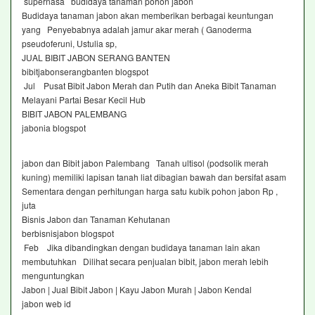
supernasa budidaya tanaman pohon jabon
Budidaya tanaman jabon akan memberikan berbagai keuntungan
yang Penyebabnya adalah jamur akar merah ( Ganoderma
pseudoferuni, Ustulia sp,
JUAL BIBIT JABON SERANG BANTEN
bibitjabonserangbanten blogspot
Jul Pusat Bibit Jabon Merah dan Putih dan Aneka Bibit Tanaman
Melayani Partai Besar Kecil Hub
BIBIT JABON PALEMBANG
jabonia blogspot
jabon dan Bibit jabon Palembang Tanah ultisol (podsolik merah
kuning) memiliki lapisan tanah liat dibagian bawah dan bersifat asam
Sementara dengan perhitungan harga satu kubik pohon jabon Rp ,
juta
Bisnis Jabon dan Tanaman Kehutanan
berbisnisjabon blogspot
Feb Jika dibandingkan dengan budidaya tanaman lain akan
membutuhkan Dilihat secara penjualan bibit, jabon merah lebih
menguntungkan
Jabon | Jual Bibit Jabon | Kayu Jabon Murah | Jabon Kendal
jabon web id