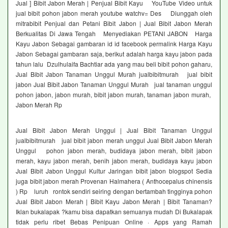
Jual ] Bibit Jabon Merah | Penjual Bibit Kayu YouTube Video untuk
jual bibit pohon jabon merah youtube watchv= Des Diunggah oleh
mitrabibit Penjual dan Petani Bibit Jabon | Jual Bibit Jabon Merah
Berkualitas Di Jawa Tengah Menyediakan PETANI JABON Harga
Kayu Jabon Sebagai gambaran id id facebook permalink Harga Kayu
Jabon Sebagai gambaran saja, berikut adalah harga kayu jabon pada
tahun lalu Dzulhulaifa Bachtiar ada yang mau beli bibit pohon gaharu,
Jual Bibit Jabon Tanaman Unggul Murah jualbibitmurah jual bibit
jabon Jual Bibit Jabon Tanaman Unggul Murah jual tanaman unggul
pohon jabon, jabon murah, bibit jabon murah, tanaman jabon murah,
Jabon Merah Rp
Jual Bibit Jabon Merah Unggul | Jual Bibit Tanaman Unggul
jualbibitmurah jual bibit jabon merah unggul Jual Bibit Jabon Merah
Unggul pohon jabon merah, budidaya jabon merah, bibit jabon
merah, kayu jabon merah, benih jabon merah, budidaya kayu jabon
Jual Bibit Jabon Unggul Kultur Jaringan bibit jabon blogspot Sedia
juga bibit jabon merah Provenan Halmahera ( Anthocepalus chinensis
) Rp luruh rontok sendiri seiring dengan bertambah tingginya pohon
Jual Bibit Jabon Merah | Bibit Kayu Jabon Merah | Bibit Tanaman?
Iklan bukalapak ?kamu bisa dapatkan semuanya mudah Di Bukalapak
tidak perlu ribet Bebas Penipuan Online · Apps yang Ramah