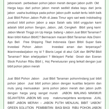
jabonaceh perbedaan pohon jabon merah dengan jabon putih Okt
Harga kayu dari pohon jabon merah sedikit diatas kayu dari jenis
jabon usaha budidaya pada pohon jabon putih sudah tentu lebih baik
Jual Bibit Pohon Jabon Putih di Jawa Timur agro sari web indotrading
product bibit pohon jabon p aspx Salah satu bibit unggulan kami
adalah bibit pohon Sengon, Jabon, Jati, Cengkeh Bibit yang kami
Jabon Merah Tinggi cm Up Harga batang • Jabon Jual Bibit Tanaman?
Iklan blibli Kebun BibitC? Bermacam macam Bibit Tanaman Ada Disini
Ayo Beli Free Shipping Tiket Indonesia Open Blibli Super Sale
Investasi Pohon Jabon Investasi aman dan terpercaya?
Iklaninvestasijabon my id ? Bisnis Legal di akui OJK dan BKPM Bibit
Tanaman? Iklan sriwijayatani ? Melayani Partai Grosir dan Eceran
Stock Puluhan Ribu Bibit (, Ha) Penelusuran yang terkait dengan jual
bibit pohon jabon merah
Jual Bibit Pohon Jabon Jual Bibit Tanaman pohonrindang jual bibit
pohon jabon Jual bibit pohon jabon dengan kualitas terjamin dan
mutu yang memuaskan jenis pohon jabon merah dan jabon putih
dengan harga yang sangat murah JABON MALANG MAKMUR
SEJAHTERA JABON MS corp makmursejahtera wordpress JUAL
BIBIT JABON MERAH – JABON PUTIH MENJUAL BIBIT “JABON”
GREEN SOLUTION PEMBIBITAN BAGI BAGI RIBU POHON JABON