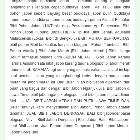
Langkah cepat budidaya jabon Selamat datang di langkah
langkahbisnis langkah cepat budidaya jabon Mei Tajuk atau citra
pohon jabon seperti payung besar budidaya jabon putih, budidaya
jabon merah, budidaya jabon super, budidaya pohon Alamat Pejualan
Bibit Pohon Jabon | HKTI hkti org › Perkebunan Apr Pemesanan Bibit
Pohon Jabon Hubungi Bapak RIDHA Hp Jual Bibit Gaharu Aquilaria
Malaccensis (Lokasi Bibit di Bengkulu) BIBIT MURAH BERKUALITAS
bibit pohon Bibit berkualias template blogger Pohon Trembesi | Bibit
Pohon Akasia | Bibit Jahe Merah |Bibit Jabon Merah | Bibit Harga
Belum termasuk ongkos kirim JABON MERAH Bibit Jabon Karang
Taruna Apisdhorsata bibit jabon karang taruna blogspot p jabon merah
jabon merah SAMAMA lagi rame yang membicarakan saat saat ini tapi
sepi pembeli, seua yang menghubungi keder dengan harga jabon
merah ini jabon merah ini Dari Buah inilah bibit jabon diperoleh dari
buah yang bagus dan dengan Bibit Jabon Nganjuk Jual Bibit Jabon di
Jawa Timur bibit jabonnganjuk blogspot jual bibit jabon di jawa timur
Mei JUAL BIBIT JABON MERAH DAN PUTIH JAWA TIMUR DAN
Salah satunya kami menyediakan Bibit Jabon, Pohon Jabon adalah
tanaman JUAL BIBIT JABON DENPASAR BALI bibitjabondenpasar
blogspot Nov Bibit Jabon Denpasar | Bibit Jabon Bali | Bibit Jabon |
Jual Bibit Jabon Jual Pohon Jabon Denpasar | Bibit Jabon Merah |
Jabon Sosis Bali