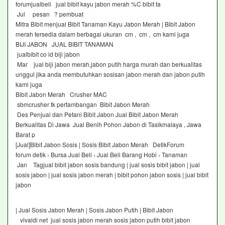
forumjualbeli jual bibit kayu jabon merah %C bibit ta
Jul pesan ? pembuat
Mitra Bibit menjual Bibit Tanaman Kayu Jabon Merah | Bibit Jabon
merah tersedia dalam berbagai ukuran cm , cm , cm kami juga
BIJI JABON JUAL BIBIT TANAMAN
jualbibit co id biji jabon
Mar jual biji jabon merah,jabon putih harga murah dan berkualitas
unggul jika anda membutuhkan sosisan jabon merah dan jabon putih
kami juga
Bibit Jabon Merah Crusher MAC
sbmcrusher tk pertambangan Bibit Jabon Merah
Des Penjual dan Petani Bibit Jabon Jual Bibit Jabon Merah
Berkualitas Di Jawa Jual Benih Pohon Jabon di Tasikmalaya , Jawa
Barat p
[Jual]Bibit Jabon Sosis | Sosis Bibit Jabon Merah DetikForum
forum detik › Bursa Jual Beli › Jual Beli Barang Hobi › Tanaman
Jan Tagjual bibit jabon sosis bandung | jual sosis bibit jabon | jual
sosis jabon | jual sosis jabon merah | bibit pohon jabon sosis | jual bibit
jabon
| Jual Sosis Jabon Merah | Sosis Jabon Putih | Bibit Jabon
vivaldi net jual sosis jabon merah sosis jabon putih bibit jabon