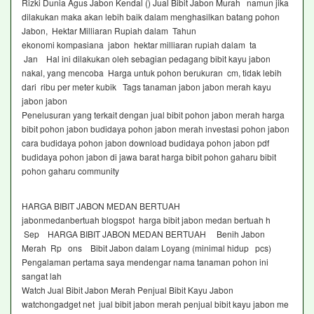
Rizki Dunia Agus Jabon Kendal () Jual Bibit Jabon Murah namun jika
dilakukan maka akan lebih baik dalam menghasilkan batang pohon
Jabon, Hektar Milliaran Rupiah dalam Tahun
ekonomi kompasiana jabon hektar milliaran rupiah dalam ta
Jan Hal ini dilakukan oleh sebagian pedagang bibit kayu jabon
nakal, yang mencoba Harga untuk pohon berukuran cm, tidak lebih
dari ribu per meter kubik Tags tanaman jabon jabon merah kayu
jabon jabon
Penelusuran yang terkait dengan jual bibit pohon jabon merah harga
bibit pohon jabon budidaya pohon jabon merah investasi pohon jabon
cara budidaya pohon jabon download budidaya pohon jabon pdf
budidaya pohon jabon di jawa barat harga bibit pohon gaharu bibit
pohon gaharu community
HARGA BIBIT JABON MEDAN BERTUAH
jabonmedanbertuah blogspot harga bibit jabon medan bertuah h
Sep HARGA BIBIT JABON MEDAN BERTUAH Benih Jabon
Merah Rp ons Bibit Jabon dalam Loyang (minimal hidup pcs)
Pengalaman pertama saya mendengar nama tanaman pohon ini
sangat lah
Watch Jual Bibit Jabon Merah Penjual Bibit Kayu Jabon
watchongadget net jual bibit jabon merah penjual bibit kayu jabon me