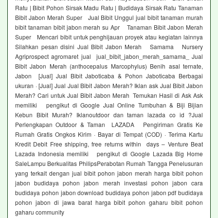
Ratu | Bibit Pohon Sirsak Madu Ratu | Budidaya Sirsak Ratu Tanaman
Bibit Jabon Merah Super Jual Bibit Unggul jual bibit tanaman murah
bibit tanaman bibit jabon merah su Apr Tanaman Bibit Jabon Merah
Super Mencari bibit untuk penghijauan proyek atau kegiatan lainnya
Silahkan pesan disini Jual Bibit Jabon Merah Samama Nursery
Agriprospect agromaret jual jual_bibit_jabon_merah_samama_ Jual
Bibit Jabon Merah (anthocepalus Marcophylus) Benih asal ternate,
Jabon [Jual] Jual Bibit Jaboticaba & Pohon Jaboticaba Berbagai
ukuran · [Jual] Jual Jual Bibit Jabon Merah? Iklan ask Jual Bibit Jabon
Merah? Cari untuk Jual Bibit Jabon Merah Temukan Hasil di Ask Ask
memiliki pengikut di Google Jual Online Tumbuhan & Biji Bijian
Kebun Bibit Murah? Iklanoutdoor dan taman lazada co id ?Jual
Perlengkapan Outdoor & Taman LAZADA Pengiriman Gratis Ke
Rumah Gratis Ongkos Kirim · Bayar di Tempat (COD) · Terima Kartu
Kredit Debit Free shipping, free returns within days – Venture Beat
Lazada Indonesia memiliki pengikut di Google Lazada Big Home
SaleLampu Berkualitas PhilipsPerabotan Rumah Tangga Penelusuran
yang terkait dengan jual bibit pohon jabon merah harga bibit pohon
jabon budidaya pohon jabon merah investasi pohon jabon cara
budidaya pohon jabon download budidaya pohon jabon pdf budidaya
pohon jabon di jawa barat harga bibit pohon gaharu bibit pohon
gaharu community