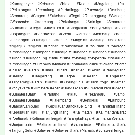
#Karanganyar #Kebumen #Klaten #Kudus #Magelang #Pati
#Pekalongan #Pemalang #Purbalingga #Purworejo #Rembang
#Semarang #Sragen #Sukoharjo #Tegal #Temanggung #Wonogiri
#Wonosobo #Magelang #Pekalongan #Salatiga #Semarang
#Surakarta #Tegal #JawaTimur #Bangkalan #Banyuwangi #Blitar
#Bojonegoro #Bondowoso #Gresik #Jember #Jombang #Kediri
#Lamongan #Lumajang #Madiun #Magetan #Malang #Mojokerto
#Nganjuk #Ngawi #Pacitan #Pamekasan #Pasuruan #Ponorogo
#Probolinggo #Sampang #Sidoarjo #Situbondo #Sumenep #Sumenep
#Tuban #Tulungagung #Batu #Blitar #Malang #Mojokerto #Pasuruan
#Probolinggo #Surabaya #Jakarta #KepulauanSeribu #Jakarta #Barat
#Pusat #Selatan #Timur #Utara #banten #Lebak #Pandeglang
#Serang #Tangerang #Cilegon #Serang #Tangerang
#TangerangSelatan #Bantul #GunungKidul #KulonProgo #Sleman
#Yogyakarta #Sumatera #Aceh #BandaAceh #SumateraUtara #Medan
#SumateraBarat #Padang #Riau #Pekanbaru #Jambi
#SumateraSelatan #Palembang #Bengkulu #Lampung
#BandarLampung #KepulauanBangkaBelitung #PangkalPinang
#KepulauanRiau #TanjungPinang #Kalimatan #KalimantanBarat
#Pontianak #KalimantanTengah #PalangkaRaya #KalimantanSelatan
#Banjarmasin #KalimantanTimur #Samarinda #KalimantanUtara
#TanjungSelor #Sulawesi #SulawesiUtara #Manado #SulawesiTengah