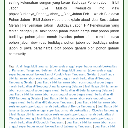
seiring kelemahan sengon yang kerap Budidaya Pohon Jabon Bibit
Jabon Live Musics livemusics info view
phpvidBudidaya_Pohon_Jabon_ _Bibit_Jabon Feb watch Budidaya
Pohon Jabon Bibit Jabon video that explain about Jual Sosis Jabon
Merah | Penyemaian Jabon | Budidaya Jabon HP Penelusuran yang
terkait dengan jual bibit pohon jabon merah harga bibit pohon jabon
budidaya pohon jabon merah investasi pohon jabon cara budidaya
pohon jabon download budidaya pohon jabon pdf budidaya pohon
jabon di jawa barat harga bibit pohon gaharu bibit pohon gaharu
community
Tag :
Jual Harga bibit tanaman jabon sosis unggul super bagus murah berkualitas
di Pamulang Tangerang Selatan
|
Jual Harga bibit tanaman jabon sosis unggul
super bagus murah berkualitas di Pondok Aren Tangerang Selatan
|
Jual Harga
bibit tanaman jabon sosis unggul super bagus murah berkualitas di Serpong
Tangerang Selatan
|
Jual Harga bibit tanaman jabon sosis unggul super bagus
murah berkualitas di Serpong Utara Tangerang Selatan
|
Jual Harga bibit tanaman
jabon sosis unggul super bagus murah berkualitas di Setu Tangerang Selatan
|
Jual Harga bibit tanaman jabon sosis unggul super bagus murah berkualitas di
BSD Tangerang Selatan
|
Jual Harga bibit tanaman jabon sosis unggul super
bagus murah berkualitas di Batuceper Tangerang
|
Jual Harga bibit tanaman jabon
sosis unggul super bagus murah berkualitas di Benda Tangerang
|
Jual Harga bibit
tanaman jabon sosis unggul super bagus murah berkualitas di Cibodas Tangerang
|
Jual Harga bibit tanaman jabon sosis unggul super bagus murah berkualitas di
Ciledug Tangerang
|
Jual Harga bibit tanaman jabon sosis unggul super bagus
murah berkualitas di Cipondoh Tangerang
|
Jual Harga bibit tanaman jabon sosis
unggul super bagus murah berkualitas di Jatiuwung Tangerang
|
Jual Harga bibit