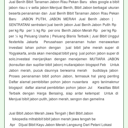
Jual Benih Bibit Tanaman Jabon Riau Pekan Baru sites google a bibit
jabon riau c v setia jabon Menjual Benih, Bibit Jabon berbagai ukuran
beserta penanaman dan Jual Benih Bibit Tanaman Jabon Riau Pekan
Baru JABON PUTIH, JABON MERAH Jual Benih Jabon |
SENTRATANI sentratani jual benih jabon Jual Benih Jabon Putih Rp
per kg Rp per ¼ kg Rp per ons Benih Jabon Merah Rp per kg Rp
per ¼ kg Peluang Usaha | Peluang Bisnis Terbaik | Jual Bibit Unggul
flexterkita Jakarta Perusahaan penanaman hutan menawarkan
investasi lahan pohon dengan jual bibit jahe merah super di
Yogyakarta, anda akan mendapat bibit yang jual pohon jabon super di
solo,investasi menjanjikan dengan menejemen MUTIARA JABON
(konsultan dan supllier bibit jabon) mutiarajabon blogspot Feb Untuk
Jabon merah, pucuk daunnya berwarna merah budidaya jabon
Proses penanaman bibit pohon Jabon, termasuk hal yang penting
Daftar alamat pembibitan pohon jabon nusantara agro tanimakmur
blogspot daftar alamat pembibitan pohon jabon Jul Kwalitas Bibit
Terbaik dengan Harga Bersaing, siap antar ketempat Untuk di
Menjual bibit jabon putih, jabon merah, sengon dan gemelina
Jual Bibit Jabon Merah Jawa Tengah | Beli Bibit Jabon
tokopedia mitrabibit bibit jabon merah jawa tengah be
Apr Dijual Bibit Kayu Jabon Merah Langsung Dari Petani Lokasi