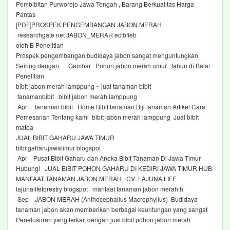
Pembibitan Purworejo Jawa Tengah , Barang Berkualitas Harga
Pantas
[PDF]PROSPEK PENGEMBANGAN JABON MERAH
researchgate net JABON_MERAH ecfbffeb
oleh B Penelitian
Prospek pengembangan budidaya jabon sangat menguntungkan
Seiring dengan Gambar Pohon jabon merah umur , tahun di Balai
Penelitian
bibit jabon merah lamppung ~ jual tanaman bibit
tanamanbibit bibit jabon merah lamppung
Apr tanaman bibit · Home Bibit tanaman Biji tanaman Artikel Cara
Pemesanan Tentang kami bibit jabon merah lamppung Jual bibit
matoa
JUAL BIBIT GAHARU JAWA TIMUR
bibitgaharujawatimur blogspot
Apr Pusat Bibit Gaharu dan Aneka Bibit Tanaman Di Jawa Timur
Hubungi JUAL BIBIT POHON GAHARU DI KEDIRI JAWA TIMUR HUB
MANFAAT TANAMAN JABON MERAH CV LAJUNA LIFE
lajunalifeforestry blogspot manfaat tanaman jabon merah h
Sep JABON MERAH (Anthocephallus Macrophyllus) Budidaya
tanaman jabon akan memberikan berbagai keuntungan yang sangat
Penelusuran yang terkait dengan jual bibit pohon jabon merah