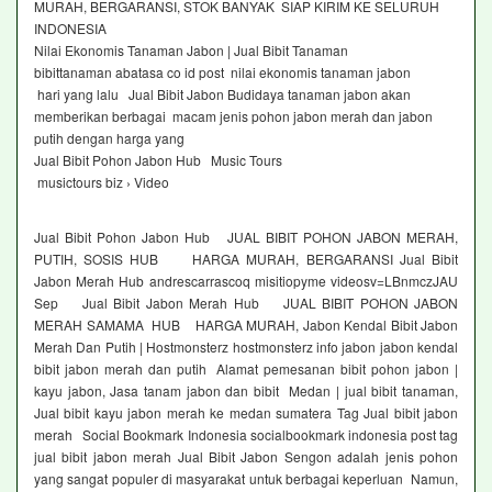
MURAH, BERGARANSI, STOK BANYAK SIAP KIRIM KE SELURUH
INDONESIA
Nilai Ekonomis Tanaman Jabon | Jual Bibit Tanaman
bibittanaman abatasa co id post nilai ekonomis tanaman jabon
hari yang lalu Jual Bibit Jabon Budidaya tanaman jabon akan
memberikan berbagai macam jenis pohon jabon merah dan jabon
putih dengan harga yang
Jual Bibit Pohon Jabon Hub Music Tours
musictours biz › Video
Jual Bibit Pohon Jabon Hub JUAL BIBIT POHON JABON MERAH,
PUTIH, SOSIS HUB HARGA MURAH, BERGARANSI Jual Bibit
Jabon Merah Hub andrescarrascoq misitiopyme videosv=LBnmczJAU
Sep Jual Bibit Jabon Merah Hub JUAL BIBIT POHON JABON
MERAH SAMAMA HUB HARGA MURAH, Jabon Kendal Bibit Jabon
Merah Dan Putih | Hostmonsterz hostmonsterz info jabon jabon kendal
bibit jabon merah dan putih Alamat pemesanan bibit pohon jabon |
kayu jabon, Jasa tanam jabon dan bibit Medan | jual bibit tanaman,
Jual bibit kayu jabon merah ke medan sumatera Tag Jual bibit jabon
merah Social Bookmark Indonesia socialbookmark indonesia post tag
jual bibit jabon merah Jual Bibit Jabon Sengon adalah jenis pohon
yang sangat populer di masyarakat untuk berbagai keperluan Namun,