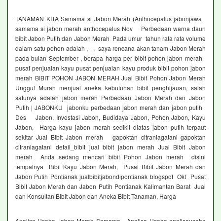
TANAMAN KITA Samama si Jabon Merah (Anthocepalus jabonjawa
samama si jabon merah anthocepalus Nov Perbedaan warna daun
bibit Jabon Putih dan Jabon Merah Pada umur tahun rata rata volume
dalam satu pohon adalah , , saya rencana akan tanam Jabon Merah
pada bulan September , berapa harga per bibit pohon jabon merah
pusat penjualan kayu pusat penjualan kayu produk bibit pohon jabon
merah BIBIT POHON JABON MERAH Jual Bibit Pohon Jabon Merah
Unggul Murah menjual aneka kebutuhan bibit penghijauan, salah
satunya adalah jabon merah Perbedaan Jabon Merah dan Jabon
Putih | JABONKU jabonku perbedaan jabon merah dan jabon putih
Des Jabon, Investasi Jabon, Budidaya Jabon, Pohon Jabon, Kayu
Jabon, Harga kayu jabon merah sedikit diatas jabon putih terpaut
sekitar Jual Bibit Jabon merah gapoktan citraniagatani gapoktan
citraniagatani detail_bibit jual bibit jabon merah Jual Bibit Jabon
merah Anda sedang mencari bibit Pohon Jabon merah disini
tempatnya Bibit Kayu Jabon Merah, Pusat Bibit Jabon Merah dan
Jabon Putih Pontianak jualbibitjabondipontianak blogspot Okt Pusat
Bibit Jabon Merah dan Jabon Putih Pontianak Kalimantan Barat Jual
dan Konsultan Bibit Jabon dan Aneka Bibit Tanaman, Harga
Analisa Usaha Jabon Merah Samama Analisa Usaha analisausaha