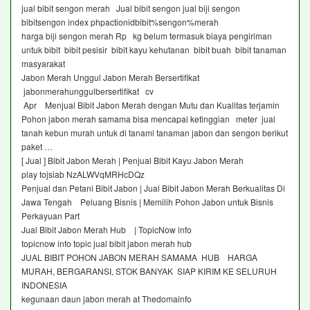
jual bibit sengon merah Jual bibit sengon jual biji sengon
bibitsengon index phpactionidbibit%sengon%merah
harga biji sengon merah Rp kg belum termasuk biaya pengiriman
untuk bibit bibit pesisir bibit kayu kehutanan bibit buah bibit tanaman
masyarakat
Jabon Merah Unggul Jabon Merah Bersertifikat
jabonmerahunggulbersertifikat cv
Apr Menjual Bibit Jabon Merah dengan Mutu dan Kualitas terjamin
Pohon jabon merah samama bisa mencapai ketinggian meter jual
tanah kebun murah untuk di tanami tanaman jabon dan sengon berikut
paket …
[ Jual ] Bibit Jabon Merah | Penjual Bibit Kayu Jabon Merah
play tojsiab NzALWVqMRHcDQz
Penjual dan Petani Bibit Jabon | Jual Bibit Jabon Merah Berkualitas Di
Jawa Tengah Peluang Bisnis | Memilih Pohon Jabon untuk Bisnis
Perkayuan Part
Jual Bibit Jabon Merah Hub | TopicNow info
topicnow info topic jual bibit jabon merah hub
JUAL BIBIT POHON JABON MERAH SAMAMA HUB HARGA
MURAH, BERGARANSI, STOK BANYAK SIAP KIRIM KE SELURUH
INDONESIA
kegunaan daun jabon merah at Thedomainfo