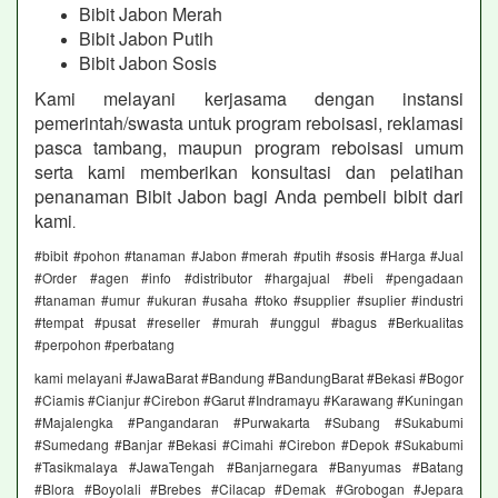
Bibit Jabon Merah
Bibit Jabon Putih
Bibit Jabon Sosis
Kami melayani kerjasama dengan instansi
pemerintah/swasta untuk program reboisasi, reklamasi
pasca tambang, maupun program reboisasi umum
serta kami memberikan konsultasi dan pelatihan
penanaman Bibit Jabon bagi Anda pembeli bibit dari
kami
.
#bibit #pohon #tanaman #Jabon #merah #putih #sosis #Harga #Jual
#Order #agen #info #distributor #hargajual #beli #pengadaan
#tanaman #umur #ukuran #usaha #toko #supplier #suplier #industri
#tempat #pusat #reseller #murah #unggul #bagus #Berkualitas
#perpohon #perbatang
kami melayani #JawaBarat #Bandung #BandungBarat #Bekasi #Bogor
#Ciamis #Cianjur #Cirebon #Garut #Indramayu #Karawang #Kuningan
#Majalengka #Pangandaran #Purwakarta #Subang #Sukabumi
#Sumedang #Banjar #Bekasi #Cimahi #Cirebon #Depok #Sukabumi
#Tasikmalaya #JawaTengah #Banjarnegara #Banyumas #Batang
#Blora #Boyolali #Brebes #Cilacap #Demak #Grobogan #Jepara