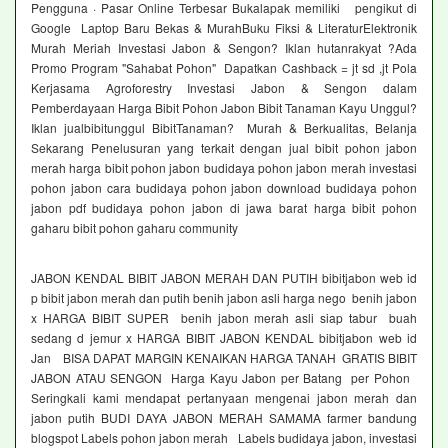
Pengguna · Pasar Online Terbesar Bukalapak memiliki pengikut di
Google Laptop Baru Bekas & MurahBuku Fiksi & LiteraturElektronik
Murah Meriah Investasi Jabon & Sengon? Iklan hutanrakyat ?Ada
Promo Program "Sahabat Pohon" Dapatkan Cashback = jt sd ,jt Pola
Kerjasama Agroforestry Investasi Jabon & Sengon dalam
Pemberdayaan Harga Bibit Pohon Jabon Bibit Tanaman Kayu Unggul?
Iklan jualbibitunggul BibitTanaman? Murah & Berkualitas, Belanja
Sekarang Penelusuran yang terkait dengan jual bibit pohon jabon
merah harga bibit pohon jabon budidaya pohon jabon merah investasi
pohon jabon cara budidaya pohon jabon download budidaya pohon
jabon pdf budidaya pohon jabon di jawa barat harga bibit pohon
gaharu bibit pohon gaharu community
JABON KENDAL BIBIT JABON MERAH DAN PUTIH bibitjabon web id
p bibit jabon merah dan putih benih jabon asli harga nego benih jabon
x HARGA BIBIT SUPER benih jabon merah asli siap tabur buah
sedang d jemur x HARGA BIBIT JABON KENDAL bibitjabon web id
Jan BISA DAPAT MARGIN KENAIKAN HARGA TANAH GRATIS BIBIT
JABON ATAU SENGON Harga Kayu Jabon per Batang per Pohon
Seringkali kami mendapat pertanyaan mengenai jabon merah dan
jabon putih BUDI DAYA JABON MERAH SAMAMA farmer bandung
blogspot Labels pohon jabon merah Labels budidaya jabon, investasi