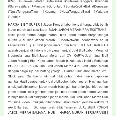
#Palu #SulawesiSelatan #Makassar #SulawesiTenggara #Kendari
#SulawesiBarat #Mamuju #Gorontalo #SundaKecil #Bali #Denpasar
#NusaTenggaraTimur #Kupang #NusaTenggaraBarat #Mataram
#lombok
HARGA BIBIT SUPER | Jabon Kendal jabonkendal harga bibit benih
jabon merah asli siap tabur BUAH JABON MERAH PRA EKSTRAKSI
sosis jabon merah harga murah bibit jabon merah harga sangat
murah Jual Bibit Jabon Merah IndoNetwork indonetwork co id
karyabarokah jual bibit jabon merah htm Nov KARYA BAROKAH
adalah penjual di Indonetwork yang menjual Jual Bibit Jabon Merah di
Indonesia Jual Bibit Jabon Merah dari CV KARYA Jual | Jual Bibit
Jabon Merah | Bibit Kayu Jabon Merah bukalapak › Hobi › Berkebun
PUSAT BIBIT JABON Jual Bibit Jabon Merah Jual Bibit Jabon Merah
dengan harga Rp per batang ( Nego ), Ukuran Bibit jabon merah cm
Stock yang Gambar untuk jual bibit pohon jabon merahLaporkan
gambar Hasil gambar untuk jual bibit pohon jabon merah Hasil gambar
untuk jual bibit pohon jabon merah Hasil gambar untuk jual bibit pohon
jabon merah Hasil gambar untuk jual bibit pohon jabon merah Gambar
lainnya untuk jual bibit pohon jabon merah Jual Bibit Jabon Merah Hub
YouTube Video untuk jual bibit pohon jabon merah youtube watchv=C
nAxIDNw Sep Diunggah oleh Bibit Tanaman JUAL BIBIT POHON
JABON MERAH SAMAMA HUB HARGA MURAH, BERGARANSI [