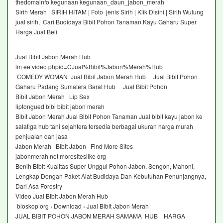
thedomainfo kegunaan kegunaan_daun_jabon_merah
Sirih Merah | SIRIH HITAM | Foto jenis Sirih | Klik Disini | Sirih Wulung
jual sirih, Cari Budidaya Bibit Pohon Tanaman Kayu Gaharu Super
Harga Jual Beli
Jual Bibit Jabon Merah Hub
lm ee video phpid=CJual%Bibit%Jabon%Merah%Hub
COMEDY WOMAN Jual Bibit Jabon Merah Hub Jual Bibit Pohon
Gaharu Padang Sumatera Barat Hub Jual Bibit Pohon
Bibit Jabon Merah Lip Sex
liptongued bibi bibit jabon merah
Bibit Jabon Merah Jual Bibit Pohon Tanaman Jual bibit kayu jabon ke
salatiga hub tani sejahtera tersedia berbagai ukuran harga murah
penjualan dan jasa
Jabon Merah Bibit Jabon Find More Sites
jabonmerah net moresiteslike org
Benih Bibit Kualitas Super Unggul Pohon Jabon, Sengon, Mahoni,
Lengkap Dengan Paket Alat Budidaya Dan Kebutuhan Penunjangnya,
Dari Asa Forestry
Video Jual Bibit Jabon Merah Hub
bioskop org › Download › Jual Bibit Jabon Merah
JUAL BIBIT POHON JABON MERAH SAMAMA HUB HARGA