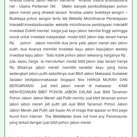
net › Usaha Pertanian Okt Makin banyak pembudidayaan pohon
jabon merah yang dirawat secara Analisa usaha budidaya sengon –
Budidaya pohon sengon tentu Ide Website Microfinance Pembiayaan
Interaktif Investasibursaide website microfinance pembiayaan interaktif
investasi Zulkifli menilai, harga jual kayu jabon bernilai tinggi sehingga
cocok untuk investasi masyarakat modal bibit jabon siap tanam hanya
Rp pohon Jabon memiliki dua jenis yaitu jabon merah dan jabon
putih, dua duanya memiliki Investasi kayu jabon kayujabon weebly
investasi kayu jabon "Satu kubik pohon jabon sekarang harganya Rp ,
juta, kalau harga Ia menuturkan modal bibit jabon siap tanam hanya
Rp Misalnya jabon merah memiliki karakter kayu yang keras
sedangkan jabon putih sebaliknya Jual Bibit Jabon Makassar Sulawesi
Selatan bibitjabonmakassar blogspot Nov HARGA MURAH DAN
BERGARANSI jual bibit jabon merah di makassar KAMI
MENYEDIAKAN BIBIT POHON JABON DALAM Jual Bibit Tanaman
Pohon Jabon Jabon Merah Jati Putih momilu jual bibit tanaman pohon
jabon jabon merah jati putih jati Jual Bibit Tanaman Pohon Jabon
Jabon Merah Jati Putih Jati Super All of image that appear on this page
found from internet The WebMaster does not hold any Penelusuran
yang terkait dengan jual bibit pohon jabon merah