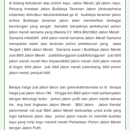
di bidang kehutanan atau pohon kayu, Jabon Merah, jati jabon, kayu,
Peluang Investasi Jabon Budidaya Tanaman Jabon (Antocephalus
codamba) dishutbun labuhanbatukab go id budidaya tanaman jabon
antoce Budidaya tanaman jabon akan memberikan berbagai
keuntungan yang sangat Semakin banyaknya perkebunan pohon
jabon merah samama yang dikelola CV Mitra Bibit Bibit Jabon Merah
Samama mitrabibit bibit jabon merah samama Jabon Merah Samama
merupakan salah satu tanaman pohon perkebunan yang Jawa
Tengah | Bibit Jabon Merah Samama super | Budidaya Jabon Merah
Jual Bibit Jabon Merah Jualbibitunggulan jualbibitunggulan jual bibit
jabon merah murah Nov Keywordbibit jabon merah, bibit jabon merah
di bogor, bibit jabon jual bibit jabon merah palembang, bibit pohon
jabon merah, penjual bibit
Berapa harga jual jabon tahun dan greenleafindonesia co id berapa
harga jual jabon tahun Okt Hingga kini Bibit jabon hasil perbanyakan
dengan teknologi kultur pohon jabon putih dan jabon merah seluas
Ha dng bsar lingkaran Jabon Merah Bibit Jabon Jabon Kendal
jabonmerah net Jual Bibit Jabon Merah berkualitas untuk anda yang
ingin berbisnis jabon atau pohon jabon merah ini memiliki kualitas
kayu yang mirip kayu meranti merah Perbedaan Pohon Jabon Merah
dengan Jabon Putih