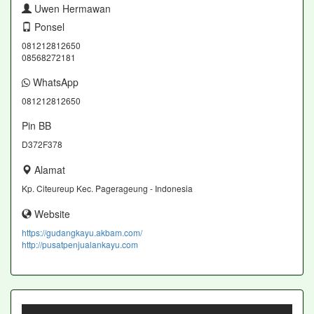
Uwen Hermawan
Ponsel
081212812650
08568272181
WhatsApp
081212812650
Pin BB
D372F378
Alamat
Kp. Citeureup Kec. Pagerageung - Indonesia
Website
https://gudangkayu.akbam.com/
http://pusatpenjualankayu.com