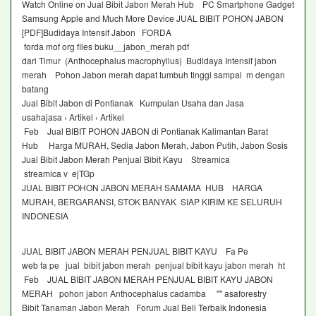
Watch Online on Jual Bibit Jabon Merah Hub PC Smartphone Gadget
Samsung Apple and Much More Device JUAL BIBIT POHON JABON
[PDF]Budidaya Intensif Jabon FORDA
forda mof org files buku__jabon_merah pdf
dari Timur (Anthocephalus macrophyllus) Budidaya Intensif jabon
merah Pohon Jabon merah dapat tumbuh tinggi sampai m dengan
batang
Jual Bibit Jabon di Pontianak Kumpulan Usaha dan Jasa
usahajasa › Artikel › Artikel
Feb Jual BIBIT POHON JABON di Pontianak Kalimantan Barat
Hub Harga MURAH, Sedia Jabon Merah, Jabon Putih, Jabon Sosis
Jual Bibit Jabon Merah Penjual Bibit Kayu Streamica
streamica v ejTGp
JUAL BIBIT POHON JABON MERAH SAMAMA HUB HARGA
MURAH, BERGARANSI, STOK BANYAK SIAP KIRIM KE SELURUH
INDONESIA
JUAL BIBIT JABON MERAH PENJUAL BIBIT KAYU Fa Pe
web fa pe jual bibit jabon merah penjual bibit kayu jabon merah ht
Feb JUAL BIBIT JABON MERAH PENJUAL BIBIT KAYU JABON
MERAH pohon jabon Anthocephalus cadamba "" asaforestry
Bibit Tanaman Jabon Merah Forum Jual Beli Terbaik Indonesia