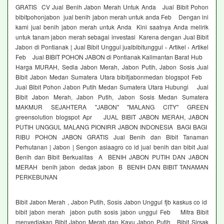
GRATIS CV Jual Benih Jabon Merah Untuk Anda Jual Bibit Pohon
bibitpohonjabon jual benih jabon merah untuk anda Feb Dengan ini
kami jual benih jabon merah untuk Anda Kini saatnya Anda melirik
untuk tanam jabon merah sebagai investasi Karena dengan Jual Bibit
Jabon di Pontianak | Jual Bibit Unggul jualbibitunggul › Artikel › Artikel
Feb Jual BIBIT POHON JABON di Pontianak Kalimantan Barat Hub
Harga MURAH, Sedia Jabon Merah, Jabon Putih, Jabon Sosis Jual
Bibit Jabon Medan Sumatera Utara bibitjabonmedan blogspot Feb
Jual Bibit Pohon Jabon Putih Medan Sumatera Utara Hubungi Jual
Bibit Jabon Merah, Jabon Putih, Jabon Sosis Medan Sumatera
MAKMUR SEJAHTERA "JABON" "MALANG CITY" GREEN
greensolution blogspot Apr JUAL BIBIT JABON MERAH, JABON
PUTIH UNGGUL MALANG PIONIRR JABON INDONESIA BAGI BAGI
RIBU POHON JABON GRATIS Jual Benih dan Bibit Tanaman
Perhutanan | Jabon | Sengon asiaagro co id jual benih dan bibit Jual
Benih dan Bibit Berkualitas A BENIH JABON PUTIH DAN JABON
MERAH benih jabon dedak jabon B BENIH DAN BIBIT TANAMAN
PERKEBUNAN
Bibit Jabon Merah , Jabon Putih, Sosis Jabon Unggul fjb kaskus co id
bibit jabon merah jabon putih sosis jabon unggul Feb Mitra Bibit
menyediakan Bibit Jabon Merah dan Kayu Jabon Putih Bibit Sirsak