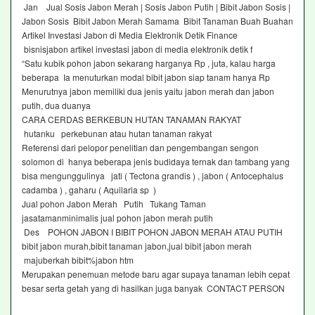
Jan Jual Sosis Jabon Merah | Sosis Jabon Putih | Bibit Jabon Sosis |
Jabon Sosis Bibit Jabon Merah Samama Bibit Tanaman Buah Buahan
Artikel Investasi Jabon di Media Elektronik Detik Finance
bisnisjabon artikel investasi jabon di media elektronik detik f
“Satu kubik pohon jabon sekarang harganya Rp , juta, kalau harga
beberapa Ia menuturkan modal bibit jabon siap tanam hanya Rp
Menurutnya jabon memiliki dua jenis yaitu jabon merah dan jabon
putih, dua duanya
CARA CERDAS BERKEBUN HUTAN TANAMAN RAKYAT
hutanku perkebunan atau hutan tanaman rakyat
Referensi dari pelopor penelitian dan pengembangan sengon
solomon di hanya beberapa jenis budidaya ternak dan tambang yang
bisa mengunggulinya jati ( Tectona grandis ) , jabon ( Antocephalus
cadamba ) , gaharu ( Aquilaria sp )
Jual pohon Jabon Merah Putih Tukang Taman
jasatamanminimalis jual pohon jabon merah putih
Des POHON JABON I BIBIT POHON JABON MERAH ATAU PUTIH
bibit jabon murah,bibit tanaman jabon,jual bibit jabon merah
majuberkah bibit%jabon htm
Merupakan penemuan metode baru agar supaya tanaman lebih cepat
besar serta getah yang di hasilkan juga banyak CONTACT PERSON