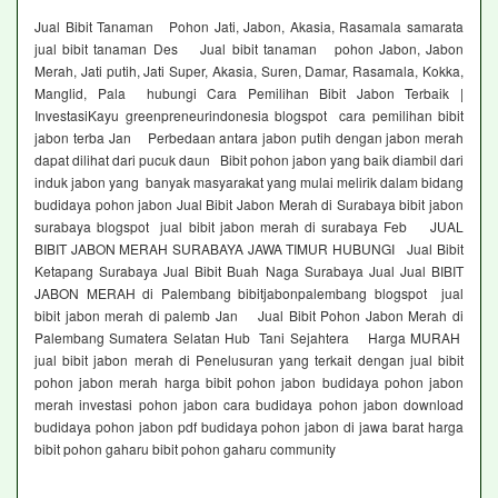
Jual Bibit Tanaman Pohon Jati, Jabon, Akasia, Rasamala samarata
jual bibit tanaman Des Jual bibit tanaman pohon Jabon, Jabon
Merah, Jati putih, Jati Super, Akasia, Suren, Damar, Rasamala, Kokka,
Manglid, Pala hubungi Cara Pemilihan Bibit Jabon Terbaik |
InvestasiKayu greenpreneurindonesia blogspot cara pemilihan bibit
jabon terba Jan Perbedaan antara jabon putih dengan jabon merah
dapat dilihat dari pucuk daun Bibit pohon jabon yang baik diambil dari
induk jabon yang banyak masyarakat yang mulai melirik dalam bidang
budidaya pohon jabon Jual Bibit Jabon Merah di Surabaya bibit jabon
surabaya blogspot jual bibit jabon merah di surabaya Feb JUAL
BIBIT JABON MERAH SURABAYA JAWA TIMUR HUBUNGI Jual Bibit
Ketapang Surabaya Jual Bibit Buah Naga Surabaya Jual Jual BIBIT
JABON MERAH di Palembang bibitjabonpalembang blogspot jual
bibit jabon merah di palemb Jan Jual Bibit Pohon Jabon Merah di
Palembang Sumatera Selatan Hub Tani Sejahtera Harga MURAH
jual bibit jabon merah di Penelusuran yang terkait dengan jual bibit
pohon jabon merah harga bibit pohon jabon budidaya pohon jabon
merah investasi pohon jabon cara budidaya pohon jabon download
budidaya pohon jabon pdf budidaya pohon jabon di jawa barat harga
bibit pohon gaharu bibit pohon gaharu community