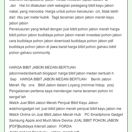
Jan Hal ini dilakukan oleh sebagian pedagang bibit kayu jabon
nakal, yang mencoba Harga untuk pohon berukuran cm, tidak lebih
dari ribu per meter kubik Tags tanaman jabon jabon merah kayu
jabon jabon
Penelusuran yang terkait dengan jual bibit pohon jabon merah harga
bibit pohon jabon budidaya pohon jabon merah investasi pohon jabon
cara budidaya pohon jabon download budidaya pohon jabon pdf
budidaya pohon jabon di jawa barat harga bibit pohon gaharu bibit
pohon gaharu community
HARGA BIBIT JABON MEDAN BERTUAH
jabonmedanbertuah blogspot harga bibit jabon medan bertuah h
Sep HARGA BIBIT JABON MEDAN BERTUAH Benih Jabon
Merah Rp ons Bibit Jabon dalam Loyang (minimal hidup pcs)
Pengalaman pertama saya mendengar nama tanaman pohon ini
sangat lah
Watch Jual Bibit Jabon Merah Penjual Bibit Kayu Jabon
watchongadget net jual bibit jabon merah penjual bibit kayu jabon me
Watch Online on Jual Bibit Jabon Merah Hub PC Smartphone Gadget
Samsung Apple and Much More Device JUAL BIBIT POHON JABON
[PDF]Budidaya Intensif Jabon FORDA
forda mof org files buku__jabon_merah pdf