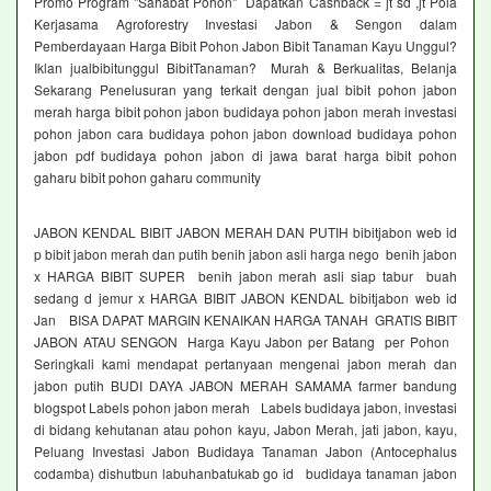
Promo Program "Sahabat Pohon" Dapatkan Cashback = jt sd ,jt Pola
Kerjasama Agroforestry Investasi Jabon & Sengon dalam
Pemberdayaan Harga Bibit Pohon Jabon Bibit Tanaman Kayu Unggul?
Iklan jualbibitunggul BibitTanaman? Murah & Berkualitas, Belanja
Sekarang Penelusuran yang terkait dengan jual bibit pohon jabon
merah harga bibit pohon jabon budidaya pohon jabon merah investasi
pohon jabon cara budidaya pohon jabon download budidaya pohon
jabon pdf budidaya pohon jabon di jawa barat harga bibit pohon
gaharu bibit pohon gaharu community
JABON KENDAL BIBIT JABON MERAH DAN PUTIH bibitjabon web id
p bibit jabon merah dan putih benih jabon asli harga nego benih jabon
x HARGA BIBIT SUPER benih jabon merah asli siap tabur buah
sedang d jemur x HARGA BIBIT JABON KENDAL bibitjabon web id
Jan BISA DAPAT MARGIN KENAIKAN HARGA TANAH GRATIS BIBIT
JABON ATAU SENGON Harga Kayu Jabon per Batang per Pohon
Seringkali kami mendapat pertanyaan mengenai jabon merah dan
jabon putih BUDI DAYA JABON MERAH SAMAMA farmer bandung
blogspot Labels pohon jabon merah Labels budidaya jabon, investasi
di bidang kehutanan atau pohon kayu, Jabon Merah, jati jabon, kayu,
Peluang Investasi Jabon Budidaya Tanaman Jabon (Antocephalus
codamba) dishutbun labuhanbatukab go id budidaya tanaman jabon