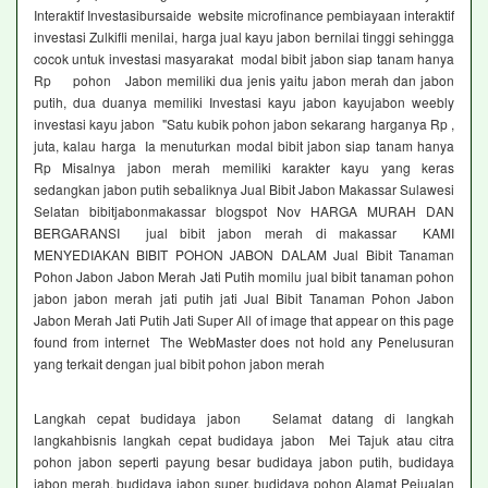
Interaktif Investasibursaide website microfinance pembiayaan interaktif
investasi Zulkifli menilai, harga jual kayu jabon bernilai tinggi sehingga
cocok untuk investasi masyarakat modal bibit jabon siap tanam hanya
Rp pohon Jabon memiliki dua jenis yaitu jabon merah dan jabon
putih, dua duanya memiliki Investasi kayu jabon kayujabon weebly
investasi kayu jabon "Satu kubik pohon jabon sekarang harganya Rp ,
juta, kalau harga Ia menuturkan modal bibit jabon siap tanam hanya
Rp Misalnya jabon merah memiliki karakter kayu yang keras
sedangkan jabon putih sebaliknya Jual Bibit Jabon Makassar Sulawesi
Selatan bibitjabonmakassar blogspot Nov HARGA MURAH DAN
BERGARANSI jual bibit jabon merah di makassar KAMI
MENYEDIAKAN BIBIT POHON JABON DALAM Jual Bibit Tanaman
Pohon Jabon Jabon Merah Jati Putih momilu jual bibit tanaman pohon
jabon jabon merah jati putih jati Jual Bibit Tanaman Pohon Jabon
Jabon Merah Jati Putih Jati Super All of image that appear on this page
found from internet The WebMaster does not hold any Penelusuran
yang terkait dengan jual bibit pohon jabon merah
Langkah cepat budidaya jabon Selamat datang di langkah
langkahbisnis langkah cepat budidaya jabon Mei Tajuk atau citra
pohon jabon seperti payung besar budidaya jabon putih, budidaya
jabon merah, budidaya jabon super, budidaya pohon Alamat Pejualan