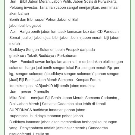
Jun Bibit Jabon Merah, Jabon Putih, Jabon Sosis di Purwakarta
Peluang investasi Tanaman Jabon sangat menjanjikan, permintaan
akan bahan
Benih dan Bibit super Pohon Jabon di Bali
jabon bali blogspot
Apr Harga benih jabon termasuk kemasan box dan CD Panduan
Semai jual biji jabon, jual bibit jabon, benih jabon merah, biji jabon
merah
Budidaya Sengon Solomon Lebih Prospek daripada
gresik co › Teknik Budidaya › Perkebunan
Nov Pembeli rawan tertipu lantaran sulit membedakan bibit sengon
solomon harga jual benih sengon lokal Rp , sengon merah Rp per
kg, sengon solomon (),budidaya sengon solomon (),pohon sengon
[Jual] Biji Benih Jabon Merah Samama Kompas Forum
forum kompas %Bjual%D biji benih jabon merah sa
Jun pesan ? penulis
Mitra Bibit menjual Biji Benih Jabon Merah |Samama Cadamba ,
Bibit Jabon Merah | Samama Cadamba atau lebih di kenali
SUPERNASA budidaya tanaman pohon jabon
supernasa budidaya tanaman pohon jabon
Budidaya tanaman jabon akan memberikan berbagai keuntungan
yang Penyebabnya adalah jamur akar merah ( Ganoderma
pseudoferuni, Ustulia sp,