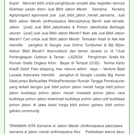
Super Mencari bibit untuk penghijauan proyek atau kegiatan lainnya
Silahkan pesan disini Jual Bibit Jabon Merah Samama Nursery
Agriprospect agromaret jual jual_bibit_jabon_merah_samama_ Jual
Bibit Jabon Merah (anthocepalus Marcophylus) Benih asal ternate,
Jabon [Jual] Jual Bibit Jaboticaba & Pohon Jaboticaba Berbagai
ukuran · [Jual] Jual Jual Bibit Jabon Merah? Iklan ask Jual Bibit Jabon
Merah? Cari untuk Jual Bibit Jabon Merah Temukan Hasil di Ask Ask
memiliki pengikut di Google Jual Online Tumbuhan & Biji Bijian
Kebun Bibit Murah? Iklanoutdoor dan taman lazada co id ?Jual
Perlengkapan Outdoor & Taman LAZADA Pengiriman Gratis Ke
Rumah Gratis Ongkos Kirim · Bayar di Tempat (COD) · Terima Kartu
Kredit Debit Free shipping, free returns within days – Venture Beat
Lazada Indonesia memiliki pengikut di Google Lazada Big Home
SaleLampu Berkualitas PhilipsPerabotan Rumah Tangga Penelusuran
yang terkait dengan jual bibit pohon jabon merah harga bibit pohon
jabon budidaya pohon jabon merah investasi pohon jabon cara
budidaya pohon jabon download budidaya pohon jabon pdf budidaya
pohon jabon di jawa barat harga bibit pohon gaharu bibit pohon
gaharu community
TANAMAN KITA Samama si Jabon Merah (Anthocepalus jabonjawa
samama si jabon merah anthocepalus Nov Perbedaan warna daun