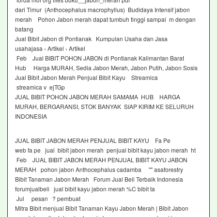
dari Timur (Anthocephalus macrophyllus) Budidaya Intensif jabon
merah Pohon Jabon merah dapat tumbuh tinggi sampai m dengan
batang
Jual Bibit Jabon di Pontianak Kumpulan Usaha dan Jasa
usahajasa › Artikel › Artikel
Feb Jual BIBIT POHON JABON di Pontianak Kalimantan Barat
Hub Harga MURAH, Sedia Jabon Merah, Jabon Putih, Jabon Sosis
Jual Bibit Jabon Merah Penjual Bibit Kayu Streamica
streamica v ejTGp
JUAL BIBIT POHON JABON MERAH SAMAMA HUB HARGA
MURAH, BERGARANSI, STOK BANYAK SIAP KIRIM KE SELURUH
INDONESIA
JUAL BIBIT JABON MERAH PENJUAL BIBIT KAYU Fa Pe
web fa pe jual bibit jabon merah penjual bibit kayu jabon merah ht
Feb JUAL BIBIT JABON MERAH PENJUAL BIBIT KAYU JABON
MERAH pohon jabon Anthocephalus cadamba "" asaforestry
Bibit Tanaman Jabon Merah Forum Jual Beli Terbaik Indonesia
forumjualbeli jual bibit kayu jabon merah %C bibit ta
Jul pesan ? pembuat
Mitra Bibit menjual Bibit Tanaman Kayu Jabon Merah | Bibit Jabon