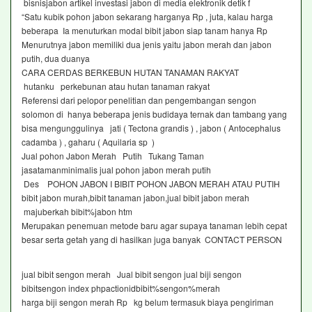
bisnisjabon artikel investasi jabon di media elektronik detik f
“Satu kubik pohon jabon sekarang harganya Rp , juta, kalau harga
beberapa Ia menuturkan modal bibit jabon siap tanam hanya Rp
Menurutnya jabon memiliki dua jenis yaitu jabon merah dan jabon
putih, dua duanya
CARA CERDAS BERKEBUN HUTAN TANAMAN RAKYAT
hutanku perkebunan atau hutan tanaman rakyat
Referensi dari pelopor penelitian dan pengembangan sengon
solomon di hanya beberapa jenis budidaya ternak dan tambang yang
bisa mengunggulinya jati ( Tectona grandis ) , jabon ( Antocephalus
cadamba ) , gaharu ( Aquilaria sp )
Jual pohon Jabon Merah Putih Tukang Taman
jasatamanminimalis jual pohon jabon merah putih
Des POHON JABON I BIBIT POHON JABON MERAH ATAU PUTIH
bibit jabon murah,bibit tanaman jabon,jual bibit jabon merah
majuberkah bibit%jabon htm
Merupakan penemuan metode baru agar supaya tanaman lebih cepat
besar serta getah yang di hasilkan juga banyak CONTACT PERSON
jual bibit sengon merah Jual bibit sengon jual biji sengon
bibitsengon index phpactionidbibit%sengon%merah
harga biji sengon merah Rp kg belum termasuk biaya pengiriman