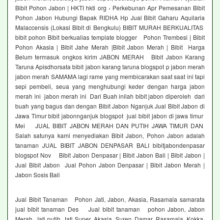
Bibit Pohon Jabon | HKTI hkti org › Perkebunan Apr Pemesanan Bibit
Pohon Jabon Hubungi Bapak RIDHA Hp Jual Bibit Gaharu Aquilaria
Malaccensis (Lokasi Bibit di Bengkulu) BIBIT MURAH BERKUALITAS
bibit pohon Bibit berkualias template blogger Pohon Trembesi | Bibit
Pohon Akasia | Bibit Jahe Merah |Bibit Jabon Merah | Bibit Harga
Belum termasuk ongkos kirim JABON MERAH Bibit Jabon Karang
Taruna Apisdhorsata bibit jabon karang taruna blogspot p jabon merah
jabon merah SAMAMA lagi rame yang membicarakan saat saat ini tapi
sepi pembeli, seua yang menghubungi keder dengan harga jabon
merah ini jabon merah ini Dari Buah inilah bibit jabon diperoleh dari
buah yang bagus dan dengan Bibit Jabon Nganjuk Jual Bibit Jabon di
Jawa Timur bibit jabonnganjuk blogspot jual bibit jabon di jawa timur
Mei JUAL BIBIT JABON MERAH DAN PUTIH JAWA TIMUR DAN
Salah satunya kami menyediakan Bibit Jabon, Pohon Jabon adalah
tanaman JUAL BIBIT JABON DENPASAR BALI bibitjabondenpasar
blogspot Nov Bibit Jabon Denpasar | Bibit Jabon Bali | Bibit Jabon |
Jual Bibit Jabon Jual Pohon Jabon Denpasar | Bibit Jabon Merah |
Jabon Sosis Bali
Jual Bibit Tanaman Pohon Jati, Jabon, Akasia, Rasamala samarata
jual bibit tanaman Des Jual bibit tanaman pohon Jabon, Jabon
Merah, Jati putih, Jati Super, Akasia, Suren, Damar, Rasamala, Kokka,