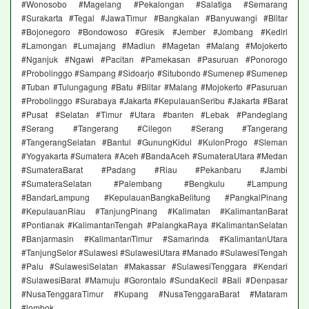
#Wonosobo #Magelang #Pekalongan #Salatiga #Semarang
#Surakarta #Tegal #JawaTimur #Bangkalan #Banyuwangi #Blitar
#Bojonegoro #Bondowoso #Gresik #Jember #Jombang #Kediri
#Lamongan #Lumajang #Madiun #Magetan #Malang #Mojokerto
#Nganjuk #Ngawi #Pacitan #Pamekasan #Pasuruan #Ponorogo
#Probolinggo #Sampang #Sidoarjo #Situbondo #Sumenep #Sumenep
#Tuban #Tulungagung #Batu #Blitar #Malang #Mojokerto #Pasuruan
#Probolinggo #Surabaya #Jakarta #KepulauanSeribu #Jakarta #Barat
#Pusat #Selatan #Timur #Utara #banten #Lebak #Pandeglang
#Serang #Tangerang #Cilegon #Serang #Tangerang
#TangerangSelatan #Bantul #GunungKidul #KulonProgo #Sleman
#Yogyakarta #Sumatera #Aceh #BandaAceh #SumateraUtara #Medan
#SumateraBarat #Padang #Riau #Pekanbaru #Jambi
#SumateraSelatan #Palembang #Bengkulu #Lampung
#BandarLampung #KepulauanBangkaBelitung #PangkalPinang
#KepulauanRiau #TanjungPinang #Kalimatan #KalimantanBarat
#Pontianak #KalimantanTengah #PalangkaRaya #KalimantanSelatan
#Banjarmasin #KalimantanTimur #Samarinda #KalimantanUtara
#TanjungSelor #Sulawesi #SulawesiUtara #Manado #SulawesiTengah
#Palu #SulawesiSelatan #Makassar #SulawesiTenggara #Kendari
#SulawesiBarat #Mamuju #Gorontalo #SundaKecil #Bali #Denpasar
#NusaTenggaraTimur #Kupang #NusaTenggaraBarat #Mataram
#lombok