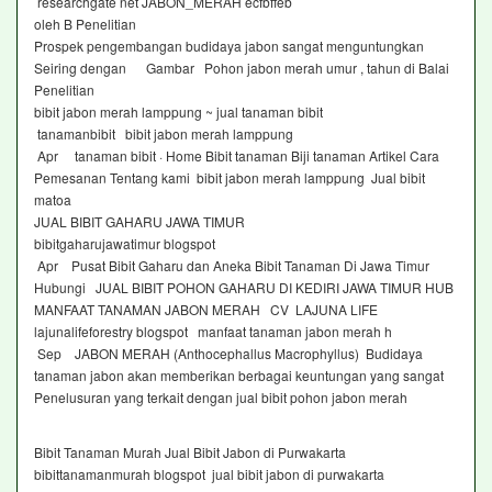
researchgate net JABON_MERAH ecfbffeb
oleh B Penelitian
Prospek pengembangan budidaya jabon sangat menguntungkan
Seiring dengan Gambar Pohon jabon merah umur , tahun di Balai
Penelitian
bibit jabon merah lamppung ~ jual tanaman bibit
tanamanbibit bibit jabon merah lamppung
Apr tanaman bibit · Home Bibit tanaman Biji tanaman Artikel Cara
Pemesanan Tentang kami bibit jabon merah lamppung Jual bibit
matoa
JUAL BIBIT GAHARU JAWA TIMUR
bibitgaharujawatimur blogspot
Apr Pusat Bibit Gaharu dan Aneka Bibit Tanaman Di Jawa Timur
Hubungi JUAL BIBIT POHON GAHARU DI KEDIRI JAWA TIMUR HUB
MANFAAT TANAMAN JABON MERAH CV LAJUNA LIFE
lajunalifeforestry blogspot manfaat tanaman jabon merah h
Sep JABON MERAH (Anthocephallus Macrophyllus) Budidaya
tanaman jabon akan memberikan berbagai keuntungan yang sangat
Penelusuran yang terkait dengan jual bibit pohon jabon merah
Bibit Tanaman Murah Jual Bibit Jabon di Purwakarta
bibittanamanmurah blogspot jual bibit jabon di purwakarta