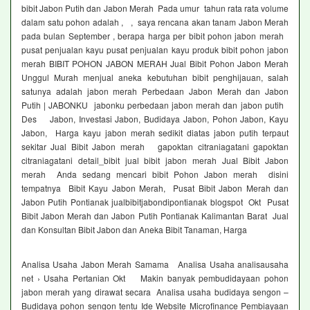
bibit Jabon Putih dan Jabon Merah Pada umur tahun rata rata volume
dalam satu pohon adalah , , saya rencana akan tanam Jabon Merah
pada bulan September , berapa harga per bibit pohon jabon merah
pusat penjualan kayu pusat penjualan kayu produk bibit pohon jabon
merah BIBIT POHON JABON MERAH Jual Bibit Pohon Jabon Merah
Unggul Murah menjual aneka kebutuhan bibit penghijauan, salah
satunya adalah jabon merah Perbedaan Jabon Merah dan Jabon
Putih | JABONKU jabonku perbedaan jabon merah dan jabon putih
Des Jabon, Investasi Jabon, Budidaya Jabon, Pohon Jabon, Kayu
Jabon, Harga kayu jabon merah sedikit diatas jabon putih terpaut
sekitar Jual Bibit Jabon merah gapoktan citraniagatani gapoktan
citraniagatani detail_bibit jual bibit jabon merah Jual Bibit Jabon
merah Anda sedang mencari bibit Pohon Jabon merah disini
tempatnya Bibit Kayu Jabon Merah, Pusat Bibit Jabon Merah dan
Jabon Putih Pontianak jualbibitjabondipontianak blogspot Okt Pusat
Bibit Jabon Merah dan Jabon Putih Pontianak Kalimantan Barat Jual
dan Konsultan Bibit Jabon dan Aneka Bibit Tanaman, Harga
Analisa Usaha Jabon Merah Samama Analisa Usaha analisausaha
net › Usaha Pertanian Okt Makin banyak pembudidayaan pohon
jabon merah yang dirawat secara Analisa usaha budidaya sengon –
Budidaya pohon sengon tentu Ide Website Microfinance Pembiayaan