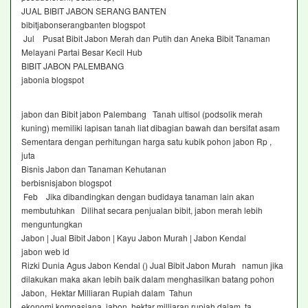
JUAL BIBIT JABON SERANG BANTEN
bibitjabonserangbanten blogspot
Jul Pusat Bibit Jabon Merah dan Putih dan Aneka Bibit Tanaman
Melayani Partai Besar Kecil Hub
BIBIT JABON PALEMBANG
jabonia blogspot
jabon dan Bibit jabon Palembang Tanah ultisol (podsolik merah
kuning) memiliki lapisan tanah liat dibagian bawah dan bersifat asam
Sementara dengan perhitungan harga satu kubik pohon jabon Rp ,
juta
Bisnis Jabon dan Tanaman Kehutanan
berbisnisjabon blogspot
Feb Jika dibandingkan dengan budidaya tanaman lain akan
membutuhkan Dilihat secara penjualan bibit, jabon merah lebih
menguntungkan
Jabon | Jual Bibit Jabon | Kayu Jabon Murah | Jabon Kendal
jabon web id
Rizki Dunia Agus Jabon Kendal () Jual Bibit Jabon Murah namun jika
dilakukan maka akan lebih baik dalam menghasilkan batang pohon
Jabon, Hektar Milliaran Rupiah dalam Tahun
ekonomi kompasiana jabon hektar milliaran rupiah dalam ta