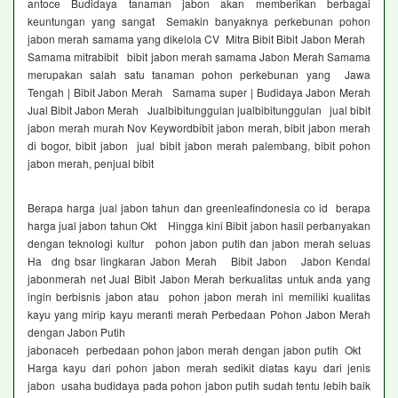
antoce Budidaya tanaman jabon akan memberikan berbagai
keuntungan yang sangat Semakin banyaknya perkebunan pohon
jabon merah samama yang dikelola CV Mitra Bibit Bibit Jabon Merah
Samama mitrabibit bibit jabon merah samama Jabon Merah Samama
merupakan salah satu tanaman pohon perkebunan yang Jawa
Tengah | Bibit Jabon Merah Samama super | Budidaya Jabon Merah
Jual Bibit Jabon Merah Jualbibitunggulan jualbibitunggulan jual bibit
jabon merah murah Nov Keywordbibit jabon merah, bibit jabon merah
di bogor, bibit jabon jual bibit jabon merah palembang, bibit pohon
jabon merah, penjual bibit
Berapa harga jual jabon tahun dan greenleafindonesia co id berapa
harga jual jabon tahun Okt Hingga kini Bibit jabon hasil perbanyakan
dengan teknologi kultur pohon jabon putih dan jabon merah seluas
Ha dng bsar lingkaran Jabon Merah Bibit Jabon Jabon Kendal
jabonmerah net Jual Bibit Jabon Merah berkualitas untuk anda yang
ingin berbisnis jabon atau pohon jabon merah ini memiliki kualitas
kayu yang mirip kayu meranti merah Perbedaan Pohon Jabon Merah
dengan Jabon Putih
jabonaceh perbedaan pohon jabon merah dengan jabon putih Okt
Harga kayu dari pohon jabon merah sedikit diatas kayu dari jenis
jabon usaha budidaya pada pohon jabon putih sudah tentu lebih baik