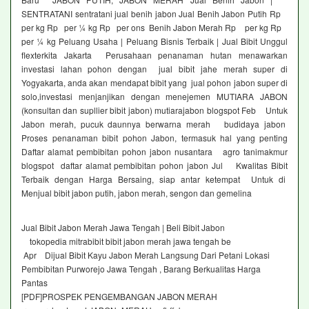
SENTRATANI sentratani jual benih jabon Jual Benih Jabon Putih Rp
per kg Rp per ¼ kg Rp per ons Benih Jabon Merah Rp per kg Rp
per ¼ kg Peluang Usaha | Peluang Bisnis Terbaik | Jual Bibit Unggul
flexterkita Jakarta Perusahaan penanaman hutan menawarkan
investasi lahan pohon dengan jual bibit jahe merah super di
Yogyakarta, anda akan mendapat bibit yang jual pohon jabon super di
solo,investasi menjanjikan dengan menejemen MUTIARA JABON
(konsultan dan supllier bibit jabon) mutiarajabon blogspot Feb Untuk
Jabon merah, pucuk daunnya berwarna merah budidaya jabon
Proses penanaman bibit pohon Jabon, termasuk hal yang penting
Daftar alamat pembibitan pohon jabon nusantara agro tanimakmur
blogspot daftar alamat pembibitan pohon jabon Jul Kwalitas Bibit
Terbaik dengan Harga Bersaing, siap antar ketempat Untuk di
Menjual bibit jabon putih, jabon merah, sengon dan gemelina
Jual Bibit Jabon Merah Jawa Tengah | Beli Bibit Jabon
tokopedia mitrabibit bibit jabon merah jawa tengah be
Apr Dijual Bibit Kayu Jabon Merah Langsung Dari Petani Lokasi
Pembibitan Purworejo Jawa Tengah , Barang Berkualitas Harga
Pantas
[PDF]PROSPEK PENGEMBANGAN JABON MERAH