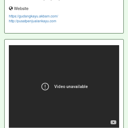
Website
https://gudangkayu.akbam.com/
http://pusatpenjualankayu.com