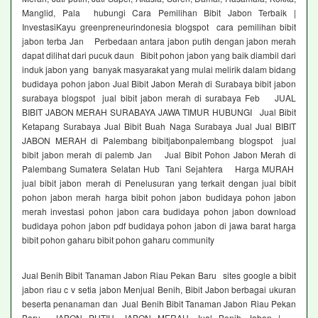
Manglid, Pala hubungi Cara Pemilihan Bibit Jabon Terbaik |
InvestasiKayu greenpreneurindonesia blogspot cara pemilihan bibit
jabon terba Jan Perbedaan antara jabon putih dengan jabon merah
dapat dilihat dari pucuk daun Bibit pohon jabon yang baik diambil dari
induk jabon yang banyak masyarakat yang mulai melirik dalam bidang
budidaya pohon jabon Jual Bibit Jabon Merah di Surabaya bibit jabon
surabaya blogspot jual bibit jabon merah di surabaya Feb JUAL
BIBIT JABON MERAH SURABAYA JAWA TIMUR HUBUNGI Jual Bibit
Ketapang Surabaya Jual Bibit Buah Naga Surabaya Jual Jual BIBIT
JABON MERAH di Palembang bibitjabonpalembang blogspot jual
bibit jabon merah di palemb Jan Jual Bibit Pohon Jabon Merah di
Palembang Sumatera Selatan Hub Tani Sejahtera Harga MURAH
jual bibit jabon merah di Penelusuran yang terkait dengan jual bibit
pohon jabon merah harga bibit pohon jabon budidaya pohon jabon
merah investasi pohon jabon cara budidaya pohon jabon download
budidaya pohon jabon pdf budidaya pohon jabon di jawa barat harga
bibit pohon gaharu bibit pohon gaharu community
Jual Benih Bibit Tanaman Jabon Riau Pekan Baru sites google a bibit
jabon riau c v setia jabon Menjual Benih, Bibit Jabon berbagai ukuran
beserta penanaman dan Jual Benih Bibit Tanaman Jabon Riau Pekan
Baru JABON PUTIH, JABON MERAH Jual Benih Jabon |