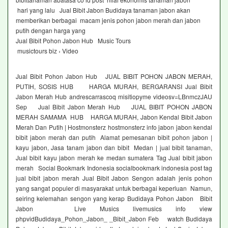
hari yang lalu Jual Bibit Jabon Budidaya tanaman jabon akan
memberikan berbagai macam jenis pohon jabon merah dan jabon
putih dengan harga yang
Jual Bibit Pohon Jabon Hub Music Tours
musictours biz › Video
Jual Bibit Pohon Jabon Hub JUAL BIBIT POHON JABON MERAH,
PUTIH, SOSIS HUB HARGA MURAH, BERGARANSI Jual Bibit
Jabon Merah Hub andrescarrascoq misitiopyme videosv=LBnmczJAU
Sep Jual Bibit Jabon Merah Hub JUAL BIBIT POHON JABON
MERAH SAMAMA HUB HARGA MURAH, Jabon Kendal Bibit Jabon
Merah Dan Putih | Hostmonsterz hostmonsterz info jabon jabon kendal
bibit jabon merah dan putih Alamat pemesanan bibit pohon jabon |
kayu jabon, Jasa tanam jabon dan bibit Medan | jual bibit tanaman,
Jual bibit kayu jabon merah ke medan sumatera Tag Jual bibit jabon
merah Social Bookmark Indonesia socialbookmark indonesia post tag
jual bibit jabon merah Jual Bibit Jabon Sengon adalah jenis pohon
yang sangat populer di masyarakat untuk berbagai keperluan Namun,
seiring kelemahan sengon yang kerap Budidaya Pohon Jabon Bibit
Jabon Live Musics livemusics info view
phpvidBudidaya_Pohon_Jabon_ _Bibit_Jabon Feb watch Budidaya