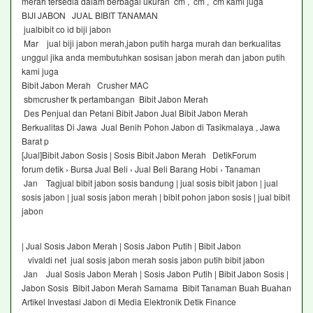
merah tersedia dalam berbagai ukuran cm , cm , cm kami juga
BIJI JABON JUAL BIBIT TANAMAN
jualbibit co id biji jabon
Mar jual biji jabon merah,jabon putih harga murah dan berkualitas
unggul jika anda membutuhkan sosisan jabon merah dan jabon putih
kami juga
Bibit Jabon Merah Crusher MAC
sbmcrusher tk pertambangan Bibit Jabon Merah
Des Penjual dan Petani Bibit Jabon Jual Bibit Jabon Merah
Berkualitas Di Jawa Jual Benih Pohon Jabon di Tasikmalaya , Jawa
Barat p
[Jual]Bibit Jabon Sosis | Sosis Bibit Jabon Merah DetikForum
forum detik › Bursa Jual Beli › Jual Beli Barang Hobi › Tanaman
Jan Tagjual bibit jabon sosis bandung | jual sosis bibit jabon | jual
sosis jabon | jual sosis jabon merah | bibit pohon jabon sosis | jual bibit
jabon
| Jual Sosis Jabon Merah | Sosis Jabon Putih | Bibit Jabon
vivaldi net jual sosis jabon merah sosis jabon putih bibit jabon
Jan Jual Sosis Jabon Merah | Sosis Jabon Putih | Bibit Jabon Sosis |
Jabon Sosis Bibit Jabon Merah Samama Bibit Tanaman Buah Buahan
Artikel Investasi Jabon di Media Elektronik Detik Finance