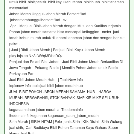
untuk bibit bibit pesisir bibit kayu kehutanan bibit buah bibit tanaman
masyarakat
Jabon Merah Unggul Jabon Merah Bersertifikat
jabonmerahunggulbersertifikat cv
Apr Menjual Bibit Jabon Merah dengan Mutu dan Kualitas terjamin
Pohon jabon merah samama bisa mencapai ketinggian meter jual
tanah kebun murah untuk di tanami tanaman jabon dan sengon berikut
paket …
[ Jual ] Bibit Jabon Merah | Penjual Bibit Kayu Jabon Merah
play tojsiab NzALWVqMRHcDQz
Penjual dan Petani Bibit Jabon | Jual Bibit Jabon Merah Berkualitas Di
Jawa Tengah Peluang Bisnis | Memilih Pohon Jabon untuk Bisnis
Perkayuan Part
Jual Bibit Jabon Merah Hub | TopicNow info
topicnow info topic jual bibit jabon merah hub
JUAL BIBIT POHON JABON MERAH SAMAMA HUB HARGA
MURAH, BERGARANSI, STOK BANYAK SIAP KIRIM KE SELURUH
INDONESIA
kegunaan daun jabon merah at Thedomainfo
thedomainfo kegunaan kegunaan_daun_jabon_merah
Sirih Merah | SIRIH HITAM | Foto jenis Sirih | Klik Disini | Sirih Wulung
jual sirih, Cari Budidaya Bibit Pohon Tanaman Kayu Gaharu Super
Harga Jual Beli