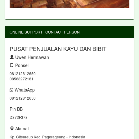
ONLINE SUPPORT | CONTACT PERSON
PUSAT PENJUALAN KAYU DAN BIBIT
Uwen Hermawan
Ponsel
081212812650
08568272181
WhatsApp
081212812650
Pin BB
D372F378
Alamat
Kp. Citeureup Kec. Pagerageung - Indonesia