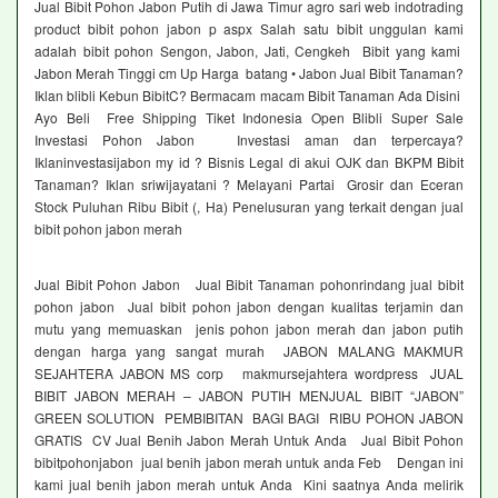
Jual Bibit Pohon Jabon Putih di Jawa Timur agro sari web indotrading
product bibit pohon jabon p aspx Salah satu bibit unggulan kami
adalah bibit pohon Sengon, Jabon, Jati, Cengkeh Bibit yang kami
Jabon Merah Tinggi cm Up Harga batang • Jabon Jual Bibit Tanaman?
Iklan blibli Kebun BibitC? Bermacam macam Bibit Tanaman Ada Disini
Ayo Beli Free Shipping Tiket Indonesia Open Blibli Super Sale
Investasi Pohon Jabon Investasi aman dan terpercaya?
Iklaninvestasijabon my id ? Bisnis Legal di akui OJK dan BKPM Bibit
Tanaman? Iklan sriwijayatani ? Melayani Partai Grosir dan Eceran
Stock Puluhan Ribu Bibit (, Ha) Penelusuran yang terkait dengan jual
bibit pohon jabon merah
Jual Bibit Pohon Jabon Jual Bibit Tanaman pohonrindang jual bibit
pohon jabon Jual bibit pohon jabon dengan kualitas terjamin dan
mutu yang memuaskan jenis pohon jabon merah dan jabon putih
dengan harga yang sangat murah JABON MALANG MAKMUR
SEJAHTERA JABON MS corp makmursejahtera wordpress JUAL
BIBIT JABON MERAH – JABON PUTIH MENJUAL BIBIT “JABON”
GREEN SOLUTION PEMBIBITAN BAGI BAGI RIBU POHON JABON
GRATIS CV Jual Benih Jabon Merah Untuk Anda Jual Bibit Pohon
bibitpohonjabon jual benih jabon merah untuk anda Feb Dengan ini
kami jual benih jabon merah untuk Anda Kini saatnya Anda melirik