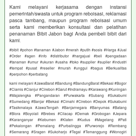
Kami melayani kerjasama dengan instansi
pemerintah/swasta untuk program reboisasi, reklamasi
pasca tambang, maupun program reboisasi umum
serta kami memberikan konsultasi dan pelatihan
penanaman Bibit Jabon bagi Anda pembeli bibit dari
kami
.
#bibit #pohon #tanaman #Jabon #merah #putih #sosis #Harga #Jual
#Order #agen #info #distributor #hargajual #beli #pengadaan
#tanaman #umur #ukuran #usaha #toko #supplier #suplier #industri
#tempat #pusat #reseller #murah #unggul #bagus #Berkualitas
#perpohon #perbatang
kami melayani #JawaBarat #Bandung #BandungBarat #Bekasi #Bogor
#Ciamis #Cianjur #Cirebon #Garut #Indramayu #Karawang #Kuningan
#Majalengka #Pangandaran #Purwakarta #Subang #Sukabumi
#Sumedang #Banjar #Bekasi #Cimahi #Cirebon #Depok #Sukabumi
#Tasikmalaya #JawaTengah #Banjarnegara #Banyumas #Batang
#Blora #Boyolali #Brebes #Cilacap #Demak #Grobogan #Jepara
#Karanganyar #Kebumen #Klaten #Kudus #Magelang #Pati
#Pekalongan #Pemalang #Purbalingga #Purworejo #Rembang
#Semarang #Sragen #Sukoharjo #Tegal #Temanggung #Wonogiri