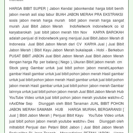
HARGA BIBIT SUPER | Jabon Kendal jabonkendal harga bibit benih
jabon merah asli siap tabur BUAH JABON MERAH PRA EKSTRAKSI
sosis jabon merah harga murah bibit jabon merah harga sangat
murah Jual Bibit Jabon Merah IndoNetwork indonetwork co id
karyabarokah jual bibit jabon merah htm Nov KARYA BAROKAH
adalah penjual di Indonetwork yang menjual Jual Bibit Jabon Merah di
Indonesia Jual Bibit Jabon Merah dari CV KARYA Jual | Jual Bibit
Jabon Merah | Bibit Kayu Jabon Merah bukalapak › Hobi › Berkebun
PUSAT BIBIT JABON Jual Bibit Jabon Merah Jual Bibit Jabon Merah
dengan harga Rp per batang ( Nego ), Ukuran Bibit jabon merah cm
Stock yang Gambar untuk jual bibit pohon jabon merahLaporkan
gambar Hasil gambar untuk jual bibit pohon jabon merah Hasil gambar
untuk jual bibit pohon jabon merah Hasil gambar untuk jual bibit pohon
jabon merah Hasil gambar untuk jual bibit pohon jabon merah Gambar
lainnya untuk jual bibit pohon jabon merah Jual Bibit Jabon Merah Hub
YouTube Video untuk jual bibit pohon jabon merah youtube watchv=C
nAxIDNw Sep Diunggah oleh Bibit Tanaman JUAL BIBIT POHON
JABON MERAH SAMAMA HUB HARGA MURAH, BERGARANSI [
Jual ] Bibit Jabon Merah | Penjual Bibit Kayu YouTube Video untuk
jual bibit pohon jabon merah youtube watchv= Des Diunggah oleh
mitrabibit Penjual dan Petani Bibit Jabon | Jual Bibit Jabon Merah
Berkualitas Di Jawa Tengah Menyediakan PETANI JABON Harga