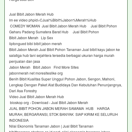
Jual Bibit Jabon Merah Hub
lm ee video phpid=CJual%Bibit%Jabon%Merah%Hub
COMEDY WOMAN Jual Bibit Jabon Merah Hub Jual Bibit Pohon
Gaharu Padang Sumatera Barat Hub Jual Bibit Pohon
Bibit Jabon Merah Lip Sex
liptongued bibi bibit jabon merah
Bibit Jabon Merah Jual Bibit Pohon Tanaman Jual bibit kayu jabon ke
salatiga hub tani sejahtera tersedia berbagai ukuran harga murah
penjualan dan jasa
Jabon Merah Bibit Jabon Find More Sites
jabonmerah net moresiteslike org
Benih Bibit Kualitas Super Unggul Pohon Jabon, Sengon, Mahoni,
Lengkap Dengan Paket Alat Budidaya Dan Kebutuhan Penunjangnya,
Dari Asa Forestry
Video Jual Bibit Jabon Merah Hub
bioskop org › Download › Jual Bibit Jabon Merah
JUAL BIBIT POHON JABON MERAH SAMAMA HUB HARGA
MURAH, BERGARANSI, STOK BANYAK SIAP KIRIM KE SELURUH
INDONESIA
Nilai Ekonomis Tanaman Jabon | Jual Bibit Tanaman
bibittanaman abatasa co id post nilai ekonomis tanaman jabon