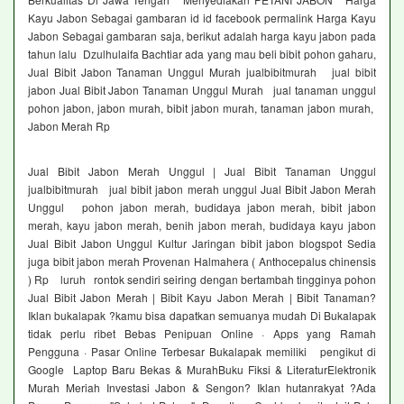
Kayu Jabon Sebagai gambaran id id facebook permalink Harga Kayu
Jabon Sebagai gambaran saja, berikut adalah harga kayu jabon pada
tahun lalu Dzulhulaifa Bachtiar ada yang mau beli bibit pohon gaharu,
Jual Bibit Jabon Tanaman Unggul Murah jualbibitmurah jual bibit
jabon Jual Bibit Jabon Tanaman Unggul Murah jual tanaman unggul
pohon jabon, jabon murah, bibit jabon murah, tanaman jabon murah,
Jabon Merah Rp
Jual Bibit Jabon Merah Unggul | Jual Bibit Tanaman Unggul
jualbibitmurah jual bibit jabon merah unggul Jual Bibit Jabon Merah
Unggul pohon jabon merah, budidaya jabon merah, bibit jabon
merah, kayu jabon merah, benih jabon merah, budidaya kayu jabon
Jual Bibit Jabon Unggul Kultur Jaringan bibit jabon blogspot Sedia
juga bibit jabon merah Provenan Halmahera ( Anthocepalus chinensis
) Rp luruh rontok sendiri seiring dengan bertambah tingginya pohon
Jual Bibit Jabon Merah | Bibit Kayu Jabon Merah | Bibit Tanaman?
Iklan bukalapak ?kamu bisa dapatkan semuanya mudah Di Bukalapak
tidak perlu ribet Bebas Penipuan Online · Apps yang Ramah
Pengguna · Pasar Online Terbesar Bukalapak memiliki pengikut di
Google Laptop Baru Bekas & MurahBuku Fiksi & LiteraturElektronik
Murah Meriah Investasi Jabon & Sengon? Iklan hutanrakyat ?Ada