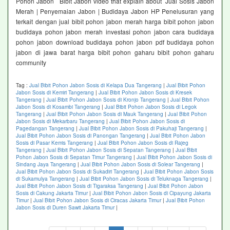
Pohon Jabon Bibit Jabon video that explain about Jual Sosis Jabon
Merah | Penyemaian Jabon | Budidaya Jabon HP Penelusuran yang
terkait dengan jual bibit pohon jabon merah harga bibit pohon jabon
budidaya pohon jabon merah investasi pohon jabon cara budidaya
pohon jabon download budidaya pohon jabon pdf budidaya pohon
jabon di jawa barat harga bibit pohon gaharu bibit pohon gaharu
community
Tag :
Jual Bibit Pohon Jabon Sosis di Kelapa Dua Tangerang
|
Jual Bibit Pohon
Jabon Sosis di Kemiri Tangerang
|
Jual Bibit Pohon Jabon Sosis di Kresek
Tangerang
|
Jual Bibit Pohon Jabon Sosis di Kronjo Tangerang
|
Jual Bibit Pohon
Jabon Sosis di Kosambi Tangerang
|
Jual Bibit Pohon Jabon Sosis di Legok
Tangerang
|
Jual Bibit Pohon Jabon Sosis di Mauk Tangerang
|
Jual Bibit Pohon
Jabon Sosis di Mekarbaru Tangerang
|
Jual Bibit Pohon Jabon Sosis di
Pagedangan Tangerang
|
Jual Bibit Pohon Jabon Sosis di Pakuhaji Tangerang
|
Jual Bibit Pohon Jabon Sosis di Panongan Tangerang
|
Jual Bibit Pohon Jabon
Sosis di Pasar Kemis Tangerang
|
Jual Bibit Pohon Jabon Sosis di Rajeg
Tangerang
|
Jual Bibit Pohon Jabon Sosis di Sepatan Tangerang
|
Jual Bibit
Pohon Jabon Sosis di Sepatan Timur Tangerang
|
Jual Bibit Pohon Jabon Sosis di
Sindang Jaya Tangerang
|
Jual Bibit Pohon Jabon Sosis di Solear Tangerang
|
Jual Bibit Pohon Jabon Sosis di Sukadiri Tangerang
|
Jual Bibit Pohon Jabon Sosis
di Sukamulya Tangerang
|
Jual Bibit Pohon Jabon Sosis di Teluknaga Tangerang
|
Jual Bibit Pohon Jabon Sosis di Tigaraksa Tangerang
|
Jual Bibit Pohon Jabon
Sosis di Cakung Jakarta Timur
|
Jual Bibit Pohon Jabon Sosis di Cipayung Jakarta
Timur
|
Jual Bibit Pohon Jabon Sosis di Ciracas Jakarta Timur
|
Jual Bibit Pohon
Jabon Sosis di Duren Sawit Jakarta Timur
|