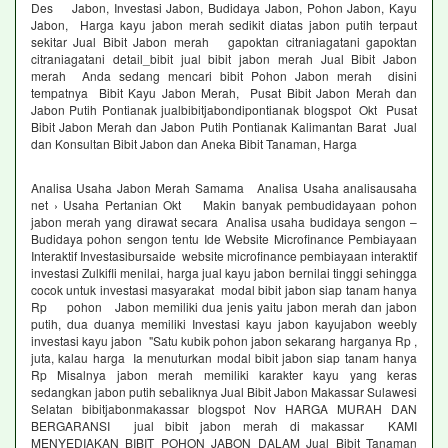
Des Jabon, Investasi Jabon, Budidaya Jabon, Pohon Jabon, Kayu
Jabon, Harga kayu jabon merah sedikit diatas jabon putih terpaut
sekitar Jual Bibit Jabon merah gapoktan citraniagatani gapoktan
citraniagatani detail_bibit jual bibit jabon merah Jual Bibit Jabon
merah Anda sedang mencari bibit Pohon Jabon merah disini
tempatnya Bibit Kayu Jabon Merah, Pusat Bibit Jabon Merah dan
Jabon Putih Pontianak jualbibitjabondipontianak blogspot Okt Pusat
Bibit Jabon Merah dan Jabon Putih Pontianak Kalimantan Barat Jual
dan Konsultan Bibit Jabon dan Aneka Bibit Tanaman, Harga
Analisa Usaha Jabon Merah Samama Analisa Usaha analisausaha
net › Usaha Pertanian Okt Makin banyak pembudidayaan pohon
jabon merah yang dirawat secara Analisa usaha budidaya sengon –
Budidaya pohon sengon tentu Ide Website Microfinance Pembiayaan
Interaktif Investasibursaide website microfinance pembiayaan interaktif
investasi Zulkifli menilai, harga jual kayu jabon bernilai tinggi sehingga
cocok untuk investasi masyarakat modal bibit jabon siap tanam hanya
Rp pohon Jabon memiliki dua jenis yaitu jabon merah dan jabon
putih, dua duanya memiliki Investasi kayu jabon kayujabon weebly
investasi kayu jabon "Satu kubik pohon jabon sekarang harganya Rp ,
juta, kalau harga Ia menuturkan modal bibit jabon siap tanam hanya
Rp Misalnya jabon merah memiliki karakter kayu yang keras
sedangkan jabon putih sebaliknya Jual Bibit Jabon Makassar Sulawesi
Selatan bibitjabonmakassar blogspot Nov HARGA MURAH DAN
BERGARANSI jual bibit jabon merah di makassar KAMI
MENYEDIAKAN BIBIT POHON JABON DALAM Jual Bibit Tanaman