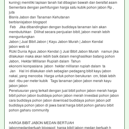
kuning) memiliki lapisan tanah liat dibagian bawah dan bersifat asam
Sementara dengan perhitungan harga satu kubik pohon jabon Rp ,
juta
Bisnis Jabon dan Tanaman Kehutanan
berbisnisjabon blogspot
Feb Jika dibandingkan dengan budidaya tanaman lain akan
membutuhkan Dilihat secara penjualan bibit, jabon merah lebih
menguntungkan
Jabon | Jual Bibit Jabon | Kayu Jabon Murah | Jabon Kendal
jabon web id
Rizki Dunia Agus Jabon Kendal () Jual Bibit Jabon Murah namun jika
dilakukan maka akan lebih baik dalam menghasilkan batang pohon
Jabon, Hektar Milliaran Rupiah dalam Tahun
ekonomi kompasiana jabon hektar milliaran rupiah dalam ta
Jan Hal ini dilakukan oleh sebagian pedagang bibit kayu jabon
nakal, yang mencoba Harga untuk pohon berukuran cm, tidak lebih
dari ribu per meter kubik Tags tanaman jabon jabon merah kayu
jabon jabon
Penelusuran yang terkait dengan jual bibit pohon jabon merah harga
bibit pohon jabon budidaya pohon jabon merah investasi pohon jabon
cara budidaya pohon jabon download budidaya pohon jabon pdf
budidaya pohon jabon di jawa barat harga bibit pohon gaharu bibit
pohon gaharu community
HARGA BIBIT JABON MEDAN BERTUAH
jabonmedanbertuah blogspot harga bibit jabon medan bertuah h