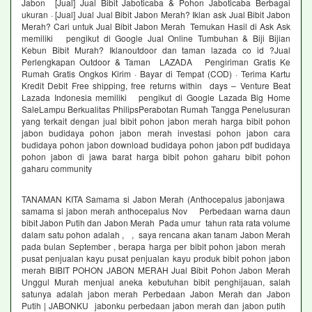
Jabon [Jual] Jual Bibit Jaboticaba & Pohon Jaboticaba Berbagai
ukuran · [Jual] Jual Jual Bibit Jabon Merah? Iklan ask Jual Bibit Jabon
Merah? Cari untuk Jual Bibit Jabon Merah Temukan Hasil di Ask Ask
memiliki pengikut di Google Jual Online Tumbuhan & Biji Bijian
Kebun Bibit Murah? Iklanoutdoor dan taman lazada co id ?Jual
Perlengkapan Outdoor & Taman LAZADA Pengiriman Gratis Ke
Rumah Gratis Ongkos Kirim · Bayar di Tempat (COD) · Terima Kartu
Kredit Debit Free shipping, free returns within days – Venture Beat
Lazada Indonesia memiliki pengikut di Google Lazada Big Home
SaleLampu Berkualitas PhilipsPerabotan Rumah Tangga Penelusuran
yang terkait dengan jual bibit pohon jabon merah harga bibit pohon
jabon budidaya pohon jabon merah investasi pohon jabon cara
budidaya pohon jabon download budidaya pohon jabon pdf budidaya
pohon jabon di jawa barat harga bibit pohon gaharu bibit pohon
gaharu community
TANAMAN KITA Samama si Jabon Merah (Anthocepalus jabonjawa
samama si jabon merah anthocepalus Nov Perbedaan warna daun
bibit Jabon Putih dan Jabon Merah Pada umur tahun rata rata volume
dalam satu pohon adalah , , saya rencana akan tanam Jabon Merah
pada bulan September , berapa harga per bibit pohon jabon merah
pusat penjualan kayu pusat penjualan kayu produk bibit pohon jabon
merah BIBIT POHON JABON MERAH Jual Bibit Pohon Jabon Merah
Unggul Murah menjual aneka kebutuhan bibit penghijauan, salah
satunya adalah jabon merah Perbedaan Jabon Merah dan Jabon
Putih | JABONKU jabonku perbedaan jabon merah dan jabon putih