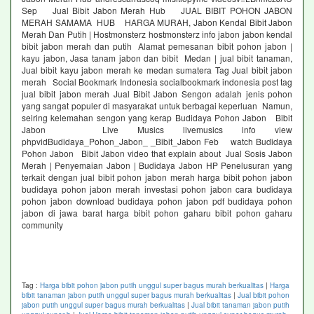
Sep Jual Bibit Jabon Merah Hub JUAL BIBIT POHON JABON
MERAH SAMAMA HUB HARGA MURAH, Jabon Kendal Bibit Jabon
Merah Dan Putih | Hostmonsterz hostmonsterz info jabon jabon kendal
bibit jabon merah dan putih Alamat pemesanan bibit pohon jabon |
kayu jabon, Jasa tanam jabon dan bibit Medan | jual bibit tanaman,
Jual bibit kayu jabon merah ke medan sumatera Tag Jual bibit jabon
merah Social Bookmark Indonesia socialbookmark indonesia post tag
jual bibit jabon merah Jual Bibit Jabon Sengon adalah jenis pohon
yang sangat populer di masyarakat untuk berbagai keperluan Namun,
seiring kelemahan sengon yang kerap Budidaya Pohon Jabon Bibit
Jabon Live Musics livemusics info view
phpvidBudidaya_Pohon_Jabon_ _Bibit_Jabon Feb watch Budidaya
Pohon Jabon Bibit Jabon video that explain about Jual Sosis Jabon
Merah | Penyemaian Jabon | Budidaya Jabon HP Penelusuran yang
terkait dengan jual bibit pohon jabon merah harga bibit pohon jabon
budidaya pohon jabon merah investasi pohon jabon cara budidaya
pohon jabon download budidaya pohon jabon pdf budidaya pohon
jabon di jawa barat harga bibit pohon gaharu bibit pohon gaharu
community
Tag :
Harga bibit pohon jabon putih unggul super bagus murah berkualitas
|
Harga
bibit tanaman jabon putih unggul super bagus murah berkualitas
|
Jual bibit pohon
jabon putih unggul super bagus murah berkualitas
|
Jual bibit tanaman jabon putih