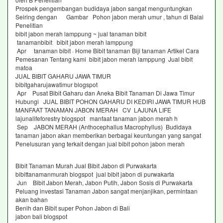
Prospek pengembangan budidaya jabon sangat menguntungkan
Seiring dengan Gambar Pohon jabon merah umur , tahun di Balai
Penelitian
bibit jabon merah lamppung ~ jual tanaman bibit
tanamanbibit bibit jabon merah lamppung
Apr tanaman bibit · Home Bibit tanaman Biji tanaman Artikel Cara
Pemesanan Tentang kami bibit jabon merah lamppung Jual bibit
matoa
JUAL BIBIT GAHARU JAWA TIMUR
bibitgaharujawatimur blogspot
Apr Pusat Bibit Gaharu dan Aneka Bibit Tanaman Di Jawa Timur
Hubungi JUAL BIBIT POHON GAHARU DI KEDIRI JAWA TIMUR HUB
MANFAAT TANAMAN JABON MERAH CV LAJUNA LIFE
lajunalifeforestry blogspot manfaat tanaman jabon merah h
Sep JABON MERAH (Anthocephallus Macrophyllus) Budidaya
tanaman jabon akan memberikan berbagai keuntungan yang sangat
Penelusuran yang terkait dengan jual bibit pohon jabon merah
Bibit Tanaman Murah Jual Bibit Jabon di Purwakarta
bibittanamanmurah blogspot jual bibit jabon di purwakarta
Jun Bibit Jabon Merah, Jabon Putih, Jabon Sosis di Purwakarta
Peluang investasi Tanaman Jabon sangat menjanjikan, permintaan
akan bahan
Benih dan Bibit super Pohon Jabon di Bali
jabon bali blogspot