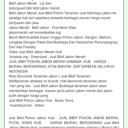
Bibit Jabon Merah Lip Sex
liptongued bibi bibit jabon merah
Bibit Jabon Merah Jual Bibit Pohon Tanaman Jual bibit kayu jabon ke
salatiga hub tani sejahtera tersedia berbagai ukuran harga murah
penjualan dan jasa
Jabon Merah Bibit Jabon Find More Sites
jabonmerah net moresiteslike org
Benih Bibit Kualitas Super Unggul Pohon Jabon, Sengon, Mahoni,
Lengkap Dengan Paket Alat Budidaya Dan Kebutuhan Penunjangnya,
Dari Asa Forestry
Video Jual Bibit Jabon Merah Hub
bioskop org › Download › Jual Bibit Jabon Merah
JUAL BIBIT POHON JABON MERAH SAMAMA HUB HARGA
MURAH, BERGARANSI, STOK BANYAK SIAP KIRIM KE SELURUH
INDONESIA
Nilai Ekonomis Tanaman Jabon | Jual Bibit Tanaman
bibittanaman abatasa co id post nilai ekonomis tanaman jabon
hari yang lalu Jual Bibit Jabon Budidaya tanaman jabon akan
memberikan berbagai macam jenis pohon jabon merah dan jabon
putih dengan harga yang
Jual Bibit Pohon Jabon Hub Music Tours
musictours biz › Video
Jual Bibit Pohon Jabon Hub JUAL BIBIT POHON JABON MERAH,
PUTIH, SOSIS HUB HARGA MURAH, BERGARANSI Jual Bibit
Jabon Merah Hub andrescarrascoq misitiopyme videosv=LBnmczJAU