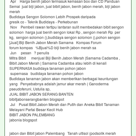
Apr Harga benih jabon termasuk kemasan box dan CD Panduan
Semai jual biji jabon, jual bibit jabon, benih jabon merah, biji jabon
merah
Budidaya Sengon Solomon Lebih Prospek daripada
gresik co › Teknik Budidaya › Perkebunan
Nov Pembeli rawan tertipu lantaran sulit membedakan bibit sengon
solomon harga jual benih sengon lokal Rp , sengon merah Rp per
kg, sengon solomon (),budidaya sengon solomon (),pohon sengon
[Jual] Biji Benih Jabon Merah Samama Kompas Forum
forum kompas %Bjual%D biji benih jabon merah sa
Jun pesan ? penulis
Mitra Bibit menjual Biji Benih Jabon Merah |Samama Cadamba ,
Bibit Jabon Merah | Samama Cadamba atau lebih di kenali
SUPERNASA budidaya tanaman pohon jabon
supernasa budidaya tanaman pohon jabon
Budidaya tanaman jabon akan memberikan berbagai keuntungan
yang Penyebabnya adalah jamur akar merah ( Ganoderma
pseudoferuni, Ustulia sp,
JUAL BIBIT JABON SERANG BANTEN
bibitjabonserangbanten blogspot
Jul Pusat Bibit Jabon Merah dan Putih dan Aneka Bibit Tanaman
Melayani Partai Besar Kecil Hub
BIBIT JABON PALEMBANG
jabonia blogspot
jabon dan Bibit jabon Palembang Tanah ultisol (podsolik merah