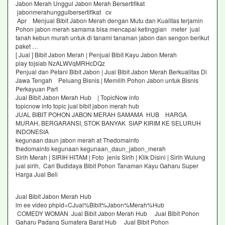
Jabon Merah Unggul Jabon Merah Bersertifikat
jabonmerahunggulbersertifikat cv
Apr Menjual Bibit Jabon Merah dengan Mutu dan Kualitas terjamin
Pohon jabon merah samama bisa mencapai ketinggian meter jual
tanah kebun murah untuk di tanami tanaman jabon dan sengon berikut
paket …
[ Jual ] Bibit Jabon Merah | Penjual Bibit Kayu Jabon Merah
play tojsiab NzALWVqMRHcDQz
Penjual dan Petani Bibit Jabon | Jual Bibit Jabon Merah Berkualitas Di
Jawa Tengah Peluang Bisnis | Memilih Pohon Jabon untuk Bisnis
Perkayuan Part
Jual Bibit Jabon Merah Hub | TopicNow info
topicnow info topic jual bibit jabon merah hub
JUAL BIBIT POHON JABON MERAH SAMAMA HUB HARGA
MURAH, BERGARANSI, STOK BANYAK SIAP KIRIM KE SELURUH
INDONESIA
kegunaan daun jabon merah at Thedomainfo
thedomainfo kegunaan kegunaan_daun_jabon_merah
Sirih Merah | SIRIH HITAM | Foto jenis Sirih | Klik Disini | Sirih Wulung
jual sirih, Cari Budidaya Bibit Pohon Tanaman Kayu Gaharu Super
Harga Jual Beli
Jual Bibit Jabon Merah Hub
lm ee video phpid=CJual%Bibit%Jabon%Merah%Hub
COMEDY WOMAN Jual Bibit Jabon Merah Hub Jual Bibit Pohon
Gaharu Padang Sumatera Barat Hub Jual Bibit Pohon