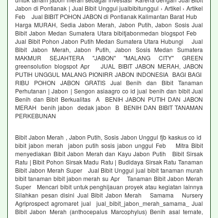
Jabon di Pontianak | Jual Bibit Unggul jualbibitunggul › Artikel › Artikel
Feb Jual BIBIT POHON JABON di Pontianak Kalimantan Barat Hub
Harga MURAH, Sedia Jabon Merah, Jabon Putih, Jabon Sosis Jual
Bibit Jabon Medan Sumatera Utara bibitjabonmedan blogspot Feb
Jual Bibit Pohon Jabon Putih Medan Sumatera Utara Hubungi Jual
Bibit Jabon Merah, Jabon Putih, Jabon Sosis Medan Sumatera
MAKMUR SEJAHTERA "JABON" "MALANG CITY" GREEN
greensolution blogspot Apr JUAL BIBIT JABON MERAH, JABON
PUTIH UNGGUL MALANG PIONIRR JABON INDONESIA BAGI BAGI
RIBU POHON JABON GRATIS Jual Benih dan Bibit Tanaman
Perhutanan | Jabon | Sengon asiaagro co id jual benih dan bibit Jual
Benih dan Bibit Berkualitas A BENIH JABON PUTIH DAN JABON
MERAH benih jabon dedak jabon B BENIH DAN BIBIT TANAMAN
PERKEBUNAN
Bibit Jabon Merah , Jabon Putih, Sosis Jabon Unggul fjb kaskus co id
bibit jabon merah jabon putih sosis jabon unggul Feb Mitra Bibit
menyediakan Bibit Jabon Merah dan Kayu Jabon Putih Bibit Sirsak
Ratu | Bibit Pohon Sirsak Madu Ratu | Budidaya Sirsak Ratu Tanaman
Bibit Jabon Merah Super Jual Bibit Unggul jual bibit tanaman murah
bibit tanaman bibit jabon merah su Apr Tanaman Bibit Jabon Merah
Super Mencari bibit untuk penghijauan proyek atau kegiatan lainnya
Silahkan pesan disini Jual Bibit Jabon Merah Samama Nursery
Agriprospect agromaret jual jual_bibit_jabon_merah_samama_ Jual
Bibit Jabon Merah (anthocepalus Marcophylus) Benih asal ternate,