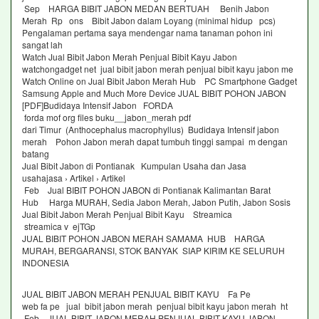
Sep HARGA BIBIT JABON MEDAN BERTUAH Benih Jabon
Merah Rp ons Bibit Jabon dalam Loyang (minimal hidup pcs)
Pengalaman pertama saya mendengar nama tanaman pohon ini
sangat lah
Watch Jual Bibit Jabon Merah Penjual Bibit Kayu Jabon
watchongadget net jual bibit jabon merah penjual bibit kayu jabon me
Watch Online on Jual Bibit Jabon Merah Hub PC Smartphone Gadget
Samsung Apple and Much More Device JUAL BIBIT POHON JABON
[PDF]Budidaya Intensif Jabon FORDA
forda mof org files buku__jabon_merah pdf
dari Timur (Anthocephalus macrophyllus) Budidaya Intensif jabon
merah Pohon Jabon merah dapat tumbuh tinggi sampai m dengan
batang
Jual Bibit Jabon di Pontianak Kumpulan Usaha dan Jasa
usahajasa › Artikel › Artikel
Feb Jual BIBIT POHON JABON di Pontianak Kalimantan Barat
Hub Harga MURAH, Sedia Jabon Merah, Jabon Putih, Jabon Sosis
Jual Bibit Jabon Merah Penjual Bibit Kayu Streamica
streamica v ejTGp
JUAL BIBIT POHON JABON MERAH SAMAMA HUB HARGA
MURAH, BERGARANSI, STOK BANYAK SIAP KIRIM KE SELURUH
INDONESIA
JUAL BIBIT JABON MERAH PENJUAL BIBIT KAYU Fa Pe
web fa pe jual bibit jabon merah penjual bibit kayu jabon merah ht
Feb JUAL BIBIT JABON MERAH PENJUAL BIBIT KAYU JABON