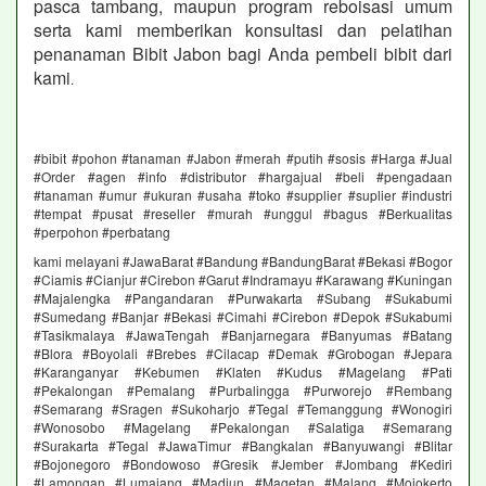
pasca tambang, maupun program reboisasi umum
serta kami memberikan konsultasi dan pelatihan
penanaman Bibit Jabon bagi Anda pembeli bibit dari
kami
.
#bibit #pohon #tanaman #Jabon #merah #putih #sosis #Harga #Jual
#Order #agen #info #distributor #hargajual #beli #pengadaan
#tanaman #umur #ukuran #usaha #toko #supplier #suplier #industri
#tempat #pusat #reseller #murah #unggul #bagus #Berkualitas
#perpohon #perbatang
kami melayani #JawaBarat #Bandung #BandungBarat #Bekasi #Bogor
#Ciamis #Cianjur #Cirebon #Garut #Indramayu #Karawang #Kuningan
#Majalengka #Pangandaran #Purwakarta #Subang #Sukabumi
#Sumedang #Banjar #Bekasi #Cimahi #Cirebon #Depok #Sukabumi
#Tasikmalaya #JawaTengah #Banjarnegara #Banyumas #Batang
#Blora #Boyolali #Brebes #Cilacap #Demak #Grobogan #Jepara
#Karanganyar #Kebumen #Klaten #Kudus #Magelang #Pati
#Pekalongan #Pemalang #Purbalingga #Purworejo #Rembang
#Semarang #Sragen #Sukoharjo #Tegal #Temanggung #Wonogiri
#Wonosobo #Magelang #Pekalongan #Salatiga #Semarang
#Surakarta #Tegal #JawaTimur #Bangkalan #Banyuwangi #Blitar
#Bojonegoro #Bondowoso #Gresik #Jember #Jombang #Kediri
#Lamongan #Lumajang #Madiun #Magetan #Malang #Mojokerto