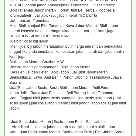
MERAH pohon jabon Anthocephalus cadamba "" asaforestry
Bibit Tanaman Jabon Merah Forum Jual Beli Terbaik Indonesia
forumjualbeli jual bibit kayu jabon merah %C bibit ta
Jul pesan ? pembuat
Mitra Bibit menjual Bibit Tanaman Kayu Jabon Merah | Bibit Jabon
merah tersedia dalam berbagai ukuran cm , cm , cm kami juga
BIJI JABON JUAL BIBIT TANAMAN
jualbibit co id biji jabon
Mar jual biji jabon merah,jabon putih harga murah dan berkualitas
unggul jika anda membutuhkan sosisan jabon merah dan jabon putih
kami juga
Bibit Jabon Merah Crusher MAC
sbmcrusher tk pertambangan Bibit Jabon Merah
Des Penjual dan Petani Bibit Jabon Jual Bibit Jabon Merah
Berkualitas Di Jawa Jual Benih Pohon Jabon di Tasikmalaya , Jawa
Barat p
[Jual]Bibit Jabon Sosis | Sosis Bibit Jabon Merah DetikForum
forum detik › Bursa Jual Beli › Jual Beli Barang Hobi › Tanaman
Jan Tagjual bibit jabon sosis bandung | jual sosis bibit jabon | jual
sosis jabon | jual sosis jabon merah | bibit pohon jabon sosis | jual bibit
jabon
| Jual Sosis Jabon Merah | Sosis Jabon Putih | Bibit Jabon
vivaldi net jual sosis jabon merah sosis jabon putih bibit jabon
Jan Jual Sosis Jabon Merah | Sosis Jabon Putih | Bibit Jabon Sosis |