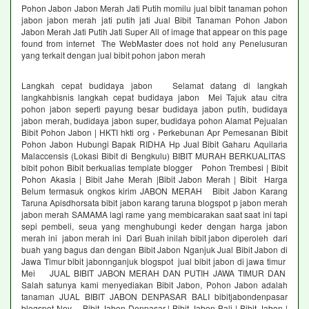
Pohon Jabon Jabon Merah Jati Putih momilu jual bibit tanaman pohon
jabon jabon merah jati putih jati Jual Bibit Tanaman Pohon Jabon
Jabon Merah Jati Putih Jati Super All of image that appear on this page
found from internet The WebMaster does not hold any Penelusuran
yang terkait dengan jual bibit pohon jabon merah
Langkah cepat budidaya jabon Selamat datang di langkah
langkahbisnis langkah cepat budidaya jabon Mei Tajuk atau citra
pohon jabon seperti payung besar budidaya jabon putih, budidaya
jabon merah, budidaya jabon super, budidaya pohon Alamat Pejualan
Bibit Pohon Jabon | HKTI hkti org › Perkebunan Apr Pemesanan Bibit
Pohon Jabon Hubungi Bapak RIDHA Hp Jual Bibit Gaharu Aquilaria
Malaccensis (Lokasi Bibit di Bengkulu) BIBIT MURAH BERKUALITAS
bibit pohon Bibit berkualias template blogger Pohon Trembesi | Bibit
Pohon Akasia | Bibit Jahe Merah |Bibit Jabon Merah | Bibit Harga
Belum termasuk ongkos kirim JABON MERAH Bibit Jabon Karang
Taruna Apisdhorsata bibit jabon karang taruna blogspot p jabon merah
jabon merah SAMAMA lagi rame yang membicarakan saat saat ini tapi
sepi pembeli, seua yang menghubungi keder dengan harga jabon
merah ini jabon merah ini Dari Buah inilah bibit jabon diperoleh dari
buah yang bagus dan dengan Bibit Jabon Nganjuk Jual Bibit Jabon di
Jawa Timur bibit jabonnganjuk blogspot jual bibit jabon di jawa timur
Mei JUAL BIBIT JABON MERAH DAN PUTIH JAWA TIMUR DAN
Salah satunya kami menyediakan Bibit Jabon, Pohon Jabon adalah
tanaman JUAL BIBIT JABON DENPASAR BALI bibitjabondenpasar
blogspot Nov Bibit Jabon Denpasar | Bibit Jabon Bali | Bibit Jabon |