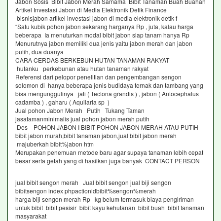
Jabon Sosis Bibit Jabon Merah Samama Bibit Tanaman Buah Buahan
Artikel Investasi Jabon di Media Elektronik Detik Finance
bisnisjabon artikel investasi jabon di media elektronik detik f
“Satu kubik pohon jabon sekarang harganya Rp , juta, kalau harga
beberapa Ia menuturkan modal bibit jabon siap tanam hanya Rp
Menurutnya jabon memiliki dua jenis yaitu jabon merah dan jabon
putih, dua duanya
CARA CERDAS BERKEBUN HUTAN TANAMAN RAKYAT
hutanku perkebunan atau hutan tanaman rakyat
Referensi dari pelopor penelitian dan pengembangan sengon
solomon di hanya beberapa jenis budidaya ternak dan tambang yang
bisa mengunggulinya jati ( Tectona grandis ) , jabon ( Antocephalus
cadamba ) , gaharu ( Aquilaria sp )
Jual pohon Jabon Merah Putih Tukang Taman
jasatamanminimalis jual pohon jabon merah putih
Des POHON JABON I BIBIT POHON JABON MERAH ATAU PUTIH
bibit jabon murah,bibit tanaman jabon,jual bibit jabon merah
majuberkah bibit%jabon htm
Merupakan penemuan metode baru agar supaya tanaman lebih cepat
besar serta getah yang di hasilkan juga banyak CONTACT PERSON
jual bibit sengon merah Jual bibit sengon jual biji sengon
bibitsengon index phpactionidbibit%sengon%merah
harga biji sengon merah Rp kg belum termasuk biaya pengiriman
untuk bibit bibit pesisir bibit kayu kehutanan bibit buah bibit tanaman
masyarakat