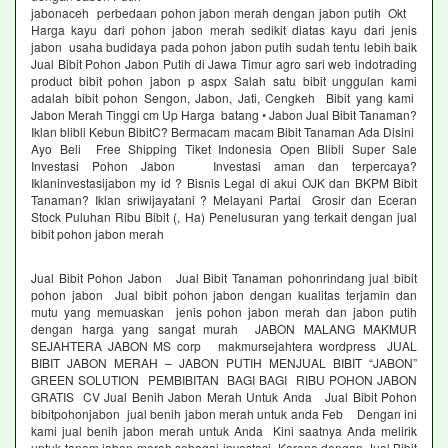
jabonaceh perbedaan pohon jabon merah dengan jabon putih Okt
Harga kayu dari pohon jabon merah sedikit diatas kayu dari jenis
jabon usaha budidaya pada pohon jabon putih sudah tentu lebih baik
Jual Bibit Pohon Jabon Putih di Jawa Timur agro sari web indotrading
product bibit pohon jabon p aspx Salah satu bibit unggulan kami
adalah bibit pohon Sengon, Jabon, Jati, Cengkeh Bibit yang kami
Jabon Merah Tinggi cm Up Harga batang • Jabon Jual Bibit Tanaman?
Iklan blibli Kebun BibitC? Bermacam macam Bibit Tanaman Ada Disini
Ayo Beli Free Shipping Tiket Indonesia Open Blibli Super Sale
Investasi Pohon Jabon Investasi aman dan terpercaya?
Iklaninvestasijabon my id ? Bisnis Legal di akui OJK dan BKPM Bibit
Tanaman? Iklan sriwijayatani ? Melayani Partai Grosir dan Eceran
Stock Puluhan Ribu Bibit (, Ha) Penelusuran yang terkait dengan jual
bibit pohon jabon merah
Jual Bibit Pohon Jabon Jual Bibit Tanaman pohonrindang jual bibit
pohon jabon Jual bibit pohon jabon dengan kualitas terjamin dan
mutu yang memuaskan jenis pohon jabon merah dan jabon putih
dengan harga yang sangat murah JABON MALANG MAKMUR
SEJAHTERA JABON MS corp makmursejahtera wordpress JUAL
BIBIT JABON MERAH – JABON PUTIH MENJUAL BIBIT “JABON”
GREEN SOLUTION PEMBIBITAN BAGI BAGI RIBU POHON JABON
GRATIS CV Jual Benih Jabon Merah Untuk Anda Jual Bibit Pohon
bibitpohonjabon jual benih jabon merah untuk anda Feb Dengan ini
kami jual benih jabon merah untuk Anda Kini saatnya Anda melirik
untuk tanam jabon merah sebagai investasi Karena dengan Jual Bibit