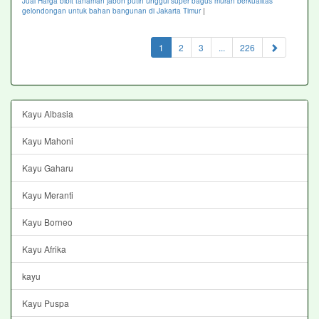
Jual Harga bibit tanaman jabon putih unggul super bagus murah berkualitas
gelondongan untuk bahan bangunan di Jakarta Timur
|
(current)
1
2
3
...
226
Kayu Albasia
Kayu Mahoni
Kayu Gaharu
Kayu Meranti
Kayu Borneo
Kayu Afrika
kayu
Kayu Puspa