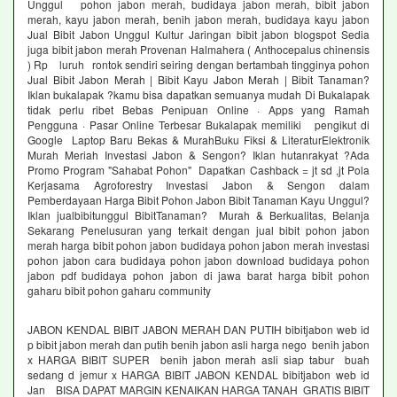
Unggul pohon jabon merah, budidaya jabon merah, bibit jabon
merah, kayu jabon merah, benih jabon merah, budidaya kayu jabon
Jual Bibit Jabon Unggul Kultur Jaringan bibit jabon blogspot Sedia
juga bibit jabon merah Provenan Halmahera ( Anthocepalus chinensis
) Rp luruh rontok sendiri seiring dengan bertambah tingginya pohon
Jual Bibit Jabon Merah | Bibit Kayu Jabon Merah | Bibit Tanaman?
Iklan bukalapak ?kamu bisa dapatkan semuanya mudah Di Bukalapak
tidak perlu ribet Bebas Penipuan Online · Apps yang Ramah
Pengguna · Pasar Online Terbesar Bukalapak memiliki pengikut di
Google Laptop Baru Bekas & MurahBuku Fiksi & LiteraturElektronik
Murah Meriah Investasi Jabon & Sengon? Iklan hutanrakyat ?Ada
Promo Program "Sahabat Pohon" Dapatkan Cashback = jt sd ,jt Pola
Kerjasama Agroforestry Investasi Jabon & Sengon dalam
Pemberdayaan Harga Bibit Pohon Jabon Bibit Tanaman Kayu Unggul?
Iklan jualbibitunggul BibitTanaman? Murah & Berkualitas, Belanja
Sekarang Penelusuran yang terkait dengan jual bibit pohon jabon
merah harga bibit pohon jabon budidaya pohon jabon merah investasi
pohon jabon cara budidaya pohon jabon download budidaya pohon
jabon pdf budidaya pohon jabon di jawa barat harga bibit pohon
gaharu bibit pohon gaharu community
JABON KENDAL BIBIT JABON MERAH DAN PUTIH bibitjabon web id
p bibit jabon merah dan putih benih jabon asli harga nego benih jabon
x HARGA BIBIT SUPER benih jabon merah asli siap tabur buah
sedang d jemur x HARGA BIBIT JABON KENDAL bibitjabon web id
Jan BISA DAPAT MARGIN KENAIKAN HARGA TANAH GRATIS BIBIT