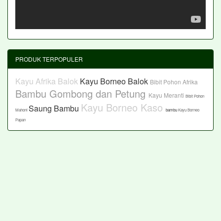
PRODUK TERPOPULER
Kayu Afrika Balok
Kayu Borneo Balok
Bibit Pohon Afrika
Bambu Gombong dan Petung
Kayu Meranti
Bibit Pohon
Kayu Borneo Kaso
Saung Bambu
Mahoni
bambu
Kayu Borneo
Papan