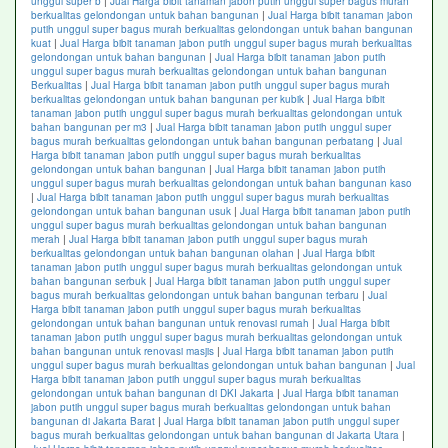
unggul super b
|
Jual Harga bibit tanaman jabon putih unggul super bagus murah
berkualitas gelondongan untuk bahan bangunan
|
Jual Harga bibit tanaman jabon
putih unggul super bagus murah berkualitas gelondongan untuk bahan bangunan
kuat
|
Jual Harga bibit tanaman jabon putih unggul super bagus murah berkualitas
gelondongan untuk bahan bangunan
|
Jual Harga bibit tanaman jabon putih
unggul super bagus murah berkualitas gelondongan untuk bahan bangunan
Berkualitas
|
Jual Harga bibit tanaman jabon putih unggul super bagus murah
berkualitas gelondongan untuk bahan bangunan per kubik
|
Jual Harga bibit
tanaman jabon putih unggul super bagus murah berkualitas gelondongan untuk
bahan bangunan per m3
|
Jual Harga bibit tanaman jabon putih unggul super
bagus murah berkualitas gelondongan untuk bahan bangunan perbatang
|
Jual
Harga bibit tanaman jabon putih unggul super bagus murah berkualitas
gelondongan untuk bahan bangunan
|
Jual Harga bibit tanaman jabon putih
unggul super bagus murah berkualitas gelondongan untuk bahan bangunan kaso
|
Jual Harga bibit tanaman jabon putih unggul super bagus murah berkualitas
gelondongan untuk bahan bangunan usuk
|
Jual Harga bibit tanaman jabon putih
unggul super bagus murah berkualitas gelondongan untuk bahan bangunan
merah
|
Jual Harga bibit tanaman jabon putih unggul super bagus murah
berkualitas gelondongan untuk bahan bangunan olahan
|
Jual Harga bibit
tanaman jabon putih unggul super bagus murah berkualitas gelondongan untuk
bahan bangunan serbuk
|
Jual Harga bibit tanaman jabon putih unggul super
bagus murah berkualitas gelondongan untuk bahan bangunan terbaru
|
Jual
Harga bibit tanaman jabon putih unggul super bagus murah berkualitas
gelondongan untuk bahan bangunan untuk renovasi rumah
|
Jual Harga bibit
tanaman jabon putih unggul super bagus murah berkualitas gelondongan untuk
bahan bangunan untuk renovasi masjis
|
Jual Harga bibit tanaman jabon putih
unggul super bagus murah berkualitas gelondongan untuk bahan bangunan
|
Jual
Harga bibit tanaman jabon putih unggul super bagus murah berkualitas
gelondongan untuk bahan bangunan di DKI Jakarta
|
Jual Harga bibit tanaman
jabon putih unggul super bagus murah berkualitas gelondongan untuk bahan
bangunan di Jakarta Barat
|
Jual Harga bibit tanaman jabon putih unggul super
bagus murah berkualitas gelondongan untuk bahan bangunan di Jakarta Utara
|