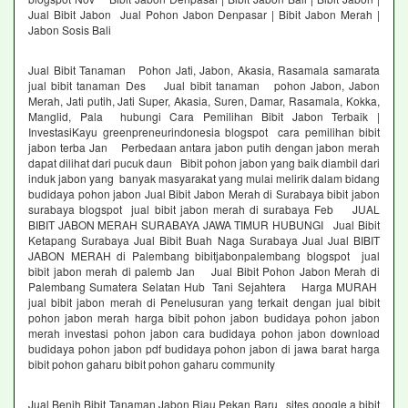
Jual Bibit Jabon Jual Pohon Jabon Denpasar | Bibit Jabon Merah |
Jabon Sosis Bali
Jual Bibit Tanaman Pohon Jati, Jabon, Akasia, Rasamala samarata
jual bibit tanaman Des Jual bibit tanaman pohon Jabon, Jabon
Merah, Jati putih, Jati Super, Akasia, Suren, Damar, Rasamala, Kokka,
Manglid, Pala hubungi Cara Pemilihan Bibit Jabon Terbaik |
InvestasiKayu greenpreneurindonesia blogspot cara pemilihan bibit
jabon terba Jan Perbedaan antara jabon putih dengan jabon merah
dapat dilihat dari pucuk daun Bibit pohon jabon yang baik diambil dari
induk jabon yang banyak masyarakat yang mulai melirik dalam bidang
budidaya pohon jabon Jual Bibit Jabon Merah di Surabaya bibit jabon
surabaya blogspot jual bibit jabon merah di surabaya Feb JUAL
BIBIT JABON MERAH SURABAYA JAWA TIMUR HUBUNGI Jual Bibit
Ketapang Surabaya Jual Bibit Buah Naga Surabaya Jual Jual BIBIT
JABON MERAH di Palembang bibitjabonpalembang blogspot jual
bibit jabon merah di palemb Jan Jual Bibit Pohon Jabon Merah di
Palembang Sumatera Selatan Hub Tani Sejahtera Harga MURAH
jual bibit jabon merah di Penelusuran yang terkait dengan jual bibit
pohon jabon merah harga bibit pohon jabon budidaya pohon jabon
merah investasi pohon jabon cara budidaya pohon jabon download
budidaya pohon jabon pdf budidaya pohon jabon di jawa barat harga
bibit pohon gaharu bibit pohon gaharu community
Jual Benih Bibit Tanaman Jabon Riau Pekan Baru sites google a bibit