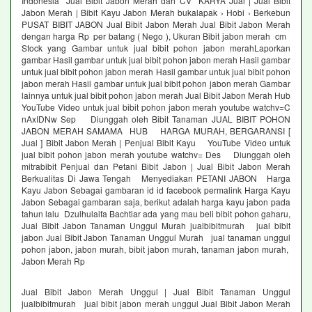
Indonesia Jual Bibit Jabon Merah dari CV KARYA Jual | Jual Bibit
Jabon Merah | Bibit Kayu Jabon Merah bukalapak › Hobi › Berkebun
PUSAT BIBIT JABON Jual Bibit Jabon Merah Jual Bibit Jabon Merah
dengan harga Rp per batang ( Nego ), Ukuran Bibit jabon merah cm
Stock yang Gambar untuk jual bibit pohon jabon merahLaporkan
gambar Hasil gambar untuk jual bibit pohon jabon merah Hasil gambar
untuk jual bibit pohon jabon merah Hasil gambar untuk jual bibit pohon
jabon merah Hasil gambar untuk jual bibit pohon jabon merah Gambar
lainnya untuk jual bibit pohon jabon merah Jual Bibit Jabon Merah Hub
YouTube Video untuk jual bibit pohon jabon merah youtube watchv=C
nAxIDNw Sep Diunggah oleh Bibit Tanaman JUAL BIBIT POHON
JABON MERAH SAMAMA HUB HARGA MURAH, BERGARANSI [
Jual ] Bibit Jabon Merah | Penjual Bibit Kayu YouTube Video untuk
jual bibit pohon jabon merah youtube watchv= Des Diunggah oleh
mitrabibit Penjual dan Petani Bibit Jabon | Jual Bibit Jabon Merah
Berkualitas Di Jawa Tengah Menyediakan PETANI JABON Harga
Kayu Jabon Sebagai gambaran id id facebook permalink Harga Kayu
Jabon Sebagai gambaran saja, berikut adalah harga kayu jabon pada
tahun lalu Dzulhulaifa Bachtiar ada yang mau beli bibit pohon gaharu,
Jual Bibit Jabon Tanaman Unggul Murah jualbibitmurah jual bibit
jabon Jual Bibit Jabon Tanaman Unggul Murah jual tanaman unggul
pohon jabon, jabon murah, bibit jabon murah, tanaman jabon murah,
Jabon Merah Rp
Jual Bibit Jabon Merah Unggul | Jual Bibit Tanaman Unggul
jualbibitmurah jual bibit jabon merah unggul Jual Bibit Jabon Merah