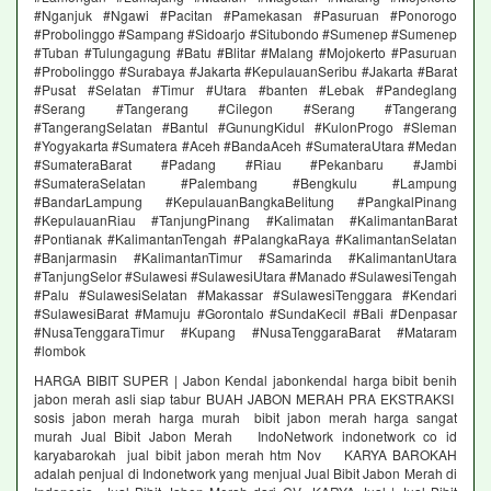
#Nganjuk #Ngawi #Pacitan #Pamekasan #Pasuruan #Ponorogo
#Probolinggo #Sampang #Sidoarjo #Situbondo #Sumenep #Sumenep
#Tuban #Tulungagung #Batu #Blitar #Malang #Mojokerto #Pasuruan
#Probolinggo #Surabaya #Jakarta #KepulauanSeribu #Jakarta #Barat
#Pusat #Selatan #Timur #Utara #banten #Lebak #Pandeglang
#Serang #Tangerang #Cilegon #Serang #Tangerang
#TangerangSelatan #Bantul #GunungKidul #KulonProgo #Sleman
#Yogyakarta #Sumatera #Aceh #BandaAceh #SumateraUtara #Medan
#SumateraBarat #Padang #Riau #Pekanbaru #Jambi
#SumateraSelatan #Palembang #Bengkulu #Lampung
#BandarLampung #KepulauanBangkaBelitung #PangkalPinang
#KepulauanRiau #TanjungPinang #Kalimatan #KalimantanBarat
#Pontianak #KalimantanTengah #PalangkaRaya #KalimantanSelatan
#Banjarmasin #KalimantanTimur #Samarinda #KalimantanUtara
#TanjungSelor #Sulawesi #SulawesiUtara #Manado #SulawesiTengah
#Palu #SulawesiSelatan #Makassar #SulawesiTenggara #Kendari
#SulawesiBarat #Mamuju #Gorontalo #SundaKecil #Bali #Denpasar
#NusaTenggaraTimur #Kupang #NusaTenggaraBarat #Mataram
#lombok
HARGA BIBIT SUPER | Jabon Kendal jabonkendal harga bibit benih
jabon merah asli siap tabur BUAH JABON MERAH PRA EKSTRAKSI
sosis jabon merah harga murah bibit jabon merah harga sangat
murah Jual Bibit Jabon Merah IndoNetwork indonetwork co id
karyabarokah jual bibit jabon merah htm Nov KARYA BAROKAH
adalah penjual di Indonetwork yang menjual Jual Bibit Jabon Merah di