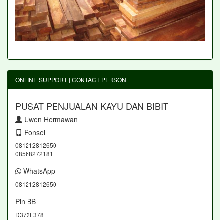
ONLINE SUPPORT | CONTACT PERSON
PUSAT PENJUALAN KAYU DAN BIBIT
Uwen Hermawan
Ponsel
081212812650
08568272181
WhatsApp
081212812650
Pin BB
D372F378