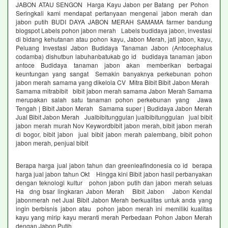
JABON ATAU SENGON Harga Kayu Jabon per Batang per Pohon
Seringkali kami mendapat pertanyaan mengenai jabon merah dan
jabon putih BUDI DAYA JABON MERAH SAMAMA farmer bandung
blogspot Labels pohon jabon merah Labels budidaya jabon, investasi
di bidang kehutanan atau pohon kayu, Jabon Merah, jati jabon, kayu,
Peluang Investasi Jabon Budidaya Tanaman Jabon (Antocephalus
codamba) dishutbun labuhanbatukab go id budidaya tanaman jabon
antoce Budidaya tanaman jabon akan memberikan berbagai
keuntungan yang sangat Semakin banyaknya perkebunan pohon
jabon merah samama yang dikelola CV Mitra Bibit Bibit Jabon Merah
Samama mitrabibit bibit jabon merah samama Jabon Merah Samama
merupakan salah satu tanaman pohon perkebunan yang Jawa
Tengah | Bibit Jabon Merah Samama super | Budidaya Jabon Merah
Jual Bibit Jabon Merah Jualbibitunggulan jualbibitunggulan jual bibit
jabon merah murah Nov Keywordbibit jabon merah, bibit jabon merah
di bogor, bibit jabon jual bibit jabon merah palembang, bibit pohon
jabon merah, penjual bibit
Berapa harga jual jabon tahun dan greenleafindonesia co id berapa
harga jual jabon tahun Okt Hingga kini Bibit jabon hasil perbanyakan
dengan teknologi kultur pohon jabon putih dan jabon merah seluas
Ha dng bsar lingkaran Jabon Merah Bibit Jabon Jabon Kendal
jabonmerah net Jual Bibit Jabon Merah berkualitas untuk anda yang
ingin berbisnis jabon atau pohon jabon merah ini memiliki kualitas
kayu yang mirip kayu meranti merah Perbedaan Pohon Jabon Merah
dengan Jabon Putih