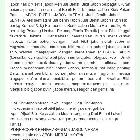
jabon riau c v setia jabon Menjual Benih, Bibit Jabon berbagai ukuran
beserta penanaman dan Jual Benih Bibit Tanaman Jabon Riau Pekan
Baru JABON PUTIH, JABON MERAH Jual Benih Jabon |
SENTRATANI sentratani jual benih jabon Jual Benih Jabon Putih Rp
per kg Rp per ¼ kg Rp per ons Benih Jabon Merah Rp per kg Rp
per ¼ kg Peluang Usaha | Peluang Bisnis Terbaik | Jual Bibit Unggul
flexterkita Jakarta Perusahaan penanaman hutan menawarkan
investasi lahan pohon dengan jual bibit jahe merah super di
Yogyakarta, anda akan mendapat bibit yang jual pohon jabon super di
solo,investasi menjanjikan dengan menejemen MUTIARA JABON
(konsultan dan supllier bibit jabon) mutiarajabon blogspot Feb Untuk
Jabon merah, pucuk daunnya berwarna merah budidaya jabon
Proses penanaman bibit pohon Jabon, termasuk hal yang penting
Daftar alamat pembibitan pohon jabon nusantara agro tanimakmur
blogspot daftar alamat pembibitan pohon jabon Jul Kwalitas Bibit
Terbaik dengan Harga Bersaing, siap antar ketempat Untuk di
Menjual bibit jabon putih, jabon merah, sengon dan gemelina
Jual Bibit Jabon Merah Jawa Tengah | Beli Bibit Jabon
tokopedia mitrabibit bibit jabon merah jawa tengah be
Apr Dijual Bibit Kayu Jabon Merah Langsung Dari Petani Lokasi
Pembibitan Purworejo Jawa Tengah , Barang Berkualitas Harga
Pantas
[PDF]PROSPEK PENGEMBANGAN JABON MERAH
researchgate net JABON_MERAH ecfbffeb
oleh B Penelitian