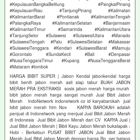
#KepulauanBangkaBelitung #PangkalPinang
#KepulauanRiau #TanjungPinang #Kalimatan
#KalimantanBarat #Pontianak #KalimantanTengah
#PalangkaRaya #KalimantanSelatan #Banjarmasin
#KalimantanTimur #Samarinda #KalimantanUtara
#TanjungSelor #Sulawesi #SulawesiUtara #Manado
#SulawesiTengah #Palu #SulawesiSelatan #Makassar
#SulawesiTenggara #Kendari #SulawesiBarat #Mamuju
#Gorontalo #SundaKecil #Bali #Denpasar
#NusaTenggaraTimur #Kupang #NusaTenggaraBarat
#Mataram #lombok
HARGA BIBIT SUPER | Jabon Kendal jabonkendal harga
bibit benih jabon merah asli siap tabur BUAH JABON
MERAH PRA EKSTRAKSI sosis jabon merah harga murah
bibit jabon merah harga sangat murah Jual Bibit Jabon
Merah IndoNetwork indonetwork co id karyabarokah jual
bibit jabon merah htm Nov KARYA BAROKAH adalah
penjual di Indonetwork yang menjual Jual Bibit Jabon Merah
di Indonesia Jual Bibit Jabon Merah dari CV KARYA Jual |
Jual Bibit Jabon Merah | Bibit Kayu Jabon Merah bukalapak ›
Hobi › Berkebun PUSAT BIBIT JABON Jual Bibit Jabon
Merah Jual Bibit Jabon Merah dengan harga Rp per batang