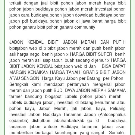
terkait dengan jual bibit pohon jabon merah harga bibit
pohon jabon budidaya pohon jabon merah investasi pohon
jabon cara budidaya pohon jabon download budidaya pohon
jabon pdf budidaya pohon jabon di jawa barat harga bibit
pohon gaharu bibit pohon gaharu community
JABON KENDAL BIBIT JABON MERAH DAN PUTIH
bibitjabon web id p bibit jabon merah dan putih benih jabon
asli harga nego benih jabon x HARGA BIBIT SUPER benih
jabon merah asli siap tabur buah sedang d jemur x HARGA
BIBIT JABON KENDAL bibitjabon web id Jan BISA DAPAT
MARGIN KENAIKAN HARGA TANAH GRATIS BIBIT JABON
ATAU SENGON Harga Kayu Jabon per Batang per Pohon
Seringkali kami mendapat pertanyaan mengenai jabon
merah dan jabon putih BUDI DAYA JABON MERAH SAMAMA
farmer bandung blogspot Labels pohon jabon merah
Labels budidaya jabon, investasi di bidang kehutanan atau
pohon kayu, Jabon Merah, jati jabon, kayu, Peluang
Investasi Jabon Budidaya Tanaman Jabon (Antocephalus
codamba) dishutbun labuhanbatukab go id budidaya
tanaman jabon antoce Budidaya tanaman jabon akan
memberikan berbagai keuntungan yang sangat Semakin