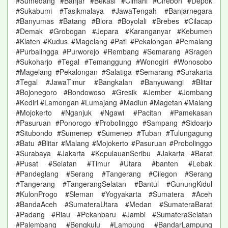
#Sumedang #Banjar #Bekasi #Cimahi #Cirebon #Depok
#Sukabumi #Tasikmalaya #JawaTengah #Banjarnegara
#Banyumas #Batang #Blora #Boyolali #Brebes #Cilacap
#Demak #Grobogan #Jepara #Karanganyar #Kebumen
#Klaten #Kudus #Magelang #Pati #Pekalongan #Pemalang
#Purbalingga #Purworejo #Rembang #Semarang #Sragen
#Sukoharjo #Tegal #Temanggung #Wonogiri #Wonosobo
#Magelang #Pekalongan #Salatiga #Semarang #Surakarta
#Tegal #JawaTimur #Bangkalan #Banyuwangi #Blitar
#Bojonegoro #Bondowoso #Gresik #Jember #Jombang
#Kediri #Lamongan #Lumajang #Madiun #Magetan #Malang
#Mojokerto #Nganjuk #Ngawi #Pacitan #Pamekasan
#Pasuruan #Ponorogo #Probolinggo #Sampang #Sidoarjo
#Situbondo #Sumenep #Sumenep #Tuban #Tulungagung
#Batu #Blitar #Malang #Mojokerto #Pasuruan #Probolinggo
#Surabaya #Jakarta #KepulauanSeribu #Jakarta #Barat
#Pusat #Selatan #Timur #Utara #banten #Lebak
#Pandeglang #Serang #Tangerang #Cilegon #Serang
#Tangerang #TangerangSelatan #Bantul #GunungKidul
#KulonProgo #Sleman #Yogyakarta #Sumatera #Aceh
#BandaAceh #SumateraUtara #Medan #SumateraBarat
#Padang #Riau #Pekanbaru #Jambi #SumateraSelatan
#Palembang #Bengkulu #Lampung #BandarLampung