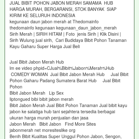
JUAL BIBIT POHON JABON MERAH SAMAMA HUB
HARGA MURAH, BERGARANSI, STOK BANYAK SIAP
KIRIM KE SELURUH INDONESIA
kegunaan daun jabon merah at Thedomainfo
thedomainfo kegunaan kegunaan_daun_jabon_merah
Sirih Merah | SIRIH HITAM | Foto jenis Sirih | Klik Disini |
Sirih Wulung jual sirih, Cari Budidaya Bibit Pohon Tanaman
Kayu Gaharu Super Harga Jual Beli
Jual Bibit Jabon Merah Hub
lm ee video phpid=CJual%Bibit%Jabon%Merah%Hub
COMEDY WOMAN Jual Bibit Jabon Merah Hub Jual Bibit
Pohon Gaharu Padang Sumatera Barat Hub Jual Bibit
Pohon
Bibit Jabon Merah Lip Sex
liptongued bibi bibit jabon merah
Bibit Jabon Merah Jual Bibit Pohon Tanaman Jual bibit kayu
jabon ke salatiga hub tani sejahtera tersedia berbagai
ukuran harga murah penjualan dan jasa
Jabon Merah Bibit Jabon Find More Sites
jabonmerah net moresiteslike org
Benih Bibit Kualitas Super Unggul Pohon Jabon, Sengon,