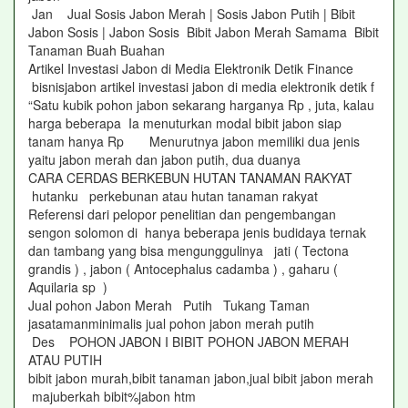
Jan Jual Sosis Jabon Merah | Sosis Jabon Putih | Bibit
Jabon Sosis | Jabon Sosis Bibit Jabon Merah Samama Bibit
Tanaman Buah Buahan
Artikel Investasi Jabon di Media Elektronik Detik Finance
bisnisjabon artikel investasi jabon di media elektronik detik f
“Satu kubik pohon jabon sekarang harganya Rp , juta, kalau
harga beberapa Ia menuturkan modal bibit jabon siap
tanam hanya Rp Menurutnya jabon memiliki dua jenis
yaitu jabon merah dan jabon putih, dua duanya
CARA CERDAS BERKEBUN HUTAN TANAMAN RAKYAT
hutanku perkebunan atau hutan tanaman rakyat
Referensi dari pelopor penelitian dan pengembangan
sengon solomon di hanya beberapa jenis budidaya ternak
dan tambang yang bisa mengunggulinya jati ( Tectona
grandis ) , jabon ( Antocephalus cadamba ) , gaharu (
Aquilaria sp )
Jual pohon Jabon Merah Putih Tukang Taman
jasatamanminimalis jual pohon jabon merah putih
Des POHON JABON I BIBIT POHON JABON MERAH
ATAU PUTIH
bibit jabon murah,bibit tanaman jabon,jual bibit jabon merah
majuberkah bibit%jabon htm