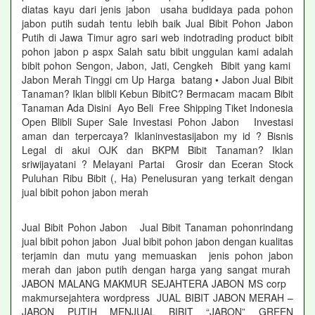
diatas kayu dari jenis jabon usaha budidaya pada pohon
jabon putih sudah tentu lebih baik Jual Bibit Pohon Jabon
Putih di Jawa Timur agro sari web indotrading product bibit
pohon jabon p aspx Salah satu bibit unggulan kami adalah
bibit pohon Sengon, Jabon, Jati, Cengkeh Bibit yang kami
Jabon Merah Tinggi cm Up Harga batang • Jabon Jual Bibit
Tanaman? Iklan blibli Kebun BibitC? Bermacam macam Bibit
Tanaman Ada Disini Ayo Beli Free Shipping Tiket Indonesia
Open Blibli Super Sale Investasi Pohon Jabon Investasi
aman dan terpercaya? Iklaninvestasijabon my id ? Bisnis
Legal di akui OJK dan BKPM Bibit Tanaman? Iklan
sriwijayatani ? Melayani Partai Grosir dan Eceran Stock
Puluhan Ribu Bibit (, Ha) Penelusuran yang terkait dengan
jual bibit pohon jabon merah
Jual Bibit Pohon Jabon Jual Bibit Tanaman pohonrindang
jual bibit pohon jabon Jual bibit pohon jabon dengan kualitas
terjamin dan mutu yang memuaskan jenis pohon jabon
merah dan jabon putih dengan harga yang sangat murah
JABON MALANG MAKMUR SEJAHTERA JABON MS corp
makmursejahtera wordpress JUAL BIBIT JABON MERAH –
JABON PUTIH MENJUAL BIBIT “JABON” GREEN