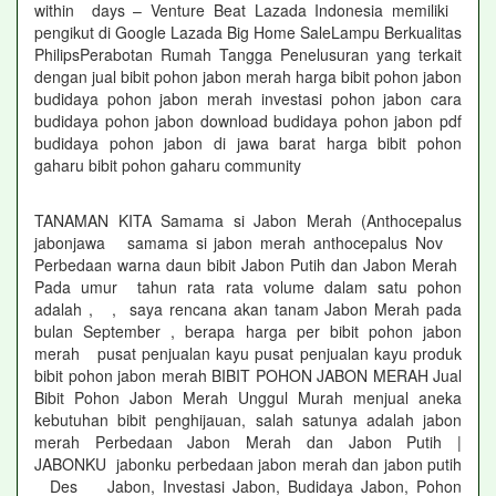
within days – Venture Beat Lazada Indonesia memiliki
pengikut di Google Lazada Big Home SaleLampu Berkualitas
PhilipsPerabotan Rumah Tangga Penelusuran yang terkait
dengan jual bibit pohon jabon merah harga bibit pohon jabon
budidaya pohon jabon merah investasi pohon jabon cara
budidaya pohon jabon download budidaya pohon jabon pdf
budidaya pohon jabon di jawa barat harga bibit pohon
gaharu bibit pohon gaharu community
TANAMAN KITA Samama si Jabon Merah (Anthocepalus
jabonjawa samama si jabon merah anthocepalus Nov
Perbedaan warna daun bibit Jabon Putih dan Jabon Merah
Pada umur tahun rata rata volume dalam satu pohon
adalah , , saya rencana akan tanam Jabon Merah pada
bulan September , berapa harga per bibit pohon jabon
merah pusat penjualan kayu pusat penjualan kayu produk
bibit pohon jabon merah BIBIT POHON JABON MERAH Jual
Bibit Pohon Jabon Merah Unggul Murah menjual aneka
kebutuhan bibit penghijauan, salah satunya adalah jabon
merah Perbedaan Jabon Merah dan Jabon Putih |
JABONKU jabonku perbedaan jabon merah dan jabon putih
Des Jabon, Investasi Jabon, Budidaya Jabon, Pohon