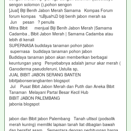
sengon solomon (),pohon sengon
[Jual] Biji Benih Jabon Merah Samama Kompas Forum
forum kompas %Bjual%D biji benih jabon merah sa
Jun pesan ? penulis
Mitra Bibit menjual Biji Benih Jabon Merah |Samama
Cadamba , Bibit Jabon Merah | Samama Cadamba atau
lebih di kenali
SUPERNASA budidaya tanaman pohon jabon
supernasa budidaya tanaman pohon jabon
Budidaya tanaman jabon akan memberikan berbagai
keuntungan yang Penyebabnya adalah jamur akar merah (
Ganoderma pseudoferuni, Ustulia sp,
JUAL BIBIT JABON SERANG BANTEN
bibitjabonserangbanten blogspot
Jul Pusat Bibit Jabon Merah dan Putih dan Aneka Bibit
Tanaman Melayani Partai Besar Kecil Hub
BIBIT JABON PALEMBANG
jabonia blogspot
jabon dan Bibit jabon Palembang Tanah ultisol (podsolik
merah kuning) memiliki lapisan tanah liat dibagian bawah
dan bersifat asam Sementara dengan perhitungan harga