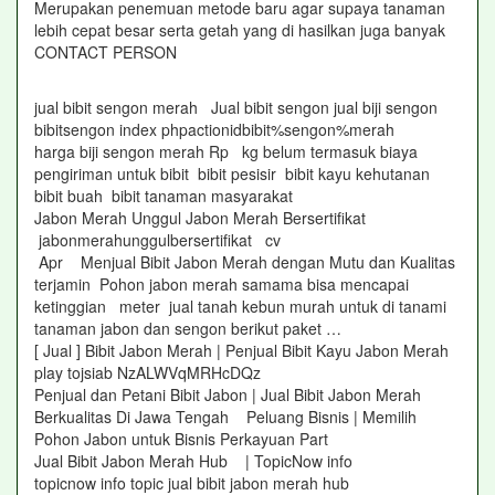
Merupakan penemuan metode baru agar supaya tanaman
lebih cepat besar serta getah yang di hasilkan juga banyak
CONTACT PERSON
jual bibit sengon merah Jual bibit sengon jual biji sengon
bibitsengon index phpactionidbibit%sengon%merah
harga biji sengon merah Rp kg belum termasuk biaya
pengiriman untuk bibit bibit pesisir bibit kayu kehutanan
bibit buah bibit tanaman masyarakat
Jabon Merah Unggul Jabon Merah Bersertifikat
jabonmerahunggulbersertifikat cv
Apr Menjual Bibit Jabon Merah dengan Mutu dan Kualitas
terjamin Pohon jabon merah samama bisa mencapai
ketinggian meter jual tanah kebun murah untuk di tanami
tanaman jabon dan sengon berikut paket …
[ Jual ] Bibit Jabon Merah | Penjual Bibit Kayu Jabon Merah
play tojsiab NzALWVqMRHcDQz
Penjual dan Petani Bibit Jabon | Jual Bibit Jabon Merah
Berkualitas Di Jawa Tengah Peluang Bisnis | Memilih
Pohon Jabon untuk Bisnis Perkayuan Part
Jual Bibit Jabon Merah Hub | TopicNow info
topicnow info topic jual bibit jabon merah hub