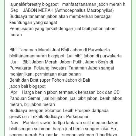
lajunalifeforestry blogspot manfaat tanaman jabon merah h
Sep JABON MERAH (Anthocephallus Macrophyllus)
Budidaya tanaman jabon akan memberikan berbagai
keuntungan yang sangat
Penelusuran yang terkait dengan jual bibit pohon jabon
merah
Bibit Tanaman Murah Jual Bibit Jabon di Purwakarta
bibittanamanmurah blogspot jual bibit jabon di purwakarta
Jun Bibit Jabon Merah, Jabon Putih, Jabon Sosis di
Purwakarta Peluang investasi Tanaman Jabon sangat
menjanjikan, permintaan akan bahan
Benih dan Bibit super Pohon Jabon di Bali
jabon bali blogspot
Apr Harga benih jabon termasuk kemasan box dan CD
Panduan Semai jual biji jabon, jual bibit jabon, benih jabon
merah, biji jabon merah
Budidaya Sengon Solomon Lebih Prospek daripada
gresik co › Teknik Budidaya › Perkebunan
Nov Pembeli rawan tertipu lantaran sulit membedakan
bibit sengon solomon harga jual benih sengon lokal Rp ,
sengon merah Rp per kg, sengon solomon (),budidaya