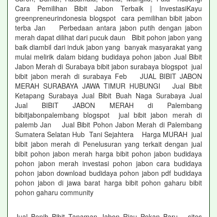
Cara Pemilihan Bibit Jabon Terbaik | InvestasiKayu
greenpreneurindonesia blogspot cara pemilihan bibit jabon
terba Jan Perbedaan antara jabon putih dengan jabon
merah dapat dilihat dari pucuk daun Bibit pohon jabon yang
baik diambil dari induk jabon yang banyak masyarakat yang
mulai melirik dalam bidang budidaya pohon jabon Jual Bibit
Jabon Merah di Surabaya bibit jabon surabaya blogspot jual
bibit jabon merah di surabaya Feb JUAL BIBIT JABON
MERAH SURABAYA JAWA TIMUR HUBUNGI Jual Bibit
Ketapang Surabaya Jual Bibit Buah Naga Surabaya Jual
Jual BIBIT JABON MERAH di Palembang
bibitjabonpalembang blogspot jual bibit jabon merah di
palemb Jan Jual Bibit Pohon Jabon Merah di Palembang
Sumatera Selatan Hub Tani Sejahtera Harga MURAH jual
bibit jabon merah di Penelusuran yang terkait dengan jual
bibit pohon jabon merah harga bibit pohon jabon budidaya
pohon jabon merah investasi pohon jabon cara budidaya
pohon jabon download budidaya pohon jabon pdf budidaya
pohon jabon di jawa barat harga bibit pohon gaharu bibit
pohon gaharu community
Jual Benih Bibit Tanaman Jabon Riau Pekan Baru sites