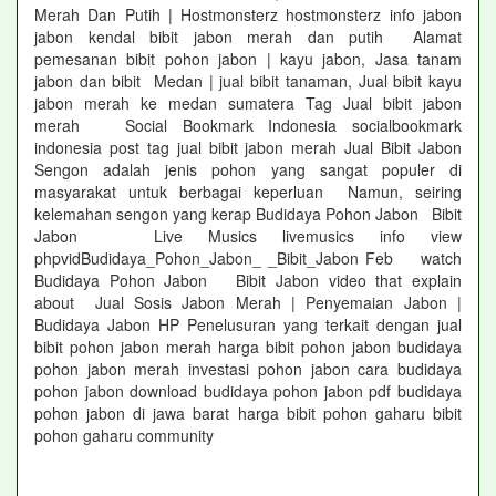
Merah Dan Putih | Hostmonsterz hostmonsterz info jabon
jabon kendal bibit jabon merah dan putih Alamat
pemesanan bibit pohon jabon | kayu jabon, Jasa tanam
jabon dan bibit Medan | jual bibit tanaman, Jual bibit kayu
jabon merah ke medan sumatera Tag Jual bibit jabon
merah Social Bookmark Indonesia socialbookmark
indonesia post tag jual bibit jabon merah Jual Bibit Jabon
Sengon adalah jenis pohon yang sangat populer di
masyarakat untuk berbagai keperluan Namun, seiring
kelemahan sengon yang kerap Budidaya Pohon Jabon Bibit
Jabon Live Musics livemusics info view
phpvidBudidaya_Pohon_Jabon_ _Bibit_Jabon Feb watch
Budidaya Pohon Jabon Bibit Jabon video that explain
about Jual Sosis Jabon Merah | Penyemaian Jabon |
Budidaya Jabon HP Penelusuran yang terkait dengan jual
bibit pohon jabon merah harga bibit pohon jabon budidaya
pohon jabon merah investasi pohon jabon cara budidaya
pohon jabon download budidaya pohon jabon pdf budidaya
pohon jabon di jawa barat harga bibit pohon gaharu bibit
pohon gaharu community