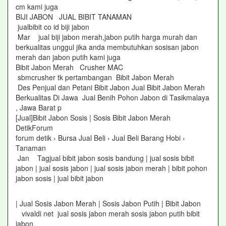
cm kami juga
BIJI JABON JUAL BIBIT TANAMAN
jualbibit co id biji jabon
Mar jual biji jabon merah,jabon putih harga murah dan
berkualitas unggul jika anda membutuhkan sosisan jabon
merah dan jabon putih kami juga
Bibit Jabon Merah Crusher MAC
sbmcrusher tk pertambangan Bibit Jabon Merah
Des Penjual dan Petani Bibit Jabon Jual Bibit Jabon Merah
Berkualitas Di Jawa Jual Benih Pohon Jabon di Tasikmalaya
, Jawa Barat p
[Jual]Bibit Jabon Sosis | Sosis Bibit Jabon Merah
DetikForum
forum detik › Bursa Jual Beli › Jual Beli Barang Hobi ›
Tanaman
Jan Tagjual bibit jabon sosis bandung | jual sosis bibit
jabon | jual sosis jabon | jual sosis jabon merah | bibit pohon
jabon sosis | jual bibit jabon
| Jual Sosis Jabon Merah | Sosis Jabon Putih | Bibit Jabon
vivaldi net jual sosis jabon merah sosis jabon putih bibit
jabon