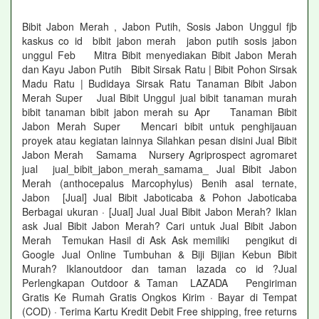
Bibit Jabon Merah , Jabon Putih, Sosis Jabon Unggul fjb
kaskus co id bibit jabon merah jabon putih sosis jabon
unggul Feb Mitra Bibit menyediakan Bibit Jabon Merah
dan Kayu Jabon Putih Bibit Sirsak Ratu | Bibit Pohon Sirsak
Madu Ratu | Budidaya Sirsak Ratu Tanaman Bibit Jabon
Merah Super Jual Bibit Unggul jual bibit tanaman murah
bibit tanaman bibit jabon merah su Apr Tanaman Bibit
Jabon Merah Super Mencari bibit untuk penghijauan
proyek atau kegiatan lainnya Silahkan pesan disini Jual Bibit
Jabon Merah Samama Nursery Agriprospect agromaret
jual jual_bibit_jabon_merah_samama_ Jual Bibit Jabon
Merah (anthocepalus Marcophylus) Benih asal ternate,
Jabon [Jual] Jual Bibit Jaboticaba & Pohon Jaboticaba
Berbagai ukuran · [Jual] Jual Jual Bibit Jabon Merah? Iklan
ask Jual Bibit Jabon Merah? Cari untuk Jual Bibit Jabon
Merah Temukan Hasil di Ask Ask memiliki pengikut di
Google Jual Online Tumbuhan & Biji Bijian Kebun Bibit
Murah? Iklanoutdoor dan taman lazada co id ?Jual
Perlengkapan Outdoor & Taman LAZADA Pengiriman
Gratis Ke Rumah Gratis Ongkos Kirim · Bayar di Tempat
(COD) · Terima Kartu Kredit Debit Free shipping, free returns