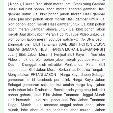
( Nego ), Ukuran Bibit jabon merah cm Stock yang Gambar
untuk jual bibit pohon jabon merahLaporkan gambar Hasil
gambar untuk jual bibit pohon jabon merah Hasil gambar
untuk jual bibit pohon jabon merah Hasil gambar untuk jual
bibit pohon jabon merah Hasil gambar untuk jual bibit pohon
jabon merah Gambar lainnya untuk jual bibit pohon jabon
merah Jual Bibit Jabon Merah Hub YouTube Video untuk jual
bibit pohon jabon merah youtube watchv=C nAxIDNw Sep
Diunggah oleh Bibit Tanaman JUAL BIBIT POHON JABON
MERAH SAMAMA HUB HARGA MURAH, BERGARANSI [
Jual ] Bibit Jabon Merah | Penjual Bibit Kayu YouTube
Video untuk jual bibit pohon jabon merah youtube watchv=
Des Diunggah oleh mitrabibit Penjual dan Petani Bibit
Jabon | Jual Bibit Jabon Merah Berkualitas Di Jawa Tengah
Menyediakan PETANI JABON Harga Kayu Jabon Sebagai
gambaran id id facebook permalink Harga Kayu Jabon
Sebagai gambaran saja, berikut adalah harga kayu jabon
pada tahun lalu Dzulhulaifa Bachtiar ada yang mau beli bibit
pohon gaharu, Jual Bibit Jabon Tanaman Unggul Murah
jualbibitmurah jual bibit jabon Jual Bibit Jabon Tanaman
Unggul Murah jual tanaman unggul pohon jabon, jabon
murah, bibit jabon murah, tanaman jabon murah, Jabon