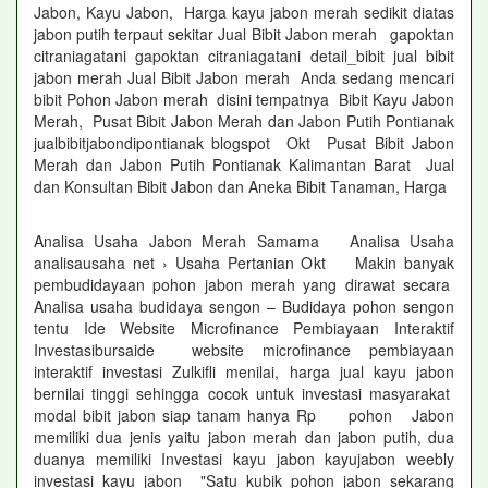
Jabon, Kayu Jabon, Harga kayu jabon merah sedikit diatas
jabon putih terpaut sekitar Jual Bibit Jabon merah gapoktan
citraniagatani gapoktan citraniagatani detail_bibit jual bibit
jabon merah Jual Bibit Jabon merah Anda sedang mencari
bibit Pohon Jabon merah disini tempatnya Bibit Kayu Jabon
Merah, Pusat Bibit Jabon Merah dan Jabon Putih Pontianak
jualbibitjabondipontianak blogspot Okt Pusat Bibit Jabon
Merah dan Jabon Putih Pontianak Kalimantan Barat Jual
dan Konsultan Bibit Jabon dan Aneka Bibit Tanaman, Harga
Analisa Usaha Jabon Merah Samama Analisa Usaha
analisausaha net › Usaha Pertanian Okt Makin banyak
pembudidayaan pohon jabon merah yang dirawat secara
Analisa usaha budidaya sengon – Budidaya pohon sengon
tentu Ide Website Microfinance Pembiayaan Interaktif
Investasibursaide website microfinance pembiayaan
interaktif investasi Zulkifli menilai, harga jual kayu jabon
bernilai tinggi sehingga cocok untuk investasi masyarakat
modal bibit jabon siap tanam hanya Rp pohon Jabon
memiliki dua jenis yaitu jabon merah dan jabon putih, dua
duanya memiliki Investasi kayu jabon kayujabon weebly
investasi kayu jabon "Satu kubik pohon jabon sekarang