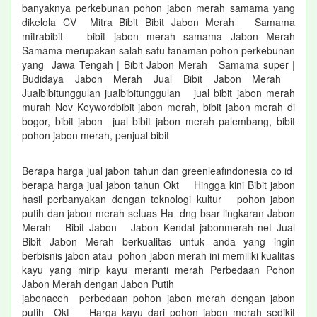
banyaknya perkebunan pohon jabon merah samama yang
dikelola CV Mitra Bibit Bibit Jabon Merah Samama
mitrabibit bibit jabon merah samama Jabon Merah
Samama merupakan salah satu tanaman pohon perkebunan
yang Jawa Tengah | Bibit Jabon Merah Samama super |
Budidaya Jabon Merah Jual Bibit Jabon Merah
Jualbibitunggulan jualbibitunggulan jual bibit jabon merah
murah Nov Keywordbibit jabon merah, bibit jabon merah di
bogor, bibit jabon jual bibit jabon merah palembang, bibit
pohon jabon merah, penjual bibit
Berapa harga jual jabon tahun dan greenleafindonesia co id
berapa harga jual jabon tahun Okt Hingga kini Bibit jabon
hasil perbanyakan dengan teknologi kultur pohon jabon
putih dan jabon merah seluas Ha dng bsar lingkaran Jabon
Merah Bibit Jabon Jabon Kendal jabonmerah net Jual
Bibit Jabon Merah berkualitas untuk anda yang ingin
berbisnis jabon atau pohon jabon merah ini memiliki kualitas
kayu yang mirip kayu meranti merah Perbedaan Pohon
Jabon Merah dengan Jabon Putih
jabonaceh perbedaan pohon jabon merah dengan jabon
putih Okt Harga kayu dari pohon jabon merah sedikit