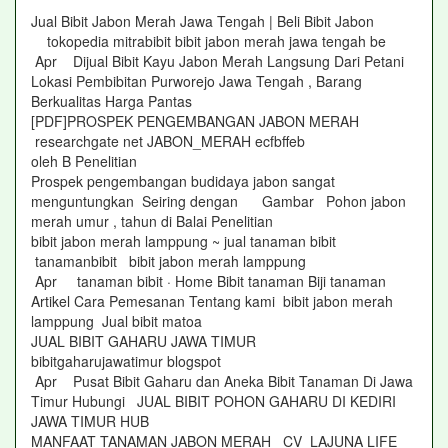
Jual Bibit Jabon Merah Jawa Tengah | Beli Bibit Jabon
tokopedia mitrabibit bibit jabon merah jawa tengah be
Apr Dijual Bibit Kayu Jabon Merah Langsung Dari Petani
Lokasi Pembibitan Purworejo Jawa Tengah , Barang
Berkualitas Harga Pantas
[PDF]PROSPEK PENGEMBANGAN JABON MERAH
researchgate net JABON_MERAH ecfbffeb
oleh B Penelitian
Prospek pengembangan budidaya jabon sangat
menguntungkan Seiring dengan Gambar Pohon jabon
merah umur , tahun di Balai Penelitian
bibit jabon merah lamppung ~ jual tanaman bibit
tanamanbibit bibit jabon merah lamppung
Apr tanaman bibit · Home Bibit tanaman Biji tanaman
Artikel Cara Pemesanan Tentang kami bibit jabon merah
lamppung Jual bibit matoa
JUAL BIBIT GAHARU JAWA TIMUR
bibitgaharujawatimur blogspot
Apr Pusat Bibit Gaharu dan Aneka Bibit Tanaman Di Jawa
Timur Hubungi JUAL BIBIT POHON GAHARU DI KEDIRI
JAWA TIMUR HUB
MANFAAT TANAMAN JABON MERAH CV LAJUNA LIFE