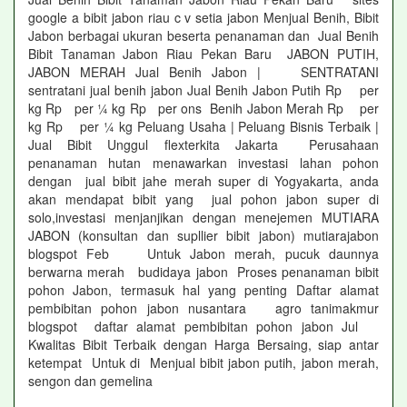
google a bibit jabon riau c v setia jabon Menjual Benih, Bibit
Jabon berbagai ukuran beserta penanaman dan Jual Benih
Bibit Tanaman Jabon Riau Pekan Baru JABON PUTIH,
JABON MERAH Jual Benih Jabon | SENTRATANI
sentratani jual benih jabon Jual Benih Jabon Putih Rp per
kg Rp per ¼ kg Rp per ons Benih Jabon Merah Rp per
kg Rp per ¼ kg Peluang Usaha | Peluang Bisnis Terbaik |
Jual Bibit Unggul flexterkita Jakarta Perusahaan
penanaman hutan menawarkan investasi lahan pohon
dengan jual bibit jahe merah super di Yogyakarta, anda
akan mendapat bibit yang jual pohon jabon super di
solo,investasi menjanjikan dengan menejemen MUTIARA
JABON (konsultan dan supllier bibit jabon) mutiarajabon
blogspot Feb Untuk Jabon merah, pucuk daunnya
berwarna merah budidaya jabon Proses penanaman bibit
pohon Jabon, termasuk hal yang penting Daftar alamat
pembibitan pohon jabon nusantara agro tanimakmur
blogspot daftar alamat pembibitan pohon jabon Jul
Kwalitas Bibit Terbaik dengan Harga Bersaing, siap antar
ketempat Untuk di Menjual bibit jabon putih, jabon merah,
sengon dan gemelina