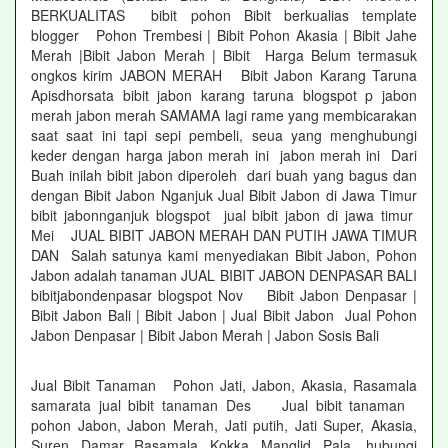
BERKUALITAS bibit pohon Bibit berkualias template
blogger Pohon Trembesi | Bibit Pohon Akasia | Bibit Jahe
Merah |Bibit Jabon Merah | Bibit Harga Belum termasuk
ongkos kirim JABON MERAH Bibit Jabon Karang Taruna
Apisdhorsata bibit jabon karang taruna blogspot p jabon
merah jabon merah SAMAMA lagi rame yang membicarakan
saat saat ini tapi sepi pembeli, seua yang menghubungi
keder dengan harga jabon merah ini jabon merah ini Dari
Buah inilah bibit jabon diperoleh dari buah yang bagus dan
dengan Bibit Jabon Nganjuk Jual Bibit Jabon di Jawa Timur
bibit jabonnganjuk blogspot jual bibit jabon di jawa timur
Mei JUAL BIBIT JABON MERAH DAN PUTIH JAWA TIMUR
DAN Salah satunya kami menyediakan Bibit Jabon, Pohon
Jabon adalah tanaman JUAL BIBIT JABON DENPASAR BALI
bibitjabondenpasar blogspot Nov Bibit Jabon Denpasar |
Bibit Jabon Bali | Bibit Jabon | Jual Bibit Jabon Jual Pohon
Jabon Denpasar | Bibit Jabon Merah | Jabon Sosis Bali
Jual Bibit Tanaman Pohon Jati, Jabon, Akasia, Rasamala
samarata jual bibit tanaman Des Jual bibit tanaman
pohon Jabon, Jabon Merah, Jati putih, Jati Super, Akasia,
Suren, Damar, Rasamala, Kokka, Manglid, Pala hubungi