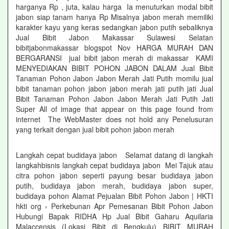
harganya Rp , juta, kalau harga Ia menuturkan modal bibit
jabon siap tanam hanya Rp Misalnya jabon merah memiliki
karakter kayu yang keras sedangkan jabon putih sebaliknya
Jual Bibit Jabon Makassar Sulawesi Selatan
bibitjabonmakassar blogspot Nov HARGA MURAH DAN
BERGARANSI jual bibit jabon merah di makassar KAMI
MENYEDIAKAN BIBIT POHON JABON DALAM Jual Bibit
Tanaman Pohon Jabon Jabon Merah Jati Putih momilu jual
bibit tanaman pohon jabon jabon merah jati putih jati Jual
Bibit Tanaman Pohon Jabon Jabon Merah Jati Putih Jati
Super All of image that appear on this page found from
internet The WebMaster does not hold any Penelusuran
yang terkait dengan jual bibit pohon jabon merah
Langkah cepat budidaya jabon Selamat datang di langkah
langkahbisnis langkah cepat budidaya jabon Mei Tajuk atau
citra pohon jabon seperti payung besar budidaya jabon
putih, budidaya jabon merah, budidaya jabon super,
budidaya pohon Alamat Pejualan Bibit Pohon Jabon | HKTI
hkti org › Perkebunan Apr Pemesanan Bibit Pohon Jabon
Hubungi Bapak RIDHA Hp Jual Bibit Gaharu Aquilaria
Malaccensis (Lokasi Bibit di Bengkulu) BIBIT MURAH