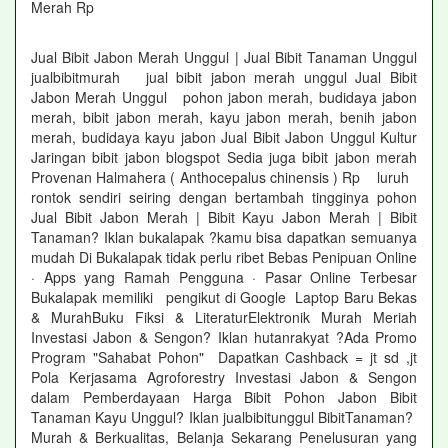
Merah Rp
Jual Bibit Jabon Merah Unggul | Jual Bibit Tanaman Unggul
jualbibitmurah jual bibit jabon merah unggul Jual Bibit
Jabon Merah Unggul pohon jabon merah, budidaya jabon
merah, bibit jabon merah, kayu jabon merah, benih jabon
merah, budidaya kayu jabon Jual Bibit Jabon Unggul Kultur
Jaringan bibit jabon blogspot Sedia juga bibit jabon merah
Provenan Halmahera ( Anthocepalus chinensis ) Rp luruh
rontok sendiri seiring dengan bertambah tingginya pohon
Jual Bibit Jabon Merah | Bibit Kayu Jabon Merah | Bibit
Tanaman? Iklan bukalapak ?kamu bisa dapatkan semuanya
mudah Di Bukalapak tidak perlu ribet Bebas Penipuan Online
· Apps yang Ramah Pengguna · Pasar Online Terbesar
Bukalapak memiliki pengikut di Google Laptop Baru Bekas
& MurahBuku Fiksi & LiteraturElektronik Murah Meriah
Investasi Jabon & Sengon? Iklan hutanrakyat ?Ada Promo
Program "Sahabat Pohon" Dapatkan Cashback = jt sd ,jt
Pola Kerjasama Agroforestry Investasi Jabon & Sengon
dalam Pemberdayaan Harga Bibit Pohon Jabon Bibit
Tanaman Kayu Unggul? Iklan jualbibitunggul BibitTanaman?
Murah & Berkualitas, Belanja Sekarang Penelusuran yang