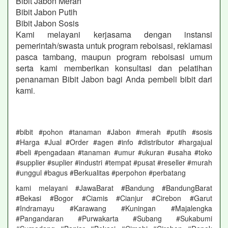
Bibit Jabon Merah
Bibit Jabon Putih
Bibit Jabon Sosis
Kami melayani kerjasama dengan instansi
pemerintah/swasta untuk program reboisasi, reklamasi
pasca tambang, maupun program reboisasi umum
serta kami memberikan konsultasi dan pelatihan
penanaman Bibit Jabon bagi Anda pembeli bibit dari
kami
.
#bibit #pohon #tanaman #Jabon #merah #putih #sosis
#Harga #Jual #Order #agen #info #distributor #hargajual
#beli #pengadaan #tanaman #umur #ukuran #usaha #toko
#supplier #suplier #industri #tempat #pusat #reseller #murah
#unggul #bagus #Berkualitas #perpohon #perbatang
kami melayani #JawaBarat #Bandung #BandungBarat
#Bekasi #Bogor #Ciamis #Cianjur #Cirebon #Garut
#Indramayu #Karawang #Kuningan #Majalengka
#Pangandaran #Purwakarta #Subang #Sukabumi