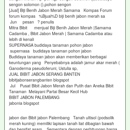
sengon solomon (),pohon sengon
[Jual] Biji Benih Jabon Merah Samama Kompas Forum
forum kompas %Bjual%D biji benih jabon merah sa
Jun pesan ? penulis
Mitra Bibit menjual Biji Benih Jabon Merah |Samama
Cadamba , Bibit Jabon Merah | Samama Cadamba atau
lebih di kenali
SUPERNASA budidaya tanaman pohon jabon
supernasa budidaya tanaman pohon jabon
Budidaya tanaman jabon akan memberikan berbagai
keuntungan yang Penyebabnya adalah jamur akar merah (
Ganoderma pseudoferuni, Ustulia sp,
JUAL BIBIT JABON SERANG BANTEN
bibitjabonserangbanten blogspot
Jul Pusat Bibit Jabon Merah dan Putih dan Aneka Bibit
Tanaman Melayani Partai Besar Kecil Hub
BIBIT JABON PALEMBANG
jabonia blogspot
jabon dan Bibit jabon Palembang Tanah ultisol (podsolik
merah kuning) memiliki lapisan tanah liat dibagian bawah
dan bersifat asam Sementara dengan perhitungan harga