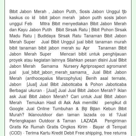
Bibit Jabon Merah , Jabon Putih, Sosis Jabon Unggul fjb
kaskus co id bibit jabon merah jabon putih sosis jabon
unggul Feb Mitra Bibit menyediakan Bibit Jabon Merah
dan Kayu Jabon Putih Bibit Sirsak Ratu | Bibit Pohon Sirsak
Madu Ratu | Budidaya Sirsak Ratu Tanaman Bibit Jabon
Merah Super Jual Bibit Unggul jual bibit tanaman murah
bibit tanaman bibit jabon merah su Apr Tanaman Bibit
Jabon Merah Super Mencari bibit untuk penghijauan
proyek atau kegiatan lainnya Silahkan pesan disini Jual Bibit
Jabon Merah Samama Nursery Agriprospect agromaret
jual jual_bibit_jabon_merah_samama_ Jual Bibit Jabon
Merah (anthocepalus Marcophylus) Benih asal ternate,
Jabon [Jual] Jual Bibit Jaboticaba & Pohon Jaboticaba
Berbagai ukuran · [Jual] Jual Jual Bibit Jabon Merah? Iklan
ask Jual Bibit Jabon Merah? Cari untuk Jual Bibit Jabon
Merah Temukan Hasil di Ask Ask memiliki pengikut di
Google Jual Online Tumbuhan & Biji Bijian Kebun Bibit
Murah? Iklanoutdoor dan taman lazada co id ?Jual
Perlengkapan Outdoor & Taman LAZADA Pengiriman
Gratis Ke Rumah Gratis Ongkos Kirim · Bayar di Tempat
(COD) · Terima Kartu Kredit Debit Free shipping, free returns