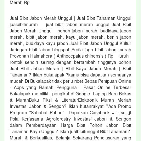
Merah Rp
Jual Bibit Jabon Merah Unggul | Jual Bibit Tanaman Unggul
jualbibitmurah jual bibit jabon merah unggul Jual Bibit
Jabon Merah Unggul pohon jabon merah, budidaya jabon
merah, bibit jabon merah, kayu jabon merah, benih jabon
merah, budidaya kayu jabon Jual Bibit Jabon Unggul Kultur
Jaringan bibit jabon blogspot Sedia juga bibit jabon merah
Provenan Halmahera ( Anthocepalus chinensis ) Rp luruh
rontok sendiri seiring dengan bertambah tingginya pohon
Jual Bibit Jabon Merah | Bibit Kayu Jabon Merah | Bibit
Tanaman? Iklan bukalapak ?kamu bisa dapatkan semuanya
mudah Di Bukalapak tidak perlu ribet Bebas Penipuan Online
· Apps yang Ramah Pengguna · Pasar Online Terbesar
Bukalapak memiliki pengikut di Google Laptop Baru Bekas
& MurahBuku Fiksi & LiteraturElektronik Murah Meriah
Investasi Jabon & Sengon? Iklan hutanrakyat ?Ada Promo
Program "Sahabat Pohon" Dapatkan Cashback = jt sd ,jt
Pola Kerjasama Agroforestry Investasi Jabon & Sengon
dalam Pemberdayaan Harga Bibit Pohon Jabon Bibit
Tanaman Kayu Unggul? Iklan jualbibitunggul BibitTanaman?
Murah & Berkualitas, Belanja Sekarang Penelusuran yang