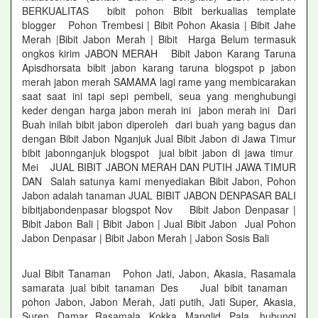
BERKUALITAS bibit pohon Bibit berkualias template
blogger Pohon Trembesi | Bibit Pohon Akasia | Bibit Jahe
Merah |Bibit Jabon Merah | Bibit Harga Belum termasuk
ongkos kirim JABON MERAH Bibit Jabon Karang Taruna
Apisdhorsata bibit jabon karang taruna blogspot p jabon
merah jabon merah SAMAMA lagi rame yang membicarakan
saat saat ini tapi sepi pembeli, seua yang menghubungi
keder dengan harga jabon merah ini jabon merah ini Dari
Buah inilah bibit jabon diperoleh dari buah yang bagus dan
dengan Bibit Jabon Nganjuk Jual Bibit Jabon di Jawa Timur
bibit jabonnganjuk blogspot jual bibit jabon di jawa timur
Mei JUAL BIBIT JABON MERAH DAN PUTIH JAWA TIMUR
DAN Salah satunya kami menyediakan Bibit Jabon, Pohon
Jabon adalah tanaman JUAL BIBIT JABON DENPASAR BALI
bibitjabondenpasar blogspot Nov Bibit Jabon Denpasar |
Bibit Jabon Bali | Bibit Jabon | Jual Bibit Jabon Jual Pohon
Jabon Denpasar | Bibit Jabon Merah | Jabon Sosis Bali
Jual Bibit Tanaman Pohon Jati, Jabon, Akasia, Rasamala
samarata jual bibit tanaman Des Jual bibit tanaman
pohon Jabon, Jabon Merah, Jati putih, Jati Super, Akasia,
Suren, Damar, Rasamala, Kokka, Manglid, Pala hubungi