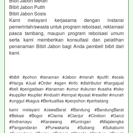
Bibit Jabon Merah
Bibit Jabon Putih
Bibit Jabon Sosis
Kami melayani kerjasama dengan instansi
pemerintah/swasta untuk program reboisasi, reklamasi
pasca tambang, maupun program reboisasi umum
serta kami memberikan konsultasi dan pelatihan
penanaman Bibit Jabon bagi Anda pembeli bibit dari
kami
.
#bibit #pohon #tanaman #Jabon #merah #putih #sosis
#Harga #Jual #Order #agen #info #distributor #hargajual
#beli #pengadaan #tanaman #umur #ukuran #usaha #toko
#supplier #suplier #industri #tempat #pusat #reseller #murah
#unggul #bagus #Berkualitas #perpohon #perbatang
kami melayani #JawaBarat #Bandung #BandungBarat
#Bekasi #Bogor #Ciamis #Cianjur #Cirebon #Garut
#Indramayu #Karawang #Kuningan #Majalengka
#Pangandaran #Purwakarta #Subang #Sukabumi