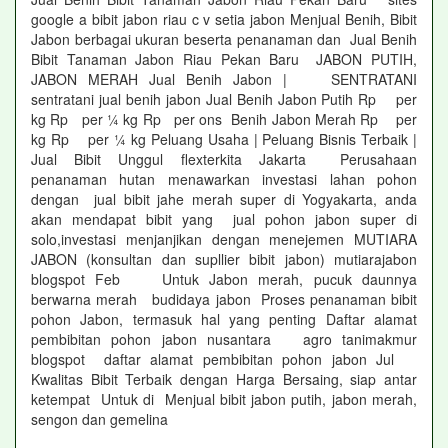
google a bibit jabon riau c v setia jabon Menjual Benih, Bibit
Jabon berbagai ukuran beserta penanaman dan Jual Benih
Bibit Tanaman Jabon Riau Pekan Baru JABON PUTIH,
JABON MERAH Jual Benih Jabon | SENTRATANI
sentratani jual benih jabon Jual Benih Jabon Putih Rp per
kg Rp per ¼ kg Rp per ons Benih Jabon Merah Rp per
kg Rp per ¼ kg Peluang Usaha | Peluang Bisnis Terbaik |
Jual Bibit Unggul flexterkita Jakarta Perusahaan
penanaman hutan menawarkan investasi lahan pohon
dengan jual bibit jahe merah super di Yogyakarta, anda
akan mendapat bibit yang jual pohon jabon super di
solo,investasi menjanjikan dengan menejemen MUTIARA
JABON (konsultan dan supllier bibit jabon) mutiarajabon
blogspot Feb Untuk Jabon merah, pucuk daunnya
berwarna merah budidaya jabon Proses penanaman bibit
pohon Jabon, termasuk hal yang penting Daftar alamat
pembibitan pohon jabon nusantara agro tanimakmur
blogspot daftar alamat pembibitan pohon jabon Jul
Kwalitas Bibit Terbaik dengan Harga Bersaing, siap antar
ketempat Untuk di Menjual bibit jabon putih, jabon merah,
sengon dan gemelina