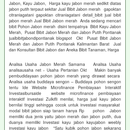
Jabon, Kayu Jabon, Harga kayu jabon merah sedikit diatas
jabon putih terpaut sekitar Jual Bibit Jabon merah gapoktan
citraniagatani gapoktan citraniagatani detail_bibit jual bibit
jabon merah Jual Bibit Jabon merah Anda sedang mencari
bibit Pohon Jabon merah disini tempatnya Bibit Kayu Jabon
Merah, Pusat Bibit Jabon Merah dan Jabon Putih Pontianak
jualbibitjabondipontianak blogspot Okt Pusat Bibit Jabon
Merah dan Jabon Putih Pontianak Kalimantan Barat Jual
dan Konsultan Bibit Jabon dan Aneka Bibit Tanaman, Harga
Analisa Usaha Jabon Merah Samama Analisa Usaha
analisausaha net › Usaha Pertanian Okt Makin banyak
pembudidayaan pohon jabon merah yang dirawat secara
Analisa usaha budidaya sengon – Budidaya pohon sengon
tentu Ide Website Microfinance Pembiayaan Interaktif
Investasibursaide website microfinance pembiayaan
interaktif investasi Zulkifli menilai, harga jual kayu jabon
bernilai tinggi sehingga cocok untuk investasi masyarakat
modal bibit jabon siap tanam hanya Rp pohon Jabon
memiliki dua jenis yaitu jabon merah dan jabon putih, dua
duanya memiliki Investasi kayu jabon kayujabon weebly
investasi kayu jabon "Satu kubik pohon jabon sekarang