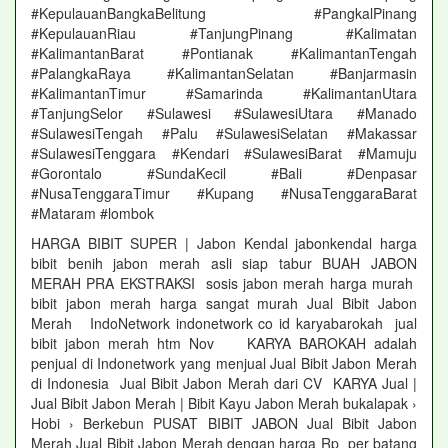
#KepulauanBangkaBelitung #PangkalPinang
#KepulauanRiau #TanjungPinang #Kalimatan
#KalimantanBarat #Pontianak #KalimantanTengah
#PalangkaRaya #KalimantanSelatan #Banjarmasin
#KalimantanTimur #Samarinda #KalimantanUtara
#TanjungSelor #Sulawesi #SulawesiUtara #Manado
#SulawesiTengah #Palu #SulawesiSelatan #Makassar
#SulawesiTenggara #Kendari #SulawesiBarat #Mamuju
#Gorontalo #SundaKecil #Bali #Denpasar
#NusaTenggaraTimur #Kupang #NusaTenggaraBarat
#Mataram #lombok
HARGA BIBIT SUPER | Jabon Kendal jabonkendal harga
bibit benih jabon merah asli siap tabur BUAH JABON
MERAH PRA EKSTRAKSI sosis jabon merah harga murah
bibit jabon merah harga sangat murah Jual Bibit Jabon
Merah IndoNetwork indonetwork co id karyabarokah jual
bibit jabon merah htm Nov KARYA BAROKAH adalah
penjual di Indonetwork yang menjual Jual Bibit Jabon Merah
di Indonesia Jual Bibit Jabon Merah dari CV KARYA Jual |
Jual Bibit Jabon Merah | Bibit Kayu Jabon Merah bukalapak ›
Hobi › Berkebun PUSAT BIBIT JABON Jual Bibit Jabon
Merah Jual Bibit Jabon Merah dengan harga Rp per batang