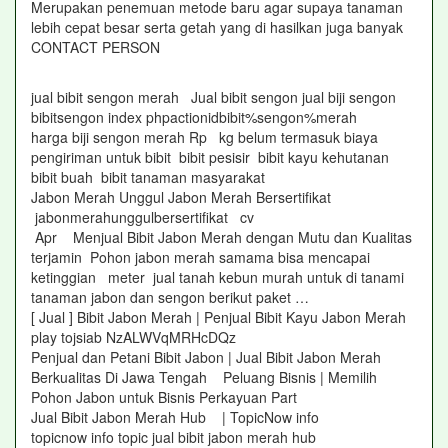
Merupakan penemuan metode baru agar supaya tanaman
lebih cepat besar serta getah yang di hasilkan juga banyak
CONTACT PERSON
jual bibit sengon merah Jual bibit sengon jual biji sengon
bibitsengon index phpactionidbibit%sengon%merah
harga biji sengon merah Rp kg belum termasuk biaya
pengiriman untuk bibit bibit pesisir bibit kayu kehutanan
bibit buah bibit tanaman masyarakat
Jabon Merah Unggul Jabon Merah Bersertifikat
jabonmerahunggulbersertifikat cv
Apr Menjual Bibit Jabon Merah dengan Mutu dan Kualitas
terjamin Pohon jabon merah samama bisa mencapai
ketinggian meter jual tanah kebun murah untuk di tanami
tanaman jabon dan sengon berikut paket …
[ Jual ] Bibit Jabon Merah | Penjual Bibit Kayu Jabon Merah
play tojsiab NzALWVqMRHcDQz
Penjual dan Petani Bibit Jabon | Jual Bibit Jabon Merah
Berkualitas Di Jawa Tengah Peluang Bisnis | Memilih
Pohon Jabon untuk Bisnis Perkayuan Part
Jual Bibit Jabon Merah Hub | TopicNow info
topicnow info topic jual bibit jabon merah hub