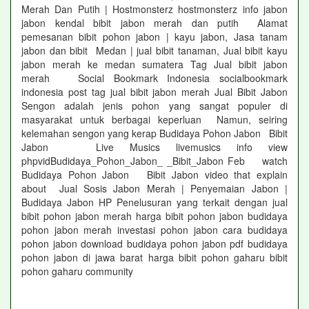
Merah Dan Putih | Hostmonsterz hostmonsterz info jabon
jabon kendal bibit jabon merah dan putih Alamat
pemesanan bibit pohon jabon | kayu jabon, Jasa tanam
jabon dan bibit Medan | jual bibit tanaman, Jual bibit kayu
jabon merah ke medan sumatera Tag Jual bibit jabon
merah Social Bookmark Indonesia socialbookmark
indonesia post tag jual bibit jabon merah Jual Bibit Jabon
Sengon adalah jenis pohon yang sangat populer di
masyarakat untuk berbagai keperluan Namun, seiring
kelemahan sengon yang kerap Budidaya Pohon Jabon Bibit
Jabon Live Musics livemusics info view
phpvidBudidaya_Pohon_Jabon_ _Bibit_Jabon Feb watch
Budidaya Pohon Jabon Bibit Jabon video that explain
about Jual Sosis Jabon Merah | Penyemaian Jabon |
Budidaya Jabon HP Penelusuran yang terkait dengan jual
bibit pohon jabon merah harga bibit pohon jabon budidaya
pohon jabon merah investasi pohon jabon cara budidaya
pohon jabon download budidaya pohon jabon pdf budidaya
pohon jabon di jawa barat harga bibit pohon gaharu bibit
pohon gaharu community