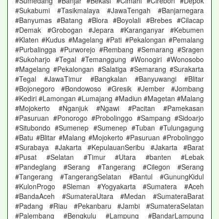
#Sumedang #Banjar #Bekasi #Cimahi #Cirebon #Depok
#Sukabumi #Tasikmalaya #JawaTengah #Banjarnegara
#Banyumas #Batang #Blora #Boyolali #Brebes #Cilacap
#Demak #Grobogan #Jepara #Karanganyar #Kebumen
#Klaten #Kudus #Magelang #Pati #Pekalongan #Pemalang
#Purbalingga #Purworejo #Rembang #Semarang #Sragen
#Sukoharjo #Tegal #Temanggung #Wonogiri #Wonosobo
#Magelang #Pekalongan #Salatiga #Semarang #Surakarta
#Tegal #JawaTimur #Bangkalan #Banyuwangi #Blitar
#Bojonegoro #Bondowoso #Gresik #Jember #Jombang
#Kediri #Lamongan #Lumajang #Madiun #Magetan #Malang
#Mojokerto #Nganjuk #Ngawi #Pacitan #Pamekasan
#Pasuruan #Ponorogo #Probolinggo #Sampang #Sidoarjo
#Situbondo #Sumenep #Sumenep #Tuban #Tulungagung
#Batu #Blitar #Malang #Mojokerto #Pasuruan #Probolinggo
#Surabaya #Jakarta #KepulauanSeribu #Jakarta #Barat
#Pusat #Selatan #Timur #Utara #banten #Lebak
#Pandeglang #Serang #Tangerang #Cilegon #Serang
#Tangerang #TangerangSelatan #Bantul #GunungKidul
#KulonProgo #Sleman #Yogyakarta #Sumatera #Aceh
#BandaAceh #SumateraUtara #Medan #SumateraBarat
#Padang #Riau #Pekanbaru #Jambi #SumateraSelatan
#Palembang #Bengkulu #Lampung #BandarLampung