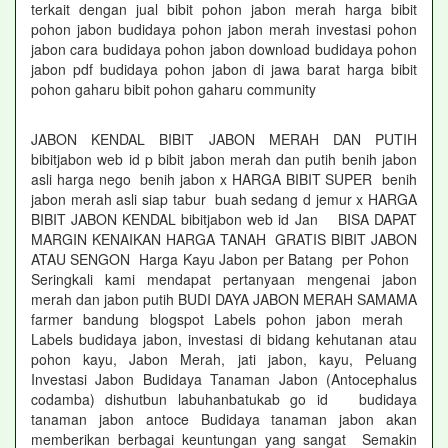
terkait dengan jual bibit pohon jabon merah harga bibit
pohon jabon budidaya pohon jabon merah investasi pohon
jabon cara budidaya pohon jabon download budidaya pohon
jabon pdf budidaya pohon jabon di jawa barat harga bibit
pohon gaharu bibit pohon gaharu community
JABON KENDAL BIBIT JABON MERAH DAN PUTIH
bibitjabon web id p bibit jabon merah dan putih benih jabon
asli harga nego benih jabon x HARGA BIBIT SUPER benih
jabon merah asli siap tabur buah sedang d jemur x HARGA
BIBIT JABON KENDAL bibitjabon web id Jan BISA DAPAT
MARGIN KENAIKAN HARGA TANAH GRATIS BIBIT JABON
ATAU SENGON Harga Kayu Jabon per Batang per Pohon
Seringkali kami mendapat pertanyaan mengenai jabon
merah dan jabon putih BUDI DAYA JABON MERAH SAMAMA
farmer bandung blogspot Labels pohon jabon merah
Labels budidaya jabon, investasi di bidang kehutanan atau
pohon kayu, Jabon Merah, jati jabon, kayu, Peluang
Investasi Jabon Budidaya Tanaman Jabon (Antocephalus
codamba) dishutbun labuhanbatukab go id budidaya
tanaman jabon antoce Budidaya tanaman jabon akan
memberikan berbagai keuntungan yang sangat Semakin