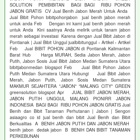
SOLUTION PEMBIBITAN BAGI BAGI RIBU POHON
JABON GRATIS CV Jual Benih Jabon Merah Untuk Anda
Jual Bibit Pohon bibitpohonjabon jual benih jabon merah
untuk anda Feb Dengan ini kami jual benih jabon merah
untuk Anda Kini saatnya Anda melirik untuk tanam jabon
merah sebagai investasi Karena dengan Jual Bibit Jabon di
Pontianak | Jual Bibit Unggul jualbibitunggul › Artikel › Artikel
Feb Jual BIBIT POHON JABON di Pontianak Kalimantan
Barat Hub Harga MURAH, Sedia Jabon Merah, Jabon
Putih, Jabon Sosis Jual Bibit Jabon Medan Sumatera Utara
bibitjabonmedan blogspot Feb Jual Bibit Pohon Jabon
Putih Medan Sumatera Utara Hubungi Jual Bibit Jabon
Merah, Jabon Putih, Jabon Sosis Medan Sumatera
MAKMUR SEJAHTERA "JABON" "MALANG CITY" GREEN
greensolution blogspot Apr JUAL BIBIT JABON MERAH,
JABON PUTIH UNGGUL MALANG PIONIRR JABON
INDONESIA BAGI BAGI RIBU POHON JABON GRATIS Jual
Benih dan Bibit Tanaman Perhutanan | Jabon | Sengon
asiaagro co id jual benih dan bibit Jual Benih dan Bibit
Berkualitas A BENIH JABON PUTIH DAN JABON MERAH
benih jabon dedak jabon B BENIH DAN BIBIT TANAMAN
PERKEBUNAN