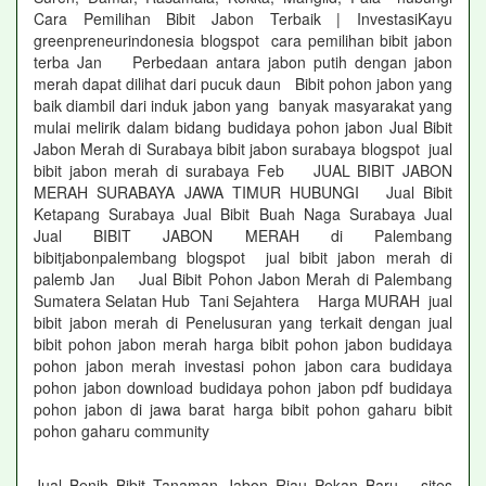
Cara Pemilihan Bibit Jabon Terbaik | InvestasiKayu
greenpreneurindonesia blogspot cara pemilihan bibit jabon
terba Jan Perbedaan antara jabon putih dengan jabon
merah dapat dilihat dari pucuk daun Bibit pohon jabon yang
baik diambil dari induk jabon yang banyak masyarakat yang
mulai melirik dalam bidang budidaya pohon jabon Jual Bibit
Jabon Merah di Surabaya bibit jabon surabaya blogspot jual
bibit jabon merah di surabaya Feb JUAL BIBIT JABON
MERAH SURABAYA JAWA TIMUR HUBUNGI Jual Bibit
Ketapang Surabaya Jual Bibit Buah Naga Surabaya Jual
Jual BIBIT JABON MERAH di Palembang
bibitjabonpalembang blogspot jual bibit jabon merah di
palemb Jan Jual Bibit Pohon Jabon Merah di Palembang
Sumatera Selatan Hub Tani Sejahtera Harga MURAH jual
bibit jabon merah di Penelusuran yang terkait dengan jual
bibit pohon jabon merah harga bibit pohon jabon budidaya
pohon jabon merah investasi pohon jabon cara budidaya
pohon jabon download budidaya pohon jabon pdf budidaya
pohon jabon di jawa barat harga bibit pohon gaharu bibit
pohon gaharu community
Jual Benih Bibit Tanaman Jabon Riau Pekan Baru sites