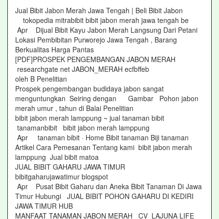
Jual Bibit Jabon Merah Jawa Tengah | Beli Bibit Jabon
tokopedia mitrabibit bibit jabon merah jawa tengah be
Apr Dijual Bibit Kayu Jabon Merah Langsung Dari Petani
Lokasi Pembibitan Purworejo Jawa Tengah , Barang
Berkualitas Harga Pantas
[PDF]PROSPEK PENGEMBANGAN JABON MERAH
researchgate net JABON_MERAH ecfbffeb
oleh B Penelitian
Prospek pengembangan budidaya jabon sangat
menguntungkan Seiring dengan Gambar Pohon jabon
merah umur , tahun di Balai Penelitian
bibit jabon merah lamppung ~ jual tanaman bibit
tanamanbibit bibit jabon merah lamppung
Apr tanaman bibit · Home Bibit tanaman Biji tanaman
Artikel Cara Pemesanan Tentang kami bibit jabon merah
lamppung Jual bibit matoa
JUAL BIBIT GAHARU JAWA TIMUR
bibitgaharujawatimur blogspot
Apr Pusat Bibit Gaharu dan Aneka Bibit Tanaman Di Jawa
Timur Hubungi JUAL BIBIT POHON GAHARU DI KEDIRI
JAWA TIMUR HUB
MANFAAT TANAMAN JABON MERAH CV LAJUNA LIFE