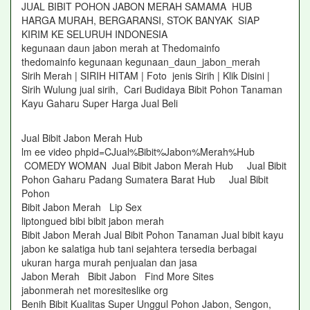
JUAL BIBIT POHON JABON MERAH SAMAMA HUB
HARGA MURAH, BERGARANSI, STOK BANYAK SIAP
KIRIM KE SELURUH INDONESIA
kegunaan daun jabon merah at Thedomainfo
thedomainfo kegunaan kegunaan_daun_jabon_merah
Sirih Merah | SIRIH HITAM | Foto jenis Sirih | Klik Disini |
Sirih Wulung jual sirih, Cari Budidaya Bibit Pohon Tanaman
Kayu Gaharu Super Harga Jual Beli
Jual Bibit Jabon Merah Hub
lm ee video phpid=CJual%Bibit%Jabon%Merah%Hub
COMEDY WOMAN Jual Bibit Jabon Merah Hub Jual Bibit
Pohon Gaharu Padang Sumatera Barat Hub Jual Bibit
Pohon
Bibit Jabon Merah Lip Sex
liptongued bibi bibit jabon merah
Bibit Jabon Merah Jual Bibit Pohon Tanaman Jual bibit kayu
jabon ke salatiga hub tani sejahtera tersedia berbagai
ukuran harga murah penjualan dan jasa
Jabon Merah Bibit Jabon Find More Sites
jabonmerah net moresiteslike org
Benih Bibit Kualitas Super Unggul Pohon Jabon, Sengon,