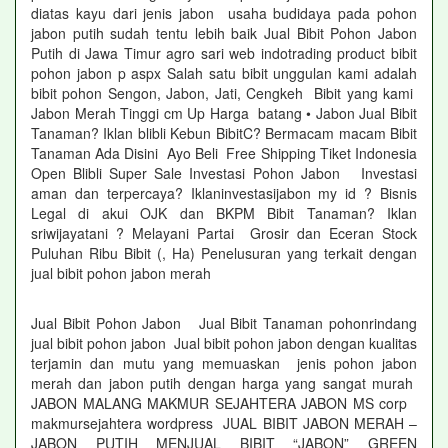
diatas kayu dari jenis jabon usaha budidaya pada pohon
jabon putih sudah tentu lebih baik Jual Bibit Pohon Jabon
Putih di Jawa Timur agro sari web indotrading product bibit
pohon jabon p aspx Salah satu bibit unggulan kami adalah
bibit pohon Sengon, Jabon, Jati, Cengkeh Bibit yang kami
Jabon Merah Tinggi cm Up Harga batang • Jabon Jual Bibit
Tanaman? Iklan blibli Kebun BibitC? Bermacam macam Bibit
Tanaman Ada Disini Ayo Beli Free Shipping Tiket Indonesia
Open Blibli Super Sale Investasi Pohon Jabon Investasi
aman dan terpercaya? Iklaninvestasijabon my id ? Bisnis
Legal di akui OJK dan BKPM Bibit Tanaman? Iklan
sriwijayatani ? Melayani Partai Grosir dan Eceran Stock
Puluhan Ribu Bibit (, Ha) Penelusuran yang terkait dengan
jual bibit pohon jabon merah
Jual Bibit Pohon Jabon Jual Bibit Tanaman pohonrindang
jual bibit pohon jabon Jual bibit pohon jabon dengan kualitas
terjamin dan mutu yang memuaskan jenis pohon jabon
merah dan jabon putih dengan harga yang sangat murah
JABON MALANG MAKMUR SEJAHTERA JABON MS corp
makmursejahtera wordpress JUAL BIBIT JABON MERAH –
JABON PUTIH MENJUAL BIBIT “JABON” GREEN