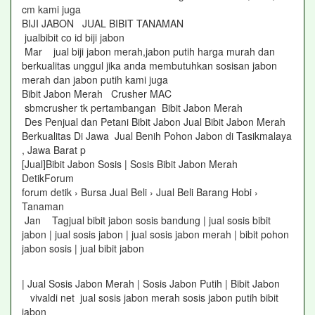
cm kami juga
BIJI JABON JUAL BIBIT TANAMAN
jualbibit co id biji jabon
Mar jual biji jabon merah,jabon putih harga murah dan
berkualitas unggul jika anda membutuhkan sosisan jabon
merah dan jabon putih kami juga
Bibit Jabon Merah Crusher MAC
sbmcrusher tk pertambangan Bibit Jabon Merah
Des Penjual dan Petani Bibit Jabon Jual Bibit Jabon Merah
Berkualitas Di Jawa Jual Benih Pohon Jabon di Tasikmalaya
, Jawa Barat p
[Jual]Bibit Jabon Sosis | Sosis Bibit Jabon Merah
DetikForum
forum detik › Bursa Jual Beli › Jual Beli Barang Hobi ›
Tanaman
Jan Tagjual bibit jabon sosis bandung | jual sosis bibit
jabon | jual sosis jabon | jual sosis jabon merah | bibit pohon
jabon sosis | jual bibit jabon
| Jual Sosis Jabon Merah | Sosis Jabon Putih | Bibit Jabon
vivaldi net jual sosis jabon merah sosis jabon putih bibit
jabon