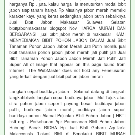
harganya Rp , juta, kalau harga Ia menuturkan modal bibit
jabon siap tanam hanya Rp Misalnya jabon merah memiliki
karakter kayu yang keras sedangkan jabon putih sebaliknya
Jual Bibit Jabon Makassar Sulawesi Selatan
bibitjabonmakassar blogspot Nov HARGA MURAH DAN
BERGARANSI jual bibit jabon merah di makassar KAMI
MENYEDIAKAN BIBIT POHON JABON DALAM Jual Bibit
Tanaman Pohon Jabon Jabon Merah Jati Putih momilu jual
bibit tanaman pohon jabon jabon merah jati putih jati Jual
Bibit Tanaman Pohon Jabon Jabon Merah Jati Putih Jati
Super All of image that appear on this page found from
internet The WebMaster does not hold any Penelusuran
yang terkait dengan jual bibit pohon jabon merah
Langkah cepat budidaya jabon Selamat datang di langkah
langkahbisnis langkah cepat budidaya jabon Mei Tajuk atau
citra pohon jabon seperti payung besar budidaya jabon
putih, budidaya jabon merah, budidaya jabon super,
budidaya pohon Alamat Pejualan Bibit Pohon Jabon | HKTI
hkti org › Perkebunan Apr Pemesanan Bibit Pohon Jabon
Hubungi Bapak RIDHA Hp Jual Bibit Gaharu Aquilaria
Malaccensis (Lokasi Bibit di Bengkulu) BIBIT MURAH