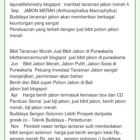
lajunalifeforestry blogspot manfaat tanaman jabon merah h
Sep JABON MERAH (Anthocephallus Macrophyllus)
Budidaya tanaman jabon akan memberikan berbagai
keuntungan yang sangat
Penelusuran yang terkait dengan jual bibit pohon jabon
merah
Bibit Tanaman Murah Jual Bibit Jabon di Purwakarta
bibittanamanmurah blogspot jual bibit jabon di purwakarta
Jun Bibit Jabon Merah, Jabon Putih, Jabon Sosis di
Purwakarta Peluang investasi Tanaman Jabon sangat
menjanjikan, permintaan akan bahan
Benih dan Bibit super Pohon Jabon di Bali
jabon bali blogspot
Apr Harga benih jabon termasuk kemasan box dan CD
Panduan Semai jual biji jabon, jual bibit jabon, benih jabon
merah, biji jabon merah
Budidaya Sengon Solomon Lebih Prospek daripada
gresik co › Teknik Budidaya › Perkebunan
Nov Pembeli rawan tertipu lantaran sulit membedakan
bibit sengon solomon harga jual benih sengon lokal Rp ,
sengon merah Rp per kg, sengon solomon (),budidaya