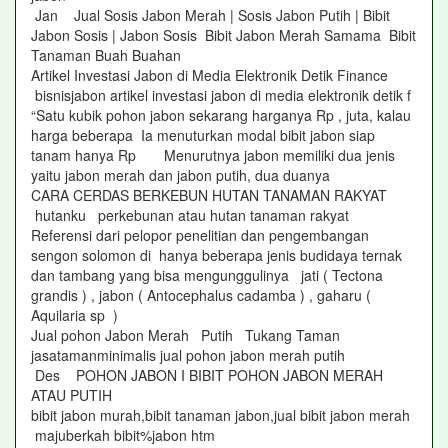
Jan Jual Sosis Jabon Merah | Sosis Jabon Putih | Bibit
Jabon Sosis | Jabon Sosis Bibit Jabon Merah Samama Bibit
Tanaman Buah Buahan
Artikel Investasi Jabon di Media Elektronik Detik Finance
bisnisjabon artikel investasi jabon di media elektronik detik f
“Satu kubik pohon jabon sekarang harganya Rp , juta, kalau
harga beberapa Ia menuturkan modal bibit jabon siap
tanam hanya Rp Menurutnya jabon memiliki dua jenis
yaitu jabon merah dan jabon putih, dua duanya
CARA CERDAS BERKEBUN HUTAN TANAMAN RAKYAT
hutanku perkebunan atau hutan tanaman rakyat
Referensi dari pelopor penelitian dan pengembangan
sengon solomon di hanya beberapa jenis budidaya ternak
dan tambang yang bisa mengunggulinya jati ( Tectona
grandis ) , jabon ( Antocephalus cadamba ) , gaharu (
Aquilaria sp )
Jual pohon Jabon Merah Putih Tukang Taman
jasatamanminimalis jual pohon jabon merah putih
Des POHON JABON I BIBIT POHON JABON MERAH
ATAU PUTIH
bibit jabon murah,bibit tanaman jabon,jual bibit jabon merah
majuberkah bibit%jabon htm