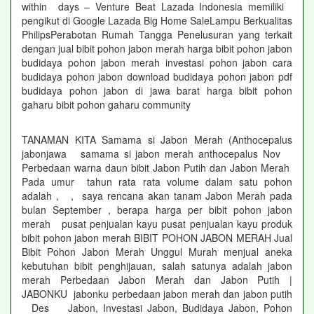
within days – Venture Beat Lazada Indonesia memiliki
pengikut di Google Lazada Big Home SaleLampu Berkualitas
PhilipsPerabotan Rumah Tangga Penelusuran yang terkait
dengan jual bibit pohon jabon merah harga bibit pohon jabon
budidaya pohon jabon merah investasi pohon jabon cara
budidaya pohon jabon download budidaya pohon jabon pdf
budidaya pohon jabon di jawa barat harga bibit pohon
gaharu bibit pohon gaharu community
TANAMAN KITA Samama si Jabon Merah (Anthocepalus
jabonjawa samama si jabon merah anthocepalus Nov
Perbedaan warna daun bibit Jabon Putih dan Jabon Merah
Pada umur tahun rata rata volume dalam satu pohon
adalah , , saya rencana akan tanam Jabon Merah pada
bulan September , berapa harga per bibit pohon jabon
merah pusat penjualan kayu pusat penjualan kayu produk
bibit pohon jabon merah BIBIT POHON JABON MERAH Jual
Bibit Pohon Jabon Merah Unggul Murah menjual aneka
kebutuhan bibit penghijauan, salah satunya adalah jabon
merah Perbedaan Jabon Merah dan Jabon Putih |
JABONKU jabonku perbedaan jabon merah dan jabon putih
Des Jabon, Investasi Jabon, Budidaya Jabon, Pohon