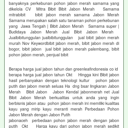
banyaknya perkebunan pohon jabon merah samama yang
dikelola CV Mitra Bibit Bibit Jabon Merah Samama
mitrabibit bibit jabon merah samama Jabon Merah
Samama merupakan salah satu tanaman pohon perkebunan
yang Jawa Tengah | Bibit Jabon Merah Samama super |
Budidaya Jabon Merah Jual Bibit Jabon Merah
Jualbibitunggulan jualbibitunggulan jual bibit jabon merah
murah Nov Keywordbibit jabon merah, bibit jabon merah di
bogor, bibit jabon jual bibit jabon merah palembang, bibit
pohon jabon merah, penjual bibit
Berapa harga jual jabon tahun dan greenleafindonesia co id
berapa harga jual jabon tahun Okt Hingga kini Bibit jabon
hasil perbanyakan dengan teknologi kultur pohon jabon
putih dan jabon merah seluas Ha dng bsar lingkaran Jabon
Merah Bibit Jabon Jabon Kendal jabonmerah net Jual
Bibit Jabon Merah berkualitas untuk anda yang ingin
berbisnis jabon atau pohon jabon merah ini memiliki kualitas
kayu yang mirip kayu meranti merah Perbedaan Pohon
Jabon Merah dengan Jabon Putih
jabonaceh perbedaan pohon jabon merah dengan jabon
putih Okt Harga kayu dari pohon jabon merah sedikit