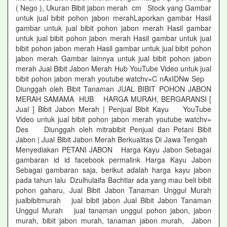
( Nego ), Ukuran Bibit jabon merah cm Stock yang Gambar
untuk jual bibit pohon jabon merahLaporkan gambar Hasil
gambar untuk jual bibit pohon jabon merah Hasil gambar
untuk jual bibit pohon jabon merah Hasil gambar untuk jual
bibit pohon jabon merah Hasil gambar untuk jual bibit pohon
jabon merah Gambar lainnya untuk jual bibit pohon jabon
merah Jual Bibit Jabon Merah Hub YouTube Video untuk jual
bibit pohon jabon merah youtube watchv=C nAxIDNw Sep
Diunggah oleh Bibit Tanaman JUAL BIBIT POHON JABON
MERAH SAMAMA HUB HARGA MURAH, BERGARANSI [
Jual ] Bibit Jabon Merah | Penjual Bibit Kayu YouTube
Video untuk jual bibit pohon jabon merah youtube watchv=
Des Diunggah oleh mitrabibit Penjual dan Petani Bibit
Jabon | Jual Bibit Jabon Merah Berkualitas Di Jawa Tengah
Menyediakan PETANI JABON Harga Kayu Jabon Sebagai
gambaran id id facebook permalink Harga Kayu Jabon
Sebagai gambaran saja, berikut adalah harga kayu jabon
pada tahun lalu Dzulhulaifa Bachtiar ada yang mau beli bibit
pohon gaharu, Jual Bibit Jabon Tanaman Unggul Murah
jualbibitmurah jual bibit jabon Jual Bibit Jabon Tanaman
Unggul Murah jual tanaman unggul pohon jabon, jabon
murah, bibit jabon murah, tanaman jabon murah, Jabon