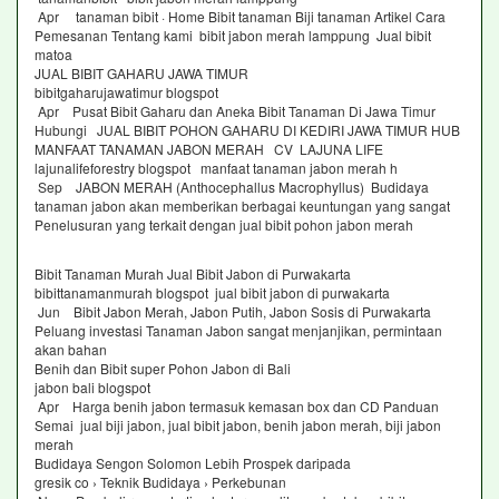
Apr tanaman bibit · Home Bibit tanaman Biji tanaman Artikel Cara
Pemesanan Tentang kami bibit jabon merah lamppung Jual bibit
matoa
JUAL BIBIT GAHARU JAWA TIMUR
bibitgaharujawatimur blogspot
Apr Pusat Bibit Gaharu dan Aneka Bibit Tanaman Di Jawa Timur
Hubungi JUAL BIBIT POHON GAHARU DI KEDIRI JAWA TIMUR HUB
MANFAAT TANAMAN JABON MERAH CV LAJUNA LIFE
lajunalifeforestry blogspot manfaat tanaman jabon merah h
Sep JABON MERAH (Anthocephallus Macrophyllus) Budidaya
tanaman jabon akan memberikan berbagai keuntungan yang sangat
Penelusuran yang terkait dengan jual bibit pohon jabon merah
Bibit Tanaman Murah Jual Bibit Jabon di Purwakarta
bibittanamanmurah blogspot jual bibit jabon di purwakarta
Jun Bibit Jabon Merah, Jabon Putih, Jabon Sosis di Purwakarta
Peluang investasi Tanaman Jabon sangat menjanjikan, permintaan
akan bahan
Benih dan Bibit super Pohon Jabon di Bali
jabon bali blogspot
Apr Harga benih jabon termasuk kemasan box dan CD Panduan
Semai jual biji jabon, jual bibit jabon, benih jabon merah, biji jabon
merah
Budidaya Sengon Solomon Lebih Prospek daripada
gresik co › Teknik Budidaya › Perkebunan