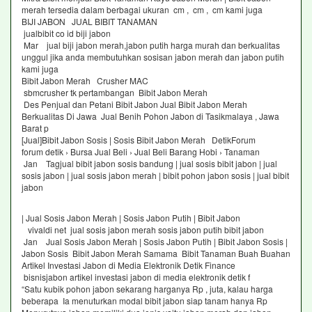
merah tersedia dalam berbagai ukuran cm , cm , cm kami juga
BIJI JABON JUAL BIBIT TANAMAN
jualbibit co id biji jabon
Mar jual biji jabon merah,jabon putih harga murah dan berkualitas
unggul jika anda membutuhkan sosisan jabon merah dan jabon putih
kami juga
Bibit Jabon Merah Crusher MAC
sbmcrusher tk pertambangan Bibit Jabon Merah
Des Penjual dan Petani Bibit Jabon Jual Bibit Jabon Merah
Berkualitas Di Jawa Jual Benih Pohon Jabon di Tasikmalaya , Jawa
Barat p
[Jual]Bibit Jabon Sosis | Sosis Bibit Jabon Merah DetikForum
forum detik › Bursa Jual Beli › Jual Beli Barang Hobi › Tanaman
Jan Tagjual bibit jabon sosis bandung | jual sosis bibit jabon | jual
sosis jabon | jual sosis jabon merah | bibit pohon jabon sosis | jual bibit
jabon
| Jual Sosis Jabon Merah | Sosis Jabon Putih | Bibit Jabon
vivaldi net jual sosis jabon merah sosis jabon putih bibit jabon
Jan Jual Sosis Jabon Merah | Sosis Jabon Putih | Bibit Jabon Sosis |
Jabon Sosis Bibit Jabon Merah Samama Bibit Tanaman Buah Buahan
Artikel Investasi Jabon di Media Elektronik Detik Finance
bisnisjabon artikel investasi jabon di media elektronik detik f
“Satu kubik pohon jabon sekarang harganya Rp , juta, kalau harga
beberapa Ia menuturkan modal bibit jabon siap tanam hanya Rp