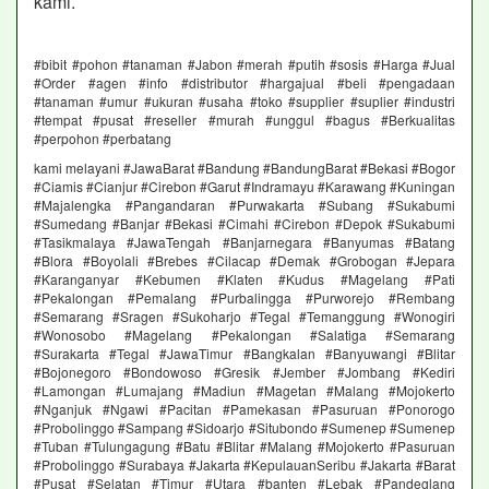
kami.
#bibit #pohon #tanaman #Jabon #merah #putih #sosis #Harga #Jual
#Order #agen #info #distributor #hargajual #beli #pengadaan
#tanaman #umur #ukuran #usaha #toko #supplier #suplier #industri
#tempat #pusat #reseller #murah #unggul #bagus #Berkualitas
#perpohon #perbatang
kami melayani #JawaBarat #Bandung #BandungBarat #Bekasi #Bogor
#Ciamis #Cianjur #Cirebon #Garut #Indramayu #Karawang #Kuningan
#Majalengka #Pangandaran #Purwakarta #Subang #Sukabumi
#Sumedang #Banjar #Bekasi #Cimahi #Cirebon #Depok #Sukabumi
#Tasikmalaya #JawaTengah #Banjarnegara #Banyumas #Batang
#Blora #Boyolali #Brebes #Cilacap #Demak #Grobogan #Jepara
#Karanganyar #Kebumen #Klaten #Kudus #Magelang #Pati
#Pekalongan #Pemalang #Purbalingga #Purworejo #Rembang
#Semarang #Sragen #Sukoharjo #Tegal #Temanggung #Wonogiri
#Wonosobo #Magelang #Pekalongan #Salatiga #Semarang
#Surakarta #Tegal #JawaTimur #Bangkalan #Banyuwangi #Blitar
#Bojonegoro #Bondowoso #Gresik #Jember #Jombang #Kediri
#Lamongan #Lumajang #Madiun #Magetan #Malang #Mojokerto
#Nganjuk #Ngawi #Pacitan #Pamekasan #Pasuruan #Ponorogo
#Probolinggo #Sampang #Sidoarjo #Situbondo #Sumenep #Sumenep
#Tuban #Tulungagung #Batu #Blitar #Malang #Mojokerto #Pasuruan
#Probolinggo #Surabaya #Jakarta #KepulauanSeribu #Jakarta #Barat
#Pusat #Selatan #Timur #Utara #banten #Lebak #Pandeglang