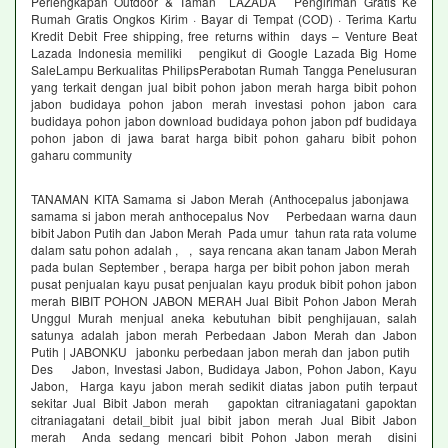
Perlengkapan Outdoor & Taman LAZADA Pengiriman Gratis Ke
Rumah Gratis Ongkos Kirim · Bayar di Tempat (COD) · Terima Kartu
Kredit Debit Free shipping, free returns within days – Venture Beat
Lazada Indonesia memiliki pengikut di Google Lazada Big Home
SaleLampu Berkualitas PhilipsPerabotan Rumah Tangga Penelusuran
yang terkait dengan jual bibit pohon jabon merah harga bibit pohon
jabon budidaya pohon jabon merah investasi pohon jabon cara
budidaya pohon jabon download budidaya pohon jabon pdf budidaya
pohon jabon di jawa barat harga bibit pohon gaharu bibit pohon
gaharu community
TANAMAN KITA Samama si Jabon Merah (Anthocepalus jabonjawa
samama si jabon merah anthocepalus Nov Perbedaan warna daun
bibit Jabon Putih dan Jabon Merah Pada umur tahun rata rata volume
dalam satu pohon adalah , , saya rencana akan tanam Jabon Merah
pada bulan September , berapa harga per bibit pohon jabon merah
pusat penjualan kayu pusat penjualan kayu produk bibit pohon jabon
merah BIBIT POHON JABON MERAH Jual Bibit Pohon Jabon Merah
Unggul Murah menjual aneka kebutuhan bibit penghijauan, salah
satunya adalah jabon merah Perbedaan Jabon Merah dan Jabon
Putih | JABONKU jabonku perbedaan jabon merah dan jabon putih
Des Jabon, Investasi Jabon, Budidaya Jabon, Pohon Jabon, Kayu
Jabon, Harga kayu jabon merah sedikit diatas jabon putih terpaut
sekitar Jual Bibit Jabon merah gapoktan citraniagatani gapoktan
citraniagatani detail_bibit jual bibit jabon merah Jual Bibit Jabon
merah Anda sedang mencari bibit Pohon Jabon merah disini