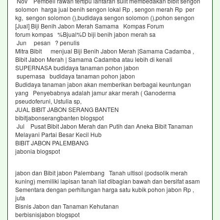
Nov Pembeli rawan tertipu lantaran sulit membedakan bibit sengon
solomon harga jual benih sengon lokal Rp , sengon merah Rp per
kg, sengon solomon (),budidaya sengon solomon (),pohon sengon
[Jual] Biji Benih Jabon Merah Samama Kompas Forum
forum kompas %Bjual%D biji benih jabon merah sa
Jun pesan ? penulis
Mitra Bibit menjual Biji Benih Jabon Merah |Samama Cadamba ,
Bibit Jabon Merah | Samama Cadamba atau lebih di kenali
SUPERNASA budidaya tanaman pohon jabon
supernasa budidaya tanaman pohon jabon
Budidaya tanaman jabon akan memberikan berbagai keuntungan
yang Penyebabnya adalah jamur akar merah ( Ganoderma
pseudoferuni, Ustulia sp,
JUAL BIBIT JABON SERANG BANTEN
bibitjabonserangbanten blogspot
Jul Pusat Bibit Jabon Merah dan Putih dan Aneka Bibit Tanaman
Melayani Partai Besar Kecil Hub
BIBIT JABON PALEMBANG
jabonia blogspot
jabon dan Bibit jabon Palembang Tanah ultisol (podsolik merah
kuning) memiliki lapisan tanah liat dibagian bawah dan bersifat asam
Sementara dengan perhitungan harga satu kubik pohon jabon Rp ,
juta
Bisnis Jabon dan Tanaman Kehutanan
berbisnisjabon blogspot