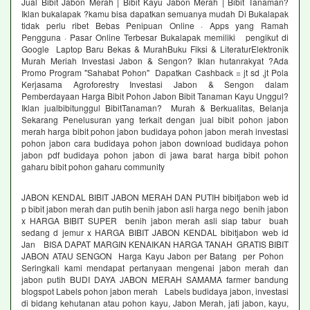
Jual Bibit Jabon Merah | Bibit Kayu Jabon Merah | Bibit Tanaman?
Iklan bukalapak ?kamu bisa dapatkan semuanya mudah Di Bukalapak
tidak perlu ribet Bebas Penipuan Online · Apps yang Ramah
Pengguna · Pasar Online Terbesar Bukalapak memiliki pengikut di
Google Laptop Baru Bekas & MurahBuku Fiksi & LiteraturElektronik
Murah Meriah Investasi Jabon & Sengon? Iklan hutanrakyat ?Ada
Promo Program "Sahabat Pohon" Dapatkan Cashback = jt sd ,jt Pola
Kerjasama Agroforestry Investasi Jabon & Sengon dalam
Pemberdayaan Harga Bibit Pohon Jabon Bibit Tanaman Kayu Unggul?
Iklan jualbibitunggul BibitTanaman? Murah & Berkualitas, Belanja
Sekarang Penelusuran yang terkait dengan jual bibit pohon jabon
merah harga bibit pohon jabon budidaya pohon jabon merah investasi
pohon jabon cara budidaya pohon jabon download budidaya pohon
jabon pdf budidaya pohon jabon di jawa barat harga bibit pohon
gaharu bibit pohon gaharu community
JABON KENDAL BIBIT JABON MERAH DAN PUTIH bibitjabon web id
p bibit jabon merah dan putih benih jabon asli harga nego benih jabon
x HARGA BIBIT SUPER benih jabon merah asli siap tabur buah
sedang d jemur x HARGA BIBIT JABON KENDAL bibitjabon web id
Jan BISA DAPAT MARGIN KENAIKAN HARGA TANAH GRATIS BIBIT
JABON ATAU SENGON Harga Kayu Jabon per Batang per Pohon
Seringkali kami mendapat pertanyaan mengenai jabon merah dan
jabon putih BUDI DAYA JABON MERAH SAMAMA farmer bandung
blogspot Labels pohon jabon merah Labels budidaya jabon, investasi
di bidang kehutanan atau pohon kayu, Jabon Merah, jati jabon, kayu,