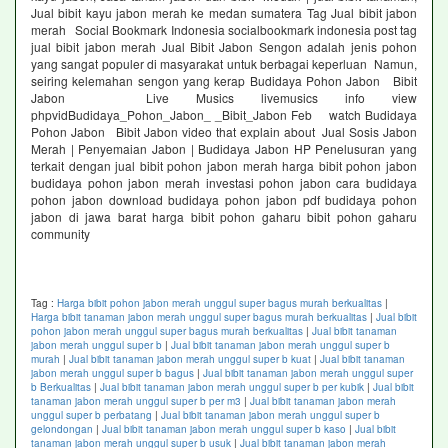
Jual bibit kayu jabon merah ke medan sumatera Tag Jual bibit jabon
merah Social Bookmark Indonesia socialbookmark indonesia post tag
jual bibit jabon merah Jual Bibit Jabon Sengon adalah jenis pohon
yang sangat populer di masyarakat untuk berbagai keperluan Namun,
seiring kelemahan sengon yang kerap Budidaya Pohon Jabon Bibit
Jabon Live Musics livemusics info view
phpvidBudidaya_Pohon_Jabon_ _Bibit_Jabon Feb watch Budidaya
Pohon Jabon Bibit Jabon video that explain about Jual Sosis Jabon
Merah | Penyemaian Jabon | Budidaya Jabon HP Penelusuran yang
terkait dengan jual bibit pohon jabon merah harga bibit pohon jabon
budidaya pohon jabon merah investasi pohon jabon cara budidaya
pohon jabon download budidaya pohon jabon pdf budidaya pohon
jabon di jawa barat harga bibit pohon gaharu bibit pohon gaharu
community
Tag :
Harga bibit pohon jabon merah unggul super bagus murah berkualitas
|
Harga bibit tanaman jabon merah unggul super bagus murah berkualitas
|
Jual bibit
pohon jabon merah unggul super bagus murah berkualitas
|
Jual bibit tanaman
jabon merah unggul super b
|
Jual bibit tanaman jabon merah unggul super b
murah
|
Jual bibit tanaman jabon merah unggul super b kuat
|
Jual bibit tanaman
jabon merah unggul super b bagus
|
Jual bibit tanaman jabon merah unggul super
b Berkualitas
|
Jual bibit tanaman jabon merah unggul super b per kubik
|
Jual bibit
tanaman jabon merah unggul super b per m3
|
Jual bibit tanaman jabon merah
unggul super b perbatang
|
Jual bibit tanaman jabon merah unggul super b
gelondongan
|
Jual bibit tanaman jabon merah unggul super b kaso
|
Jual bibit
tanaman jabon merah unggul super b usuk
|
Jual bibit tanaman jabon merah