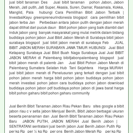
jual bibit tanaman Des Jual bibit tanaman pohon Jabon, Jabon
Merah, Jati putih, Jati Super, Akasia, Suren, Damar, Rasamala, Kokka,
Manglid, Pala hubungi Cara Pemilihan Bibit Jabon Terbaik |
InvestasiKayu greenpreneurindonesia blogspot cara pemilihan bibit
jabon terba Jan Perbedaan antara jabon putih dengan jabon merah
dapat dilihat dari pucuk daun Bibit pohon jabon yang baik diambil dari
induk jabon yang banyak masyarakat yang mulai melirik dalam bidang
budidaya pohon jabon Jual Bibit Jabon Merah di Surabaya bibit jabon
surabaya blogspot jual bibit jabon merah di surabaya Feb JUAL
BIBIT JABON MERAH SURABAYA JAWA TIMUR HUBUNGI Jual Bibit
Ketapang Surabaya Jual Bibit Buah Naga Surabaya Jual Jual BIBIT
JABON MERAH di Palembang bibitjabonpalembang blogspot jual
bibit jabon merah di palemb Jan Jual Bibit Pohon Jabon Merah di
Palembang Sumatera Selatan Hub Tani Sejahtera Harga MURAH
jual bibit jabon merah di Penelusuran yang terkait dengan jual bibit
pohon jabon merah harga bibit pohon jabon budidaya pohon jabon
merah investasi pohon jabon cara budidaya pohon jabon download
budidaya pohon jabon pdf budidaya pohon jabon di jawa barat harga
bibit pohon gaharu bibit pohon gaharu community
Jual Benih Bibit Tanaman Jabon Riau Pekan Baru sites google a bibit
jabon riau c v setia jabon Menjual Benih, Bibit Jabon berbagai ukuran
beserta penanaman dan Jual Benih Bibit Tanaman Jabon Riau Pekan
Baru JABON PUTIH, JABON MERAH Jual Benih Jabon |
SENTRATANI sentratani jual benih jabon Jual Benih Jabon Putih Rp
per kg Rp per ¼ kg Rp per ons Benih Jabon Merah Rp per kg Rp