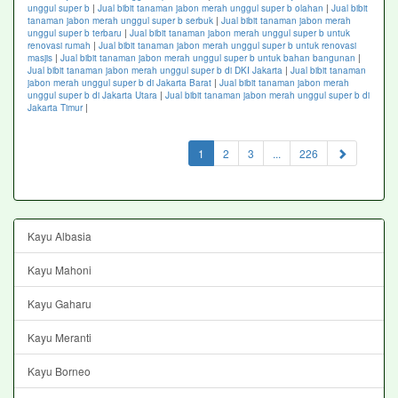
unggul super b
|
Jual bibit tanaman jabon merah unggul super b olahan
|
Jual bibit
tanaman jabon merah unggul super b serbuk
|
Jual bibit tanaman jabon merah
unggul super b terbaru
|
Jual bibit tanaman jabon merah unggul super b untuk
renovasi rumah
|
Jual bibit tanaman jabon merah unggul super b untuk renovasi
masjis
|
Jual bibit tanaman jabon merah unggul super b untuk bahan bangunan
|
Jual bibit tanaman jabon merah unggul super b di DKI Jakarta
|
Jual bibit tanaman
jabon merah unggul super b di Jakarta Barat
|
Jual bibit tanaman jabon merah
unggul super b di Jakarta Utara
|
Jual bibit tanaman jabon merah unggul super b di
Jakarta Timur
|
(current)
1
2
3
...
226
Kayu Albasia
Kayu Mahoni
Kayu Gaharu
Kayu Meranti
Kayu Borneo