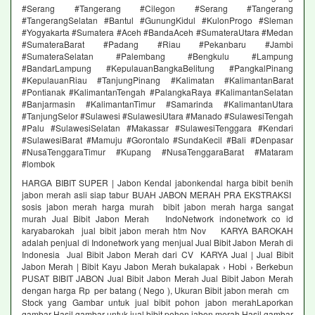
#Serang #Tangerang #Cilegon #Serang #Tangerang
#TangerangSelatan #Bantul #GunungKidul #KulonProgo #Sleman
#Yogyakarta #Sumatera #Aceh #BandaAceh #SumateraUtara #Medan
#SumateraBarat #Padang #Riau #Pekanbaru #Jambi
#SumateraSelatan #Palembang #Bengkulu #Lampung
#BandarLampung #KepulauanBangkaBelitung #PangkalPinang
#KepulauanRiau #TanjungPinang #Kalimatan #KalimantanBarat
#Pontianak #KalimantanTengah #PalangkaRaya #KalimantanSelatan
#Banjarmasin #KalimantanTimur #Samarinda #KalimantanUtara
#TanjungSelor #Sulawesi #SulawesiUtara #Manado #SulawesiTengah
#Palu #SulawesiSelatan #Makassar #SulawesiTenggara #Kendari
#SulawesiBarat #Mamuju #Gorontalo #SundaKecil #Bali #Denpasar
#NusaTenggaraTimur #Kupang #NusaTenggaraBarat #Mataram
#lombok
HARGA BIBIT SUPER | Jabon Kendal jabonkendal harga bibit benih
jabon merah asli siap tabur BUAH JABON MERAH PRA EKSTRAKSI
sosis jabon merah harga murah bibit jabon merah harga sangat
murah Jual Bibit Jabon Merah IndoNetwork indonetwork co id
karyabarokah jual bibit jabon merah htm Nov KARYA BAROKAH
adalah penjual di Indonetwork yang menjual Jual Bibit Jabon Merah di
Indonesia Jual Bibit Jabon Merah dari CV KARYA Jual | Jual Bibit
Jabon Merah | Bibit Kayu Jabon Merah bukalapak › Hobi › Berkebun
PUSAT BIBIT JABON Jual Bibit Jabon Merah Jual Bibit Jabon Merah
dengan harga Rp per batang ( Nego ), Ukuran Bibit jabon merah cm
Stock yang Gambar untuk jual bibit pohon jabon merahLaporkan
gambar Hasil gambar untuk jual bibit pohon jabon merah Hasil gambar