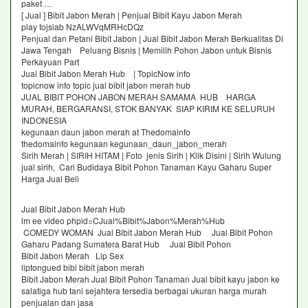
paket …
[ Jual ] Bibit Jabon Merah | Penjual Bibit Kayu Jabon Merah
play tojsiab NzALWVqMRHcDQz
Penjual dan Petani Bibit Jabon | Jual Bibit Jabon Merah Berkualitas Di
Jawa Tengah Peluang Bisnis | Memilih Pohon Jabon untuk Bisnis
Perkayuan Part
Jual Bibit Jabon Merah Hub | TopicNow info
topicnow info topic jual bibit jabon merah hub
JUAL BIBIT POHON JABON MERAH SAMAMA HUB HARGA
MURAH, BERGARANSI, STOK BANYAK SIAP KIRIM KE SELURUH
INDONESIA
kegunaan daun jabon merah at Thedomainfo
thedomainfo kegunaan kegunaan_daun_jabon_merah
Sirih Merah | SIRIH HITAM | Foto jenis Sirih | Klik Disini | Sirih Wulung
jual sirih, Cari Budidaya Bibit Pohon Tanaman Kayu Gaharu Super
Harga Jual Beli
Jual Bibit Jabon Merah Hub
lm ee video phpid=CJual%Bibit%Jabon%Merah%Hub
COMEDY WOMAN Jual Bibit Jabon Merah Hub Jual Bibit Pohon
Gaharu Padang Sumatera Barat Hub Jual Bibit Pohon
Bibit Jabon Merah Lip Sex
liptongued bibi bibit jabon merah
Bibit Jabon Merah Jual Bibit Pohon Tanaman Jual bibit kayu jabon ke
salatiga hub tani sejahtera tersedia berbagai ukuran harga murah
penjualan dan jasa