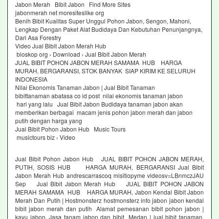
Jabon Merah Bibit Jabon Find More Sites
jabonmerah net moresiteslike org
Benih Bibit Kualitas Super Unggul Pohon Jabon, Sengon, Mahoni,
Lengkap Dengan Paket Alat Budidaya Dan Kebutuhan Penunjangnya,
Dari Asa Forestry
Video Jual Bibit Jabon Merah Hub
bioskop org › Download › Jual Bibit Jabon Merah
JUAL BIBIT POHON JABON MERAH SAMAMA HUB HARGA
MURAH, BERGARANSI, STOK BANYAK SIAP KIRIM KE SELURUH
INDONESIA
Nilai Ekonomis Tanaman Jabon | Jual Bibit Tanaman
bibittanaman abatasa co id post nilai ekonomis tanaman jabon
hari yang lalu Jual Bibit Jabon Budidaya tanaman jabon akan
memberikan berbagai macam jenis pohon jabon merah dan jabon
putih dengan harga yang
Jual Bibit Pohon Jabon Hub Music Tours
musictours biz › Video
Jual Bibit Pohon Jabon Hub JUAL BIBIT POHON JABON MERAH,
PUTIH, SOSIS HUB HARGA MURAH, BERGARANSI Jual Bibit
Jabon Merah Hub andrescarrascoq misitiopyme videosv=LBnmczJAU
Sep Jual Bibit Jabon Merah Hub JUAL BIBIT POHON JABON
MERAH SAMAMA HUB HARGA MURAH, Jabon Kendal Bibit Jabon
Merah Dan Putih | Hostmonsterz hostmonsterz info jabon jabon kendal
bibit jabon merah dan putih Alamat pemesanan bibit pohon jabon |
kayu jabon, Jasa tanam jabon dan bibit Medan | jual bibit tanaman,