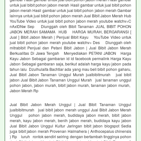
untuk jual bibit pohon jabon merah Hasil gambar untuk jual bibit pohon
jabon merah Hasil gambar untuk jual bibit pohon jabon merah Gambar
lainnya untuk jual bibit pohon jabon merah Jual Bibit Jabon Merah Hub
YouTube Video untuk jual bibit pohon jabon merah youtube watchv=C
nAxIDNw Sep Diunggah oleh Bibit Tanaman JUAL BIBIT POHON
JABON MERAH SAMAMA HUB HARGA MURAH, BERGARANSI [
Jual ] Bibit Jabon Merah | Penjual Bibit Kayu YouTube Video untuk
jual bibit pohon jabon merah youtube watchv= Des Diunggah oleh
mitrabibit Penjual dan Petani Bibit Jabon | Jual Bibit Jabon Merah
Berkualitas Di Jawa Tengah Menyediakan PETANI JABON Harga
Kayu Jabon Sebagai gambaran id id facebook permalink Harga Kayu
Jabon Sebagai gambaran saja, berikut adalah harga kayu jabon pada
tahun lalu Dzulhulaifa Bachtiar ada yang mau beli bibit pohon gaharu,
Jual Bibit Jabon Tanaman Unggul Murah jualbibitmurah jual bibit
jabon Jual Bibit Jabon Tanaman Unggul Murah jual tanaman unggul
pohon jabon, jabon murah, bibit jabon murah, tanaman jabon murah,
Jabon Merah Rp
Jual Bibit Jabon Merah Unggul | Jual Bibit Tanaman Unggul
jualbibitmurah jual bibit jabon merah unggul Jual Bibit Jabon Merah
Unggul pohon jabon merah, budidaya jabon merah, bibit jabon
merah, kayu jabon merah, benih jabon merah, budidaya kayu jabon
Jual Bibit Jabon Unggul Kultur Jaringan bibit jabon blogspot Sedia
juga bibit jabon merah Provenan Halmahera ( Anthocepalus chinensis
) Rp luruh rontok sendiri seiring dengan bertambah tingginya pohon