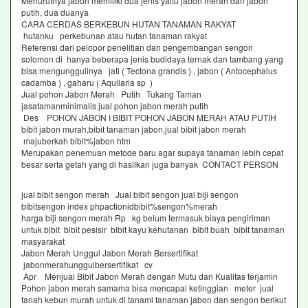
Menurutnya jabon memiliki dua jenis yaitu jabon merah dan jabon
putih, dua duanya
CARA CERDAS BERKEBUN HUTAN TANAMAN RAKYAT
hutanku perkebunan atau hutan tanaman rakyat
Referensi dari pelopor penelitian dan pengembangan sengon
solomon di hanya beberapa jenis budidaya ternak dan tambang yang
bisa mengunggulinya jati ( Tectona grandis ) , jabon ( Antocephalus
cadamba ) , gaharu ( Aquilaria sp )
Jual pohon Jabon Merah Putih Tukang Taman
jasatamanminimalis jual pohon jabon merah putih
Des POHON JABON I BIBIT POHON JABON MERAH ATAU PUTIH
bibit jabon murah,bibit tanaman jabon,jual bibit jabon merah
majuberkah bibit%jabon htm
Merupakan penemuan metode baru agar supaya tanaman lebih cepat
besar serta getah yang di hasilkan juga banyak CONTACT PERSON
jual bibit sengon merah Jual bibit sengon jual biji sengon
bibitsengon index phpactionidbibit%sengon%merah
harga biji sengon merah Rp kg belum termasuk biaya pengiriman
untuk bibit bibit pesisir bibit kayu kehutanan bibit buah bibit tanaman
masyarakat
Jabon Merah Unggul Jabon Merah Bersertifikat
jabonmerahunggulbersertifikat cv
Apr Menjual Bibit Jabon Merah dengan Mutu dan Kualitas terjamin
Pohon jabon merah samama bisa mencapai ketinggian meter jual
tanah kebun murah untuk di tanami tanaman jabon dan sengon berikut