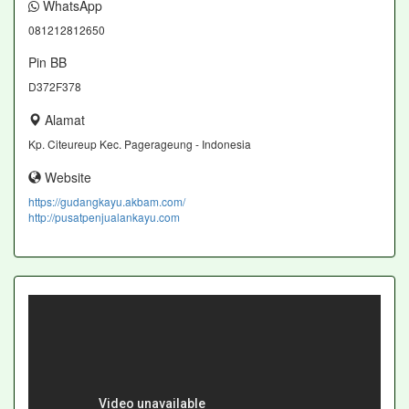
WhatsApp
081212812650
Pin BB
D372F378
Alamat
Kp. Citeureup Kec. Pagerageung - Indonesia
Website
https://gudangkayu.akbam.com/
http://pusatpenjualankayu.com