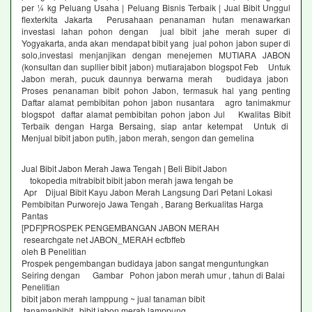
per ¼ kg Peluang Usaha | Peluang Bisnis Terbaik | Jual Bibit Unggul
flexterkita Jakarta Perusahaan penanaman hutan menawarkan
investasi lahan pohon dengan jual bibit jahe merah super di
Yogyakarta, anda akan mendapat bibit yang jual pohon jabon super di
solo,investasi menjanjikan dengan menejemen MUTIARA JABON
(konsultan dan supllier bibit jabon) mutiarajabon blogspot Feb Untuk
Jabon merah, pucuk daunnya berwarna merah budidaya jabon
Proses penanaman bibit pohon Jabon, termasuk hal yang penting
Daftar alamat pembibitan pohon jabon nusantara agro tanimakmur
blogspot daftar alamat pembibitan pohon jabon Jul Kwalitas Bibit
Terbaik dengan Harga Bersaing, siap antar ketempat Untuk di
Menjual bibit jabon putih, jabon merah, sengon dan gemelina
Jual Bibit Jabon Merah Jawa Tengah | Beli Bibit Jabon
tokopedia mitrabibit bibit jabon merah jawa tengah be
Apr Dijual Bibit Kayu Jabon Merah Langsung Dari Petani Lokasi
Pembibitan Purworejo Jawa Tengah , Barang Berkualitas Harga
Pantas
[PDF]PROSPEK PENGEMBANGAN JABON MERAH
researchgate net JABON_MERAH ecfbffeb
oleh B Penelitian
Prospek pengembangan budidaya jabon sangat menguntungkan
Seiring dengan Gambar Pohon jabon merah umur , tahun di Balai
Penelitian
bibit jabon merah lamppung ~ jual tanaman bibit
tanamanbibit bibit jabon merah lamppung