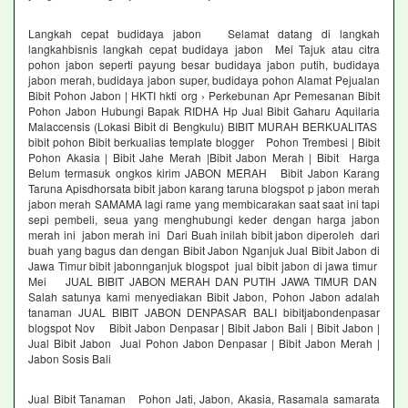
Langkah cepat budidaya jabon Selamat datang di langkah
langkahbisnis langkah cepat budidaya jabon Mei Tajuk atau citra
pohon jabon seperti payung besar budidaya jabon putih, budidaya
jabon merah, budidaya jabon super, budidaya pohon Alamat Pejualan
Bibit Pohon Jabon | HKTI hkti org › Perkebunan Apr Pemesanan Bibit
Pohon Jabon Hubungi Bapak RIDHA Hp Jual Bibit Gaharu Aquilaria
Malaccensis (Lokasi Bibit di Bengkulu) BIBIT MURAH BERKUALITAS
bibit pohon Bibit berkualias template blogger Pohon Trembesi | Bibit
Pohon Akasia | Bibit Jahe Merah |Bibit Jabon Merah | Bibit Harga
Belum termasuk ongkos kirim JABON MERAH Bibit Jabon Karang
Taruna Apisdhorsata bibit jabon karang taruna blogspot p jabon merah
jabon merah SAMAMA lagi rame yang membicarakan saat saat ini tapi
sepi pembeli, seua yang menghubungi keder dengan harga jabon
merah ini jabon merah ini Dari Buah inilah bibit jabon diperoleh dari
buah yang bagus dan dengan Bibit Jabon Nganjuk Jual Bibit Jabon di
Jawa Timur bibit jabonnganjuk blogspot jual bibit jabon di jawa timur
Mei JUAL BIBIT JABON MERAH DAN PUTIH JAWA TIMUR DAN
Salah satunya kami menyediakan Bibit Jabon, Pohon Jabon adalah
tanaman JUAL BIBIT JABON DENPASAR BALI bibitjabondenpasar
blogspot Nov Bibit Jabon Denpasar | Bibit Jabon Bali | Bibit Jabon |
Jual Bibit Jabon Jual Pohon Jabon Denpasar | Bibit Jabon Merah |
Jabon Sosis Bali
Jual Bibit Tanaman Pohon Jati, Jabon, Akasia, Rasamala samarata