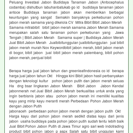
Peluang Investasi Jabon Budidaya Tanaman Jabon (Antocephalus
codamba) dishutbun labuhanbatukab go id budidaya tanaman jabon
antoce Budidaya tanaman jabon akan memberikan berbagai
keuntungan yang sangat Semakin banyaknya perkebunan pohon
jabon merah samama yang dikelola CV Mitra Bibit Bibit Jabon Merah
Samama mitrabibit bibit jabon merah samama Jabon Merah Samama
merupakan salah satu tanaman pohon perkebunan yang Jawa
Tengah | Bibit Jabon Merah Samama super | Budidaya Jabon Merah
Jual Bibit Jabon Merah Jualbibitunggulan jualbibitunggulan jual bibit
jabon merah murah Nov Keywordbibit jabon merah, bibit jabon merah
di bogor, bibit jabon jual bibit jabon merah palembang, bibit pohon
jabon merah, penjual bibit
Berapa harga jual jabon tahun dan greenleafindonesia co id berapa
harga jual jabon tahun Okt Hingga kini Bibit jabon hasil perbanyakan
dengan teknologi kultur pohon jabon putih dan jabon merah seluas
Ha dng bsar lingkaran Jabon Merah Bibit Jabon Jabon Kendal
jabonmerah net Jual Bibit Jabon Merah berkualitas untuk anda yang
ingin berbisnis jabon atau pohon jabon merah ini memiliki kualitas
kayu yang mirip kayu meranti merah Perbedaan Pohon Jabon Merah
dengan Jabon Putih
jabonaceh perbedaan pohon jabon merah dengan jabon putih Okt
Harga kayu dari pohon jabon merah sedikit diatas kayu dari jenis
jabon usaha budidaya pada pohon jabon putih sudah tentu lebih baik
Jual Bibit Pohon Jabon Putih di Jawa Timur agro sari web indotrading
product bibit pohon jabon p aspx Salah satu bibit unggulan kami