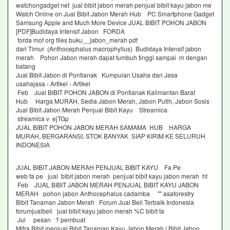
watchongadget net jual bibit jabon merah penjual bibit kayu jabon me
Watch Online on Jual Bibit Jabon Merah Hub PC Smartphone Gadget
Samsung Apple and Much More Device JUAL BIBIT POHON JABON
[PDF]Budidaya Intensif Jabon FORDA
forda mof org files buku__jabon_merah pdf
dari Timur (Anthocephalus macrophyllus) Budidaya Intensif jabon
merah Pohon Jabon merah dapat tumbuh tinggi sampai m dengan
batang
Jual Bibit Jabon di Pontianak Kumpulan Usaha dan Jasa
usahajasa › Artikel › Artikel
Feb Jual BIBIT POHON JABON di Pontianak Kalimantan Barat
Hub Harga MURAH, Sedia Jabon Merah, Jabon Putih, Jabon Sosis
Jual Bibit Jabon Merah Penjual Bibit Kayu Streamica
streamica v ejTGp
JUAL BIBIT POHON JABON MERAH SAMAMA HUB HARGA
MURAH, BERGARANSI, STOK BANYAK SIAP KIRIM KE SELURUH
INDONESIA
JUAL BIBIT JABON MERAH PENJUAL BIBIT KAYU Fa Pe
web fa pe jual bibit jabon merah penjual bibit kayu jabon merah ht
Feb JUAL BIBIT JABON MERAH PENJUAL BIBIT KAYU JABON
MERAH pohon jabon Anthocephalus cadamba "" asaforestry
Bibit Tanaman Jabon Merah Forum Jual Beli Terbaik Indonesia
forumjualbeli jual bibit kayu jabon merah %C bibit ta
Jul pesan ? pembuat
Mitra Bibit menjual Bibit Tanaman Kayu Jabon Merah | Bibit Jabon