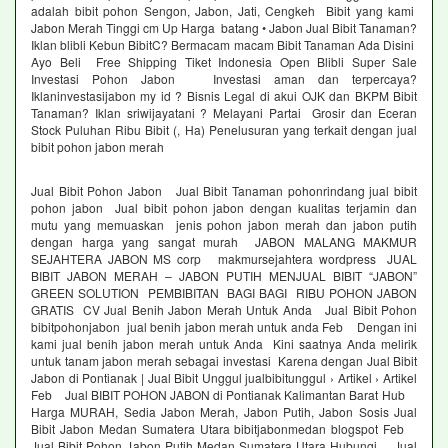
adalah bibit pohon Sengon, Jabon, Jati, Cengkeh Bibit yang kami
Jabon Merah Tinggi cm Up Harga batang • Jabon Jual Bibit Tanaman?
Iklan blibli Kebun BibitC? Bermacam macam Bibit Tanaman Ada Disini
Ayo Beli Free Shipping Tiket Indonesia Open Blibli Super Sale
Investasi Pohon Jabon Investasi aman dan terpercaya?
Iklaninvestasijabon my id ? Bisnis Legal di akui OJK dan BKPM Bibit
Tanaman? Iklan sriwijayatani ? Melayani Partai Grosir dan Eceran
Stock Puluhan Ribu Bibit (, Ha) Penelusuran yang terkait dengan jual
bibit pohon jabon merah
Jual Bibit Pohon Jabon Jual Bibit Tanaman pohonrindang jual bibit
pohon jabon Jual bibit pohon jabon dengan kualitas terjamin dan
mutu yang memuaskan jenis pohon jabon merah dan jabon putih
dengan harga yang sangat murah JABON MALANG MAKMUR
SEJAHTERA JABON MS corp makmursejahtera wordpress JUAL
BIBIT JABON MERAH – JABON PUTIH MENJUAL BIBIT “JABON”
GREEN SOLUTION PEMBIBITAN BAGI BAGI RIBU POHON JABON
GRATIS CV Jual Benih Jabon Merah Untuk Anda Jual Bibit Pohon
bibitpohonjabon jual benih jabon merah untuk anda Feb Dengan ini
kami jual benih jabon merah untuk Anda Kini saatnya Anda melirik
untuk tanam jabon merah sebagai investasi Karena dengan Jual Bibit
Jabon di Pontianak | Jual Bibit Unggul jualbibitunggul › Artikel › Artikel
Feb Jual BIBIT POHON JABON di Pontianak Kalimantan Barat Hub
Harga MURAH, Sedia Jabon Merah, Jabon Putih, Jabon Sosis Jual
Bibit Jabon Medan Sumatera Utara bibitjabonmedan blogspot Feb
Jual Bibit Pohon Jabon Putih Medan Sumatera Utara Hubungi Jual