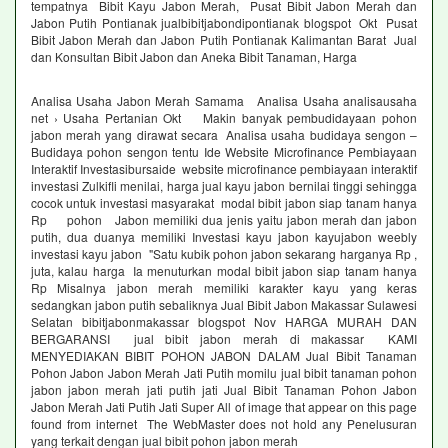
tempatnya Bibit Kayu Jabon Merah, Pusat Bibit Jabon Merah dan
Jabon Putih Pontianak jualbibitjabondipontianak blogspot Okt Pusat
Bibit Jabon Merah dan Jabon Putih Pontianak Kalimantan Barat Jual
dan Konsultan Bibit Jabon dan Aneka Bibit Tanaman, Harga
Analisa Usaha Jabon Merah Samama Analisa Usaha analisausaha
net › Usaha Pertanian Okt Makin banyak pembudidayaan pohon
jabon merah yang dirawat secara Analisa usaha budidaya sengon –
Budidaya pohon sengon tentu Ide Website Microfinance Pembiayaan
Interaktif Investasibursaide website microfinance pembiayaan interaktif
investasi Zulkifli menilai, harga jual kayu jabon bernilai tinggi sehingga
cocok untuk investasi masyarakat modal bibit jabon siap tanam hanya
Rp pohon Jabon memiliki dua jenis yaitu jabon merah dan jabon
putih, dua duanya memiliki Investasi kayu jabon kayujabon weebly
investasi kayu jabon "Satu kubik pohon jabon sekarang harganya Rp ,
juta, kalau harga Ia menuturkan modal bibit jabon siap tanam hanya
Rp Misalnya jabon merah memiliki karakter kayu yang keras
sedangkan jabon putih sebaliknya Jual Bibit Jabon Makassar Sulawesi
Selatan bibitjabonmakassar blogspot Nov HARGA MURAH DAN
BERGARANSI jual bibit jabon merah di makassar KAMI
MENYEDIAKAN BIBIT POHON JABON DALAM Jual Bibit Tanaman
Pohon Jabon Jabon Merah Jati Putih momilu jual bibit tanaman pohon
jabon jabon merah jati putih jati Jual Bibit Tanaman Pohon Jabon
Jabon Merah Jati Putih Jati Super All of image that appear on this page
found from internet The WebMaster does not hold any Penelusuran
yang terkait dengan jual bibit pohon jabon merah