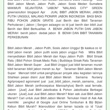
Bibit Jabon Merah, Jabon Putih, Jabon Sosis Medan Sumatera
MAKMUR SEJAHTERA "JABON" "MALANG CITY" GREEN
greensolution blogspot Apr JUAL BIBIT JABON MERAH, JABON
PUTIH UNGGUL MALANG PIONIRR JABON INDONESIA BAGI BAGI
RIBU POHON JABON GRATIS Jual Benih dan Bibit Tanaman
Perhutanan | Jabon | Sengon asiaagro co id jual benih dan bibit Jual
Benih dan Bibit Berkualitas A BENIH JABON PUTIH DAN JABON
MERAH benih jabon dedak jabon B BENIH DAN BIBIT TANAMAN
PERKEBUNAN
Bibit Jabon Merah , Jabon Putih, Sosis Jabon Unggul fjb kaskus co id
bibit jabon merah jabon putih sosis jabon unggul Feb Mitra Bibit
menyediakan Bibit Jabon Merah dan Kayu Jabon Putih Bibit Sirsak
Ratu | Bibit Pohon Sirsak Madu Ratu | Budidaya Sirsak Ratu Tanaman
Bibit Jabon Merah Super Jual Bibit Unggul jual bibit tanaman murah
bibit tanaman bibit jabon merah su Apr Tanaman Bibit Jabon Merah
Super Mencari bibit untuk penghijauan proyek atau kegiatan lainnya
Silahkan pesan disini Jual Bibit Jabon Merah Samama Nursery
Agriprospect agromaret jual jual_bibit_jabon_merah_samama_ Jual
Bibit Jabon Merah (anthocepalus Marcophylus) Benih asal ternate,
Jabon [Jual] Jual Bibit Jaboticaba & Pohon Jaboticaba Berbagai
ukuran · [Jual] Jual Jual Bibit Jabon Merah? Iklan ask Jual Bibit Jabon
Merah? Cari untuk Jual Bibit Jabon Merah Temukan Hasil di Ask Ask
memiliki pengikut di Google Jual Online Tumbuhan & Biji Bijian
Kebun Bibit Murah? Iklanoutdoor dan taman lazada co id ?Jual