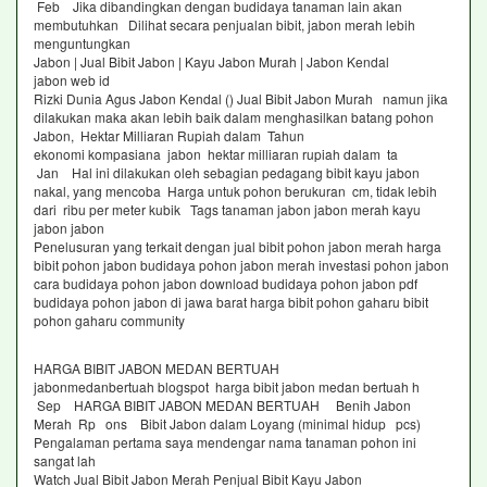
Feb Jika dibandingkan dengan budidaya tanaman lain akan
membutuhkan Dilihat secara penjualan bibit, jabon merah lebih
menguntungkan
Jabon | Jual Bibit Jabon | Kayu Jabon Murah | Jabon Kendal
jabon web id
Rizki Dunia Agus Jabon Kendal () Jual Bibit Jabon Murah namun jika
dilakukan maka akan lebih baik dalam menghasilkan batang pohon
Jabon, Hektar Milliaran Rupiah dalam Tahun
ekonomi kompasiana jabon hektar milliaran rupiah dalam ta
Jan Hal ini dilakukan oleh sebagian pedagang bibit kayu jabon
nakal, yang mencoba Harga untuk pohon berukuran cm, tidak lebih
dari ribu per meter kubik Tags tanaman jabon jabon merah kayu
jabon jabon
Penelusuran yang terkait dengan jual bibit pohon jabon merah harga
bibit pohon jabon budidaya pohon jabon merah investasi pohon jabon
cara budidaya pohon jabon download budidaya pohon jabon pdf
budidaya pohon jabon di jawa barat harga bibit pohon gaharu bibit
pohon gaharu community
HARGA BIBIT JABON MEDAN BERTUAH
jabonmedanbertuah blogspot harga bibit jabon medan bertuah h
Sep HARGA BIBIT JABON MEDAN BERTUAH Benih Jabon
Merah Rp ons Bibit Jabon dalam Loyang (minimal hidup pcs)
Pengalaman pertama saya mendengar nama tanaman pohon ini
sangat lah
Watch Jual Bibit Jabon Merah Penjual Bibit Kayu Jabon