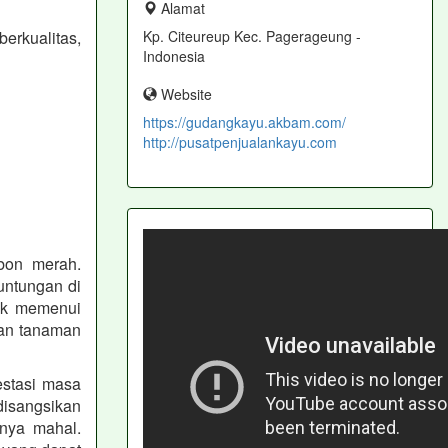
Alamat
Kp. Citeureup Kec. Pagerageung -
erkualitas,
Indonesia
Website
https://gudangkayu.akbam.com/
http://pusatpenjualankayu.com
abon merah.
untungan di
uk memenui
gan tanaman
estasi masa
disangsikan
anya mahal.