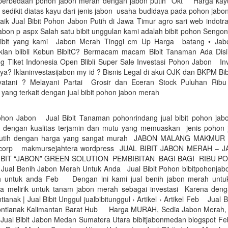
perbedaan pohon jabon merah dengan jabon putih Okt Harga kayu
sedikit diatas kayu dari jenis jabon usaha budidaya pada pohon jabo
baik Jual Bibit Pohon Jabon Putih di Jawa Timur agro sari web indotr
jabon p aspx Salah satu bibit unggulan kami adalah bibit pohon Sengon,
bit yang kami Jabon Merah Tinggi cm Up Harga batang • Jabon
lan blibli Kebun BibitC? Bermacam macam Bibit Tanaman Ada Dis
ng Tiket Indonesia Open Blibli Super Sale Investasi Pohon Jabon In
ya? Iklaninvestasijabon my id ? Bisnis Legal di akui OJK dan BKPM B
jayatani ? Melayani Partai Grosir dan Eceran Stock Puluhan Ribu 
yang terkait dengan jual bibit pohon jabon merah
Pohon Jabon Jual Bibit Tanaman pohonrindang jual bibit pohon jabo
 dengan kualitas terjamin dan mutu yang memuaskan jenis pohon
putih dengan harga yang sangat murah JABON MALANG MAKMU
orp makmursejahtera wordpress JUAL BIBIT JABON MERAH – 
IBIT “JABON” GREEN SOLUTION PEMBIBITAN BAGI BAGI RIBU P
ual Benih Jabon Merah Untuk Anda Jual Bibit Pohon bibitpohonjabo
h untuk anda Feb Dengan ini kami jual benih jabon merah untu
a melirik untuk tanam jabon merah sebagai investasi Karena denga
tianak | Jual Bibit Unggul jualbibitunggul › Artikel › Artikel Feb Jua
ntianak Kalimantan Barat Hub Harga MURAH, Sedia Jabon Merah, 
 Jual Bibit Jabon Medan Sumatera Utara bibitjabonmedan blogspot Fe