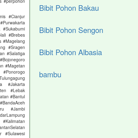
as #perpohon
Bibit Pohon Bakau
is #Cianjur
 #Purwakarta
Bibit Pohon Sengon
k #Sukabumi
ali #Brebes
s #Magelang
ang #Sragen
Bibit Pohon Albasia
n #Salatiga
#Bojonegoro
un #Magetan
bambu
 #Ponorogo
Tulungagung
a #Jakarta
nten #Lebak
atan #Bantul
#BandaAceh
aru #Jambi
arLampung
 #Kalimatan
ntanSelatan
r #Sulawesi