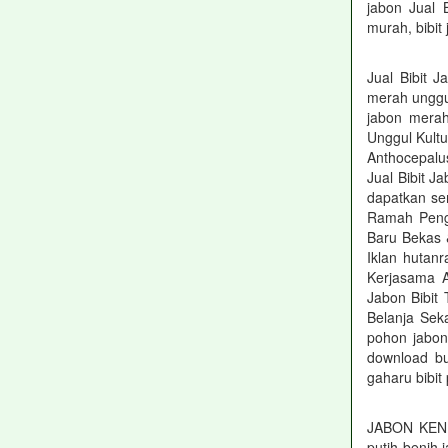
jabon Jual
murah, bibi
Jual Bibit 
merah unggu
jabon merah
Unggul Kultu
Anthocepalu
Jual Bibit J
dapatkan se
Ramah Pengg
Baru Bekas 
Iklan hutan
Kerjasama A
Jabon Bibit
Belanja Sek
pohon jabon
download bu
gaharu bibi
JABON KEND
putih benih