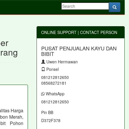
ONLINE SUPPORT | CONTACT PERSON
per
PUSAT PENJUALAN KAYU DAN
erang
BIBIT
Uwen Hermawan
Ponsel
081212812650
08568272181
WhatsApp
081212812650
litas Harga
Pin BB
abon Merah,
D372F378
bit Pohon