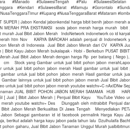
Utara #Manado #SulawesiTengah #Palu #SulawesiSelatan
enggara #Kendari #SulawesiBarat #Mamuju #Gorontalo #Sunda
#NusaTenggaraTimur #Kupang #NusaTenggaraBarat #Mataram #lomb
 SUPER | Jabon Kendal jabonkendal harga bibit benih jabon merah asl
 MERAH PRA EKSTRAKSI sosis jabon merah harga murah bibit 
t murah Jual Bibit Jabon Merah IndoNetwork indonetwork co id karya
n merah htm Nov KARYA BAROKAH adalah penjual di Indonetwork y
Jabon Merah di Indonesia Jual Bibit Jabon Merah dari CV KARYA Jual 
 | Bibit Kayu Jabon Merah bukalapak › Hobi › Berkebun PUSAT BIBI
 Merah Jual Bibit Jabon Merah dengan harga Rp per batang ( Nego ), 
h cm Stock yang Gambar untuk jual bibit pohon jabon merahLapo
r untuk jual bibit pohon jabon merah Hasil gambar untuk jual bibit
 gambar untuk jual bibit pohon jabon merah Hasil gambar untuk jual
 Gambar lainnya untuk jual bibit pohon jabon merah Jual Bibit Jab
eo untuk jual bibit pohon jabon merah youtube watchv=C nAxIDNw 
t Tanaman JUAL BIBIT POHON JABON MERAH SAMAMA HUB HA
[ Jual ] Bibit Jabon Merah | Penjual Bibit Kayu YouTube Video untu
 merah youtube watchv= Des Diunggah oleh mitrabibit Penjual dan 
al Bibit Jabon Merah Berkualitas Di Jawa Tengah Menyediakan P
Jabon Sebagai gambaran id id facebook permalink Harga Kayu J
a, berikut adalah harga kayu jabon pada tahun lalu Dzulhulaifa Bach
it pohon gaharu, Jual Bibit Jabon Tanaman Unggul Murah jualbibitmur