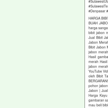
#Sulawesi
#SulawesiT
#Denpasar 
HARGA BIBIT
BUAH JABON
harga sanga
bibit jabo
Jual Bibit 
Jabon Merah
Bibit Jabon
jabon mera
Hasil gamba
merah Hasil
jabon merah
YouTube Vid
oleh Bibi
BERGARANSI 
pohon jabon
Jabon | Ju
Harga Kayu 
gambaran saj
mau beli bib