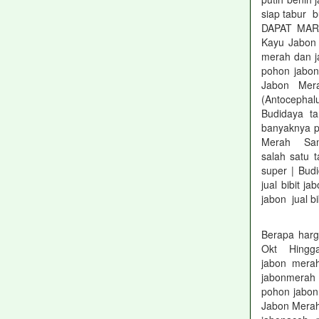
siap tabur 
DAPAT MAR
Kayu Jabon
merah dan 
pohon jabon
Jabon Mera
(Antocephal
Budidaya t
banyaknya p
Merah Sama
salah satu
super | Bud
jual bibit j
jabon jual b
Berapa harg
Okt Hingga k
jabon mera
jabonmerah n
pohon jabon
Jabon Merah