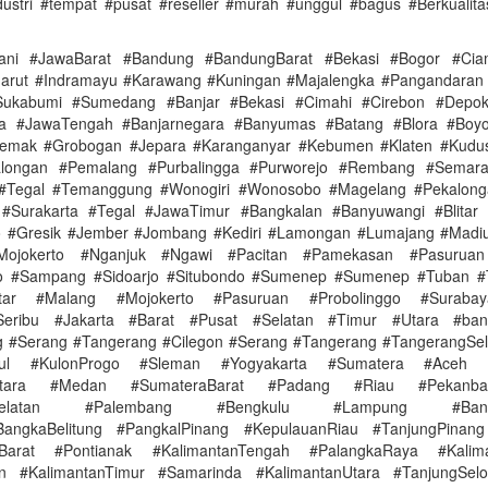
ndustri #tempat #pusat #reseller #murah #unggul #bagus #Berkualit
ani #JawaBarat #Bandung #BandungBarat #Bekasi #Bogor #Ciam
arut #Indramayu #Karawang #Kuningan #Majalengka #Pangandaran
ukabumi #Sumedang #Banjar #Bekasi #Cimahi #Cirebon #Depo
ya #JawaTengah #Banjarnegara #Banyumas #Batang #Blora #Boyol
Demak #Grobogan #Jepara #Karanganyar #Kebumen #Klaten #Kudu
alongan #Pemalang #Purbalingga #Purworejo #Rembang #Semar
 #Tegal #Temanggung #Wonogiri #Wonosobo #Magelang #Pekalonga
#Surakarta #Tegal #JawaTimur #Bangkalan #Banyuwangi #Blitar 
 #Gresik #Jember #Jombang #Kediri #Lamongan #Lumajang #Madi
Mojokerto #Nganjuk #Ngawi #Pacitan #Pamekasan #Pasuruan
go #Sampang #Sidoarjo #Situbondo #Sumenep #Sumenep #Tuban #
itar #Malang #Mojokerto #Pasuruan #Probolinggo #Surabay
Seribu #Jakarta #Barat #Pusat #Selatan #Timur #Utara #ba
 #Serang #Tangerang #Cilegon #Serang #Tangerang #TangerangSel
dul #KulonProgo #Sleman #Yogyakarta #Sumatera #Aceh 
Utara #Medan #SumateraBarat #Padang #Riau #Pekanb
aSelatan #Palembang #Bengkulu #Lampung #Band
BangkaBelitung #PangkalPinang #KepulauanRiau #TanjungPinang
nBarat #Pontianak #KalimantanTengah #PalangkaRaya #Kalima
in #KalimantanTimur #Samarinda #KalimantanUtara #TanjungSelo