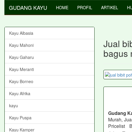
GUDANG KAYU
HOME
PROFIL
ARTIKEL
HU
Kayu Albasia
Jual b
Kayu Mahoni
bagus 
Kayu Gaharu
Kayu Meranti
Kayu Borneo
Kayu Afrika
kayu
Gudang K
Kayu Puspa
Murah, Jua
Pricelist
Kayu Kamper