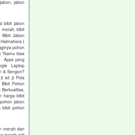
abon, jabon
 bibit jabon
merah, bibit
 Bibit Jabon
n Halmahera (
gginya pohon
ak ?kamu bisa
 · Apps yang
oogle Laptop
on & Sengon?
 sd ,jt Pola
 Bibit Pohon
Berkualitas,
 harga bibit
 pohon jabon
 bibit pohon
n merah dan
n merah asli