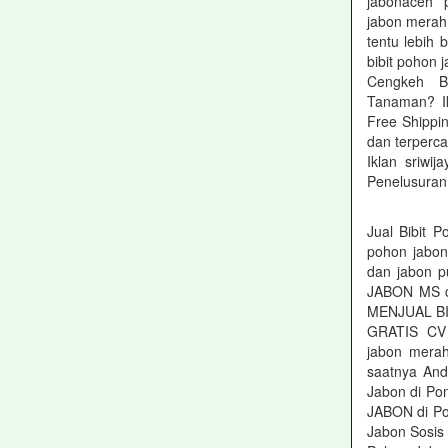
jabonaceh 
jabon merah 
tentu lebih 
bibit pohon 
Cengkeh Bi
Tanaman? Ik
Free Shippi
dan terperca
Iklan sriwi
Penelusuran 
Jual Bibit 
pohon jabon
dan jabon 
JABON MS c
MENJUAL B
GRATIS CV J
jabon mera
saatnya And
Jabon di Pon
JABON di Po
Jabon Sosis