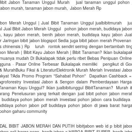
 Bibit Jabon Tanaman Unggul Murah jual tanaman unggul pohon j
t jabon murah, tanaman jabon murah, Jabon Merah Rp
Jabon Merah Unggul | Jual Bibit Tanaman Unggul jualbibitmurah jual
l Jual Bibit Jabon Merah Unggul pohon jabon merah, budidaya jabon 
, kayu jabon merah, benih jabon merah, budidaya kayu jabon Jual
r Jaringan bibit jabon blogspot Sedia juga bibit jabon merah Provena
s chinensis ) Rp luruh rontok sendiri seiring dengan bertambah tin
abon Merah | Bibit Kayu Jabon Merah | Bibit Tanaman? Iklan bukalap
muanya mudah Di Bukalapak tidak perlu ribet Bebas Penipuan Online
una · Pasar Online Terbesar Bukalapak memiliki pengikut di G
& MurahBuku Fiksi & LiteraturElektronik Murah Meriah Investasi Jab
rakyat ?Ada Promo Program "Sahabat Pohon" Dapatkan Cashback = jt
groforestry Investasi Jabon & Sengon dalam Pemberdayaan Harga
 Tanaman Kayu Unggul? Iklan jualbibitunggul BibitTanaman? Murah & 
arang Penelusuran yang terkait dengan jual bibit pohon jabon merah
 budidaya pohon jabon merah investasi pohon jabon cara budidaya
didaya pohon jabon pdf budidaya pohon jabon di jawa barat harga
t pohon gaharu community
AL BIBIT JABON MERAH DAN PUTIH bibitjabon web id p bibit jabo
 jabon asli harga nego benih jabon x HARGA BIBIT SUPER benih jabo