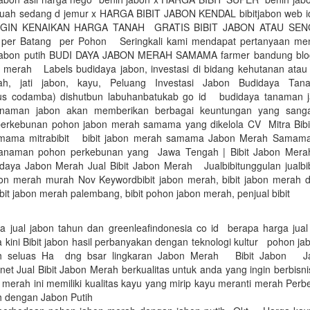
buah sedang d jemur x HARGA BIBIT JABON KENDAL bibitjabon web
GIN KENAIKAN HARGA TANAH GRATIS BIBIT JABON ATAU SE
 per Batang per Pohon Seringkali kami mendapat pertanyaan men
jabon putih BUDI DAYA JABON MERAH SAMAMA farmer bandung blog
 merah Labels budidaya jabon, investasi di bidang kehutanan atau
h, jati jabon, kayu, Peluang Investasi Jabon Budidaya Ta
us codamba) dishutbun labuhanbatukab go id budidaya tanaman 
anaman jabon akan memberikan berbagai keuntungan yang san
erkebunan pohon jabon merah samama yang dikelola CV Mitra Bibit
ma mitrabibit bibit jabon merah samama Jabon Merah Samam
 tanaman pohon perkebunan yang Jawa Tengah | Bibit Jabon M
idaya Jabon Merah Jual Bibit Jabon Merah Jualbibitunggulan jualb
abon merah murah Nov Keywordbibit jabon merah, bibit jabon merah di
ibit jabon merah palembang, bibit pohon jabon merah, penjual bibit
a jual jabon tahun dan greenleafindonesia co id berapa harga jual
ini Bibit jabon hasil perbanyakan dengan teknologi kultur pohon ja
h seluas Ha dng bsar lingkaran Jabon Merah Bibit Jabon J
et Jual Bibit Jabon Merah berkualitas untuk anda yang ingin berbisn
 merah ini memiliki kualitas kayu yang mirip kayu meranti merah Per
 dengan Jabon Putih