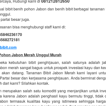
081212812650
ercaya, Hubungi kami di
al bibit benih pohon Jabon dan benih bibit berbagai tanaman b
unggul.
partai besar juga.
sanan bisa menghubungi staff kami di:
085846236170
08568272181
bibit.com
t Pohon Jabon Merah Unggul Murah
eka kebutuhan bibit penghijauan, salah satunya adalah j
bon merah sangat bagus untuk prospek investasi kayu dan ke
 akan datang. Tanaman Bibit Jabon Merah kami layani unt
Partai besar dan kerjasama penghijauan. Anda berminat den
h dari kami? Silahkan kontak.
 merupakan salah satu komoditi yang menjanjikan untuk inv
 karena Jabon adalah penghasil kayu bermutu tinggi, tidak 
jabon termasuk kualitas kayu yang istimewa sehingga harg