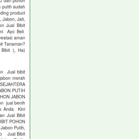
 dari pohon
n putih sudah
ading product
 Jabon, Jati,
 Jual Bibit
ini Ayo Beli
vestasi aman
ibit Tanaman?
Bibit (, Ha)
n Jual bibit
 jabon merah
R SEJAHTERA
JABON PUTIH
OHON JABON
n jual benih
k Anda Kini
n Jual Bibit
l BIBIT POHON
Jabon Putih,
b Jual Bibit