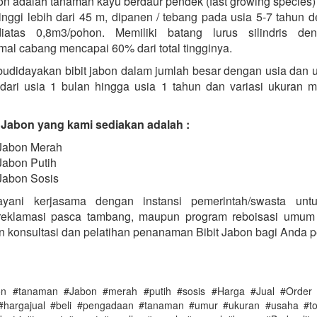
n adalah tanaman kayu berdaur pendek (fast growing species)
inggi lebih dari 45 m, dipanen / tebang pada usia 5-7 tahun d
diatas 0,8m3/pohon. Memiliki batang lurus silindris den
mal cabang mencapai 60% dari total tingginya.
didayakan bibit jabon dalam jumlah besar dengan usia dan 
, dari usia 1 bulan hingga usia 1 tahun dan variasi ukuran mu
t Jabon yang kami sediakan adalah :
 Jabon Merah
 Jabon Putih
 Jabon Sosis
yani kerjasama dengan instansi pemerintah/swasta unt
 reklamasi pasca tambang, maupun program reboisasi umum
 konsultasi dan pelatihan penanaman Bibit Jabon bagi Anda pe
hon #tanaman #Jabon #merah #putih #sosis #Harga #Jual #Order 
r #hargajual #beli #pengadaan #tanaman #umur #ukuran #usaha #to