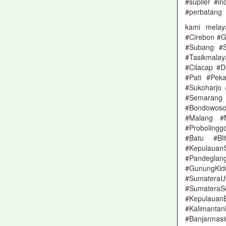
#suplier #i
#perbatang
kami melay
#Cirebon #G
#Subang #S
#Tasikmala
#Cilacap #
#Pati #Pek
#Sukoharjo
#Semarang 
#Bondowoso
#Malang #
#Proboling
#Batu #Bl
#Kepulauan
#Pandeglang
#GunungKi
#Sumatera
#Sumater
#Kepulauan
#Kalimanta
#Banjarmas