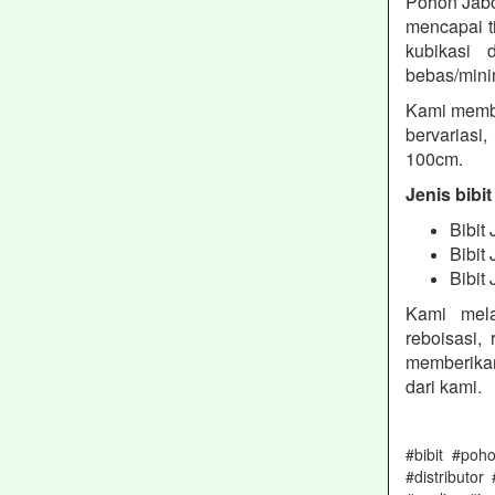
Pohon Jabo
mencapai t
kubikasi 
bebas/mini
Kami membu
bervariasi
100cm.
Jenis bibi
Bibit
Bibit
Bibit
Kami mela
reboisasi,
memberikan
dari kami.
#bibit #po
#distributo