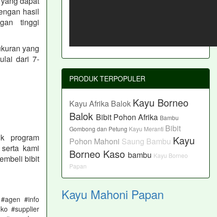
 yang dapat
engan hasil
gan tinggi
ukuran yang
lai dari 7-
PRODUK TERPOPULER
Kayu Borneo
Kayu Afrika Balok
Balok
Bibit Pohon Afrika
Bambu
Bibit
Gombong dan Petung
Kayu Meranti
uk program
Kayu
Pohon Mahoni
Saung Bambu
 serta kami
Borneo Kaso
bambu
Kayu Borneo
mbeli bibit
Papan
Kayu Mahoni Papan
#agen #info
ko #supplier