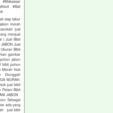
 #Makassar
Kecil #Bali
ok
i siap tabur
jabon merah
barokah jual
ang menjual
| Jual Bibit
T JABON Jual
Ukuran Bibit
rkan gambar
 pohon jabon
 bibit pohon
on Merah Hub
Sep Diunggah
RGA MURAH,
k jual bibit
Petani Bibit
ETANI JABON
abon Sebagai
tiar ada yang
ah jual bibit