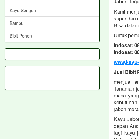
Jabon
Terp
Kayu Sengon
Kami menju
super dan 
Bambu
Bisa dalam 
Untuk peme
Bibit Pohon
Indosat: 
Indosat: 
www,kayu-
Jual Bibi
menjual an
Tanaman ja
masa yang
kebutuhan 
jabon mera
Kayu Jabon
depan Anda
lagi kayu 