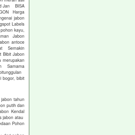
 id Jan BISA
NGON Harga
genai jabon
spot Labels
 pohon kayu,
naman Jabon
jabon antoce
gat Semakin
 Bibit Jabon
a merupakan
erah Samama
ibitunggulan
 bogor, bibit
 jabon tahun
bon putih dan
abon Kendal
is jabon atau
bedaan Pohon