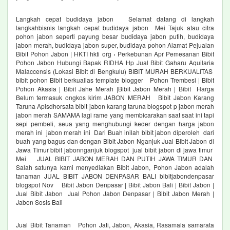
Langkah cepat budidaya jabon Selamat datang di langkah
langkahbisnis langkah cepat budidaya jabon Mei Tajuk atau citra
pohon jabon seperti payung besar budidaya jabon putih, budidaya
jabon merah, budidaya jabon super, budidaya pohon Alamat Pejualan
Bibit Pohon Jabon | HKTI hkti org › Perkebunan Apr Pemesanan Bibit
Pohon Jabon Hubungi Bapak RIDHA Hp Jual Bibit Gaharu Aquilaria
Malaccensis (Lokasi Bibit di Bengkulu) BIBIT MURAH BERKUALITAS
bibit pohon Bibit berkualias template blogger Pohon Trembesi | Bibit
Pohon Akasia | Bibit Jahe Merah |Bibit Jabon Merah | Bibit Harga
Belum termasuk ongkos kirim JABON MERAH Bibit Jabon Karang
Taruna Apisdhorsata bibit jabon karang taruna blogspot p jabon merah
jabon merah SAMAMA lagi rame yang membicarakan saat saat ini tapi
sepi pembeli, seua yang menghubungi keder dengan harga jabon
merah ini jabon merah ini Dari Buah inilah bibit jabon diperoleh dari
buah yang bagus dan dengan Bibit Jabon Nganjuk Jual Bibit Jabon di
Jawa Timur bibit jabonnganjuk blogspot jual bibit jabon di jawa timur
Mei JUAL BIBIT JABON MERAH DAN PUTIH JAWA TIMUR DAN
Salah satunya kami menyediakan Bibit Jabon, Pohon Jabon adalah
tanaman JUAL BIBIT JABON DENPASAR BALI bibitjabondenpasar
blogspot Nov Bibit Jabon Denpasar | Bibit Jabon Bali | Bibit Jabon |
Jual Bibit Jabon Jual Pohon Jabon Denpasar | Bibit Jabon Merah |
Jabon Sosis Bali
Jual Bibit Tanaman Pohon Jati, Jabon, Akasia, Rasamala samarata