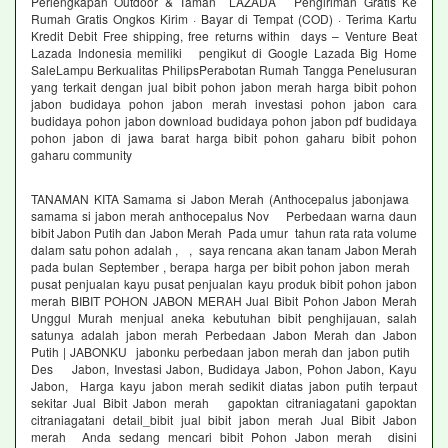
Perlengkapan Outdoor & Taman LAZADA Pengiriman Gratis Ke
Rumah Gratis Ongkos Kirim · Bayar di Tempat (COD) · Terima Kartu
Kredit Debit Free shipping, free returns within days – Venture Beat
Lazada Indonesia memiliki pengikut di Google Lazada Big Home
SaleLampu Berkualitas PhilipsPerabotan Rumah Tangga Penelusuran
yang terkait dengan jual bibit pohon jabon merah harga bibit pohon
jabon budidaya pohon jabon merah investasi pohon jabon cara
budidaya pohon jabon download budidaya pohon jabon pdf budidaya
pohon jabon di jawa barat harga bibit pohon gaharu bibit pohon
gaharu community
TANAMAN KITA Samama si Jabon Merah (Anthocepalus jabonjawa
samama si jabon merah anthocepalus Nov Perbedaan warna daun
bibit Jabon Putih dan Jabon Merah Pada umur tahun rata rata volume
dalam satu pohon adalah , , saya rencana akan tanam Jabon Merah
pada bulan September , berapa harga per bibit pohon jabon merah
pusat penjualan kayu pusat penjualan kayu produk bibit pohon jabon
merah BIBIT POHON JABON MERAH Jual Bibit Pohon Jabon Merah
Unggul Murah menjual aneka kebutuhan bibit penghijauan, salah
satunya adalah jabon merah Perbedaan Jabon Merah dan Jabon
Putih | JABONKU jabonku perbedaan jabon merah dan jabon putih
Des Jabon, Investasi Jabon, Budidaya Jabon, Pohon Jabon, Kayu
Jabon, Harga kayu jabon merah sedikit diatas jabon putih terpaut
sekitar Jual Bibit Jabon merah gapoktan citraniagatani gapoktan
citraniagatani detail_bibit jual bibit jabon merah Jual Bibit Jabon
merah Anda sedang mencari bibit Pohon Jabon merah disini