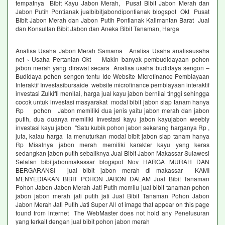
tempatnya Bibit Kayu Jabon Merah, Pusat Bibit Jabon Merah dan
Jabon Putih Pontianak jualbibitjabondipontianak blogspot Okt Pusat
Bibit Jabon Merah dan Jabon Putih Pontianak Kalimantan Barat Jual
dan Konsultan Bibit Jabon dan Aneka Bibit Tanaman, Harga
Analisa Usaha Jabon Merah Samama Analisa Usaha analisausaha
net › Usaha Pertanian Okt Makin banyak pembudidayaan pohon
jabon merah yang dirawat secara Analisa usaha budidaya sengon –
Budidaya pohon sengon tentu Ide Website Microfinance Pembiayaan
Interaktif Investasibursaide website microfinance pembiayaan interaktif
investasi Zulkifli menilai, harga jual kayu jabon bernilai tinggi sehingga
cocok untuk investasi masyarakat modal bibit jabon siap tanam hanya
Rp pohon Jabon memiliki dua jenis yaitu jabon merah dan jabon
putih, dua duanya memiliki Investasi kayu jabon kayujabon weebly
investasi kayu jabon "Satu kubik pohon jabon sekarang harganya Rp ,
juta, kalau harga Ia menuturkan modal bibit jabon siap tanam hanya
Rp Misalnya jabon merah memiliki karakter kayu yang keras
sedangkan jabon putih sebaliknya Jual Bibit Jabon Makassar Sulawesi
Selatan bibitjabonmakassar blogspot Nov HARGA MURAH DAN
BERGARANSI jual bibit jabon merah di makassar KAMI
MENYEDIAKAN BIBIT POHON JABON DALAM Jual Bibit Tanaman
Pohon Jabon Jabon Merah Jati Putih momilu jual bibit tanaman pohon
jabon jabon merah jati putih jati Jual Bibit Tanaman Pohon Jabon
Jabon Merah Jati Putih Jati Super All of image that appear on this page
found from internet The WebMaster does not hold any Penelusuran
yang terkait dengan jual bibit pohon jabon merah