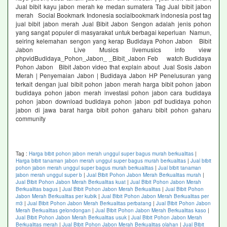
Jual bibit kayu jabon merah ke medan sumatera Tag Jual bibit jabon
merah Social Bookmark Indonesia socialbookmark indonesia post tag
jual bibit jabon merah Jual Bibit Jabon Sengon adalah jenis pohon
yang sangat populer di masyarakat untuk berbagai keperluan Namun,
seiring kelemahan sengon yang kerap Budidaya Pohon Jabon Bibit
Jabon Live Musics livemusics info view
phpvidBudidaya_Pohon_Jabon_ _Bibit_Jabon Feb watch Budidaya
Pohon Jabon Bibit Jabon video that explain about Jual Sosis Jabon
Merah | Penyemaian Jabon | Budidaya Jabon HP Penelusuran yang
terkait dengan jual bibit pohon jabon merah harga bibit pohon jabon
budidaya pohon jabon merah investasi pohon jabon cara budidaya
pohon jabon download budidaya pohon jabon pdf budidaya pohon
jabon di jawa barat harga bibit pohon gaharu bibit pohon gaharu
community
Tag :
Harga bibit pohon jabon merah unggul super bagus murah berkualitas
|
Harga bibit tanaman jabon merah unggul super bagus murah berkualitas
|
Jual bibit
pohon jabon merah unggul super bagus murah berkualitas
|
Jual bibit tanaman
jabon merah unggul super b
|
Jual Bibit Pohon Jabon Merah Berkualitas murah
|
Jual Bibit Pohon Jabon Merah Berkualitas kuat
|
Jual Bibit Pohon Jabon Merah
Berkualitas bagus
|
Jual Bibit Pohon Jabon Merah Berkualitas
|
Jual Bibit Pohon
Jabon Merah Berkualitas per kubik
|
Jual Bibit Pohon Jabon Merah Berkualitas per
m3
|
Jual Bibit Pohon Jabon Merah Berkualitas perbatang
|
Jual Bibit Pohon Jabon
Merah Berkualitas gelondongan
|
Jual Bibit Pohon Jabon Merah Berkualitas kaso
|
Jual Bibit Pohon Jabon Merah Berkualitas usuk
|
Jual Bibit Pohon Jabon Merah
Berkualitas merah
|
Jual Bibit Pohon Jabon Merah Berkualitas olahan
|
Jual Bibit