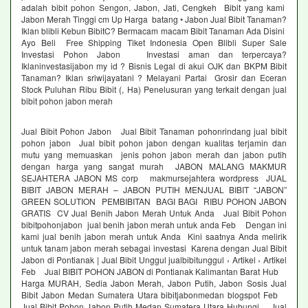
adalah bibit pohon Sengon, Jabon, Jati, Cengkeh Bibit yang kami
Jabon Merah Tinggi cm Up Harga batang • Jabon Jual Bibit Tanaman?
Iklan blibli Kebun BibitC? Bermacam macam Bibit Tanaman Ada Disini
Ayo Beli Free Shipping Tiket Indonesia Open Blibli Super Sale
Investasi Pohon Jabon Investasi aman dan terpercaya?
Iklaninvestasijabon my id ? Bisnis Legal di akui OJK dan BKPM Bibit
Tanaman? Iklan sriwijayatani ? Melayani Partai Grosir dan Eceran
Stock Puluhan Ribu Bibit (, Ha) Penelusuran yang terkait dengan jual
bibit pohon jabon merah
Jual Bibit Pohon Jabon Jual Bibit Tanaman pohonrindang jual bibit
pohon jabon Jual bibit pohon jabon dengan kualitas terjamin dan
mutu yang memuaskan jenis pohon jabon merah dan jabon putih
dengan harga yang sangat murah JABON MALANG MAKMUR
SEJAHTERA JABON MS corp makmursejahtera wordpress JUAL
BIBIT JABON MERAH – JABON PUTIH MENJUAL BIBIT “JABON”
GREEN SOLUTION PEMBIBITAN BAGI BAGI RIBU POHON JABON
GRATIS CV Jual Benih Jabon Merah Untuk Anda Jual Bibit Pohon
bibitpohonjabon jual benih jabon merah untuk anda Feb Dengan ini
kami jual benih jabon merah untuk Anda Kini saatnya Anda melirik
untuk tanam jabon merah sebagai investasi Karena dengan Jual Bibit
Jabon di Pontianak | Jual Bibit Unggul jualbibitunggul › Artikel › Artikel
Feb Jual BIBIT POHON JABON di Pontianak Kalimantan Barat Hub
Harga MURAH, Sedia Jabon Merah, Jabon Putih, Jabon Sosis Jual
Bibit Jabon Medan Sumatera Utara bibitjabonmedan blogspot Feb
Jual Bibit Pohon Jabon Putih Medan Sumatera Utara Hubungi Jual