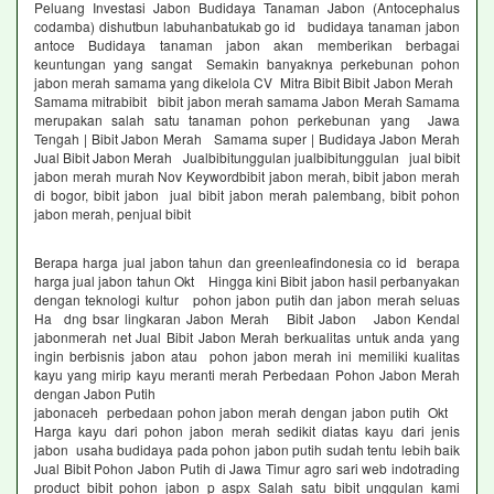
Peluang Investasi Jabon Budidaya Tanaman Jabon (Antocephalus
codamba) dishutbun labuhanbatukab go id budidaya tanaman jabon
antoce Budidaya tanaman jabon akan memberikan berbagai
keuntungan yang sangat Semakin banyaknya perkebunan pohon
jabon merah samama yang dikelola CV Mitra Bibit Bibit Jabon Merah
Samama mitrabibit bibit jabon merah samama Jabon Merah Samama
merupakan salah satu tanaman pohon perkebunan yang Jawa
Tengah | Bibit Jabon Merah Samama super | Budidaya Jabon Merah
Jual Bibit Jabon Merah Jualbibitunggulan jualbibitunggulan jual bibit
jabon merah murah Nov Keywordbibit jabon merah, bibit jabon merah
di bogor, bibit jabon jual bibit jabon merah palembang, bibit pohon
jabon merah, penjual bibit
Berapa harga jual jabon tahun dan greenleafindonesia co id berapa
harga jual jabon tahun Okt Hingga kini Bibit jabon hasil perbanyakan
dengan teknologi kultur pohon jabon putih dan jabon merah seluas
Ha dng bsar lingkaran Jabon Merah Bibit Jabon Jabon Kendal
jabonmerah net Jual Bibit Jabon Merah berkualitas untuk anda yang
ingin berbisnis jabon atau pohon jabon merah ini memiliki kualitas
kayu yang mirip kayu meranti merah Perbedaan Pohon Jabon Merah
dengan Jabon Putih
jabonaceh perbedaan pohon jabon merah dengan jabon putih Okt
Harga kayu dari pohon jabon merah sedikit diatas kayu dari jenis
jabon usaha budidaya pada pohon jabon putih sudah tentu lebih baik
Jual Bibit Pohon Jabon Putih di Jawa Timur agro sari web indotrading
product bibit pohon jabon p aspx Salah satu bibit unggulan kami