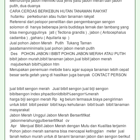
Menurutnya jabon memiliki dua jenis yaitu jabon merah dan jabon
putih, dua duanya
CARA CERDAS BERKEBUN HUTAN TANAMAN RAKYAT
hutanku perkebunan atau hutan tanaman rakyat
Referensi dari pelopor penelitian dan pengembangan sengon
solomon di hanya beberapa jenis budidaya ternak dan tambang yang
bisa mengunggulinya jati ( Tectona grandis ) , jabon ( Antocephalus
cadamba ) , gaharu ( Aquilaria sp )
Jual pohon Jabon Merah Putih Tukang Taman
jasatamanminimalis jual pohon jabon merah putih
Des POHON JABON I BIBIT POHON JABON MERAH ATAU PUTIH
bibit jabon murah,bibit tanaman jabon,jual bibit jabon merah
majuberkah bibit%jabon htm
Merupakan penemuan metode baru agar supaya tanaman lebih cepat
besar serta getah yang di hasilkan juga banyak CONTACT PERSON
jual bibit sengon merah Jual bibit sengon jual biji sengon
bibitsengon index phpactionidbibit%sengon%merah
harga biji sengon merah Rp kg belum termasuk biaya pengiriman
untuk bibit bibit pesisir bibit kayu kehutanan bibit buah bibit tanaman
masyarakat
Jabon Merah Unggul Jabon Merah Bersertifikat
jabonmerahunggulbersertifikat cv
Apr Menjual Bibit Jabon Merah dengan Mutu dan Kualitas terjamin
Pohon jabon merah samama bisa mencapai ketinggian meter jual
tanah kebun murah untuk di tanami tanaman jabon dan sengon berikut