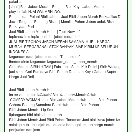
paket …
[ Jual ] Bibit Jabon Merah | Penjual Bibit Kayu Jabon Merah
play tojsiab NzALWVqMRHcDQz
Penjual dan Petani Bibit Jabon | Jual Bibit Jabon Merah Berkualitas Di
Jawa Tengah Peluang Bisnis | Memilih Pohon Jabon untuk Bisnis
Perkayuan Part
Jual Bibit Jabon Merah Hub | TopicNow info
topicnow info topic jual bibit jabon merah hub
JUAL BIBIT POHON JABON MERAH SAMAMA HUB HARGA
MURAH, BERGARANSI, STOK BANYAK SIAP KIRIM KE SELURUH
INDONESIA
kegunaan daun jabon merah at Thedomainfo
thedomainfo kegunaan kegunaan_daun_jabon_merah
Sirih Merah | SIRIH HITAM | Foto jenis Sirih | Klik Disini | Sirih Wulung
jual sirih, Cari Budidaya Bibit Pohon Tanaman Kayu Gaharu Super
Harga Jual Beli
Jual Bibit Jabon Merah Hub
lm ee video phpid=CJual%Bibit%Jabon%Merah%Hub
COMEDY WOMAN Jual Bibit Jabon Merah Hub Jual Bibit Pohon
Gaharu Padang Sumatera Barat Hub Jual Bibit Pohon
Bibit Jabon Merah Lip Sex
liptongued bibi bibit jabon merah
Bibit Jabon Merah Jual Bibit Pohon Tanaman Jual bibit kayu jabon ke
salatiga hub tani sejahtera tersedia berbagai ukuran harga murah
penjualan dan jasa