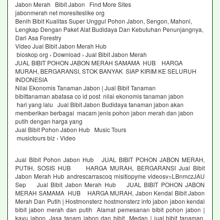
Jabon Merah Bibit Jabon Find More Sites
jabonmerah net moresiteslike org
Benih Bibit Kualitas Super Unggul Pohon Jabon, Sengon, Mahoni,
Lengkap Dengan Paket Alat Budidaya Dan Kebutuhan Penunjangnya,
Dari Asa Forestry
Video Jual Bibit Jabon Merah Hub
bioskop org › Download › Jual Bibit Jabon Merah
JUAL BIBIT POHON JABON MERAH SAMAMA HUB HARGA
MURAH, BERGARANSI, STOK BANYAK SIAP KIRIM KE SELURUH
INDONESIA
Nilai Ekonomis Tanaman Jabon | Jual Bibit Tanaman
bibittanaman abatasa co id post nilai ekonomis tanaman jabon
hari yang lalu Jual Bibit Jabon Budidaya tanaman jabon akan
memberikan berbagai macam jenis pohon jabon merah dan jabon
putih dengan harga yang
Jual Bibit Pohon Jabon Hub Music Tours
musictours biz › Video
Jual Bibit Pohon Jabon Hub JUAL BIBIT POHON JABON MERAH,
PUTIH, SOSIS HUB HARGA MURAH, BERGARANSI Jual Bibit
Jabon Merah Hub andrescarrascoq misitiopyme videosv=LBnmczJAU
Sep Jual Bibit Jabon Merah Hub JUAL BIBIT POHON JABON
MERAH SAMAMA HUB HARGA MURAH, Jabon Kendal Bibit Jabon
Merah Dan Putih | Hostmonsterz hostmonsterz info jabon jabon kendal
bibit jabon merah dan putih Alamat pemesanan bibit pohon jabon |
kayu jabon, Jasa tanam jabon dan bibit Medan | jual bibit tanaman,