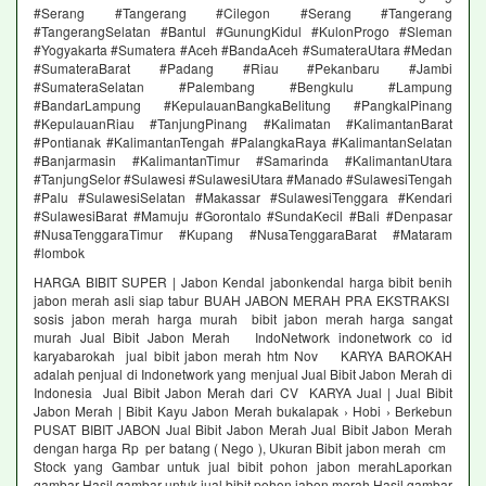
#Serang #Tangerang #Cilegon #Serang #Tangerang
#TangerangSelatan #Bantul #GunungKidul #KulonProgo #Sleman
#Yogyakarta #Sumatera #Aceh #BandaAceh #SumateraUtara #Medan
#SumateraBarat #Padang #Riau #Pekanbaru #Jambi
#SumateraSelatan #Palembang #Bengkulu #Lampung
#BandarLampung #KepulauanBangkaBelitung #PangkalPinang
#KepulauanRiau #TanjungPinang #Kalimatan #KalimantanBarat
#Pontianak #KalimantanTengah #PalangkaRaya #KalimantanSelatan
#Banjarmasin #KalimantanTimur #Samarinda #KalimantanUtara
#TanjungSelor #Sulawesi #SulawesiUtara #Manado #SulawesiTengah
#Palu #SulawesiSelatan #Makassar #SulawesiTenggara #Kendari
#SulawesiBarat #Mamuju #Gorontalo #SundaKecil #Bali #Denpasar
#NusaTenggaraTimur #Kupang #NusaTenggaraBarat #Mataram
#lombok
HARGA BIBIT SUPER | Jabon Kendal jabonkendal harga bibit benih
jabon merah asli siap tabur BUAH JABON MERAH PRA EKSTRAKSI
sosis jabon merah harga murah bibit jabon merah harga sangat
murah Jual Bibit Jabon Merah IndoNetwork indonetwork co id
karyabarokah jual bibit jabon merah htm Nov KARYA BAROKAH
adalah penjual di Indonetwork yang menjual Jual Bibit Jabon Merah di
Indonesia Jual Bibit Jabon Merah dari CV KARYA Jual | Jual Bibit
Jabon Merah | Bibit Kayu Jabon Merah bukalapak › Hobi › Berkebun
PUSAT BIBIT JABON Jual Bibit Jabon Merah Jual Bibit Jabon Merah
dengan harga Rp per batang ( Nego ), Ukuran Bibit jabon merah cm
Stock yang Gambar untuk jual bibit pohon jabon merahLaporkan
gambar Hasil gambar untuk jual bibit pohon jabon merah Hasil gambar