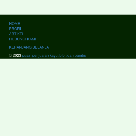
HOME
PROFIL
ARTIKEL
HUBUNGI KAMI
KERANJANG BELANJA
© 2023
pusat penjualan kayu, bibit dan bambu
kami melayani #JawaBarat #Bandung #BandungBarat #Bekasi #Bogor
#Ciamis #Cianjur #Cirebon #Garut #Indramayu #Karawang #Kuningan
#Majalengka #Pangandaran #Purwakarta #Subang #Sukabumi
#Sumedang #Banjar #Bekasi #Cimahi #Cirebon #Depok #Sukabumi
#Tasikmalaya #JawaTengah #Banjarnegara #Banyumas #Batang
#Blora #Boyolali #Brebes #Cilacap #Demak #Grobogan #Jepara
#Karanganyar #Kebumen #Klaten #Kudus #Magelang #Pati
#Pekalongan #Pemalang #Purbalingga #Purworejo #Rembang
#Semarang #Sragen #Sukoharjo #Tegal #Temanggung #Wonogiri
#Wonosobo #Magelang #Pekalongan #Salatiga #Semarang
#Surakarta #Tegal #JawaTimur #Bangkalan #Banyuwangi #Blitar
#Bojonegoro #Bondowoso #Gresik #Jember #Jombang #Kediri
#Lamongan #Lumajang #Madiun #Magetan #Malang #Mojokerto
#Nganjuk #Ngawi #Pacitan #Pamekasan #Pasuruan #Ponorogo
#Probolinggo #Sampang #Sidoarjo #Situbondo #Sumenep #Sumenep