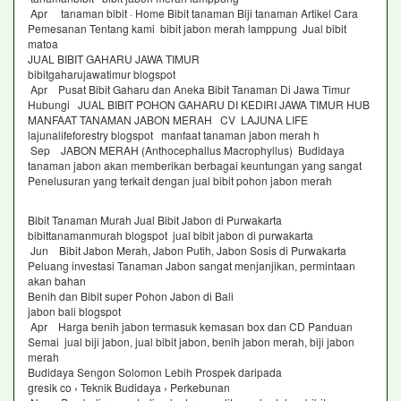
Apr tanaman bibit · Home Bibit tanaman Biji tanaman Artikel Cara
Pemesanan Tentang kami bibit jabon merah lamppung Jual bibit
matoa
JUAL BIBIT GAHARU JAWA TIMUR
bibitgaharujawatimur blogspot
Apr Pusat Bibit Gaharu dan Aneka Bibit Tanaman Di Jawa Timur
Hubungi JUAL BIBIT POHON GAHARU DI KEDIRI JAWA TIMUR HUB
MANFAAT TANAMAN JABON MERAH CV LAJUNA LIFE
lajunalifeforestry blogspot manfaat tanaman jabon merah h
Sep JABON MERAH (Anthocephallus Macrophyllus) Budidaya
tanaman jabon akan memberikan berbagai keuntungan yang sangat
Penelusuran yang terkait dengan jual bibit pohon jabon merah
Bibit Tanaman Murah Jual Bibit Jabon di Purwakarta
bibittanamanmurah blogspot jual bibit jabon di purwakarta
Jun Bibit Jabon Merah, Jabon Putih, Jabon Sosis di Purwakarta
Peluang investasi Tanaman Jabon sangat menjanjikan, permintaan
akan bahan
Benih dan Bibit super Pohon Jabon di Bali
jabon bali blogspot
Apr Harga benih jabon termasuk kemasan box dan CD Panduan
Semai jual biji jabon, jual bibit jabon, benih jabon merah, biji jabon
merah
Budidaya Sengon Solomon Lebih Prospek daripada
gresik co › Teknik Budidaya › Perkebunan