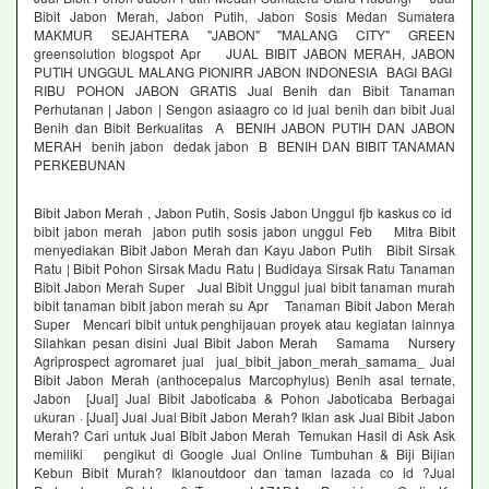
Bibit Jabon Merah, Jabon Putih, Jabon Sosis Medan Sumatera
MAKMUR SEJAHTERA "JABON" "MALANG CITY" GREEN
greensolution blogspot Apr JUAL BIBIT JABON MERAH, JABON
PUTIH UNGGUL MALANG PIONIRR JABON INDONESIA BAGI BAGI
RIBU POHON JABON GRATIS Jual Benih dan Bibit Tanaman
Perhutanan | Jabon | Sengon asiaagro co id jual benih dan bibit Jual
Benih dan Bibit Berkualitas A BENIH JABON PUTIH DAN JABON
MERAH benih jabon dedak jabon B BENIH DAN BIBIT TANAMAN
PERKEBUNAN
Bibit Jabon Merah , Jabon Putih, Sosis Jabon Unggul fjb kaskus co id
bibit jabon merah jabon putih sosis jabon unggul Feb Mitra Bibit
menyediakan Bibit Jabon Merah dan Kayu Jabon Putih Bibit Sirsak
Ratu | Bibit Pohon Sirsak Madu Ratu | Budidaya Sirsak Ratu Tanaman
Bibit Jabon Merah Super Jual Bibit Unggul jual bibit tanaman murah
bibit tanaman bibit jabon merah su Apr Tanaman Bibit Jabon Merah
Super Mencari bibit untuk penghijauan proyek atau kegiatan lainnya
Silahkan pesan disini Jual Bibit Jabon Merah Samama Nursery
Agriprospect agromaret jual jual_bibit_jabon_merah_samama_ Jual
Bibit Jabon Merah (anthocepalus Marcophylus) Benih asal ternate,
Jabon [Jual] Jual Bibit Jaboticaba & Pohon Jaboticaba Berbagai
ukuran · [Jual] Jual Jual Bibit Jabon Merah? Iklan ask Jual Bibit Jabon
Merah? Cari untuk Jual Bibit Jabon Merah Temukan Hasil di Ask Ask
memiliki pengikut di Google Jual Online Tumbuhan & Biji Bijian
Kebun Bibit Murah? Iklanoutdoor dan taman lazada co id ?Jual