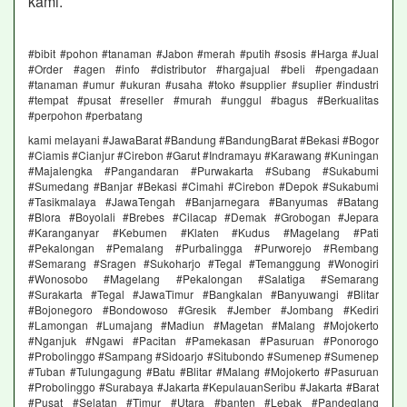
kami.
#bibit #pohon #tanaman #Jabon #merah #putih #sosis #Harga #Jual
#Order #agen #info #distributor #hargajual #beli #pengadaan
#tanaman #umur #ukuran #usaha #toko #supplier #suplier #industri
#tempat #pusat #reseller #murah #unggul #bagus #Berkualitas
#perpohon #perbatang
kami melayani #JawaBarat #Bandung #BandungBarat #Bekasi #Bogor
#Ciamis #Cianjur #Cirebon #Garut #Indramayu #Karawang #Kuningan
#Majalengka #Pangandaran #Purwakarta #Subang #Sukabumi
#Sumedang #Banjar #Bekasi #Cimahi #Cirebon #Depok #Sukabumi
#Tasikmalaya #JawaTengah #Banjarnegara #Banyumas #Batang
#Blora #Boyolali #Brebes #Cilacap #Demak #Grobogan #Jepara
#Karanganyar #Kebumen #Klaten #Kudus #Magelang #Pati
#Pekalongan #Pemalang #Purbalingga #Purworejo #Rembang
#Semarang #Sragen #Sukoharjo #Tegal #Temanggung #Wonogiri
#Wonosobo #Magelang #Pekalongan #Salatiga #Semarang
#Surakarta #Tegal #JawaTimur #Bangkalan #Banyuwangi #Blitar
#Bojonegoro #Bondowoso #Gresik #Jember #Jombang #Kediri
#Lamongan #Lumajang #Madiun #Magetan #Malang #Mojokerto
#Nganjuk #Ngawi #Pacitan #Pamekasan #Pasuruan #Ponorogo
#Probolinggo #Sampang #Sidoarjo #Situbondo #Sumenep #Sumenep
#Tuban #Tulungagung #Batu #Blitar #Malang #Mojokerto #Pasuruan
#Probolinggo #Surabaya #Jakarta #KepulauanSeribu #Jakarta #Barat
#Pusat #Selatan #Timur #Utara #banten #Lebak #Pandeglang