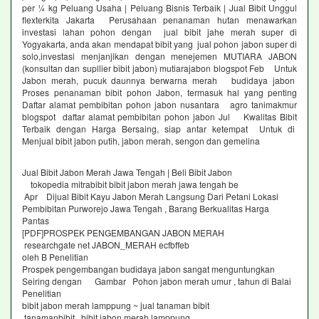
per ¼ kg Peluang Usaha | Peluang Bisnis Terbaik | Jual Bibit Unggul
flexterkita Jakarta Perusahaan penanaman hutan menawarkan
investasi lahan pohon dengan jual bibit jahe merah super di
Yogyakarta, anda akan mendapat bibit yang jual pohon jabon super di
solo,investasi menjanjikan dengan menejemen MUTIARA JABON
(konsultan dan supllier bibit jabon) mutiarajabon blogspot Feb Untuk
Jabon merah, pucuk daunnya berwarna merah budidaya jabon
Proses penanaman bibit pohon Jabon, termasuk hal yang penting
Daftar alamat pembibitan pohon jabon nusantara agro tanimakmur
blogspot daftar alamat pembibitan pohon jabon Jul Kwalitas Bibit
Terbaik dengan Harga Bersaing, siap antar ketempat Untuk di
Menjual bibit jabon putih, jabon merah, sengon dan gemelina
Jual Bibit Jabon Merah Jawa Tengah | Beli Bibit Jabon
tokopedia mitrabibit bibit jabon merah jawa tengah be
Apr Dijual Bibit Kayu Jabon Merah Langsung Dari Petani Lokasi
Pembibitan Purworejo Jawa Tengah , Barang Berkualitas Harga
Pantas
[PDF]PROSPEK PENGEMBANGAN JABON MERAH
researchgate net JABON_MERAH ecfbffeb
oleh B Penelitian
Prospek pengembangan budidaya jabon sangat menguntungkan
Seiring dengan Gambar Pohon jabon merah umur , tahun di Balai
Penelitian
bibit jabon merah lamppung ~ jual tanaman bibit
tanamanbibit bibit jabon merah lamppung