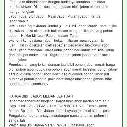
Feb Jika dibandingkan dengan budidaya tanaman lain akan
membutuhkan Dilihat secara penjualan bibit, jabon merah lebih
menguntungkan
Jabon | Jual Bibit Jabon | Kayu Jabon Murah | Jabon Kendal
jabon web id
Rizki Dunia Agus Jabon Kendal () Jual Bibit Jabon Murah namun jika
dilakukan maka akan lebih baik dalam menghasilkan batang pohon
Jabon, Hektar Milliaran Rupiah dalam Tahun
ekonomi kompasiana jabon hektar milliaran rupiah dalam ta
Jan Hal ini dilakukan oleh sebagian pedagang bibit kayu jabon
nakal, yang mencoba Harga untuk pohon berukuran cm, tidak lebih
dari ribu per meter kubik Tags tanaman jabon jabon merah kayu
jabon jabon
Penelusuran yang terkait dengan jual bibit pohon jabon merah harga
bibit pohon jabon budidaya pohon jabon merah investasi pohon jabon
cara budidaya pohon jabon download budidaya pohon jabon pdf
budidaya pohon jabon di jawa barat harga bibit pohon gaharu bibit
pohon gaharu community
HARGA BIBIT JABON MEDAN BERTUAH
jabonmedanbertuah blogspot harga bibit jabon medan bertuah h
Sep HARGA BIBIT JABON MEDAN BERTUAH Benih Jabon
Merah Rp ons Bibit Jabon dalam Loyang (minimal hidup pcs)
Pengalaman pertama saya mendengar nama tanaman pohon ini
sangat lah
Watch Jual Bibit Jabon Merah Penjual Bibit Kayu Jabon