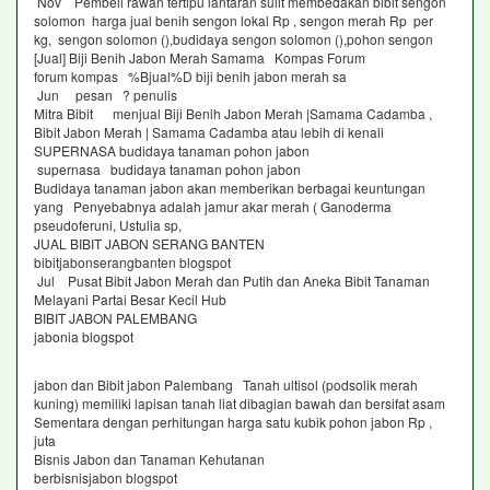
Nov Pembeli rawan tertipu lantaran sulit membedakan bibit sengon
solomon harga jual benih sengon lokal Rp , sengon merah Rp per
kg, sengon solomon (),budidaya sengon solomon (),pohon sengon
[Jual] Biji Benih Jabon Merah Samama Kompas Forum
forum kompas %Bjual%D biji benih jabon merah sa
Jun pesan ? penulis
Mitra Bibit menjual Biji Benih Jabon Merah |Samama Cadamba ,
Bibit Jabon Merah | Samama Cadamba atau lebih di kenali
SUPERNASA budidaya tanaman pohon jabon
supernasa budidaya tanaman pohon jabon
Budidaya tanaman jabon akan memberikan berbagai keuntungan
yang Penyebabnya adalah jamur akar merah ( Ganoderma
pseudoferuni, Ustulia sp,
JUAL BIBIT JABON SERANG BANTEN
bibitjabonserangbanten blogspot
Jul Pusat Bibit Jabon Merah dan Putih dan Aneka Bibit Tanaman
Melayani Partai Besar Kecil Hub
BIBIT JABON PALEMBANG
jabonia blogspot
jabon dan Bibit jabon Palembang Tanah ultisol (podsolik merah
kuning) memiliki lapisan tanah liat dibagian bawah dan bersifat asam
Sementara dengan perhitungan harga satu kubik pohon jabon Rp ,
juta
Bisnis Jabon dan Tanaman Kehutanan
berbisnisjabon blogspot