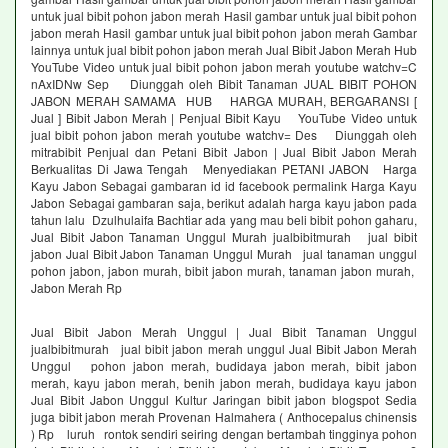
untuk jual bibit pohon jabon merah Hasil gambar untuk jual bibit pohon
jabon merah Hasil gambar untuk jual bibit pohon jabon merah Gambar
lainnya untuk jual bibit pohon jabon merah Jual Bibit Jabon Merah Hub
YouTube Video untuk jual bibit pohon jabon merah youtube watchv=C
nAxIDNw Sep Diunggah oleh Bibit Tanaman JUAL BIBIT POHON
JABON MERAH SAMAMA HUB HARGA MURAH, BERGARANSI [
Jual ] Bibit Jabon Merah | Penjual Bibit Kayu YouTube Video untuk
jual bibit pohon jabon merah youtube watchv= Des Diunggah oleh
mitrabibit Penjual dan Petani Bibit Jabon | Jual Bibit Jabon Merah
Berkualitas Di Jawa Tengah Menyediakan PETANI JABON Harga
Kayu Jabon Sebagai gambaran id id facebook permalink Harga Kayu
Jabon Sebagai gambaran saja, berikut adalah harga kayu jabon pada
tahun lalu Dzulhulaifa Bachtiar ada yang mau beli bibit pohon gaharu,
Jual Bibit Jabon Tanaman Unggul Murah jualbibitmurah jual bibit
jabon Jual Bibit Jabon Tanaman Unggul Murah jual tanaman unggul
pohon jabon, jabon murah, bibit jabon murah, tanaman jabon murah,
Jabon Merah Rp
Jual Bibit Jabon Merah Unggul | Jual Bibit Tanaman Unggul
jualbibitmurah jual bibit jabon merah unggul Jual Bibit Jabon Merah
Unggul pohon jabon merah, budidaya jabon merah, bibit jabon
merah, kayu jabon merah, benih jabon merah, budidaya kayu jabon
Jual Bibit Jabon Unggul Kultur Jaringan bibit jabon blogspot Sedia
juga bibit jabon merah Provenan Halmahera ( Anthocepalus chinensis
) Rp luruh rontok sendiri seiring dengan bertambah tingginya pohon