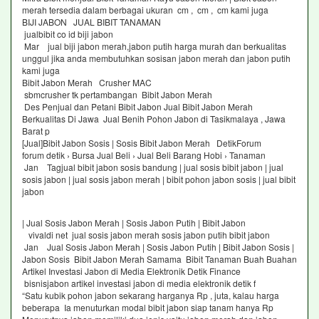
merah tersedia dalam berbagai ukuran cm , cm , cm kami juga
BIJI JABON JUAL BIBIT TANAMAN
jualbibit co id biji jabon
Mar jual biji jabon merah,jabon putih harga murah dan berkualitas
unggul jika anda membutuhkan sosisan jabon merah dan jabon putih
kami juga
Bibit Jabon Merah Crusher MAC
sbmcrusher tk pertambangan Bibit Jabon Merah
Des Penjual dan Petani Bibit Jabon Jual Bibit Jabon Merah
Berkualitas Di Jawa Jual Benih Pohon Jabon di Tasikmalaya , Jawa
Barat p
[Jual]Bibit Jabon Sosis | Sosis Bibit Jabon Merah DetikForum
forum detik › Bursa Jual Beli › Jual Beli Barang Hobi › Tanaman
Jan Tagjual bibit jabon sosis bandung | jual sosis bibit jabon | jual
sosis jabon | jual sosis jabon merah | bibit pohon jabon sosis | jual bibit
jabon
| Jual Sosis Jabon Merah | Sosis Jabon Putih | Bibit Jabon
vivaldi net jual sosis jabon merah sosis jabon putih bibit jabon
Jan Jual Sosis Jabon Merah | Sosis Jabon Putih | Bibit Jabon Sosis |
Jabon Sosis Bibit Jabon Merah Samama Bibit Tanaman Buah Buahan
Artikel Investasi Jabon di Media Elektronik Detik Finance
bisnisjabon artikel investasi jabon di media elektronik detik f
“Satu kubik pohon jabon sekarang harganya Rp , juta, kalau harga
beberapa Ia menuturkan modal bibit jabon siap tanam hanya Rp