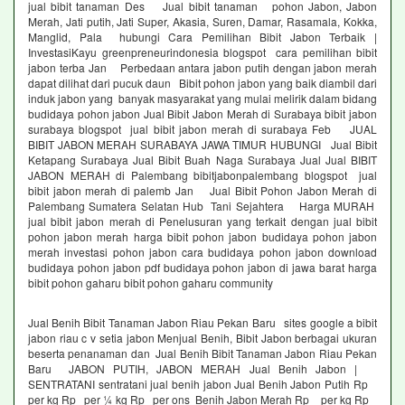
jual bibit tanaman Des Jual bibit tanaman pohon Jabon, Jabon
Merah, Jati putih, Jati Super, Akasia, Suren, Damar, Rasamala, Kokka,
Manglid, Pala hubungi Cara Pemilihan Bibit Jabon Terbaik |
InvestasiKayu greenpreneurindonesia blogspot cara pemilihan bibit
jabon terba Jan Perbedaan antara jabon putih dengan jabon merah
dapat dilihat dari pucuk daun Bibit pohon jabon yang baik diambil dari
induk jabon yang banyak masyarakat yang mulai melirik dalam bidang
budidaya pohon jabon Jual Bibit Jabon Merah di Surabaya bibit jabon
surabaya blogspot jual bibit jabon merah di surabaya Feb JUAL
BIBIT JABON MERAH SURABAYA JAWA TIMUR HUBUNGI Jual Bibit
Ketapang Surabaya Jual Bibit Buah Naga Surabaya Jual Jual BIBIT
JABON MERAH di Palembang bibitjabonpalembang blogspot jual
bibit jabon merah di palemb Jan Jual Bibit Pohon Jabon Merah di
Palembang Sumatera Selatan Hub Tani Sejahtera Harga MURAH
jual bibit jabon merah di Penelusuran yang terkait dengan jual bibit
pohon jabon merah harga bibit pohon jabon budidaya pohon jabon
merah investasi pohon jabon cara budidaya pohon jabon download
budidaya pohon jabon pdf budidaya pohon jabon di jawa barat harga
bibit pohon gaharu bibit pohon gaharu community
Jual Benih Bibit Tanaman Jabon Riau Pekan Baru sites google a bibit
jabon riau c v setia jabon Menjual Benih, Bibit Jabon berbagai ukuran
beserta penanaman dan Jual Benih Bibit Tanaman Jabon Riau Pekan
Baru JABON PUTIH, JABON MERAH Jual Benih Jabon |
SENTRATANI sentratani jual benih jabon Jual Benih Jabon Putih Rp
per kg Rp per ¼ kg Rp per ons Benih Jabon Merah Rp per kg Rp