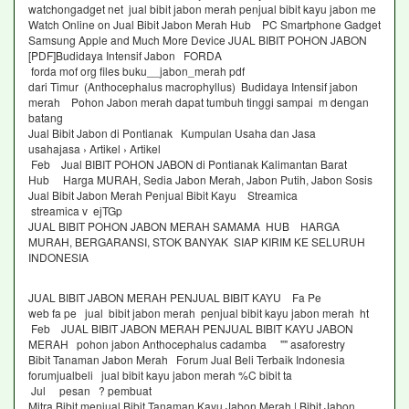
watchongadget net jual bibit jabon merah penjual bibit kayu jabon me
Watch Online on Jual Bibit Jabon Merah Hub PC Smartphone Gadget
Samsung Apple and Much More Device JUAL BIBIT POHON JABON
[PDF]Budidaya Intensif Jabon FORDA
forda mof org files buku__jabon_merah pdf
dari Timur (Anthocephalus macrophyllus) Budidaya Intensif jabon
merah Pohon Jabon merah dapat tumbuh tinggi sampai m dengan
batang
Jual Bibit Jabon di Pontianak Kumpulan Usaha dan Jasa
usahajasa › Artikel › Artikel
Feb Jual BIBIT POHON JABON di Pontianak Kalimantan Barat
Hub Harga MURAH, Sedia Jabon Merah, Jabon Putih, Jabon Sosis
Jual Bibit Jabon Merah Penjual Bibit Kayu Streamica
streamica v ejTGp
JUAL BIBIT POHON JABON MERAH SAMAMA HUB HARGA
MURAH, BERGARANSI, STOK BANYAK SIAP KIRIM KE SELURUH
INDONESIA
JUAL BIBIT JABON MERAH PENJUAL BIBIT KAYU Fa Pe
web fa pe jual bibit jabon merah penjual bibit kayu jabon merah ht
Feb JUAL BIBIT JABON MERAH PENJUAL BIBIT KAYU JABON
MERAH pohon jabon Anthocephalus cadamba "" asaforestry
Bibit Tanaman Jabon Merah Forum Jual Beli Terbaik Indonesia
forumjualbeli jual bibit kayu jabon merah %C bibit ta
Jul pesan ? pembuat
Mitra Bibit menjual Bibit Tanaman Kayu Jabon Merah | Bibit Jabon