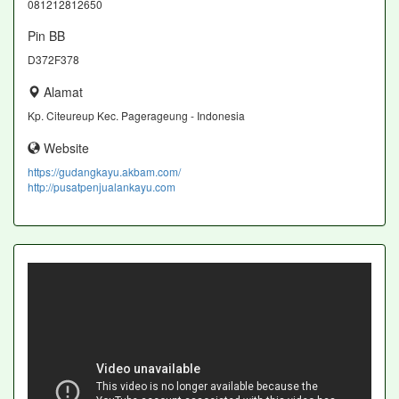
081212812650
Pin BB
D372F378
Alamat
Kp. Citeureup Kec. Pagerageung - Indonesia
Website
https://gudangkayu.akbam.com/
http://pusatpenjualankayu.com