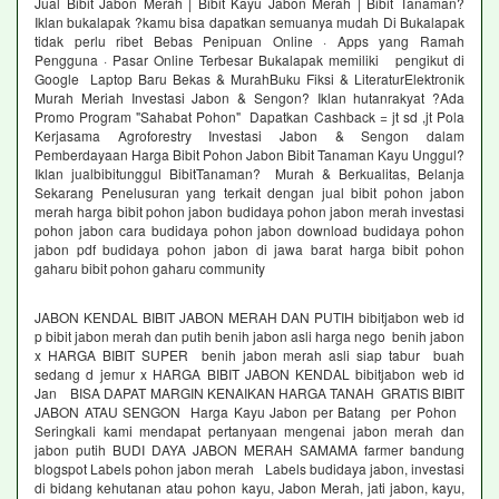
Jual Bibit Jabon Merah | Bibit Kayu Jabon Merah | Bibit Tanaman?
Iklan bukalapak ?kamu bisa dapatkan semuanya mudah Di Bukalapak
tidak perlu ribet Bebas Penipuan Online · Apps yang Ramah
Pengguna · Pasar Online Terbesar Bukalapak memiliki pengikut di
Google Laptop Baru Bekas & MurahBuku Fiksi & LiteraturElektronik
Murah Meriah Investasi Jabon & Sengon? Iklan hutanrakyat ?Ada
Promo Program "Sahabat Pohon" Dapatkan Cashback = jt sd ,jt Pola
Kerjasama Agroforestry Investasi Jabon & Sengon dalam
Pemberdayaan Harga Bibit Pohon Jabon Bibit Tanaman Kayu Unggul?
Iklan jualbibitunggul BibitTanaman? Murah & Berkualitas, Belanja
Sekarang Penelusuran yang terkait dengan jual bibit pohon jabon
merah harga bibit pohon jabon budidaya pohon jabon merah investasi
pohon jabon cara budidaya pohon jabon download budidaya pohon
jabon pdf budidaya pohon jabon di jawa barat harga bibit pohon
gaharu bibit pohon gaharu community
JABON KENDAL BIBIT JABON MERAH DAN PUTIH bibitjabon web id
p bibit jabon merah dan putih benih jabon asli harga nego benih jabon
x HARGA BIBIT SUPER benih jabon merah asli siap tabur buah
sedang d jemur x HARGA BIBIT JABON KENDAL bibitjabon web id
Jan BISA DAPAT MARGIN KENAIKAN HARGA TANAH GRATIS BIBIT
JABON ATAU SENGON Harga Kayu Jabon per Batang per Pohon
Seringkali kami mendapat pertanyaan mengenai jabon merah dan
jabon putih BUDI DAYA JABON MERAH SAMAMA farmer bandung
blogspot Labels pohon jabon merah Labels budidaya jabon, investasi
di bidang kehutanan atau pohon kayu, Jabon Merah, jati jabon, kayu,