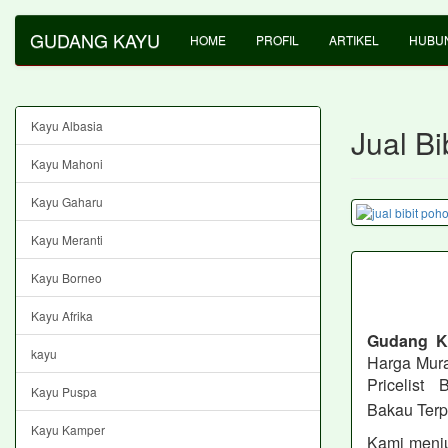
GUDANG KAYU
HOME
PROFIL
ARTIKEL
HUBUN
Kayu Albasia
Jual B
Kayu Mahoni
Kayu Gaharu
Kayu Meranti
Kayu Borneo
Kayu Afrika
Gudang 
kayu
Harga Mura
Pricelist
Kayu Puspa
Bakau Terp
Kayu Kamper
Kami menju