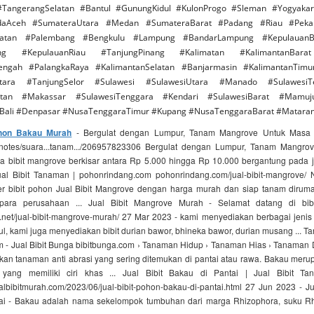
TangerangSelatan #Bantul #GunungKidul #KulonProgo #Sleman #Yogyaka
aAceh #SumateraUtara #Medan #SumateraBarat #Padang #Riau #Peka
latan #Palembang #Bengkulu #Lampung #BandarLampung #KepulauanBa
ang #KepulauanRiau #TanjungPinang #Kalimatan #KalimantanBara
engah #PalangkaRaya #KalimantanSelatan #Banjarmasin #KalimantanTim
Utara #TanjungSelor #Sulawesi #SulawesiUtara #Manado #Sulawesi
latan #Makassar #SulawesiTenggara #Kendari #SulawesiBarat #Mamuj
#Bali #Denpasar #NusaTenggaraTimur #Kupang #NusaTenggaraBarat #Matara
ohon Bakau Murah
- Bergulat dengan Lumpur, Tanam Mangrove Untuk Masa ... 
notes/suara...tanam.../206957823306 Bergulat dengan Lumpur, Tanam Mangr
a bibit mangrove berkisar antara Rp 5.000 hingga Rp 10.000 bergantung pada je
al Bibit Tanaman | pohonrindang.com pohonrindang.com/jual-bibit-mangrove
yer bibit pohon Jual Bibit Mangrove dengan harga murah dan siap tanam dirumah
 para perusahaan ... Jual Bibit Mangrove Murah - Selamat datang di bib
.net/jual-bibit-mangrove-murah/ 27 Mar 2023 - kami menyediakan berbagai jenis 
, kami juga menyediakan bibit durian bawor, bhineka bawor, durian musang ... 
m - Jual Bibit Bunga bibitbunga.com › Tanaman Hidup › Tanaman Hias › Tanama
an tanaman anti abrasi yang sering ditemukan di pantai atau rawa. Bakau mer
yang memiliki ciri khas ... Jual Bibit Bakau di Pantai | Jual Bibit T
lbibitmurah.com/2023/06/jual-bibit-pohon-bakau-di-pantai.html 27 Jun 2023 - Ju
ai - Bakau adalah nama sekelompok tumbuhan dari marga Rhizophora, suku R