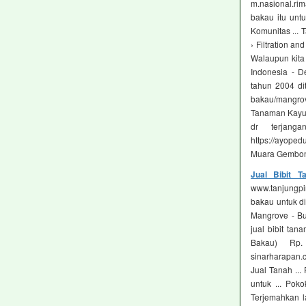
m.nasional.ri
bakau itu unt
Komunitas ... 
› Filtration a
Walaupun kita
Indonesia - D
tahun 2004 di
bakau/mangrov
Tanaman Kayu/
dr terjang
https://ayope
Muara Gembong
Jual Bibit 
www.tanjungpi
bakau untuk dit
Mangrove - Bu
jual bibit ta
Bakau) Rp
sinarharapan.
Jual Tanah ...
untuk ... Pok
Terjemahkan 