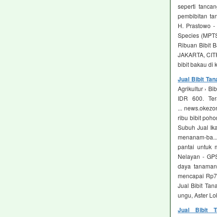
seperti tancan
pembibitan ta
H. Prastowo -
Species (MPTS
Ribuan Bibit B
JAKARTA, CIT
bibit bakau di
Jual Bibit T
Agrikultur › B
IDR 600. Te
... news.okez
ribu bibit poho
Subuh Jual Ik
menanam-ba...
pantai untuk 
Nelayan - GPS 
daya tanaman 
mencapai Rp700 
Jual Bibit Tan
ungu, Aster Lo
Jual Bibit