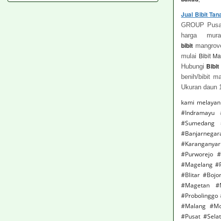
Jual Bibit T
GROUP Pusat 
harga mur
bibit
mangrove
Bibit M
mulai
Bibit
Hubungi
benih/bibit 
Ukuran daun 
kami melayan
#Indramayu 
#Sumedang #
#Banjarnega
#Karanganya
#Purworejo 
#Magelang #P
#Blitar #Boj
#Magetan #M
#Probolinggo
#Malang #Moj
#Pusat #Sela