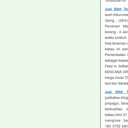
Tumbuhan ini
Jual Bibit 
aceh.tribunne
Ujong ... (29/
Penanam Mang
karang... 4 Ja
waktu tumbuh 
hias.tanaman.n
bakau ini pen
Pemanfaatan 
sebagai-kawas
Filed in: Arti
KENCANA GROUP
harga mulai 7
laut dan darata
Jual Bibit
jualbakau.blog
propagul, tan
berkualitas: J
bakau.html 21 N
mangrove , ba
160 5732 bibi