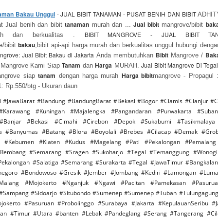
anaman Bakau Unggul
- JUAL BIBIT TANAMAN - PUSAT BENIH DAN BIBIT
ADHIT
tanaman
Jual bibit
bak
Jual benih dan bibit
murah dan ...
mangrove/bibit
BIBIT MANGROVE - JUAL BIBIT 
ah dan berkualitas .
bakau
/bibit
,bibit api-api harga murah dan berkualitas unggul hubungi deng
angrove: Jual Bibit Bakau di Jakarta
Bibit
Bak
Anda membutuhkan
Mangrove /
Tanam
Harga
Jual Bibit Mangrove Di Tega
Mangrove Kami Siap
dan
MURAH.
tanam
Harga bibit
mangrove siap
dengan harga murah
mangrove - Propagul :
1: Rp.550/btg - Ukuran daun
i #JawaBarat #Bandung #BandungBarat #Bekasi #Bogor #Ciamis #Cianjur #C
#Karawang #Kuningan #Majalengka #Pangandaran #Purwakarta #Suba
Banjar #Bekasi #Cimahi #Cirebon #Depok #Sukabumi #Tasikmalaya
ra #Banyumas #Batang #Blora #Boyolali #Brebes #Cilacap #Demak #Grob
r #Kebumen #Klaten #Kudus #Magelang #Pati #Pekalongan #Pemalang 
#Rembang #Semarang #Sragen #Sukoharjo #Tegal #Temanggung #Wonogi
ekalongan #Salatiga #Semarang #Surakarta #Tegal #JawaTimur #Bangkala
onegoro #Bondowoso #Gresik #Jember #Jombang #Kediri #Lamongan #Lum
alang #Mojokerto #Nganjuk #Ngawi #Pacitan #Pamekasan #Pasuru
 #Sampang #Sidoarjo #Situbondo #Sumenep #Sumenep #Tuban #Tulungagung 
okerto #Pasuruan #Probolinggo #Surabaya #Jakarta #KepulauanSeribu #J
tan #Timur #Utara #banten #Lebak #Pandeglang #Serang #Tangerang #Ci