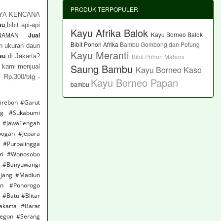
PRODUK TERPOPULER
YA KENCANA
au
,bibit api-api
Kayu Afrika Balok
Kayu Borneo Balok
TANAMAN
Jual
Bibit Pohon Afrika
Bambu Gombong dan Petung
an ukuran daun
Kayu Meranti
au
Bibit Pohon Mahoni
di Jakarta?
Saung Bambu
l
kami menjual
Kayu Borneo Kaso
 Rp.300/btg -
Kayu Borneo Papan
bambu
irebon #Garut
ng #Sukabumi
 #JawaTengah
ogan #Jepara
#Purbalingga
ri #Wonosobo
n #Banyuwangi
ajang #Madiun
an #Ponorogo
#Batu #Blitar
akarta #Barat
legon #Serang