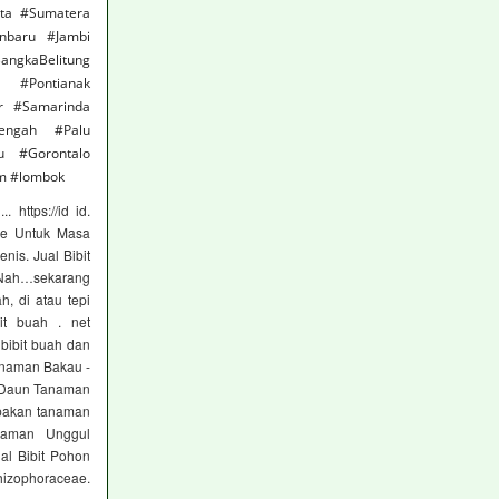
rta #Sumatera
nbaru #Jambi
ngkaBelitung
t #Pontianak
ur #Samarinda
Tengah #Palu
u #Gorontalo
m #lombok
https://id id.
ove Untuk Masa
nis. Jual Bibit
/ Nah…sekarang
, di atau tepi
it buah . net
bibit buah dan
Tanaman Bakau -
n Daun Tanaman
upakan tanaman
anaman Unggul
al Bibit Pohon
hizophoraceae.