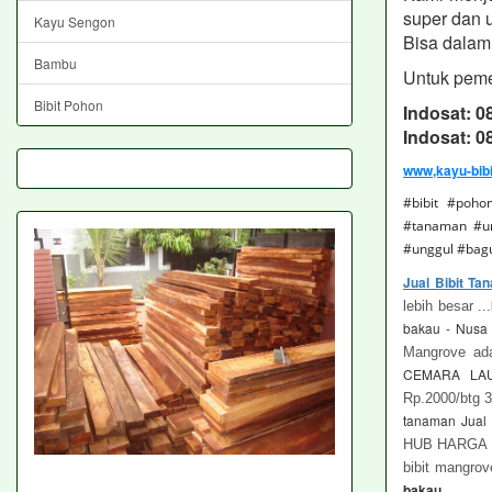
super dan 
Kayu Sengon
Bisa dalam 
Bambu
Untuk peme
Bibit Pohon
Indosat: 
Indosat: 
www,kayu-bib
#bibit #poho
#tanaman #um
#unggul #bagu
Jual Bibit T
lebih besar ...
bakau - Nusa
Mangrove ad
CEMARA L
Rp.2000/btg 
tanaman Jual
HUB HARGA
bibit mangro
bakau
,