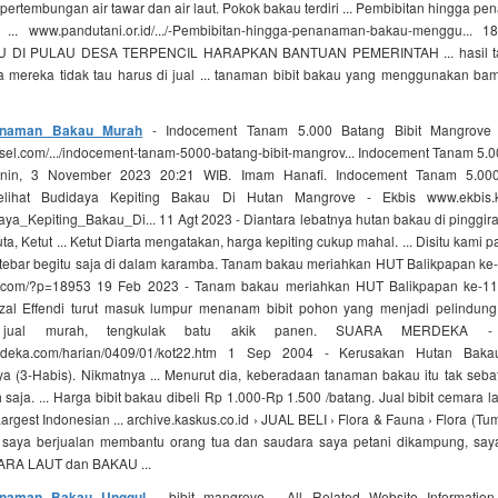
 pertembungan air tawar dan air laut. Pokok bakau terdiri ... Pembibitan hingga 
.. www.pandutani.or.id/.../-Pembibitan-hingga-penanaman-bakau-menggu...
 DI PULAU DESA TERPENCIL HARAPKAN BANTUAN PEMERINTAH ... hasil tan
na mereka tidak tau harus di jual ... tanaman bibit bakau yang menggunakan bam
Tanaman Bakau Murah
- Indocement Tanam 5.000 Batang Bibit Mangrove 
el.com/.../indocement-tanam-5000-batang-bibit-mangrov... Indocement Tanam 5.0
nin, 3 November 2023 20:21 WIB. Imam Hanafi. Indocement Tanam 5.000
lihat Budidaya Kepiting Bakau Di Hutan Mangrove - Ekbis www.ekbis.ko
ya_Kepiting_Bakau_Di... 11 Agt 2023 - Diantara lebatnya hutan bakau di pinggir
ta, Ketut ... Ketut Diarta mengatakan, harga kepiting cukup mahal. ... Disitu kami
i tebar begitu saja di dalam karamba. Tanam bakau meriahkan HUT Balikpapan ke-
.com/?p=18953 19 Feb 2023 - Tanam bakau meriahkan HUT Balikpapan ke-118 
zal Effendi turut masuk lumpur menanam bibit pohon yang menjadi pelindung 
 jual murah, tengkulak batu akik panen. SUARA MERDEKA 
rdeka.com/harian/0409/01/kot22.htm 1 Sep 2004 - Kerusakan Hutan Bak
 (3-Habis). Nikmatnya ... Menurut dia, keberadaan tanaman bakau itu tak seba
saja. ... Harga bibit bakau dibeli Rp 1.000-Rp 1.500 /batang. Jual bibit cemara l
argest Indonesian ... archive.kaskus.co.id › JUAL BELI › Flora & Fauna › Flora (T
n saya berjualan membantu orang tua dan saudara saya petani dikampung, saya
RA LAUT dan BAKAU ...
Tanaman Bakau Unggul
- bibit mangrove - All Related Website Information