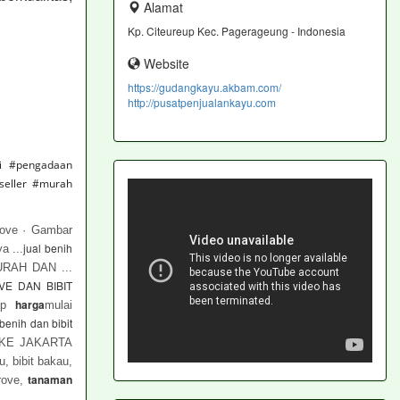
Alamat
Kp. Citeureup Kec. Pagerageung - Indonesia
Website
https://gudangkayu.akbam.com/
http://pusatpenjualankayu.com
li #pengadaan
seller #murah
ove · Gambar
jual benih
a ...
AH DAN ...
VE DAN BIBIT
harga
spp
mulai
 benih dan bibit
E JAKARTA
, bibit bakau,
tanaman
rove,