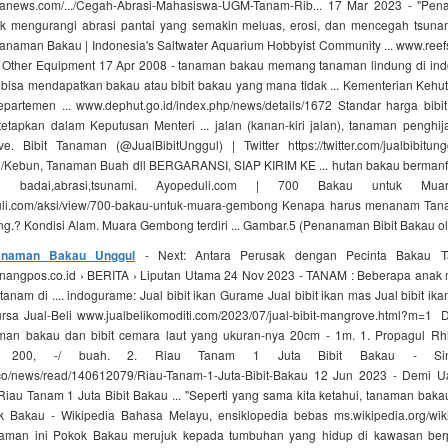
manews.com/.../Cegah-Abrasi-Mahasiswa-UGM-Tanam-Rib... 17 Mar 2023 - "P
uk mengurangi abrasi pantai yang semakin meluas, erosi, dan mencegah tsunam
Tanaman Bakau | Indonesia's Saltwater Aquarium Hobbyist Community ... www.reefs
nd Other Equipment 17 Apr 2008 - tanaman bakau memang tanaman lindung di indon
 bisa mendapatkan bakau atau bibit bakau yang mana tidak ... Kementerian Kehu
epartemen ... www.dephut.go.id/index.php/news/details/1672 Standar harga bibi
tetapkan dalam Keputusan Menteri ... jalan (kanan-kiri jalan), tanaman penghij
e. Bibit Tanaman (@JualBibitUnggul) | Twitter https://twitter.com/jualbibitung
Kebun, Tanaman Buah dll BERGARANSI, SIAP KIRIM KE ... hutan bakau bermanf
an badai,abrasi,tsunami. Ayopeduli.com | 700 Bakau untuk Mu
duli.com/aksi/view/700-bakau-untuk-muara-gembong Kenapa harus menanam Ta
.? Kondisi Alam. Muara Gembong terdiri ... Gambar.5 (Penanaman Bibit Bakau o
Tanaman Bakau Unggul
- Next: Antara Perusak dengan Pecinta Bakau T
nangpos.co.id › BERITA › Liputan Utama 24 Nov 2023 - TANAM : Beberapa anak
anam di .... indogurame: Jual bibit ikan Gurame Jual bibit ikan mas Jual bibit ika
rsa Jual-Beli www.jualbelikomoditi.com/2023/07/jual-bibit-mangrove.html?m=1 De
naman bakau dan bibit cemara laut yang ukuran-nya 20cm - 1m. 1. Propagul Rh
. 200, -/ buah. 2. Riau Tanam 1 Juta Bibit Bakau - Sin
co/news/read/140612079/Riau-Tanam-1-Juta-Bibit-Bakau 12 Jun 2023 - Demi 
 Riau Tanam 1 Juta Bibit Bakau ... "Seperti yang sama kita ketahui, tanaman bakau
ok Bakau - Wikipedia Bahasa Melayu, ensiklopedia bebas ms.wikipedia.org/wi
laman ini Pokok Bakau merujuk kepada tumbuhan yang hidup di kawasan ber