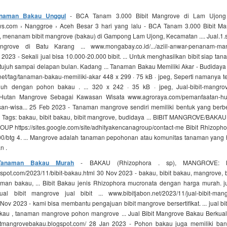
Tanaman Bakau Unggul
- BCA Tanam 3.000 Bibit Mangrove di Lam Ujong -
ws.com › Nanggroe › Aceh Besar 3 hari yang lalu - BCA Tanam 3.000 Bibit M
4), menanam bibit mangrove (bakau) di Gampong Lam Ujong, Kecamatan .... Jual.1.se
rove di Batu Karang ... www.mongabay.co.id/.../aziil-anwar-penanam-mang
n 2023 - Sekali jual bisa 10.000-20.000 bibit. ... Untuk menghasilkan bibit siap t
tujuh sampai delapan bulan. Kadang ... Tanaman Bakau Memiliki Akar - Budiday
et/tag/tanaman-bakau-memiliki-akar 448 x 299 · 75 kB · jpeg, Seperti namanya t
uh dengan pohon bakau . ... 320 x 242 · 35 kB · jpeg, Jual-bibit-mangrov
Hutan Mangrove Sebagai Kawasan Wisata www.agroraya.com/pemanfaatan-hu
an-wisa... 25 Feb 2023 - Tanaman mangrove sendiri memiliki bentuk yang berbe
kel Tags: bakau, bibit bakau, bibit mangrove, budidaya ... BIBIT MANGROVE/BAK
 https://sites.google.com/site/adhityakencanagroup/contact-me Bibit Rhizopho
00/btg 4. ... Mangrove adalah tanaman pepohonan atau komunitas tanaman yang h
n .
 Tanaman Bakau Murah
- BAKAU (Rhizophora . sp), MANGROVE: 
spot.com/2023/11/bibit-bakau.html 30 Nov 2023 - bakau, bibit bakau, mangrove, 
aman bakau, ... Bibit Bakau jenis Rhizophora mucronata dengan harga murah. ju
ual bibit mangrove jual bibit ... www.bibitjabon.net/2023/11/jual-bibit-mangr
ov 2023 - kami bisa membantu pengajuan bibit mangrove bersertifikat. ... jual bibi
kau , tanaman mangrove pohon mangrove ... Jual Bibit Mangrove Bakau Berkuali
tmangrovebakau.blogspot.com/ 28 Jan 2023 - Pohon bakau juga memiliki ba