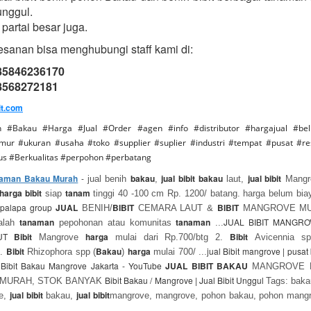
unggul.
partai besar juga.
sanan bisa menghubungi staff kami di:
085846236170
08568272181
it.com
n #Bakau #Harga #Jual #Order #agen #info #distributor #hargajual #be
ur #ukuran #usaha #toko #supplier #suplier #industri #tempat #pusat #re
s #Berkualitas #perpohon #perbatang
anaman Bakau Murah
-
bakau
jual bibit bakau
jual bibit
jual benih
,
laut,
Mangr
harga bibit
tanam
siap
tinggi 40 -100 cm Rp. 1200/ batang. harga belum biay
 palapa group
JUAL
BIBIT
BIBIT
BENIH/
CEMARA LAUT &
MANGROVE MUR
tanaman
tanaman
JUAL BIBIT MANGRO
alah
pepohonan atau komunitas
...
AUT
Bibit
harga
Bibit
Mangrove
mulai dari Rp.700/btg 2.
Avicennia 
Bibit
Bakau
harga
jual Bibit mangrove | pusat
3.
Rhizophora spp (
)
mulai 700/ ...
 Bibit Bakau Mangrove Jakarta - YouTube
JUAL BIBIT BAKAU
MANGROVE K
Bibit Bakau / Mangrove | Jual Bibit Unggul
 MURAH, STOK BANYAK
Tags: bakau
jual bibit
jual bibit
ve,
bakau,
mangrove, mangrove, pohon bakau, pohon mang