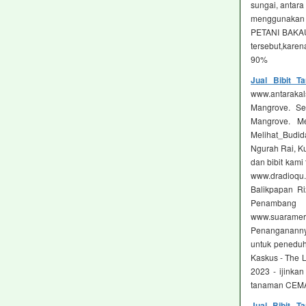
sungai, antara
menggunakan .
PETANI BAKAU
tersebut,kare
90%
Jual Bibit 
www.antarakals
Mangrove. Se
Mangrove. Me
Melihat_Budida
Ngurah Rai, Ku
dan bibit kam
www.dradioqu
Balikpapan Ri
Penambang
www.suarame
Penanganannya
untuk peneduh 
Kaskus - The L
2023 - ijinka
tanaman CEMA
Jual Bibit 