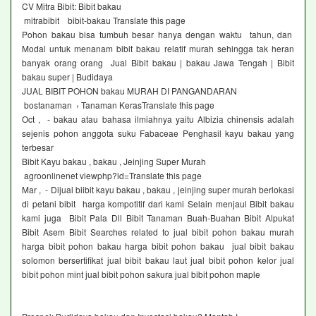
CV Mitra Bibit: Bibit bakau
mitrabibit bibit-bakau Translate this page
Pohon bakau bisa tumbuh besar hanya dengan waktu tahun, dan
Modal untuk menanam bibit bakau relatif murah sehingga tak heran
banyak orang orang Jual Bibit bakau | bakau Jawa Tengah | Bibit
bakau super | Budidaya
JUAL BIBIT POHON bakau MURAH DI PANGANDARAN
bostanaman › Tanaman KerasTranslate this page
Oct , - bakau atau bahasa ilmiahnya yaitu Albizia chinensis adalah
sejenis pohon anggota suku Fabaceae Penghasil kayu bakau yang
terbesar
Bibit Kayu bakau , bakau , Jeinjing Super Murah
agroonlinenet viewphp?id=Translate this page
Mar , - Dijual biibit kayu bakau , bakau , jeinjing super murah berlokasi
di petani bibit harga kompotitif dari kami Selain menjaul Bibit bakau
kami juga Bibit Pala Dll Bibit Tanaman Buah-Buahan Bibit Alpukat
Bibit Asem Bibit Searches related to jual bibit pohon bakau murah
harga bibit pohon bakau harga bibit pohon bakau jual bibit bakau
solomon bersertifikat jual bibit bakau laut jual bibit pohon kelor jual
bibit pohon mint jual bibit pohon sakura jual bibit pohon maple