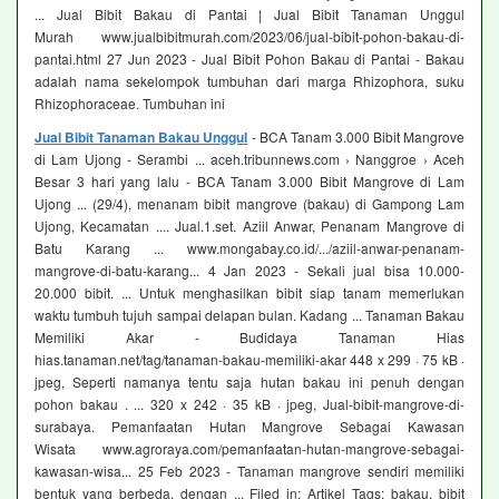
... Jual Bibit Bakau di Pantai | Jual Bibit Tanaman Unggul
Murah www.jualbibitmurah.com/2023/06/jual-bibit-pohon-bakau-di-
pantai.html 27 Jun 2023 - Jual Bibit Pohon Bakau di Pantai - Bakau
adalah nama sekelompok tumbuhan dari marga Rhizophora, suku
Rhizophoraceae. Tumbuhan ini
Jual Bibit Tanaman Bakau Unggul
- BCA Tanam 3.000 Bibit Mangrove
di Lam Ujong - Serambi ... aceh.tribunnews.com › Nanggroe › Aceh
Besar 3 hari yang lalu - BCA Tanam 3.000 Bibit Mangrove di Lam
Ujong ... (29/4), menanam bibit mangrove (bakau) di Gampong Lam
Ujong, Kecamatan .... Jual.1.set. Aziil Anwar, Penanam Mangrove di
Batu Karang ... www.mongabay.co.id/.../aziil-anwar-penanam-
mangrove-di-batu-karang... 4 Jan 2023 - Sekali jual bisa 10.000-
20.000 bibit. ... Untuk menghasilkan bibit siap tanam memerlukan
waktu tumbuh tujuh sampai delapan bulan. Kadang ... Tanaman Bakau
Memiliki Akar - Budidaya Tanaman Hias
hias.tanaman.net/tag/tanaman-bakau-memiliki-akar 448 x 299 · 75 kB ·
jpeg, Seperti namanya tentu saja hutan bakau ini penuh dengan
pohon bakau . ... 320 x 242 · 35 kB · jpeg, Jual-bibit-mangrove-di-
surabaya. Pemanfaatan Hutan Mangrove Sebagai Kawasan
Wisata www.agroraya.com/pemanfaatan-hutan-mangrove-sebagai-
kawasan-wisa... 25 Feb 2023 - Tanaman mangrove sendiri memiliki
bentuk yang berbeda, dengan ... Filed in: Artikel Tags: bakau, bibit