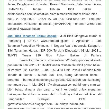
Jalan, Penghijauan Kota dan Bakau/ Mangrove. Selamatkan Alam,
HIMAPIKANI Tanam Ribuan Bibit Bakau ...
citraindonesia.com/selamatkan-alam-himapikani-tanam-ribuan-bibit-
bak... 23 Sep 2023 - JAKARTA, CITRAINDONESIA.COM- Himpunan
Mahasiswa Perikanan Indonesia (HIMAPIKANI) menenam 3.600 bibit
bakau di kawasan hutan
Jual Bibit Tanaman Bakau Unggul
- Jual Bibit Mangrove murah di
Pemalang | p21607 www.indotrading.com › Agrikultur › Bibit
Tanaman Pembelian Minimum, : 1. Negara Asal, : Indonesia. Kategori, :
Bibit Tanaman. Harga, : IDR 600. Terakhir Diupdate, : 03 Mei 2023 ...
TMMIN Tanam 230 Ribu Pohon Bakau di Pantura
... news.okezone.com/.../tmmin-tanam-230-ribu-pohon-bakau-di-
pantura 26 Feb 2023 - F: TMMIN tanam ratusan ribu bibit pohon bakau
di Pantura (ist). Septian ... Jual 2,52 Juta Unit, Toyota Pabrikan Mobil
Terlaris di Dunia ... Subuh Jual Ikan, Siang Menanam Bakau -
beranda borneoclimatechange.org/berita-937-subuh-jual-ikansiang-
menanam-ba... 11 Mar 2023 - “Awalnya,saya sempat bingung mau cari
bibit bakau dimana dan cara ... kami ke pantai untuk menanam
bakau,membersihkan tanaman dari ... Budidaya Bakau Jadi Alternatif
Penghasilan Nelayan - GPS ...
gpswisataindonesia.blogspot.com/.../budidaya-bakau-jadi-
alternatif.html 13 Feb 2023 - Budi daya tanaman bakau di Kabupaten