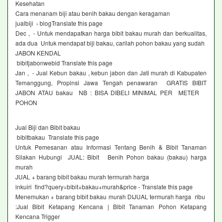
Kesehatan
Cara menanam biji atau benih bakau dengan keragaman
jualbiji › blogTranslate this page
Dec , - Untuk mendapatkan harga bibit bakau murah dan berkualitas,
ada dua Untuk mendapat biji bakau, carilah pohon bakau yang sudah
JABON KENDAL
bibitjabonwebid Translate this page
Jan , - Jual Kebun bakau , kebun jabon dan Jati murah di Kabupaten
Temanggung, Propinsi Jawa Tengah penawaran GRATIS BIBIT
JABON ATAU bakau NB : BISA DIBELI MINIMAL PER METER
POHON
Jual Biji dan Bibit bakau
bibitbakau Translate this page
Untuk Pemesanan atau Informasi Tentang Benih & Bibit Tanaman
Silakan Hubungi JUAL: Bibit Benih Pohon bakau (bakau) harga
murah
JUAL + barang bibit bakau murah termurah harga
inkuiri find?query=bibit+bakau+murah&price - Translate this page
Menemukan + barang bibit bakau murah DIJUAL termurah harga ribu
:Jual Bibit Ketapang Kencana | Bibit Tanaman Pohon Ketapang
Kencana Trigger