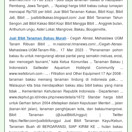
Rembang, Jawa Tengah, ... “Apalagi harga bibit bakau cukup lumayan
mencapai Rp700 per bibit. Jual Bibit Tanaman Kakao, Bibit Kopi, Bibit
Jati, Bibit ... jualbibitkakao.blogspot.com/ Jual Bibit Tanaman Tahun
Sengon Jati Bibit Kakao Bibit Kopi Bibit Mangga Bibit ... Anggrek bulan,
Anthurium ungu, Aster Lokal, Mangrove, Bakau, Bougenville,
Jual Bibit Tanaman Bakau Murah
- Cegah Abrasi, Mahasiswa UGM
Tanam Ribuan Bibit ... m.nasional.rimanews.com/.../Cegah-Abrasi-
Mahasiswa-UGM-Tanam-Rib... 17 Mar 2023 - "Penanaman pohon
bakau itu untuk mengurangi abrasi pantai yang semakin meluas, erosi,
dan mencegah tsunami," kata Ketua Komunitas ... Tanaman Bakau |
Indonesia's Saltwater Aquarium Hobbyist Community ...
www.reefsforum.com › ... › Filtration and Other Equipment 17 Apr 2008 -
tanaman bakau memang tanaman lindung di indonesia pak... ...
Walaupun kita bisa mendapatkan bakau atau bibit bakau yang mana
tidak ... Kementerian Kehutanan Republik Indonesia - Departemen ...
www.dephut.go.id/index.php/news/details/1672 Standar harga bibit
untuk Gerhan tahun 2004 ditetapkan dalam Keputusan Menteri ... jalan
(kanan-kiri jalan), tanaman penghijauan kota, dan bakau/mangrove.
Bibit Tanaman (@JualBibitUnggul) | Twitter
https://twitter.com/jualbibitunggul Jual Bibit Tanaman Kayu/Kebun,
Tanaman Buah dll BERGARANSI, SIAP KIRIM KE ... hutan bakau