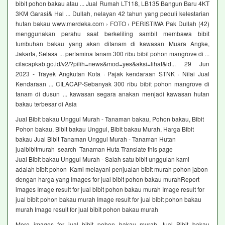
bibit pohon bakau atau ... Jual Rumah LT118, LB135 Bangun Baru 4KT
3KM Garasi& Hal ... Dullah, nelayan 42 tahun yang peduli kelestarian
hutan bakau www.merdeka.com › FOTO › PERISTIWA Pak Dullah (42)
menggunakan perahu saat berkeliling sambil membawa bibit
tumbuhan bakau yang akan ditanam di kawasan Muara Angke,
Jakarta, Selasa ... pertamina tanam 300 ribu bibit pohon mangrove di ...
cilacapkab.go.id/v2/?pilih=news&mod=yes&aksi=lihat&id... 29 Jun
2023 - Trayek Angkutan Kota · Pajak kendaraan STNK · Nilai Jual
Kendaraan ... CILACAP-Sebanyak 300 ribu bibit pohon mangrove di
tanam di dusun ... kawasan segara anakan menjadi kawasan hutan
bakau terbesar di Asia
Jual Bibit bakau Unggul Murah - Tanaman bakau, Pohon bakau, Bibit
Pohon bakau, Bibit bakau Unggul, Bibit bakau Murah, Harga Bibit
bakau Jual Bibit Tanaman Unggul Murah - Tanaman Hutan
jualbibitmurah search Tanaman Huta Translate this page
Jual Bibit bakau Unggul Murah - Salah satu bibit unggulan kami
adalah bibit pohon Kami melayani penjualan bibit murah pohon jabon
dengan harga yang Images for jual bibit pohon bakau murahReport
images Image result for jual bibit pohon bakau murah Image result for
jual bibit pohon bakau murah Image result for jual bibit pohon bakau
murah Image result for jual bibit pohon bakau murah
More images for jual bibit pohon bakau murah Jual Bibit bakau