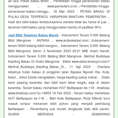
air laut. Pokok bakau terdiri ... Pembibitan hingga penanaman bakau
menggunakan ... www.pandutani.or.id/.../-Pembibitan-hingga-
penanaman-bakau-menggu... 18 Mar 2023 - PETANI BAKAU DI
PULAU DESA TERPENCIL HARAPKAN BANTUAN PEMERINTAH ...
hasil tani bibit bakau tersebut,karena mereka tidak tau harus di jual ...
tanaman bibit bakau yang menggunakan bambu di pastikan 90%
Jual Bibit Tanaman Bakau Murah
- Indocement Tanam 5.000 Batang
Bibit Mangrove - ANTARA ... www.antarakalsel.com/.../indocement-
tanam-5000-batang-bibit-mangrov... Indocement Tanam 5.000 Batang
Bibit Mangrove. Senin, 3 November 2023 20:21 WIB. Imam Hanafi.
Indocement Tanam 5.000 Batang Bibit Mangrove. Melihat Budidaya
Kepiting Bakau Di Hutan Mangrove - Ekbis www.ekbis.koranjuri.com/?
Melihat_Budidaya_Kepiting_Bakau_Di... 11 Agt 2023 - Diantara
lebatnya hutan bakau di pinggiran jalan Bypass Ngurah Rai, Kuta,
Ketut ... Ketut Diarta mengatakan, harga kepiting cukup mahal. ... Disitu
kami pasang karamba dan bibit kami tebar begitu saja di dalam
karamba. Tanam bakau meriahkan HUT Balikpapan ke-118 - dradioqu
www.dradioqu.com/?p=18953 19 Feb 2023 - Tanam bakau meriahkan
HUT Balikpapan ke-118 ... Wali Kota Balikpapan Rizal Effendi turut
masuk lumpur menanam bibit pohon yang menjadi pelindung
Balikpapan ... Penambang jual murah, tengkulak batu akik panen.
SUARA MERDEKA - SEMARANG