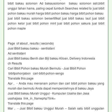
bibit bakau solomon Ad bakausolomon bakau solomon asli,bibit
unggul tahan hama, paling cepat tumbuh Searches related to jual bibit
pohon bakau murah harga bibit pohon bakau harga bibit pohon bakau
jual bibit bakau solomon bersertifikat jual bibit bakau laut jual bibit
pohon kelor jual bibit pohon mint jual bibit pohon sakura jual bibit
pohon maple
Page of about , results ( seconds)
Jual Bibit bakau bakau - sentratani ‎
Ad sentratani ‎
Jual Bibit bakau Benih dan Biji bakau Kiloan, Delivery Indonesia
ch Results
Cari Bibit Pohon bakau Murah Bermutu - Jual Bibit Pohon
bibitpohonjabon cari-bibit-pohon-sengo
Translate this page
Apr , - Anda mau menanam pohon dan cari bibit pohon bakau yang
murah dan bermutu Anda dapat memperolehnya di bakau Jaya
Jual Bibit bakau Murah Unggul - Kumpulan Usaha dan Jasa
usahajasa link_in_framephp?link=
Translate this page
Mar , - Jual Bibit bakau Unggul Murah – Salah satu bibit unggulan