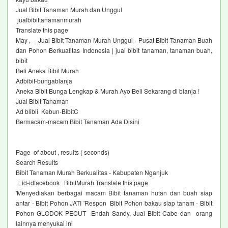
Jual Bibit Tanaman Murah dan Unggul
jualbibittanamanmurah
Translate this page
May , - Jual Bibit Tanaman Murah Unggul - Pusat Bibit Tanaman Buah
dan Pohon Berkualitas Indonesia | jual bibit tanaman, tanaman buah,
bibit
Beli Aneka Bibit Murah‎
Adbibit-bungablanja ‎
Aneka Bibit Bunga Lengkap & Murah Ayo Beli Sekarang di blanja !
Jual Bibit Tanaman‎
Ad blibli Kebun-BibitC‎
Bermacam-macam Bibit Tanaman Ada Disini
Page of about , results ( seconds)
Search Results
Bibit Tanaman Murah Berkualitas - Kabupaten Nganjuk
: id-idfacebook BibitMurah Translate this page
'Menyediakan berbagai macam Bibit tanaman hutan dan buah siap
antar - Bibit Pohon JATI 'Respon Bibit Pohon bakau siap tanam - Bibit
Pohon GLODOK PECUT Endah Sandy, Jual Bibit Cabe dan orang
lainnya menyukai ini