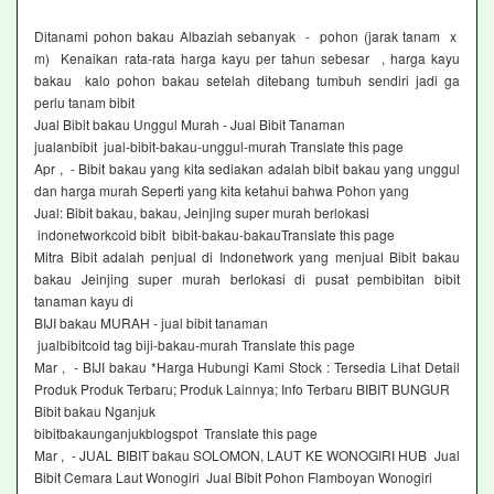
Ditanami pohon bakau Albaziah sebanyak - pohon (jarak tanam x
m) Kenaikan rata-rata harga kayu per tahun sebesar , harga kayu
bakau kalo pohon bakau setelah ditebang tumbuh sendiri jadi ga
perlu tanam bibit
Jual Bibit bakau Unggul Murah - Jual Bibit Tanaman
jualanbibit jual-bibit-bakau-unggul-murah Translate this page
Apr , - Bibit bakau yang kita sediakan adalah bibit bakau yang unggul
dan harga murah Seperti yang kita ketahui bahwa Pohon yang
Jual: Bibit bakau, bakau, Jeinjing super murah berlokasi
indonetworkcoid bibit bibit-bakau-bakauTranslate this page
Mitra Bibit adalah penjual di Indonetwork yang menjual Bibit bakau
bakau Jeinjing super murah berlokasi di pusat pembibitan bibit
tanaman kayu di
BIJI bakau MURAH - jual bibit tanaman
jualbibitcoid tag biji-bakau-murah Translate this page
Mar , - BIJI bakau *Harga Hubungi Kami Stock : Tersedia Lihat Detail
Produk Produk Terbaru; Produk Lainnya; Info Terbaru BIBIT BUNGUR
Bibit bakau Nganjuk
bibitbakaunganjukblogspot Translate this page
Mar , - JUAL BIBIT bakau SOLOMON, LAUT KE WONOGIRI HUB Jual
Bibit Cemara Laut Wonogiri Jual Bibit Pohon Flamboyan Wonogiri