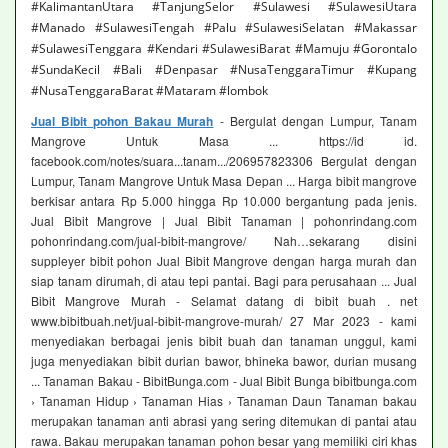
#KalimantanUtara #TanjungSelor #Sulawesi #SulawesiUtara
#Manado #SulawesiTengah #Palu #SulawesiSelatan #Makassar
#SulawesiTenggara #Kendari #SulawesiBarat #Mamuju #Gorontalo
#SundaKecil #Bali #Denpasar #NusaTenggaraTimur #Kupang
#NusaTenggaraBarat #Mataram #lombok
Jual Bibit pohon Bakau Murah
- Bergulat dengan Lumpur, Tanam
Mangrove Untuk Masa ... https://id id.
facebook.com/notes/suara...tanam.../206957823306 Bergulat dengan
Lumpur, Tanam Mangrove Untuk Masa Depan ... Harga bibit mangrove
berkisar antara Rp 5.000 hingga Rp 10.000 bergantung pada jenis.
Jual Bibit Mangrove | Jual Bibit Tanaman | pohonrindang.com
pohonrindang.com/jual-bibit-mangrove/ Nah…sekarang disini
suppleyer bibit pohon Jual Bibit Mangrove dengan harga murah dan
siap tanam dirumah, di atau tepi pantai. Bagi para perusahaan ... Jual
Bibit Mangrove Murah - Selamat datang di bibit buah . net
www.bibitbuah.net/jual-bibit-mangrove-murah/ 27 Mar 2023 - kami
menyediakan berbagai jenis bibit buah dan tanaman unggul, kami
juga menyediakan bibit durian bawor, bhineka bawor, durian musang
... Tanaman Bakau - BibitBunga.com - Jual Bibit Bunga bibitbunga.com
› Tanaman Hidup › Tanaman Hias › Tanaman Daun Tanaman bakau
merupakan tanaman anti abrasi yang sering ditemukan di pantai atau
rawa. Bakau merupakan tanaman pohon besar yang memiliki ciri khas