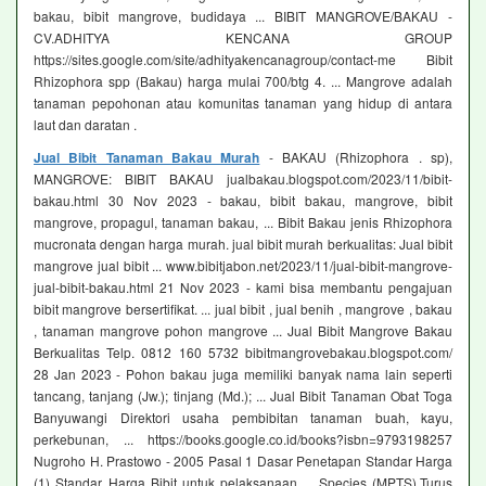
bakau, bibit mangrove, budidaya ... BIBIT MANGROVE/BAKAU -
CV.ADHITYA KENCANA GROUP
https://sites.google.com/site/adhityakencanagroup/contact-me Bibit
Rhizophora spp (Bakau) harga mulai 700/btg 4. ... Mangrove adalah
tanaman pepohonan atau komunitas tanaman yang hidup di antara
laut dan daratan .
Jual Bibit Tanaman Bakau Murah
- BAKAU (Rhizophora . sp),
MANGROVE: BIBIT BAKAU jualbakau.blogspot.com/2023/11/bibit-
bakau.html 30 Nov 2023 - bakau, bibit bakau, mangrove, bibit
mangrove, propagul, tanaman bakau, ... Bibit Bakau jenis Rhizophora
mucronata dengan harga murah. jual bibit murah berkualitas: Jual bibit
mangrove jual bibit ... www.bibitjabon.net/2023/11/jual-bibit-mangrove-
jual-bibit-bakau.html 21 Nov 2023 - kami bisa membantu pengajuan
bibit mangrove bersertifikat. ... jual bibit , jual benih , mangrove , bakau
, tanaman mangrove pohon mangrove ... Jual Bibit Mangrove Bakau
Berkualitas Telp. 0812 160 5732 bibitmangrovebakau.blogspot.com/
28 Jan 2023 - Pohon bakau juga memiliki banyak nama lain seperti
tancang, tanjang (Jw.); tinjang (Md.); ... Jual Bibit Tanaman Obat Toga
Banyuwangi Direktori usaha pembibitan tanaman buah, kayu,
perkebunan, ... https://books.google.co.id/books?isbn=9793198257
Nugroho H. Prastowo - 2005 Pasal 1 Dasar Penetapan Standar Harga
(1) Standar Harga Bibit untuk pelaksanaan ... Species (MPTS),Turus