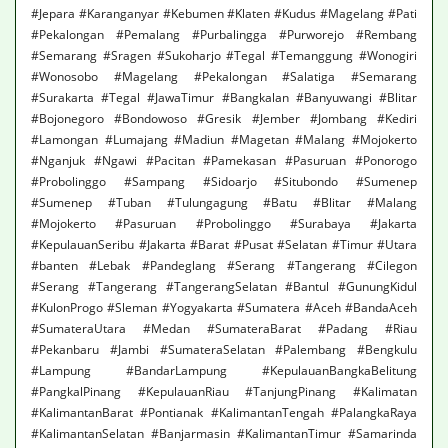
#Jepara #Karanganyar #Kebumen #Klaten #Kudus #Magelang #Pati
#Pekalongan #Pemalang #Purbalingga #Purworejo #Rembang
#Semarang #Sragen #Sukoharjo #Tegal #Temanggung #Wonogiri
#Wonosobo #Magelang #Pekalongan #Salatiga #Semarang
#Surakarta #Tegal #JawaTimur #Bangkalan #Banyuwangi #Blitar
#Bojonegoro #Bondowoso #Gresik #Jember #Jombang #Kediri
#Lamongan #Lumajang #Madiun #Magetan #Malang #Mojokerto
#Nganjuk #Ngawi #Pacitan #Pamekasan #Pasuruan #Ponorogo
#Probolinggo #Sampang #Sidoarjo #Situbondo #Sumenep
#Sumenep #Tuban #Tulungagung #Batu #Blitar #Malang
#Mojokerto #Pasuruan #Probolinggo #Surabaya #Jakarta
#KepulauanSeribu #Jakarta #Barat #Pusat #Selatan #Timur #Utara
#banten #Lebak #Pandeglang #Serang #Tangerang #Cilegon
#Serang #Tangerang #TangerangSelatan #Bantul #GunungKidul
#KulonProgo #Sleman #Yogyakarta #Sumatera #Aceh #BandaAceh
#SumateraUtara #Medan #SumateraBarat #Padang #Riau
#Pekanbaru #Jambi #SumateraSelatan #Palembang #Bengkulu
#Lampung #BandarLampung #KepulauanBangkaBelitung
#PangkalPinang #KepulauanRiau #TanjungPinang #Kalimatan
#KalimantanBarat #Pontianak #KalimantanTengah #PalangkaRaya
#KalimantanSelatan #Banjarmasin #KalimantanTimur #Samarinda