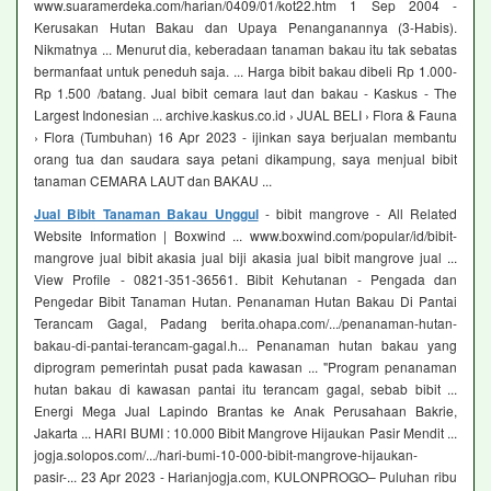
www.suaramerdeka.com/harian/0409/01/kot22.htm 1 Sep 2004 -
Kerusakan Hutan Bakau dan Upaya Penanganannya (3-Habis).
Nikmatnya ... Menurut dia, keberadaan tanaman bakau itu tak sebatas
bermanfaat untuk peneduh saja. ... Harga bibit bakau dibeli Rp 1.000-
Rp 1.500 /batang. Jual bibit cemara laut dan bakau - Kaskus - The
Largest Indonesian ... archive.kaskus.co.id › JUAL BELI › Flora & Fauna
› Flora (Tumbuhan) 16 Apr 2023 - ijinkan saya berjualan membantu
orang tua dan saudara saya petani dikampung, saya menjual bibit
tanaman CEMARA LAUT dan BAKAU ...
Jual Bibit Tanaman Bakau Unggul
- bibit mangrove - All Related
Website Information | Boxwind ... www.boxwind.com/popular/id/bibit-
mangrove jual bibit akasia jual biji akasia jual bibit mangrove jual ...
View Profile - 0821-351-36561. Bibit Kehutanan - Pengada dan
Pengedar Bibit Tanaman Hutan. Penanaman Hutan Bakau Di Pantai
Terancam Gagal, Padang berita.ohapa.com/.../penanaman-hutan-
bakau-di-pantai-terancam-gagal.h... Penanaman hutan bakau yang
diprogram pemerintah pusat pada kawasan ... "Program penanaman
hutan bakau di kawasan pantai itu terancam gagal, sebab bibit ...
Energi Mega Jual Lapindo Brantas ke Anak Perusahaan Bakrie,
Jakarta ... HARI BUMI : 10.000 Bibit Mangrove Hijaukan Pasir Mendit ...
jogja.solopos.com/.../hari-bumi-10-000-bibit-mangrove-hijaukan-
pasir-... 23 Apr 2023 - Harianjogja.com, KULONPROGO– Puluhan ribu