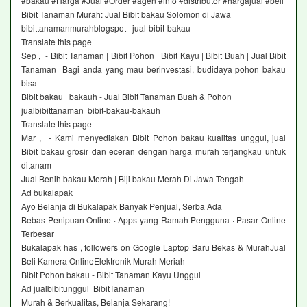
#bakau #Harga #Jual #Order #agen #info #distributor #hargajual #beli
Bibit Tanaman Murah: Jual Bibit bakau Solomon di Jawa
bibittanamanmurahblogspot jual-bibit-bakau
Translate this page
Sep , - Bibit Tanaman | Bibit Pohon | Bibit Kayu | Bibit Buah | Jual Bibit
Tanaman Bagi anda yang mau berinvestasi, budidaya pohon bakau
bisa
Bibit bakau bakauh - Jual Bibit Tanaman Buah & Pohon
jualbibittanaman bibit-bakau-bakauh
Translate this page
Mar , - Kami menyediakan Bibit Pohon bakau kualitas unggul, jual
Bibit bakau grosir dan eceran dengan harga murah terjangkau untuk
ditanam
Jual Benih bakau Merah | Biji bakau Merah Di Jawa Tengah‎
Ad bukalapak ‎
Ayo Belanja di Bukalapak Banyak Penjual, Serba Ada
Bebas Penipuan Online · Apps yang Ramah Pengguna · Pasar Online
Terbesar
Bukalapak has , followers on Google Laptop Baru Bekas & MurahJual
Beli Kamera OnlineElektronik Murah Meriah
Bibit Pohon bakau - Bibit Tanaman Kayu Unggul‎
Ad jualbibitunggul BibitTanaman‎
Murah & Berkualitas, Belanja Sekarang!