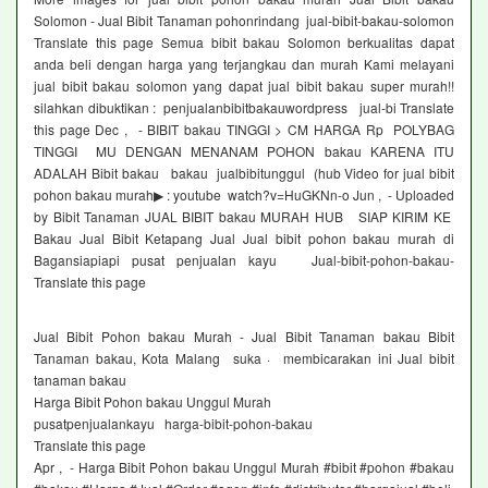
Solomon - Jual Bibit Tanaman pohonrindang jual-bibit-bakau-solomon
Translate this page Semua bibit bakau Solomon berkualitas dapat
anda beli dengan harga yang terjangkau dan murah Kami melayani
jual bibit bakau solomon yang dapat jual bibit bakau super murah!!
silahkan dibuktikan : penjualanbibitbakauwordpress jual-bi Translate
this page Dec , - BIBIT bakau TINGGI > CM HARGA Rp POLYBAG
TINGGI MU DENGAN MENANAM POHON bakau KARENA ITU
ADALAH Bibit bakau bakau jualbibitunggul (hub Video for jual bibit
pohon bakau murah▶ : youtube watch?v=HuGKNn-o Jun , - Uploaded
by Bibit Tanaman JUAL BIBIT bakau MURAH HUB SIAP KIRIM KE
Bakau Jual Bibit Ketapang Jual Jual bibit pohon bakau murah di
Bagansiapiapi pusat penjualan kayu Jual-bibit-pohon-bakau-
Translate this page
Jual Bibit Pohon bakau Murah - Jual Bibit Tanaman bakau Bibit
Tanaman bakau, Kota Malang suka · membicarakan ini Jual bibit
tanaman bakau
Harga Bibit Pohon bakau Unggul Murah
pusatpenjualankayu harga-bibit-pohon-bakau
Translate this page
Apr , - Harga Bibit Pohon bakau Unggul Murah #bibit #pohon #bakau