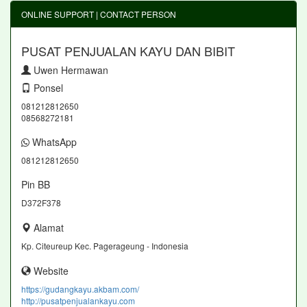
ONLINE SUPPORT | CONTACT PERSON
PUSAT PENJUALAN KAYU DAN BIBIT
Uwen Hermawan
Ponsel
081212812650
08568272181
WhatsApp
081212812650
Pin BB
D372F378
Alamat
Kp. Citeureup Kec. Pagerageung - Indonesia
Website
https://gudangkayu.akbam.com/
http://pusatpenjualankayu.com