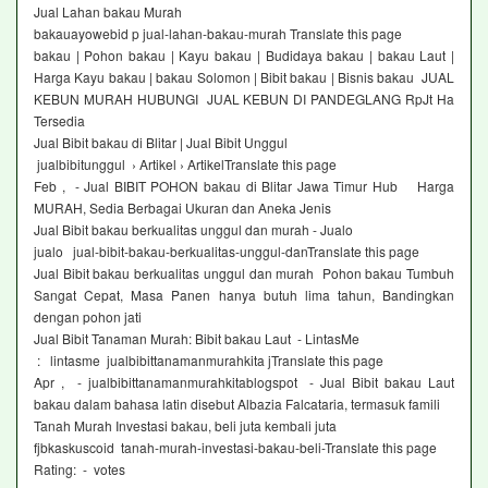
Jual Lahan bakau Murah
bakauayowebid p jual-lahan-bakau-murah Translate this page
bakau | Pohon bakau | Kayu bakau | Budidaya bakau | bakau Laut |
Harga Kayu bakau | bakau Solomon | Bibit bakau | Bisnis bakau JUAL
KEBUN MURAH HUBUNGI JUAL KEBUN DI PANDEGLANG RpJt Ha
Tersedia
Jual Bibit bakau di Blitar | Jual Bibit Unggul
jualbibitunggul › Artikel › ArtikelTranslate this page
Feb , - Jual BIBIT POHON bakau di Blitar Jawa Timur Hub Harga
MURAH, Sedia Berbagai Ukuran dan Aneka Jenis
Jual Bibit bakau berkualitas unggul dan murah - Jualo
jualo jual-bibit-bakau-berkualitas-unggul-danTranslate this page
Jual Bibit bakau berkualitas unggul dan murah Pohon bakau Tumbuh
Sangat Cepat, Masa Panen hanya butuh lima tahun, Bandingkan
dengan pohon jati
Jual Bibit Tanaman Murah: Bibit bakau Laut - LintasMe
: lintasme jualbibittanamanmurahkita jTranslate this page
Apr , - jualbibittanamanmurahkitablogspot - Jual Bibit bakau Laut
bakau dalam bahasa latin disebut Albazia Falcataria, termasuk famili
Tanah Murah Investasi bakau, beli juta kembali juta
fjbkaskuscoid tanah-murah-investasi-bakau-beli-Translate this page
Rating: - ‎ votes