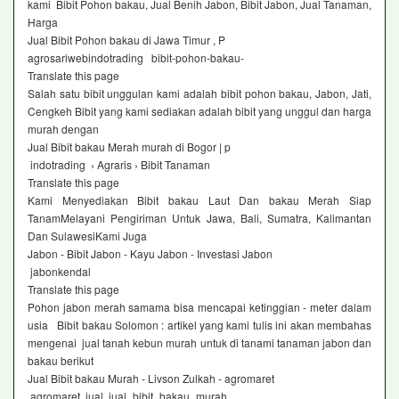
kami Bibit Pohon bakau, Jual Benih Jabon, Bibit Jabon, Jual Tanaman,
Harga
Jual Bibit Pohon bakau di Jawa Timur , P
agrosariwebindotrading bibit-pohon-bakau-
Translate this page
Salah satu bibit unggulan kami adalah bibit pohon bakau, Jabon, Jati,
Cengkeh Bibit yang kami sediakan adalah bibit yang unggul dan harga
murah dengan
Jual Bibit bakau Merah murah di Bogor | p
indotrading › Agraris › Bibit Tanaman
Translate this page
Kami Menyediakan Bibit bakau Laut Dan bakau Merah Siap
TanamMelayani Pengiriman Untuk Jawa, Bali, Sumatra, Kalimantan
Dan SulawesiKami Juga
Jabon - Bibit Jabon - Kayu Jabon - Investasi Jabon
jabonkendal
Translate this page
Pohon jabon merah samama bisa mencapai ketinggian - meter dalam
usia Bibit bakau Solomon : artikel yang kami tulis ini akan membahas
mengenai jual tanah kebun murah untuk di tanami tanaman jabon dan
bakau berikut
Jual Bibit bakau Murah - Livson Zulkah - agromaret
agromaret jual jual_bibit_bakau_murah