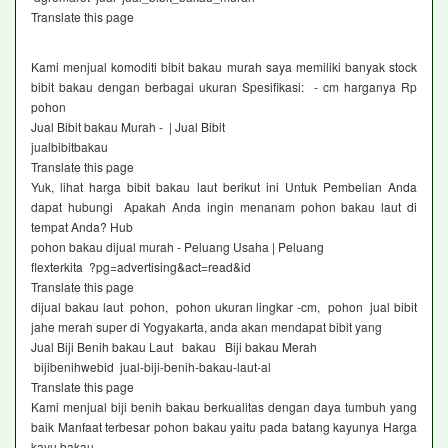
Translate this page
Kami menjual komoditi bibit bakau murah saya memiliki banyak stock
bibit bakau dengan berbagai ukuran Spesifikasi: - cm harganya Rp
pohon
Jual Bibit bakau Murah - | Jual Bibit
jualbibitbakau
Translate this page
Yuk, lihat harga bibit bakau laut berikut ini Untuk Pembelian Anda
dapat hubungi Apakah Anda ingin menanam pohon bakau laut di
tempat Anda? Hub
pohon bakau dijual murah - Peluang Usaha | Peluang
flexterkita ?pg=advertising&act=read&id
Translate this page
dijual bakau laut pohon, pohon ukuran lingkar -cm, pohon jual bibit
jahe merah super di Yogyakarta, anda akan mendapat bibit yang
Jual Biji Benih bakau Laut bakau Biji bakau Merah
bijibenihwebid jual-biji-benih-bakau-laut-al
Translate this page
Kami menjual biji benih bakau berkualitas dengan daya tumbuh yang
baik Manfaat terbesar pohon bakau yaitu pada batang kayunya Harga
kayu bakau