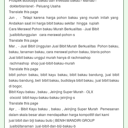
Prospek Budidaya bakau dan Investasi bakau? Mantab !
dokterbisnisnet › Peluang Usaha
Translate this page
Jun , - Tetapi karena harga pohon bakau yang murah inilah yang
Andaikan saat ini harga bibit bakau sekitar hingga rupiah
Cara Merawat Pohon bakau Murah Berkualitas - Jual Bibit
jualbibitunggulan cara-merawat-pohon-s
Translate this page
Mar , - Jual Bibit Unggulan Jual Bibit Murah Berkualitas Pohon bakau,
bakau, tanaman bakau, cara merawat pohon bakau, bisnis pohon
Jual bibit bakau unggul murah hanya di rachmashop
rachmashop shop jual-bibit-bakau-murah
Translate this page
bibit pohon bakau, bibit kayu bakau, bibit bakau bandung, jual bibit
bakau bandung, beli bibit bakau, budidaya bibit bakau, jual bibit bakau
di bogor,
Bibit Kayu bakau , bakau , Jeinjing Super Murah - OLX
olxcoid bibit-kayu-bakau-bakau-jeinjing-s
Translate this page
Apr , - Bibit Kayu bakau , bakau , Jeinjing Super Murah Pemesanan
dalam skala besar akan mendapatkan harga kompotitif dari kami
jual bibit dan biji bakau buto | BENIH MANDIRI GROUP
jualbijitanaman jual-bibit-dan-biji-bakau-b