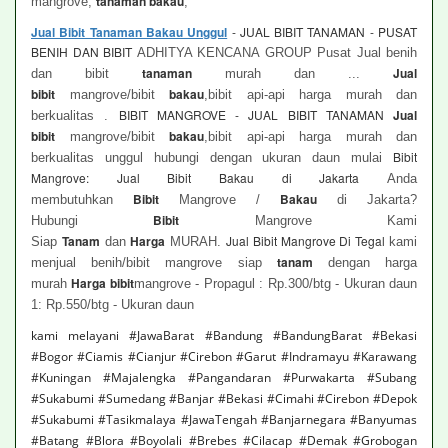
tanaman bakau
mangrove,
,
Jual Bibit Tanaman Bakau Unggul
- JUAL BIBIT TANAMAN - PUSAT
BENIH DAN BIBIT
ADHITYA KENCANA GROUP Pusat Jual benih
tanaman
Jual
dan bibit
murah dan ...
bibit
bakau
mangrove/bibit
,bibit api-api harga murah dan
BIBIT MANGROVE - JUAL BIBIT TANAMAN
Jual
berkualitas .
bibit
bakau
mangrove/bibit
,bibit api-api harga murah dan
Bibit
berkualitas unggul hubungi dengan ukuran daun mulai
Mangrove: Jual Bibit Bakau di Jakarta
Anda
Bibit
Bakau
membutuhkan
Mangrove /
di Jakarta?
Bibit
Hubungi
Mangrove Kami
Tanam
Harga
Jual Bibit Mangrove Di Tegal
Siap
dan
MURAH.
kami
tanam
menjual benih/bibit mangrove siap
dengan harga
Harga bibit
murah
mangrove - Propagul : Rp.300/btg - Ukuran daun
1: Rp.550/btg - Ukuran daun
kami melayani #JawaBarat #Bandung #BandungBarat #Bekasi
#Bogor #Ciamis #Cianjur #Cirebon #Garut #Indramayu #Karawang
#Kuningan #Majalengka #Pangandaran #Purwakarta #Subang
#Sukabumi #Sumedang #Banjar #Bekasi #Cimahi #Cirebon #Depok
#Sukabumi #Tasikmalaya #JawaTengah #Banjarnegara #Banyumas
#Batang #Blora #Boyolali #Brebes #Cilacap #Demak #Grobogan