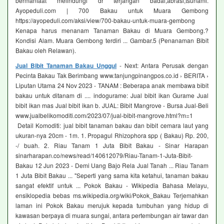
bermanfaat melindungi dr terjangan badai,abrasi,tsunami.
Ayopeduli.com | 700 Bakau untuk Muara Gembong
https://ayopeduli.com/aksi/view/700-bakau-untuk-muara-gembong
Kenapa harus menanam Tanaman Bakau di Muara Gembong.?
Kondisi Alam. Muara Gembong terdiri ... Gambar.5 (Penanaman Bibit
Bakau oleh Relawan).
Jual Bibit Tanaman Bakau Unggul
- Next: Antara Perusak dengan
Pecinta Bakau Tak Berimbang www.tanjungpinangpos.co.id › BERITA ›
Liputan Utama 24 Nov 2023 - TANAM : Beberapa anak membawa bibit
bakau untuk ditanam di .... indogurame: Jual bibit ikan Gurame Jual
bibit ikan mas Jual bibit ikan b. JUAL: Bibit Mangrove - Bursa Jual-Beli
www.jualbelikomoditi.com/2023/07/jual-bibit-mangrove.html?m=1
Detail Komoditi: jual bibit tanaman bakau dan bibit cemara laut yang
ukuran-nya 20cm - 1m. 1. Propagul Rhizophora spp ( Bakau) Rp. 200,
-/ buah. 2. Riau Tanam 1 Juta Bibit Bakau - Sinar Harapan
sinarharapan.co/news/read/140612079/Riau-Tanam-1-Juta-Bibit-
Bakau 12 Jun 2023 - Demi Uang Bajo Rela Jual Tanah ... Riau Tanam
1 Juta Bibit Bakau ... "Seperti yang sama kita ketahui, tanaman bakau
sangat efektif untuk ... Pokok Bakau - Wikipedia Bahasa Melayu,
ensiklopedia bebas ms.wikipedia.org/wiki/Pokok_Bakau Terjemahkan
laman ini Pokok Bakau merujuk kepada tumbuhan yang hidup di
kawasan berpaya di muara sungai, antara pertembungan air tawar dan