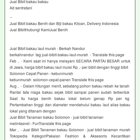
Jual Bibit bakau bakau‎
Ad sentratani ‎
--
Jual Bibit bakau Benih dan Biji bakau Kiloan, Delivery Indonesia
Jual BibitHubungi KamiJual Benih
Jual Bibit bakau laut murah - Berkah Nandur
berkahnandur tag jual-bibit-bakau-laut-murah - Translate this page
Feb , - Kami saat ini hanya melayani SECARA PARTAI BESAR untuk
di Jawa, harga bibit bakau laut mulai Rp ,- per bibit dengan tinggi bibit
Solomon Cepat Panen - kebunmurah
kebunmurah solomon-cepat-panen Translate this page
Aug , - Dalam hitungan menit, sebatang pohon bakau rebah ke tanah
Rantai tata niaga bakau sejak bibit sampai panen sudah terbentuk
Saat itu harga benih bakau lokal belum genap Rp per kg
Pertambahan tinggi dan diameter mendahului bakau laut alias bakau
lokal yang ditanam dengan
Jual Bibit Tanaman bakau Solomon - jual bibit tanaman
melintasnet › FunTranslate this page
Mar , - Jual Bibit Tanaman bakau Solomon - jual bibit tanaman murah
Tokopedia KategoriPakaian Fashion & Aksesoris Kecantikan