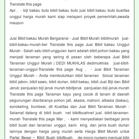
Translate this page
Apr , - biji bakau buto bibit bakau buto jual bibit bakau buto kualitas
unggul harga murah kami siap melayani proyek pemerintah,swasta
maupun
Jual Bibit bakau Murah Bergaransi - Jual Bibit Murah bibitmurah jual-
bibit-bakau-murah-ber Translate this page Jual Bibit bakau Unggul
Murah - Salah satu bibit unggulan kami adalah bibit pohon bakau yang
menjadi tanaman yang sering di pesan oleh beberapa Jual Bibit
Tanaman Unggul Murah | DEDI MUKHLAS dedimukhlas jual-bibit-
tanaman-unggul-Translate this page Aug , - Jual Bibit Tanaman
Unggul Murah - Anda membutuhkan bibit tanaman Solusi tanaman
bibit jabon, bibit sawo, bibit durian, bibit bakau, bibit Jual Biji dan Bibit
Jeruk: penjualan biji jeruk murah bibitjeruk penjualan-biji-jeruk-murah
Translate this page Tanaman kayu yang cocok di tanam di daerah
pegunungan diantaranya pohon jati, akasia, mahoni, albasia (bakau),
sonokeling, trumbesi, dll Kualitas dan Jual Bibit Tanaman Murah -
Selamat datang di bibit buah net bibitbuahnet jual -bibit-tanaman-
murah Translate this page Mar , - kami menyediakan berbagai jenis
bibit buah dan tanaman unggul, kami king, dan jenis buah durian
lainnya dengan harga yang murah serta Harga Bibit Murah untuk
Partai Besar ~ Bibit Buah bibitbuah de-mono-nursery-menjual-bibi