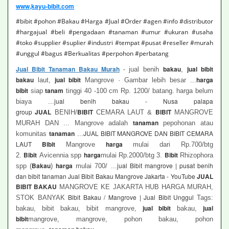
www,kayu-bibit.com
#bibit #pohon #Bakau #Harga #Jual #Order #agen #info #distributor
#hargajual #beli #pengadaan #tanaman #umur #ukuran #usaha
#toko #supplier #suplier #industri #tempat #pusat #reseller #murah
#unggul #bagus #Berkualitas #perpohon #perbatang
Jual Bibit Tanaman Bakau Murah
-
bakau
jual bibit
jual benih
,
bakau
jual bibit
harga
laut,
Mangrove · Gambar lebih besar ...
bibit
tanam
siap
tinggi 40 -100 cm Rp. 1200/ batang. harga belum
jual benih bakau - Nusa palapa
biaya ...
group
JUAL
BIBIT
BIBIT
BENIH/
CEMARA LAUT &
MANGROVE
tanaman
MURAH DAN ... Mangrove adalah
pepohonan atau
tanaman
JUAL BIBIT MANGROVE DAN BIBIT CEMARA
komunitas
...
LAUT
Bibit
harga
Mangrove
mulai dari Rp.700/btg
Bibit
harga
Bibit
2.
Avicennia spp
mulai Rp.2000/btg 3.
Rhizophora
Bakau
harga
jual Bibit mangrove | pusat benih
spp (
)
mulai 700/ ...
dan bibit tanaman Jual Bibit Bakau Mangrove Jakarta - YouTube
JUAL
BIBIT BAKAU
MANGROVE KE JAKARTA HUB HARGA MURAH,
Bibit Bakau / Mangrove | Jual Bibit Unggul
STOK BANYAK
Tags:
jual bibit
jual
bakau, bibit bakau, bibit mangrove,
bakau,
bibit
mangrove, mangrove, pohon bakau, pohon