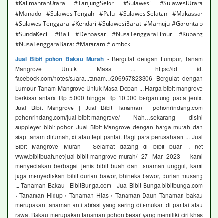
#KalimantanUtara #TanjungSelor #Sulawesi #SulawesiUtara
#Manado #SulawesiTengah #Palu #SulawesiSelatan #Makassar
#SulawesiTenggara #Kendari #SulawesiBarat #Mamuju #Gorontalo
#SundaKecil #Bali #Denpasar #NusaTenggaraTimur #Kupang
#NusaTenggaraBarat #Mataram #lombok
Jual Bibit pohon Bakau Murah
- Bergulat dengan Lumpur, Tanam
Mangrove Untuk Masa ... https://id id.
facebook.com/notes/suara...tanam.../206957823306 Bergulat dengan
Lumpur, Tanam Mangrove Untuk Masa Depan ... Harga bibit mangrove
berkisar antara Rp 5.000 hingga Rp 10.000 bergantung pada jenis.
Jual Bibit Mangrove | Jual Bibit Tanaman | pohonrindang.com
pohonrindang.com/jual-bibit-mangrove/ Nah…sekarang disini
suppleyer bibit pohon Jual Bibit Mangrove dengan harga murah dan
siap tanam dirumah, di atau tepi pantai. Bagi para perusahaan ... Jual
Bibit Mangrove Murah - Selamat datang di bibit buah . net
www.bibitbuah.net/jual-bibit-mangrove-murah/ 27 Mar 2023 - kami
menyediakan berbagai jenis bibit buah dan tanaman unggul, kami
juga menyediakan bibit durian bawor, bhineka bawor, durian musang
... Tanaman Bakau - BibitBunga.com - Jual Bibit Bunga bibitbunga.com
› Tanaman Hidup › Tanaman Hias › Tanaman Daun Tanaman bakau
merupakan tanaman anti abrasi yang sering ditemukan di pantai atau
rawa. Bakau merupakan tanaman pohon besar yang memiliki ciri khas