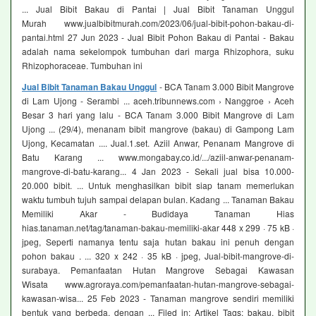
... Jual Bibit Bakau di Pantai | Jual Bibit Tanaman Unggul
Murah www.jualbibitmurah.com/2023/06/jual-bibit-pohon-bakau-di-
pantai.html 27 Jun 2023 - Jual Bibit Pohon Bakau di Pantai - Bakau
adalah nama sekelompok tumbuhan dari marga Rhizophora, suku
Rhizophoraceae. Tumbuhan ini
Jual Bibit Tanaman Bakau Unggul
- BCA Tanam 3.000 Bibit Mangrove
di Lam Ujong - Serambi ... aceh.tribunnews.com › Nanggroe › Aceh
Besar 3 hari yang lalu - BCA Tanam 3.000 Bibit Mangrove di Lam
Ujong ... (29/4), menanam bibit mangrove (bakau) di Gampong Lam
Ujong, Kecamatan .... Jual.1.set. Aziil Anwar, Penanam Mangrove di
Batu Karang ... www.mongabay.co.id/.../aziil-anwar-penanam-
mangrove-di-batu-karang... 4 Jan 2023 - Sekali jual bisa 10.000-
20.000 bibit. ... Untuk menghasilkan bibit siap tanam memerlukan
waktu tumbuh tujuh sampai delapan bulan. Kadang ... Tanaman Bakau
Memiliki Akar - Budidaya Tanaman Hias
hias.tanaman.net/tag/tanaman-bakau-memiliki-akar 448 x 299 · 75 kB ·
jpeg, Seperti namanya tentu saja hutan bakau ini penuh dengan
pohon bakau . ... 320 x 242 · 35 kB · jpeg, Jual-bibit-mangrove-di-
surabaya. Pemanfaatan Hutan Mangrove Sebagai Kawasan
Wisata www.agroraya.com/pemanfaatan-hutan-mangrove-sebagai-
kawasan-wisa... 25 Feb 2023 - Tanaman mangrove sendiri memiliki
bentuk yang berbeda, dengan ... Filed in: Artikel Tags: bakau, bibit