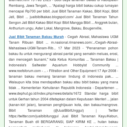
Rembang, Jawa Tengah, ... “Apalagi harga bibit bakau cukup lumayan
mencapai Rp700 per bibit. Jual Bibit Tanaman Kakao, Bibit Kopi, Bibit
Jati, Bibit ... jualbibitkakao.blogspot.com/ Jual Bibit Tanaman Tahun
Sengon Jati Bibit Kakao Bibit Kopi Bibit Mangga Bibit ... Anggrek bulan,
Anthurium ungu, Aster Lokal, Mangrove, Bakau, Bougenville,
Jual Bibit Tanaman Bakau Murah
- Cegah Abrasi, Mahasiswa UGM
Tanam Ribuan Bibit ... m.nasional.rimanews.com/.../Cegah-Abrasi-
Mahasiswa-UGM-Tanam-Rib... 17 Mar 2023 - "Penanaman pohon
bakau itu untuk mengurangi abrasi pantai yang semakin meluas, erosi,
dan mencegah tsunami," kata Ketua Komunitas ... Tanaman Bakau |
Indonesia's Saltwater Aquarium Hobbyist Community ...
www.reefsforum.com › ... › Filtration and Other Equipment 17 Apr 2008 -
tanaman bakau memang tanaman lindung di indonesia pak... ...
Walaupun kita bisa mendapatkan bakau atau bibit bakau yang mana
tidak ... Kementerian Kehutanan Republik Indonesia - Departemen ...
www.dephut.go.id/index.php/news/details/1672 Standar harga bibit
untuk Gerhan tahun 2004 ditetapkan dalam Keputusan Menteri ... jalan
(kanan-kiri jalan), tanaman penghijauan kota, dan bakau/mangrove.
Bibit Tanaman (@JualBibitUnggul) | Twitter
https://twitter.com/jualbibitunggul Jual Bibit Tanaman Kayu/Kebun,
Tanaman Buah dll BERGARANSI, SIAP KIRIM KE ... hutan bakau