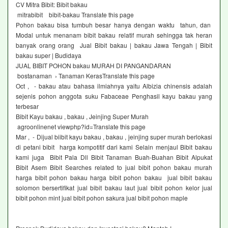
CV Mitra Bibit: Bibit bakau
mitrabibit bibit-bakau Translate this page
Pohon bakau bisa tumbuh besar hanya dengan waktu tahun, dan
Modal untuk menanam bibit bakau relatif murah sehingga tak heran
banyak orang orang Jual Bibit bakau | bakau Jawa Tengah | Bibit
bakau super | Budidaya
JUAL BIBIT POHON bakau MURAH DI PANGANDARAN
bostanaman › Tanaman KerasTranslate this page
Oct , - bakau atau bahasa ilmiahnya yaitu Albizia chinensis adalah
sejenis pohon anggota suku Fabaceae Penghasil kayu bakau yang
terbesar
Bibit Kayu bakau , bakau , Jeinjing Super Murah
agroonlinenet viewphp?id=Translate this page
Mar , - Dijual biibit kayu bakau , bakau , jeinjing super murah berlokasi
di petani bibit harga kompotitif dari kami Selain menjaul Bibit bakau
kami juga Bibit Pala Dll Bibit Tanaman Buah-Buahan Bibit Alpukat
Bibit Asem Bibit Searches related to jual bibit pohon bakau murah
harga bibit pohon bakau harga bibit pohon bakau jual bibit bakau
solomon bersertifikat jual bibit bakau laut jual bibit pohon kelor jual
bibit pohon mint jual bibit pohon sakura jual bibit pohon maple