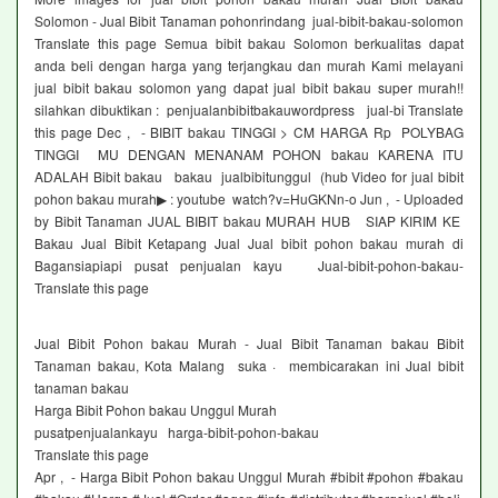
Solomon - Jual Bibit Tanaman pohonrindang jual-bibit-bakau-solomon
Translate this page Semua bibit bakau Solomon berkualitas dapat
anda beli dengan harga yang terjangkau dan murah Kami melayani
jual bibit bakau solomon yang dapat jual bibit bakau super murah!!
silahkan dibuktikan : penjualanbibitbakauwordpress jual-bi Translate
this page Dec , - BIBIT bakau TINGGI > CM HARGA Rp POLYBAG
TINGGI MU DENGAN MENANAM POHON bakau KARENA ITU
ADALAH Bibit bakau bakau jualbibitunggul (hub Video for jual bibit
pohon bakau murah▶ : youtube watch?v=HuGKNn-o Jun , - Uploaded
by Bibit Tanaman JUAL BIBIT bakau MURAH HUB SIAP KIRIM KE
Bakau Jual Bibit Ketapang Jual Jual bibit pohon bakau murah di
Bagansiapiapi pusat penjualan kayu Jual-bibit-pohon-bakau-
Translate this page
Jual Bibit Pohon bakau Murah - Jual Bibit Tanaman bakau Bibit
Tanaman bakau, Kota Malang suka · membicarakan ini Jual bibit
tanaman bakau
Harga Bibit Pohon bakau Unggul Murah
pusatpenjualankayu harga-bibit-pohon-bakau
Translate this page
Apr , - Harga Bibit Pohon bakau Unggul Murah #bibit #pohon #bakau