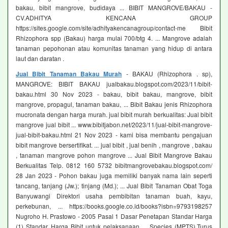
bakau, bibit mangrove, budidaya ... BIBIT MANGROVE/BAKAU -
CV.ADHITYA KENCANA GROUP
https://sites.google.com/site/adhityakencanagroup/contact-me Bibit
Rhizophora spp (Bakau) harga mulai 700/btg 4. ... Mangrove adalah
tanaman pepohonan atau komunitas tanaman yang hidup di antara
laut dan daratan .
Jual Bibit Tanaman Bakau Murah
- BAKAU (Rhizophora . sp),
MANGROVE: BIBIT BAKAU jualbakau.blogspot.com/2023/11/bibit-
bakau.html 30 Nov 2023 - bakau, bibit bakau, mangrove, bibit
mangrove, propagul, tanaman bakau, ... Bibit Bakau jenis Rhizophora
mucronata dengan harga murah. jual bibit murah berkualitas: Jual bibit
mangrove jual bibit ... www.bibitjabon.net/2023/11/jual-bibit-mangrove-
jual-bibit-bakau.html 21 Nov 2023 - kami bisa membantu pengajuan
bibit mangrove bersertifikat. ... jual bibit , jual benih , mangrove , bakau
, tanaman mangrove pohon mangrove ... Jual Bibit Mangrove Bakau
Berkualitas Telp. 0812 160 5732 bibitmangrovebakau.blogspot.com/
28 Jan 2023 - Pohon bakau juga memiliki banyak nama lain seperti
tancang, tanjang (Jw.); tinjang (Md.); ... Jual Bibit Tanaman Obat Toga
Banyuwangi Direktori usaha pembibitan tanaman buah, kayu,
perkebunan, ... https://books.google.co.id/books?isbn=9793198257
Nugroho H. Prastowo - 2005 Pasal 1 Dasar Penetapan Standar Harga
(1) Standar Harga Bibit untuk pelaksanaan ... Species (MPTS),Turus