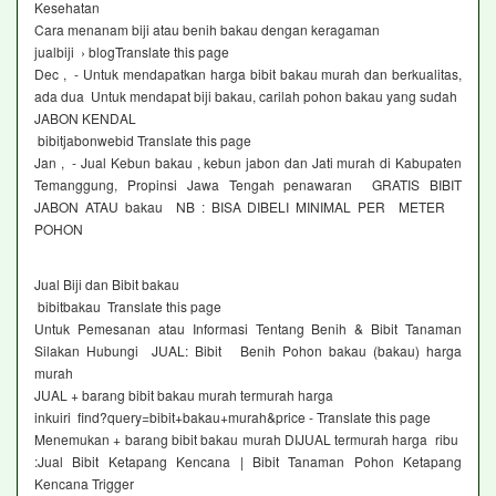
Kesehatan
Cara menanam biji atau benih bakau dengan keragaman
jualbiji › blogTranslate this page
Dec , - Untuk mendapatkan harga bibit bakau murah dan berkualitas,
ada dua Untuk mendapat biji bakau, carilah pohon bakau yang sudah
JABON KENDAL
bibitjabonwebid Translate this page
Jan , - Jual Kebun bakau , kebun jabon dan Jati murah di Kabupaten
Temanggung, Propinsi Jawa Tengah penawaran GRATIS BIBIT
JABON ATAU bakau NB : BISA DIBELI MINIMAL PER METER
POHON
Jual Biji dan Bibit bakau
bibitbakau Translate this page
Untuk Pemesanan atau Informasi Tentang Benih & Bibit Tanaman
Silakan Hubungi JUAL: Bibit Benih Pohon bakau (bakau) harga
murah
JUAL + barang bibit bakau murah termurah harga
inkuiri find?query=bibit+bakau+murah&price - Translate this page
Menemukan + barang bibit bakau murah DIJUAL termurah harga ribu
:Jual Bibit Ketapang Kencana | Bibit Tanaman Pohon Ketapang
Kencana Trigger