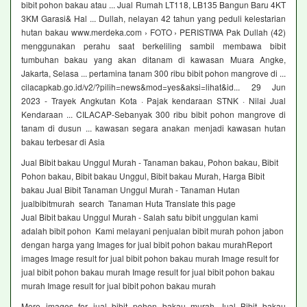
bibit pohon bakau atau ... Jual Rumah LT118, LB135 Bangun Baru 4KT
3KM Garasi& Hal ... Dullah, nelayan 42 tahun yang peduli kelestarian
hutan bakau www.merdeka.com › FOTO › PERISTIWA Pak Dullah (42)
menggunakan perahu saat berkeliling sambil membawa bibit
tumbuhan bakau yang akan ditanam di kawasan Muara Angke,
Jakarta, Selasa ... pertamina tanam 300 ribu bibit pohon mangrove di ...
cilacapkab.go.id/v2/?pilih=news&mod=yes&aksi=lihat&id... 29 Jun
2023 - Trayek Angkutan Kota · Pajak kendaraan STNK · Nilai Jual
Kendaraan ... CILACAP-Sebanyak 300 ribu bibit pohon mangrove di
tanam di dusun ... kawasan segara anakan menjadi kawasan hutan
bakau terbesar di Asia
Jual Bibit bakau Unggul Murah - Tanaman bakau, Pohon bakau, Bibit
Pohon bakau, Bibit bakau Unggul, Bibit bakau Murah, Harga Bibit
bakau Jual Bibit Tanaman Unggul Murah - Tanaman Hutan
jualbibitmurah search Tanaman Huta Translate this page
Jual Bibit bakau Unggul Murah - Salah satu bibit unggulan kami
adalah bibit pohon Kami melayani penjualan bibit murah pohon jabon
dengan harga yang Images for jual bibit pohon bakau murahReport
images Image result for jual bibit pohon bakau murah Image result for
jual bibit pohon bakau murah Image result for jual bibit pohon bakau
murah Image result for jual bibit pohon bakau murah
More images for jual bibit pohon bakau murah Jual Bibit bakau