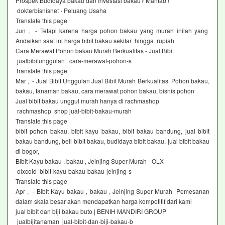
Prospek Budidaya bakau dan Investasi bakau? Mantab !
dokterbisnisnet › Peluang Usaha
Translate this page
Jun , - Tetapi karena harga pohon bakau yang murah inilah yang
Andaikan saat ini harga bibit bakau sekitar hingga rupiah
Cara Merawat Pohon bakau Murah Berkualitas - Jual Bibit
jualbibitunggulan cara-merawat-pohon-s
Translate this page
Mar , - Jual Bibit Unggulan Jual Bibit Murah Berkualitas Pohon bakau,
bakau, tanaman bakau, cara merawat pohon bakau, bisnis pohon
Jual bibit bakau unggul murah hanya di rachmashop
rachmashop shop jual-bibit-bakau-murah
Translate this page
bibit pohon bakau, bibit kayu bakau, bibit bakau bandung, jual bibit
bakau bandung, beli bibit bakau, budidaya bibit bakau, jual bibit bakau
di bogor,
Bibit Kayu bakau , bakau , Jeinjing Super Murah - OLX
olxcoid bibit-kayu-bakau-bakau-jeinjing-s
Translate this page
Apr , - Bibit Kayu bakau , bakau , Jeinjing Super Murah Pemesanan
dalam skala besar akan mendapatkan harga kompotitif dari kami
jual bibit dan biji bakau buto | BENIH MANDIRI GROUP
jualbijitanaman jual-bibit-dan-biji-bakau-b