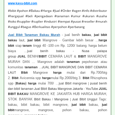
www,kayu-bibit.com
#bibit #pohon #Bakau #Harga #Jual #Order #agen #info #distributor
#hargajual #beli #pengadaan #tanaman #umur #ukuran #usaha
#toko #supplier #suplier #industri #tempat #pusat #reseller #murah
#unggul #bagus #Berkualitas #perpohon #perbatang
Jual Bibit Tanaman Bakau Murah
-
bakau
jual bibit
jual benih
,
bakau
jual bibit
harga
laut,
Mangrove · Gambar lebih besar ...
bibit
tanam
siap
tinggi 40 -100 cm Rp. 1200/ batang. harga belum
jual benih bakau - Nusa palapa
biaya ...
group
JUAL
BIBIT
BIBIT
BENIH/
CEMARA LAUT &
MANGROVE
tanaman
MURAH DAN ... Mangrove adalah
pepohonan atau
tanaman
JUAL BIBIT MANGROVE DAN BIBIT CEMARA
komunitas
...
LAUT
Bibit
harga
Mangrove
mulai dari Rp.700/btg
Bibit
harga
Bibit
2.
Avicennia spp
mulai Rp.2000/btg 3.
Rhizophora
Bakau
harga
jual Bibit mangrove | pusat benih
spp (
)
mulai 700/ ...
dan bibit tanaman Jual Bibit Bakau Mangrove Jakarta - YouTube
JUAL
BIBIT BAKAU
MANGROVE KE JAKARTA HUB HARGA MURAH,
Bibit Bakau / Mangrove | Jual Bibit Unggul
STOK BANYAK
Tags:
jual bibit
jual
bakau, bibit bakau, bibit mangrove,
bakau,
bibit
mangrove, mangrove, pohon bakau, pohon