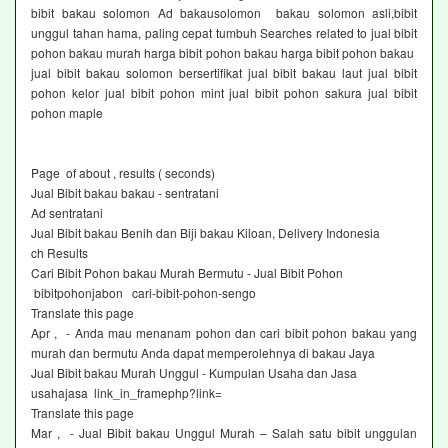
bibit bakau solomon Ad bakausolomon bakau solomon asli,bibit
unggul tahan hama, paling cepat tumbuh Searches related to jual bibit
pohon bakau murah harga bibit pohon bakau harga bibit pohon bakau
jual bibit bakau solomon bersertifikat jual bibit bakau laut jual bibit
pohon kelor jual bibit pohon mint jual bibit pohon sakura jual bibit
pohon maple
Page of about , results ( seconds)
Jual Bibit bakau bakau - sentratani ‎
Ad sentratani ‎
Jual Bibit bakau Benih dan Biji bakau Kiloan, Delivery Indonesia
ch Results
Cari Bibit Pohon bakau Murah Bermutu - Jual Bibit Pohon
bibitpohonjabon cari-bibit-pohon-sengo
Translate this page
Apr , - Anda mau menanam pohon dan cari bibit pohon bakau yang
murah dan bermutu Anda dapat memperolehnya di bakau Jaya
Jual Bibit bakau Murah Unggul - Kumpulan Usaha dan Jasa
usahajasa link_in_framephp?link=
Translate this page
Mar , - Jual Bibit bakau Unggul Murah – Salah satu bibit unggulan