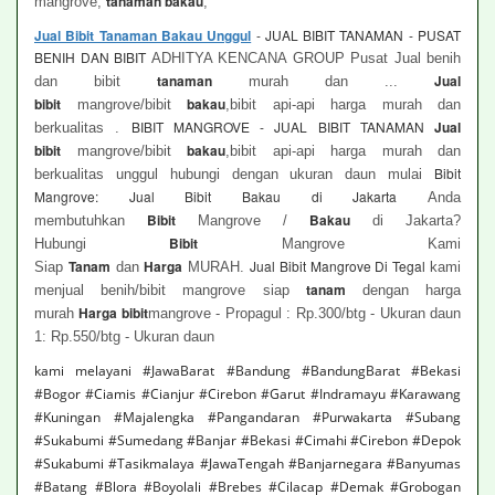
tanaman bakau
mangrove,
,
Jual Bibit Tanaman Bakau Unggul
- JUAL BIBIT TANAMAN - PUSAT
BENIH DAN BIBIT
ADHITYA KENCANA GROUP Pusat Jual benih
tanaman
Jual
dan bibit
murah dan ...
bibit
bakau
mangrove/bibit
,bibit api-api harga murah dan
BIBIT MANGROVE - JUAL BIBIT TANAMAN
Jual
berkualitas .
bibit
bakau
mangrove/bibit
,bibit api-api harga murah dan
Bibit
berkualitas unggul hubungi dengan ukuran daun mulai
Mangrove: Jual Bibit Bakau di Jakarta
Anda
Bibit
Bakau
membutuhkan
Mangrove /
di Jakarta?
Bibit
Hubungi
Mangrove Kami
Tanam
Harga
Jual Bibit Mangrove Di Tegal
Siap
dan
MURAH.
kami
tanam
menjual benih/bibit mangrove siap
dengan harga
Harga bibit
murah
mangrove - Propagul : Rp.300/btg - Ukuran daun
1: Rp.550/btg - Ukuran daun
kami melayani #JawaBarat #Bandung #BandungBarat #Bekasi
#Bogor #Ciamis #Cianjur #Cirebon #Garut #Indramayu #Karawang
#Kuningan #Majalengka #Pangandaran #Purwakarta #Subang
#Sukabumi #Sumedang #Banjar #Bekasi #Cimahi #Cirebon #Depok
#Sukabumi #Tasikmalaya #JawaTengah #Banjarnegara #Banyumas
#Batang #Blora #Boyolali #Brebes #Cilacap #Demak #Grobogan