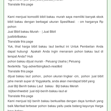
Translate this page
Kami menjual komoditi bibit bakau murah saya memiliki banyak stock
bibit bakau dengan berbagai ukuran Spesifikasi: - cm harganya Rp
pohon
Jual Bibit bakau Murah - | Jual Bibit
jualbibitbakau
Translate this page
Yuk, lihat harga bibit bakau laut berikut ini Untuk Pembelian Anda
dapat hubungi Apakah Anda ingin menanam pohon bakau laut di
tempat Anda? Hub
pohon bakau dijual murah - Peluang Usaha | Peluang
flexterkita ?pg=advertising&act=read&id
Translate this page
dijual bakau laut pohon, pohon ukuran lingkar -cm, pohon jual bibit
jahe merah super di Yogyakarta, anda akan mendapat bibit yang
Jual Biji Benih bakau Laut bakau Biji bakau Merah
bijibenihwebid jual-biji-benih-bakau-laut-al
Translate this page
Kami menjual biji benih bakau berkualitas dengan daya tumbuh yang
baik Manfaat terbesar pohon bakau yaitu pada batang kayunya Harga
kayu bakau