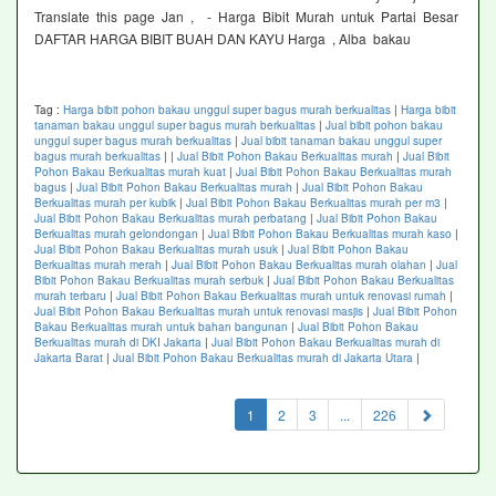
Translate this page Jan , - Harga Bibit Murah untuk Partai Besar
DAFTAR HARGA BIBIT BUAH DAN KAYU Harga , Alba bakau
Tag :
Harga bibit pohon bakau unggul super bagus murah berkualitas
|
Harga bibit
tanaman bakau unggul super bagus murah berkualitas
|
Jual bibit pohon bakau
unggul super bagus murah berkualitas
|
Jual bibit tanaman bakau unggul super
bagus murah berkualitas
|
|
Jual Bibit Pohon Bakau Berkualitas murah
|
Jual Bibit
Pohon Bakau Berkualitas murah kuat
|
Jual Bibit Pohon Bakau Berkualitas murah
bagus
|
Jual Bibit Pohon Bakau Berkualitas murah
|
Jual Bibit Pohon Bakau
Berkualitas murah per kubik
|
Jual Bibit Pohon Bakau Berkualitas murah per m3
|
Jual Bibit Pohon Bakau Berkualitas murah perbatang
|
Jual Bibit Pohon Bakau
Berkualitas murah gelondongan
|
Jual Bibit Pohon Bakau Berkualitas murah kaso
|
Jual Bibit Pohon Bakau Berkualitas murah usuk
|
Jual Bibit Pohon Bakau
Berkualitas murah merah
|
Jual Bibit Pohon Bakau Berkualitas murah olahan
|
Jual
Bibit Pohon Bakau Berkualitas murah serbuk
|
Jual Bibit Pohon Bakau Berkualitas
murah terbaru
|
Jual Bibit Pohon Bakau Berkualitas murah untuk renovasi rumah
|
Jual Bibit Pohon Bakau Berkualitas murah untuk renovasi masjis
|
Jual Bibit Pohon
Bakau Berkualitas murah untuk bahan bangunan
|
Jual Bibit Pohon Bakau
Berkualitas murah di DKI Jakarta
|
Jual Bibit Pohon Bakau Berkualitas murah di
Jakarta Barat
|
Jual Bibit Pohon Bakau Berkualitas murah di Jakarta Utara
|
(current)
1
2
3
...
226