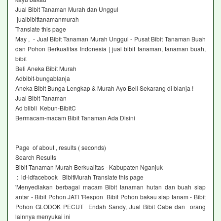
Jual Bibit Tanaman Murah dan Unggul
jualbibittanamanmurah
Translate this page
May , - Jual Bibit Tanaman Murah Unggul - Pusat Bibit Tanaman Buah
dan Pohon Berkualitas Indonesia | jual bibit tanaman, tanaman buah,
bibit
Beli Aneka Bibit Murah‎
Adbibit-bungablanja ‎
Aneka Bibit Bunga Lengkap & Murah Ayo Beli Sekarang di blanja !
Jual Bibit Tanaman‎
Ad blibli Kebun-BibitC‎
Bermacam-macam Bibit Tanaman Ada Disini
Page of about , results ( seconds)
Search Results
Bibit Tanaman Murah Berkualitas - Kabupaten Nganjuk
: id-idfacebook BibitMurah Translate this page
'Menyediakan berbagai macam Bibit tanaman hutan dan buah siap
antar - Bibit Pohon JATI 'Respon Bibit Pohon bakau siap tanam - Bibit
Pohon GLODOK PECUT Endah Sandy, Jual Bibit Cabe dan orang
lainnya menyukai ini