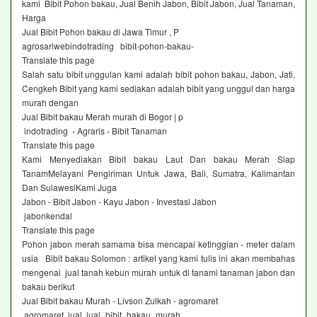
kami Bibit Pohon bakau, Jual Benih Jabon, Bibit Jabon, Jual Tanaman,
Harga
Jual Bibit Pohon bakau di Jawa Timur , P
agrosariwebindotrading bibit-pohon-bakau-
Translate this page
Salah satu bibit unggulan kami adalah bibit pohon bakau, Jabon, Jati,
Cengkeh Bibit yang kami sediakan adalah bibit yang unggul dan harga
murah dengan
Jual Bibit bakau Merah murah di Bogor | p
indotrading › Agraris › Bibit Tanaman
Translate this page
Kami Menyediakan Bibit bakau Laut Dan bakau Merah Siap
TanamMelayani Pengiriman Untuk Jawa, Bali, Sumatra, Kalimantan
Dan SulawesiKami Juga
Jabon - Bibit Jabon - Kayu Jabon - Investasi Jabon
jabonkendal
Translate this page
Pohon jabon merah samama bisa mencapai ketinggian - meter dalam
usia Bibit bakau Solomon : artikel yang kami tulis ini akan membahas
mengenai jual tanah kebun murah untuk di tanami tanaman jabon dan
bakau berikut
Jual Bibit bakau Murah - Livson Zulkah - agromaret
agromaret jual jual_bibit_bakau_murah