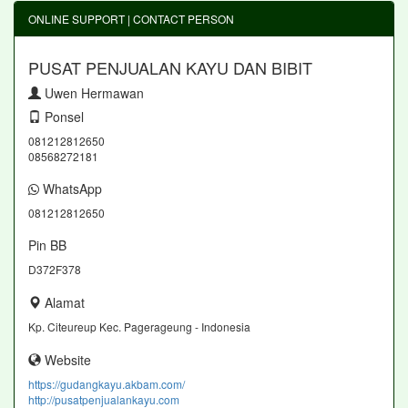
ONLINE SUPPORT | CONTACT PERSON
PUSAT PENJUALAN KAYU DAN BIBIT
Uwen Hermawan
Ponsel
081212812650
08568272181
WhatsApp
081212812650
Pin BB
D372F378
Alamat
Kp. Citeureup Kec. Pagerageung - Indonesia
Website
https://gudangkayu.akbam.com/
http://pusatpenjualankayu.com