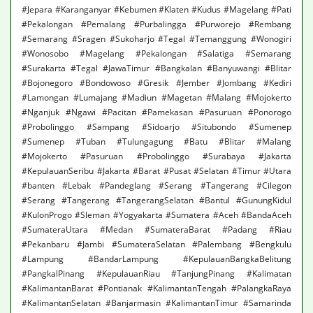
#Jepara #Karanganyar #Kebumen #Klaten #Kudus #Magelang #Pati
#Pekalongan #Pemalang #Purbalingga #Purworejo #Rembang
#Semarang #Sragen #Sukoharjo #Tegal #Temanggung #Wonogiri
#Wonosobo #Magelang #Pekalongan #Salatiga #Semarang
#Surakarta #Tegal #JawaTimur #Bangkalan #Banyuwangi #Blitar
#Bojonegoro #Bondowoso #Gresik #Jember #Jombang #Kediri
#Lamongan #Lumajang #Madiun #Magetan #Malang #Mojokerto
#Nganjuk #Ngawi #Pacitan #Pamekasan #Pasuruan #Ponorogo
#Probolinggo #Sampang #Sidoarjo #Situbondo #Sumenep
#Sumenep #Tuban #Tulungagung #Batu #Blitar #Malang
#Mojokerto #Pasuruan #Probolinggo #Surabaya #Jakarta
#KepulauanSeribu #Jakarta #Barat #Pusat #Selatan #Timur #Utara
#banten #Lebak #Pandeglang #Serang #Tangerang #Cilegon
#Serang #Tangerang #TangerangSelatan #Bantul #GunungKidul
#KulonProgo #Sleman #Yogyakarta #Sumatera #Aceh #BandaAceh
#SumateraUtara #Medan #SumateraBarat #Padang #Riau
#Pekanbaru #Jambi #SumateraSelatan #Palembang #Bengkulu
#Lampung #BandarLampung #KepulauanBangkaBelitung
#PangkalPinang #KepulauanRiau #TanjungPinang #Kalimatan
#KalimantanBarat #Pontianak #KalimantanTengah #PalangkaRaya
#KalimantanSelatan #Banjarmasin #KalimantanTimur #Samarinda