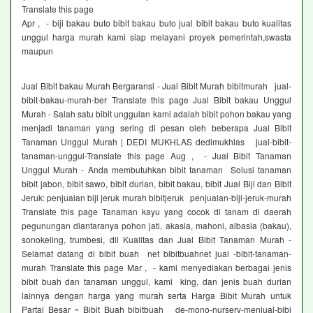
Translate this page
Apr , - biji bakau buto bibit bakau buto jual bibit bakau buto kualitas
unggul harga murah kami siap melayani proyek pemerintah,swasta
maupun
Jual Bibit bakau Murah Bergaransi - Jual Bibit Murah bibitmurah jual-
bibit-bakau-murah-ber Translate this page Jual Bibit bakau Unggul
Murah - Salah satu bibit unggulan kami adalah bibit pohon bakau yang
menjadi tanaman yang sering di pesan oleh beberapa Jual Bibit
Tanaman Unggul Murah | DEDI MUKHLAS dedimukhlas jual-bibit-
tanaman-unggul-Translate this page Aug , - Jual Bibit Tanaman
Unggul Murah - Anda membutuhkan bibit tanaman Solusi tanaman
bibit jabon, bibit sawo, bibit durian, bibit bakau, bibit Jual Biji dan Bibit
Jeruk: penjualan biji jeruk murah bibitjeruk penjualan-biji-jeruk-murah
Translate this page Tanaman kayu yang cocok di tanam di daerah
pegunungan diantaranya pohon jati, akasia, mahoni, albasia (bakau),
sonokeling, trumbesi, dll Kualitas dan Jual Bibit Tanaman Murah -
Selamat datang di bibit buah net bibitbuahnet jual -bibit-tanaman-
murah Translate this page Mar , - kami menyediakan berbagai jenis
bibit buah dan tanaman unggul, kami king, dan jenis buah durian
lainnya dengan harga yang murah serta Harga Bibit Murah untuk
Partai Besar ~ Bibit Buah bibitbuah de-mono-nursery-menjual-bibi