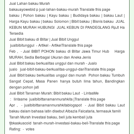
Jual Lahan bakau Murah
bakauayowebid p jual-lahan-bakau-murah Translate this page
bakau | Pohon bakau | Kayu bakau | Budidaya bakau | bakau Laut |
Harga Kayu bakau | bakau Solomon | Bibit bakau | Bisnis bakau JUAL
KEBUN MURAH HUBUNGI JUAL KEBUN DI PANDEGLANG RpJt Ha
Tersedia
Jual Bibit bakau di Blitar | Jual Bibit Unggul
jualbibitunggul › Artikel › ArtikelTranslate this page
Feb , - Jual BIBIT POHON bakau di Blitar Jawa Timur Hub Harga
MURAH, Sedia Berbagai Ukuran dan Aneka Jenis
Jual Bibit bakau berkualitas unggul dan murah - Jualo
jualo jual-bibit-bakau-berkualitas-unggul-danTranslate this page
Jual Bibit bakau berkualitas unggul dan murah Pohon bakau Tumbuh
Sangat Cepat, Masa Panen hanya butuh lima tahun, Bandingkan
dengan pohon jati
Jual Bibit Tanaman Murah: Bibit bakau Laut - LintasMe
: lintasme jualbibittanamanmurahkita jTranslate this page
Apr , - jualbibittanamanmurahkitablogspot - Jual Bibit bakau Laut
bakau dalam bahasa latin disebut Albazia Falcataria, termasuk famili
Tanah Murah Investasi bakau, beli juta kembali juta
fjbkaskuscoid tanah-murah-investasi-bakau-beli-Translate this page
Rating: - ‎ votes