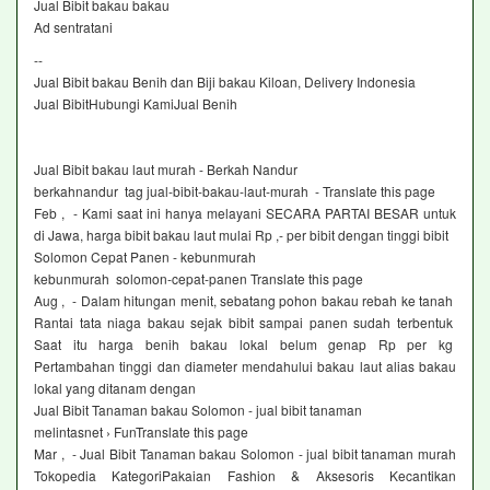
Jual Bibit bakau bakau‎
Ad sentratani ‎
--
Jual Bibit bakau Benih dan Biji bakau Kiloan, Delivery Indonesia
Jual BibitHubungi KamiJual Benih
Jual Bibit bakau laut murah - Berkah Nandur
berkahnandur tag jual-bibit-bakau-laut-murah - Translate this page
Feb , - Kami saat ini hanya melayani SECARA PARTAI BESAR untuk
di Jawa, harga bibit bakau laut mulai Rp ,- per bibit dengan tinggi bibit
Solomon Cepat Panen - kebunmurah
kebunmurah solomon-cepat-panen Translate this page
Aug , - Dalam hitungan menit, sebatang pohon bakau rebah ke tanah
Rantai tata niaga bakau sejak bibit sampai panen sudah terbentuk
Saat itu harga benih bakau lokal belum genap Rp per kg
Pertambahan tinggi dan diameter mendahului bakau laut alias bakau
lokal yang ditanam dengan
Jual Bibit Tanaman bakau Solomon - jual bibit tanaman
melintasnet › FunTranslate this page
Mar , - Jual Bibit Tanaman bakau Solomon - jual bibit tanaman murah
Tokopedia KategoriPakaian Fashion & Aksesoris Kecantikan