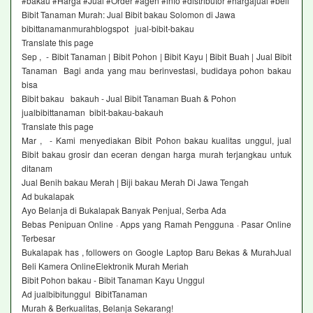
#bakau #Harga #Jual #Order #agen #info #distributor #hargajual #beli
Bibit Tanaman Murah: Jual Bibit bakau Solomon di Jawa
bibittanamanmurahblogspot jual-bibit-bakau
Translate this page
Sep , - Bibit Tanaman | Bibit Pohon | Bibit Kayu | Bibit Buah | Jual Bibit
Tanaman Bagi anda yang mau berinvestasi, budidaya pohon bakau
bisa
Bibit bakau bakauh - Jual Bibit Tanaman Buah & Pohon
jualbibittanaman bibit-bakau-bakauh
Translate this page
Mar , - Kami menyediakan Bibit Pohon bakau kualitas unggul, jual
Bibit bakau grosir dan eceran dengan harga murah terjangkau untuk
ditanam
Jual Benih bakau Merah | Biji bakau Merah Di Jawa Tengah‎
Ad bukalapak ‎
Ayo Belanja di Bukalapak Banyak Penjual, Serba Ada
Bebas Penipuan Online · Apps yang Ramah Pengguna · Pasar Online
Terbesar
Bukalapak has , followers on Google Laptop Baru Bekas & MurahJual
Beli Kamera OnlineElektronik Murah Meriah
Bibit Pohon bakau - Bibit Tanaman Kayu Unggul‎
Ad jualbibitunggul BibitTanaman‎
Murah & Berkualitas, Belanja Sekarang!