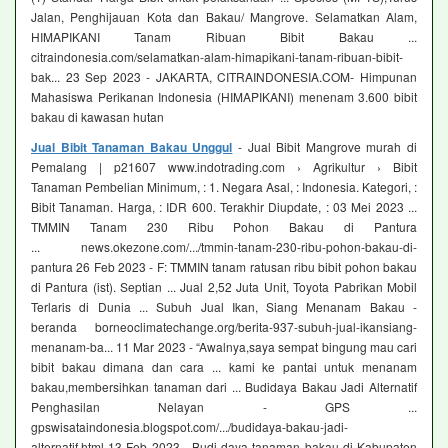
Jalan, Penghijauan Kota dan Bakau/ Mangrove. Selamatkan Alam,
HIMAPIKANI Tanam Ribuan Bibit Bakau ...
citraindonesia.com/selamatkan-alam-himapikani-tanam-ribuan-bibit-
bak... 23 Sep 2023 - JAKARTA, CITRAINDONESIA.COM- Himpunan
Mahasiswa Perikanan Indonesia (HIMAPIKANI) menenam 3.600 bibit
bakau di kawasan hutan
Jual Bibit Tanaman Bakau Unggul
- Jual Bibit Mangrove murah di
Pemalang | p21607 www.indotrading.com › Agrikultur › Bibit
Tanaman Pembelian Minimum, : 1. Negara Asal, : Indonesia. Kategori, :
Bibit Tanaman. Harga, : IDR 600. Terakhir Diupdate, : 03 Mei 2023 ...
TMMIN Tanam 230 Ribu Pohon Bakau di Pantura
... news.okezone.com/.../tmmin-tanam-230-ribu-pohon-bakau-di-
pantura 26 Feb 2023 - F: TMMIN tanam ratusan ribu bibit pohon bakau
di Pantura (ist). Septian ... Jual 2,52 Juta Unit, Toyota Pabrikan Mobil
Terlaris di Dunia ... Subuh Jual Ikan, Siang Menanam Bakau -
beranda borneoclimatechange.org/berita-937-subuh-jual-ikansiang-
menanam-ba... 11 Mar 2023 - “Awalnya,saya sempat bingung mau cari
bibit bakau dimana dan cara ... kami ke pantai untuk menanam
bakau,membersihkan tanaman dari ... Budidaya Bakau Jadi Alternatif
Penghasilan Nelayan - GPS ...
gpswisataindonesia.blogspot.com/.../budidaya-bakau-jadi-
alternatif.html 13 Feb 2023 - Budi daya tanaman bakau di Kabupaten