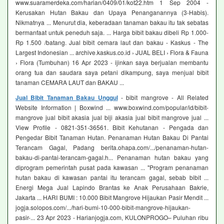
www.suaramerdeka.com/harian/0409/01/kot22.htm 1 Sep 2004 -
Kerusakan Hutan Bakau dan Upaya Penanganannya (3-Habis).
Nikmatnya ... Menurut dia, keberadaan tanaman bakau itu tak sebatas
bermanfaat untuk peneduh saja. ... Harga bibit bakau dibeli Rp 1.000-
Rp 1.500 /batang. Jual bibit cemara laut dan bakau - Kaskus - The
Largest Indonesian ... archive.kaskus.co.id › JUAL BELI › Flora & Fauna
› Flora (Tumbuhan) 16 Apr 2023 - ijinkan saya berjualan membantu
orang tua dan saudara saya petani dikampung, saya menjual bibit
tanaman CEMARA LAUT dan BAKAU ...
Jual Bibit Tanaman Bakau Unggul
- bibit mangrove - All Related
Website Information | Boxwind ... www.boxwind.com/popular/id/bibit-
mangrove jual bibit akasia jual biji akasia jual bibit mangrove jual ...
View Profile - 0821-351-36561. Bibit Kehutanan - Pengada dan
Pengedar Bibit Tanaman Hutan. Penanaman Hutan Bakau Di Pantai
Terancam Gagal, Padang berita.ohapa.com/.../penanaman-hutan-
bakau-di-pantai-terancam-gagal.h... Penanaman hutan bakau yang
diprogram pemerintah pusat pada kawasan ... "Program penanaman
hutan bakau di kawasan pantai itu terancam gagal, sebab bibit ...
Energi Mega Jual Lapindo Brantas ke Anak Perusahaan Bakrie,
Jakarta ... HARI BUMI : 10.000 Bibit Mangrove Hijaukan Pasir Mendit ...
jogja.solopos.com/.../hari-bumi-10-000-bibit-mangrove-hijaukan-
pasir-... 23 Apr 2023 - Harianjogja.com, KULONPROGO– Puluhan ribu