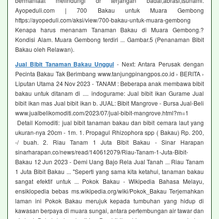
bermanfaat melindungi dr terjangan badai,abrasi,tsunami.
Ayopeduli.com | 700 Bakau untuk Muara Gembong
https://ayopeduli.com/aksi/view/700-bakau-untuk-muara-gembong
Kenapa harus menanam Tanaman Bakau di Muara Gembong.?
Kondisi Alam. Muara Gembong terdiri ... Gambar.5 (Penanaman Bibit
Bakau oleh Relawan).
Jual Bibit Tanaman Bakau Unggul
- Next: Antara Perusak dengan
Pecinta Bakau Tak Berimbang www.tanjungpinangpos.co.id › BERITA ›
Liputan Utama 24 Nov 2023 - TANAM : Beberapa anak membawa bibit
bakau untuk ditanam di .... indogurame: Jual bibit ikan Gurame Jual
bibit ikan mas Jual bibit ikan b. JUAL: Bibit Mangrove - Bursa Jual-Beli
www.jualbelikomoditi.com/2023/07/jual-bibit-mangrove.html?m=1
Detail Komoditi: jual bibit tanaman bakau dan bibit cemara laut yang
ukuran-nya 20cm - 1m. 1. Propagul Rhizophora spp ( Bakau) Rp. 200,
-/ buah. 2. Riau Tanam 1 Juta Bibit Bakau - Sinar Harapan
sinarharapan.co/news/read/140612079/Riau-Tanam-1-Juta-Bibit-
Bakau 12 Jun 2023 - Demi Uang Bajo Rela Jual Tanah ... Riau Tanam
1 Juta Bibit Bakau ... "Seperti yang sama kita ketahui, tanaman bakau
sangat efektif untuk ... Pokok Bakau - Wikipedia Bahasa Melayu,
ensiklopedia bebas ms.wikipedia.org/wiki/Pokok_Bakau Terjemahkan
laman ini Pokok Bakau merujuk kepada tumbuhan yang hidup di
kawasan berpaya di muara sungai, antara pertembungan air tawar dan