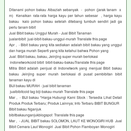
Ditanami pohon bakau Albaziah sebanyak - pohon (jarak tanam x
m) Kenaikan rata-rata harga kayu per tahun sebesar , harga kayu
bakau kalo pohon bakau setelah ditebang tumbuh sendiri jadi ga
perlu tanam bibit
Jual Bibit bakau Unggul Murah - Jual Bibit Tanaman
jualanbibit jual-bibit-bakau-unggul-murah Translate this page
Apr , - Bibit bakau yang kita sediakan adalah bibit bakau yang unggul
dan harga murah Seperti yang kita ketahui bahwa Pohon yang
Jual: Bibit bakau, bakau, Jeinjing super murah berlokasi
indonetworkcoid bibit bibit-bakau-bakauTranslate this page
Mitra Bibit adalah penjual di Indonetwork yang menjual Bibit bakau
bakau Jeinjing super murah berlokasi di pusat pembibitan bibit
tanaman kayu di
BIJI bakau MURAH - jual bibit tanaman
jualbibitcoid tag biji-bakau-murah Translate this page
Mar , - BIJI bakau *Harga Hubungi Kami Stock : Tersedia Lihat Detail
Produk Produk Terbaru; Produk Lainnya; Info Terbaru BIBIT BUNGUR
Bibit bakau Nganjuk
bibitbakaunganjukblogspot Translate this page
Mar , - JUAL BIBIT bakau SOLOMON, LAUT KE WONOGIRI HUB Jual
Bibit Cemara Laut Wonogiri Jual Bibit Pohon Flamboyan Wonogiri