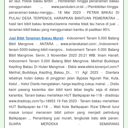
air laut. Pokok bakau terdiri ... Pembibitan hingga penanaman bakau
menggunakan ... www.pandutani.or.id/.../-Pembibitan-hingga-
penanaman-bakau-menggu... 18 Mar 2023 - PETANI BAKAU DI
PULAU DESA TERPENCIL HARAPKAN BANTUAN PEMERINTAH ...
hasil tani bibit bakau tersebut,karena mereka tidak tau harus di jual ...
tanaman bibit bakau yang menggunakan bambu di pastikan 90%
Jual Bibit Tanaman Bakau Murah
- Indocement Tanam 5.000 Batang
Bibit Mangrove - ANTARA ... www.antarakalsel.com/.../indocement-
tanam-5000-batang-bibit-mangrov... Indocement Tanam 5.000 Batang
Bibit Mangrove. Senin, 3 November 2023 20:21 WIB. Imam Hanafi.
Indocement Tanam 5.000 Batang Bibit Mangrove. Melihat Budidaya
Kepiting Bakau Di Hutan Mangrove - Ekbis www.ekbis.koranjuri.com/?
Melihat_Budidaya_Kepiting_Bakau_Di... 11 Agt 2023 - Diantara
lebatnya hutan bakau di pinggiran jalan Bypass Ngurah Rai, Kuta,
Ketut ... Ketut Diarta mengatakan, harga kepiting cukup mahal. ... Disitu
kami pasang karamba dan bibit kami tebar begitu saja di dalam
karamba. Tanam bakau meriahkan HUT Balikpapan ke-118 - dradioqu
www.dradioqu.com/?p=18953 19 Feb 2023 - Tanam bakau meriahkan
HUT Balikpapan ke-118 ... Wali Kota Balikpapan Rizal Effendi turut
masuk lumpur menanam bibit pohon yang menjadi pelindung
Balikpapan ... Penambang jual murah, tengkulak batu akik panen.
SUARA MERDEKA - SEMARANG