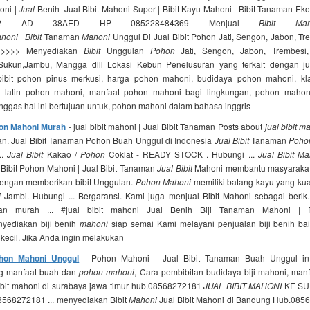
oni |
Jual
Benih Jual Bibit Mahoni Super | Bibit Kayu Mahoni | Bibit Tanaman Ek
 AD 38AED HP 085228484369 Menjual
Bibit Mah
honi
|
Bibit
Tanaman
Mahoni
Unggul Di Jual Bibit Pohon Jati, Sengon, Jabon, T
>>>>> Menyediakan
Bibit
Unggulan
Pohon
Jati, Sengon, Jabon, Trembes
kun,Jambu, Mangga dlll Lokasi Kebun Penelusuran yang terkait dengan jua
bibit pohon pinus merkusi, harga pohon mahoni, budidaya pohon mahoni, kla
 latin pohon mahoni, manfaat pohon mahoni bagi lingkungan, pohon maho
ggas hal ini bertujuan untuk, pohon mahoni dalam bahasa inggris
hon Mahoni Murah
- jual bibit mahoni | Jual Bibit Tanaman Posts about
jual bibit m
man. Jual Bibit Tanaman Pohon Buah Unggul di Indonesia
Jual Bibit
Tanaman
Poho
..
Jual Bibit
Kakao /
Pohon
Coklat - READY STOCK . Hubungi ...
Jual Bibit Ma
Bibit Pohon Mahoni | Jual Bibit Tanaman
Jual Bibit
Mahoni membantu masyarakat
engan memberikan bibit Unggulan.
Pohon Mahoni
memiliki batang kayu yang kuat
i
Jambi. Hubungi ... Bergaransi. Kami juga menjual Bibit Mahoni sebagai berik…
dan murah ... #jual bibit mahoni Jual Benih Biji Tanaman Mahoni | 
yediakan biji benih
mahoni
siap semai Kami melayani penjualan biji benih bai
kecil. Jika Anda ingin melakukan
ohon Mahoni Unggul
- Pohon Mahoni - Jual Bibit Tanaman Buah Unggul in
g manfaat buah dan
pohon mahoni
, Cara pembibitan budidaya biji mahoni, man
bibit mahoni di surabaya jawa timur hub.08568272181
JUAL BIBIT MAHONI
KE SU
68272181 ... menyediakan Bibit
Mahoni
Jual Bibit Mahoni di Bandung Hub.08