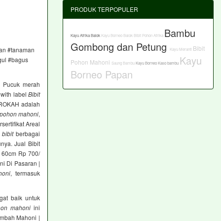
PRODUK TERPOPULER
Bambu
Kayu Afrika Balok
Kayu Borneo Balok
Bibit Pohon Afrika
Gombong dan Petung
Bibit
daan #tanaman
Kayu Meranti
Kayu
gul #bagus
Pohon Mahoni
Saung Bambu
Kayu Borneo Kaso
bambu
Borneo Papan
i Pucuk merah
 with label
Bibit
BAROKAH adalah
pohon mahoni
,
rsertifikat Areal
h
bibit
berbagai
ya. Jual Bibit
 60cm Rp 700/
i Di Pasaran |
honi
, termasuk
at baik untuk
on mahoni
ini
cambah Mahoni |