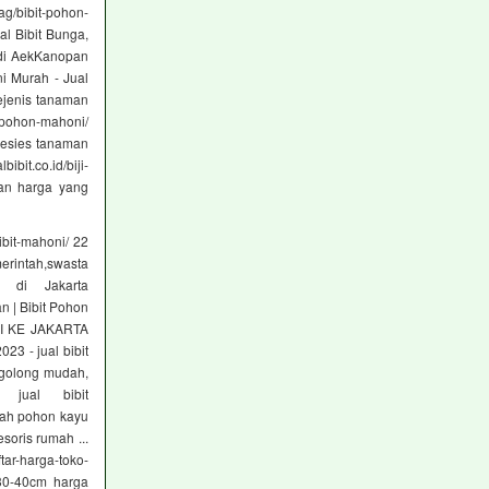
g/bibit-pohon-
al Bibit Bunga,
l di AekKanopan
ni Murah - Jual
ejenis tanaman
/pohon-mahoni/
pesies tanaman
it.co.id/biji-
gan harga yang
bit-mahoni/ 22
merintah,swasta
 di Jakarta
n | Bibit Pohon
ONI KE JAKARTA
3 - jual bibit
rgolong mudah,
 jual bibit
lah pohon kayu
oris rumah ...
tar-harga-toko-
330-40cm harga