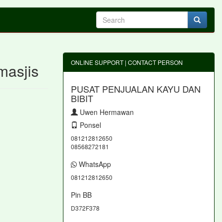
ONLINE SUPPORT | CONTACT PERSON
masjis
PUSAT PENJUALAN KAYU DAN
BIBIT
Uwen Hermawan
Ponsel
081212812650
08568272181
WhatsApp
081212812650
Pin BB
D372F378