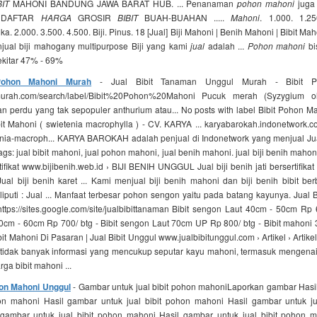
BIT
MAHONI BANDUNG JAWA BARAT HUB. ... Penanaman
pohon mahoni
juga 
l DAFTAR
HARGA
GROSIR
BIBIT
BUAH-BUAHAN .....
Mahoni
. 1.000. 1.25
ika. 2.000. 3.500. 4.500. Biji. Pinus. 18 [Jual] Biji Mahoni | Benih Mahoni | Bibit Maho
ual biji mahogany multipurpose Biji yang kami
jual
adalah ...
Pohon mahoni
bi
ekitar 47% - 69%
Pohon Mahoni Murah
- Jual Bibit Tanaman Unggul Murah - Bibit P
tmurah.com/search/label/Bibit%20Pohon%20Mahoni Pucuk merah (Syzygium o
n perdu yang tak sepopuler anthurium atau... No posts with label Bibit Pohon M
it Mahoni ( swietenia macrophylla ) - CV. KARYA ... karyabarokah.indonetwork.co.id
nia-macroph... KARYA BAROKAH adalah penjual di Indonetwork yang menjual Jua
 tags: jual bibit mahoni, jual pohon mahoni, jual benih mahoni. jual biji benih mahon
ifikat www.bijibenih.web.id › BIJI BENIH UNGGUL Jual biji benih jati bersertifikat
ual biji benih karet ... Kami menjual biji benih mahoni dan biji benih bibit b
liputi : Jual ... Manfaat terbesar pohon sengon yaitu pada batang kayunya. Jual 
ttps://sites.google.com/site/jualbibittanaman Bibit sengon Laut 40cm - 50cm Rp 6
cm - 60cm Rp 700/ btg - Bibit sengon Laut 70cm UP Rp 800/ btg - Bibit mahoni 
it Mahoni Di Pasaran | Jual Bibit Unggul www.jualbibitunggul.com › Artikel › Artike
 tidak banyak informasi yang mencukup seputar kayu mahoni, termasuk mengenai i
ga bibit mahoni ...
hon Mahoni Unggul
- Gambar untuk jual bibit pohon mahoniLaporkan gambar Hasi
hon mahoni Hasil gambar untuk jual bibit pohon mahoni Hasil gambar untuk ju
gambar untuk jual bibit pohon mahoni Hasil gambar untuk jual bibit pohon