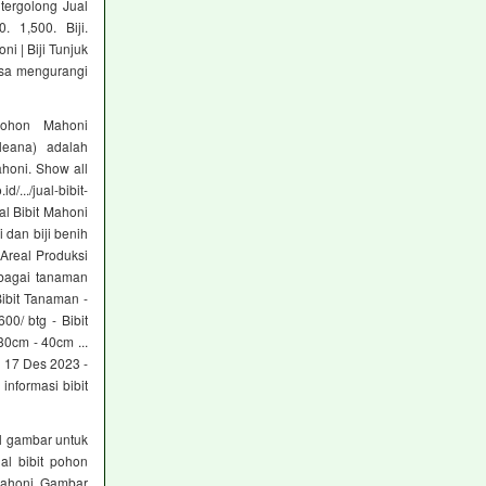
tergolong Jual
0. 1,500. Biji.
ni | Biji Tunjuk
sa mengurangi
ohon Mahoni
leana) adalah
ahoni. Show all
/.../jual-bibit-
l Bibit Mahoni
i dan biji benih
 Areal Produksi
erbagai tanaman
Bibit Tanaman -
00/ btg - Bibit
30cm - 40cm ...
l 17 Des 2023 -
nformasi bibit
l gambar untuk
al bibit pohon
 mahoni Gambar