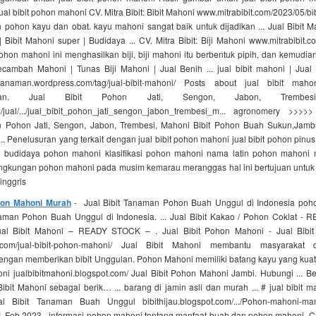
jual bibit pohon mahoni CV. Mitra Bibit: Bibit Mahoni www.mitrabibit.com/2023/05/bi
 pohon kayu dan obat. kayu mahoni sangat baik untuk dijadikan ... Jual Bibit M
Bibit Mahoni super | Budidaya ... CV. Mitra Bibit: Biji Mahoni www.mitrabibit.co
hon mahoni ini menghasilkan biji, biji mahoni itu berbentuk pipih, dan kemudian 
cambah Mahoni | Tunas Biji Mahoni | Jual Benih ... jual bibit mahoni | Jual
ibittanaman.wordpress.com/tag/jual-bibit-mahoni/ Posts about jual bibit mah
tanaman. Jual Bibit Pohon Jati, Sengon, Jabon, Trembesi,
/jual/.../jual_bibit_pohon_jati_sengon_jabon_trembesi_m... agronomery >>>
n Pohon Jati, Sengon, Jabon, Trembesi, Mahoni Bibit Pohon Buah Sukun,Jamb
.. Penelusuran yang terkait dengan jual bibit pohon mahoni jual bibit pohon pinu
 budidaya pohon mahoni klasifikasi pohon mahoni nama latin pohon mahoni 
ingkungan pohon mahoni pada musim kemarau meranggas hal ini bertujuan untu
inggris
ohon Mahoni Murah
- Jual Bibit Tanaman Pohon Buah Unggul di Indonesia poh
naman Pohon Buah Unggul di Indonesia. ... Jual Bibit Kakao / Pohon Coklat -
Jual Bibit Mahoni – READY STOCK – . Jual Bibit Pohon Mahoni - Jual Bibi
.com/jual-bibit-pohon-mahoni/ Jual Bibit Mahoni membantu masyarakat
ngan memberikan bibit Unggulan. Pohon Mahoni memiliki batang kayu yang kuat, bij
ni jualbibitmahoni.blogspot.com/ Jual Bibit Pohon Mahoni Jambi. Hubungi ... B
ibit Mahoni sebagai berik… ... barang di jamin asli dan murah ... # jual bibit m
 Bibit Tanaman Buah Unggul bibithijau.blogspot.com/.../Pohon-mahoni-man
. 1 Feb 2023 - informasi pohon mahoni tentang manfaat buah dan pohon mahoni, C