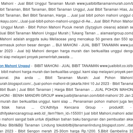
on Mahoni - Jual Bibit Unggul Tanaman Murah www.jualbibittanamanmurah.com/ta
bit Tanaman, Bibit Tanaman, Bibit Tanaman Unggul, Jual Bibit Tanaman Hias, Ju
bit Tanaman, Beli Bibit Tanaman, Harga ... Jual jual bibit pohon mahoni unggu
kayu.com/.../Jual-jual-bibit-pohon-mahoni-unggul-di-Ae... Jual Bibit Pohon Maho
 Unggul Murah - Bibit Pohon Mahoni Pucuk merah (Syzygium oleana) adalah s
. Jual Bibit Tanaman Mahoni Unggul Murah | Tukang Taman ... alamasrigroup.com
 Mahoni adalah anggota suku Meliaceae yang mencakup 50 genera dan 550 s
termasuk pohon besar dengan ... BIJI MAHONI - JUAL BIBIT TANAMAN www.jualbib
r 2023 - Jual biji Mahoni dengan harga murah dan berkualitas unggul den
mi siap melayani proyek pemerintah,swasta ...
hon Mahoni Unggul
- BIBIT MAHONI - JUAL BIBIT TANAMAN www.jualbibit.co.id/bi
l bibit mahoni harga murah dan berkualitas unggul. kami siap melayani proyek pe
sonal. jika anda ... Bibit Tanaman Murah: Jual Pohon Mahoni
rah.blogspot.com/.../jual-pohon-mahoni-di-jakarta.html 10 Jul 2023 - Bibit Tanama
| Bibit Buah | Jual Bibit Tanaman | Harga Bibit Tanaman ... JUAL POHON MAH
HONI - BENIH MANDIRI GROUP www.jualbijitanaman.com/bibit-mahoni/ 20 Jan 202
murah dan berkualitas unggul. kami siap ... Penanaman pohon mahoni juga te
tidak harus ... CV.Adhitya Kencana Group - produktif. -
hityakencanagroup.web.id/_item?item_id=155001 jual bibit Mahoni,mahoni ada
u mahoni sangat baik untuk dijadikan bahan baku bangunan dan pembuatan akses
oko Bibit&Biji Tanaman Lindung tokobibitbijitanamanlindung.blogspot.com/.../daf
2 Jan 2023 - Bibit Sengon merah 25-30cm harga Rp.1200. 5.Bibit Gambelina 