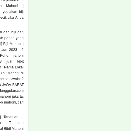
an Mahoni |
nyediakan biji
ecil. Jika Anda
l dari biji dan
ruh pohon yang
] Biji Mahoni |
4 Jun 2023 - 2
.. Pohon mahoni
 jual bibit
n : Nama Lokal
ibit Mahoni di
ube.com/watch?
NG JAWA BARAT
tunggulan.com
mahoni jakarta,
hon mahoni, cari
| Tanaman ...
Kayu | Tanaman
al Bibit Mahoni