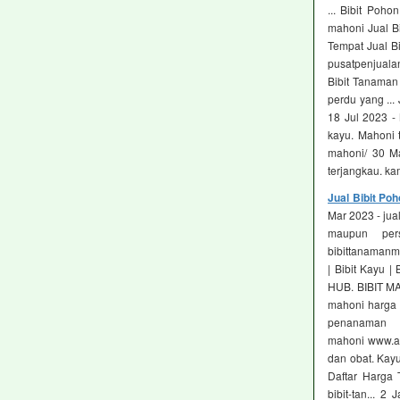
... Bibit Poh
mahoni Jual Bi
Tempat Jual Bi
pusatpenjualan
Bibit Tanaman
perdu yang ..
18 Jul 2023 -
kayu. Mahoni 
mahoni/ 30 Ma
terjangkau. ka
Jual Bibit Po
Mar 2023 - jua
maupun per
bibittanamanmu
| Bibit Kayu 
HUB. BIBIT MA
mahoni harga 
penanaman 
mahoni www.ad
dan obat. Kay
Daftar Harga T
bibit-tan... 