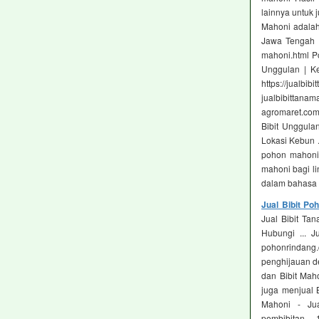
lainnya untuk 
Mahoni adalah
Jawa Tengah | 
mahoni.html Po
Unggulan | Ke
https://jualb
jualbibit
agromaret.com
Bibit Unggula
Lokasi Kebun .
pohon mahoni
mahoni bagi l
dalam bahasa 
Jual Bibit P
Jual Bibit Ta
Hubungi ... 
pohonrindang
penghijauan de
dan Bibit Maho
juga menjual B
Mahoni - Jual
pembibitan-..