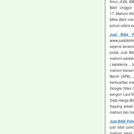
timur
JUAL BI
Bibit Unggu
17.
Mahoni
Afr
Mitra
Bibit
menj
polusi udara s
Jual Bibit 
www.jualbibi
sejenis tanama
posts. Jual Bib
mahoni-swiete
( swietenia ...
mahoni bersert
Benih (APB), J
berkualitas me
Google Sites h
sengon Laut 50
Data Harga Bib
Sayang sekali
mahoni dan har
Jual Bibit Po
jual bibit po
mahoni Hasil 