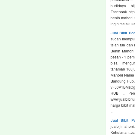
budidaya b
Facebook http
benih mahoni s
ingin melakukan
Jual Bibit P
sudah mempuny
telah tua dan 
Benih Mahoni 
pesan - ‎1 pem
bisa mengu
tanaman 168ju
Mahoni Nama L
Bandung Hub.0
v=50V1BMzOg9
HUB. ... Pen
www.jualbibitu
harga bibit mah
...
Jual Bibit 
jualbijimahon
Kehutanan. Jua