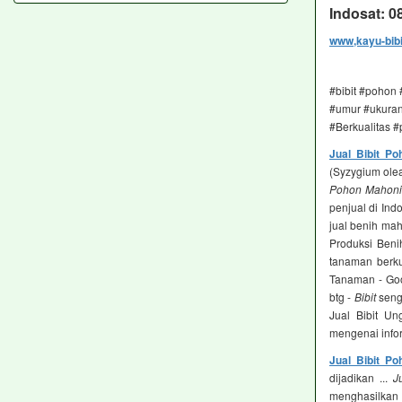
Indosat: 
www,kayu-bib
#bibit #pohon
#umur #ukuran 
#Berkualitas 
Jual Bibit P
(Syzygium olea
Pohon Mahoni
penjual di In
jual benih maho
Produksi Beni
tanaman berkua
Tanaman - Go
btg -
Bibit
seng
Jual Bibit U
mengenai infor
Jual Bibit P
dijadikan ...
J
menghasilkan b