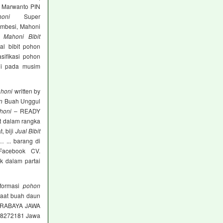
o Marwanto PIN
oni
Super
rembesi, Mahoni
i,
Mahoni Bibit
l bibit pohon
sifikasi pohon
ni pada musim
ahoni
written by
n
Buah Unggul
honi
– READY
 dalam rangka
, biji
Jual Bibit
 ... barang di
Facebook CV.
k dalam partai
formasi
pohon
faat buah daun
RABAYA JAWA
568272181 Jawa