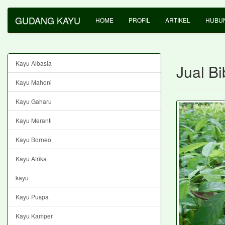
GUDANG KAYU
HOME
PROFIL
ARTIKEL
HUBUN
Kayu Albasia
Jual Bi
Kayu Mahoni
Kayu Gaharu
Kayu Meranti
Kayu Borneo
Kayu Afrika
kayu
Kayu Puspa
Kayu Kamper