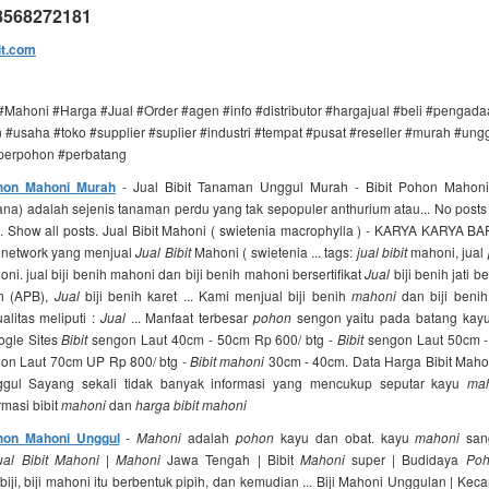
08568272181
it.com
 #Mahoni #Harga #Jual #Order #agen #info #distributor #hargajual #beli #penga
#usaha #toko #supplier #suplier #industri #tempat #pusat #reseller #murah #ung
#perpohon #perbatang
ohon Mahoni Murah
- Jual Bibit Tanaman Unggul Murah - Bibit Pohon Mahon
na) adalah sejenis tanaman perdu yang tak sepopuler anthurium atau... No posts
. Show all posts. Jual Bibit Mahoni ( swietenia macrophylla ) - KARYA KARYA 
donetwork yang menjual
Jual Bibit
Mahoni ( swietenia ... tags:
jual bibit
mahoni, jual
ni. jual biji benih mahoni dan biji benih mahoni bersertifikat
Jual
biji benih jati be
h (APB),
Jual
biji benih karet ... Kami menjual biji benih
mahoni
dan biji beni
litas meliputi :
Jual
... Manfaat terbesar
pohon
sengon yaitu pada batang kayun
ogle Sites
Bibit
sengon Laut 40cm - 50cm Rp 600/ btg -
Bibit
sengon Laut 50cm -
on Laut 70cm UP Rp 800/ btg -
Bibit mahoni
30cm - 40cm. Data Harga Bibit Mahon
nggul Sayang sekali tidak banyak informasi yang mencukup seputar kayu
ma
masi bibit
mahoni
dan
harga bibit mahoni
ohon Mahoni Unggul
-
Mahoni
adalah
pohon
kayu dan obat. kayu
mahoni
sang
ual Bibit Mahoni
|
Mahoni
Jawa Tengah | Bibit
Mahoni
super | Budidaya
Poh
iji, biji mahoni itu berbentuk pipih, dan kemudian ... Biji Mahoni Unggulan | Ke