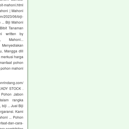
bit-mahoni.html
ahoni | Mahoni
m/2023/06/biji-
... Biji Mahoni
 Bibit Tanaman
oni written by
 Mahoni...
>> Menyediakan
u, Mangga dlll
s merkusi harga
manfaat pohon
k pohon mahoni
onrindang.com/
 READY STOCK .
t Pohon Jabon
 dalam rangka
i ... Jual Biji
ergaransi. Kami
ahoni ... Pohon
faat-dan-cara-
ara pembibitan