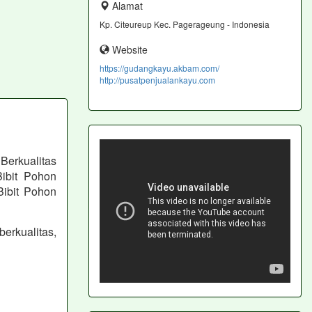
Alamat
Kp. Citeureup Kec. Pagerageung - Indonesia
Website
https://gudangkayu.akbam.com/
http://pusatpenjualankayu.com
Berkualitas
ibit Pohon
Bibit Pohon
berkualitas,