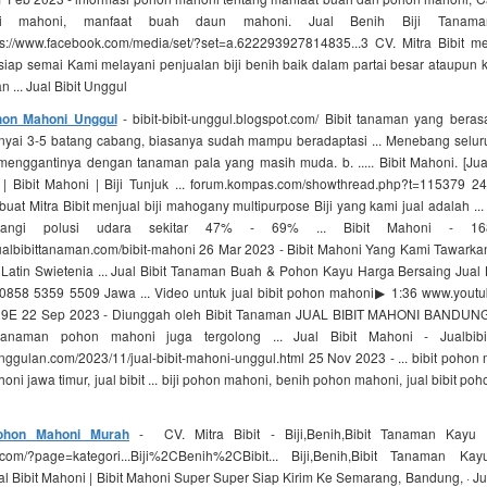
iji mahoni, manfaat buah daun mahoni. Jual Benih Biji Tanam
s://www.facebook.com/media/set/?set=a.622293927814835...3 CV. Mitra Bibit me
iap semai Kami melayani penjualan biji benih baik dalam partai besar ataupun k
 ... Jual Bibit Unggul
ohon Mahoni Unggul
- bibit-bibit-unggul.blogspot.com/ Bibit tanaman yang berasa
ai 3-5 batang cabang, biasanya sudah mampu beradaptasi ... Menebang selu
menggantinya dengan tanaman pala yang masih muda. b. ..... Bibit Mahoni. [Jual
| Bibit Mahoni | Biji Tunjuk ... forum.kompas.com/showthread.php?t=115379 2
buat Mitra Bibit menjual biji mahogany multipurpose Biji yang kami jual adalah .
rangi polusi udara sekitar 47% - 69% ... Bibit Mahoni - 168
albibittanaman.com/bibit-mahoni 26 Mar 2023 - Bibit Mahoni Yang Kami Tawarka
atin Swietenia ... Jual Bibit Tanaman Buah & Pohon Kayu Harga Bersaing Jual B
858 5359 5509 Jawa ... Video untuk jual bibit pohon mahoni▶ 1:36 www.yout
E 22 Sep 2023 - Diunggah oleh Bibit Tanaman JUAL BIBIT MAHONI BANDU
anaman pohon mahoni juga tergolong ... Jual Bibit Mahoni - Jualbibi
nggulan.com/2023/11/jual-bibit-mahoni-unggul.html 25 Nov 2023 - ... bibit pohon 
oni jawa timur, jual bibit ... biji pohon mahoni, benih pohon mahoni, jual bibit po
Pohon Mahoni Murah
- CV. Mitra Bibit - Biji,Benih,Bibit Tanaman Kayu 
i.com/?page=kategori...Biji%2CBenih%2CBibit... Biji,Benih,Bibit Tanaman 
l Bibit Mahoni | Bibit Mahoni Super Super Siap Kirim Ke Semarang, Bandung, · Ju