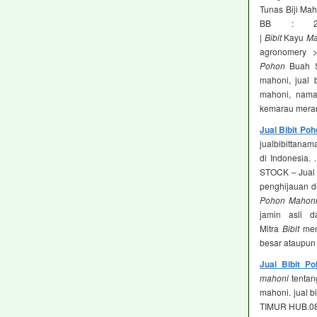
Tunas Biji Mah
BB : 2
|
Bibit
Kayu
Ma
agronomery 
Pohon
Buah Su
mahoni, jual 
mahoni, nama
kemarau meran
Jual Bibit Po
jualbibittana
di Indonesia. .
STOCK – Jual 
penghijauan d
Pohon Mahon
jamin asli 
Mitra
Bibit
men
besar ataupun 
Jual Bibit P
mahoni
tentan
mahoni. jual 
TIMUR HUB.085