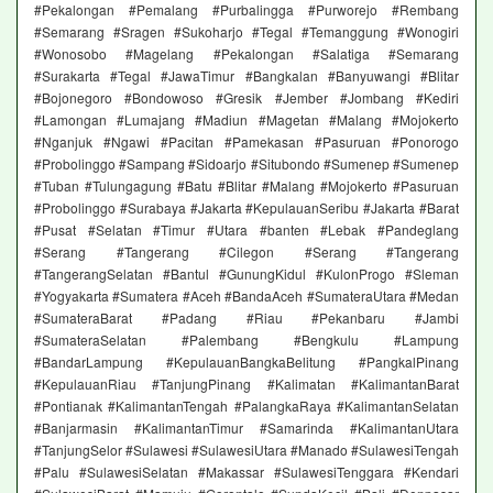
#Pekalongan #Pemalang #Purbalingga #Purworejo #Rembang
#Semarang #Sragen #Sukoharjo #Tegal #Temanggung #Wonogiri
#Wonosobo #Magelang #Pekalongan #Salatiga #Semarang
#Surakarta #Tegal #JawaTimur #Bangkalan #Banyuwangi #Blitar
#Bojonegoro #Bondowoso #Gresik #Jember #Jombang #Kediri
#Lamongan #Lumajang #Madiun #Magetan #Malang #Mojokerto
#Nganjuk #Ngawi #Pacitan #Pamekasan #Pasuruan #Ponorogo
#Probolinggo #Sampang #Sidoarjo #Situbondo #Sumenep #Sumenep
#Tuban #Tulungagung #Batu #Blitar #Malang #Mojokerto #Pasuruan
#Probolinggo #Surabaya #Jakarta #KepulauanSeribu #Jakarta #Barat
#Pusat #Selatan #Timur #Utara #banten #Lebak #Pandeglang
#Serang #Tangerang #Cilegon #Serang #Tangerang
#TangerangSelatan #Bantul #GunungKidul #KulonProgo #Sleman
#Yogyakarta #Sumatera #Aceh #BandaAceh #SumateraUtara #Medan
#SumateraBarat #Padang #Riau #Pekanbaru #Jambi
#SumateraSelatan #Palembang #Bengkulu #Lampung
#BandarLampung #KepulauanBangkaBelitung #PangkalPinang
#KepulauanRiau #TanjungPinang #Kalimatan #KalimantanBarat
#Pontianak #KalimantanTengah #PalangkaRaya #KalimantanSelatan
#Banjarmasin #KalimantanTimur #Samarinda #KalimantanUtara
#TanjungSelor #Sulawesi #SulawesiUtara #Manado #SulawesiTengah
#Palu #SulawesiSelatan #Makassar #SulawesiTenggara #Kendari