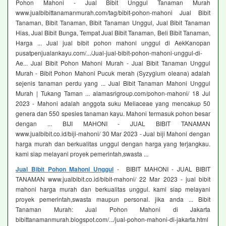
Pohon Mahoni - Jual Bibit Unggul Tanaman Murah
www.jualbibittanamanmurah.com/tag/bibit-pohon-mahoni Jual Bibit
Tanaman, Bibit Tanaman, Bibit Tanaman Unggul, Jual Bibit Tanaman
Hias, Jual Bibit Bunga, Tempat Jual Bibit Tanaman, Beli Bibit Tanaman,
Harga ... Jual jual bibit pohon mahoni unggul di AekKanopan
pusatpenjualankayu.com/.../Jual-jual-bibit-pohon-mahoni-unggul-di-
Ae... Jual Bibit Pohon Mahoni Murah - Jual Bibit Tanaman Unggul
Murah - Bibit Pohon Mahoni Pucuk merah (Syzygium oleana) adalah
sejenis tanaman perdu yang ... Jual Bibit Tanaman Mahoni Unggul
Murah | Tukang Taman ... alamasrigroup.com/pohon-mahoni/ 18 Jul
2023 - Mahoni adalah anggota suku Meliaceae yang mencakup 50
genera dan 550 spesies tanaman kayu. Mahoni termasuk pohon besar
dengan ... BIJI MAHONI - JUAL BIBIT TANAMAN
www.jualbibit.co.id/biji-mahoni/ 30 Mar 2023 - Jual biji Mahoni dengan
harga murah dan berkualitas unggul dengan harga yang terjangkau.
kami siap melayani proyek pemerintah,swasta ...
Jual Bibit Pohon Mahoni Unggul
- BIBIT MAHONI - JUAL BIBIT
TANAMAN www.jualbibit.co.id/bibit-mahoni/ 22 Mar 2023 - jual bibit
mahoni harga murah dan berkualitas unggul. kami siap melayani
proyek pemerintah,swasta maupun personal. jika anda ... Bibit
Tanaman Murah: Jual Pohon Mahoni di Jakarta
bibittanamanmurah.blogspot.com/.../jual-pohon-mahoni-di-jakarta.html