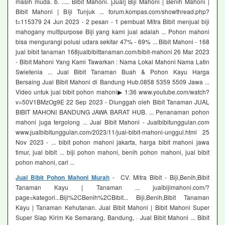
masih muda. b. ..... Bibit Mahoni. [Jual] Biji Mahoni | Benih Mahoni |
Bibit Mahoni | Biji Tunjuk ... forum.kompas.com/showthread.php?
t=115379 24 Jun 2023 - 2 pesan - ‎1 pembuat Mitra Bibit menjual biji
mahogany multipurpose Biji yang kami jual adalah ... Pohon mahoni
bisa mengurangi polusi udara sekitar 47% - 69% ... Bibit Mahoni - 168
jual bibit tanaman 168jualbibittanaman.com/bibit-mahoni 26 Mar 2023
- Bibit Mahoni Yang Kami Tawarkan : Nama Lokal Mahoni Nama Latin
Swietenia ... Jual Bibit Tanaman Buah & Pohon Kayu Harga
Bersaing Jual Bibit Mahoni di Bandung Hub.0858 5359 5509 Jawa ...
Video untuk jual bibit pohon mahoni▶ 1:36 www.youtube.com/watch?
v=50V1BMzOg9E 22 Sep 2023 - Diunggah oleh Bibit Tanaman JUAL
BIBIT MAHONI BANDUNG JAWA BARAT HUB. ... Penanaman pohon
mahoni juga tergolong ... Jual Bibit Mahoni - Jualbibitunggulan.com
www.jualbibitunggulan.com/2023/11/jual-bibit-mahoni-unggul.html 25
Nov 2023 - ... bibit pohon mahoni jakarta, harga bibit mahoni jawa
timur, jual bibit ... biji pohon mahoni, benih pohon mahoni, jual bibit
pohon mahoni, cari ...
Jual Bibit Pohon Mahoni Murah
- CV. Mitra Bibit - Biji,Benih,Bibit
Tanaman Kayu | Tanaman ... jualbijimahoni.com/?
page=kategori...Biji%2CBenih%2CBibit... Biji,Benih,Bibit Tanaman
Kayu | Tanaman Kehutanan. Jual Bibit Mahoni | Bibit Mahoni Super
Super Siap Kirim Ke Semarang, Bandung, · Jual Bibit Mahoni ... Bibit