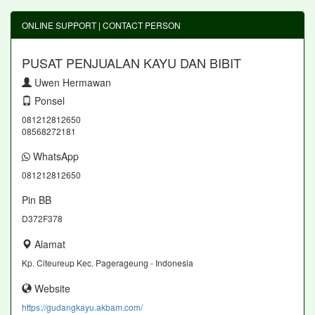
ONLINE SUPPORT | CONTACT PERSON
PUSAT PENJUALAN KAYU DAN BIBIT
Uwen Hermawan
Ponsel
081212812650
08568272181
WhatsApp
081212812650
Pin BB
D372F378
Alamat
Kp. Citeureup Kec. Pagerageung - Indonesia
Website
https://gudangkayu.akbam.com/