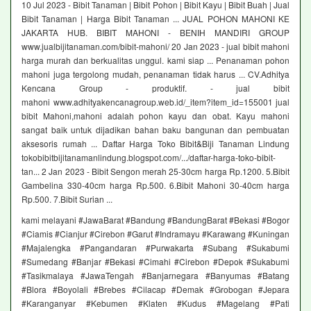
10 Jul 2023 - Bibit Tanaman | Bibit Pohon | Bibit Kayu | Bibit Buah | Jual
Bibit Tanaman | Harga Bibit Tanaman ... JUAL POHON MAHONI KE
JAKARTA HUB. BIBIT MAHONI - BENIH MANDIRI GROUP
www.jualbijitanaman.com/bibit-mahoni/ 20 Jan 2023 - jual bibit mahoni
harga murah dan berkualitas unggul. kami siap ... Penanaman pohon
mahoni juga tergolong mudah, penanaman tidak harus ... CV.Adhitya
Kencana Group - produktif. - jual bibit
mahoni www.adhityakencanagroup.web.id/_item?item_id=155001 jual
bibit Mahoni,mahoni adalah pohon kayu dan obat. Kayu mahoni
sangat baik untuk dijadikan bahan baku bangunan dan pembuatan
aksesoris rumah ... Daftar Harga Toko Bibit&Biji Tanaman Lindung
tokobibitbijitanamanlindung.blogspot.com/.../daftar-harga-toko-bibit-
tan... 2 Jan 2023 - Bibit Sengon merah 25-30cm harga Rp.1200. 5.Bibit
Gambelina 330-40cm harga Rp.500. 6.Bibit Mahoni 30-40cm harga
Rp.500. 7.Bibit Surian ...
kami melayani #JawaBarat #Bandung #BandungBarat #Bekasi #Bogor
#Ciamis #Cianjur #Cirebon #Garut #Indramayu #Karawang #Kuningan
#Majalengka #Pangandaran #Purwakarta #Subang #Sukabumi
#Sumedang #Banjar #Bekasi #Cimahi #Cirebon #Depok #Sukabumi
#Tasikmalaya #JawaTengah #Banjarnegara #Banyumas #Batang
#Blora #Boyolali #Brebes #Cilacap #Demak #Grobogan #Jepara
#Karanganyar #Kebumen #Klaten #Kudus #Magelang #Pati