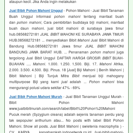
ataupun kecil. Jika Anda ingin melakukan
Jual Bibit Pohon Mahoni Unggul
- Pohon Mahoni - Jual Bibit Tanaman
Buah Unggul informasi
pohon mahoni
tentang manfaat buah
dan
pohon mahoni
, Cara pembibitan budidaya biji mahoni, manfaat
buah daun mahoni. jual bibit mahoni di surabaya jawa timur
hub.08568272181
JUAL BIBIT MAHONI
KE SURABAYA JAWA TIMUR
HUB.08568272181 ... menyediakan Bibit
Mahoni
Jual Bibit Mahoni di
Bandung Hub.08568272181 Jawa timur
JUAL BIBIT
MAHONI
BANDUNG JAWA BARAT HUB. ... Penanaman
pohon mahoni
juga
tergolong Jual Bibit Unggul DAFTAR
HARGA
GROSIR
BIBIT
BUAH-
BUAHAN .....
Mahoni
. 1.000. 1.250. 1,500. Biji. 17.
Mahoni
Afrika.
2.000. 3.500. 4.500. Biji. Pinus. 18 [Jual] Biji Mahoni | Benih Mahoni |
Bibit Mahoni | Biji Tunjuk Mitra
Bibit
menjual biji mahogany
multipurpose Biji yang kami
jual
adalah ...
Pohon mahoni
bisa
mengurangi polusi udara sekitar 47% - 69%
Jual Bibit Pohon Mahoni Murah
- Jual Bibit Tanaman Unggul Murah -
Bibit Pohon Mahoni
www.jualbibitmurah.com/search/label/Bibit%20Pohon%20Mahoni
Pucuk merah (Syzygium oleana) adalah sejenis tanaman perdu yang
tak sepopuler anthurium atau... No posts with label Bibit Pohon
Mahoni. Show all posts. Jual Bibit Mahoni ( swietenia macrophylla ) -
CV. KARYA ... karyabarokah.indonetwork.co.id/.../jual-bibit-mahoni-