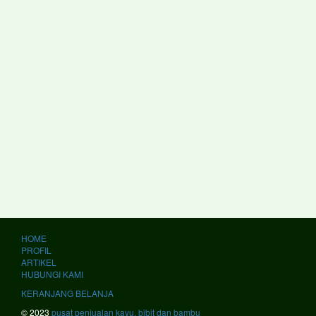
HOME
PROFIL
ARTIKEL
HUBUNGI KAMI
KERANJANG BELANJA
© 2023
pusat penjualan kayu, bibit dan bambu