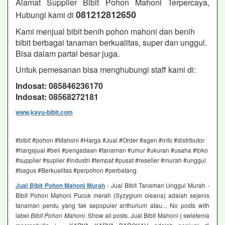
Alamat Supplier Bibit Pohon Mahoni Terpercaya,
081212812650
Hubungi kami di
Kami menjual bibit benih pohon mahoni dan benih
bibit berbagai tanaman berkualitas, super dan unggul.
Bisa dalam partai besar juga.
Untuk pemesanan bisa menghubungi staff kami di:
Indosat: 085846236170
Indosat: 08568272181
www,kayu-bibit.com
#bibit #pohon #Mahoni #Harga #Jual #Order #agen #info #distributor
#hargajual #beli #pengadaan #tanaman #umur #ukuran #usaha #toko
#supplier #suplier #industri #tempat #pusat #reseller #murah #unggul
#bagus #Berkualitas #perpohon #perbatang
Jual Bibit Pohon Mahoni Murah
- Jual Bibit Tanaman Unggul Murah -
Bibit Pohon Mahoni Pucuk merah (Syzygium oleana) adalah sejenis
tanaman perdu yang tak sepopuler anthurium atau... No posts with
label
Bibit Pohon Mahoni
. Show all posts. Jual Bibit Mahoni ( swietenia