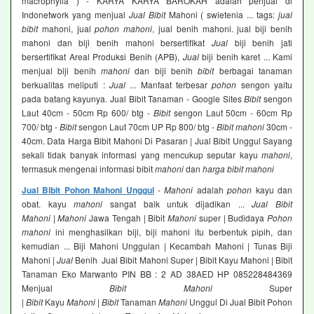
macrophylla ) - KARYA KARYA BAROKAH adalah penjual di
Indonetwork yang menjual
Jual Bibit
Mahoni ( swietenia ... tags:
jual
bibit
mahoni, jual
pohon mahoni
, jual benih mahoni. jual biji benih
mahoni dan biji benih mahoni bersertifikat
Jual
biji benih jati
bersertifikat Areal Produksi Benih (APB),
Jual
biji benih karet ... Kami
menjual biji benih
mahoni
dan biji benih
bibit
berbagai tanaman
berkualitas meliputi :
Jual
... Manfaat terbesar
pohon
sengon yaitu
pada batang kayunya. Jual Bibit Tanaman - Google Sites
Bibit
sengon
Laut 40cm - 50cm Rp 600/ btg -
Bibit
sengon Laut 50cm - 60cm Rp
700/ btg -
Bibit
sengon Laut 70cm UP Rp 800/ btg -
Bibit mahoni
30cm -
40cm. Data Harga Bibit Mahoni Di Pasaran | Jual Bibit Unggul Sayang
sekali tidak banyak informasi yang mencukup seputar kayu
mahoni
,
termasuk mengenai informasi bibit
mahoni
dan
harga bibit mahoni
Jual Bibit Pohon Mahoni Unggul
-
Mahoni
adalah
pohon
kayu dan
obat. kayu
mahoni
sangat baik untuk dijadikan ...
Jual Bibit
Mahoni
|
Mahoni
Jawa Tengah | Bibit
Mahoni
super | Budidaya
Pohon
mahoni
ini menghasilkan biji, biji mahoni itu berbentuk pipih, dan
kemudian ... Biji Mahoni Unggulan | Kecambah Mahoni | Tunas Biji
Mahoni |
Jual
Benih Jual Bibit Mahoni Super | Bibit Kayu Mahoni | Bibit
Tanaman Eko Marwanto PIN BB : 2 AD 38AED HP 085228484369
Menjual
Bibit Mahoni
Super
|
Bibit
Kayu
Mahoni
|
Bibit
Tanaman
Mahoni
Unggul Di Jual Bibit Pohon