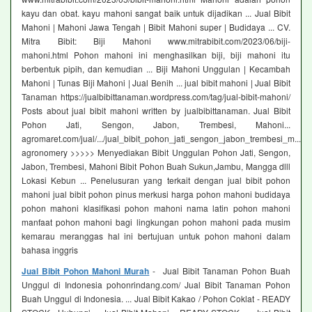
kayu dan obat. kayu mahoni sangat baik untuk dijadikan ... Jual Bibit
Mahoni | Mahoni Jawa Tengah | Bibit Mahoni super | Budidaya ... CV.
Mitra Bibit: Biji Mahoni www.mitrabibit.com/2023/06/biji-
mahoni.html Pohon mahoni ini menghasilkan biji, biji mahoni itu
berbentuk pipih, dan kemudian ... Biji Mahoni Unggulan | Kecambah
Mahoni | Tunas Biji Mahoni | Jual Benih ... jual bibit mahoni | Jual Bibit
Tanaman https://jualbibittanaman.wordpress.com/tag/jual-bibit-mahoni/
Posts about jual bibit mahoni written by jualbibittanaman. Jual Bibit
Pohon Jati, Sengon, Jabon, Trembesi, Mahoni...
agromaret.com/jual/.../jual_bibit_pohon_jati_sengon_jabon_trembesi_m...
agronomery >>>>> Menyediakan Bibit Unggulan Pohon Jati, Sengon,
Jabon, Trembesi, Mahoni Bibit Pohon Buah Sukun,Jambu, Mangga dlll
Lokasi Kebun ... Penelusuran yang terkait dengan jual bibit pohon
mahoni jual bibit pohon pinus merkusi harga pohon mahoni budidaya
pohon mahoni klasifikasi pohon mahoni nama latin pohon mahoni
manfaat pohon mahoni bagi lingkungan pohon mahoni pada musim
kemarau meranggas hal ini bertujuan untuk pohon mahoni dalam
bahasa inggris
Jual Bibit Pohon Mahoni Murah
- Jual Bibit Tanaman Pohon Buah
Unggul di Indonesia pohonrindang.com/ Jual Bibit Tanaman Pohon
Buah Unggul di Indonesia. ... Jual Bibit Kakao / Pohon Coklat - READY