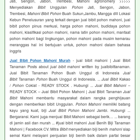
Jati, Sengon, Jabon, Trembesi, Mahoni agronomery >>>>>
Menyediakan
Bibit
Unggulan
Pohon
Jati, Sengon, Jabon,
Trembesi,
Mahoni Bibit Pohon
Buah Sukun,Jambu, Mangga dlll Lokasi
Kebun Penelusuran yang terkait dengan jual bibit pohon mahoni, jual
bibit pohon pinus merkusi, harga pohon mahoni, budidaya pohon
mahoni, klasifikasi pohon mahoni, nama latin pohon mahoni, manfaat
pohon mahoni bagi lingkungan, pohon mahoni pada musim kemarau
meranggas hal ini bertujuan untuk, pohon mahoni dalam bahasa
inggris
Jual Bibit Pohon Mahoni Murah
- jual bibit mahoni | Jual Bibit
Tanaman Posts about
jual bibit mahoni
written by jualbibittanaman.
Jual Bibit Tanaman Pohon Buah Unggul di Indonesia
Jual
Bibit
Tanaman
Pohon
Buah Unggul di Indonesia. ...
Jual Bibit
Kakao
/
Pohon
Coklat - READY STOCK . Hubungi ...
Jual Bibit Mahoni
–
READY STOCK – Jual Bibit Pohon Mahoni | Jual Bibit Tanaman
Jual
Bibit
Mahoni membantu masyarakat dalam rangka penghijauan
dengan memberikan bibit Unggulan.
Pohon Mahoni
memiliki batang
kayu yang kuat, biji
Jual Bibit Pohon Mahoni
Jambi. Hubungi ...
Bergaransi. Kami juga menjual Bibit Mahoni sebagai berik… ... barang
di jamin asli dan murah ... #jual bibit mahoni Jual Benih Biji Tanaman
Mahoni | Facebook CV. Mitra
Bibit
menyediakan biji benih
mahoni
siap
semai Kami melayani penjualan biji benih baik dalam partai besar