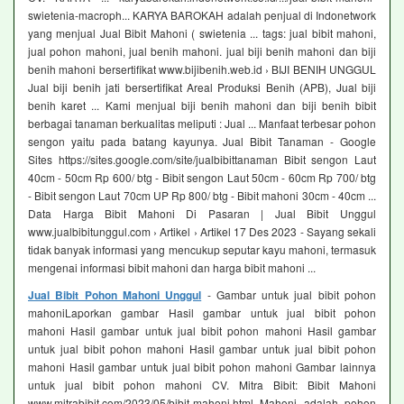
swietenia-macroph... KARYA BAROKAH adalah penjual di Indonetwork
yang menjual Jual Bibit Mahoni ( swietenia ... tags: jual bibit mahoni,
jual pohon mahoni, jual benih mahoni. jual biji benih mahoni dan biji
benih mahoni bersertifikat www.bijibenih.web.id › BIJI BENIH UNGGUL
Jual biji benih jati bersertifikat Areal Produksi Benih (APB), Jual biji
benih karet ... Kami menjual biji benih mahoni dan biji benih bibit
berbagai tanaman berkualitas meliputi : Jual ... Manfaat terbesar pohon
sengon yaitu pada batang kayunya. Jual Bibit Tanaman - Google
Sites https://sites.google.com/site/jualbibittanaman Bibit sengon Laut
40cm - 50cm Rp 600/ btg - Bibit sengon Laut 50cm - 60cm Rp 700/ btg
- Bibit sengon Laut 70cm UP Rp 800/ btg - Bibit mahoni 30cm - 40cm ...
Data Harga Bibit Mahoni Di Pasaran | Jual Bibit Unggul
www.jualbibitunggul.com › Artikel › Artikel 17 Des 2023 - Sayang sekali
tidak banyak informasi yang mencukup seputar kayu mahoni, termasuk
mengenai informasi bibit mahoni dan harga bibit mahoni ...
Jual Bibit Pohon Mahoni Unggul
- Gambar untuk jual bibit pohon
mahoniLaporkan gambar Hasil gambar untuk jual bibit pohon
mahoni Hasil gambar untuk jual bibit pohon mahoni Hasil gambar
untuk jual bibit pohon mahoni Hasil gambar untuk jual bibit pohon
mahoni Hasil gambar untuk jual bibit pohon mahoni Gambar lainnya
untuk jual bibit pohon mahoni CV. Mitra Bibit: Bibit Mahoni
www.mitrabibit.com/2023/05/bibit-mahoni.html Mahoni adalah pohon