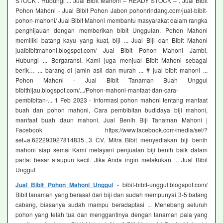
STOCK . Hubungi ... Jual Bibit Mahoni – READY STOCK – . Jual Bibit
Pohon Mahoni - Jual Bibit Pohon Jabon pohonrindang.com/jual-bibit-
pohon-mahoni/ Jual Bibit Mahoni membantu masyarakat dalam rangka
penghijauan dengan memberikan bibit Unggulan. Pohon Mahoni
memiliki batang kayu yang kuat, biji ... Jual Biji dan Bibit Mahoni
jualbibitmahoni.blogspot.com/ Jual Bibit Pohon Mahoni Jambi.
Hubungi ... Bergaransi. Kami juga menjual Bibit Mahoni sebagai
berik… ... barang di jamin asli dan murah ... # jual bibit mahoni ...
Pohon Mahoni - Jual Bibit Tanaman Buah Unggul
bibithijau.blogspot.com/.../Pohon-mahoni-manfaat-dan-cara-
pembibitan-... 1 Feb 2023 - informasi pohon mahoni tentang manfaat
buah dan pohon mahoni, Cara pembibitan budidaya biji mahoni,
manfaat buah daun mahoni. Jual Benih Biji Tanaman Mahoni |
Facebook https://www.facebook.com/media/set/?
set=a.622293927814835...3 CV. Mitra Bibit menyediakan biji benih
mahoni siap semai Kami melayani penjualan biji benih baik dalam
partai besar ataupun kecil. Jika Anda ingin melakukan ... Jual Bibit
Unggul
Jual Bibit Pohon Mahoni Unggul
- bibit-bibit-unggul.blogspot.com/
Bibit tanaman yang berasal dari biji dan sudah mempunyai 3-5 batang
cabang, biasanya sudah mampu beradaptasi ... Menebang seluruh
pohon yang telah tua dan menggantinya dengan tanaman pala yang