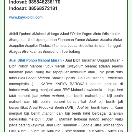
Indosat: 085846236170
Indosat: 08568272181
www,kayu-bibit.com
#bibit #pohon #Mahoni #Harga #Jual #Order #agen #info #distributor
#hargajual #beli #pengadaan #tanaman #umur #ukuran #usaha #toko
#supplier #suplier #industri #tempat #pusat #reseller #murah #unggul
#bagus #Berkualitas #perpohon #perbatang
Jual Bibit Pohon Mahoni Murah
- Jual Bibit Tanaman Unggul Murah -
Bibit Pohon Mahoni Pucuk merah (Syzygium oleana) adalah sejenis
tanaman perdu yang tak sepopuler anthurium atau... No posts with
label
Bibit Pohon Mahoni
. Show all posts. Jual Bibit Mahoni ( swietenia
macrophylla ) - KARYA KARYA BAROKAH adalah penjual di
Indonetwork yang menjual
Jual Bibit
Mahoni ( swietenia ... tags:
jual
bibit
mahoni, jual
pohon mahoni
, jual benih mahoni. jual biji benih
mahoni dan biji benih mahoni bersertifikat
Jual
biji benih jati
bersertifikat Areal Produksi Benih (APB),
Jual
biji benih karet ... Kami
menjual biji benih
mahoni
dan biji benih
bibit
berbagai tanaman
berkualitas meliputi :
Jual
... Manfaat terbesar
pohon
sengon yaitu
pada batang kayunya. Jual Bibit Tanaman - Google Sites
Bibit
sengon
Laut 40cm - 50cm Rp 600/ btg -
Bibit
sengon Laut 50cm - 60cm Rp