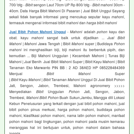
700/ btg -
Bibit
sengon Laut 70cm UP Rp 800/ btg -
Bibit mahoni
30cm -
40cm. Data Harga Bibit Mahoni Di Pasaran | Jual Bibit Unggul Sayang
sekali tidak banyak informasi yang mencukup seputar kayu
mahoni
,
termasuk mengenai informasi bibit
mahoni
dan
harga bibit mahoni
Jual Bibit Pohon Mahoni Unggul
-
Mahoni
adalah
pohon
kayu dan
obat. kayu
mahoni
sangat baik untuk dijadikan ...
Jual Bibit
Mahoni
|
Mahoni
Jawa Tengah | Bibit
Mahoni
super | Budidaya
Pohon
mahoni
ini menghasilkan biji, biji mahoni itu berbentuk pipih, dan
kemudian ... Biji Mahoni Unggulan | Kecambah Mahoni | Tunas Biji
Mahoni |
Jual
Benih Jual Bibit Mahoni Super | Bibit Kayu Mahoni | Bibit
Tanaman Eko Marwanto PIN BB : 2 AD 38AED HP 085228484369
Menjual
Bibit Mahoni
Super
|
Bibit
Kayu
Mahoni
|
Bibit
Tanaman
Mahoni
Unggul Di Jual Bibit Pohon
Jati, Sengon, Jabon, Trembesi, Mahoni agronomery >>>>>
Menyediakan
Bibit
Unggulan
Pohon
Jati, Sengon, Jabon,
Trembesi,
Mahoni Bibit Pohon
Buah Sukun,Jambu, Mangga dlll Lokasi
Kebun Penelusuran yang terkait dengan jual bibit pohon mahoni, jual
bibit pohon pinus merkusi, harga pohon mahoni, budidaya pohon
mahoni, klasifikasi pohon mahoni, nama latin pohon mahoni, manfaat
pohon mahoni bagi lingkungan, pohon mahoni pada musim kemarau
meranggas hal ini bertujuan untuk, pohon mahoni dalam bahasa
inggris