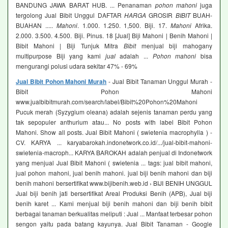
BANDUNG JAWA BARAT HUB. ... Penanaman
pohon mahoni
juga
tergolong Jual Bibit Unggul DAFTAR
HARGA
GROSIR
BIBIT
BUAH-
BUAHAN .....
Mahoni
. 1.000. 1.250. 1,500. Biji. 17.
Mahoni
Afrika.
2.000. 3.500. 4.500. Biji. Pinus. 18 [Jual] Biji Mahoni | Benih Mahoni |
Bibit Mahoni | Biji Tunjuk Mitra
Bibit
menjual biji mahogany
multipurpose Biji yang kami
jual
adalah ...
Pohon mahoni
bisa
mengurangi polusi udara sekitar 47% - 69%
Jual Bibit Pohon Mahoni Murah
- Jual Bibit Tanaman Unggul Murah -
Bibit Pohon Mahoni
www.jualbibitmurah.com/search/label/Bibit%20Pohon%20Mahoni
Pucuk merah (Syzygium oleana) adalah sejenis tanaman perdu yang
tak sepopuler anthurium atau... No posts with label Bibit Pohon
Mahoni. Show all posts. Jual Bibit Mahoni ( swietenia macrophylla ) -
CV. KARYA ... karyabarokah.indonetwork.co.id/.../jual-bibit-mahoni-
swietenia-macroph... KARYA BAROKAH adalah penjual di Indonetwork
yang menjual Jual Bibit Mahoni ( swietenia ... tags: jual bibit mahoni,
jual pohon mahoni, jual benih mahoni. jual biji benih mahoni dan biji
benih mahoni bersertifikat www.bijibenih.web.id › BIJI BENIH UNGGUL
Jual biji benih jati bersertifikat Areal Produksi Benih (APB), Jual biji
benih karet ... Kami menjual biji benih mahoni dan biji benih bibit
berbagai tanaman berkualitas meliputi : Jual ... Manfaat terbesar pohon
sengon yaitu pada batang kayunya. Jual Bibit Tanaman - Google