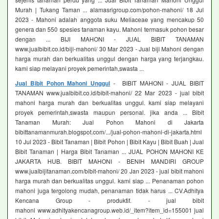
Murah | Tukang Taman ... alamasrigroup.com/pohon-mahoni/ 18 Jul
2023 - Mahoni adalah anggota suku Meliaceae yang mencakup 50
genera dan 550 spesies tanaman kayu. Mahoni termasuk pohon besar
dengan ... BIJI MAHONI - JUAL BIBIT TANAMAN
www.jualbibit.co.id/biji-mahoni/ 30 Mar 2023 - Jual biji Mahoni dengan
harga murah dan berkualitas unggul dengan harga yang terjangkau.
kami siap melayani proyek pemerintah,swasta ...
Jual Bibit Pohon Mahoni Unggul
- BIBIT MAHONI - JUAL BIBIT
TANAMAN www.jualbibit.co.id/bibit-mahoni/ 22 Mar 2023 - jual bibit
mahoni harga murah dan berkualitas unggul. kami siap melayani
proyek pemerintah,swasta maupun personal. jika anda ... Bibit
Tanaman Murah: Jual Pohon Mahoni di Jakarta
bibittanamanmurah.blogspot.com/.../jual-pohon-mahoni-di-jakarta.html
10 Jul 2023 - Bibit Tanaman | Bibit Pohon | Bibit Kayu | Bibit Buah | Jual
Bibit Tanaman | Harga Bibit Tanaman ... JUAL POHON MAHONI KE
JAKARTA HUB. BIBIT MAHONI - BENIH MANDIRI GROUP
www.jualbijitanaman.com/bibit-mahoni/ 20 Jan 2023 - jual bibit mahoni
harga murah dan berkualitas unggul. kami siap ... Penanaman pohon
mahoni juga tergolong mudah, penanaman tidak harus ... CV.Adhitya
Kencana Group - produktif. - jual bibit
mahoni www.adhityakencanagroup.web.id/_item?item_id=155001 jual