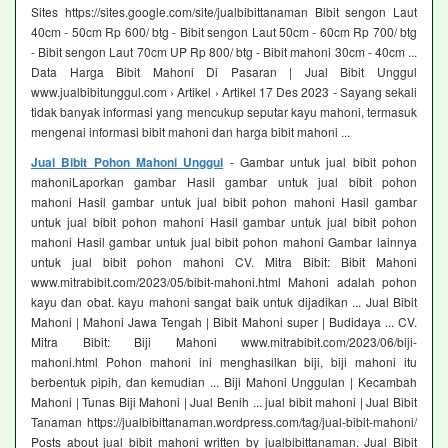
Sites https://sites.google.com/site/jualbibittanaman Bibit sengon Laut
40cm - 50cm Rp 600/ btg - Bibit sengon Laut 50cm - 60cm Rp 700/ btg
- Bibit sengon Laut 70cm UP Rp 800/ btg - Bibit mahoni 30cm - 40cm ...
Data Harga Bibit Mahoni Di Pasaran | Jual Bibit Unggul
www.jualbibitunggul.com › Artikel › Artikel 17 Des 2023 - Sayang sekali
tidak banyak informasi yang mencukup seputar kayu mahoni, termasuk
mengenai informasi bibit mahoni dan harga bibit mahoni ...
Jual Bibit Pohon Mahoni Unggul
- Gambar untuk jual bibit pohon
mahoniLaporkan gambar Hasil gambar untuk jual bibit pohon
mahoni Hasil gambar untuk jual bibit pohon mahoni Hasil gambar
untuk jual bibit pohon mahoni Hasil gambar untuk jual bibit pohon
mahoni Hasil gambar untuk jual bibit pohon mahoni Gambar lainnya
untuk jual bibit pohon mahoni CV. Mitra Bibit: Bibit Mahoni
www.mitrabibit.com/2023/05/bibit-mahoni.html Mahoni adalah pohon
kayu dan obat. kayu mahoni sangat baik untuk dijadikan ... Jual Bibit
Mahoni | Mahoni Jawa Tengah | Bibit Mahoni super | Budidaya ... CV.
Mitra Bibit: Biji Mahoni www.mitrabibit.com/2023/06/biji-
mahoni.html Pohon mahoni ini menghasilkan biji, biji mahoni itu
berbentuk pipih, dan kemudian ... Biji Mahoni Unggulan | Kecambah
Mahoni | Tunas Biji Mahoni | Jual Benih ... jual bibit mahoni | Jual Bibit
Tanaman https://jualbibittanaman.wordpress.com/tag/jual-bibit-mahoni/
Posts about jual bibit mahoni written by jualbibittanaman. Jual Bibit