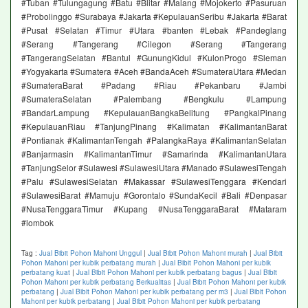
#Tuban #Tulungagung #Batu #Blitar #Malang #Mojokerto #Pasuruan
#Probolinggo #Surabaya #Jakarta #KepulauanSeribu #Jakarta #Barat
#Pusat #Selatan #Timur #Utara #banten #Lebak #Pandeglang
#Serang #Tangerang #Cilegon #Serang #Tangerang
#TangerangSelatan #Bantul #GunungKidul #KulonProgo #Sleman
#Yogyakarta #Sumatera #Aceh #BandaAceh #SumateraUtara #Medan
#SumateraBarat #Padang #Riau #Pekanbaru #Jambi
#SumateraSelatan #Palembang #Bengkulu #Lampung
#BandarLampung #KepulauanBangkaBelitung #PangkalPinang
#KepulauanRiau #TanjungPinang #Kalimatan #KalimantanBarat
#Pontianak #KalimantanTengah #PalangkaRaya #KalimantanSelatan
#Banjarmasin #KalimantanTimur #Samarinda #KalimantanUtara
#TanjungSelor #Sulawesi #SulawesiUtara #Manado #SulawesiTengah
#Palu #SulawesiSelatan #Makassar #SulawesiTenggara #Kendari
#SulawesiBarat #Mamuju #Gorontalo #SundaKecil #Bali #Denpasar
#NusaTenggaraTimur #Kupang #NusaTenggaraBarat #Mataram
#lombok
Tag :
Jual Bibit Pohon Mahoni Unggul
|
Jual Bibit Pohon Mahoni murah
|
Jual Bibit
Pohon Mahoni per kubik perbatang murah
|
Jual Bibit Pohon Mahoni per kubik
perbatang kuat
|
Jual Bibit Pohon Mahoni per kubik perbatang bagus
|
Jual Bibit
Pohon Mahoni per kubik perbatang Berkualitas
|
Jual Bibit Pohon Mahoni per kubik
perbatang
|
Jual Bibit Pohon Mahoni per kubik perbatang per m3
|
Jual Bibit Pohon
Mahoni per kubik perbatang
|
Jual Bibit Pohon Mahoni per kubik perbatang