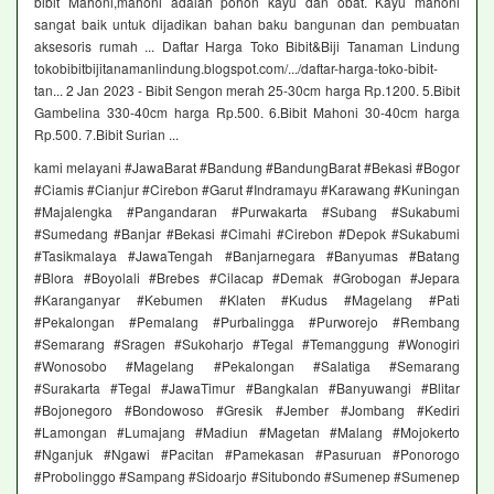
bibit Mahoni,mahoni adalah pohon kayu dan obat. Kayu mahoni
sangat baik untuk dijadikan bahan baku bangunan dan pembuatan
aksesoris rumah ... Daftar Harga Toko Bibit&Biji Tanaman Lindung
tokobibitbijitanamanlindung.blogspot.com/.../daftar-harga-toko-bibit-
tan... 2 Jan 2023 - Bibit Sengon merah 25-30cm harga Rp.1200. 5.Bibit
Gambelina 330-40cm harga Rp.500. 6.Bibit Mahoni 30-40cm harga
Rp.500. 7.Bibit Surian ...
kami melayani #JawaBarat #Bandung #BandungBarat #Bekasi #Bogor
#Ciamis #Cianjur #Cirebon #Garut #Indramayu #Karawang #Kuningan
#Majalengka #Pangandaran #Purwakarta #Subang #Sukabumi
#Sumedang #Banjar #Bekasi #Cimahi #Cirebon #Depok #Sukabumi
#Tasikmalaya #JawaTengah #Banjarnegara #Banyumas #Batang
#Blora #Boyolali #Brebes #Cilacap #Demak #Grobogan #Jepara
#Karanganyar #Kebumen #Klaten #Kudus #Magelang #Pati
#Pekalongan #Pemalang #Purbalingga #Purworejo #Rembang
#Semarang #Sragen #Sukoharjo #Tegal #Temanggung #Wonogiri
#Wonosobo #Magelang #Pekalongan #Salatiga #Semarang
#Surakarta #Tegal #JawaTimur #Bangkalan #Banyuwangi #Blitar
#Bojonegoro #Bondowoso #Gresik #Jember #Jombang #Kediri
#Lamongan #Lumajang #Madiun #Magetan #Malang #Mojokerto
#Nganjuk #Ngawi #Pacitan #Pamekasan #Pasuruan #Ponorogo
#Probolinggo #Sampang #Sidoarjo #Situbondo #Sumenep #Sumenep