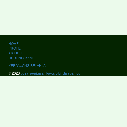
HOME
PROFIL
ARTIKEL
HUBUNGI KAMI
KERANJANG BELANJA
© 2023
pusat penjualan kayu, bibit dan bambu
kami melayani #JawaBarat #Bandung #BandungBarat #Bekasi #Bogor
#Ciamis #Cianjur #Cirebon #Garut #Indramayu #Karawang #Kuningan
#Majalengka #Pangandaran #Purwakarta #Subang #Sukabumi
#Sumedang #Banjar #Bekasi #Cimahi #Cirebon #Depok #Sukabumi
#Tasikmalaya #JawaTengah #Banjarnegara #Banyumas #Batang
#Blora #Boyolali #Brebes #Cilacap #Demak #Grobogan #Jepara
#Karanganyar #Kebumen #Klaten #Kudus #Magelang #Pati
#Pekalongan #Pemalang #Purbalingga #Purworejo #Rembang
#Semarang #Sragen #Sukoharjo #Tegal #Temanggung #Wonogiri
#Wonosobo #Magelang #Pekalongan #Salatiga #Semarang
#Surakarta #Tegal #JawaTimur #Bangkalan #Banyuwangi #Blitar