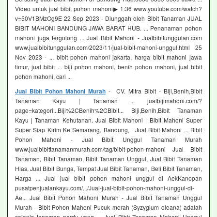
Video untuk jual bibit pohon mahoni▶ 1:36 www.youtube.com/watch?
v=50V1BMzOg9E 22 Sep 2023 - Diunggah oleh Bibit Tanaman JUAL
BIBIT MAHONI BANDUNG JAWA BARAT HUB. ... Penanaman pohon
mahoni juga tergolong ... Jual Bibit Mahoni - Jualbibitunggulan.com
www.jualbibitunggulan.com/2023/11/jual-bibit-mahoni-unggul.html 25
Nov 2023 - ... bibit pohon mahoni jakarta, harga bibit mahoni jawa
timur, jual bibit ... biji pohon mahoni, benih pohon mahoni, jual bibit
pohon mahoni, cari ...
Jual Bibit Pohon Mahoni Murah
- CV. Mitra Bibit - Biji,Benih,Bibit
Tanaman Kayu | Tanaman ... jualbijimahoni.com/?
page=kategori...Biji%2CBenih%2CBibit... Biji,Benih,Bibit Tanaman
Kayu | Tanaman Kehutanan. Jual Bibit Mahoni | Bibit Mahoni Super
Super Siap Kirim Ke Semarang, Bandung, · Jual Bibit Mahoni ... Bibit
Pohon Mahoni - Jual Bibit Unggul Tanaman Murah
www.jualbibittanamanmurah.com/tag/bibit-pohon-mahoni Jual Bibit
Tanaman, Bibit Tanaman, Bibit Tanaman Unggul, Jual Bibit Tanaman
Hias, Jual Bibit Bunga, Tempat Jual Bibit Tanaman, Beli Bibit Tanaman,
Harga ... Jual jual bibit pohon mahoni unggul di AekKanopan
pusatpenjualankayu.com/.../Jual-jual-bibit-pohon-mahoni-unggul-di-
Ae... Jual Bibit Pohon Mahoni Murah - Jual Bibit Tanaman Unggul
Murah - Bibit Pohon Mahoni Pucuk merah (Syzygium oleana) adalah
sejenis tanaman perdu yang ... Jual Bibit Tanaman Mahoni Unggul