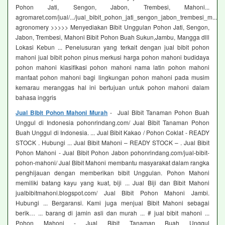
Pohon Jati, Sengon, Jabon, Trembesi, Mahoni...
agromaret.com/jual/.../jual_bibit_pohon_jati_sengon_jabon_trembesi_m...
agronomery >>>>> Menyediakan Bibit Unggulan Pohon Jati, Sengon,
Jabon, Trembesi, Mahoni Bibit Pohon Buah Sukun,Jambu, Mangga dlll
Lokasi Kebun ... Penelusuran yang terkait dengan jual bibit pohon
mahoni jual bibit pohon pinus merkusi harga pohon mahoni budidaya
pohon mahoni klasifikasi pohon mahoni nama latin pohon mahoni
manfaat pohon mahoni bagi lingkungan pohon mahoni pada musim
kemarau meranggas hal ini bertujuan untuk pohon mahoni dalam
bahasa inggris
Jual Bibit Pohon Mahoni Murah
- Jual Bibit Tanaman Pohon Buah
Unggul di Indonesia pohonrindang.com/ Jual Bibit Tanaman Pohon
Buah Unggul di Indonesia. ... Jual Bibit Kakao / Pohon Coklat - READY
STOCK . Hubungi ... Jual Bibit Mahoni – READY STOCK – . Jual Bibit
Pohon Mahoni - Jual Bibit Pohon Jabon pohonrindang.com/jual-bibit-
pohon-mahoni/ Jual Bibit Mahoni membantu masyarakat dalam rangka
penghijauan dengan memberikan bibit Unggulan. Pohon Mahoni
memiliki batang kayu yang kuat, biji ... Jual Biji dan Bibit Mahoni
jualbibitmahoni.blogspot.com/ Jual Bibit Pohon Mahoni Jambi.
Hubungi ... Bergaransi. Kami juga menjual Bibit Mahoni sebagai
berik… ... barang di jamin asli dan murah ... # jual bibit mahoni ...
Pohon Mahoni - Jual Bibit Tanaman Buah Unggul