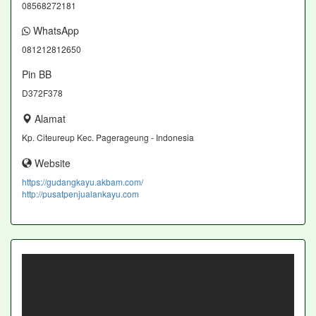
08568272181
WhatsApp
081212812650
Pin BB
D372F378
Alamat
Kp. Citeureup Kec. Pagerageung - Indonesia
Website
https://gudangkayu.akbam.com/
http://pusatpenjualankayu.com