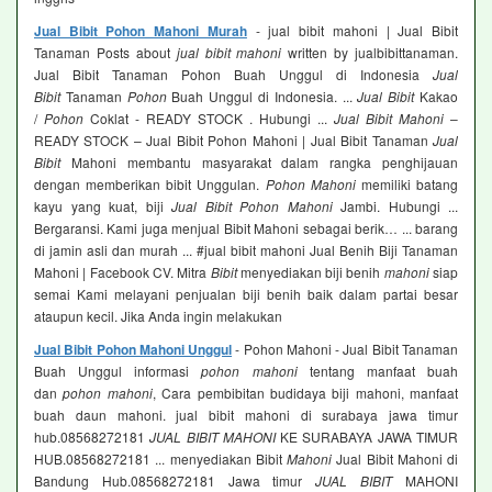
Jual Bibit Pohon Mahoni Murah
- jual bibit mahoni | Jual Bibit
Tanaman Posts about
jual bibit mahoni
written by jualbibittanaman.
Jual Bibit Tanaman Pohon Buah Unggul di Indonesia
Jual
Bibit
Tanaman
Pohon
Buah Unggul di Indonesia. ...
Jual Bibit
Kakao
/
Pohon
Coklat - READY STOCK . Hubungi ...
Jual Bibit Mahoni
–
READY STOCK – Jual Bibit Pohon Mahoni | Jual Bibit Tanaman
Jual
Bibit
Mahoni membantu masyarakat dalam rangka penghijauan
dengan memberikan bibit Unggulan.
Pohon Mahoni
memiliki batang
kayu yang kuat, biji
Jual Bibit Pohon Mahoni
Jambi. Hubungi ...
Bergaransi. Kami juga menjual Bibit Mahoni sebagai berik… ... barang
di jamin asli dan murah ... #jual bibit mahoni Jual Benih Biji Tanaman
Mahoni | Facebook CV. Mitra
Bibit
menyediakan biji benih
mahoni
siap
semai Kami melayani penjualan biji benih baik dalam partai besar
ataupun kecil. Jika Anda ingin melakukan
Jual Bibit Pohon Mahoni Unggul
- Pohon Mahoni - Jual Bibit Tanaman
Buah Unggul informasi
pohon mahoni
tentang manfaat buah
dan
pohon mahoni
, Cara pembibitan budidaya biji mahoni, manfaat
buah daun mahoni. jual bibit mahoni di surabaya jawa timur
hub.08568272181
JUAL BIBIT MAHONI
KE SURABAYA JAWA TIMUR
HUB.08568272181 ... menyediakan Bibit
Mahoni
Jual Bibit Mahoni di
Bandung Hub.08568272181 Jawa timur
JUAL BIBIT
MAHONI