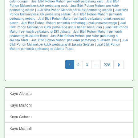
gelondongan
|
Jual Bibit Pohon Mahoni per kubik perbatang kaso
|
Jual Bibit
Pohon Mahoni per kubik perbatang usuk
|
Jual Bibit Pohon Mahoni per kubik
perbatang merah
|
Jual Bibit Pohon Mahoni per kubik perbatang olahan
|
Jual Bibit
Pohon Mahoni per kubik perbatang serbuk
|
Jual Bibit Pohon Mahoni per kubik
perbatang terbaru
|
Jual Bibit Pohon Mahoni per kubik perbatang untuk renovasi
rumah
|
Jual Bibit Pohon Mahoni per kubik perbatang untuk renovasi masjis
|
Jual
Bibit Pohon Mahoni per kubik perbatang untuk bahan bangunan
|
Jual Bibit Pohon
Mahoni per kubik perbatang di DKI Jakarta
|
Jual Bibit Pohon Mahoni per kubik
perbatang di Jakarta Barat
|
Jual Bibit Pohon Mahoni per kubik perbatang di
Jakarta Utara
|
Jual Bibit Pohon Mahoni per kubik perbatang di Jakarta Timur
|
Jual
Bibit Pohon Mahoni per kubik perbatang di Jakarta Selatan
|
Jual Bibit Pohon
Mahoni per kubik perbatang di Jakarta Pusat
|
(current)
1
2
3
...
226
Kayu Albasia
Kayu Mahoni
Kayu Gaharu
Kayu Meranti