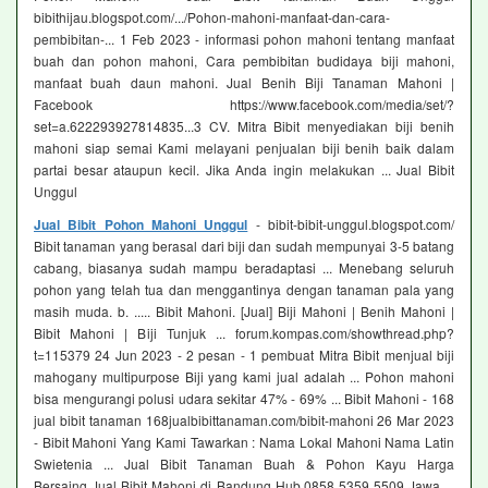
bibithijau.blogspot.com/.../Pohon-mahoni-manfaat-dan-cara-
pembibitan-... 1 Feb 2023 - informasi pohon mahoni tentang manfaat
buah dan pohon mahoni, Cara pembibitan budidaya biji mahoni,
manfaat buah daun mahoni. Jual Benih Biji Tanaman Mahoni |
Facebook https://www.facebook.com/media/set/?
set=a.622293927814835...3 CV. Mitra Bibit menyediakan biji benih
mahoni siap semai Kami melayani penjualan biji benih baik dalam
partai besar ataupun kecil. Jika Anda ingin melakukan ... Jual Bibit
Unggul
Jual Bibit Pohon Mahoni Unggul
- bibit-bibit-unggul.blogspot.com/
Bibit tanaman yang berasal dari biji dan sudah mempunyai 3-5 batang
cabang, biasanya sudah mampu beradaptasi ... Menebang seluruh
pohon yang telah tua dan menggantinya dengan tanaman pala yang
masih muda. b. ..... Bibit Mahoni. [Jual] Biji Mahoni | Benih Mahoni |
Bibit Mahoni | Biji Tunjuk ... forum.kompas.com/showthread.php?
t=115379 24 Jun 2023 - 2 pesan - ‎1 pembuat Mitra Bibit menjual biji
mahogany multipurpose Biji yang kami jual adalah ... Pohon mahoni
bisa mengurangi polusi udara sekitar 47% - 69% ... Bibit Mahoni - 168
jual bibit tanaman 168jualbibittanaman.com/bibit-mahoni 26 Mar 2023
- Bibit Mahoni Yang Kami Tawarkan : Nama Lokal Mahoni Nama Latin
Swietenia ... Jual Bibit Tanaman Buah & Pohon Kayu Harga
Bersaing Jual Bibit Mahoni di Bandung Hub.0858 5359 5509 Jawa ...