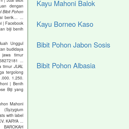
| Jual Bibit
Kayu Mahoni Balok
uan dengan
l Bibit Pohon
i berik… ...
Kayu Borneo Kaso
ni | Facebook
n biji benih
Bibit Pohon Jabon Sosis
Buah Unggul
tan budidaya
 jawa timur
272181 ...
Bibit Pohon Albasia
a timur
JUAL
ga tergolong
1.000. 1.250.
ahoni | Benih
se Biji yang
Pohon Mahoni
h (Syzygium
ts with label
CV. KARYA ...
ARYA BAROKAH