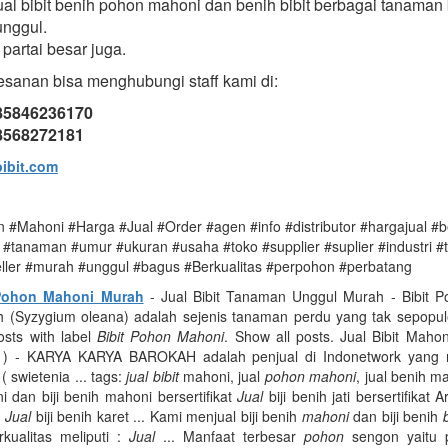
l bibit benih pohon mahoni dan benih bibit berbagai tanaman 
unggul.
partai besar juga.
sanan bisa menghubungi staff kami di:
085846236170
08568272181
ibit.com
n #Mahoni #Harga #Jual #Order #agen #info #distributor #hargajual #be
#tanaman #umur #ukuran #usaha #toko #supplier #suplier #industri #
eller #murah #unggul #bagus #Berkualitas #perpohon #perbatang
 Pohon Mahoni Murah
- Jual Bibit Tanaman Unggul Murah - Bibit 
 (Syzygium oleana) adalah sejenis tanaman perdu yang tak sepopul
osts with label
Bibit Pohon Mahoni
. Show all posts. Jual Bibit Mahon
a ) - KARYA KARYA BAROKAH adalah penjual di Indonetwork yang
 swietenia ... tags:
jual bibit
mahoni, jual
pohon mahoni
, jual benih ma
 dan biji benih mahoni bersertifikat
Jual
biji benih jati bersertifikat 
,
Jual
biji benih karet ... Kami menjual biji benih
mahoni
dan biji benih
b
kualitas meliputi :
Jual
... Manfaat terbesar
pohon
sengon yaitu 