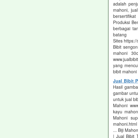
adalah penju
mahoni, jua
bersertifika
Produksi Beni
berbagai ta
batan
Sites https:
Bibit sengo
mahoni 30c
www.jualbibi
yang mencuk
bibit mahoni 
Jual Bibit
Hasil gambar
gambar untuk
untuk jual b
Mahoni www.
kayu mahoni
Mahoni supe
mahoni.html 
... Biji Mah
| Jual Bibit