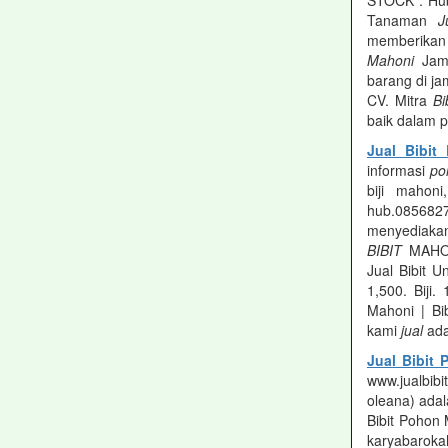
STOCK . Hub
Tanaman
J
memberikan 
Mahoni
Jamb
barang di ja
CV. Mitra
Bi
baik dalam p
Jual Bibit
informasi
po
biji mahon
hub.08568
menyediakan
BIBIT
MAHON
Jual Bibit
1,500. Biji.
Mahoni | Bib
kami
jual
ada
Jual Bibit
www.jualbi
oleana) adal
Bibit Pohon 
karyabaroka