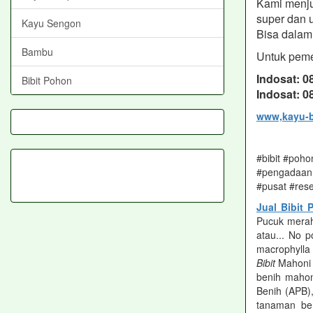
Kami menjua
super dan 
Kayu Sengon
Bisa dalam 
Bambu
Untuk peme
Indosat: 
Bibit Pohon
Indosat: 
www,kayu-b
#bibit #poho
#pengadaan 
#pusat #res
Jual Bibit
Pucuk merah
atau... No p
macrophyll
Bibit
Mahoni (
benih mahoni
Benih (APB)
tanaman ber