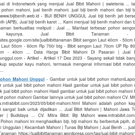
al di Indonetwork yang menjual Jual Bibit Mahoni ( swietenia ... tag
l pohon mahoni, jual benih mahoni. jual biji benih mahoni dan biji 
t www.bijibenih.web.id › BIJI BENIH UNGGUL Jual biji benih jati berser
h (APB), Jual biji benih karet ... Kami menjual biji benih mahoni dan bi
naman berkualitas meliputi : Jual ... Manfaat terbesar pohon sengo
g kayunya. Jual Bibit Tanaman - 
//sites.google.com/site/jualbibittanaman Bibit sengon Laut 40cm - 50cm 
n Laut 50cm - 60cm Rp 700/ btg - Bibit sengon Laut 70cm UP Rp 800/
m - 40cm ... Data Harga Bibit Mahoni Di Pasaran | Jual B
tunggul.com › Artikel › Artikel 17 Des 2023 - Sayang sekali tidak ban
up seputar kayu mahoni, termasuk mengenai informasi bibit maho
...
 Pohon Mahoni Unggul
- Gambar untuk jual bibit pohon mahoniLap
 untuk jual bibit pohon mahoni Hasil gambar untuk jual bibit pohon
 jual bibit pohon mahoni Hasil gambar untuk jual bibit pohon mahoni
ibit pohon mahoni Gambar lainnya untuk jual bibit pohon mahoni CV. Mitra
mitrabibit.com/2023/05/bibit-mahoni.html Mahoni adalah pohon ka
 sangat baik untuk dijadikan ... Jual Bibit Mahoni | Mahoni Jawa Te
r | Budidaya ... CV. Mitra Bibit: Biji Mahoni www.mitrabibit.com/2
Pohon mahoni ini menghasilkan biji, biji mahoni itu berbentuk pipih,
oni Unggulan | Kecambah Mahoni | Tunas Biji Mahoni | Jual Benih ... jual
 Tanaman https://jualbibittanaman.wordpress.com/tag/jual-bibit-mahoni