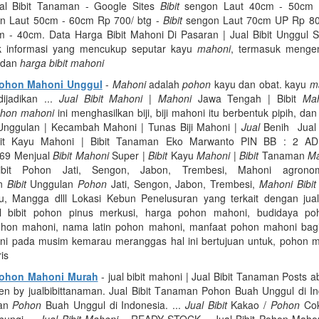
al Bibit Tanaman - Google Sites
Bibit
sengon Laut 40cm - 50cm 
n Laut 50cm - 60cm Rp 700/ btg -
Bibit
sengon Laut 70cm UP Rp 80
 - 40cm. Data Harga Bibit Mahoni Di Pasaran | Jual Bibit Unggul S
k informasi yang mencukup seputar kayu
mahoni
, termasuk mengen
dan
harga bibit mahoni
 Pohon Mahoni Unggul
-
Mahoni
adalah
pohon
kayu dan obat. kayu
m
dijadikan ...
Jual Bibit Mahoni
|
Mahoni
Jawa Tengah | Bibit
Ma
hon mahoni
ini menghasilkan biji, biji mahoni itu berbentuk pipih, dan
 Unggulan | Kecambah Mahoni | Tunas Biji Mahoni |
Jual
Benih Jual 
bit Kayu Mahoni | Bibit Tanaman Eko Marwanto PIN BB : 2 
69 Menjual
Bibit Mahoni
Super |
Bibit
Kayu
Mahoni
|
Bibit
Tanaman
M
ibit Pohon Jati, Sengon, Jabon, Trembesi, Mahoni agrono
an
Bibit
Unggulan
Pohon
Jati, Sengon, Jabon, Trembesi,
Mahoni Bibi
, Mangga dlll Lokasi Kebun Penelusuran yang terkait dengan jual
al bibit pohon pinus merkusi, harga pohon mahoni, budidaya po
 pohon mahoni, nama latin pohon mahoni, manfaat pohon mahoni bagi
i pada musim kemarau meranggas hal ini bertujuan untuk, pohon 
is
 Pohon Mahoni Murah
- jual bibit mahoni | Jual Bibit Tanaman Posts 
ten by jualbibittanaman. Jual Bibit Tanaman Pohon Buah Unggul di I
an
Pohon
Buah Unggul di Indonesia. ...
Jual Bibit
Kakao /
Pohon
Cok