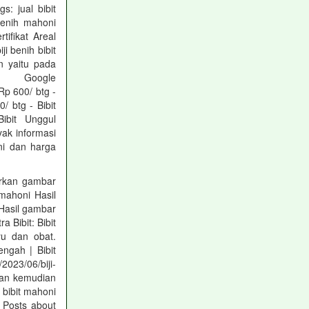
s: jual bibit
benih mahoni
tifikat Areal
ji benih bibit
n yaitu pada
Google
Rp 600/ btg -
 btg - Bibit
ibit Unggul
yak informasi
ni dan harga
orkan gambar
 mahoni Hasil
 Hasil gambar
 Bibit: Bibit
yu dan obat.
ngah | Bibit
023/06/biji-
 dan kemudian
 bibit mahoni
/ Posts about