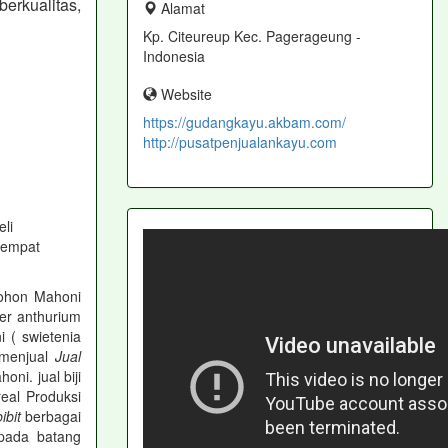
berkualitas,
Alamat
Kp. Citeureup Kec. Pagerageung -
Indonesia
Website
https://gudangkayu.akbam.com/
http://pusatpenjualankayu.com
li
tempat
Pohon Mahoni
er anthurium
i ( swietenia
 menjual
Jual
honi. jual biji
Areal Produksi
ibit
berbagai
pada batang