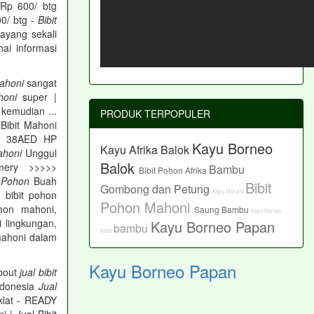
Rp 600/ btg
0/ btg -
Bibit
ayang sekali
ai informasi
ahoni
sangat
honi
super |
 kemudian ...
PRODUK TERPOPULER
Bibit Mahoni
AD 38AED HP
Kayu Borneo
Kayu Afrika Balok
ahoni
Unggul
Balok
mery >>>>>
Bambu
Bibit Pohon Afrika
t Pohon
Buah
Bibit
Gombong dan Petung
Kayu Meranti
 bibit pohon
Pohon Mahoni
hon mahoni,
Saung Bambu
Kayu Borneo
 lingkungan,
Kayu Borneo Papan
bambu
Kaso
mahoni dalam
Kayu Borneo Papan
about
jual bibit
ndonesia
Jual
lat - READY