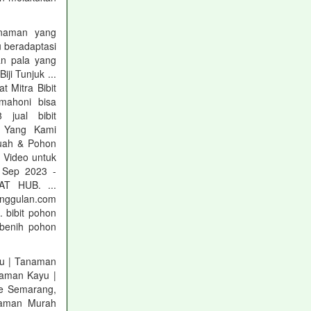
tanaman yang
 beradaptasi
an pala yang
iji Tunjuk ...
 Mitra Bibit
 mahoni bisa
jual bibit
i Yang Kami
Buah & Pohon
 Video untuk
 Sep 2023 -
T HUB. ...
unggulan.com
. bibit pohon
, benih pohon
ayu | Tanaman
anaman Kayu |
Ke Semarang,
anaman Murah