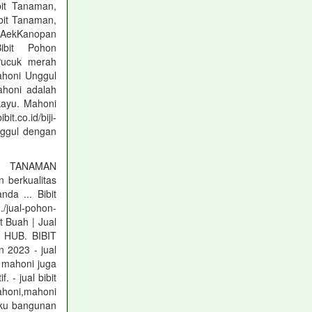
bit Tanaman,
ibit Tanaman,
 AekKanopan
 Bibit Pohon
Pucuk merah
ahoni Unggul
ahoni adalah
kayu. Mahoni
.co.id/biji-
nggul dengan
T TANAMAN
n berkualitas
da ... Bibit
/jual-pohon-
t Buah | Jual
 HUB. BIBIT
 2023 - jual
 mahoni juga
 - jual bibit
ahoni,mahoni
aku bangunan