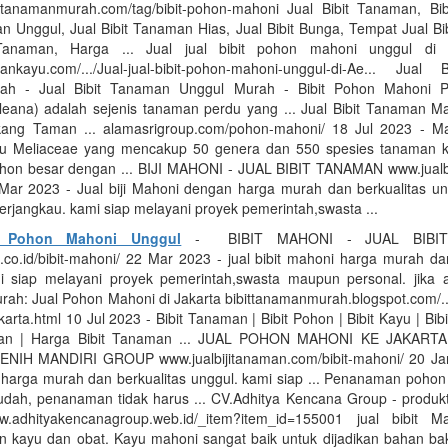
ittanamanmurah.com/tag/bibit-pohon-mahoni Jual Bibit Tanaman, Bi
n Unggul, Jual Bibit Tanaman Hias, Jual Bibit Bunga, Tempat Jual B
 Tanaman, Harga ... Jual jual bibit pohon mahoni unggul di
lankayu.com/.../Jual-jual-bibit-pohon-mahoni-unggul-di-Ae... Jual
ah - Jual Bibit Tanaman Unggul Murah - Bibit Pohon Mahoni 
leana) adalah sejenis tanaman perdu yang ... Jual Bibit Tanaman M
ang Taman ... alamasrigroup.com/pohon-mahoni/ 18 Jul 2023 - M
u Meliaceae yang mencakup 50 genera dan 550 spesies tanaman 
hon besar dengan ... BIJI MAHONI - JUAL BIBIT TANAMAN www.jualbibit
Mar 2023 - Jual biji Mahoni dengan harga murah dan berkualitas u
erjangkau. kami siap melayani proyek pemerintah,swasta ...
t Pohon Mahoni Unggul
- BIBIT MAHONI - JUAL BIBI
t.co.id/bibit-mahoni/ 22 Mar 2023 - jual bibit mahoni harga murah da
i siap melayani proyek pemerintah,swasta maupun personal. jika an
ah: Jual Pohon Mahoni di Jakarta bibittanamanmurah.blogspot.com/...
karta.html 10 Jul 2023 - Bibit Tanaman | Bibit Pohon | Bibit Kayu | Bibi
man | Harga Bibit Tanaman ... JUAL POHON MAHONI KE JAKARTA
NIH MANDIRI GROUP www.jualbijitanaman.com/bibit-mahoni/ 20 Jan
i harga murah dan berkualitas unggul. kami siap ... Penanaman pohon
dah, penanaman tidak harus ... CV.Adhitya Kencana Group - produktif.
adhityakencanagroup.web.id/_item?item_id=155001 jual bibit M
n kayu dan obat. Kayu mahoni sangat baik untuk dijadikan bahan b