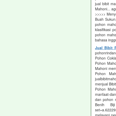
jual bibit m
Mahoni... ag
>>>>> Menye
Buah Sukun,
pohon mahon
klasifikasi
pohon mahon
bahasa inggr
Jual Bibit
pohonrindang
Pohon Cokla
Pohon Mahon
Mahoni memb
Pohon Maho
jualbibitmah
menjual Bibit
Pohon Mahon
manfaat-dan
dan pohon m
Benih Bij
set=a.62229
melayani pen