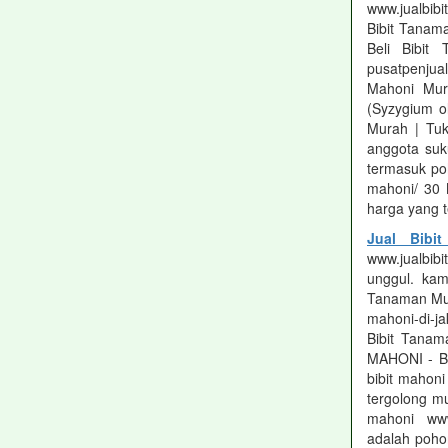
www.jualbib
Bibit Tanama
Beli Bibit
pusatpenjua
Mahoni Mur
(Syzygium o
Murah | Tuk
anggota suk
termasuk po
mahoni/ 30 
harga yang t
Jual Bibi
www.jualbibi
unggul. kam
Tanaman Mur
mahoni-di-ja
Bibit Tana
MAHONI - BE
bibit mahon
tergolong mu
mahoni www.
adalah poho