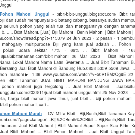
t Unggul
t Pohon Mahoni Unggul
- bibit-bibit-unggul.blogspot.com/ Bibit 
i biji dan sudah mempunyai 3-5 batang cabang, biasanya sudah mampu
g seluruh pohon yang telah tua dan menggantinya dengan tanam
. ..... Bibit Mahoni. [Jual] Biji Mahoni | Benih Mahoni | Bibit Mahoni | B
s.com/showthread.php?t=115379 24 Jun 2023 - 2 pesan - ‎1 pembuat
i mahogany multipurpose Biji yang kami jual adalah ... Pohon
i polusi udara sekitar 47% - 69% ... Bibit Mahoni - 168 
8jualbibittanaman.com/bibit-mahoni 26 Mar 2023 - Bibit Mahon
Nama Lokal Mahoni Nama Latin Swietenia ... Jual Bibit Tanaman 
Bersaing Jual Bibit Mahoni di Bandung Hub.0858 5359 5509 Jawa ...
 pohon mahoni▶ 1:36 www.youtube.com/watch?v=50V1BMzOg9E 22
oleh Bibit Tanaman JUAL BIBIT MAHONI BANDUNG JAWA BARA
ohon mahoni juga tergolong ... Jual Bibit Mahoni - Jualbibit
tunggulan.com/2023/11/jual-bibit-mahoni-unggul.html 25 Nov 2023 - ..
ta, harga bibit mahoni jawa timur, jual bibit ... biji pohon mahoni
bibit pohon mahoni, cari ...
 Pohon Mahoni Murah
- CV. Mitra Bibit - Biji,Benih,Bibit Tanaman K
mahoni.com/?page=kategori...Biji%2CBenih%2CBibit... Biji,Benih,Bibit T
utanan. Jual Bibit Mahoni | Bibit Mahoni Super Super Siap Kirim 
Jual Bibit Mahoni ... Bibit Pohon Mahoni - Jual Bibit Unggul T