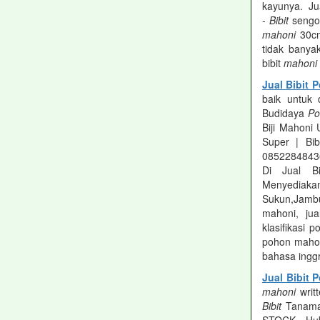
kayunya. Ju
-
Bibit
sengo
mahoni
30cm
tidak banya
bibit
mahoni
Jual Bibit
baik untuk 
Budidaya
Po
Biji Mahoni
Super | Bi
0852284843
Di Jual B
Menyediak
Sukun,Jambu
mahoni, ju
klasifikasi
pohon mahon
bahasa inggr
Jual Bibit
mahoni
writ
Bibit
Tanam