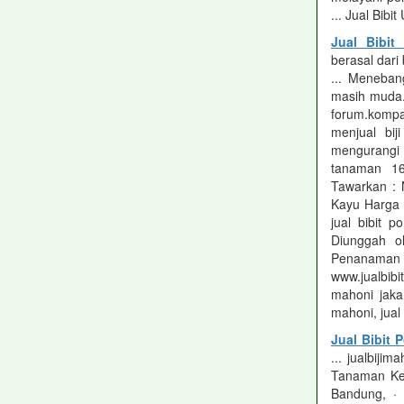
... Jual Bibi
Jual Bibi
berasal dar
... Meneban
masih muda. b
forum.kompa
menjual bij
mengurang
tanaman 16
Tawarkan : 
Kayu Harga 
jual bibit
Diunggah 
Penanaman p
www.jualbibi
mahoni jakar
mahoni, jual 
Jual Bibit
... jualbiji
Tanaman Keh
Bandung, · 