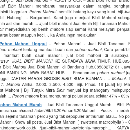
ungi ...
Jual Bibit Mahoni
– READY STOCK – Jual Bibit Pohon Mahoni 
ual Bibit
Mahoni membantu masyarakat dalam rangka penghija
bibit Unggulan.
Pohon Mahoni
memiliki batang kayu yang kuat, biji
Jua
i. Hubungi ... Bergaransi. Kami juga menjual Bibit Mahoni sebaga
min asli dan murah ... #jual bibit mahoni Jual Benih Biji Tanaman Maho
bit
menyediakan biji benih
mahoni
siap semai Kami melayani penjuala
artai besar ataupun kecil. Jika Anda ingin melakukan
 Pohon Mahoni Unggul
- Pohon Mahoni - Jual Bibit Tanaman 
hon mahoni
tentang manfaat buah dan
pohon mahoni
, Cara pembibi
i, manfaat buah daun mahoni. jual bibit mahoni di surabaya
272181
JUAL BIBIT MAHONI
KE SURABAYA JAWA TIMUR HUB.08568
 Bibit
Mahoni
Jual Bibit Mahoni di Bandung Hub.08568272181 Jaw
I BANDUNG JAWA BARAT HUB. ... Penanaman
pohon mahoni
ju
 Unggul DAFTAR
HARGA
GROSIR
BIBIT
BUAH-BUAHAN .....
Mahoni
. 
 17.
Mahoni
Afrika. 2.000. 3.500. 4.500. Biji. Pinus. 18 [Jual] Biji M
it Mahoni | Biji Tunjuk Mitra
Bibit
menjual biji mahogany multipurpo
lah ...
Pohon mahoni
bisa mengurangi polusi udara sekitar 47% - 69%
 Pohon Mahoni Murah
- Jual Bibit Tanaman Unggul Murah - Bibit 
bitmurah.com/search/label/Bibit%20Pohon%20Mahoni Pucuk mera
ah sejenis tanaman perdu yang tak sepopuler anthurium atau... No pos
Mahoni. Show all posts. Jual Bibit Mahoni ( swietenia macrophylla ) - 
h.indonetwork.co.id/.../jual-bibit-mahoni-swietenia-macroph... K