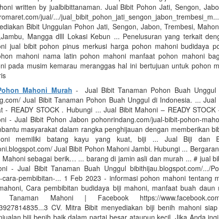
ahoni written by jualbibittanaman. Jual Bibit Pohon Jati, Sengon, Jab
romaret.com/jual/.../jual_bibit_pohon_jati_sengon_jabon_trembesi_m.
diakan Bibit Unggulan Pohon Jati, Sengon, Jabon, Trembesi, Mahoni
Jambu, Mangga dlll Lokasi Kebun ... Penelusuran yang terkait denga
i jual bibit pohon pinus merkusi harga pohon mahoni budidaya 
 pohon mahoni nama latin pohon mahoni manfaat pohon mahoni bag
i pada musim kemarau meranggas hal ini bertujuan untuk pohon 
is
 Pohon Mahoni Murah
- Jual Bibit Tanaman Pohon Buah Unggul d
.com/ Jual Bibit Tanaman Pohon Buah Unggul di Indonesia. ... Jual 
t - READY STOCK . Hubungi ... Jual Bibit Mahoni – READY STOCK – 
i - Jual Bibit Pohon Jabon pohonrindang.com/jual-bibit-pohon-mahoni
antu masyarakat dalam rangka penghijauan dengan memberikan bib
ni memiliki batang kayu yang kuat, biji ... Jual Biji dan B
oni.blogspot.com/ Jual Bibit Pohon Mahoni Jambi. Hubungi ... Bergaran
 Mahoni sebagai berik… ... barang di jamin asli dan murah ... # jual bi
i - Jual Bibit Tanaman Buah Unggul bibithijau.blogspot.com/.../P
-cara-pembibitan-... 1 Feb 2023 - informasi pohon mahoni tentang 
ahoni, Cara pembibitan budidaya biji mahoni, manfaat buah daun 
i Tanaman Mahoni | Facebook https://www.facebook.com/m
3927814835...3 CV. Mitra Bibit menyediakan biji benih mahoni sia
jualan biji benih baik dalam partai besar ataupun kecil. Jika Anda in