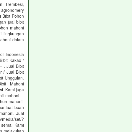
on, Trembesi,
.. agronomery
 Bibit Pohon
n jual bibit
pohon mahoni
i lingkungan
mahoni dalam
i Indonesia
Bibit Kakao /
. Jual Bibit
/ Jual Bibit
it Unggulan.
ibit Mahoni
si. Kami juga
bit mahoni ...
ohon-mahoni-
manfaat buah
mahoni. Jual
edia/set/?
p semai Kami
gin melakukan