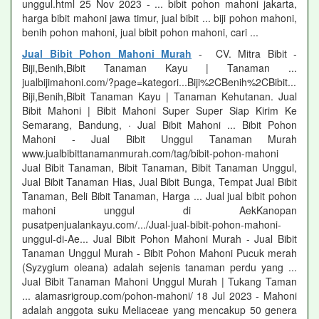
unggul.html 25 Nov 2023 - ... bibit pohon mahoni jakarta,
harga bibit mahoni jawa timur, jual bibit ... biji pohon mahoni,
benih pohon mahoni, jual bibit pohon mahoni, cari ...
Jual Bibit Pohon Mahoni Murah
- CV. Mitra Bibit -
Biji,Benih,Bibit Tanaman Kayu | Tanaman ...
jualbijimahoni.com/?page=kategori...Biji%2CBenih%2CBibit...
Biji,Benih,Bibit Tanaman Kayu | Tanaman Kehutanan. Jual
Bibit Mahoni | Bibit Mahoni Super Super Siap Kirim Ke
Semarang, Bandung, · Jual Bibit Mahoni ... Bibit Pohon
Mahoni - Jual Bibit Unggul Tanaman Murah
www.jualbibittanamanmurah.com/tag/bibit-pohon-mahoni
Jual Bibit Tanaman, Bibit Tanaman, Bibit Tanaman Unggul,
Jual Bibit Tanaman Hias, Jual Bibit Bunga, Tempat Jual Bibit
Tanaman, Beli Bibit Tanaman, Harga ... Jual jual bibit pohon
mahoni unggul di AekKanopan
pusatpenjualankayu.com/.../Jual-jual-bibit-pohon-mahoni-
unggul-di-Ae... Jual Bibit Pohon Mahoni Murah - Jual Bibit
Tanaman Unggul Murah - Bibit Pohon Mahoni Pucuk merah
(Syzygium oleana) adalah sejenis tanaman perdu yang ...
Jual Bibit Tanaman Mahoni Unggul Murah | Tukang Taman
... alamasrigroup.com/pohon-mahoni/ 18 Jul 2023 - Mahoni
adalah anggota suku Meliaceae yang mencakup 50 genera