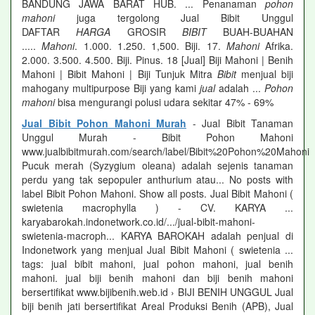
BANDUNG JAWA BARAT HUB. ... Penanaman
pohon
mahoni
juga tergolong Jual Bibit Unggul
DAFTAR
HARGA
GROSIR
BIBIT
BUAH-BUAHAN
.....
Mahoni
. 1.000. 1.250. 1,500. Biji. 17.
Mahoni
Afrika.
2.000. 3.500. 4.500. Biji. Pinus. 18 [Jual] Biji Mahoni | Benih
Mahoni | Bibit Mahoni | Biji Tunjuk Mitra
Bibit
menjual biji
mahogany multipurpose Biji yang kami
jual
adalah ...
Pohon
mahoni
bisa mengurangi polusi udara sekitar 47% - 69%
Jual Bibit Pohon Mahoni Murah
- Jual Bibit Tanaman
Unggul Murah - Bibit Pohon Mahoni
www.jualbibitmurah.com/search/label/Bibit%20Pohon%20Mahoni
Pucuk merah (Syzygium oleana) adalah sejenis tanaman
perdu yang tak sepopuler anthurium atau... No posts with
label Bibit Pohon Mahoni. Show all posts. Jual Bibit Mahoni (
swietenia macrophylla ) - CV. KARYA ...
karyabarokah.indonetwork.co.id/.../jual-bibit-mahoni-
swietenia-macroph... KARYA BAROKAH adalah penjual di
Indonetwork yang menjual Jual Bibit Mahoni ( swietenia ...
tags: jual bibit mahoni, jual pohon mahoni, jual benih
mahoni. jual biji benih mahoni dan biji benih mahoni
bersertifikat www.bijibenih.web.id › BIJI BENIH UNGGUL Jual
biji benih jati bersertifikat Areal Produksi Benih (APB), Jual