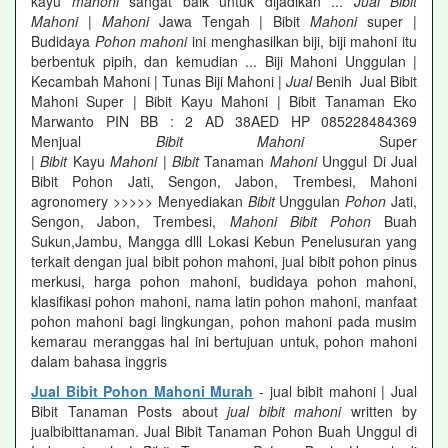
kayu
mahoni
sangat baik untuk dijadikan ...
Jual Bibit
Mahoni
|
Mahoni
Jawa Tengah | Bibit
Mahoni
super |
Budidaya
Pohon mahoni
ini menghasilkan biji, biji mahoni itu
berbentuk pipih, dan kemudian ... Biji Mahoni Unggulan |
Kecambah Mahoni | Tunas Biji Mahoni |
Jual
Benih Jual Bibit
Mahoni Super | Bibit Kayu Mahoni | Bibit Tanaman Eko
Marwanto PIN BB : 2 AD 38AED HP 085228484369
Menjual
Bibit Mahoni
Super
|
Bibit
Kayu
Mahoni
|
Bibit
Tanaman
Mahoni
Unggul Di Jual
Bibit Pohon Jati, Sengon, Jabon, Trembesi, Mahoni
agronomery >>>>> Menyediakan
Bibit
Unggulan
Pohon
Jati,
Sengon, Jabon, Trembesi,
Mahoni Bibit Pohon
Buah
Sukun,Jambu, Mangga dlll Lokasi Kebun Penelusuran yang
terkait dengan jual bibit pohon mahoni, jual bibit pohon pinus
merkusi, harga pohon mahoni, budidaya pohon mahoni,
klasifikasi pohon mahoni, nama latin pohon mahoni, manfaat
pohon mahoni bagi lingkungan, pohon mahoni pada musim
kemarau meranggas hal ini bertujuan untuk, pohon mahoni
dalam bahasa inggris
Jual Bibit Pohon Mahoni Murah
- jual bibit mahoni | Jual
Bibit Tanaman Posts about
jual bibit mahoni
written by
jualbibittanaman. Jual Bibit Tanaman Pohon Buah Unggul di