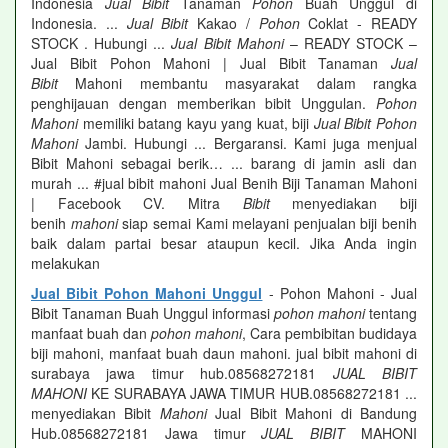
Indonesia
Jual Bibit
Tanaman
Pohon
Buah Unggul di
Indonesia. ...
Jual Bibit
Kakao /
Pohon
Coklat - READY
STOCK . Hubungi ...
Jual Bibit Mahoni
– READY STOCK –
Jual Bibit Pohon Mahoni | Jual Bibit Tanaman
Jual
Bibit
Mahoni membantu masyarakat dalam rangka
penghijauan dengan memberikan bibit Unggulan.
Pohon
Mahoni
memiliki batang kayu yang kuat, biji
Jual Bibit Pohon
Mahoni
Jambi. Hubungi ... Bergaransi. Kami juga menjual
Bibit Mahoni sebagai berik… ... barang di jamin asli dan
murah ... #jual bibit mahoni Jual Benih Biji Tanaman Mahoni
| Facebook CV. Mitra
Bibit
menyediakan biji
benih
mahoni
siap semai Kami melayani penjualan biji benih
baik dalam partai besar ataupun kecil. Jika Anda ingin
melakukan
Jual Bibit Pohon Mahoni Unggul
- Pohon Mahoni - Jual
Bibit Tanaman Buah Unggul informasi
pohon mahoni
tentang
manfaat buah dan
pohon mahoni
, Cara pembibitan budidaya
biji mahoni, manfaat buah daun mahoni. jual bibit mahoni di
surabaya jawa timur hub.08568272181
JUAL BIBIT
MAHONI
KE SURABAYA JAWA TIMUR HUB.08568272181 ...
menyediakan Bibit
Mahoni
Jual Bibit Mahoni di Bandung
Hub.08568272181 Jawa timur
JUAL BIBIT
MAHONI