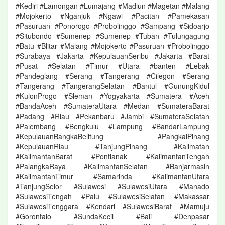
#Kediri #Lamongan #Lumajang #Madiun #Magetan #Malang
#Mojokerto #Nganjuk #Ngawi #Pacitan #Pamekasan
#Pasuruan #Ponorogo #Probolinggo #Sampang #Sidoarjo
#Situbondo #Sumenep #Sumenep #Tuban #Tulungagung
#Batu #Blitar #Malang #Mojokerto #Pasuruan #Probolinggo
#Surabaya #Jakarta #KepulauanSeribu #Jakarta #Barat
#Pusat #Selatan #Timur #Utara #banten #Lebak
#Pandeglang #Serang #Tangerang #Cilegon #Serang
#Tangerang #TangerangSelatan #Bantul #GunungKidul
#KulonProgo #Sleman #Yogyakarta #Sumatera #Aceh
#BandaAceh #SumateraUtara #Medan #SumateraBarat
#Padang #Riau #Pekanbaru #Jambi #SumateraSelatan
#Palembang #Bengkulu #Lampung #BandarLampung
#KepulauanBangkaBelitung #PangkalPinang
#KepulauanRiau #TanjungPinang #Kalimatan
#KalimantanBarat #Pontianak #KalimantanTengah
#PalangkaRaya #KalimantanSelatan #Banjarmasin
#KalimantanTimur #Samarinda #KalimantanUtara
#TanjungSelor #Sulawesi #SulawesiUtara #Manado
#SulawesiTengah #Palu #SulawesiSelatan #Makassar
#SulawesiTenggara #Kendari #SulawesiBarat #Mamuju
#Gorontalo #SundaKecil #Bali #Denpasar