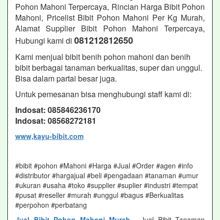
Pohon Mahoni Terpercaya, Rincian Harga Bibit Pohon
Mahoni, Pricelist Bibit Pohon Mahoni Per Kg Murah,
Alamat Supplier Bibit Pohon Mahoni Terpercaya,
081212812650
Hubungi kami di
Kami menjual bibit benih pohon mahoni dan benih
bibit berbagai tanaman berkualitas, super dan unggul.
Bisa dalam partai besar juga.
Untuk pemesanan bisa menghubungi staff kami di:
Indosat: 085846236170
Indosat: 08568272181
www,kayu-bibit.com
#bibit #pohon #Mahoni #Harga #Jual #Order #agen #info
#distributor #hargajual #beli #pengadaan #tanaman #umur
#ukuran #usaha #toko #supplier #suplier #industri #tempat
#pusat #reseller #murah #unggul #bagus #Berkualitas
#perpohon #perbatang
Jual Bibit Pohon Mahoni Murah
- Jual Bibit Tanaman