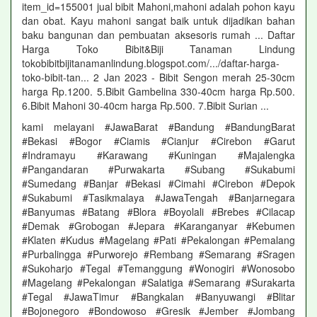
item_id=155001 jual bibit Mahoni,mahoni adalah pohon kayu
dan obat. Kayu mahoni sangat baik untuk dijadikan bahan
baku bangunan dan pembuatan aksesoris rumah ... Daftar
Harga Toko Bibit&Biji Tanaman Lindung
tokobibitbijitanamanlindung.blogspot.com/.../daftar-harga-
toko-bibit-tan... 2 Jan 2023 - Bibit Sengon merah 25-30cm
harga Rp.1200. 5.Bibit Gambelina 330-40cm harga Rp.500.
6.Bibit Mahoni 30-40cm harga Rp.500. 7.Bibit Surian ...
kami melayani #JawaBarat #Bandung #BandungBarat
#Bekasi #Bogor #Ciamis #Cianjur #Cirebon #Garut
#Indramayu #Karawang #Kuningan #Majalengka
#Pangandaran #Purwakarta #Subang #Sukabumi
#Sumedang #Banjar #Bekasi #Cimahi #Cirebon #Depok
#Sukabumi #Tasikmalaya #JawaTengah #Banjarnegara
#Banyumas #Batang #Blora #Boyolali #Brebes #Cilacap
#Demak #Grobogan #Jepara #Karanganyar #Kebumen
#Klaten #Kudus #Magelang #Pati #Pekalongan #Pemalang
#Purbalingga #Purworejo #Rembang #Semarang #Sragen
#Sukoharjo #Tegal #Temanggung #Wonogiri #Wonosobo
#Magelang #Pekalongan #Salatiga #Semarang #Surakarta
#Tegal #JawaTimur #Bangkalan #Banyuwangi #Blitar
#Bojonegoro #Bondowoso #Gresik #Jember #Jombang