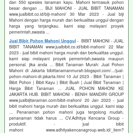
dan 550 spesies tanaman kayu. Mahoni termasuk pohon
besar dengan ... BIJI MAHONI - JUAL BIBIT TANAMAN
www.jualbibit.co.id/biji-mahoni/ 30 Mar 2023 - Jual biji
Mahoni dengan harga murah dan berkualitas unggul dengan
harga yang terjangkau. kami siap melayani proyek
pemerintah,swasta ...
Jual Bibit Pohon Mahoni Unggul
- BIBIT MAHONI - JUAL
BIBIT TANAMAN www.jualbibit.co.id/bibit-mahoni/ 22 Mar
2023 - jual bibit mahoni harga murah dan berkualitas unggul.
kami siap melayani proyek pemerintah,swasta maupun
personal. jika anda ... Bibit Tanaman Murah: Jual Pohon
Mahoni di Jakarta bibittanamanmurah.blogspot.com/.../jual-
pohon-mahoni-di-jakarta.html 10 Jul 2023 - Bibit Tanaman |
Bibit Pohon | Bibit Kayu | Bibit Buah | Jual Bibit Tanaman |
Harga Bibit Tanaman ... JUAL POHON MAHONI KE
JAKARTA HUB. BIBIT MAHONI - BENIH MANDIRI GROUP
www.jualbijitanaman.com/bibit-mahoni/ 20 Jan 2023 - jual
bibit mahoni harga murah dan berkualitas unggul. kami siap
... Penanaman pohon mahoni juga tergolong mudah,
penanaman tidak harus ... CV.Adhitya Kencana Group -
produktif. - jual bibit
mahoni www.adhityakencanagroup.web.id/_item?