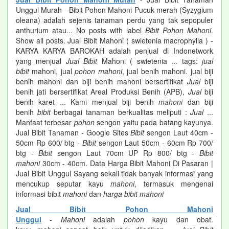
Unggul Murah - Bibit Pohon Mahoni Pucuk merah (Syzygium
oleana) adalah sejenis tanaman perdu yang tak sepopuler
anthurium atau... No posts with label
Bibit Pohon Mahoni
.
Show all posts. Jual Bibit Mahoni ( swietenia macrophylla ) -
KARYA KARYA BAROKAH adalah penjual di Indonetwork
yang menjual
Jual Bibit
Mahoni ( swietenia ... tags:
jual
bibit
mahoni, jual
pohon mahoni
, jual benih mahoni. jual biji
benih mahoni dan biji benih mahoni bersertifikat
Jual
biji
benih jati bersertifikat Areal Produksi Benih (APB),
Jual
biji
benih karet ... Kami menjual biji benih
mahoni
dan biji
benih
bibit
berbagai tanaman berkualitas meliputi :
Jual
...
Manfaat terbesar
pohon
sengon yaitu pada batang kayunya.
Jual Bibit Tanaman - Google Sites
Bibit
sengon Laut 40cm -
50cm Rp 600/ btg -
Bibit
sengon Laut 50cm - 60cm Rp 700/
btg -
Bibit
sengon Laut 70cm UP Rp 800/ btg -
Bibit
mahoni
30cm - 40cm. Data Harga Bibit Mahoni Di Pasaran |
Jual Bibit Unggul Sayang sekali tidak banyak informasi yang
mencukup seputar kayu
mahoni
, termasuk mengenai
informasi bibit
mahoni
dan
harga bibit mahoni
Jual Bibit Pohon Mahoni
Unggul
-
Mahoni
adalah
pohon
kayu dan obat.