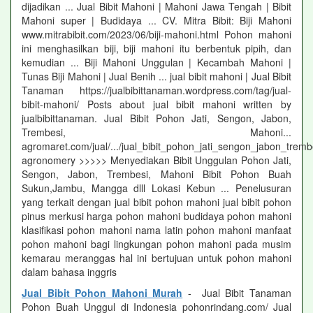
dijadikan ... Jual Bibit Mahoni | Mahoni Jawa Tengah | Bibit
Mahoni super | Budidaya ... CV. Mitra Bibit: Biji Mahoni
www.mitrabibit.com/2023/06/biji-mahoni.html Pohon mahoni
ini menghasilkan biji, biji mahoni itu berbentuk pipih, dan
kemudian ... Biji Mahoni Unggulan | Kecambah Mahoni |
Tunas Biji Mahoni | Jual Benih ... jual bibit mahoni | Jual Bibit
Tanaman https://jualbibittanaman.wordpress.com/tag/jual-
bibit-mahoni/ Posts about jual bibit mahoni written by
jualbibittanaman. Jual Bibit Pohon Jati, Sengon, Jabon,
Trembesi, Mahoni...
agromaret.com/jual/.../jual_bibit_pohon_jati_sengon_jabon_tremb
agronomery >>>>> Menyediakan Bibit Unggulan Pohon Jati,
Sengon, Jabon, Trembesi, Mahoni Bibit Pohon Buah
Sukun,Jambu, Mangga dlll Lokasi Kebun ... Penelusuran
yang terkait dengan jual bibit pohon mahoni jual bibit pohon
pinus merkusi harga pohon mahoni budidaya pohon mahoni
klasifikasi pohon mahoni nama latin pohon mahoni manfaat
pohon mahoni bagi lingkungan pohon mahoni pada musim
kemarau meranggas hal ini bertujuan untuk pohon mahoni
dalam bahasa inggris
Jual Bibit Pohon Mahoni Murah
- Jual Bibit Tanaman
Pohon Buah Unggul di Indonesia pohonrindang.com/ Jual