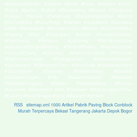
#KepulauanSeribu #Jakarta #Barat #Pusat #Selatan #Timur
#Utara #banten #Lebak #Pandeglang #Serang #Tangerang
#Cilegon #Serang #Tangerang #TangerangSelatan #Bantul
#GunungKidul #KulonProgo #Sleman #Yogyakarta #Sumatera
#Aceh #BandaAceh #SumateraUtara #Medan #SumateraBarat
#Padang #Riau #Pekanbaru #Jambi #SumateraSelatan
#Palembang #Bengkulu #Lampung #BandarLampung
#KepulauanBangkaBelitung #PangkalPinang #KepulauanRiau
#TanjungPinang #Kalimatan #KalimantanBarat #Pontianak
#KalimantanTengah #PalangkaRaya #KalimantanSelatan
#Banjarmasin #KalimantanTimur #Samarinda #KalimantanUtara
#TanjungSelor #Sulawesi #SulawesiUtara #Manado
#SulawesiTengah #Palu #SulawesiSelatan #Makassar
#SulawesiTenggara #Kendari #SulawesiBarat #Mamuju
#Gorontalo #SundaKecil #Bali #Denpasar #NusaTenggaraTimur
#Kupang #NusaTenggaraBarat #Mataram #lombok
RSS
|
sitemap.xml
1000 Artikel
Pabrik Paving Block Conblock
Murah Terpercaya Bekasi Tangerang Jakarta Depok Bogor