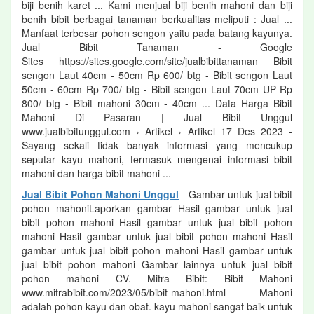
biji benih karet ... Kami menjual biji benih mahoni dan biji
benih bibit berbagai tanaman berkualitas meliputi : Jual ...
Manfaat terbesar pohon sengon yaitu pada batang kayunya.
Jual Bibit Tanaman - Google
Sites https://sites.google.com/site/jualbibittanaman Bibit
sengon Laut 40cm - 50cm Rp 600/ btg - Bibit sengon Laut
50cm - 60cm Rp 700/ btg - Bibit sengon Laut 70cm UP Rp
800/ btg - Bibit mahoni 30cm - 40cm ... Data Harga Bibit
Mahoni Di Pasaran | Jual Bibit Unggul
www.jualbibitunggul.com › Artikel › Artikel 17 Des 2023 -
Sayang sekali tidak banyak informasi yang mencukup
seputar kayu mahoni, termasuk mengenai informasi bibit
mahoni dan harga bibit mahoni ...
Jual Bibit Pohon Mahoni Unggul
- Gambar untuk jual bibit
pohon mahoniLaporkan gambar Hasil gambar untuk jual
bibit pohon mahoni Hasil gambar untuk jual bibit pohon
mahoni Hasil gambar untuk jual bibit pohon mahoni Hasil
gambar untuk jual bibit pohon mahoni Hasil gambar untuk
jual bibit pohon mahoni Gambar lainnya untuk jual bibit
pohon mahoni CV. Mitra Bibit: Bibit Mahoni
www.mitrabibit.com/2023/05/bibit-mahoni.html Mahoni
adalah pohon kayu dan obat. kayu mahoni sangat baik untuk