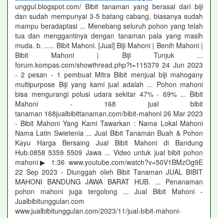
unggul.blogspot.com/ Bibit tanaman yang berasal dari biji
dan sudah mempunyai 3-5 batang cabang, biasanya sudah
mampu beradaptasi ... Menebang seluruh pohon yang telah
tua dan menggantinya dengan tanaman pala yang masih
muda. b. ..... Bibit Mahoni. [Jual] Biji Mahoni | Benih Mahoni |
Bibit Mahoni | Biji Tunjuk ...
forum.kompas.com/showthread.php?t=115379 24 Jun 2023
- 2 pesan - ‎1 pembuat Mitra Bibit menjual biji mahogany
multipurpose Biji yang kami jual adalah ... Pohon mahoni
bisa mengurangi polusi udara sekitar 47% - 69% ... Bibit
Mahoni - 168 jual bibit
tanaman 168jualbibittanaman.com/bibit-mahoni 26 Mar 2023
- Bibit Mahoni Yang Kami Tawarkan : Nama Lokal Mahoni
Nama Latin Swietenia ... Jual Bibit Tanaman Buah & Pohon
Kayu Harga Bersaing Jual Bibit Mahoni di Bandung
Hub.0858 5359 5509 Jawa ... Video untuk jual bibit pohon
mahoni▶ 1:36 www.youtube.com/watch?v=50V1BMzOg9E
22 Sep 2023 - Diunggah oleh Bibit Tanaman JUAL BIBIT
MAHONI BANDUNG JAWA BARAT HUB. ... Penanaman
pohon mahoni juga tergolong ... Jual Bibit Mahoni -
Jualbibitunggulan.com
www.jualbibitunggulan.com/2023/11/jual-bibit-mahoni-