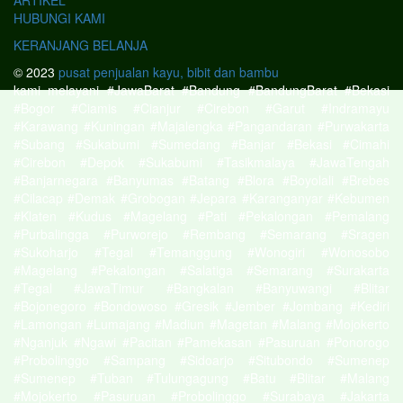
ARTIKEL
HUBUNGI KAMI
KERANJANG BELANJA
© 2023
pusat penjualan kayu, bibit dan bambu
kami melayani #JawaBarat #Bandung #BandungBarat #Bekasi
#Bogor #Ciamis #Cianjur #Cirebon #Garut #Indramayu
#Karawang #Kuningan #Majalengka #Pangandaran #Purwakarta
#Subang #Sukabumi #Sumedang #Banjar #Bekasi #Cimahi
#Cirebon #Depok #Sukabumi #Tasikmalaya #JawaTengah
#Banjarnegara #Banyumas #Batang #Blora #Boyolali #Brebes
#Cilacap #Demak #Grobogan #Jepara #Karanganyar #Kebumen
#Klaten #Kudus #Magelang #Pati #Pekalongan #Pemalang
#Purbalingga #Purworejo #Rembang #Semarang #Sragen
#Sukoharjo #Tegal #Temanggung #Wonogiri #Wonosobo
#Magelang #Pekalongan #Salatiga #Semarang #Surakarta
#Tegal #JawaTimur #Bangkalan #Banyuwangi #Blitar
#Bojonegoro #Bondowoso #Gresik #Jember #Jombang #Kediri
#Lamongan #Lumajang #Madiun #Magetan #Malang #Mojokerto
#Nganjuk #Ngawi #Pacitan #Pamekasan #Pasuruan #Ponorogo
#Probolinggo #Sampang #Sidoarjo #Situbondo #Sumenep
#Sumenep #Tuban #Tulungagung #Batu #Blitar #Malang
#Mojokerto #Pasuruan #Probolinggo #Surabaya #Jakarta