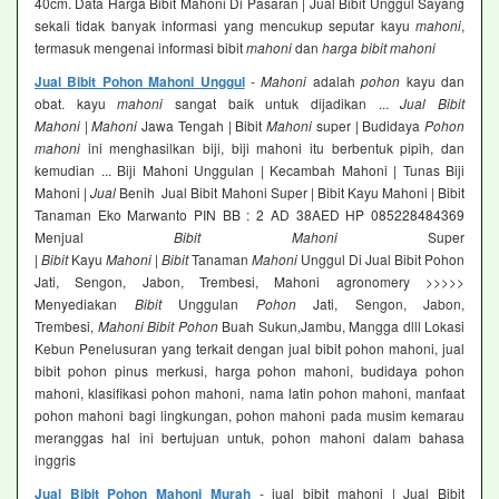
40cm. Data Harga Bibit Mahoni Di Pasaran | Jual Bibit Unggul Sayang
sekali tidak banyak informasi yang mencukup seputar kayu
mahoni
,
termasuk mengenai informasi bibit
mahoni
dan
harga bibit mahoni
Jual Bibit Pohon Mahoni Unggul
-
Mahoni
adalah
pohon
kayu dan
obat. kayu
mahoni
sangat baik untuk dijadikan ...
Jual Bibit
Mahoni
|
Mahoni
Jawa Tengah | Bibit
Mahoni
super | Budidaya
Pohon
mahoni
ini menghasilkan biji, biji mahoni itu berbentuk pipih, dan
kemudian ... Biji Mahoni Unggulan | Kecambah Mahoni | Tunas Biji
Mahoni |
Jual
Benih Jual Bibit Mahoni Super | Bibit Kayu Mahoni | Bibit
Tanaman Eko Marwanto PIN BB : 2 AD 38AED HP 085228484369
Menjual
Bibit Mahoni
Super
|
Bibit
Kayu
Mahoni
|
Bibit
Tanaman
Mahoni
Unggul Di Jual Bibit Pohon
Jati, Sengon, Jabon, Trembesi, Mahoni agronomery >>>>>
Menyediakan
Bibit
Unggulan
Pohon
Jati, Sengon, Jabon,
Trembesi,
Mahoni Bibit Pohon
Buah Sukun,Jambu, Mangga dlll Lokasi
Kebun Penelusuran yang terkait dengan jual bibit pohon mahoni, jual
bibit pohon pinus merkusi, harga pohon mahoni, budidaya pohon
mahoni, klasifikasi pohon mahoni, nama latin pohon mahoni, manfaat
pohon mahoni bagi lingkungan, pohon mahoni pada musim kemarau
meranggas hal ini bertujuan untuk, pohon mahoni dalam bahasa
inggris
Jual Bibit Pohon Mahoni Murah
- jual bibit mahoni | Jual Bibit