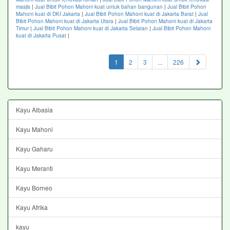
masjis
|
Jual Bibit Pohon Mahoni kuat untuk bahan bangunan
|
Jual Bibit Pohon
Mahoni kuat di DKI Jakarta
|
Jual Bibit Pohon Mahoni kuat di Jakarta Barat
|
Jual
Bibit Pohon Mahoni kuat di Jakarta Utara
|
Jual Bibit Pohon Mahoni kuat di Jakarta
Timur
|
Jual Bibit Pohon Mahoni kuat di Jakarta Selatan
|
Jual Bibit Pohon Mahoni
kuat di Jakarta Pusat
|
(current)
1
2
3
...
226
Kayu Albasia
Kayu Mahoni
Kayu Gaharu
Kayu Meranti
Kayu Borneo
Kayu Afrika
kayu