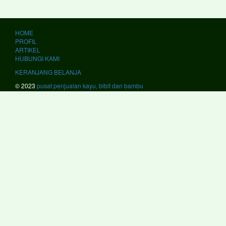
HOME
PROFIL
ARTIKEL
HUBUNGI KAMI
KERANJANG BELANJA
© 2023
pusat penjualan kayu, bibit dan bambu
kami melayani #JawaBarat #Bandung #BandungBarat #Bekasi #Bogor
#Ciamis #Cianjur #Cirebon #Garut #Indramayu #Karawang #Kuningan
#Majalengka #Pangandaran #Purwakarta #Subang #Sukabumi
#Sumedang #Banjar #Bekasi #Cimahi #Cirebon #Depok #Sukabumi
#Tasikmalaya #JawaTengah #Banjarnegara #Banyumas #Batang
#Blora #Boyolali #Brebes #Cilacap #Demak #Grobogan #Jepara
#Karanganyar #Kebumen #Klaten #Kudus #Magelang #Pati
#Pekalongan #Pemalang #Purbalingga #Purworejo #Rembang
#Semarang #Sragen #Sukoharjo #Tegal #Temanggung #Wonogiri
#Wonosobo #Magelang #Pekalongan #Salatiga #Semarang
#Surakarta #Tegal #JawaTimur #Bangkalan #Banyuwangi #Blitar
#Bojonegoro #Bondowoso #Gresik #Jember #Jombang #Kediri
#Lamongan #Lumajang #Madiun #Magetan #Malang #Mojokerto
#Nganjuk #Ngawi #Pacitan #Pamekasan #Pasuruan #Ponorogo
#Probolinggo #Sampang #Sidoarjo #Situbondo #Sumenep #Sumenep
#Tuban #Tulungagung #Batu #Blitar #Malang #Mojokerto #Pasuruan