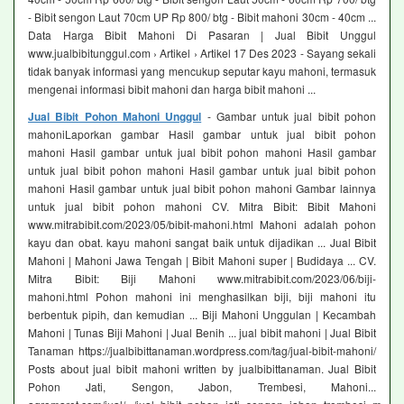
- Bibit sengon Laut 70cm UP Rp 800/ btg - Bibit mahoni 30cm - 40cm ...
Data Harga Bibit Mahoni Di Pasaran | Jual Bibit Unggul
www.jualbibitunggul.com › Artikel › Artikel 17 Des 2023 - Sayang sekali
tidak banyak informasi yang mencukup seputar kayu mahoni, termasuk
mengenai informasi bibit mahoni dan harga bibit mahoni ...
Jual Bibit Pohon Mahoni Unggul
- Gambar untuk jual bibit pohon
mahoniLaporkan gambar Hasil gambar untuk jual bibit pohon
mahoni Hasil gambar untuk jual bibit pohon mahoni Hasil gambar
untuk jual bibit pohon mahoni Hasil gambar untuk jual bibit pohon
mahoni Hasil gambar untuk jual bibit pohon mahoni Gambar lainnya
untuk jual bibit pohon mahoni CV. Mitra Bibit: Bibit Mahoni
www.mitrabibit.com/2023/05/bibit-mahoni.html Mahoni adalah pohon
kayu dan obat. kayu mahoni sangat baik untuk dijadikan ... Jual Bibit
Mahoni | Mahoni Jawa Tengah | Bibit Mahoni super | Budidaya ... CV.
Mitra Bibit: Biji Mahoni www.mitrabibit.com/2023/06/biji-
mahoni.html Pohon mahoni ini menghasilkan biji, biji mahoni itu
berbentuk pipih, dan kemudian ... Biji Mahoni Unggulan | Kecambah
Mahoni | Tunas Biji Mahoni | Jual Benih ... jual bibit mahoni | Jual Bibit
Tanaman https://jualbibittanaman.wordpress.com/tag/jual-bibit-mahoni/
Posts about jual bibit mahoni written by jualbibittanaman. Jual Bibit
Pohon Jati, Sengon, Jabon, Trembesi, Mahoni...