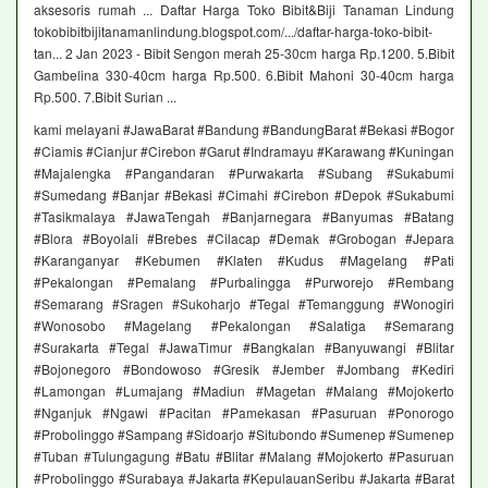
aksesoris rumah ... Daftar Harga Toko Bibit&Biji Tanaman Lindung
tokobibitbijitanamanlindung.blogspot.com/.../daftar-harga-toko-bibit-
tan... 2 Jan 2023 - Bibit Sengon merah 25-30cm harga Rp.1200. 5.Bibit
Gambelina 330-40cm harga Rp.500. 6.Bibit Mahoni 30-40cm harga
Rp.500. 7.Bibit Surian ...
kami melayani #JawaBarat #Bandung #BandungBarat #Bekasi #Bogor
#Ciamis #Cianjur #Cirebon #Garut #Indramayu #Karawang #Kuningan
#Majalengka #Pangandaran #Purwakarta #Subang #Sukabumi
#Sumedang #Banjar #Bekasi #Cimahi #Cirebon #Depok #Sukabumi
#Tasikmalaya #JawaTengah #Banjarnegara #Banyumas #Batang
#Blora #Boyolali #Brebes #Cilacap #Demak #Grobogan #Jepara
#Karanganyar #Kebumen #Klaten #Kudus #Magelang #Pati
#Pekalongan #Pemalang #Purbalingga #Purworejo #Rembang
#Semarang #Sragen #Sukoharjo #Tegal #Temanggung #Wonogiri
#Wonosobo #Magelang #Pekalongan #Salatiga #Semarang
#Surakarta #Tegal #JawaTimur #Bangkalan #Banyuwangi #Blitar
#Bojonegoro #Bondowoso #Gresik #Jember #Jombang #Kediri
#Lamongan #Lumajang #Madiun #Magetan #Malang #Mojokerto
#Nganjuk #Ngawi #Pacitan #Pamekasan #Pasuruan #Ponorogo
#Probolinggo #Sampang #Sidoarjo #Situbondo #Sumenep #Sumenep
#Tuban #Tulungagung #Batu #Blitar #Malang #Mojokerto #Pasuruan
#Probolinggo #Surabaya #Jakarta #KepulauanSeribu #Jakarta #Barat