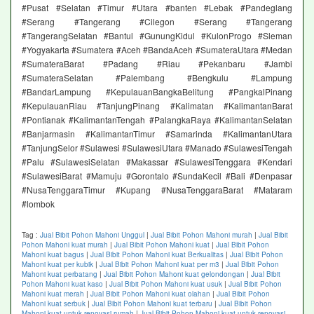
#Pusat #Selatan #Timur #Utara #banten #Lebak #Pandeglang
#Serang #Tangerang #Cilegon #Serang #Tangerang
#TangerangSelatan #Bantul #GunungKidul #KulonProgo #Sleman
#Yogyakarta #Sumatera #Aceh #BandaAceh #SumateraUtara #Medan
#SumateraBarat #Padang #Riau #Pekanbaru #Jambi
#SumateraSelatan #Palembang #Bengkulu #Lampung
#BandarLampung #KepulauanBangkaBelitung #PangkalPinang
#KepulauanRiau #TanjungPinang #Kalimatan #KalimantanBarat
#Pontianak #KalimantanTengah #PalangkaRaya #KalimantanSelatan
#Banjarmasin #KalimantanTimur #Samarinda #KalimantanUtara
#TanjungSelor #Sulawesi #SulawesiUtara #Manado #SulawesiTengah
#Palu #SulawesiSelatan #Makassar #SulawesiTenggara #Kendari
#SulawesiBarat #Mamuju #Gorontalo #SundaKecil #Bali #Denpasar
#NusaTenggaraTimur #Kupang #NusaTenggaraBarat #Mataram
#lombok
Tag :
Jual Bibit Pohon Mahoni Unggul
|
Jual Bibit Pohon Mahoni murah
|
Jual Bibit
Pohon Mahoni kuat murah
|
Jual Bibit Pohon Mahoni kuat
|
Jual Bibit Pohon
Mahoni kuat bagus
|
Jual Bibit Pohon Mahoni kuat Berkualitas
|
Jual Bibit Pohon
Mahoni kuat per kubik
|
Jual Bibit Pohon Mahoni kuat per m3
|
Jual Bibit Pohon
Mahoni kuat perbatang
|
Jual Bibit Pohon Mahoni kuat gelondongan
|
Jual Bibit
Pohon Mahoni kuat kaso
|
Jual Bibit Pohon Mahoni kuat usuk
|
Jual Bibit Pohon
Mahoni kuat merah
|
Jual Bibit Pohon Mahoni kuat olahan
|
Jual Bibit Pohon
Mahoni kuat serbuk
|
Jual Bibit Pohon Mahoni kuat terbaru
|
Jual Bibit Pohon
Mahoni kuat untuk renovasi rumah
|
Jual Bibit Pohon Mahoni kuat untuk renovasi