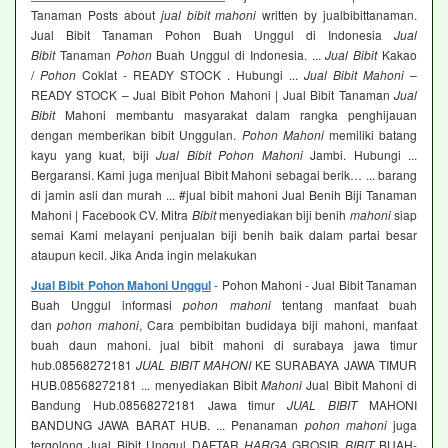
Tanaman Posts about
jual bibit mahoni
written by jualbibittanaman.
Jual Bibit Tanaman Pohon Buah Unggul di Indonesia
Jual
Bibit
Tanaman
Pohon
Buah Unggul di Indonesia. ...
Jual Bibit
Kakao
/
Pohon
Coklat - READY STOCK . Hubungi ...
Jual Bibit Mahoni
–
READY STOCK – Jual Bibit Pohon Mahoni | Jual Bibit Tanaman
Jual
Bibit
Mahoni membantu masyarakat dalam rangka penghijauan
dengan memberikan bibit Unggulan.
Pohon Mahoni
memiliki batang
kayu yang kuat, biji
Jual Bibit Pohon Mahoni
Jambi. Hubungi ...
Bergaransi. Kami juga menjual Bibit Mahoni sebagai berik… ... barang
di jamin asli dan murah ... #jual bibit mahoni Jual Benih Biji Tanaman
Mahoni | Facebook CV. Mitra
Bibit
menyediakan biji benih
mahoni
siap
semai Kami melayani penjualan biji benih baik dalam partai besar
ataupun kecil. Jika Anda ingin melakukan
Jual Bibit Pohon Mahoni Unggul
- Pohon Mahoni - Jual Bibit Tanaman
Buah Unggul informasi
pohon mahoni
tentang manfaat buah
dan
pohon mahoni
, Cara pembibitan budidaya biji mahoni, manfaat
buah daun mahoni. jual bibit mahoni di surabaya jawa timur
hub.08568272181
JUAL BIBIT MAHONI
KE SURABAYA JAWA TIMUR
HUB.08568272181 ... menyediakan Bibit
Mahoni
Jual Bibit Mahoni di
Bandung Hub.08568272181 Jawa timur
JUAL BIBIT
MAHONI
BANDUNG JAWA BARAT HUB. ... Penanaman
pohon mahoni
juga
tergolong Jual Bibit Unggul DAFTAR
HARGA
GROSIR
BIBIT
BUAH-