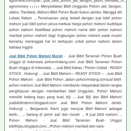
agromaret.com/jual/.../jual_bibit_pohon_jati_sengon_jabon_trembesi_m...
agronomery >>>>> Menyediakan Bibit Unggulan Pohon Jati, Sengon,
Jabon, Trembesi, Mahoni Bibit Pohon Buah Sukun,Jambu, Mangga dlll
Lokasi Kebun ... Penelusuran yang terkait dengan jual bibit pohon
mahoni jual bibit pohon pinus merkusi harga pohon mahoni budidaya
pohon mahoni klasifikasi pohon mahoni nama latin pohon mahoni
manfaat pohon mahoni bagi lingkungan pohon mahoni pada musim
kemarau meranggas hal ini bertujuan untuk pohon mahoni dalam
bahasa inggris
Jual Bibit Pohon Mahoni Murah
- Jual Bibit Tanaman Pohon Buah
Unggul di Indonesia pohonrindang.com/ Jual Bibit Tanaman Pohon
Buah Unggul di Indonesia. ... Jual Bibit Kakao / Pohon Coklat - READY
STOCK . Hubungi ... Jual Bibit Mahoni – READY STOCK – . Jual Bibit
Pohon Mahoni - Jual Bibit Pohon Jabon pohonrindang.com/jual-bibit-
pohon-mahoni/ Jual Bibit Mahoni membantu masyarakat dalam rangka
penghijauan dengan memberikan bibit Unggulan. Pohon Mahoni
memiliki batang kayu yang kuat, biji ... Jual Biji dan Bibit Mahoni
jualbibitmahoni.blogspot.com/ Jual Bibit Pohon Mahoni Jambi.
Hubungi ... Bergaransi. Kami juga menjual Bibit Mahoni sebagai
berik… ... barang di jamin asli dan murah ... # jual bibit mahoni ...
Pohon Mahoni - Jual Bibit Tanaman Buah Unggul
bibithijau.blogspot.com/.../Pohon-mahoni-manfaat-dan-cara-