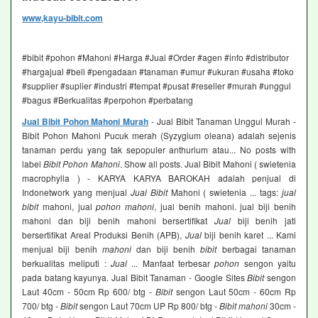
www,kayu-bibit.com
#bibit #pohon #Mahoni #Harga #Jual #Order #agen #info #distributor
#hargajual #beli #pengadaan #tanaman #umur #ukuran #usaha #toko
#supplier #suplier #industri #tempat #pusat #reseller #murah #unggul
#bagus #Berkualitas #perpohon #perbatang
Jual Bibit Pohon Mahoni Murah
- Jual Bibit Tanaman Unggul Murah -
Bibit Pohon Mahoni Pucuk merah (Syzygium oleana) adalah sejenis
tanaman perdu yang tak sepopuler anthurium atau... No posts with
label
Bibit Pohon Mahoni
. Show all posts. Jual Bibit Mahoni ( swietenia
macrophylla ) - KARYA KARYA BAROKAH adalah penjual di
Indonetwork yang menjual
Jual Bibit
Mahoni ( swietenia ... tags:
jual
bibit
mahoni, jual
pohon mahoni
, jual benih mahoni. jual biji benih
mahoni dan biji benih mahoni bersertifikat
Jual
biji benih jati
bersertifikat Areal Produksi Benih (APB),
Jual
biji benih karet ... Kami
menjual biji benih
mahoni
dan biji benih
bibit
berbagai tanaman
berkualitas meliputi :
Jual
... Manfaat terbesar
pohon
sengon yaitu
pada batang kayunya. Jual Bibit Tanaman - Google Sites
Bibit
sengon
Laut 40cm - 50cm Rp 600/ btg -
Bibit
sengon Laut 50cm - 60cm Rp
700/ btg -
Bibit
sengon Laut 70cm UP Rp 800/ btg -
Bibit mahoni
30cm -