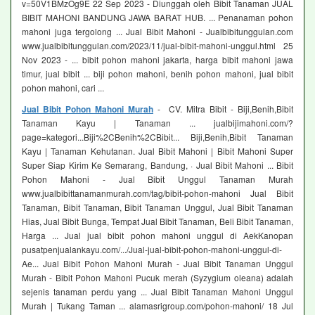
v=50V1BMzOg9E 22 Sep 2023 - Diunggah oleh Bibit Tanaman JUAL
BIBIT MAHONI BANDUNG JAWA BARAT HUB. ... Penanaman pohon
mahoni juga tergolong ... Jual Bibit Mahoni - Jualbibitunggulan.com
www.jualbibitunggulan.com/2023/11/jual-bibit-mahoni-unggul.html 25
Nov 2023 - ... bibit pohon mahoni jakarta, harga bibit mahoni jawa
timur, jual bibit ... biji pohon mahoni, benih pohon mahoni, jual bibit
pohon mahoni, cari ...
Jual Bibit Pohon Mahoni Murah
- CV. Mitra Bibit - Biji,Benih,Bibit
Tanaman Kayu | Tanaman ... jualbijimahoni.com/?
page=kategori...Biji%2CBenih%2CBibit... Biji,Benih,Bibit Tanaman
Kayu | Tanaman Kehutanan. Jual Bibit Mahoni | Bibit Mahoni Super
Super Siap Kirim Ke Semarang, Bandung, · Jual Bibit Mahoni ... Bibit
Pohon Mahoni - Jual Bibit Unggul Tanaman Murah
www.jualbibittanamanmurah.com/tag/bibit-pohon-mahoni Jual Bibit
Tanaman, Bibit Tanaman, Bibit Tanaman Unggul, Jual Bibit Tanaman
Hias, Jual Bibit Bunga, Tempat Jual Bibit Tanaman, Beli Bibit Tanaman,
Harga ... Jual jual bibit pohon mahoni unggul di AekKanopan
pusatpenjualankayu.com/.../Jual-jual-bibit-pohon-mahoni-unggul-di-
Ae... Jual Bibit Pohon Mahoni Murah - Jual Bibit Tanaman Unggul
Murah - Bibit Pohon Mahoni Pucuk merah (Syzygium oleana) adalah
sejenis tanaman perdu yang ... Jual Bibit Tanaman Mahoni Unggul
Murah | Tukang Taman ... alamasrigroup.com/pohon-mahoni/ 18 Jul