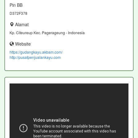
Pin BB
D372F378
Alamat
Kp. Citeureup Kec. Pagerageung - Indonesia
Website
https://gudangkayu.akbam.com/
http://pusatpenjualankayu.com