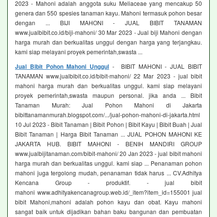
2023 - Mahoni adalah anggota suku Meliaceae yang mencakup 50
genera dan 550 spesies tanaman kayu. Mahoni termasuk pohon besar
dengan ... BIJI MAHONI - JUAL BIBIT TANAMAN
www.jualbibit.co.id/biji-mahoni/ 30 Mar 2023 - Jual biji Mahoni dengan
harga murah dan berkualitas unggul dengan harga yang terjangkau.
kami siap melayani proyek pemerintah,swasta ...
Jual Bibit Pohon Mahoni Unggul
- BIBIT MAHONI - JUAL BIBIT
TANAMAN www.jualbibit.co.id/bibit-mahoni/ 22 Mar 2023 - jual bibit
mahoni harga murah dan berkualitas unggul. kami siap melayani
proyek pemerintah,swasta maupun personal. jika anda ... Bibit
Tanaman Murah: Jual Pohon Mahoni di Jakarta
bibittanamanmurah.blogspot.com/.../jual-pohon-mahoni-di-jakarta.html
10 Jul 2023 - Bibit Tanaman | Bibit Pohon | Bibit Kayu | Bibit Buah | Jual
Bibit Tanaman | Harga Bibit Tanaman ... JUAL POHON MAHONI KE
JAKARTA HUB. BIBIT MAHONI - BENIH MANDIRI GROUP
www.jualbijitanaman.com/bibit-mahoni/ 20 Jan 2023 - jual bibit mahoni
harga murah dan berkualitas unggul. kami siap ... Penanaman pohon
mahoni juga tergolong mudah, penanaman tidak harus ... CV.Adhitya
Kencana Group - produktif. - jual bibit
mahoni www.adhityakencanagroup.web.id/_item?item_id=155001 jual
bibit Mahoni,mahoni adalah pohon kayu dan obat. Kayu mahoni
sangat baik untuk dijadikan bahan baku bangunan dan pembuatan