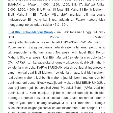
BUAHAN .....
Mahoni
. 1.000. 1.250. 1,500. Biji. 17.
Mahoni
Afrika.
2.000. 3.500. 4.500. Biji. Pinus. 18 [Jual] Biji Mahoni | Benih Mahoni |
Bibit Mahoni | Biji Tunjuk Mitra
Bibit
menjual biji mahogany
multipurpose Biji yang kami
jual
adalah ...
Pohon mahoni
bisa
mengurangi polusi udara sekitar 47% - 69%
Jual Bibit Pohon Mahoni Murah
- Jual Bibit Tanaman Unggul Murah -
Bibit Pohon Mahoni
www.jualbibitmurah.com/search/label/Bibit%20Pohon%20Mahoni
Pucuk merah (Syzygium oleana) adalah sejenis tanaman perdu yang
tak sepopuler anthurium atau... No posts with label Bibit Pohon
Mahoni. Show all posts. Jual Bibit Mahoni ( swietenia macrophylla ) -
CV. KARYA ... karyabarokah.indonetwork.co.id/.../jual-bibit-mahoni-
swietenia-macroph... KARYA BAROKAH adalah penjual di Indonetwork
yang menjual Jual Bibit Mahoni ( swietenia ... tags: jual bibit mahoni,
jual pohon mahoni, jual benih mahoni. jual biji benih mahoni dan biji
benih mahoni bersertifikat www.bijibenih.web.id › BIJI BENIH UNGGUL
Jual biji benih jati bersertifikat Areal Produksi Benih (APB), Jual biji
benih karet ... Kami menjual biji benih mahoni dan biji benih bibit
berbagai tanaman berkualitas meliputi : Jual ... Manfaat terbesar pohon
sengon yaitu pada batang kayunya. Jual Bibit Tanaman - Google
Sites https://sites.google.com/site/jualbibittanaman Bibit sengon Laut
40cm - 50cm Rp 600/ btg - Bibit sengon Laut 50cm - 60cm Rp 700/ btg