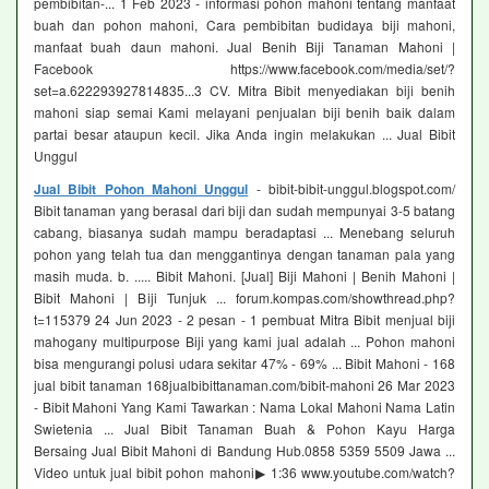
pembibitan-... 1 Feb 2023 - informasi pohon mahoni tentang manfaat
buah dan pohon mahoni, Cara pembibitan budidaya biji mahoni,
manfaat buah daun mahoni. Jual Benih Biji Tanaman Mahoni |
Facebook https://www.facebook.com/media/set/?
set=a.622293927814835...3 CV. Mitra Bibit menyediakan biji benih
mahoni siap semai Kami melayani penjualan biji benih baik dalam
partai besar ataupun kecil. Jika Anda ingin melakukan ... Jual Bibit
Unggul
Jual Bibit Pohon Mahoni Unggul
- bibit-bibit-unggul.blogspot.com/
Bibit tanaman yang berasal dari biji dan sudah mempunyai 3-5 batang
cabang, biasanya sudah mampu beradaptasi ... Menebang seluruh
pohon yang telah tua dan menggantinya dengan tanaman pala yang
masih muda. b. ..... Bibit Mahoni. [Jual] Biji Mahoni | Benih Mahoni |
Bibit Mahoni | Biji Tunjuk ... forum.kompas.com/showthread.php?
t=115379 24 Jun 2023 - 2 pesan - ‎1 pembuat Mitra Bibit menjual biji
mahogany multipurpose Biji yang kami jual adalah ... Pohon mahoni
bisa mengurangi polusi udara sekitar 47% - 69% ... Bibit Mahoni - 168
jual bibit tanaman 168jualbibittanaman.com/bibit-mahoni 26 Mar 2023
- Bibit Mahoni Yang Kami Tawarkan : Nama Lokal Mahoni Nama Latin
Swietenia ... Jual Bibit Tanaman Buah & Pohon Kayu Harga
Bersaing Jual Bibit Mahoni di Bandung Hub.0858 5359 5509 Jawa ...
Video untuk jual bibit pohon mahoni▶ 1:36 www.youtube.com/watch?