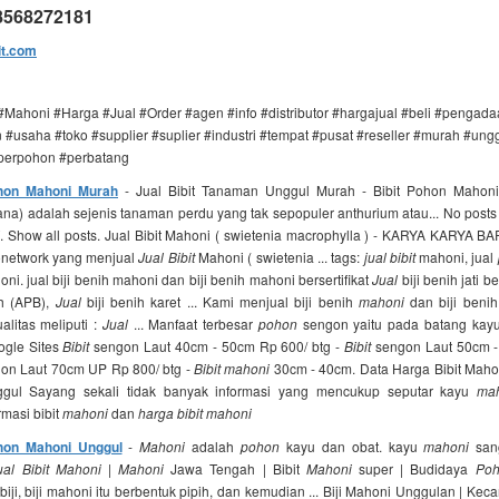
08568272181
it.com
 #Mahoni #Harga #Jual #Order #agen #info #distributor #hargajual #beli #penga
#usaha #toko #supplier #suplier #industri #tempat #pusat #reseller #murah #ung
#perpohon #perbatang
ohon Mahoni Murah
- Jual Bibit Tanaman Unggul Murah - Bibit Pohon Mahon
na) adalah sejenis tanaman perdu yang tak sepopuler anthurium atau... No posts
. Show all posts. Jual Bibit Mahoni ( swietenia macrophylla ) - KARYA KARYA 
donetwork yang menjual
Jual Bibit
Mahoni ( swietenia ... tags:
jual bibit
mahoni, jual
ni. jual biji benih mahoni dan biji benih mahoni bersertifikat
Jual
biji benih jati be
h (APB),
Jual
biji benih karet ... Kami menjual biji benih
mahoni
dan biji beni
litas meliputi :
Jual
... Manfaat terbesar
pohon
sengon yaitu pada batang kayun
ogle Sites
Bibit
sengon Laut 40cm - 50cm Rp 600/ btg -
Bibit
sengon Laut 50cm -
on Laut 70cm UP Rp 800/ btg -
Bibit mahoni
30cm - 40cm. Data Harga Bibit Mahon
nggul Sayang sekali tidak banyak informasi yang mencukup seputar kayu
ma
masi bibit
mahoni
dan
harga bibit mahoni
ohon Mahoni Unggul
-
Mahoni
adalah
pohon
kayu dan obat. kayu
mahoni
sang
ual Bibit Mahoni
|
Mahoni
Jawa Tengah | Bibit
Mahoni
super | Budidaya
Poh
iji, biji mahoni itu berbentuk pipih, dan kemudian ... Biji Mahoni Unggulan | Ke