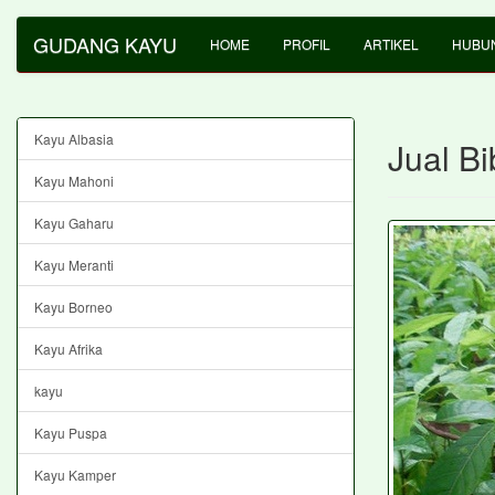
GUDANG KAYU
HOME
PROFIL
ARTIKEL
HUBUN
Kayu Albasia
Jual Bi
Kayu Mahoni
Kayu Gaharu
Kayu Meranti
Kayu Borneo
Kayu Afrika
kayu
Kayu Puspa
Kayu Kamper