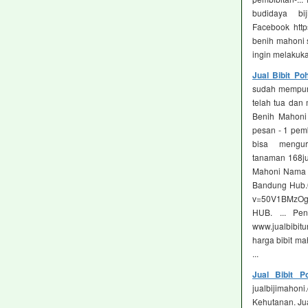
budidaya b
Facebook http
benih mahoni s
ingin melakukan
Jual Bibit P
sudah mempuny
telah tua dan 
Benih Mahoni 
pesan - ‎1 pem
bisa mengu
tanaman 168ju
Mahoni Nama L
Bandung Hub.0
v=50V1BMzOg9
HUB. ... Pen
www.jualbibitu
harga bibit mah
...
Jual Bibit 
jualbijimahon
Kehutanan. Jua