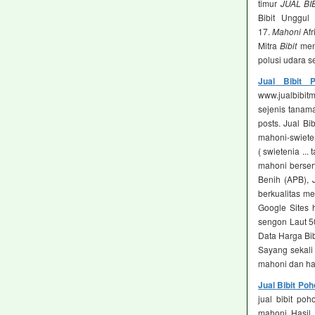
timur
JUAL BI
Bibit Unggu
17.
Mahoni
Afr
Mitra
Bibit
menj
polusi udara s
Jual Bibit 
www.jualbibi
sejenis tanama
posts. Jual Bib
mahoni-swiete
( swietenia ...
mahoni bersert
Benih (APB), J
berkualitas me
Google Sites h
sengon Laut 50
Data Harga Bib
Sayang sekali
mahoni dan har
Jual Bibit Po
jual bibit po
mahoni Hasil 