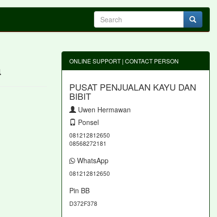
ONLINE SUPPORT | CONTACT PERSON
a
PUSAT PENJUALAN KAYU DAN
BIBIT
Uwen Hermawan
Ponsel
081212812650
08568272181
WhatsApp
081212812650
Pin BB
D372F378