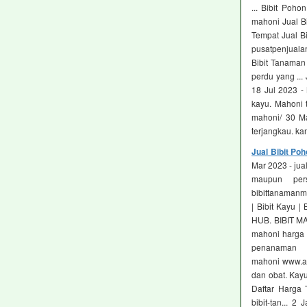
... Bibit Poh
mahoni Jual Bi
Tempat Jual Bi
pusatpenjualan
Bibit Tanaman
perdu yang ..
18 Jul 2023 -
kayu. Mahoni 
mahoni/ 30 Ma
terjangkau. ka
Jual Bibit Po
Mar 2023 - jua
maupun per
bibittanamanmu
| Bibit Kayu 
HUB. BIBIT MA
mahoni harga 
penanaman 
mahoni www.ad
dan obat. Kay
Daftar Harga T
bibit-tan... 