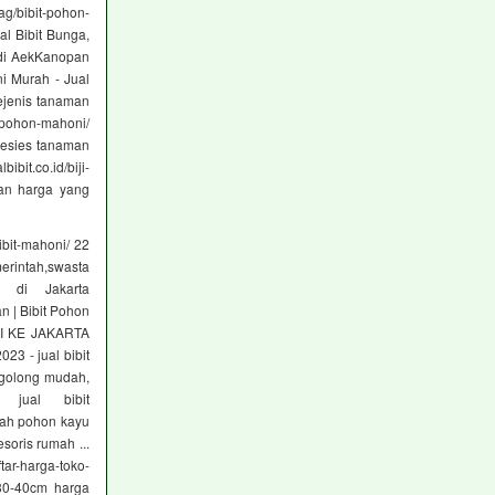
g/bibit-pohon-
al Bibit Bunga,
l di AekKanopan
ni Murah - Jual
ejenis tanaman
/pohon-mahoni/
pesies tanaman
it.co.id/biji-
gan harga yang
bit-mahoni/ 22
merintah,swasta
 di Jakarta
n | Bibit Pohon
ONI KE JAKARTA
3 - jual bibit
rgolong mudah,
 jual bibit
lah pohon kayu
oris rumah ...
tar-harga-toko-
330-40cm harga