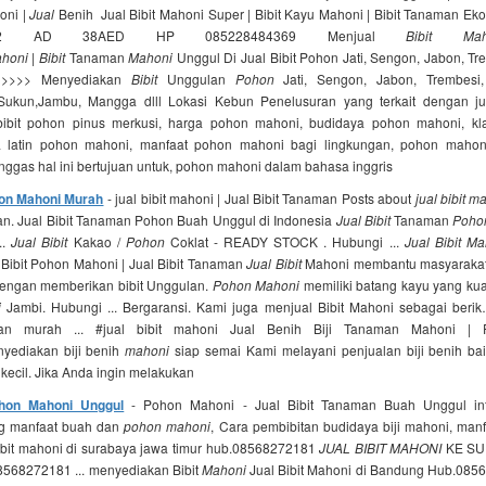
oni |
Jual
Benih Jual Bibit Mahoni Super | Bibit Kayu Mahoni | Bibit Tanaman Ek
 AD 38AED HP 085228484369 Menjual
Bibit Mah
honi
|
Bibit
Tanaman
Mahoni
Unggul Di Jual Bibit Pohon Jati, Sengon, Jabon, T
>>>>> Menyediakan
Bibit
Unggulan
Pohon
Jati, Sengon, Jabon, Trembes
kun,Jambu, Mangga dlll Lokasi Kebun Penelusuran yang terkait dengan jua
bibit pohon pinus merkusi, harga pohon mahoni, budidaya pohon mahoni, kla
 latin pohon mahoni, manfaat pohon mahoni bagi lingkungan, pohon maho
ggas hal ini bertujuan untuk, pohon mahoni dalam bahasa inggris
hon Mahoni Murah
- jual bibit mahoni | Jual Bibit Tanaman Posts about
jual bibit m
man. Jual Bibit Tanaman Pohon Buah Unggul di Indonesia
Jual Bibit
Tanaman
Poho
..
Jual Bibit
Kakao /
Pohon
Coklat - READY STOCK . Hubungi ...
Jual Bibit Ma
Bibit Pohon Mahoni | Jual Bibit Tanaman
Jual Bibit
Mahoni membantu masyarakat
engan memberikan bibit Unggulan.
Pohon Mahoni
memiliki batang kayu yang kuat
i
Jambi. Hubungi ... Bergaransi. Kami juga menjual Bibit Mahoni sebagai berik…
dan murah ... #jual bibit mahoni Jual Benih Biji Tanaman Mahoni | 
yediakan biji benih
mahoni
siap semai Kami melayani penjualan biji benih bai
kecil. Jika Anda ingin melakukan
ohon Mahoni Unggul
- Pohon Mahoni - Jual Bibit Tanaman Buah Unggul in
g manfaat buah dan
pohon mahoni
, Cara pembibitan budidaya biji mahoni, man
bibit mahoni di surabaya jawa timur hub.08568272181
JUAL BIBIT MAHONI
KE SU
68272181 ... menyediakan Bibit
Mahoni
Jual Bibit Mahoni di Bandung Hub.08