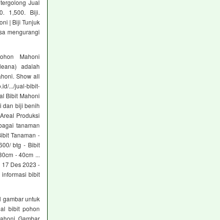
tergolong Jual
0. 1,500. Biji.
ni | Biji Tunjuk
sa mengurangi
ohon Mahoni
leana) adalah
ahoni. Show all
/.../jual-bibit-
l Bibit Mahoni
i dan biji benih
 Areal Produksi
erbagai tanaman
Bibit Tanaman -
00/ btg - Bibit
30cm - 40cm ...
l 17 Des 2023 -
nformasi bibit
l gambar untuk
al bibit pohon
 mahoni Gambar