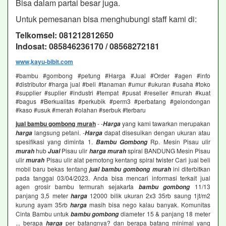
Bisa dalam partai besar juga.
Untuk pemesanan bisa menghubungi staff kami di:
Telkomsel: 081212812650
Indosat: 085846236170 / 08568272181
www,kayu-bibit.com
#bambu #gombong #petung #Harga #Jual #Order #agen #info
#distributor #harga jual #beli #tanaman #umur #ukuran #usaha #toko
#supplier #suplier #industri #tempat #pusat #reseller #murah #kuat
#bagus #Berkualitas #perkubik #perm3 #perbatang #gelondongan
#kaso #usuk #merah #olahan #serbuk #terbaru
jual bambu gombong murah
- -
yang kami tawarkan merupakan
Harga
langsung petani. -
dapat disesuikan dengan ukuran atau
harga
Harga
spesifikasi yang diminta 1.
Rp. Mesin Pisau ulir
Bambu Gombong
hub
Pisau ulir
spiral BANDUNG Mesin Pisau
murah
Jual
harga murah
ulir
Pisau ulir alat pemotong kentang spiral twister Cari jual beli
murah
mobil baru bekas tentang
ini diterbitkan
jual bambu gombong murah
pada tanggal 03/04/2023. Anda bisa mencari informasi terkait jual
agen grosir bambu termurah sejakarta
11/13
bambu gombong
panjang 3,5 meter
12000 bilik ukuran 2x3 35rb saung 1jt/m2
harga
kurung ayam 35rb
masih bisa nego kalau banyak. Komunitas
harga
Cinta Bambu untuk
diameter 15 & panjang 18 meter
bambu gombong
... berapa
per batangnya? dan berapa batang minimal yang
harga