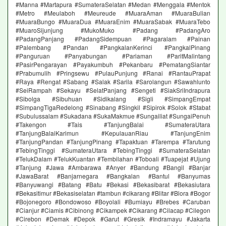
#Manna #Martapura #SumateraSelatan #Medan #Menggala #Mentok
#Metro #Meulaboh #Meureude #MuaraAman #MuaraBulian
#MuaraBungo #MuaraDua #MuaraEnim #MuaraSabak #MuaraTebo
#MuaroSijunjung #MukoMuko #Padang #PadangAro
#PadangPanjang #PadangSidempuan #Pagaralam #Painan
#Palembang #Pandan #PangkalanKerinci #PangkalPinang
#Panguruan #Panyabungan #Pariaman #ParitMalintang
#PasirPengarayan #Payakumbuh #Pekanbaru #PematangSiantar
#Prabumulih #Pringsewu #PulauPunjung #Ranai #RantauPrapat
#Raya #Rengat #Sabang #Salak #Sarila #Sarolangun #Sawahlunto
#SeiRampah #Sekayu #SelatPanjang #Sengeti #SiakSriIndrapura
#Sibolga #Sibuhuan #Sidikalang #Sigli #SimpangEmpat
#SimpangTigaRedelong #Sinabang #Singkil #Sipirok #Solok #Stabat
#Subulussalam #Sukadana #SukaMakmue #Sungailiat #SungaiPenuh
#Takengon #Tais #TanjungBalai #SumateraUtara
#TanjungBalaiKarimun #KepulauanRiau #TanjungEnim
#TanjungPandan #TanjungPinang #Tapaktuan #Tarempa #Tarutung
#TebingTinggi #SumateraUtara #TebingTinggi #SumateraSelatan
#TelukDalam #TelukKuantan #Tembilahan #Toboali #Tuapejat #Ujung
#Tanjung #Jawa #Ambarawa #Anyer #Bandung #Bangil #Banjar
#JawaBarat #Banjarnegara #Bangkalan #Bantul #Banyumas
#Banyuwangi #Batang #Batu #Bekasi #Bekasibarat #Bekasiutara
#Bekasitimur #Bekasiselatan #tambun #cikarang #Blitar #Blora #Bogor
#Bojonegoro #Bondowoso #Boyolali #Bumiayu #Brebes #Caruban
#Cianjur #Ciamis #Cibinong #Cikampek #Cikarang #Cilacap #Cilegon
#Cirebon #Demak #Depok #Garut #Gresik #Indramayu #Jakarta