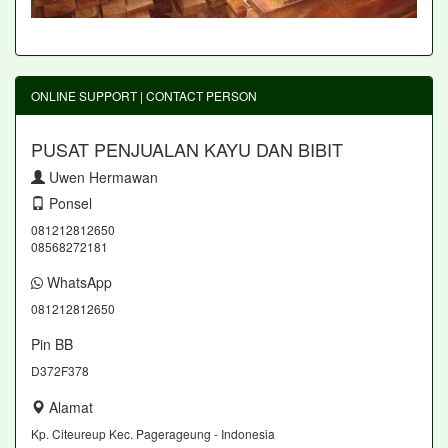
ONLINE SUPPORT | CONTACT PERSON
PUSAT PENJUALAN KAYU DAN BIBIT
Uwen Hermawan
Ponsel
081212812650
08568272181
WhatsApp
081212812650
Pin BB
D372F378
Alamat
Kp. Citeureup Kec. Pagerageung - Indonesia