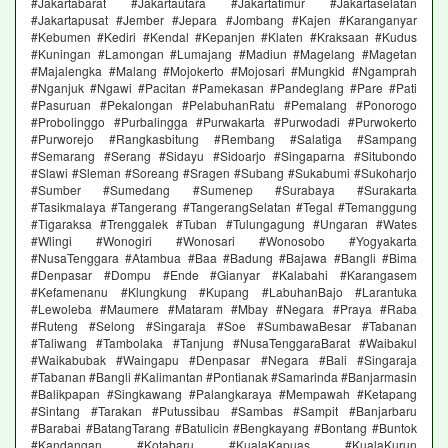
#Jakartabarat #Jakartautara #Jakartatimur #Jakartaselatan
#Jakartapusat #Jember #Jepara #Jombang #Kajen #Karanganyar
#Kebumen #Kediri #Kendal #Kepanjen #Klaten #Kraksaan #Kudus
#Kuningan #Lamongan #Lumajang #Madiun #Magelang #Magetan
#Majalengka #Malang #Mojokerto #Mojosari #Mungkid #Ngamprah
#Nganjuk #Ngawi #Pacitan #Pamekasan #Pandeglang #Pare #Pati
#Pasuruan #Pekalongan #PelabuhanRatu #Pemalang #Ponorogo
#Probolinggo #Purbalingga #Purwakarta #Purwodadi #Purwokerto
#Purworejo #Rangkasbitung #Rembang #Salatiga #Sampang
#Semarang #Serang #Sidayu #Sidoarjo #Singaparna #Situbondo
#Slawi #Sleman #Soreang #Sragen #Subang #Sukabumi #Sukoharjo
#Sumber #Sumedang #Sumenep #Surabaya #Surakarta
#Tasikmalaya #Tangerang #TangerangSelatan #Tegal #Temanggung
#Tigaraksa #Trenggalek #Tuban #Tulungagung #Ungaran #Wates
#Wlingi #Wonogiri #Wonosari #Wonosobo #Yogyakarta
#NusaTenggara #Atambua #Baa #Badung #Bajawa #Bangli #Bima
#Denpasar #Dompu #Ende #Gianyar #Kalabahi #Karangasem
#Kefamenanu #Klungkung #Kupang #LabuhanBajo #Larantuka
#Lewoleba #Maumere #Mataram #Mbay #Negara #Praya #Raba
#Ruteng #Selong #Singaraja #Soe #SumbawaBesar #Tabanan
#Taliwang #Tambolaka #Tanjung #NusaTenggaraBarat #Waibakul
#Waikabubak #Waingapu #Denpasar #Negara #Bali #Singaraja
#Tabanan #Bangli #Kalimantan #Pontianak #Samarinda #Banjarmasin
#Balikpapan #Singkawang #Palangkaraya #Mempawah #Ketapang
#Sintang #Tarakan #Putussibau #Sambas #Sampit #Banjarbaru
#Barabai #BatangTarang #Batulicin #Bengkayang #Bontang #Buntok
#Kandangan #Kotabaru #KualaKapuas #KualaKurun