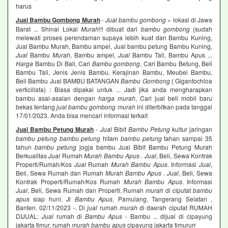
harus
Jual Bambu Gombong Murah
-
Jual bambu gombong
» lokasi di Jawa
Barat ... Shinai Lokal
Murah
!!! dibuat dari
bambu gombong
(sudah
melewati proses perendaman supaya lebih kuat dan Bambu Kuning,
Jual Bambu Murah, Bambu ampel, Jual bambu petung Bambu Kuning,
Jual
Bambu
Murah
, Bambu ampel,
Jual
Bambu Tali, Bambu Apus ...
Harga
Bambu Di Bali, Cari
Bambu gombong
, Cari Bambu Betung, Beli
Bambu Tali, Jenis Jenis Bambu, Kerajinan Bambu, Meubel Bambu,
Beli Bambu Jual BAMBU BATANGAN
Bambu Gombong
( Gigantochloa
verticillata) : Biasa dipakai untuk ... Jadi jika anda mengharapkan
bambu asal-asalan dengan
harga murah
, Cari jual beli mobil baru
bekas tentang
jual bambu gombong murah
ini diterbitkan pada tanggal
17/01/2023. Anda bisa mencari informasi terkait
Jual Bambu Petung Murah
-
Jual
Bibit
Bambu Petung
kultur jaringan
bambu petung bambu petung
hitam
bambu petung
tahan sampai 35
tahun
bambu petung
jogja bambu Jual Bibit Bambu Petung Murah
Berkualitas
Jual
Rumah
Murah Bambu Apus
.
Jual
, Beli, Sewa Kontrak
Properti/Rumah/Kos
Jual
Rumah
Murah Bambu Apus
. Informasi
Jual
,
Beli, Sewa Rumah dan Rumah
Murah Bambu Apus
.
Jual
, Beli, Sewa
Kontrak Properti/Rumah/Kos Rumah
Murah Bambu Apus
. Informasi
Jual
, Beli, Sewa Rumah dan Properti. Rumah
murah
di ciputat
bambu
apus
siap huni. Jl
Bambu Apus
, Pamulang, Tangerang Selatan ,
Banten. 02/11/2023 -. Di
jual
rumah
murah
di daerah ciputat RUMAH
DIJUAL:
Jual
rumah di
Bambu Apus
- Bambu ... dijual di cipayung
jakarta timur, rumah
murah bambu apus
cipayung jakarta timururr