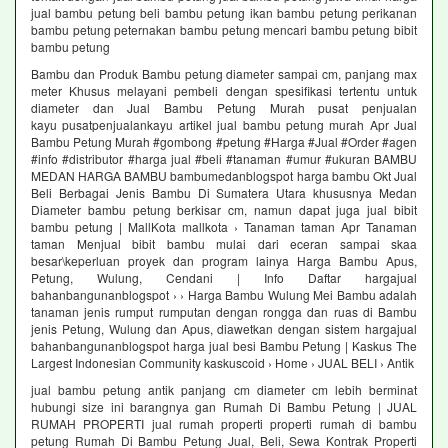
jual bambu petung beli bambu petung ikan bambu petung perikanan
bambu petung peternakan bambu petung mencari bambu petung bibit
bambu petung
Bambu dan Produk Bambu petung diameter sampai cm, panjang max
meter Khusus melayani pembeli dengan spesifikasi tertentu untuk
diameter dan Jual Bambu Petung Murah pusat penjualan
kayu pusatpenjualankayu artikel jual bambu petung murah Apr Jual
Bambu Petung Murah #gombong #petung #Harga #Jual #Order #agen
#info #distributor #harga jual #beli #tanaman #umur #ukuran BAMBU
MEDAN HARGA BAMBU bambumedanblogspot harga bambu Okt Jual
Beli Berbagai Jenis Bambu Di Sumatera Utara khususnya Medan
Diameter bambu petung berkisar cm, namun dapat juga jual bibit
bambu petung | MallKota mallkota › Tanaman taman Apr Tanaman
taman Menjual bibit bambu mulai dari eceran sampai skaa
besar\keperluan proyek dan program lainya Harga Bambu Apus,
Petung, Wulung, Cendani | Info Daftar hargajual
bahanbangunanblogspot › › Harga Bambu Wulung Mei Bambu adalah
tanaman jenis rumput rumputan dengan rongga dan ruas di Bambu
jenis Petung, Wulung dan Apus, diawetkan dengan sistem hargajual
bahanbangunanblogspot harga jual besi Bambu Petung | Kaskus The
Largest Indonesian Community kaskuscoid › Home › JUAL BELI › Antik
jual bambu petung antik panjang cm diameter cm lebih berminat
hubungi size ini barangnya gan Rumah Di Bambu Petung | JUAL
RUMAH PROPERTI jual rumah properti properti rumah di bambu
petung Rumah Di Bambu Petung Jual, Beli, Sewa Kontrak Properti