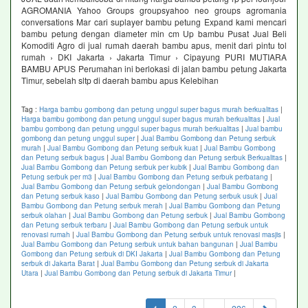
AGROMANIA Yahoo Groups groupsyahoo neo groups agromania
conversations Mar cari suplayer bambu petung Expand kami mencari
bambu petung dengan diameter min cm Up bambu Pusat Jual Beli
Komoditi Agro di jual rumah daerah bambu apus, menit dari pintu tol
rumah › DKI Jakarta › Jakarta Timur › Cipayung PURI MUTIARA
BAMBU APUS Perumahan ini berlokasi di jalan bambu petung Jakarta
Timur, sebelah sltp di daerah bambu apus Kelebihan
Tag :
Harga bambu gombong dan petung unggul super bagus murah berkualitas
|
Harga bambu gombong dan petung unggul super bagus murah berkualitas
|
Jual
bambu gombong dan petung unggul super bagus murah berkualitas
|
Jual bambu
gombong dan petung unggul super
|
Jual Bambu Gombong dan Petung serbuk
murah
|
Jual Bambu Gombong dan Petung serbuk kuat
|
Jual Bambu Gombong
dan Petung serbuk bagus
|
Jual Bambu Gombong dan Petung serbuk Berkualitas
|
Jual Bambu Gombong dan Petung serbuk per kubik
|
Jual Bambu Gombong dan
Petung serbuk per m3
|
Jual Bambu Gombong dan Petung serbuk perbatang
|
Jual Bambu Gombong dan Petung serbuk gelondongan
|
Jual Bambu Gombong
dan Petung serbuk kaso
|
Jual Bambu Gombong dan Petung serbuk usuk
|
Jual
Bambu Gombong dan Petung serbuk merah
|
Jual Bambu Gombong dan Petung
serbuk olahan
|
Jual Bambu Gombong dan Petung serbuk
|
Jual Bambu Gombong
dan Petung serbuk terbaru
|
Jual Bambu Gombong dan Petung serbuk untuk
renovasi rumah
|
Jual Bambu Gombong dan Petung serbuk untuk renovasi masjis
|
Jual Bambu Gombong dan Petung serbuk untuk bahan bangunan
|
Jual Bambu
Gombong dan Petung serbuk di DKI Jakarta
|
Jual Bambu Gombong dan Petung
serbuk di Jakarta Barat
|
Jual Bambu Gombong dan Petung serbuk di Jakarta
Utara
|
Jual Bambu Gombong dan Petung serbuk di Jakarta Timur
|
(current)