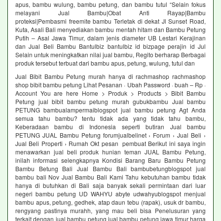
apus, bambu wulung, bambu petung, dan bambu tutul “Selain fokus
melayani Jual Bambu|Obat Anti Rayap|Bambu
proteksi|Pembasmi freemite bambu Terletak di dekat Jl Sunset Road,
Kuta, Asali Bali menyediakan bambu mentah hitam dan Bambu Petung
Putih – Asal Jawa Timur, dalam jenis diameter UB Lestari Kerajinan
dan Jual Beli Bambu Bantulbiz bantulbiz id bizpage perajin id Jul
Selain untuk meningkatkan nilai jual bambu, Regito berharap Berbagai
produk tersebut terbuat dari bambu apus, petung, wulung, tutul dan
Jual Bibit Bambu Petung murah hanya di rachmashop rachmashop
shop bibit bambu petung Lihat Pesanan · Ubah Password · buah – Rp ·
Account You are here Home > Produk > Products > Bibit Bambu
Petung jual bibit bambu petung murah gubukbambu Jual bambu
PETUNG bambualampermaiblogspot jual bambu petung Agt Anda
semua tahu bambu? tentu tidak ada yang tidak tahu bambu,
Keberadaan bambu di Indonesia seperti butiran Jual bambu
PETUNG JUAL Bambu Petung forumjualbelinet › Forum › Jual Beli ›
Jual Beli Properti › Rumah Okt pesan ‎ pembuat Berikut ini saya ingin
menawarkan jual beli produk hunian teman JUAL Bambu Petung,
inilah informasi selengkapnya Kondisi Barang Baru Bambu Petung
Bambu Betung Bali Jual Bambu Bali bambubetungblogspot jual
bambu bali Nov Jual Bambu Bali Kami Tahu kebutuhan bambu tidak
hanya di butuhkan di Bali saja banyak sekali permintaan dari luar
negeri bambu petung UD WAHYU abyte udwahyublogspot menjual
bambu apus, petung, gedhek, atap daun tebu (rapak), usuk dr bambu,
rengyang pastinya murahh, yang mau beli bisa Penelusuran yang
terkait dengan jual bambu petung jual bambu petung jawa timur harga