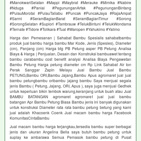
#ManokwariSelatan #Mappi #Maybrat #Merauke #Mimika #Nabire
#Nduga #Paniai #PegununganArfak #PegununganBintang
#PulauMorotai #PulauTaliabu #Puncak #PuncakJaya #RajaAmpat
#Sarmi #SeramBagianBarat #SeramBagianTimur #Sorong
#SorongSelatan #Supiori #Tambrauw #TelukBintuni #TelukWondama
#Ternate #Tidore #Tolikara #Tual #Waropen #Yahukimo #Yalimo
Harga dan Pemesanan | Sahabat Bambu Spesialis sahabatbambu
produk jual bambu harga bambu Mar Kode, Jenis (Spesies), Diameter
(cm), Panjang (cm) Harga btg PB Petung asper PB Petung Analisa
Biaya & Harga | Penjualan, Desain dan Konstruksi bambuawet tentang
bambu carabambu cost benefit analysi Analisa Biaya Pengawetan
Bambu Petung Harga petung diameter cm Rp Link Sahabat Air Ion
Perak Sanggar Zapin Melayu Jual Bambu Jual Bambu
PETUNG,Bambu ORI,Bambu Jajang,Bambu Apus agromaret jual jual
bambu petungbambu oribambu jajang bambu Saya menjual segala
jenis Bambu ( Petung, Jajang, ORI, Apus ), saya juga menjual Gedhek
untuk keperluan bikin tembok warung,keranjang untuk buah atau Jual
BAMBU BATANGAN agromaret agromaret jual jual bambu
batangan Apr Bambu Petung Biasa Bambu jenis ini banyak digunakan
untuk konstruksi Diameter rata rata bambu petung betung yang kami
jual adalah Khacoenk Coenk Jual macam bambu harga Facebook
KomunitasCintaBambu
Jual macam bambu harga terjangkau,tersedia bambu super berbagai
jenis dan ukuran Angelina Bella saya butuh bambu petung untuk
suplay ke ambarawa Semua Pemasok bambu petung di Pusat