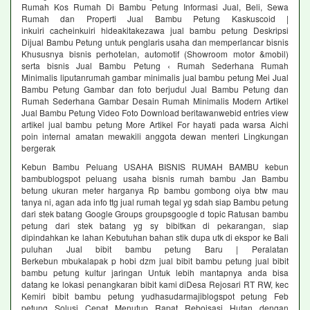
Rumah Kos Rumah Di Bambu Petung Informasi Jual, Beli, Sewa
Rumah dan Properti Jual Bambu Petung Kaskuscoid |
inkuiri cacheinkuiri hideakitakezawa jual bambu petung Deskripsi
Dijual Bambu Petung untuk penglaris usaha dan memperlancar bisnis
Khususnya bisnis perhotelan, automotif (Showroom motor &mobil)
serta bisnis Jual Bambu Petung ‹ Rumah Sederhana Rumah
Minimalis liputanrumah gambar minimalis jual bambu petung Mei Jual
Bambu Petung Gambar dan foto berjudul Jual Bambu Petung dan
Rumah Sederhana Gambar Desain Rumah Minimalis Modern Artikel
Jual Bambu Petung Video Foto Download beritawanwebid entries view
artikel jual bambu petung More Artikel For hayati pada warsa Aichi
poin internal amatan mewakili anggota dewan menteri Lingkungan
bergerak
Kebun Bambu Peluang USAHA BISNIS RUMAH BAMBU kebun
bambublogspot peluang usaha bisnis rumah bambu Jan Bambu
betung ukuran meter harganya Rp bambu gombong oiya btw mau
tanya ni, agan ada info ttg jual rumah tegal yg sdah siap Bambu petung
dari stek batang Google Groups groupsgoogle d topic Ratusan bambu
petung dari stek batang yg sy bibitkan di pekarangan, siap
dipindahkan ke lahan Kebutuhan bahan stik dupa utk di ekspor ke Bali
puluhan Jual bibit bambu petung Baru | Peralatan
Berkebun mbukalapak p hobi dzm jual bibit bambu petung jual bibit
bambu petung kultur jaringan Untuk lebih mantapnya anda bisa
datang ke lokasi penangkaran bibit kami diDesa Rejosari RT RW, kec
Kemiri bibit bambu petung yudhasudarmajiblogspot petung Feb
petung Solusi Cepat Menutup Rapat Reboisasi Hutan dengan