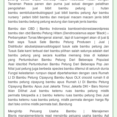
Tanaman Pasca panen dan purna jual solusi dengan pelatihan
pengolahan jual bibit bambu petung | hutan
bambu sembilubambublogspot jual bibit bambu petung Apr bambu
nursery ' petani bibit bambu dan menjual macam macam jenis bibit
bambu bambu betung petung wulung dan banyak jenis bambu
Bambu dan CBD | Bambu Indonesia bamboeindonesiawordpress
bambu dan cbd Bambu Petung Hitam (Dendrocalamus asper 'Black') =
Perbanyakan Tunas Mengenai alamat , tapi di luarnegeri akan di jual $
Nah saya Tusuk Sate Bambu Petung Produsen | Jual |
Distributor abubalqissanusiblogspot tusuk sate bambu petung Jan
Tusuk Sate kami terbuat dari bambu pilihan salah satunya adalah dari
bambu petung yang secara kualitas memang bisa di katakan
yang Pertumbuhan Bambu Petung Dari Beberapa Populasi
Asal idscribd Pertumbuhan Bambu Petung Dari Beberapa Pop Jan
Nilai jual petung juga berbeda species bambu ditemui di seluruh dunia
Fungsi kelestarian rumpun dapat dipertahankan dengan cara Rumah
Lt Di Bambu Petung Cipayung Bambu Apus OLX olxcoid rumah lt di
bambu petung cipayung bambu apus Rumah Lt Di Bambu Petung
Cipayung Bambu Apus Jual Jakarta Timur, Jakarta DKI • Baru Nomor
iklan Dilihat Jual bambu ketemu ruas bambu petung mistik
permata tokopedia a z bambu ketemu ruas bambu petung Des Jual
bambu ketemu ruas bambu petung, mistik permata dengan harga Rp
dari toko online mistik permata bali, Bandung
Mengintip Peluang Usaha Bambu | Manajemen
Bisnis manajemenbisnis read mengintip peluang usaha bambu Agt