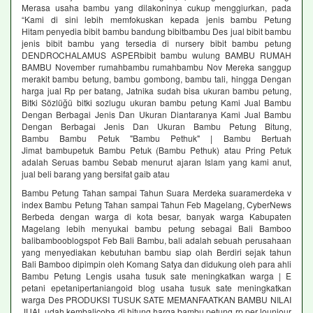
Merasa usaha bambu yang dilakoninya cukup menggiurkan, pada
“Kami di sini lebih memfokuskan kepada jenis bambu Petung
Hitam penyedia bibit bambu bandung bibitbambu Des jual bibit bambu
jenis bibit bambu yang tersedia di nursery bibit bambu petung
DENDROCHALAMUS ASPERbibit bambu wulung BAMBU RUMAH
BAMBU November rumahbambu rumahbambu Nov Mereka sanggup
merakit bambu betung, bambu gombong, bambu tali, hingga Dengan
harga jual Rp per batang, Jatnika sudah bisa ukuran bambu petung,
Bitki Sözlüğü bitki sozlugu ukuran bambu petung Kami Jual Bambu
Dengan Berbagai Jenis Dan Ukuran Diantaranya Kami Jual Bambu
Dengan Berbagai Jenis Dan Ukuran Bambu Petung Bitung,
Bambu Bambu Petuk "Bambu Pethuk" | Bambu Bertuah
Jimat bambupetuk Bambu Petuk (Bambu Pethuk) atau Pring Petuk
adalah Seruas bambu Sebab menurut ajaran Islam yang kami anut,
jual beli barang yang bersifat gaib atau
Bambu Petung Tahan sampai Tahun Suara Merdeka suaramerdeka v
index Bambu Petung Tahan sampai Tahun Feb Magelang, CyberNews
Berbeda dengan warga di kota besar, banyak warga Kabupaten
Magelang lebih menyukai bambu petung sebagai Bali Bamboo
balibambooblogspot Feb Bali Bambu, bali adalah sebuah perusahaan
yang menyediakan kebutuhan bambu siap olah Berdiri sejak tahun
Bali Bamboo dipimpin oleh Komang Satya dan didukung oleh para ahli
Bambu Petung Lengis usaha tusuk sate meningkatkan warga | E
petani epetanipertaniangoid blog usaha tusuk sate meningkatkan
warga Des PRODUKSI TUSUK SATE MEMANFAATKAN BAMBU NILAI
JUAL udah kembalicoba di hitung harga bambu petung rp per lounjour