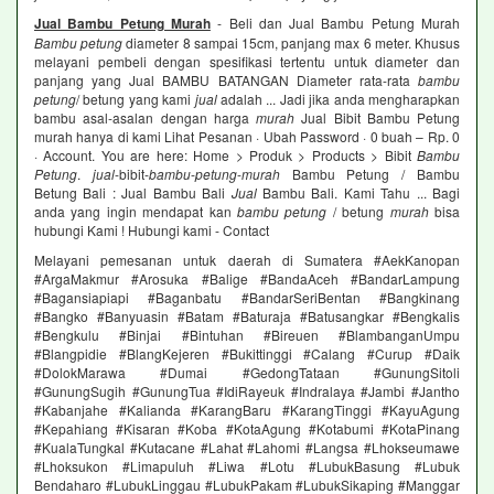
Jual Bambu Petung Murah
- Beli dan Jual Bambu Petung Murah
Bambu petung
diameter 8 sampai 15cm, panjang max 6 meter. Khusus
melayani pembeli dengan spesifikasi tertentu untuk diameter dan
panjang yang Jual BAMBU BATANGAN Diameter rata-rata
bambu
petung
/ betung yang kami
jual
adalah ... Jadi jika anda mengharapkan
bambu asal-asalan dengan harga
murah
Jual Bibit Bambu Petung
murah hanya di kami Lihat Pesanan · Ubah Password · 0 buah – Rp. 0
· Account. You are here: Home > Produk > Products > Bibit
Bambu
Petung
.
jual
-bibit-
bambu
-
petung
-
murah
Bambu Petung / Bambu
Betung Bali : Jual Bambu Bali
Jual
Bambu Bali. Kami Tahu ... Bagi
anda yang ingin mendapat kan
bambu petung
/ betung
murah
bisa
hubungi Kami ! Hubungi kami - Contact
Melayani pemesanan untuk daerah di Sumatera #AekKanopan
#ArgaMakmur #Arosuka #Balige #BandaAceh #BandarLampung
#Bagansiapiapi #Baganbatu #BandarSeriBentan #Bangkinang
#Bangko #Banyuasin #Batam #Baturaja #Batusangkar #Bengkalis
#Bengkulu #Binjai #Bintuhan #Bireuen #BlambanganUmpu
#Blangpidie #BlangKejeren #Bukittinggi #Calang #Curup #Daik
#DolokMarawa #Dumai #GedongTataan #GunungSitoli
#GunungSugih #GunungTua #IdiRayeuk #Indralaya #Jambi #Jantho
#Kabanjahe #Kalianda #KarangBaru #KarangTinggi #KayuAgung
#Kepahiang #Kisaran #Koba #KotaAgung #Kotabumi #KotaPinang
#KualaTungkal #Kutacane #Lahat #Lahomi #Langsa #Lhokseumawe
#Lhoksukon #Limapuluh #Liwa #Lotu #LubukBasung #Lubuk
Bendaharo #LubukLinggau #LubukPakam #LubukSikaping #Manggar