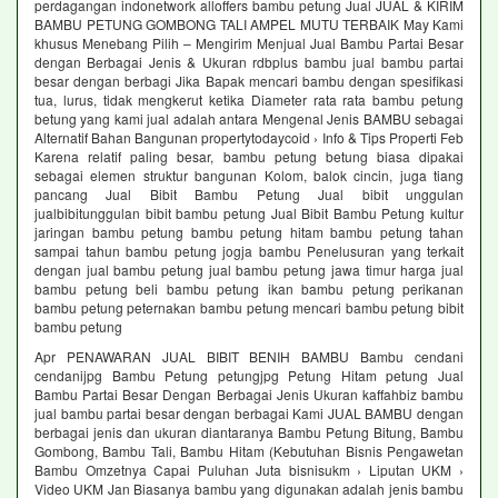
perdagangan indonetwork alloffers bambu petung Jual JUAL & KIRIM
BAMBU PETUNG GOMBONG TALI AMPEL MUTU TERBAIK May Kami
khusus Menebang Pilih – Mengirim Menjual Jual Bambu Partai Besar
dengan Berbagai Jenis & Ukuran rdbplus bambu jual bambu partai
besar dengan berbagi Jika Bapak mencari bambu dengan spesifikasi
tua, lurus, tidak mengkerut ketika Diameter rata rata bambu petung
betung yang kami jual adalah antara Mengenal Jenis BAMBU sebagai
Alternatif Bahan Bangunan propertytodaycoid › Info & Tips Properti Feb
Karena relatif paling besar, bambu petung betung biasa dipakai
sebagai elemen struktur bangunan Kolom, balok cincin, juga tiang
pancang Jual Bibit Bambu Petung Jual bibit unggulan
jualbibitunggulan bibit bambu petung Jual Bibit Bambu Petung kultur
jaringan bambu petung bambu petung hitam bambu petung tahan
sampai tahun bambu petung jogja bambu Penelusuran yang terkait
dengan jual bambu petung jual bambu petung jawa timur harga jual
bambu petung beli bambu petung ikan bambu petung perikanan
bambu petung peternakan bambu petung mencari bambu petung bibit
bambu petung
Apr PENAWARAN JUAL BIBIT BENIH BAMBU Bambu cendani
cendanijpg Bambu Petung petungjpg Petung Hitam petung Jual
Bambu Partai Besar Dengan Berbagai Jenis Ukuran kaffahbiz bambu
jual bambu partai besar dengan berbagai Kami JUAL BAMBU dengan
berbagai jenis dan ukuran diantaranya Bambu Petung Bitung, Bambu
Gombong, Bambu Tali, Bambu Hitam (Kebutuhan Bisnis Pengawetan
Bambu Omzetnya Capai Puluhan Juta bisnisukm › Liputan UKM ›
Video UKM Jan Biasanya bambu yang digunakan adalah jenis bambu