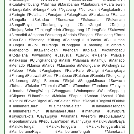
#KualaPembuang #Malinau #Marabahan #Martapura #MuaraTeweh
#NangaBulik #NangaPinoh #Ngabang #Nunukan #PangkalanBun
#Paringin #Pelaihari #Penajam #PulangPisau #Purukcahu #Rantau
#Sangatta #Sekadau #Sendawar #Sukadana #Sukamara
#SungaiRaya #TamiangLayang #TanahGrogot #Tanjung
#TanjungSelor #TanjungRedeb #Tenggarong #TidengPale #Sulawesi
#Airmadidi #Ampana #Amurang #Andolo #Banggai #Bantaeng #Barru
#Bau-Bau #Benteng #Bitung #BolaangUki #Boroko #Bulukumba
#Bungku #Buol #Buranga #Donggala #Enrekang #Gorontalo
#Jeneponto #Kawangkoan #Kendari #Kolaka #Kotamobagu
#KotaRaha #Kwandang #Lasusua #Luwuk #Majene #Makale
#Makassar #UjungPandang #Malili #Mamasa #Mamuju #Manado
#Menado #Marisa #Maros #Masamba #Melonguane #OndongSiau
#Palopo #Palu #Pangkajene #Pare-Pare #Parigi #Pasangkayu
#Pinrang #Polewali #Poso #Rantepao #Ratahan #Rumbia #Sengkang
#Sidenreng #Sigi Biromaru #Sinjai #SungguMinasa #Suwawa
#Tahuna #Takalar #Tilamuta #ToliToli #Tomohon #Tondano #Tutuyan
#Unaaha #WangiWangi #Wanggudu #Watampone #WatanSoppeng
#Cliquers #LibuoPalma #Maluku #Papua #Ambon #Asmat #Biak
#Bintuni #BovenDigoel #BuruSelatan #Buru #Deiyai #Dogiyai #Fakfak
#HalmaheraBarat #HalmaheraSelatan #HalmaheraTengah
#HalmaheraTimur #HalmaheraUtara #IntanJaya #Jayapura
#Jayapurakota #Jayawijaya #Kaimana #Keerom #KepulauanAru
#KepulauanSula #KepulauanYapen #LannyJaya #MalukuBaratDaya
#MalukuTengah #MalukuTenggara #MalukuTenggaraBarat
#MamberamoRaya #MamberamoTengah #Manokwari