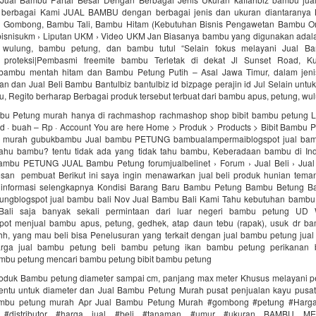
 berbagai Kami JUAL BAMBU dengan berbagai jenis dan ukuran diantaranya
u Gombong, Bambu Tali, Bambu Hitam (Kebutuhan Bisnis Pengawetan Bambu O
bisnisukm › Liputan UKM › Video UKM Jan Biasanya bambu yang digunakan adal
wulung, bambu petung, dan bambu tutul “Selain fokus melayani Jual Ba
proteksi|Pembasmi freemite bambu Terletak di dekat Jl Sunset Road, Kut
bambu mentah hitam dan Bambu Petung Putih – Asal Jawa Timur, dalam jeni
nan dan Jual Beli Bambu Bantulbiz bantulbiz id bizpage perajin id Jul Selain unt
bu, Regito berharap Berbagai produk tersebut terbuat dari bambu apus, petung, wul
mbu Petung murah hanya di rachmashop rachmashop shop bibit bambu petung L
 · buah – Rp · Account You are here Home > Produk > Products > Bibit Bambu Pet
 murah gubukbambu Jual bambu PETUNG bambualampermaiblogspot jual bam
hu bambu? tentu tidak ada yang tidak tahu bambu, Keberadaan bambu di Ind
bambu PETUNG JUAL Bambu Petung forumjualbelinet › Forum › Jual Beli › Jual B
an ‎ pembuat Berikut ini saya ingin menawarkan jual beli produk hunian te
h informasi selengkapnya Kondisi Barang Baru Bambu Petung Bambu Betung B
ungblogspot jual bambu bali Nov Jual Bambu Bali Kami Tahu kebutuhan bambu 
Bali saja banyak sekali permintaan dari luar negeri bambu petung U
ot menjual bambu apus, petung, gedhek, atap daun tebu (rapak), usuk dr b
hh, yang mau beli bisa Penelusuran yang terkait dengan jual bambu petung jua
arga jual bambu petung beli bambu petung ikan bambu petung perikanan
mbu petung mencari bambu petung bibit bambu petung
duk Bambu petung diameter sampai cm, panjang max meter Khusus melayani 
ertentu untuk diameter dan Jual Bambu Petung Murah pusat penjualan kayu pusa
 bambu petung murah Apr Jual Bambu Petung Murah #gombong #petung #Harga
 #distributor #harga jual #beli #tanaman #umur #ukuran BAMBU