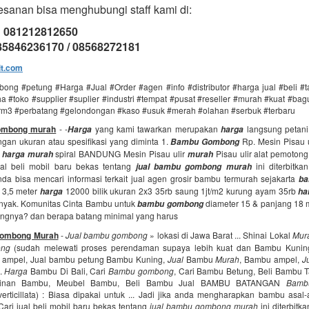
sanan bisa menghubungi staff kami di:
: 081212812650
085846236170 / 08568272181
it.com
ng #petung #Harga #Jual #Order #agen #info #distributor #harga jual #beli 
 #toko #supplier #suplier #industri #tempat #pusat #reseller #murah #kuat #bag
rm3 #perbatang #gelondongan #kaso #usuk #merah #olahan #serbuk #terbaru
gombong murah
- -
yang kami tawarkan merupakan
langsung petani.
Harga
harga
gan ukuran atau spesifikasi yang diminta 1.
Rp. Mesin Pisau 
Bambu Gombong
r
spiral BANDUNG Mesin Pisau ulir
Pisau ulir alat pemotong
harga murah
murah
jual beli mobil baru bekas tentang
ini diterbitka
jual bambu gombong murah
da bisa mencari informasi terkait jual agen grosir bambu termurah sejakarta
ba
 3,5 meter
12000 bilik ukuran 2x3 35rb saung 1jt/m2 kurung ayam 35rb
harga
ha
nyak. Komunitas Cinta Bambu untuk
diameter 15 & panjang 18 m
bambu gombong
ngnya? dan berapa batang minimal yang harus
Gombong Murah
-
Jual bambu gombong
» lokasi di Jawa Barat ... Shinai Lokal
Mur
ng
(sudah melewati proses perendaman supaya lebih kuat dan Bambu Kunin
 ampel, Jual bambu petung Bambu Kuning,
Jual
Bambu
Murah
, Bambu ampel,
J
..
Harga
Bambu Di Bali, Cari
Bambu gombong
, Cari Bambu Betung, Beli Bambu Ta
jinan Bambu, Meubel Bambu, Beli Bambu Jual BAMBU BATANGAN
Bamb
verticillata) : Biasa dipakai untuk ... Jadi jika anda mengharapkan bambu asal
 Cari jual beli mobil baru bekas tentang
jual bambu gombong murah
ini diterbitk