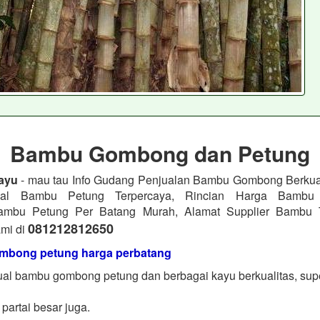
Bambu Gombong dan Petung
ayu
- mau tau Info Gudang Penjualan Bambu Gombong Berkua
ual Bambu Petung Terpercaya, Rincian Harga Bambu
 Bambu Petung Per Batang Murah, Alamat Supplier Bambu T
081212812650
mi di
bong petung harga perbatang
al bambu gombong petung dan berbagai kayu berkualitas, sup
partai besar juga.