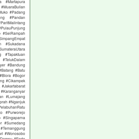
a #Martapura
 #MuaraBulian
Muko #Padang
ang #Pandan
itMalintang
#PulauPunjung
to #SeiRampah
 #SimpangEmpat
am #Sukadana
materaUtara
g #Tapaktuan
 #TelukDalam
nyer #Bandung
#Batang #Batu
 #Blora #Bogor
ong #Cikampek
 #Jakartabarat
n #Karanganyar
an #Lumajang
prah #Nganjuk
elabuhanRatu
to #Purworejo
 #Singaparna
er #Sumedang
 #Temanggung
ari #Wonosobo
 #Dompu #Ende