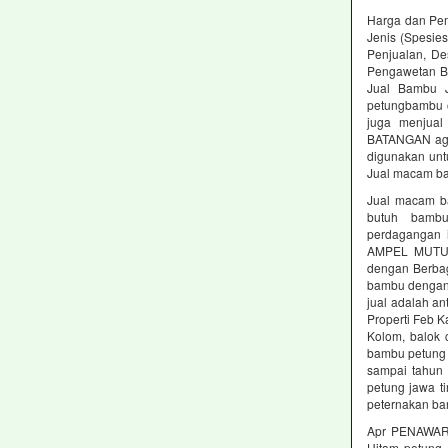
Harga dan Pem
Jenis (Spesie
Penjualan, De
Pengawetan Ba
Jual Bambu 
petungbambu o
juga menjual
BATANGAN agro
digunakan unt
Jual macam b
Jual macam ba
butuh bamb
perdagangan
AMPEL MUTU T
dengan Berbag
bambu dengan s
jual adalah a
Properti Feb K
Kolom, balok c
bambu petung 
sampai tahun 
petung jawa t
peternakan ba
Apr PENAWARA
Hitam petung 