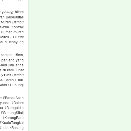
 petung
hitam
ah Berkualitas
h
Murah Bambu
, Sewa Kontrak
i. Rumah
murah
/2023 -. Di
jual
ual di cipayung
 sampai 15cm,
n panjang yang
 Jadi jika anda
 di kami Lihat
 > Bibit
Bambu
al
Bambu Bali.
Kami ! Hubungi
ge #BandaAceh
yuasin #Batam
pu #Blangpidie
#GunungSitoli
a #KarangBaru
#KualaTungkal
 #LubukBasung