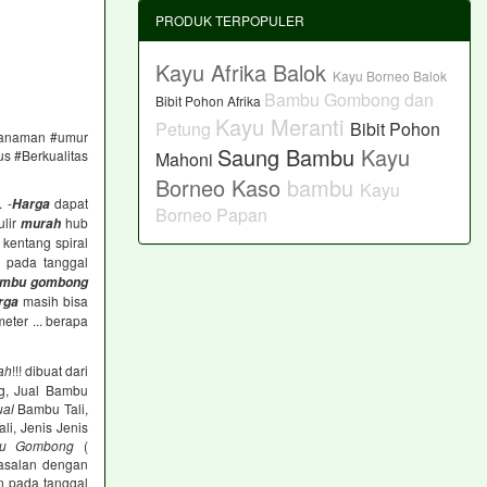
PRODUK TERPOPULER
Kayu Afrika Balok
Kayu Borneo Balok
Bambu Gombong dan
Bibit Pohon Afrika
Kayu Meranti
Petung
Bibit Pohon
#tanaman #umur
Saung Bambu
Kayu
us #Berkualitas
Mahoni
Borneo Kaso
bambu
Kayu
 -
dapat
Harga
Borneo Papan
ulir
hub
murah
 kentang spiral
n pada tanggal
mbu gombong
masih bisa
rga
eter ... berapa
ah
!!! dibuat dari
g, Jual Bambu
ual
Bambu Tali,
li, Jenis Jenis
u Gombong
(
-asalan dengan
an pada tanggal