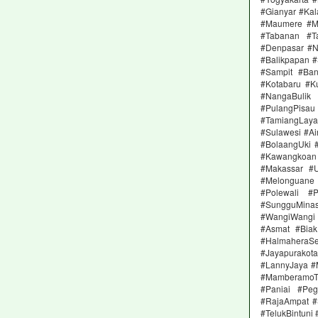
#Gianyar #Ka
#Maumere #M
#Tabanan #T
#Denpasar #Ne
#Balikpapan 
#Sampit #Ban
#Kotabaru #K
#NangaBulik
#PulangPisau
#TamiangLay
#Sulawesi #A
#BolaangUki 
#Kawangkoan 
#Makassar #
#Melonguane
#Polewali #
#SungguMinas
#WangiWangi
#Asmat #Biak
#HalmaheraS
#Jayapurako
#LannyJaya #
#MamberamoTe
#Paniai #Peg
#RajaAmpat #
#TelukBintuni