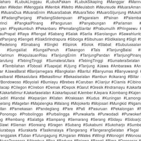
aharo #LubukLinggau #LubukPakam #LubukSikaping #Manggar #Mann
atan #Medan #Menggala #Mentok #Metro #Meulaboh #Meureude #MuaraAman
 #MuaraDua #MuaraEnim #MuaraSabak #MuaraTebo #MuaroSijunjung #Muko
 #PadangPanjang #PadangSidempuan #Pagaralam #Painan #Palemb
Kerinci #PangkalPinang #Panguruan #Panyabungan #Pariaman #Par
ayan #Payakumbuh #Pekanbaru #PematangSiantar #Prabumulih #Pringsewu 
auPrapat #Raya #Rengat #Sabang #Salak #Sarila #Sarolangun #Sawahlun
tPanjang #Sengeti #SiakSriIndrapura #Sibolga #Sibuhuan #Sidikalang #Sigli
aRedelong #Sinabang #Singkil #Sipirok #Solok #Stabat #Subulussal
e #Sungailiat #SungaiPenuh #Takengon #Tais #TanjungBalai #Su
aiKarimun #KepulauanRiau #TanjungEnim #TanjungPandan #TanjungPinan
arutung #TebingTinggi #SumateraUtara #TebingTinggi #SumateraSelatan
n #Tembilahan #Toboali #Tuapejat #Ujung #Tanjung #Jawa #Ambarawa #A
jar #JawaBarat #Banjarnegara #Bangkalan #Bantul #Banyumas #Banyuwangi 
sibarat #Bekasiutara #Bekasitimur #Bekasiselatan #tambun #cikarang #Blitar
#Bondowoso #Boyolali #Bumiayu #Brebes #Caruban #Cianjur #Ciamis #Cibin
lacap #Cilegon #Cirebon #Demak #Depok #Garut #Gresik #Indramayu #Jakarta
 #Jakartatimur #Jakartaselatan #Jakartapusat #Jember #Jepara #Jombang #Kaje
ediri #Kendal #Kepanjen #Klaten #Kraksaan #Kudus #Kuningan #Lamong
elang #Magetan #Majalengka #Malang #Mojokerto #Mojosari #Mungkid #Ngam
itan #Pamekasan #Pandeglang #Pare #Pati #Pasuruan #Pekalongan #P
onorogo #Probolinggo #Purbalingga #Purwakarta #Purwodadi #Purwoker
ung #Rembang #Salatiga #Sampang #Semarang #Serang #Sidayu #Sidoarjo
#Slawi #Sleman #Soreang #Sragen #Subang #Sukabumi #Sukoharjo #Sumb
urabaya #Surakarta #Tasikmalaya #Tangerang #TangerangSelatan #Tegal
Trenggalek #Tuban #Tulungagung #Ungaran #Wates #Wlingi #Wonogiri #Wonos
#NusaTenggara #Atambua #Baa #Badung #Bajawa #Bangli #Bima #Denpasar