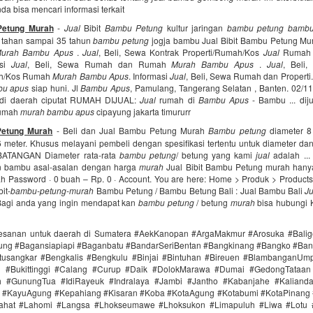
da bisa mencari informasi terkait
Petung Murah
-
Jual
Bibit
Bambu Petung
kultur jaringan
bambu petung bambu
tahan sampai 35 tahun
bambu petung
jogja bambu Jual Bibit Bambu Petung Mur
urah Bambu Apus
.
Jual
, Beli, Sewa Kontrak Properti/Rumah/Kos
Jual
Ruma
asi
Jual
, Beli, Sewa Rumah dan Rumah
Murah Bambu Apus
.
Jual
, Beli
ah/Kos Rumah
Murah Bambu Apus
. Informasi
Jual
, Beli, Sewa Rumah dan Propert
bu apus
siap huni. Jl
Bambu Apus
, Pamulang, Tangerang Selatan , Banten. 02/11
di daerah ciputat RUMAH DIJUAL:
Jual
rumah di
Bambu Apus
- Bambu ... dij
 rumah
murah bambu apus
cipayung jakarta timururr
Petung Murah
- Beli dan Jual Bambu Petung Murah
Bambu petung
diameter 8
 meter. Khusus melayani pembeli dengan spesifikasi tertentu untuk diameter da
ATANGAN Diameter rata-rata
bambu petung
/ betung yang kami
jual
adalah ...
 bambu asal-asalan dengan harga
murah
Jual Bibit Bambu Petung murah hanya
h Password · 0 buah – Rp. 0 · Account. You are here: Home > Produk > Products
bit-
bambu
-
petung
-
murah
Bambu Petung / Bambu Betung Bali : Jual Bambu Bali
Ju
 Bagi anda yang ingin mendapat kan
bambu petung
/ betung
murah
bisa hubungi 
esanan untuk daerah di Sumatera #AekKanopan #ArgaMakmur #Arosuka #Bali
ng #Bagansiapiapi #Baganbatu #BandarSeriBentan #Bangkinang #Bangko #Ban
tusangkar #Bengkalis #Bengkulu #Binjai #Bintuhan #Bireuen #BlambanganUm
n #Bukittinggi #Calang #Curup #Daik #DolokMarawa #Dumai #GedongTataan 
 #GunungTua #IdiRayeuk #Indralaya #Jambi #Jantho #Kabanjahe #Kaliand
i #KayuAgung #Kepahiang #Kisaran #Koba #KotaAgung #Kotabumi #KotaPinang 
ahat #Lahomi #Langsa #Lhokseumawe #Lhoksukon #Limapuluh #Liwa #Lotu