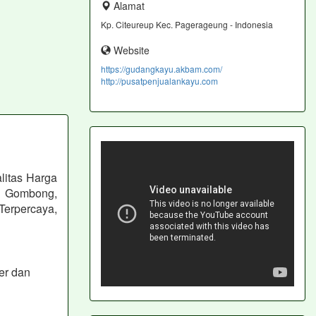
Alamat
Kp. Citeureup Kec. Pagerageung - Indonesia
Website
https://gudangkayu.akbam.com/
http://pusatpenjualankayu.com
litas Harga
 Gombong,
erpercaya,
er dan