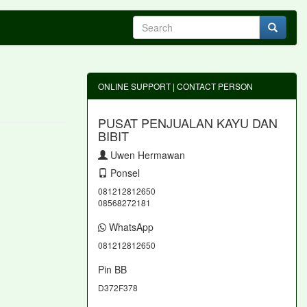
ONLINE SUPPORT | CONTACT PERSON
PUSAT PENJUALAN KAYU DAN
BIBIT
Uwen Hermawan
Ponsel
081212812650
08568272181
WhatsApp
081212812650
Pin BB
D372F378