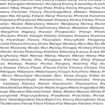
labahi #Karangasem #Kefamenanu #Klungkung #Kupang #LabuhanBajo #Larant
ataram #Mbay #Negara #Praya #Raba #Ruteng #Selong #Singaraja #Soe #
aliwang #Tambolaka #Tanjung #NusaTenggaraBarat #Waibakul #Waikabub
gara #Bali #Singaraja #Tabanan #Bangli #Kalimantan #Pontianak #Samarind
#Singkawang #Palangkaraya #Mempawah #Ketapang #Sintang #Tarakan #Putus
jarbaru #Barabai #BatangTarang #Batulicin #Bengkayang #Bontang #Bunt
ualaKapuas #KualaKurun #KualaPembuang #Malinau #Marabahan #Martapur
 #NangaPinoh #Ngabang #Nunukan #PangkalanBun #Paringin #Pelaih
 #Purukcahu #Rantau #Sangatta #Sekadau #Sendawar #Sukadana #Sukamar
ang #TanahGrogot #Tanjung #TanjungSelor #TanjungRedeb #Tenggarong
irmadidi #Ampana #Amurang #Andolo #Banggai #Bantaeng #Barru #Bau-Bau #Be
#Boroko #Bulukumba #Bungku #Buol #Buranga #Donggala #Enrekang #Goronta
#Kendari #Kolaka #Kotamobagu #KotaRaha #Kwandang #Lasusua #Luwuk #M
UjungPandang #Malili #Mamasa #Mamuju #Manado #Menado #Marisa #Ma
 #OndongSiau #Palopo #Palu #Pangkajene #Pare-Pare #Parigi #Pasangk
Poso #Rantepao #Ratahan #Rumbia #Sengkang #Sidenreng #Sigi Biro
a #Suwawa #Tahuna #Takalar #Tilamuta #ToliToli #Tomohon #Tondano #Tu
 #Wanggudu #Watampone #WatanSoppeng #Cliquers #LibuoPalma #Maluku #
 #Bintuni #BovenDigoel #BuruSelatan #Buru #Deiyai #Dogiyai #Fakfak #H
elatan #HalmaheraTengah #HalmaheraTimur #HalmaheraUtara #IntanJa
ta #Jayawijaya #Kaimana #Keerom #KepulauanAru #KepulauanSula #Ke
MalukuBaratDaya #MalukuTengah #MalukuTenggara #MalukuTenggaraBarat #
ngah #Manokwari #ManokwariSelatan #Mappi #Maybrat #Merauke #Mimika #
ununganArfak #PegununganBintang #PulauMorotai #PulauTaliabu #Punca
Sarmi #SeramBagianBarat #SeramBagianTimur #Sorong #SorongSelatan #Supi
 #TelukWondama #Ternate #Tidore #Tolikara #Tual #Waropen #Yahukimo #Yalimo