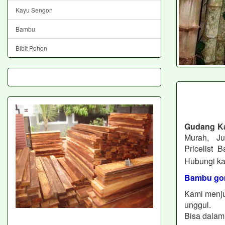
Kayu Sengon
Bambu
Bibit Pohon
Gudang K
Murah, J
Pricelist
Hubungi ka
Bambu gom
Kami menju
unggul.
Bisa dalam 