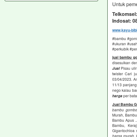
Untuk peme
Telkomsel
Indosat: 
www,kayu-bib
#bambu #gombo
#ukuran #usaha
#perkubik #pe
jual bambu 
disesuikan den
Pisau uli
Jual
twister Cari 
03/04/2023. An
11/13 panjang
nego kalau ba
per bata
harga
Jual Bambu 
bambu gombo
Murah, Bambu
Bambu Apus .
Bambu, Kera
Gigantochloa 
harga murah
,