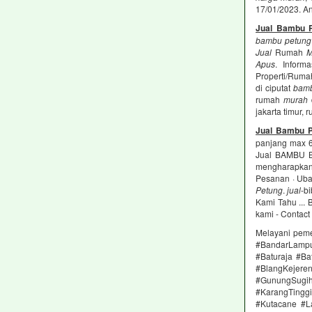
17/01/2023. An
Jual Bambu 
bambu petung
Jual
Rumah
M
Apus
. Inform
Properti/Rum
di ciputat
bam
rumah
murah
jakarta timur,
Jual Bambu 
panjang max 6
Jual BAMBU B
mengharapkan
Pesanan · Uba
Petung
.
jual
-bi
Kami Tahu ...
kami - Contact
Melayani pem
#BandarLampu
#Baturaja #Ba
#BlangKejere
#GunungSugih
#KarangTingg
#Kutacane #L