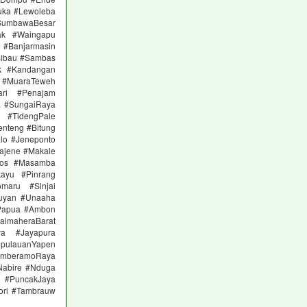
uka #Lewoleba
SumbawaBesar
ak #Waingapu
a #Banjarmasin
sibau #Sambas
ok #Kandangan
a #MuaraTeweh
ari #Penajam
a #SungaiRaya
 #TidengPale
nteng #Bitung
lo #Jeneponto
ajene #Makale
ros #Masamba
ayu #Pinrang
maru #Sinjai
tuyan #Unaaha
Papua #Ambon
almaheraBarat
ya #Jayapura
pulauanYapen
MamberamoRaya
Nabire #Nduga
k #PuncakJaya
ori #Tambrauw