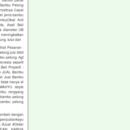
 Bambu Petung
mzetnya Capai
ah jenis bambu
mbu|Obat Anti
a, Asali Bali
s diameter UB
uk meningkatkan
ung, tutul dan
ihat Pesanan ·
ung jual bibit
bu petung Agt
onesia seperti
eli Properti ›
man JUAL Bambu
ali Jual Bambu
tidak hanya di
D WAHYU abyte
ambu, rengyang
l bambu petung
 bambu petung
pembeli dengan
tpenjualankayu
 #Jual #Order
 MEDAN HARGA