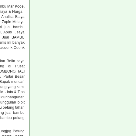
ambu Mar Kode,
iaya & Harga |
 Analisa Biaya
r Zapin Melayu
l jual bambu
, Apus ), saya
au Jual BAMBU
nis ini banyak
Khacoenk Coenk
ina Bella saya
ng di Pusat
GOMBONG TALI
 Partai Besar
 Bapak mencari
etung yang kami
 › Info & Tips
ruktur bangunan
tunggulan bibit
u petung tahan
ung jual bambu
n bambu petung
ungjpg Petung
l bambu partai