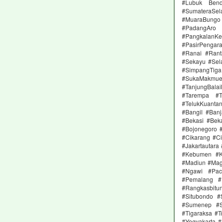
#Lubuk Bend
#SumateraSel
#MuaraBungo
#PadangAro
#Pangkalan
#PasirPengar
#Ranai #Rant
#Sekayu #Sela
#SimpangTig
#SukaMakmu
#TanjungBal
#Tarempa #T
#TelukKuanta
#Bangil #Ban
#Bekasi #Beka
#Bojonegoro 
#Cikarang #Ci
#Jakartautara
#Kebumen #K
#Madiun #Mag
#Ngawi #Pac
#Pemalang #P
#Rangkasbit
#Situbondo 
#Sumenep #S
#Tigaraksa #
#Yogyakarta 