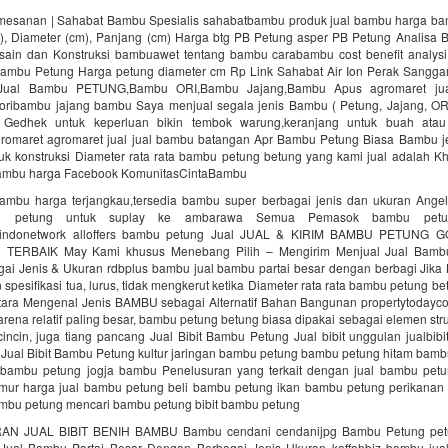
esanan | Sahabat Bambu Spesialis sahabatbambu produk jual bambu harga b
s), Diameter (cm), Panjang (cm) Harga btg PB Petung asper PB Petung Analisa B
sain dan Konstruksi bambuawet tentang bambu carabambu cost benefit analysi
mbu Petung Harga petung diameter cm Rp Link Sahabat Air Ion Perak Sangga
Jual Bambu PETUNG,Bambu ORI,Bambu Jajang,Bambu Apus agromaret jua
ribambu jajang bambu Saya menjual segala jenis Bambu ( Petung, Jajang, ORI
 Gedhek untuk keperluan bikin tembok warung,keranjang untuk buah at
maret agromaret jual jual bambu batangan Apr Bambu Petung Biasa Bambu je
uk konstruksi Diameter rata rata bambu petung betung yang kami jual adalah 
ambu harga Facebook KomunitasCintaBambu
mbu harga terjangkau,tersedia bambu super berbagai jenis dan ukuran Angel
u petung untuk suplay ke ambarawa Semua Pemasok bambu petu
 indonetwork alloffers bambu petung Jual JUAL & KIRIM BAMBU PETUNG 
ERBAIK May Kami khusus Menebang Pilih – Mengirim Menjual Jual Bambu
ai Jenis & Ukuran rdbplus bambu jual bambu partai besar dengan berbagi Jika
pesifikasi tua, lurus, tidak mengkerut ketika Diameter rata rata bambu petung b
ntara Mengenal Jenis BAMBU sebagai Alternatif Bahan Bangunan propertytodaycoid
arena relatif paling besar, bambu petung betung biasa dipakai sebagai elemen st
incin, juga tiang pancang Jual Bibit Bambu Petung Jual bibit unggulan jualbibi
Jual Bibit Bambu Petung kultur jaringan bambu petung bambu petung hitam bamb
bambu petung jogja bambu Penelusuran yang terkait dengan jual bambu pet
imur harga jual bambu petung beli bambu petung ikan bambu petung perikana
mbu petung mencari bambu petung bibit bambu petung
N JUAL BIBIT BENIH BAMBU Bambu cendani cendanijpg Bambu Petung pet
Jual Bambu Partai Besar Dengan Berbagai Jenis Ukuran kaffahbiz bambu jua