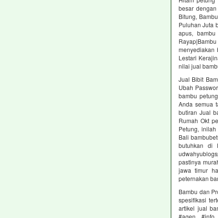
besar dengan
Bitung, Bamb
Puluhan Juta 
apus, bambu 
Rayap|Bambu 
menyediakan 
Lestari Keraji
nilai jual bam
Jual Bibit Ba
Ubah Password
bambu petung
Anda semua ta
butiran Jual 
Rumah Okt pes
Petung, inila
Bali bambubet
butuhkan di 
udwahyublogsp
pastinya mura
jawa timur h
peternakan ba
Bambu dan Pro
spesifikasi t
artikel jual
#agen #info