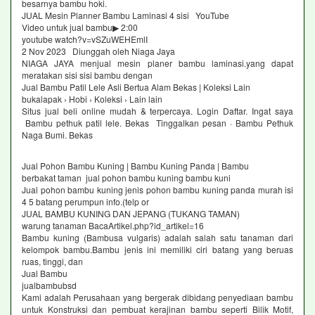
besarnya bambu hoki.
JUAL Mesin Planner Bambu Laminasi 4 sisi YouTube
Video untuk jual bambu▶ 2:00
youtube watch?v=vSZuWEHEmlI
2 Nov 2023 Diunggah oleh Niaga Jaya
NIAGA JAYA menjual mesin planer bambu laminasi.yang dapat
meratakan sisi sisi bambu dengan
Jual Bambu Patil Lele Asli Bertua Alam Bekas | Koleksi Lain
bukalapak › Hobi › Koleksi › Lain lain
Situs jual beli online mudah & terpercaya. Login Daftar. Ingat saya
Bambu pethuk patil lele. Bekas Tinggalkan pesan · Bambu Pethuk
Naga Bumi. Bekas
Jual Pohon Bambu Kuning | Bambu Kuning Panda | Bambu
berbakat taman jual pohon bambu kuning bambu kuni
Jual pohon bambu kuning jenis pohon bambu kuning panda murah isi
4 5 batang perumpun info.(telp or
JUAL BAMBU KUNING DAN JEPANG (TUKANG TAMAN)
warung tanaman BacaArtikel.php?id_artikel=16
Bambu kuning (Bambusa vulgaris) adalah salah satu tanaman dari
kelompok bambu.Bambu jenis ini memiliki ciri batang yang beruas
ruas, tinggi, dan
Jual Bambu
jualbambubsd
Kami adalah Perusahaan yang bergerak dibidang penyediaan bambu
untuk Konstruksi dan pembuat kerajinan bambu seperti Bilik Motif,