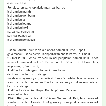
di daerah Medan,
Penelusuran yang terkait dengan jual bambu
jual bambu murah
jual bambu gombong
jual bambu tali
jual bambu jepang
jual bambu hoki
harga jual bambu tali
beli jual bambu tali
jual bambu petuk asli
Usaha Bambu – Menyediakan aneka bambu di Limo, Depok
griyamarket usaha bambu menyediakan aneka bambu di limo d
28 Mei 2023 Anda mencari lokasi penjualan bambu untuk Anda
membeli bambu di sekitar Berkah Aneka Granit Jual batu alam,
stepnosing, granit lantai,
Jual Bambu Undangan Souvenir Pernikahan
dani craft jual bambu undangan
Salah satu layanan yang tersedia di Dani craft adalah layanan menjual
atau jual bambu undangan. Bambu undangan yang dimaksud adalah
bambu undangan
Jual Bambu|Obat Anti Rayap|Bambu proteksi|Pembasmi
freemite bamboo_6
ASALI BALI, nama brand CV Alam Senang di Bali, telah menjadi
spesialis bambu hitam dan kuning serta produk produk bambu seperti