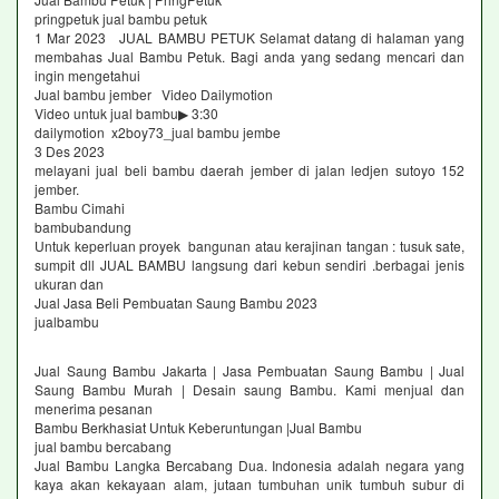
pringpetuk jual bambu petuk
1 Mar 2023 JUAL BAMBU PETUK Selamat datang di halaman yang
membahas Jual Bambu Petuk. Bagi anda yang sedang mencari dan
ingin mengetahui
Jual bambu jember Video Dailymotion
Video untuk jual bambu▶ 3:30
dailymotion x2boy73_jual bambu jembe
3 Des 2023
melayani jual beli bambu daerah jember di jalan ledjen sutoyo 152
jember.
Bambu Cimahi
bambubandung
Untuk keperluan proyek bangunan atau kerajinan tangan : tusuk sate,
sumpit dll JUAL BAMBU langsung dari kebun sendiri .berbagai jenis
ukuran dan
Jual Jasa Beli Pembuatan Saung Bambu 2023
jualbambu
Jual Saung Bambu Jakarta | Jasa Pembuatan Saung Bambu | Jual
Saung Bambu Murah | Desain saung Bambu. Kami menjual dan
menerima pesanan
Bambu Berkhasiat Untuk Keberuntungan |Jual Bambu
jual bambu bercabang
Jual Bambu Langka Bercabang Dua. Indonesia adalah negara yang
kaya akan kekayaan alam, jutaan tumbuhan unik tumbuh subur di