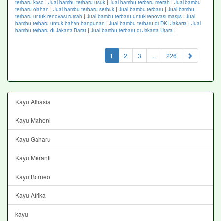
terbaru kaso
|
Jual bambu terbaru usuk
|
Jual bambu terbaru merah
|
Jual bambu
terbaru olahan
|
Jual bambu terbaru serbuk
|
Jual bambu terbaru
|
Jual bambu
terbaru untuk renovasi rumah
|
Jual bambu terbaru untuk renovasi masjis
|
Jual
bambu terbaru untuk bahan bangunan
|
Jual bambu terbaru di DKI Jakarta
|
Jual
bambu terbaru di Jakarta Barat
|
Jual bambu terbaru di Jakarta Utara
|
(current)
1
2
3
...
226
Kayu Albasia
Kayu Mahoni
Kayu Gaharu
Kayu Meranti
Kayu Borneo
Kayu Afrika
kayu