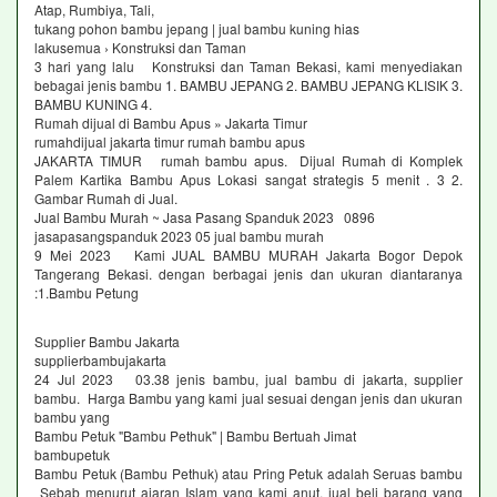
Atap, Rumbiya, Tali,
tukang pohon bambu jepang | jual bambu kuning hias
lakusemua › Konstruksi dan Taman
3 hari yang lalu Konstruksi dan Taman Bekasi, kami menyediakan
bebagai jenis bambu 1. BAMBU JEPANG 2. BAMBU JEPANG KLISIK 3.
BAMBU KUNING 4.
Rumah dijual di Bambu Apus » Jakarta Timur
rumahdijual jakarta timur rumah bambu apus
JAKARTA TIMUR rumah bambu apus. Dijual Rumah di Komplek
Palem Kartika Bambu Apus Lokasi sangat strategis 5 menit . 3 2.
Gambar Rumah di Jual.
Jual Bambu Murah ~ Jasa Pasang Spanduk 2023 0896
jasapasangspanduk 2023 05 jual bambu murah
9 Mei 2023 Kami JUAL BAMBU MURAH Jakarta Bogor Depok
Tangerang Bekasi. dengan berbagai jenis dan ukuran diantaranya
:1.Bambu Petung
Supplier Bambu Jakarta
supplierbambujakarta
24 Jul 2023 03.38 jenis bambu, jual bambu di jakarta, supplier
bambu. Harga Bambu yang kami jual sesuai dengan jenis dan ukuran
bambu yang
Bambu Petuk "Bambu Pethuk" | Bambu Bertuah Jimat
bambupetuk
Bambu Petuk (Bambu Pethuk) atau Pring Petuk adalah Seruas bambu
Sebab menurut ajaran Islam yang kami anut, jual beli barang yang