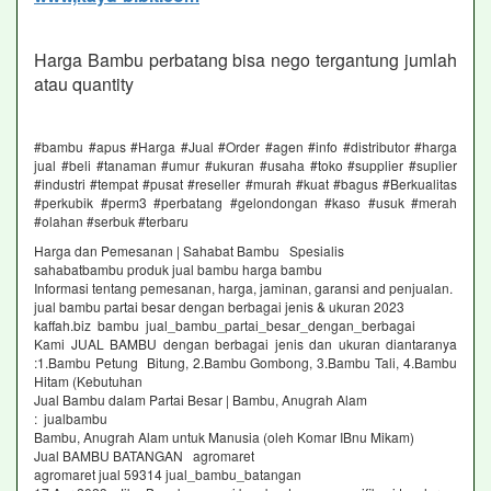
Harga Bambu perbatang bisa nego tergantung jumlah
atau quantity
#bambu #apus #Harga #Jual #Order #agen #info #distributor #harga
jual #beli #tanaman #umur #ukuran #usaha #toko #supplier #suplier
#industri #tempat #pusat #reseller #murah #kuat #bagus #Berkualitas
#perkubik #perm3 #perbatang #gelondongan #kaso #usuk #merah
#olahan #serbuk #terbaru
Harga dan Pemesanan | Sahabat Bambu Spesialis
sahabatbambu produk jual bambu harga bambu
Informasi tentang pemesanan, harga, jaminan, garansi and penjualan.
jual bambu partai besar dengan berbagai jenis & ukuran 2023
kaffah.biz bambu jual_bambu_partai_besar_dengan_berbagai
Kami JUAL BAMBU dengan berbagai jenis dan ukuran diantaranya
:1.Bambu Petung Bitung, 2.Bambu Gombong, 3.Bambu Tali, 4.Bambu
Hitam (Kebutuhan
Jual Bambu dalam Partai Besar | Bambu, Anugrah Alam
: jualbambu
Bambu, Anugrah Alam untuk Manusia (oleh Komar IBnu Mikam)
Jual BAMBU BATANGAN agromaret
agromaret jual 59314 jual_bambu_batangan