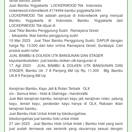
lantai bambu, panel
Jual: Bambu Yogyakarta LOCKERWOOD Tbk Indonesia
lockerwood.indonetwork 4174494 bambu yogyakarta.htm
LOCKERWOOD Tbk adalah penjual di Indonetwork yang menjual
Bambu Yogyakarta di Indonesia. Bambu Yogyakarta dari
LOCKERWOOD Tbk dijual di
Jual Tikar Bambu Penggulung Sushi Ramayana Grosir
: tokopedia tikar bambu penggulung sushi
10 Mar 2023 Jual Tikar Bambu Penggulung Sushi, DAPUR dengan
harga Rp 13.000 dari toko online Ramayana Grosir, Surabaya. Cari
produk sushi roller
JUAL BAMBU & DOLKEN UTK BANGUNAN DAN STAGER
kayubambudolken jual bambu dolken utk bangunan d
17 Agt 2023 JUAL BAMBU & DOLKEN UTK BANGUNAN DAN
STAGER. Bambu Uk .7 8 Panjang 6M Up Rp. 11.000 Btg. Bambu
UK.8 9 Panjang 6M Up
Kerajinan Bambu, Kayu Jati & Rotan Terbaik OLX
olx › Semua iklan › Hobi & Olahraga › Handicrafts
Jual Beli kerajinan bambu, kerajinan kayu jati, kerajinan rotan, patung
kayu, lemari kayu, perabotan kayu hanya di OLX. Ratusan iklan
kerajinan bambu,
Jual Bambu Hoki Untuk Imlek by tokobungahias
tokobungahias jual bambu hoki untuk imlek
27 Jan 2023 Jual Bambu Hoki Untuk Imlek | Bambu hoki yang kami
jual sudah termasuk vas keramik yang ukurannya sesuai dengan