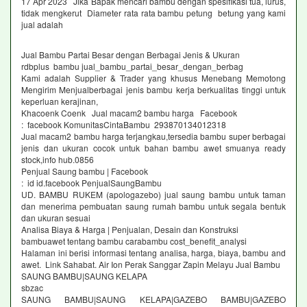
17 Apr 2023 Jika Bapak mencari bambu dengan spesifikasi tua, lurus,
tidak mengkerut Diameter rata rata bambu petung betung yang kami
jual adalah
Jual Bambu Partai Besar dengan Berbagai Jenis & Ukuran
rdbplus bambu jual_bambu_partai_besar_dengan_berbag
Kami adalah Supplier & Trader yang khusus Menebang Memotong
Mengirim Menjualberbagai jenis bambu kerja berkualitas tinggi untuk
keperluan kerajinan,
Khacoenk Coenk Jual macam2 bambu harga Facebook
: facebook KomunitasCintaBambu 293870134012318
Jual macam2 bambu harga terjangkau,tersedia bambu super berbagai
jenis dan ukuran cocok untuk bahan bambu awet smuanya ready
stock,info hub.0856
Penjual Saung bambu | Facebook
: id id.facebook PenjualSaungBambu
UD. BAMBU RUKEM (apologazebo) jual saung bambu untuk taman
dan menerima pembuatan saung rumah bambu untuk segala bentuk
dan ukuran sesuai
Analisa Biaya & Harga | Penjualan, Desain dan Konstruksi
bambuawet tentang bambu carabambu cost_benefit_analysi
Halaman ini berisi informasi tentang analisa, harga, biaya, bambu and
awet. Link Sahabat. Air Ion Perak Sanggar Zapin Melayu Jual Bambu
SAUNG BAMBU|SAUNG KELAPA
sbzac
SAUNG BAMBU|SAUNG KELAPA|GAZEBO BAMBU|GAZEBO