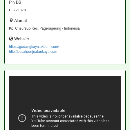
Pin BB
D372F378
Alamat
Kp. Citeureup Kec. Pagerageung - Indonesia
Website
https://gudangkayu.akbam.com/
http://pusatpenjualankayu.com