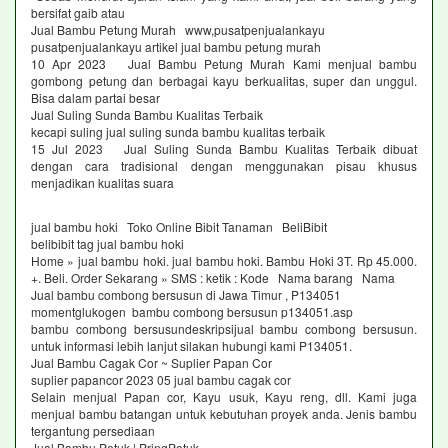
bersifat gaib atau
Jual Bambu Petung Murah www,pusatpenjualankayu
pusatpenjualankayu artikel jual bambu petung murah
10 Apr 2023 Jual Bambu Petung Murah Kami menjual bambu
gombong petung dan berbagai kayu berkualitas, super dan unggul.
Bisa dalam partai besar
Jual Suling Sunda Bambu Kualitas Terbaik
kecapi suling jual suling sunda bambu kualitas terbaik
15 Jul 2023 Jual Suling Sunda Bambu Kualitas Terbaik dibuat
dengan cara tradisional dengan menggunakan pisau khusus
menjadikan kualitas suara
jual bambu hoki Toko Online Bibit Tanaman BeliBibit
belibibit tag jual bambu hoki
Home » jual bambu hoki. jual bambu hoki. Bambu Hoki 3T. Rp 45.000.
+. Beli. Order Sekarang » SMS : ketik : Kode Nama barang Nama
Jual bambu combong bersusun di Jawa Timur , P134051
momentglukogen bambu combong bersusun p134051.asp
bambu combong bersusundeskripsijual bambu combong bersusun.
untuk informasi lebih lanjut silakan hubungi kami P134051.
Jual Bambu Cagak Cor ~ Suplier Papan Cor
suplier papancor 2023 05 jual bambu cagak cor
Selain menjual Papan cor, Kayu usuk, Kayu reng, dll. Kami juga
menjual bambu batangan untuk kebutuhan proyek anda. Jenis bambu
tergantung persediaan
Jual Bambu Petuk | PringPetuk