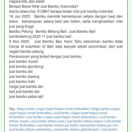
negara kita, dan salah
Berapa Besar Nilai Jual Bambu Indonesia?
bisnis.news.viva 512897 berapa besar nilai jual bambu indonesi
16 Jun 2023 Bambu memiliki kemampuan setara dengan besi dan
beton. kemampuan setara besi dan beton, serta menghasilkan nilai
jual yang tinggi.
Bambu Petung Bambu Betung Bali : Jual Bambu Bali
bambubetung 2023 11 jual bambu bali
9 Nov 2023 Jual Bambu Bali. Kami Tahu kebutuhan bambu tidak
hanya di butuhkan di Bali saja banyak sekali permintaan dari luar
negeri bambu petung
Penelusuran yang terkait dengan jual bambu
jual bambu murah
jual bambu gombong
jual bambu tali
jual bambu jepang
jual bambu hoki
harga jual bambu tali
beli jual bambu tali
jual bambu petuk asli
Tag :
Harga bambu unggul super bagus murah berkualitas
|
Harga bambu unggul
super bagus murah berkualitas
|
Jual bambu unggul super bagus murah
berkualitas
|
Jual bambu unggul super bagus murah berkualitas
|
|
Jual bambu
terbaru murah
|
Jual bambu terbaru kuat
|
Jual bambu terbaru bagus
|
Jual bambu
terbaru Berkualitas
|
Jual bambu terbaru per kubik
|
Jual bambu terbaru per m3
|
Jual bambu terbaru perbatang
|
Jual bambu terbaru gelondongan
|
Jual bambu