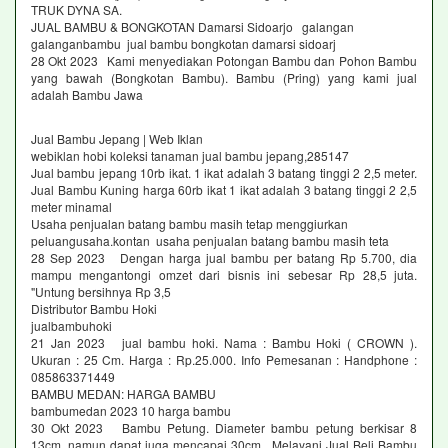
TRUK DYNA SA.
JUAL BAMBU & BONGKOTAN Damarsi Sidoarjo galangan
galanganbambu jual bambu bongkotan damarsi sidoarj
28 Okt 2023 Kami menyediakan Potongan Bambu dan Pohon Bambu
yang bawah (Bongkotan Bambu). Bambu (Pring) yang kami jual
adalah Bambu Jawa
Jual Bambu Jepang | Web Iklan
webiklan hobi koleksi tanaman jual bambu jepang,285147
Jual bambu jepang 10rb ikat. 1 ikat adalah 3 batang tinggi 2 2,5 meter.
Jual Bambu Kuning harga 60rb ikat 1 ikat adalah 3 batang tinggi 2 2,5
meter minamal
Usaha penjualan batang bambu masih tetap menggiurkan
peluangusaha.kontan usaha penjualan batang bambu masih teta
28 Sep 2023 Dengan harga jual bambu per batang Rp 5.700, dia
mampu mengantongi omzet dari bisnis ini sebesar Rp 28,5 juta.
"Untung bersihnya Rp 3,5
Distributor Bambu Hoki
jualbambuhoki
21 Jan 2023 jual bambu hoki. Nama : Bambu Hoki ( CROWN ).
Ukuran : 25 Cm. Harga : Rp.25.000. Info Pemesanan : Handphone :
085863371449
BAMBU MEDAN: HARGA BAMBU
bambumedan 2023 10 harga bambu
30 Okt 2023 Bambu Petung. Diameter bambu petung berkisar 8
13cm, namun dapat juga mencapai 30cm. Melayani Jual Beli Bambu