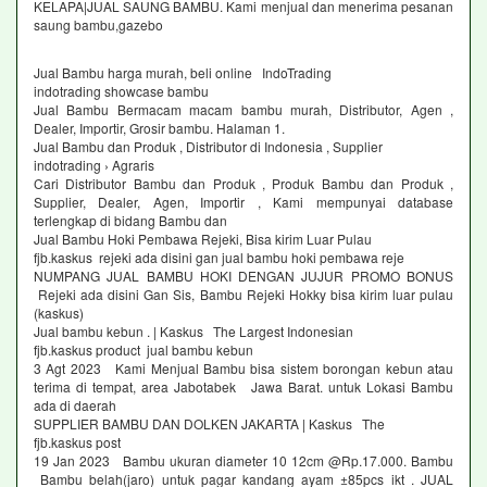
KELAPA|JUAL SAUNG BAMBU. Kami menjual dan menerima pesanan
saung bambu,gazebo
Jual Bambu harga murah, beli online IndoTrading
indotrading showcase bambu
Jual Bambu Bermacam macam bambu murah, Distributor, Agen ,
Dealer, Importir, Grosir bambu. Halaman 1.
Jual Bambu dan Produk , Distributor di Indonesia , Supplier
indotrading › Agraris
Cari Distributor Bambu dan Produk , Produk Bambu dan Produk ,
Supplier, Dealer, Agen, Importir , Kami mempunyai database
terlengkap di bidang Bambu dan
Jual Bambu Hoki Pembawa Rejeki, Bisa kirim Luar Pulau
fjb.kaskus rejeki ada disini gan jual bambu hoki pembawa reje
NUMPANG JUAL BAMBU HOKI DENGAN JUJUR PROMO BONUS
Rejeki ada disini Gan Sis, Bambu Rejeki Hokky bisa kirim luar pulau
(kaskus)
Jual bambu kebun . | Kaskus The Largest Indonesian
fjb.kaskus product jual bambu kebun
3 Agt 2023 Kami Menjual Bambu bisa sistem borongan kebun atau
terima di tempat, area Jabotabek Jawa Barat. untuk Lokasi Bambu
ada di daerah
SUPPLIER BAMBU DAN DOLKEN JAKARTA | Kaskus The
fjb.kaskus post
19 Jan 2023 Bambu ukuran diameter 10 12cm @Rp.17.000. Bambu
Bambu belah(jaro) untuk pagar kandang ayam ±85pcs ikt . JUAL