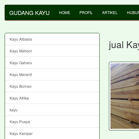
GUDANG KAYU
HOME
PROFIL
ARTIKEL
HUBUN
Kayu Albasia
jual K
Kayu Mahoni
Kayu Gaharu
Kayu Meranti
Kayu Borneo
Kayu Afrika
kayu
Kayu Puspa
Kayu Kamper