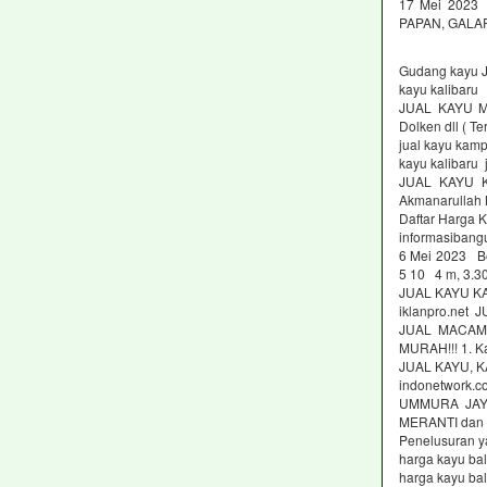
17 Mei 2023
PAPAN, GALAR 
Gudang kayu J
kayu kalibaru
JUAL KAYU M
Dolken dll ( T
jual kayu kamp
kayu kalibaru 
JUAL KAYU K
Akmanarullah 
Daftar Harga 
informasibang
6 Mei 2023 Be
5 10 4 m, 3.30
JUAL KAYU K
iklanpro.ne
JUAL MACAM2
MURAH!!! 1. Ka
JUAL KAYU, 
indonetwork.co
UMMURA JAYA
MERANTI dan 
Penelusuran ya
harga kayu bal
harga kayu bal