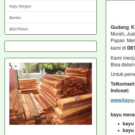
Kayu Sengon
Bambu
Gudang K
Bibit Pohon
Murah, Jua
Papan Mera
08
kami di
Kami menju
Bisa dalam 
Untuk peme
Telkomsel
Indosat: 
www,kayu-
kayu meran
kayu
kayu