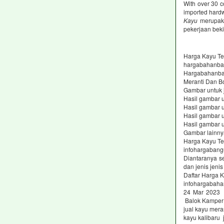
With over 30 c
imported hard
Kayu
merupaka
pekerjaan beki
Harga Kayu Ter
hargabahanba
Hargabahanban
Meranti Dan B
Gambar untuk 
Hasil gambar u
Hasil gambar u
Hasil gambar u
Hasil gambar u
Gambar lainnya
Harga Kayu Ter
infohargaban
Diantaranya se
dan jenis jeni
Daftar Harga 
infohargabaha
24 Mar 2023 
Balok Kamper 
jual kayu meran
kayu kalibaru 