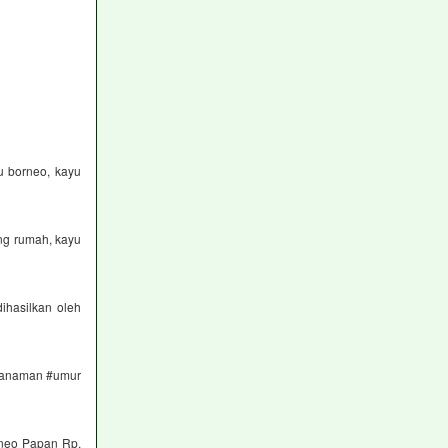
yu borneo, kayu
ng rumah, kayu
ihasilkan oleh
 #tanaman #umur
rneo Papan Rp.