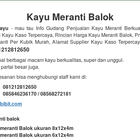
Kayu Meranti Balok
ayu
- mau tau Info Gudang Penjualan Kayu Meranti Berkua
l Kayu Kaso Terpercaya, Rincian Harga Kayu Meranti Balok, Pri
nti Per Kubik Murah, Alamat Supplier Kayu Kaso Terperca
1212812650
al berbagai macam kayu berkualitas, super dan unggul.
partai besar juga.
sanan bisa menghubungi staff kami di:
: 081212812650
085846236170 / 08568272181
bibit.com
ti balok
 meranti Balok ukuran 8x12x4m
 meranti Balok ukuran 6x12x4m