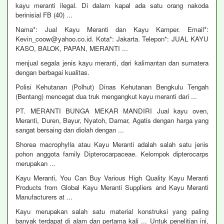
kayu meranti ilegal. Di dalam kapal ada satu orang nakoda
berinisial FB (40) ...
Nama*: Jual Kayu Meranti dan Kayu Kamper. Email*:
Kevin_coow@yahoo.co.id. Kota*: Jakarta. Telepon*: JUAL KAYU
KASO, BALOK, PAPAN, MERANTI ...
menjual segala jenis kayu meranti, dari kalimantan dan sumatera
dengan berbagai kualitas.
Polisi Kehutanan (Polhut) Dinas Kehutanan Bengkulu Tengah
(Bentang) mencegat dua truk mengangkut kayu meranti dari ...
PT. MERANTI BUNGA MEKAR MANDIRI Jual kayu oven,
Meranti, Duren, Bayur, Nyatoh, Damar, Agatis dengan harga yang
sangat bersaing dan diolah dengan ...
Shorea macrophylla atau Kayu Meranti adalah salah satu jenis
pohon anggota family Dipterocarpaceae. Kelompok dipterocarps
merupakan ...
Kayu Meranti, You Can Buy Various High Quality Kayu Meranti
Products from Global Kayu Meranti Suppliers and Kayu Meranti
Manufacturers at ...
Kayu merupakan salah satu material konstruksi yang paling
banyak terdapat di alam dan pertama kali ... Untuk penelitian ini,