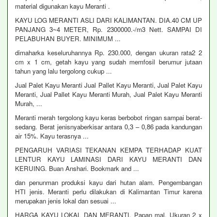
material digunakan kayu Meranti .
KAYU LOG MERANTI ASLI DARI KALIMANTAN. DIA.40 CM UP
PANJANG 3~4 METER, Rp. 2300000.-/m3 Nett. SAMPAI DI
PELABUHAN BUYER. MINIMUM ...
dimaharka keseluruhannya Rp. 230.000, dengan ukuran rata2 2
cm x 1 cm, getah kayu yang sudah memfosil berumur jutaan
tahun yang lalu tergolong cukup ...
Jual Palet Kayu Meranti Jual Pallet Kayu Meranti, Jual Palet Kayu
Meranti, Jual Pallet Kayu Meranti Murah, Jual Palet Kayu Meranti
Murah, ...
Meranti merah tergolong kayu keras berbobot ringan sampai berat-
sedang. Berat jenisnyaberkisar antara 0,3 – 0,86 pada kandungan
air 15%. Kayu terasnya ...
PENGARUH VARIASI TEKANAN KEMPA TERHADAP KUAT
LENTUR KAYU LAMINASI DARI KAYU MERANTI DAN
KERUING. Buan Anshari. Bookmark and ...
dan penunman produksi kayu dari hutan alam. Pengembangan
HTI jenis. Meranti perlu dilakukan di Kalimantan Timur karena
merupakan jenis lokal dan sesuai ...
HARGA KAYU LOKAL DAN MERANTI. Papan mal. Ukuran 2 x