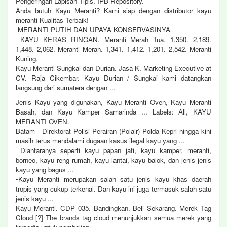
Pengeringan Lapisan Tipis. IPB Repository.
Anda butuh Kayu Meranti? Kami siap dengan distributor kayu
meranti Kualitas Terbaik!
MERANTI PUTIH DAN UPAYA KONSERVASINYA
KAYU KERAS RINGAN. Meranti Merah Tua. 1,350. 2,189.
1,448. 2,062. Meranti Merah. 1,341. 1,412. 1,201. 2,542. Meranti
Kuning.
Kayu Meranti Sungkai dan Durian. Jasa K. Marketing Executive at
CV. Raja Cikembar. Kayu Durian / Sungkai kami datangkan
langsung dari sumatera dengan ...
Jenis Kayu yang digunakan, Kayu Meranti Oven, Kayu Meranti
Basah, dan Kayu Kamper Samarinda ... Labels: All, KAYU
MERANTI OVEN.
Batam - Direktorat Polisi Perairan (Polair) Polda Kepri hingga kini
masih terus mendalami dugaan kasus ilegal kayu yang ...
Diantaranya seperti kayu papan jati, kayu kamper, meranti,
borneo, kayu reng rumah, kayu lantai, kayu balok, dan jenis jenis
kayu yang bagus ...
•Kayu Meranti merupakan salah satu jenis kayu khas daerah
tropis yang cukup terkenal. Dan kayu ini juga termasuk salah satu
jenis kayu ...
Kayu Meranti. CDP 035. Bandingkan. Beli Sekarang. Merek Tag
Cloud [?] The brands tag cloud menunjukkan semua merek yang