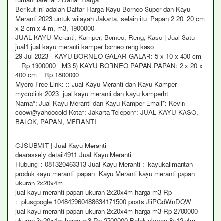
Berikut ini adalah Daftar Harga Kayu Borneo Super dan Kayu
Meranti 2023 untuk wilayah Jakarta, selain itu Papan 2 20, 20 cm
x 2 cm x 4 m, m3, 1900000
JUAL KAYU Meranti, Kamper, Borneo, Reng, Kaso | Jual Satu
jual1 jual kayu meranti kamper borneo reng kaso
29 Jul 2023 KAYU BORNEO GALAR GALAR: 5 x 10 x 400 cm
= Rp 1900000 M3 5) KAYU BORNEO PAPAN PAPAN: 2 x 20 x
400 cm = Rp 1800000
Mycro Free Link: :: Jual Kayu Meranti dan Kayu Kamper
mycrolink 2023 jual kayu meranti dan kayu kamperht
Nama*: Jual Kayu Meranti dan Kayu Kamper Email*: Kevin
coow@yahoocoid Kota*: Jakarta Telepon*: JUAL KAYU KASO,
BALOK, PAPAN, MERANTI
CJSUBMIT | Jual Kayu Meranti
dearassely detail4911 Jual Kayu Meranti
Hubungi : 081320463313 Jual Kayu Meranti : kayukalimantan
produk kayu meranti papan Kayu Meranti kayu meranti papan
ukuran 2x20x4m
jual kayu meranti papan ukuran 2x20x4m harga m3 Rp
: plusgoogle 104843960488634171500 posts JiiPGdWnDQW
jual kayu meranti papan ukuran 2x20x4m harga m3 Rp 2700000
ukuran 3x20x4m harga m3 Rp 2700000 Balok ukuran 8x12x4m