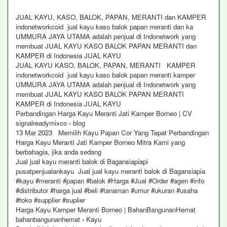
JUAL KAYU, KASO, BALOK, PAPAN, MERANTI dan KAMPER
indonetworkcoid jual kayu kaso balok papan meranti dan ka
UMMURA JAYA UTAMA adalah penjual di Indonetwork yang
membuat JUAL KAYU KASO BALOK PAPAN MERANTI dan
KAMPER di Indonesia JUAL KAYU
JUAL KAYU KASO, BALOK, PAPAN, MERANTI KAMPER
indonetworkcoid jual kayu kaso balok papan meranti kamper
UMMURA JAYA UTAMA adalah penjual di Indonetwork yang
membuat JUAL KAYU KASO BALOK PAPAN MERANTI
KAMPER di Indonesia JUAL KAYU
Perbandingan Harga Kayu Meranti Jati Kamper Borneo | CV
signalreadymixco › blog
13 Mar 2023 Memilih Kayu Papan Cor Yang Tepat Perbandingan
Harga Kayu Meranti Jati Kamper Borneo Mitra Kami yang
berbahagia, jika anda sedang
Jual jual kayu meranti balok di Bagansiapiapi
pusatpenjualankayu Jual jual kayu meranti balok di Bagansiapia
#kayu #meranti #papan #balok #Harga #Jual #Order #agen #info
#distributor #harga jual #beli #tanaman #umur #ukuran #usaha
#toko #supplier #suplier
Harga Kayu Kamper Meranti Borneo | BahanBangunanHemat
bahanbangunanhemat › Kayu