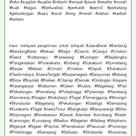
#toko #supplier #suplier #industri #tempat #pusat #reseller #murah
#kuat #bagus #Berkualitas #perkubik #perm3 #perbatang
#gelondongan #kaso #usuk #reng #merah #olahan #serbuk
#terbaru
kami melayani pengiriman untuk wilayah #JawaBarat #Bandung
#BandungBarat #Bekasi #Bogor #Ciamis #Cianjur #Cirebon
#Garut #Indramayu #Karawang #Kuningan #Majalengka
#Pangandaran #Purwakarta #Subang #Sukabumi #Sumedang
#Banjar #Bekasi #Cimahi #Cirebon #Depok #Sukabumi
#Tasikmalaya #JawaTengah #Banjarnegara #Banyumas #Batang
#Blora #Boyolali #Brebes #Cilacap #Demak #Grobogan #Jepara
#Karanganyar #Kebumen #Klaten #Kudus #Magelang #Pati
#Pekalongan #Pemalang #Purbalingga #Purworejo #Rembang
#Semarang #Sragen #Sukoharjo #Tegal #Temanggung #Wonogiri
#Wonosobo #Magelang #Pekalongan #Salatiga #Semarang
#Surakarta #Tegal #JawaTimur #Bangkalan #Banyuwangi #Blitar
#Bojonegoro #Bondowoso #Gresik #Jember #Jombang #Kediri
#Lamongan #Lumajang #Madiun #Magetan #Malang #Mojokerto
#Nganjuk #Ngawi #Pacitan #Pamekasan #Pasuruan #Ponorogo
#Probolinggo #Sampang #Sidoarjo #Situbondo #Sumenep