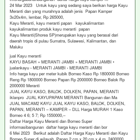
24 Mar 2023 Untuk kayu yang sedang saya berikan harga Kayu
Meranti dan yang murahnya adalah jenis Papan Kamper
3x20x4m, lembar, Rp 265000,
Kayu Meranti, kayu meranti papan kayukalimantan
kayukalimantan produk kayu meranti papan
Kayu Meranti(Shorea SP)merupakan kayu yang berasal dari
daerah tropis di pulau Sumatra, Sulawesi, Kalimantan, dan
Maluku
jual Kayu meranti
KAYU BASAH » MERANTI JAMBI » MERANTI JAMBI •
jualankayu › MERANTI JAMBI › MERANTI JAMBI
Info harga kayu per meter kubik Borneo Kaso Rp 1800000 Borneo
Reng Rp 1800000 Borneo Papan Rp 2000000 Borneo Balok Rp
2000000 Meranti
JUAL KAYU KASO, BALOK, DOLKEN, PAPAN, MERANTI
iklanpro JUAL KAYUPAPAN MERANTI Bangunan dan Ma
JUAL MACAM2 KAYU JUAL KAYU KASO, BALOK, DOLKEN,
PAPAN, MERANTI – KAMPER – DLL Harga MURAH 1 Kaso
Borneo 4 6; 5 7; Rp 1550000,–
Daftar Harga Kayu Meranti dan Borneo Super
informasibangunan daftar harga kayu meranti dan bor
6 Mei 2023 Berikut adalah Daftar Harga Kayu Meranti dan Kayu
Borneo Super di wilayah Papan 2 cm x 20 cm x 4 m, 2400000, ,