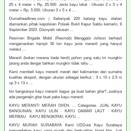
20 x 4 meter = Rp. 25.000. Jenis kayu lokal : Ukuran 2 x 3 x 4
meter = Rp. 5.000. Ukuran 3 x 5 x 4 ...
Dumaiheadlines.com | Sebanyak 220 batang kayu olahan
diamankan pihak kepolisian Polsek Bukit Kapur Sabtu kemarin, 6
September 2023. Disinyalir ratusan ...
Resimen Brigade Mobil (Resmob) Menggala Johson berhasil
mengamankan hampir 30 ton kayu jenis meranti yang hanyut
melalui ...
Meranti (bukan merana tiada henti) pohon yang satu ini mungkin
jarang anda dengar bahkan mungkin tidak tahu ...
Kami membeli kayu meranti merah dari kalimantan dan sumatra
kualitas eksport, dengan ukuran sebagai berikut : 3 x 10 x 2,5 m
up 3 x 13 x ...
klo bangsanya kayu meranti bagus ga buat bahan gitar?,,soalnya
ada pengerajin gitar buat pake kayu meranti.
KAYU MERANTI MERAH OVEN. ... Categories. JUAL KAYU
BANGUNAN. KAYU ULIN · KAYU DAMAR LAUT · KAYU
MERBAU · KAYU BENGKIRAI; KAYU ...
KAYU MURAH SURABAYA Kami UDDuta Kayu Surabaya
menyediakan kayu yang murah dan berkualitas tinggi Har. Jual