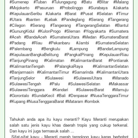
#Sumenep #Tuban #Tulungagung #Batu #Blitar #Malang
#Mojokerto #Pasuruan #Probolinggo #Surabaya #Jakarta
#KepulauanSeribu #Jakarta #Barat #Pusat #Selatan #Timur
#Utara #banten #Lebak #Pandeglang #Serang #Tangerang
#Cilegon #Serang #Tangerang #TangerangSelatan #Bantul
#GunungKidul #KulonProgo #Sleman #Yogyakarta #Sumatera
#Aceh #BandaAceh #SumateraUtara #Medan #SumateraBarat
#Padang #Riau #Pekanbaru #Jambi #SumateraSelatan
#Palembang #Bengkulu #Lampung #BandarLampung
#KepulauanBangkaBelitung #PangkalPinang #KepulauanRiau
#TanjungPinang #Kalimatan #KalimantanBarat #Pontianak
#KalimantanTengah #PalangkaRaya #KalimantanSelatan
#Banjarmasin #KalimantanTimur #Samarinda #KalimantanUtara
#TanjungSelor #Sulawesi #SulawesiUtara #Manado
#SulawesiTengah #Palu #SulawesiSelatan #Makassar
#SulawesiTenggara #Kendari #SulawesiBarat #Mamuju
#Gorontalo #SundaKecil #Bali #Denpasar #NusaTenggaraTimur
#Kupang #NusaTenggaraBarat #Mataram #lombok
Tahukah anda apa itu kayu meranti? Kayu Meranti merupakan
salah satu jenis kayu khas daerah tropis yang cukup terkenal.
Dan kayu ini juga termasuk salah ...
Sifat-sifat kayu - Meranti merah tergolong kayu keras berbobot