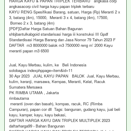
HARGA KAYU & PAPAN TRIPLEK TERBARU angkasa corp
angkasacorp civil harga kayu papan triplek terbaru
KAYU RENG Spesifikasi Barang, satuan, Harga (Rp) Meranti 2 x
3, batang (4m), 15000, Meranti 3 x 4, batang (4m), 17500,
Borneo 2 x 3, batang (4m)
[PDF]Daftar Harga Satuan Bahan Bagunan
shbjbantulkabgoid standarisasi harga iii konstruksi III Gpdf
Standardisasi Harga Barang dan Jasa Nomor 79 Tahun 2023 F
DAFTAR m3 8000000 balok m3 7500000 reng m' 2000 Kayu
meranti papan m3 6500
Jual, Kayu Merbau, kulim, ke Beli Indonesia
solobagus indexphppage=item&id=11
30 Apr 2023 JUAL KAYU PAPAN BALOK Jual, Kayu Merbau,
kulim, keranji, marsawa, Kempas, Meranti, Kelat, Racuk
Sumatera Mersawa
PK RIMBA UTAMA , Jakarta
rimbautama
meranti (oven dan basah), kompas, racuk, RC (Rimba
Campuran), papan cor dll Tags: bangunan, gudang kayu, jual beli
kayu, kamper, kayu, kayu bekasi,
DAFTAR HARGA KAYU DAN TRIPLEK MULTIPLEK 2023
daftarharga99 › Bahan Bangunan