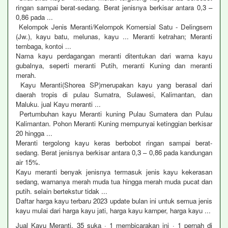
ringan sampai berat-sedang. Berat jenisnya berkisar antara 0,3 –
0,86 pada ...
Kelompok Jenis Meranti/Kelompok Komersial Satu - Delingsem
(Jw.), kayu batu, melunas, kayu ... Meranti ketrahan; Meranti
tembaga, kontoi ...
Nama kayu perdagangan meranti ditentukan dari warna kayu
gubalnya, seperti meranti Putih, meranti Kuning dan meranti
merah.
Kayu Meranti(Shorea SP)merupakan kayu yang berasal dari
daerah tropis di pulau Sumatra, Sulawesi, Kalimantan, dan
Maluku. jual Kayu meranti ...
Pertumbuhan kayu Meranti kuning Pulau Sumatera dan Pulau
Kalimantan. Pohon Meranti Kuning mempunyai ketinggian berkisar
20 hingga ...
Meranti tergolong kayu keras berbobot ringan sampai berat-
sedang. Berat jenisnya berkisar antara 0,3 – 0,86 pada kandungan
air 15%.
Kayu meranti benyak jenisnya termasuk jenis kayu kekerasan
sedang, warnanya merah muda tua hingga merah muda pucat dan
putih. selain bertekstur tidak ...
Daftar harga kayu terbaru 2023 update bulan ini untuk semua jenis
kayu mulai dari harga kayu jati, harga kayu kamper, harga kayu ...
Jual Kayu Meranti. 35 suka · 1 membicarakan ini · 1 pernah di