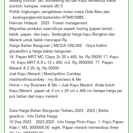
sedang (contoh: jati, sonokeling dll) dan kayu bertekstur kasar
(contoh: kempas, meranti dll) 5
Politik lingkungan: pengelolaan hutan masa Orde Baru dan
: booksgooglecoid booksisbn=9794616885
Herman Hidayat 2023 Forest management
Mayoritas produksi sawmillnya seperti fooring (papan lantai) ,
balok, papan, dan kayu Sedangkan harga kayu Bengkire dan
Meranti untuk balok mencapai Rp
Harga Bahan Bangunan | MEDIA ONLINE Griya Kaltim
griyakaltim p harga bahan bangunan
16, Papan MRT MC Class 2x 20 x 400, lbr, Rp 55000 17, Kayu
19, Kayu MRT A 8 x 12 x 400, m3, Rp 3500000 77, Papan
Meranti A 2 20, bj, Rp 50000
Jual Kayu Meranti | Marshyellino Cambey
marshyellinocambey › my Business & Me
Home » my Business & Me » Jual Kayu Meranti Anda butuh
Kayu Meranti papan uk 2 cm x 20 cm x 400 cm berapa harga per
pcs bahan dari kayu meranti
Data Harga Bahan Bangunan Terbaru 2023 2023 | Berita
gresikco › Info Daftar Harga
10 Des 2023 2023 2023 · Info Harga Pintu Kayu 1, Kayu Papan
Klas I, M3, 3000000,00 eight, Papan meranti tremendous three
20, Lbr, 2800000,00