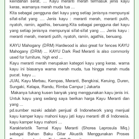
keindahan serat, ... Kayu meranti merah termasuk jenis kayu
keras, warnanya merah muda tua ...
Kita sebagai pengguna dari kayu yang setiap jenisnya mempunyai
sifat-sifat yang .... Jenis kayu : meranti merah, meranti putih,
nyatoh, ramin, agathis, benuang.Kita sebagai pengguna dari kayu
yang setiap jenisnya mempunyai sifat-sifat yang .... Jenis kayu :
meranti merah, meranti putih, nyatoh, ramin, agathis, benuang.
KAYU Mahogany (DRM) Hardwood is also great for fences KAYU
Mahogany (DRM) ... KAYU Dark Red Meranti is also commonly
used for furniture, high end ...
Kayu meranti merah merupakan kategori kayu yang keras. warna
kayu ini biasanya warna merah muda, tua hingga merah muda
pucat. kayu ...
JUAL Kayu Merbau, Kempas, Meranti, Bengkirai, Keruing, Duren,
Sungaki, Kelapa, Randu, Rimba Campur | Jakarta
Makanya tukang kusen banyak yang menggunakan kayu jenis ini.
Untuk kayu yang sedang saya berikan harga Kayu Meranti dan
yang ...
pd.sumber rezeki adalah penjual di Indonetwork yang menjual
kayu kamper kayu mahoni kayu jati kayu meranti dll di Indonesia.
kayu kamper kayu mahoni ...
Karakteristik Termal Kayu Meranti (Shorea Leprosula Miq.)
sebagai Bahan Baku Gitar Akustik Menggunakan Proses