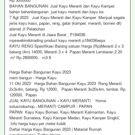
Rp 3000000
BAHAN BANGUNAN: Jual Kayu Meranti dan Kayu Kamper
bahan bahanbangunan jual kayu meranti dan kayu ka
7 Agt 2023 Jual Kayu Meranti dan Kayu Kamper Menjual segala
jenis kayu kaso, papan, reng, galar (kamper, meranti, borneo dll)
alamat Jl Pelabuhan
Jual Kayu Meranti di Jawa Barat , P184036
mpswebindotrading product kayu meranti p184036aspx
KAYU RENG Spesifikasi Barang satuan Harga (Rp)Meranti 2 x 3
batang (4m) 14000, Meranti 3 x 4 Papan Meranti Lembaran 2 20
m³ Rp 2800000, m3 8
Harga Bahan Bangunan Kayu 2023
mem bangun › Harga Kayu
11 Okt 2023 Harga Bahan Bangunan Kayu 2023 Reng Meranti
2x3x4m, batang, Rp 12000, Papan Meranti 3x20x4m, lembar, Rp
120000, Papan
JUAL KAYU BANGUNAN » KAYU MERANTI Home
solusindoshop › MERANTI CAMPUR › PAPAN
PAPAN Kayu Kayu Borneo, Kayu Meranti Kalimantan, Kayu
Meranti Sumatera, Kayu Kamper Medan, Kayu Kamper Singkil,
Info harga kayu per meter kubik
Daftar Harga Kayu Bangunan 2023 | Material Rumah
rumahmaterial › Daftar Harga