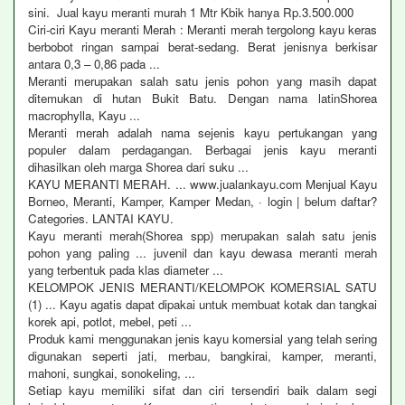
sini. Jual kayu meranti murah 1 Mtr Kbik hanya Rp.3.500.000
Ciri-ciri Kayu meranti Merah : Meranti merah tergolong kayu keras
berbobot ringan sampai berat-sedang. Berat jenisnya berkisar
antara 0,3 – 0,86 pada ...
Meranti merupakan salah satu jenis pohon yang masih dapat
ditemukan di hutan Bukit Batu. Dengan nama latinShorea
macrophylla, Kayu ...
Meranti merah adalah nama sejenis kayu pertukangan yang
populer dalam perdagangan. Berbagai jenis kayu meranti
dihasilkan oleh marga Shorea dari suku ...
KAYU MERANTI MERAH. ... www.jualankayu.com Menjual Kayu
Borneo, Meranti, Kamper, Kamper Medan, · login | belum daftar?
Categories. LANTAI KAYU.
Kayu meranti merah(Shorea spp) merupakan salah satu jenis
pohon yang paling ... juvenil dan kayu dewasa meranti merah
yang terbentuk pada klas diameter ...
KELOMPOK JENIS MERANTI/KELOMPOK KOMERSIAL SATU
(1) ... Kayu agatis dapat dipakai untuk membuat kotak dan tangkai
korek api, potlot, mebel, peti ...
Produk kami menggunakan jenis kayu komersial yang telah sering
digunakan seperti jati, merbau, bangkirai, kamper, meranti,
mahoni, sungkai, sonokeling, ...
Setiap kayu memiliki sifat dan ciri tersendiri baik dalam segi