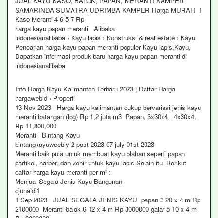
JUAL KAYU KASO, BALOK, PAPAN, MERANTI KAMPER
SAMARINDA SUMATRA UDRIMBA KAMPER Harga MURAH 1
Kaso Meranti 4 6 5 7 Rp
harga kayu papan meranti Alibaba
indonesianalibaba › Kayu lapis › Konstruksi & real estate › Kayu
Pencarian harga kayu papan meranti populer Kayu lapis,Kayu,
Dapatkan informasi produk baru harga kayu papan meranti di
indonesianalibaba
Info Harga Kayu Kalimantan Terbaru 2023 | Daftar Harga
hargawebid › Properti
13 Nov 2023 Harga kayu kalimantan cukup bervariasi jenis kayu
meranti batangan (log) Rp 1,2 juta m3 Papan, 3x30x4 4x30x4,
Rp 11,800,000
Meranti Bintang Kayu
bintangkayuweebly 2 post 2023 07 july 01st 2023
Meranti baik pula untuk membuat kayu olahan seperti papan
partikel, harbor, dan venir untuk kayu lapis Selain itu Berikut
daftar harga kayu meranti per m³ :
Menjual Segala Jenis Kayu Bangunan
djunaidi1
1 Sep 2023 JUAL SEGALA JENIS KAYU papan 3 20 x 4 m Rp
2100000 Meranti balok 6 12 x 4 m Rp 3000000 galar 5 10 x 4 m