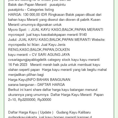
Balok dan Papan Meranti pusatpintu
pusatpintu › Categories listing
HARGA: 130 000,00 IDR Ringkasan Balok papan dibuat dari
bahan kayu Meranti yang diserut dan dioven di pabrik Kusen
Meranti umumnya digunakan untuk
Mycro Spot: :: JUAL KAYU KASO,BALOK,PAPAN MERANTI
mycrospot jual kayu kasobalokpapan meranti 9140
Judul: JUAL KAYU KASO,BALOK,PAPAN MERANTI Website:
mycropedia Isi Iklan: Jual Kayu Jenis
RENG,KASO,BALOK,PAPAN,DOLKEN
kayu meranti « CV SARI AGUNG JAYA
cvsariagungjayablogdetik category stock kayu kayu meranti
16 Feb 2023 Meranti merah baik pula untuk membuat kayu
olahan seperti papan Harga kayu meranti yang tak begitu mahal
menjadikan pilihan bagi
Harga Kayu|INFO BAHAN BANGUNAN
sarana bangunan › DAFTAR HARGA
Berikut ini kami share daftar harga kayu batangan menurut
ukurannya yang umumnya Daftar Harga Kayu Meranti Papan
2×10, Rp3200000, Rp30000
Daftar Harga Kayu ( Update ) Gudang Kayu Kalibaru
gudangkayujakarta jual kayu borneo meranti kamper d