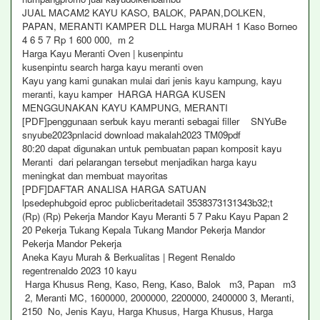
JUAL MACAM2 KAYU KASO, BALOK, PAPAN,DOLKEN,
PAPAN, MERANTI KAMPER DLL Harga MURAH 1 Kaso Borneo
4 6 5 7 Rp 1 600 000, m 2
Harga Kayu Meranti Oven | kusenpintu
kusenpintu search harga kayu meranti oven
Kayu yang kami gunakan mulai dari jenis kayu kampung, kayu
meranti, kayu kamper HARGA HARGA KUSEN
MENGGUNAKAN KAYU KAMPUNG, MERANTI
[PDF]penggunaan serbuk kayu meranti sebagai filler SNYuBe
snyube2023pnlacid download makalah2023 TM09pdf
80:20 dapat digunakan untuk pembuatan papan komposit kayu
Meranti dari pelarangan tersebut menjadikan harga kayu
meningkat dan membuat mayoritas
[PDF]DAFTAR ANALISA HARGA SATUAN
lpsedephubgoid eproc publicberitadetail 3538373131343b32;t
(Rp) (Rp) Pekerja Mandor Kayu Meranti 5 7 Paku Kayu Papan 2
20 Pekerja Tukang Kepala Tukang Mandor Pekerja Mandor
Pekerja Mandor Pekerja
Aneka Kayu Murah & Berkualitas | Regent Renaldo
regentrenaldo 2023 10 kayu
Harga Khusus Reng, Kaso, Reng, Kaso, Balok m3, Papan m3
2, Meranti MC, 1600000, 2000000, 2200000, 2400000 3, Meranti,
2150 No, Jenis Kayu, Harga Khusus, Harga Khusus, Harga