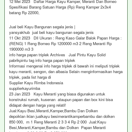
12 Mei 2023 Daftar Harga Kayu Kamper, Meranti Dan Borneo
Spesifikasi Barang Satuan Harga (Rp) Reng Kamper 2x3x4
batang Rp 22000,
Jual beli Kayu Bangunan segala jenis |
yansyakhub jual beli kayu bangunan segala jenis
11 Okt 2023 Dll Ukuran : Reng Kaso Galar Balok Papan Harga :
(RENG) 1 Reng Borneo Rp 1200000 m3 2 Reng Meranti Rp
1900000 m3 3
info harga papan triplek Archives Jual Pintu Kayu Solid
pabrikpintu tag info harga papan triplek
Informasi mengenai info harga triplek di bawah ini meliputi triplek
kayu meranti, sengon, dan albasia Selain menginformasikan harga
triplek, pada list harga di
Supplier Kayu Rimba Indonesia
supplierkayurimba
23 Jan 2023 Kayu Meranti yang biasa digunakan untuk
konstruksi rumah, kusenan ataupun papan dan box kini bisa
didapat dengan harga yang relatif
Jual:Kayu Besi,Meranti,Kamper,Bambu Dan Dolken
depoiklan iklan jualkayu besimerantikamperbambu dan dolken
850 000, m 1 Reng Meranti 2 3 3 4 Rp 2 000 Jual:Kayu
Besi,Meranti,Kamper,Bambu dan Dolken Papan Meranti