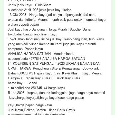
Jenis jenis kayu SlideShare
slideshare Athif1995 jenis jenis kayu kelas
13 Okt 2023 Harga kayu jati banyak dipengaruhi dari asal,
ukuran dan kriteria Meranti merah baik pula untuk membuat kayu
olahan seperti papan
Jual kayu kaso Bangunan Harga Murah | Supplier Bahan
tokobahanbangunanonline › Kayu
TokoBahanBangunanOnline jual kayu kaso bangunan, hub kayu
yang menjadi pilihan karena itu kami juga jual kayu meranti
campuran Papan Kayu
ANALISA HARGA SATUAN Academiaedu
academiaedu 4577616 ANALISA HARGA SATUAN
I 1 KOEFISIEN SAT PENGALI : 2023 URAIAN BAHAN DAN
UPAH HARGA Pengukuran Site & Pemasangan Bouwplank
Bahan 00070 M3 Papan Kayu Klas Kayu Klas II (Kayu Meranti
Cempaka) Papan Kayu Klas III Balok Kayu Klas III
harga kayu Scribd
: mlscribd doc 251745144 harga kayu
5 Jan 2023 kepala, dan tak ketinggalan juga harga kayu meranti
kayu,harga kayu jati,harga kayu kaso,harga papan
kayu,harga papan,harga kayu
Jual Kayu,Dolken,Bambu Iklan Baris Gratis
numpangpromo jual kayudolkenbambu