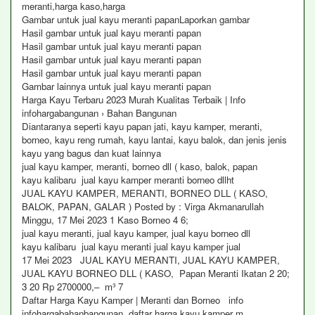
meranti,harga kaso,harga
Gambar untuk jual kayu meranti papanLaporkan gambar
Hasil gambar untuk jual kayu meranti papan
Hasil gambar untuk jual kayu meranti papan
Hasil gambar untuk jual kayu meranti papan
Hasil gambar untuk jual kayu meranti papan
Gambar lainnya untuk jual kayu meranti papan
Harga Kayu Terbaru 2023 Murah Kualitas Terbaik | Info
infohargabangunan › Bahan Bangunan
Diantaranya seperti kayu papan jati, kayu kamper, meranti,
borneo, kayu reng rumah, kayu lantai, kayu balok, dan jenis jenis
kayu yang bagus dan kuat lainnya
jual kayu kamper, meranti, borneo dll ( kaso, balok, papan
kayu kalibaru jual kayu kamper meranti borneo dllht
JUAL KAYU KAMPER, MERANTI, BORNEO DLL ( KASO,
BALOK, PAPAN, GALAR ) Posted by : Virga Akmanarullah
Minggu, 17 Mei 2023 1 Kaso Borneo 4 6;
jual kayu meranti, jual kayu kamper, jual kayu borneo dll
kayu kalibaru jual kayu meranti jual kayu kamper jual
17 Mei 2023 JUAL KAYU MERANTI, JUAL KAYU KAMPER,
JUAL KAYU BORNEO DLL ( KASO, Papan Meranti Ikatan 2 20;
3 20 Rp 2700000,– m³ 7
Daftar Harga Kayu Kamper | Meranti dan Borneo info
infohargabahanbangunan daftar harga kayu kamper m