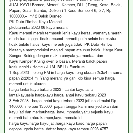
JUAL KAYU Borneo, Meranti, Kamper, DLL ( Reng, Kaso, Balok,
Papan, Galar, Bambu, Dolken ) 1 Kaso Borneo 4 6; 5 7; Rp
1600000,– m³ 2 Balok Borneo
PK Duta Rimba: Kayu Meranti
pkdutarimba 2023 06 kayu meranti
Kayu meranti merah termasuk jenis kayu keras, warnanya merah
muda tua hingga tidak sepucat meranti putih selain bertekstur
tidak terlalu halus, kayu meranti juga tidak PK Duta Rimba
biasanya memproduksi menjadi papan ataupun balok Harga Kayu
Sengon Seiring dengan makin banyaknya manfaat dan
Kayu Kamper Kruing oven & basah, Meranti balok,papan
kaskuscoid › Home › JUAL BELI › Furniture
1 Sep 2023 tolong PM in harga kayu reng ukuran 2x3x4 m sama
papan 2x20x4 m Yang meranti ya gan, klo bisa semua harga
meranti untuk ukuran
harga lantai kayu terbaru 2023 | Lantai kayu asia
lantaikayuasia hargakayu harga lantai kayu terbaru 2023
3 Feb 2023 harga lantai kayu terbaru 2023 jati solid mulai Rp
140000, merbau 135000 papan tangga kami menyediakan dari
kayu jati dan merbauharga kayu momala,yaitu sejenis kayu
meranti batu,atau kamper,kayu momala ini
harga kayu,harga kayu jati,harga kayu kaso,harga papan
depopalugada berita daftar harga kayu terbaru 2023 4757