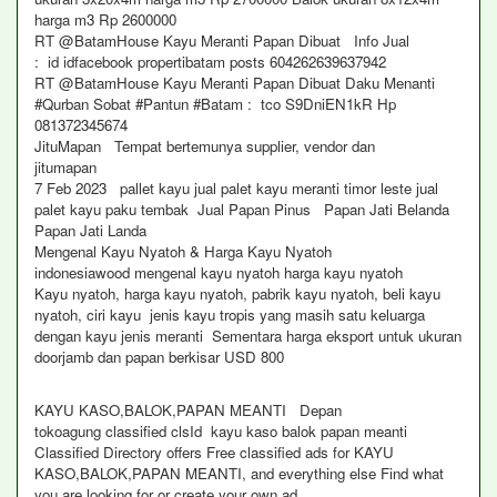
harga m3 Rp 2600000
RT @BatamHouse Kayu Meranti Papan Dibuat Info Jual
: id idfacebook propertibatam posts 604262639637942
RT @BatamHouse Kayu Meranti Papan Dibuat Daku Menanti
#Qurban Sobat #Pantun #Batam : tco S9DniEN1kR Hp
081372345674
JituMapan Tempat bertemunya supplier, vendor dan
jitumapan
7 Feb 2023 pallet kayu jual palet kayu meranti timor leste jual
palet kayu paku tembak Jual Papan Pinus Papan Jati Belanda
Papan Jati Landa
Mengenal Kayu Nyatoh & Harga Kayu Nyatoh
indonesiawood mengenal kayu nyatoh harga kayu nyatoh
Kayu nyatoh, harga kayu nyatoh, pabrik kayu nyatoh, beli kayu
nyatoh, ciri kayu jenis kayu tropis yang masih satu keluarga
dengan kayu jenis meranti Sementara harga eksport untuk ukuran
doorjamb dan papan berkisar USD 800
KAYU KASO,BALOK,PAPAN MEANTI Depan
tokoagung classified clsId kayu kaso balok papan meanti
Classified Directory offers Free classified ads for KAYU
KASO,BALOK,PAPAN MEANTI, and everything else Find what
you are looking for or create your own ad