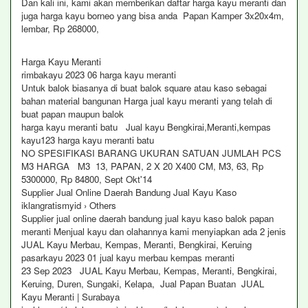
Dan kali ini, kami akan memberikan daftar harga kayu meranti dan
juga harga kayu borneo yang bisa anda Papan Kamper 3x20x4m,
lembar, Rp 268000,
Harga Kayu Meranti
rimbakayu 2023 06 harga kayu meranti
Untuk balok biasanya di buat balok square atau kaso sebagai
bahan material bangunan Harga jual kayu meranti yang telah di
buat papan maupun balok
harga kayu meranti batu Jual kayu Bengkirai,Meranti,kempas
kayu123 harga kayu meranti batu
NO SPESIFIKASI BARANG UKURAN SATUAN JUMLAH PCS
M3 HARGA M3 13, PAPAN, 2 X 20 X400 CM, M3, 63, Rp
5300000, Rp 84800, Sept Okt'14
Supplier Jual Online Daerah Bandung Jual Kayu Kaso
iklangratismyid › Others
Supplier jual online daerah bandung jual kayu kaso balok papan
meranti Menjual kayu dan olahannya kami menyiapkan ada 2 jenis
JUAL Kayu Merbau, Kempas, Meranti, Bengkirai, Keruing
pasarkayu 2023 01 jual kayu merbau kempas meranti
23 Sep 2023 JUAL Kayu Merbau, Kempas, Meranti, Bengkirai,
Keruing, Duren, Sungaki, Kelapa, Jual Papan Buatan JUAL
Kayu Meranti | Surabaya