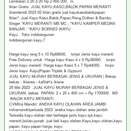
Lembaran 2 20 3 20 Rp 2 850 000, m
Iklan Gratis: JUAL KAYU,KASO,BALOK,PAPAN MERANTI
iklandenidi 2023 02 iklan gratis jual kayukasobalokpapan
Iklan*: Jual Kayu Kaso,Balok,Papan,Reng,Dolken & Bambu
Steger *KAYU MERANTI MB MC ; *KAYU KAMPER MEDAN
BANJAR ; *KAYU BORNE0 (KAYU
Kayu Toko indobangunan
indobangunan kayu,7
Harga kayu reng 5 x 10 Rp68000, lonjor Jenis kayu meranti
Free Delivery untuk Harga kayu Kaso 4 x 6 Rp36000, lonjor
Jenis kayu meranti Harga kayu Kaso 5 x 7 Rp44000, lonjor
Jenis kayu Kayu|Papan Triplek & Gypsum
JUAL KAYU MURAH BERBAGAI JENIS & UKURAN | Bekas
bekas › Iklanes › kafilah's iklane
29 Mei 2023 JUAL KAYU MURAH BERBAGAI JENIS &
UKURAN, bekas PAPAN: 2 x 20 x 400 cm = Rp 1700000 M3
BALOK KAYU MERANTI
CVMitra Mandiri: ANEKA KAYU OLAHAN AREA JAMBI
mitramandiripersada 2023 aneka kayu olahan area jambih
Tersedia kayu olahan dari berbagai jenis kayu spt,kayu
meranti,bulian,punak jual beli kayu olahan,Kayu,kayu olahan,kayu
papan, kayu papan harga, kayu