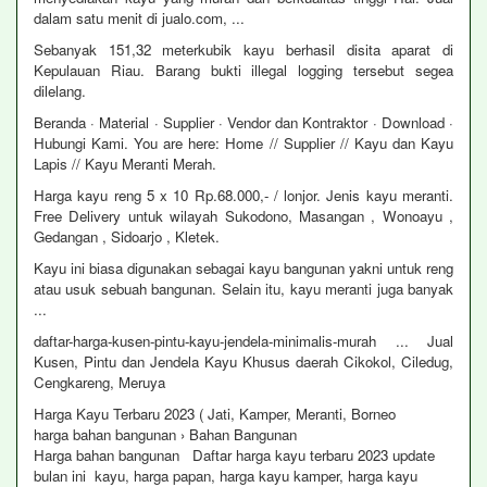
dalam satu menit di jualo.com, ...
Sebanyak 151,32 meterkubik kayu berhasil disita aparat di
Kepulauan Riau. Barang bukti illegal logging tersebut segea
dilelang.
Beranda · Material · Supplier · Vendor dan Kontraktor · Download ·
Hubungi Kami. You are here: Home // Supplier // Kayu dan Kayu
Lapis // Kayu Meranti Merah.
Harga kayu reng 5 x 10 Rp.68.000,- / lonjor. Jenis kayu meranti.
Free Delivery untuk wilayah Sukodono, Masangan , Wonoayu ,
Gedangan , Sidoarjo , Kletek.
Kayu ini biasa digunakan sebagai kayu bangunan yakni untuk reng
atau usuk sebuah bangunan. Selain itu, kayu meranti juga banyak
...
daftar-harga-kusen-pintu-kayu-jendela-minimalis-murah ... Jual
Kusen, Pintu dan Jendela Kayu Khusus daerah Cikokol, Ciledug,
Cengkareng, Meruya
Harga Kayu Terbaru 2023 ( Jati, Kamper, Meranti, Borneo
harga bahan bangunan › Bahan Bangunan
Harga bahan bangunan Daftar harga kayu terbaru 2023 update
bulan ini kayu, harga papan, harga kayu kamper, harga kayu