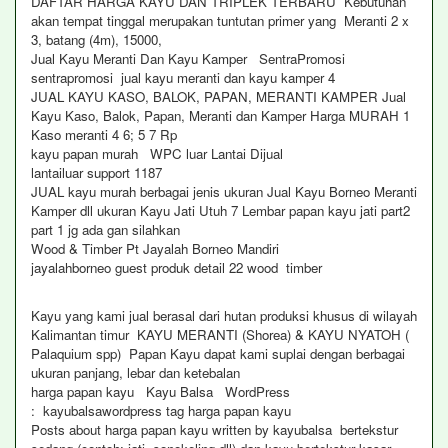
DAFTAR HARGA KAYU DAN TRIPLEK TERBARU Kebutuhan
akan tempat tinggal merupakan tuntutan primer yang Meranti 2 x
3, batang (4m), 15000,
Jual Kayu Meranti Dan Kayu Kamper SentraPromosi
sentrapromosi jual kayu meranti dan kayu kamper 4
JUAL KAYU KASO, BALOK, PAPAN, MERANTI KAMPER Jual
Kayu Kaso, Balok, Papan, Meranti dan Kamper Harga MURAH 1
Kaso meranti 4 6; 5 7 Rp
kayu papan murah WPC luar Lantai Dijual
lantailuar support 1187
JUAL kayu murah berbagai jenis ukuran Jual Kayu Borneo Meranti
Kamper dll ukuran Kayu Jati Utuh 7 Lembar papan kayu jati part2
part 1 jg ada gan silahkan
Wood & Timber Pt Jayalah Borneo Mandiri
jayalahborneo guest produk detail 22 wood timber
Kayu yang kami jual berasal dari hutan produksi khusus di wilayah
Kalimantan timur KAYU MERANTI (Shorea) & KAYU NYATOH (
Palaquium spp) Papan Kayu dapat kami suplai dengan berbagai
ukuran panjang, lebar dan ketebalan
harga papan kayu Kayu Balsa WordPress
: kayubalsawordpress tag harga papan kayu
Posts about harga papan kayu written by kayubalsa bertekstur