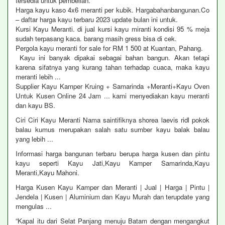
tersedia untuk pembelian.
Harga kayu kaso 4x6 meranti per kubik. Hargabahanbangunan.Co
– daftar harga kayu terbaru 2023 update bulan ini untuk.
Kursi Kayu Meranti. di jual kursi kayu miranti kondisi 95 % meja
sudah terpasang kaca. barang masih gress bisa di cek.
Pergola kayu meranti for sale for RM 1 500 at Kuantan, Pahang.
Kayu ini banyak dipakai sebagai bahan bangun. Akan tetapi
karena sifatnya yang kurang tahan terhadap cuaca, maka kayu
meranti lebih ...
Supplier Kayu Kamper Kruing + Samarinda +Meranti+Kayu Oven
Untuk Kusen Online 24 Jam ... kami menyediakan kayu meranti
dan kayu BS.
Ciri Ciri Kayu Meranti Nama saintifiknya shorea laevis ridl pokok
balau kumus merupakan salah satu sumber kayu balak balau
yang lebih ...
Informasi harga bangunan terbaru berupa harga kusen dan pintu
kayu seperti Kayu Jati,Kayu Kamper Samarinda,Kayu
Meranti,Kayu Mahoni.
Harga Kusen Kayu Kamper dan Meranti | Jual | Harga | Pintu |
Jendela | Kusen | Aluminium dan Kayu Murah dan terupdate yang
mengulas ...
“Kapal itu dari Selat Panjang menuju Batam dengan mengangkut