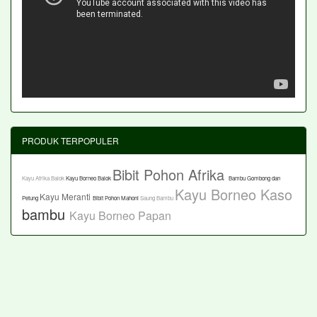
PRODUK TERPOPULER
Bibit Pohon Afrika
Kayu Afrika Balok
Kayu Borneo Balok
Bambu Gombong dan
Kayu Borneo Kaso
Kayu Meranti
Petung
Bibit Pohon Mahoni
Saung Bambu
bambu
Kayu Borneo Papan