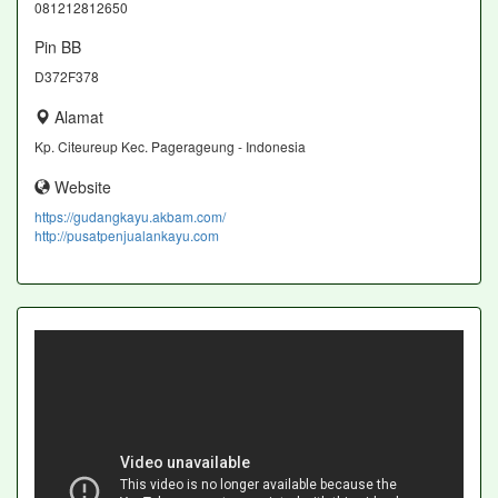
081212812650
Pin BB
D372F378
Alamat
Kp. Citeureup Kec. Pagerageung - Indonesia
Website
https://gudangkayu.akbam.com/
http://pusatpenjualankayu.com