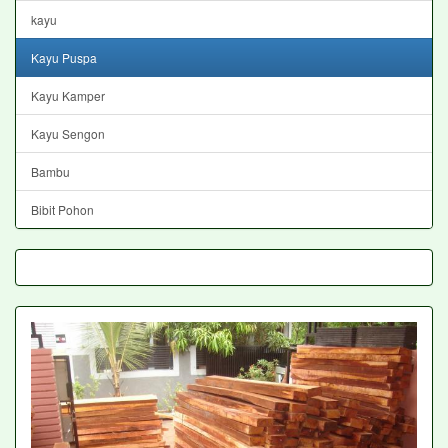
kayu
Kayu Puspa
Kayu Kamper
Kayu Sengon
Bambu
Bibit Pohon