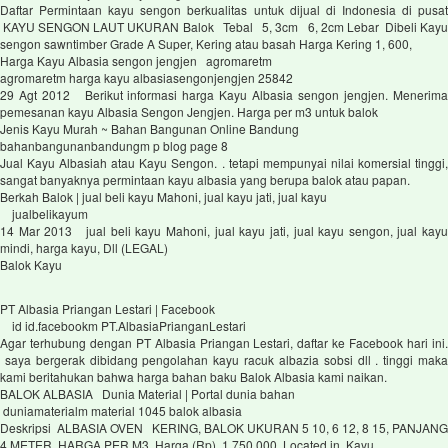
Daftar Permintaan kayu sengon berkualitas untuk dijual di Indonesia di pusat
KAYU SENGON LAUT UKURAN Balok Tebal 5, 3cm 6, 2cm Lebar Dibeli Kayu
sengon sawntimber Grade A Super, Kering atau basah Harga Kering 1, 600,
Harga Kayu Albasia sengon jengjen agromaretm
agromaretm harga kayu albasiasengonjengjen 25842
29 Agt 2012 Berikut informasi harga Kayu Albasia sengon jengjen. Menerima
pemesanan kayu Albasia Sengon Jengjen. Harga per m3 untuk balok
Jenis Kayu Murah ~ Bahan Bangunan Online Bandung
bahanbangunanbandungm p blog page 8
Jual Kayu Albasiah atau Kayu Sengon. . tetapi mempunyai nilai komersial tinggi,
sangat banyaknya permintaan kayu albasia yang berupa balok atau papan.
Berkah Balok | jual beli kayu Mahoni, jual kayu jati, jual kayu
jualbelikayum
14 Mar 2013 jual beli kayu Mahoni, jual kayu jati, jual kayu sengon, jual kayu
mindi, harga kayu, Dll (LEGAL)
Balok Kayu
PT Albasia Priangan Lestari | Facebook
id id.facebookm PT.AlbasiaPrianganLestari
Agar terhubung dengan PT Albasia Priangan Lestari, daftar ke Facebook hari ini.
saya bergerak dibidang pengolahan kayu racuk albazia sobsi dll . tinggi maka
kami beritahukan bahwa harga bahan baku Balok Albasia kami naikan.
BALOK ALBASIA Dunia Material | Portal dunia bahan
duniamaterialm material 1045 balok albasia
Deskripsi ALBASIA OVEN KERING, BALOK UKURAN 5 10, 6 12, 8 15, PANJANG
4 METER, HARGA PER M3. Harga (Rp) 1,750,000. Located in Kayu