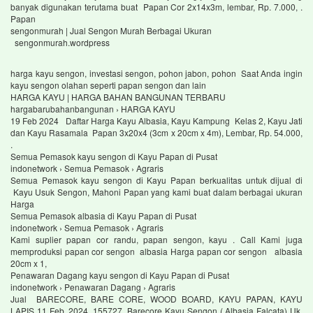
banyak digunakan terutama buat Papan Cor 2x14x3m, lembar, Rp. 7.000, .
Papan
sengonmurah | Jual Sengon Murah Berbagai Ukuran
sengonmurah.wordpress
harga kayu sengon, investasi sengon, pohon jabon, pohon Saat Anda ingin
kayu sengon olahan seperti papan sengon dan lain
HARGA KAYU | HARGA BAHAN BANGUNAN TERBARU
hargabarubahanbangunan › HARGA KAYU
19 Feb 2024 Daftar Harga Kayu Albasia, Kayu Kampung Kelas 2, Kayu Jati
dan Kayu Rasamala Papan 3x20x4 (3cm x 20cm x 4m), Lembar, Rp. 54.000,
.
Semua Pemasok kayu sengon di Kayu Papan di Pusat
indonetwork › Semua Pemasok › Agraris
Semua Pemasok kayu sengon di Kayu Papan berkualitas untuk dijual di
Kayu Usuk Sengon, Mahoni Papan yang kami buat dalam berbagai ukuran
Harga
Semua Pemasok albasia di Kayu Papan di Pusat
indonetwork › Semua Pemasok › Agraris
Kami suplier papan cor randu, papan sengon, kayu . Call Kami juga
memproduksi papan cor sengon albasia Harga papan cor sengon albasia
20cm x 1,
Penawaran Dagang kayu sengon di Kayu Papan di Pusat
indonetwork › Penawaran Dagang › Agraris
Jual BARECORE, BARE CORE, WOOD BOARD, KAYU PAPAN, KAYU
LAPIS 11 Feb. 2024, 155727. Barecore Kayu Sengon ( Albasia Falcata) Uk.