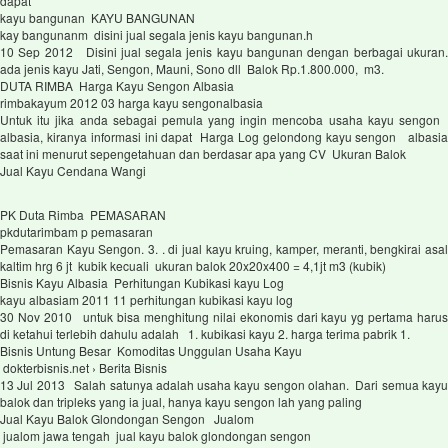
dapat
kayu bangunan KAYU BANGUNAN
kay bangunanm disini jual segala jenis kayu bangunan.h
10 Sep 2012 Disini jual segala jenis kayu bangunan dengan berbagai ukuran.
ada jenis kayu Jati, Sengon, Mauni, Sono dll Balok Rp.1.800.000, m3.
DUTA RIMBA Harga Kayu Sengon Albasia
rimbakayum 2012 03 harga kayu sengonalbasia
Untuk itu jika anda sebagai pemula yang ingin mencoba usaha kayu sengon
albasia, kiranya informasi ini dapat Harga Log gelondong kayu sengon albasia
saat ini menurut sepengetahuan dan berdasar apa yang CV Ukuran Balok
Jual Kayu Cendana Wangi
PK Duta Rimba PEMASARAN
pkdutarimbam p pemasaran
Pemasaran Kayu Sengon. 3. . di jual kayu kruing, kamper, meranti, bengkirai asal
kaltim hrg 6 jt kubik kecuali ukuran balok 20x20x400 = 4,1jt m3 (kubik)
Bisnis Kayu Albasia Perhitungan Kubikasi kayu Log
kayu albasiam 2011 11 perhitungan kubikasi kayu log
30 Nov 2010 untuk bisa menghitung nilai ekonomis dari kayu yg pertama harus
di ketahui terlebih dahulu adalah 1. kubikasi kayu 2. harga terima pabrik 1.
Bisnis Untung Besar Komoditas Unggulan Usaha Kayu
dokterbisnis.net › Berita Bisnis
13 Jul 2013 Salah satunya adalah usaha kayu sengon olahan. Dari semua kayu
balok dan tripleks yang ia jual, hanya kayu sengon lah yang paling
Jual Kayu Balok Glondongan Sengon Jualom
jualom jawa tengah jual kayu balok glondongan sengon