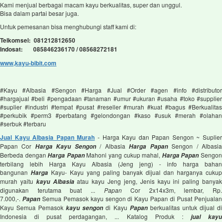
Kami menjual berbagai macam kayu berkualitas, super dan unggul.
Bisa dalam partai besar juga.
Untuk pemesanan bisa menghubungi staff kami di:
Telkomsel: 081212812650
Indosat: 085846236170 / 08568272181
www,kayu-bibit.com
#Kayu #Albasia #Sengon #Harga #Jual #Order #agen #info #distributor
#hargajual #beli #pengadaan #tanaman #umur #ukuran #usaha #toko #supplier
#suplier #industri #tempat #pusat #reseller #murah #kuat #bagus #Berkualitas
#perkubik #perm3 #perbatang #gelondongan #kaso #usuk #merah #olahan
#serbuk #terbaru
Jual Kayu Albasia Papan Murah
- Harga Kayu dan Papan Sengon ~ Suplie
Papan Cor
/ Albasia
Sengon / Albasi
Harga Kayu Sengon
Harga Papan
Berbeda dengan
Mahoni yang cukup mahal,
Sengo
Harga Papan
Harga Papan
terbilang lebih Harga Kayu Albasia (Jeng jeng) - info harga bahan
bangunan
Kayu- Kayu yang paling banyak dijual dan harganya cukup
Harga
murah yaitu
atau kayu Jeng jeng, Jenis kayu ini paling banya
kayu Albasia
digunakan terutama buat ...
Papan
Cor 2x14x3m, lembar, Rp.
7.000,-.
Semua Pemasok kayu sengon di Kayu Papan di Pusat Penjuala
Papan
Kayu Semua Pemasok
di Kayu
berkualitas untuk dijual d
kayu sengon
Papan
Indonesia di pusat perdagangan, ... Katalog Produk :
jual kay