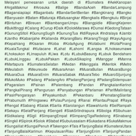
Melayani pemesanan untuk daerah di #Sumatera #AekKanopan
#ArgaMakmur #Arosuka #Balige #BandaAceh #BandarLampung
#Bagansiapiapi #Baganbatu #BandarSeriBentan #Bangkinang #Bangko
#Banyuasin #Batam #Baturaja #Batusangkar #Bengkalis #Bengkulu #Binjai
#Bintuhan #Bireuen #BlambanganUmpu #Blangpidie #BlangKejeren
#Bukittinggi #Calang #Curup #Daik #DolokMarawa #Dumai #GedongTataan
#GunungSitoli #GunungSugih #GunungTua #IdiRayeuk #Indralaya #Jambi
#Jantho #Kabanjahe #Kalianda #KarangBaru #KarangTinggi #KayuAgung
#Kepahiang #Kisaran #Koba #KotaAgung #Kotabumi #KotaPinang
#KualaTungkal #Kutacane #Lahat #Lahomi #Langsa #Lhokseumawe
#Lhoksukon #Limapuluh #Liwa #Lotu #LubukBasung #Lubuk Bendaharo
#LubukLinggau #LubukPakam #LubukSikaping #Manggar #Manna
#Martapura #SumateraSelatan #Medan #Menggala #Mentok #Metro
#Meulaboh #Meureude #MuaraAman #MuaraBulian #MuaraBungo
#MuaraDua #MuaraEnim #MuaraSabak #MuaraTebo #MuaroSijunjung
#MukoMuko #Padang #PadangAro #PadangPanjang #PadangSidempuan
#Pagaralam #Painan #Palembang #Pandan #PangkalanKerinci
#PangkalPinang #Panguruan #Panyabungan #Pariaman #ParitMalintang
#PasirPengarayan #Payakumbuh #Pekanbaru #PematangSiantar
#Prabumulih #Pringsewu #PulauPunjung #Ranai #RantauPrapat #Raya
#Rengat #Sabang #Salak #Sarila #Sarolangun #Sawahlunto #SeiRampah
#Sekayu #SelatPanjang #Sengeti #SiakSriIndrapura #Sibolga #Sibuhuan
#Sidikalang #Sigli #SimpangEmpat #SimpangTigaRedelong #Sinabang
#Singkil #Sipirok #Solok #Stabat #Subulussalam #Sukadana #SukaMakmue
#Sungailiat #SungaiPenuh #Takengon #Tais #TanjungBalai #SumateraUtara
#TanjungBalaiKarimun #KepulauanRiau #TanjungEnim #TanjungPandan