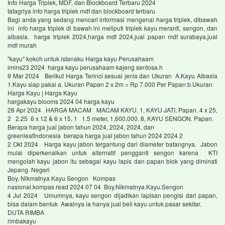
Info Harga Triplek, MDF, dan Blockboard Terbaru 2024
tatagriya info harga triplek mdf dan blockboard terbaru
Bagi anda yang sedang mencari informasi mengenai harga triplek, dibawah
ini info harga triplek di bawah ini meliputi triplek kayu meranti, sengon, dan
albasia. harga triplek 2024,harga mdf 2024,jual papan mdf surabaya,jual
mdf murah
"kayu" kokoh untuk istanaku Harga kayu Perusahaam
imins23 2024 harga kayu perusahaam kajeng sentosa.h
9 Mar 2024 Berikut Harga Terinci sesuai jenis dan Ukuran A.Kayu Albasia
1.Kayu siap pakai a. Ukuran Papan 2 x 2m = Rp 7.000 Per Papan b.Ukuran
Harga Kayu | Harga Kayu
hargakayu blooms 2024 04 harga kayu
28 Apr 2024 HARGA MACAM MACAM KAYU. 1, KAYU JATI. Papan. 4 x 25,
2 2.25 6 x 12 & 6 x 15, 1 1.5 meter, 1,600,000. 8, KAYU SENGON. Papan.
Berapa harga jual jabon tahun 2024, 2024, 2024, dan
greenleafindonesia berapa harga jual jabon tahun 2024 2024 2
2 Okt 2024 Harga kayu jabon tergantung dari diameter batangnya. Jabon
mulai diperkenalkan untuk alternatif pengganti sengon karena KTI
mengolah kayu jabon itu sebagai kayu lapis dan papan blok yang diminati
Jepang. Negeri
Boy, Nikmatnya Kayu Sengon Kompas
nasional.kompas read 2024 07 04 Boy.Nikmatnya.Kayu.Sengon
4 Jul 2024 Umumnya, kayu sengon dijadikan lapisan pengisi dari papan,
bisa dalam bentuk Awalnya ia hanya jual beli kayu untuk pasar sekitar.
DUTA RIMBA
rimbakayu