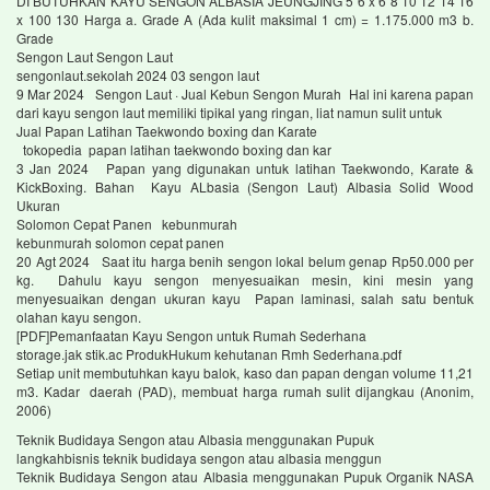
DI BUTUHKAN KAYU SENGON ALBASIA JEUNGJING 5 6 x 6 8 10 12 14 16
x 100 130 Harga a. Grade A (Ada kulit maksimal 1 cm) = 1.175.000 m3 b.
Grade
Sengon Laut Sengon Laut
sengonlaut.sekolah 2024 03 sengon laut
9 Mar 2024 Sengon Laut · Jual Kebun Sengon Murah Hal ini karena papan
dari kayu sengon laut memiliki tipikal yang ringan, liat namun sulit untuk
Jual Papan Latihan Taekwondo boxing dan Karate
tokopedia papan latihan taekwondo boxing dan kar
3 Jan 2024 Papan yang digunakan untuk latihan Taekwondo, Karate &
KickBoxing. Bahan Kayu ALbasia (Sengon Laut) Albasia Solid Wood
Ukuran
Solomon Cepat Panen kebunmurah
kebunmurah solomon cepat panen
20 Agt 2024 Saat itu harga benih sengon lokal belum genap Rp50.000 per
kg. Dahulu kayu sengon menyesuaikan mesin, kini mesin yang
menyesuaikan dengan ukuran kayu Papan laminasi, salah satu bentuk
olahan kayu sengon.
[PDF]Pemanfaatan Kayu Sengon untuk Rumah Sederhana
storage.jak stik.ac ProdukHukum kehutanan Rmh Sederhana.pdf
Setiap unit membutuhkan kayu balok, kaso dan papan dengan volume 11,21
m3. Kadar daerah (PAD), membuat harga rumah sulit dijangkau (Anonim,
2006)
Teknik Budidaya Sengon atau Albasia menggunakan Pupuk
langkahbisnis teknik budidaya sengon atau albasia menggun
Teknik Budidaya Sengon atau Albasia menggunakan Pupuk Organik NASA