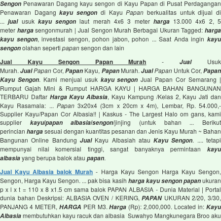
Penawaran Dagang kayu sengon di Kayu Papan di Pusat Perdaganga
Sengon
Penawaran Dagang
di Kayu
Papan
berkualitas untuk dijual d
kayu sengon
...
usuk
laut merah 4x6 3 meter
13.000 4x6 2, 
jual
kayu sengon
harga
meter
sengonmurah | Jual Sengon Murah Berbagai Ukuran Tagged:
harga
harg
, investasi sengon, pohon jabon, pohon ... Saat Anda ingin
kayu sengon
kay
olahan seperti
papan
sengon dan lain
sengon
Jual Kayu Sengon Papan Murah
-
Usu
Jual
Murah.
Papan
Cor,
Kayu,
Murah.
Papan
Untuk Cor,
Jual
Papan
Papan
Jual
Papa
. Kami menjual usuk
Jual Papan Cor Semarang 
Kayu Sengon
kayu sengon
Rumput Gajah Mini & Rumput HARGA KAYU | HARGA BAHAN BANGUNAN
TERBARU Daftar
, Kayu Kampung /Kelas 2, Kayu Jati da
Harga Kayu Albasia
Kayu Rasamala: ...
Papan
3x20x4 (3cm x 20cm x 4m), Lembar, Rp. 54.000,-
Supplier Kayu/Papan Cor Albasia!! | Kaskus - The Largest Halo om gans, kami
supplier
/
/
/jinjing (untuk bahan ... Beriku
kayu
papan albasia
sengon
perincian
sesuai dengan kuantitas pesanan dan Jenis Kayu Murah ~ Bahan
harga
Bangunan Online Bandung
Kayu Albasiah atau
. .... tetap
Jual
Kayu Sengon
mempunyai nilai komersial tinggi, sangat banyaknya permintaan
kayu
yang berupa balok atau
.
albasia
papan
Jual Kayu Albasia balok Murah
- Harga Kayu Sengon Harga Kayu Sengon
Sengon, Harga Kayu Sengon. ... pak bisa kasih
ukura
harga kayu sengon papan
p x l x t = 110 x 8 x1.5 cm sama balok PAPAN ALBASIA - Dunia Material | Portal
dunia bahan Deskripsi: ALBASIA OVEN / KERING,
UKURAN 2/20, 3/30
PAPAN
PANJANG 4 METER,
PER M3.
(Rp): 2,000,000. Located in:
HARGA
Harga
Kay
membutuhkan kayu racuk dan albasia Suwahyo Mangkunegara Broo aku
Albasia