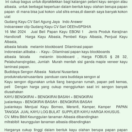
ini cukup bagus untuk dipraktekkan bagi kalangan petani kayu sengon atau
albasia. untuk berbagai keperluan dalam bentuk kayu olahan berupa papan
papan di mana bisa jual kokon ulat sitra emas,di daerah saya banyak kokon
ulat
Gudang Kayu CV Sari Agung Jaya Indo Answer
indoanswer clip Gudang Kayu CV Sari OEEhvSPSHiA
16 Mei 2024 Jual Beli Papan Kayu EBONI 1 Jenis Produk Kerajinan
Handicraft Harga Kayu Albasia, Pembeli Kayu Albasia, Penjual Kayu
Albasia,
albasia falcata melamin blockboard Dilaminasi papan
indonesian.alibaba › › Kayu › Dilaminasi papan kayu blockboards
albasia falcata melamin blockboard , Harga FOBUS $ 28 32,
Pelabuhanqingdao, Jumlah Murah mentah sisi ganda maple veneer kayu
laminasi papan.
Budidaya Sengon Albasia Natural Nusantara
produknaturalnusantara panduan cara budidaya sengon al
Kayu sengon digunakan untuk tiang bangunan rumah, papan peti kemas,
peti Dengan harga yang cukup menggiurkan saat ini sengon banyak
diusahakan
KAYU BENGKIRAI » BENGKIRAI BASAH » BENGKIRAI
jualankayu › BENGKIRAI BASAH › BENGKIRAI BASAH
jualankayu Menjual Kayu Borneo, Meranti, Kamper, Kamper PAPAN
TANGGA JUAL KAYU LOG BULAT SUPPLIER KAYU HARGA KHUSUS.
CV. Mitra Bibit Keunggulan tanaman Albasia dibandingkan
mitrabibit keunggulan tanaman albasia dibandingkan
Harganya cukup tinggi dalam bentuk kayu olahan berupa papan papan