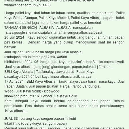
wanakencanagroup ?p=1433
Harga pallet kayu dari tahun ke tahun sama, qualitas lebih baik tapi Pallet
Kayu Rimba Campur, Pallet Kayu Meranti, Pallet Kayu Albasia papan balok
dalam satu pallet juga menentukan harga pallet kayu tersebut.
TANAMAN SENGON ALBASIA ALBAZIA nanosajalah
sites.google site nanosajalah tanamansengonalbasiaalbazia
20 Jun 2024 Kayu sengon digunakan untuk tiang bangunan rumah, papan
peti kemas, Dengan harga yang cukup menggiurkan saat ini sengon
banyak
Jual Biji dan Bibit Albasia harga jual kayu albasia
usahajasa link in frame.php?link=40508
bibitalbasia 2024 06 harga jual kayu albasia‎CachedSimilarimronrosyadi.
Jual kayu albasia (jeng jeng) glondongan, papan,balok,dll | furnitur .
BELI Kayu Albasia | Tasikmalaya Jawa barat Pasar Kayu
pasarkayu 2024 04 beli kayu impor albasia tasikmalaya
17 Apr 2024 BELI Kayu Albasia | Tasikmalaya Jawa barat pasarkayu. Jual
Papan Buatan. Jual papan Buatan Harga Franco Bandung a.
Wood (Jual Kayu Solid) • kioowood
kioowood products 16 0 Wood Jual Kayu Solid
Kami menjual kayu dalam bentuk gelondongan dan papan, sesuai
permintaan. Bisa dalam bentuk kasar atau sudah halus permukaannya.
Kayu albasia.
JUAL 33+ barang kayu sengon papan | inkuiri
inkuiri find?query=kayu+sengon+papan
Menjual kayu kalimantan , sengon , papan cor dll lengkap dengan segala