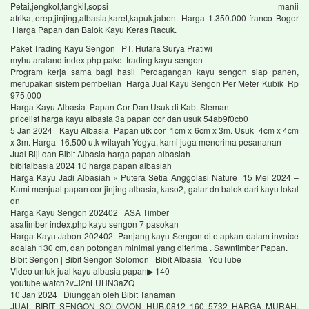
Petai,jengkol,tangkil,sopsi manii
afrika,terep,jinjing,albasia,karet,kapuk,jabon. Harga 1.350.000 franco Bogor
Harga Papan dan Balok Kayu Keras Racuk.
Paket Trading Kayu Sengon PT. Hutara Surya Pratiwi
myhutaraland index.php paket trading kayu sengon
Program kerja sama bagi hasil Perdagangan kayu sengon siap panen,
merupakan sistem pembelian Harga Jual Kayu Sengon Per Meter Kubik Rp
975.000
Harga Kayu Albasia Papan Cor Dan Usuk di Kab. Sleman
pricelist harga kayu albasia 3a papan cor dan usuk 54ab9f0cb0
5 Jan 2024 Kayu Albasia Papan utk cor 1cm x 6cm x 3m. Usuk 4cm x 4cm
x 3m. Harga 16.500 utk wilayah Yogya, kami juga menerima pesananan
Jual Biji dan Bibit Albasia harga papan albasiah
bibitalbasia 2024 10 harga papan albasiah
Harga Kayu Jadi Albasiah « Putera Setia Anggolasi Nature 15 Mei 2024 –
Kami menjual papan cor jinjing albasia, kaso2, galar dn balok dari kayu lokal
dn
Harga Kayu Sengon 202402 ASA Timber
asatimber index.php kayu sengon 7 pasokan
Harga Kayu Jabon 202402 Panjang kayu Sengon ditetapkan dalam invoice
adalah 130 cm, dan potongan minimal yang diterima . Sawntimber Papan.
Bibit Sengon | Bibit Sengon Solomon | Bibit Albasia YouTube
Video untuk jual kayu albasia papan▶ 140
youtube watch?v=i2nLUHN3aZQ
10 Jan 2024 Diunggah oleh Bibit Tanaman
JUAL BIBIT SENGON SOLOMON HUB.0812 160 5732 HARGA MURAH,