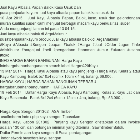
Jual Kayu Albasia Papan Balok Kaso Usuk Dan
pusatpenjualankayum jual kayu albasia papan balok kaso usuk da
10 Apr 2015 Jual Kayu Albasia Papan, Balok, kaso, usuk dan gelondongan
murah kualitas super Kami menjual berbagai macam kayu berkualitas, super
Anda mengunjungi laman ini pada 13 04 15.
Jual kayu albasia balok di ArgaMakmur
pusatpenjualankayum produk Jual kayu albasia balok di ArgaMakmur
#Kayu #Albasia #Sengon #papan #balok #Harga #Jual #Order #agen #info
#distributor #hargajual #beli #pengadaan #tanaman #umur #ukuran #usaha
#toko
INFO HARGA BAHAN BANGUNAN Harga Kayu
infohargabahanbangunanm search label Harga%20Kayu
13 Mar 2014 Harga Kayu Albasia atau kayu jeng jeng · Harga Kayu Kelas 2 atau
Kayu Kampung Balok 5x10x4 (5cm x 10cm x 4m), batang, 66.000, .
HARGA KAYU | HARGA BAHAN BANGUNAN TERBARU
hargabarubahanbangunanm › HARGA KAYU
19 Feb 2014 Daftar Harga Kayu Albasia, Kayu Kampung Kelas 2, Kayu Jati dan
Kayu Rasamala Balok 6x12x4 (6cm x 12cm x 4m), batang, Rp. 53.000, .
Harga Kayu Sengon 201302 ASA Timber
asatimberm index.php kayu sengon 7 pasokan
Harga Kayu Jabon 201302 Panjang kayu Sengon ditetapkan dalam invoice
adalah 130 cm, dan potongan minimal yang diterima . Sawntimber Balok.
Daftar Permintaan kayu sengon di Pusat perdagangan
indonetwork buyoffers kayu sengon