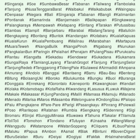
#Singaraja #Soe #SumbawaBesar #Tabanan #Taliwang #Tambolaka
#Tanjung #NusaTenggaraBarat #Waibakul #Waikabubak #Waingapu
#Denpasar #Negara #Bali #Singaraja #Tabanan #Bangli #Kalimantan
#Pontianak #Samarinda #Banjarmasin #Balikpapan #Singkawang
#Palangkaraya #Mempawah #Ketapang #Sintang #Tarakan #Putussibau
#Sambas #Sampit #Banjarbaru #Barabai #BatangTarang #Batulicin
#Bengkayang #Bontang #Buntok #Kandangan #Kotabaru #KualaKapuas
#KualaKurun #KualaPembuang #Malinau #Marabahan #Martapura
#MuaraTeweh #NangaBulik #NangaPinoh #Ngabang #Nunukan
#PangkalanBun #Paringin #Pelaihari #Penajam #PulangPisau #Purukcahu
#Rantau #Sangatta #Sekadau #Sendawar #Sukadana #Sukamara
#SungaiRaya #TamiangLayang #TanahGrogot #Tanjung #TanjungSelor
#TanjungRedeb #Tenggarong #TidengPale #Sulawesi #Airmadidi #Ampana
#Amurang #Andolo #Banggai #Bantaeng #Barru #Bau-Bau #Benteng
#Bitung #BolaangUki #Boroko #Bulukumba #Bungku #Buol #Buranga
#Donggala #Enrekang #Gorontalo #Jeneponto #Kawangkoan #Kendari
#Kolaka #Kotamobagu #KotaRaha #Kwandang #Lasusua #Luwuk #Majene
#Makale #Makassar #UjungPandang #Malili #Mamasa #Mamuju #Manado
#Menado #Marisa #Maros #Masamba #Melonguane #OndongSiau #Palopo
#Palu #Pangkajene #Pare-Pare #Parigi #Pasangkayu #Pinrang #Polewali
#Poso #Rantepao #Ratahan #Rumbia #Sengkang #Sidenreng #Sigi
Biromaru #Sinjai #SungguMinasa #Suwawa #Tahuna #Takalar #Tilamuta
#ToliToli #Tomohon #Tondano #Tutuyan #Unaaha #WangiWangi
#Wanggudu #Watampone #WatanSoppeng #Cliquers #LibuoPalma
#Maluku #Papua #Ambon #Asmat #Biak #Bintuni #BovenDigoel
#BuruSelatan #Buru #Deiyai #Dogiyai #Fakfak #HalmaheraBarat