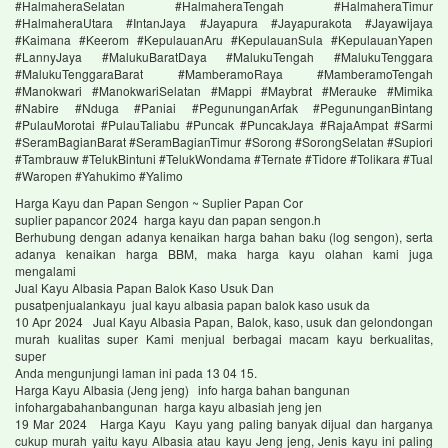
#HalmaheraSelatan #HalmaheraTengah #HalmaheraTimur
#HalmaheraUtara #IntanJaya #Jayapura #Jayapurakota #Jayawijaya
#Kaimana #Keerom #KepulauanAru #KepulauanSula #KepulauanYapen
#LannyJaya #MalukuBaratDaya #MalukuTengah #MalukuTenggara
#MalukuTenggaraBarat #MamberamoRaya #MamberamoTengah
#Manokwari #ManokwariSelatan #Mappi #Maybrat #Merauke #Mimika
#Nabire #Nduga #Paniai #PegununganArfak #PegununganBintang
#PulauMorotai #PulauTaliabu #Puncak #PuncakJaya #RajaAmpat #Sarmi
#SeramBagianBarat #SeramBagianTimur #Sorong #SorongSelatan #Supiori
#Tambrauw #TelukBintuni #TelukWondama #Ternate #Tidore #Tolikara #Tual
#Waropen #Yahukimo #Yalimo
Harga Kayu dan Papan Sengon ~ Suplier Papan Cor
suplier papancor 2024 harga kayu dan papan sengon.h
Berhubung dengan adanya kenaikan harga bahan baku (log sengon), serta
adanya kenaikan harga BBM, maka harga kayu olahan kami juga
mengalami
Jual Kayu Albasia Papan Balok Kaso Usuk Dan
pusatpenjualankayu jual kayu albasia papan balok kaso usuk da
10 Apr 2024 Jual Kayu Albasia Papan, Balok, kaso, usuk dan gelondongan
murah kualitas super Kami menjual berbagai macam kayu berkualitas,
super
Anda mengunjungi laman ini pada 13 04 15.
Harga Kayu Albasia (Jeng jeng) info harga bahan bangunan
infohargabahanbangunan harga kayu albasiah jeng jen
19 Mar 2024 Harga Kayu Kayu yang paling banyak dijual dan harganya
cukup murah yaitu kayu Albasia atau kayu Jeng jeng, Jenis kayu ini paling