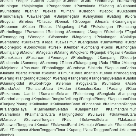
#Bekasi #Bogor #Ciamis #Cianjur #Cirebon #Garut #Indramayu #Karawang
#Kuningan #Majalengka #Pangandaran #Purwakarta #Subang #Sukabumi
#Sumedang #Banjar #Bekasi #Cimahi #Cirebon #Depok #Sukabumi
#Tasikmalaya #JawaTengah #Banjarnegara #Banyumas #Batang #Blora
#Boyolali #Brebes #Cilacap #Demak #Grobogan #Jepara #Karanganyar
#Kebumen #Klaten #Kudus #Magelang #Pati #Pekalongan #Pemalang
#Purbalingga #Purworejo #Rembang #Semarang #Sragen #Sukoharjo #Tegal
#Temanggung #Wonogiri #Wonosobo #Magelang #Pekalongan #Salatiga
#Semarang #Surakarta #Tegal #JawaTimur #Bangkalan #Banyuwangi #Blitar
#Bojonegoro #Bondowoso #Gresik #Jember #Jombang #Kediri #Lamongan
#Lumajang #Madiun #Magetan #Malang #Mojokerto #Nganjuk #Ngawi #Pacitan
#Pamekasan #Pasuruan #Ponorogo #Probolinggo #Sampang #Sidoarjo
#Situbondo #Sumenep #Sumenep #Tuban #Tulungagung #Batu #Blitar #Malang
#Mojokerto #Pasuruan #Probolinggo #Surabaya #Jakarta #KepulauanSeribu
#Jakarta #Barat #Pusat #Selatan #Timur #Utara #banten #Lebak #Pandeglang
#Serang #Tangerang #Cilegon #Serang #Tangerang #TangerangSelatan #Bantul
#GunungKidul #KulonProgo #Sleman #Yogyakarta #Sumatera #Aceh
#BandaAceh #SumateraUtara #Medan #SumateraBarat #Padang #Riau
#Pekanbaru #Jambi #SumateraSelatan #Palembang #Bengkulu #Lampung
#BandarLampung #KepulauanBangkaBelitung #PangkalPinang #KepulauanRiau
#TanjungPinang #Kalimatan #KalimantanBarat #Pontianak #KalimantanTengah
#PalangkaRaya #KalimantanSelatan #Banjarmasin #KalimantanTimur
#Samarinda #KalimantanUtara #TanjungSelor #Sulawesi #SulawesiUtara
#Manado #SulawesiTengah #Palu #SulawesiSelatan #Makassar
#SulawesiTenggara #Kendari #SulawesiBarat #Mamuju #Gorontalo #SundaKecil
#Bali #Denpasar #NusaTenggaraTimur #Kupang #NusaTenggaraBarat #Mataram
#lombok