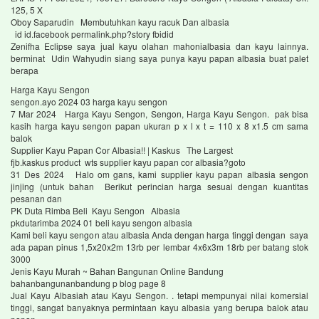
125, 5 X
Oboy Saparudin Membutuhkan kayu racuk Dan albasia
id id.facebook permalink.php?story fbidid
Zenifha Eclipse saya jual kayu olahan mahonialbasia dan kayu lainnya.
berminat Udin Wahyudin siang saya punya kayu papan albasia buat palet
berapa
Harga Kayu Sengon
sengon.ayo 2024 03 harga kayu sengon
7 Mar 2024 Harga Kayu Sengon, Sengon, Harga Kayu Sengon. pak bisa
kasih harga kayu sengon papan ukuran p x l x t = 110 x 8 x1.5 cm sama
balok
Supplier Kayu Papan Cor Albasia!! | Kaskus The Largest
fjb.kaskus product wts supplier kayu papan cor albasia?goto
31 Des 2024 Halo om gans, kami supplier kayu papan albasia sengon
jinjing (untuk bahan Berikut perincian harga sesuai dengan kuantitas
pesanan dan
PK Duta Rimba Beli Kayu Sengon Albasia
pkdutarimba 2024 01 beli kayu sengon albasia
Kami beli kayu sengon atau albasia Anda dengan harga tinggi dengan saya
ada papan pinus 1,5x20x2m 13rb per lembar 4x6x3m 18rb per batang stok
3000
Jenis Kayu Murah ~ Bahan Bangunan Online Bandung
bahanbangunanbandung p blog page 8
Jual Kayu Albasiah atau Kayu Sengon. . tetapi mempunyai nilai komersial
tinggi, sangat banyaknya permintaan kayu albasia yang berupa balok atau