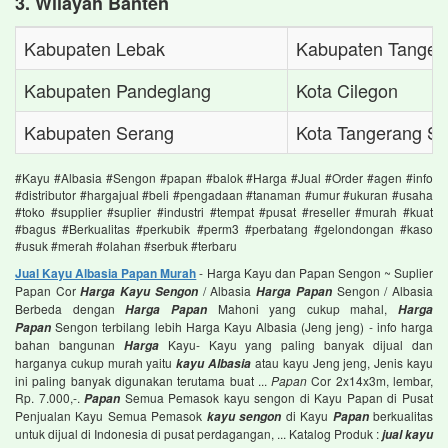
3. Wilayah Banten
Kabupaten Lebak
Kabupaten Tanger
Kabupaten Pandeglang
Kota Cilegon
Kabupaten Serang
Kota Tangerang Se
#Kayu #Albasia #Sengon #papan #balok #Harga #Jual #Order #agen #info
#distributor #hargajual #beli #pengadaan #tanaman #umur #ukuran #usaha
#toko #supplier #suplier #industri #tempat #pusat #reseller #murah #kuat
#bagus #Berkualitas #perkubik #perm3 #perbatang #gelondongan #kaso
#usuk #merah #olahan #serbuk #terbaru
Jual Kayu Albasia Papan Murah
- Harga Kayu dan Papan Sengon ~ Suplier
Papan Cor
/ Albasia
Sengon / Albasia
Harga Kayu Sengon
Harga Papan
Berbeda dengan
Mahoni yang cukup mahal,
Harga Papan
Harga
Sengon terbilang lebih Harga Kayu Albasia (Jeng jeng) - info harga
Papan
bahan bangunan
Kayu- Kayu yang paling banyak dijual dan
Harga
harganya cukup murah yaitu
atau kayu Jeng jeng, Jenis kayu
kayu Albasia
ini paling banyak digunakan terutama buat ...
Papan
Cor 2x14x3m, lembar,
Rp. 7.000,-.
Semua Pemasok kayu sengon di Kayu Papan di Pusat
Papan
Penjualan Kayu Semua Pemasok
di Kayu
berkualitas
kayu sengon
Papan
untuk dijual di Indonesia di pusat perdagangan, ... Katalog Produk :
jual kayu