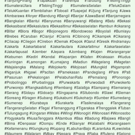
#TanjungPinang #Tapaktuan #Tarempa #Tarutung #TebingTinggi
#SumateraUtara #TebingTinggi #SumateraSelatan #TelukDalam
#TelukKuantan #Tembilahan #Toboali #Tuapejat #Ujung #Tanjung #Jawa
#Ambarawa #Anyer #Bandung #Bangil #Banjar #JawaBarat #Banjarnegara
#Bangkalan #Bantul #Banyumas #Banyuwangi #Batang #Batu #Bekasi
#Bekasibarat #Bekasiutara #Bekasitimur #Bekasiselatan #tambun #cikarang
#Blitar #Blora #Bogor #Bojonegoro #Bondowoso #Boyolali #Bumiayu
#Brebes #Caruban #Cianjur #Ciamis #Cibinong #Cikampek #Cikarang
#Cilacap #Cilegon #Cirebon #Demak #Depok #Garut #Gresik #Indramayu
#Jakarta #Jakartabarat #Jakartautara #Jakartatimur #Jakartaselatan
#Jakartapusat #Jember #Jepara #Jombang #Kajen #Karanganyar
#Kebumen #Kediri #Kendal #Kepanjen #Klaten #Kraksaan #Kudus
#Kuningan #Lamongan #Lumajang #Madiun #Magelang #Magetan
#Majalengka #Malang #Mojokerto #Mojosari #Mungkid #Ngamprah
#Nganjuk #Ngawi #Pacitan #Pamekasan #Pandeglang #Pare #Pati
#Pasuruan #Pekalongan #PelabuhanRatu #Pemalang #Ponorogo
#Probolinggo #Purbalingga #Purwakarta #Purwodadi #Purwokerto
#Purworejo #Rangkasbitung #Rembang #Salatiga #Sampang #Semarang
#Serang #Sidayu #Sidoarjo #Singaparna #Situbondo #Slawi #Sleman
#Soreang #Sragen #Subang #Sukabumi #Sukoharjo #Sumber #Sumedang
#Sumenep #Surabaya #Surakarta #Tasikmalaya #Tangerang
#TangerangSelatan #Tegal #Temanggung #Tigaraksa #Trenggalek #Tuban
#Tulungagung #Ungaran #Wates #Wlingi #Wonogiri #Wonosari #Wonosobo
#Yogyakarta #NusaTenggara #Atambua #Baa #Badung #Bajawa #Bangli
#Bima #Denpasar #Dompu #Ende #Gianyar #Kalabahi #Karangasem
#Kefamenanu #Klungkung #Kupang #LabuhanBajo #Larantuka #Lewoleba
#Maumere #Mataram #Mbay #Negara #Praya #Raba #Ruteng #Selong