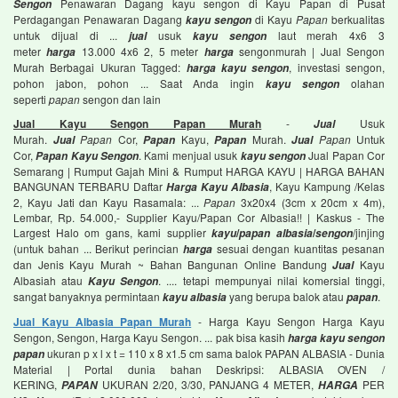
Penawaran Dagang kayu sengon di Kayu Papan di Pusat
Sengon
Perdagangan Penawaran Dagang
di Kayu
Papan
berkualitas
kayu sengon
untuk dijual di ...
usuk
laut merah 4x6 3
jual
kayu sengon
meter
13.000 4x6 2, 5 meter
sengonmurah | Jual Sengon
harga
harga
Murah Berbagai Ukuran Tagged:
, investasi sengon,
harga kayu sengon
pohon jabon, pohon ... Saat Anda ingin
olahan
kayu sengon
seperti
papan
sengon dan lain
Jual Kayu Sengon Papan Murah
-
Usuk
Jual
Murah.
Papan
Cor,
Kayu,
Murah.
Papan
Untuk
Jual
Papan
Papan
Jual
Cor,
. Kami menjual usuk
Jual Papan Cor
Papan Kayu Sengon
kayu sengon
Semarang | Rumput Gajah Mini & Rumput HARGA KAYU | HARGA BAHAN
BANGUNAN TERBARU Daftar
, Kayu Kampung /Kelas
Harga Kayu Albasia
2, Kayu Jati dan Kayu Rasamala: ...
Papan
3x20x4 (3cm x 20cm x 4m),
Lembar, Rp. 54.000,- Supplier Kayu/Papan Cor Albasia!! | Kaskus - The
Largest Halo om gans, kami supplier
/
/
/jinjing
kayu
papan albasia
sengon
(untuk bahan ... Berikut perincian
sesuai dengan kuantitas pesanan
harga
dan Jenis Kayu Murah ~ Bahan Bangunan Online Bandung
Kayu
Jual
Albasiah atau
. .... tetapi mempunyai nilai komersial tinggi,
Kayu Sengon
sangat banyaknya permintaan
yang berupa balok atau
.
kayu albasia
papan
Jual Kayu Albasia Papan Murah
- Harga Kayu Sengon Harga Kayu
Sengon, Sengon, Harga Kayu Sengon. ... pak bisa kasih
harga kayu sengon
ukuran p x l x t = 110 x 8 x1.5 cm sama balok PAPAN ALBASIA - Dunia
papan
Material | Portal dunia bahan Deskripsi: ALBASIA OVEN /
KERING,
UKURAN 2/20, 3/30, PANJANG 4 METER,
PER
PAPAN
HARGA