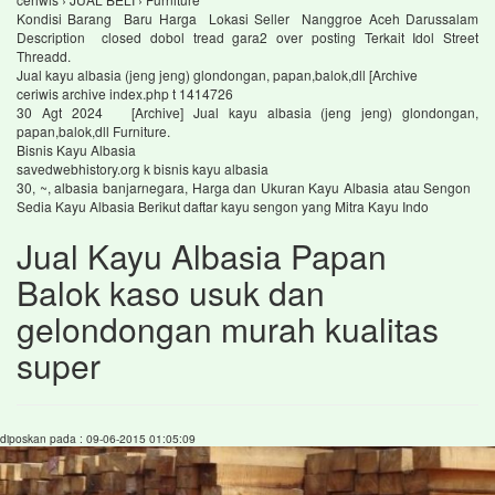
Kondisi Barang Baru Harga Lokasi Seller Nanggroe Aceh Darussalam
Description closed dobol tread gara2 over posting Terkait Idol Street
Threadd.
Jual kayu albasia (jeng jeng) glondongan, papan,balok,dll [Archive
ceriwis archive index.php t 1414726
30 Agt 2024 [Archive] Jual kayu albasia (jeng jeng) glondongan,
papan,balok,dll Furniture.
Bisnis Kayu Albasia
savedwebhistory.org k bisnis kayu albasia
30, ~, albasia banjarnegara, Harga dan Ukuran Kayu Albasia atau Sengon
Sedia Kayu Albasia Berikut daftar kayu sengon yang Mitra Kayu Indo
Jual Kayu Albasia Papan
Balok kaso usuk dan
gelondongan murah kualitas
super
diposkan pada : 09-06-2015 01:05:09