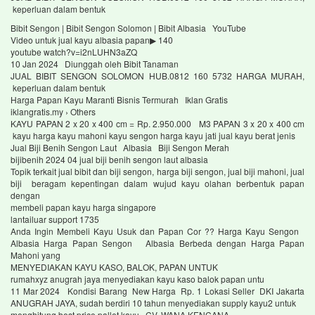
keperluan dalam bentuk
Bibit Sengon | Bibit Sengon Solomon | Bibit Albasia YouTube
Video untuk jual kayu albasia papan▶ 140
youtube watch?v=i2nLUHN3aZQ
10 Jan 2024 Diunggah oleh Bibit Tanaman
JUAL BIBIT SENGON SOLOMON HUB.0812 160 5732 HARGA MURAH,
keperluan dalam bentuk
Harga Papan Kayu Maranti Bisnis Termurah Iklan Gratis
iklangratis.my › Others
KAYU PAPAN 2 x 20 x 400 cm = Rp. 2.950.000 M3 PAPAN 3 x 20 x 400 cm
kayu harga kayu mahoni kayu sengon harga kayu jati jual kayu berat jenis
Jual Biji Benih Sengon Laut Albasia Biji Sengon Merah
bijibenih 2024 04 jual biji benih sengon laut albasia
Topik terkait jual bibit dan biji sengon, harga biji sengon, jual biji mahoni, jual
biji beragam kepentingan dalam wujud kayu olahan berbentuk papan
dengan
membeli papan kayu harga singapore
lantailuar support 1735
Anda Ingin Membeli Kayu Usuk dan Papan Cor ?? Harga Kayu Sengon
Albasia Harga Papan Sengon Albasia Berbeda dengan Harga Papan
Mahoni yang
MENYEDIAKAN KAYU KASO, BALOK, PAPAN UNTUK
rumahxyz anugrah jaya menyediakan kayu kaso balok papan untu
11 Mar 2024 Kondisi Barang New Harga Rp. 1 Lokasi Seller DKI Jakarta
ANUGRAH JAYA, sudah berdiri 10 tahun menyediakan supply kayu2 untuk
menghitung best price pallet kayu CV. WANA KENCANA