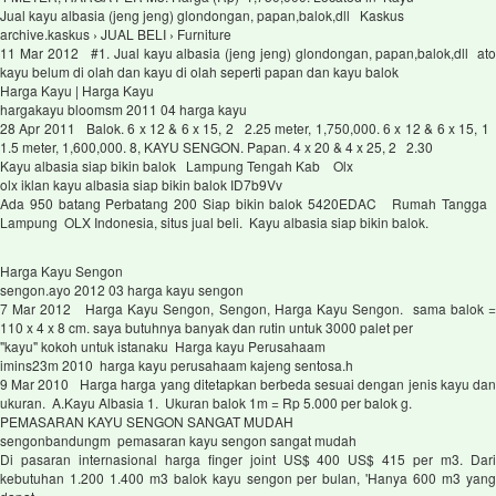
Jual kayu albasia (jeng jeng) glondongan, papan,balok,dll Kaskus
archive.kaskus › JUAL BELI › Furniture
11 Mar 2012 #1. Jual kayu albasia (jeng jeng) glondongan, papan,balok,dll ato
kayu belum di olah dan kayu di olah seperti papan dan kayu balok
Harga Kayu | Harga Kayu
hargakayu bloomsm 2011 04 harga kayu
28 Apr 2011 Balok. 6 x 12 & 6 x 15, 2 2.25 meter, 1,750,000. 6 x 12 & 6 x 15, 1
1.5 meter, 1,600,000. 8, KAYU SENGON. Papan. 4 x 20 & 4 x 25, 2 2.30
Kayu albasia siap bikin balok Lampung Tengah Kab Olx
olx iklan kayu albasia siap bikin balok ID7b9Vv
Ada 950 batang Perbatang 200 Siap bikin balok 5420EDAC Rumah Tangga
Lampung OLX Indonesia, situs jual beli. Kayu albasia siap bikin balok.
Harga Kayu Sengon
sengon.ayo 2012 03 harga kayu sengon
7 Mar 2012 Harga Kayu Sengon, Sengon, Harga Kayu Sengon. sama balok =
110 x 4 x 8 cm. saya butuhnya banyak dan rutin untuk 3000 palet per
"kayu" kokoh untuk istanaku Harga kayu Perusahaam
imins23m 2010 harga kayu perusahaam kajeng sentosa.h
9 Mar 2010 Harga harga yang ditetapkan berbeda sesuai dengan jenis kayu dan
ukuran. A.Kayu Albasia 1. Ukuran balok 1m = Rp 5.000 per balok g.
PEMASARAN KAYU SENGON SANGAT MUDAH
sengonbandungm pemasaran kayu sengon sangat mudah
Di pasaran internasional harga finger joint US$ 400 US$ 415 per m3. Dari
kebutuhan 1.200 1.400 m3 balok kayu sengon per bulan, 'Hanya 600 m3 yang