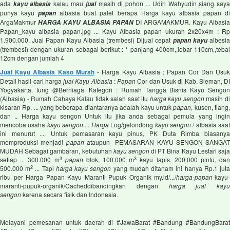
ada
kalau mau
masih di pohon ... Udin Wahyudin siang say
kayu albasia
jual
punya kayu
albasia buat palet berapa Harga kayu albasia papan d
papan
ArgaMakmur
DI ARGAMAKMUR. Kayu Albasia
HARGA KAYU ALBASIA PAPAN
Papan_kayu albasia papan.jpg ... Kayu Albasia papan ukuran 2x20x4m : Rp
1.900.000. Jual Papan Kayu Albasia (trembesi) Dijual cepat
albesi
papan kayu
(trembesi) dengan ukuran sebagai berikut : * panjang 400cm,,lebar 110cm,,tebal
12cm dengan jumlah 4
Jual Kayu Albasia Kaso Murah
- Harga Kayu Albasia : Papan Cor Dan Usu
Detail hasil cari harga
jual Kayu Albasia
:
Papan
Cor dan Usuk di Kab. Sleman, D
Yogyakarta. tung @Berniaga. Kategori : Rumah Tangga Bisnis Kayu Sengon
(Albasia) - Rumah Cahaya Kalau tidak salah saat itu
harga kayu sengon
masih d
kisaran Rp. ... yang beberapa diantaranya adalah kayu untuk
papan
, kusen, tiang
dan .. Harga kayu sengon Untuk itu jika anda sebagai pemula yang ingin
mencoba usaha
kayu sengon
...
Harga
Log/gelondong
kayu sengon
/ albasia saa
ini menurut .... Untuk pemasaran kayu pinus, PK Duta Rimba biasanya
memproduksi menjadi
papan
ataupun PEMASARAN KAYU SENGON SANGAT
MUDAH Sebagai gambaran, kebutuhan
kayu sengon
di PT Bina Kayu Lestari saj
3
3
setiap ... 300.000 m
papan
blok, 100.000 m
kayu lapis, 200.000 pintu, da
2
500.000 m
... Tapi
harga kayu sengon
yang mudah ditanam ini hanya Rp.1 jut
ribu per Harga Papan Kayu Maranti Pupuk Organik my.id/.../
harga
-
papan
-kayu-
maranti-pupuk-organik/‎Cacheddibandingkan dengan
harga jual kayu
sengon
karena secara fisik dan Indonesia.
Melayani pemesanan untuk daerah di #JawaBarat #Bandung #BandungBarat