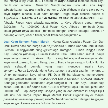
M3.
(Rp): 2,000,000. Located in:
membutuhkan kayu
Harga
Kayu Albasia
racuk dan albasia Suwahyo Mangkunegara Broo aku ada
kayu
kalau mau
masih di pohon ... Udin Wahyudin siang saya punya
albasia
jual
kayu
albasia buat palet berapa Harga kayu albasia papan di
papan
ArgaMakmur
DI ARGAMAKMUR. Kayu
HARGA KAYU ALBASIA PAPAN
Albasia Papan_kayu albasia papan.jpg ... Kayu Albasia papan ukuran
2x20x4m : Rp 1.900.000. Jual Papan Kayu Albasia (trembesi) Dijual
cepat
albesia (trembesi) dengan ukuran sebagai berikut : *
papan kayu
panjang 400cm,,lebar 110cm,,tebal 12cm dengan jumlah 4
Jual Kayu Sengon Papan Murah
- Harga Kayu Albasia : Papan Cor Dan
Usuk Detail hasil cari harga
jual Kayu Albasia
:
Papan
Cor dan Usuk di Kab.
Sleman, DI Yogyakarta. tung @Berniaga. Kategori : Rumah Tangga Bisnis
Kayu Sengon (Albasia) - Rumah Cahaya Kalau tidak salah saat itu
harga
kayu sengon
masih di kisaran Rp. ... yang beberapa diantaranya adalah
kayu untuk
papan
, kusen, tiang, dan .. Harga kayu sengon Untuk itu jika
anda sebagai pemula yang ingin mencoba usaha
kayu
sengon
...
Harga
Log/gelondong
kayu sengon
/ albasia saat ini menurut ....
Untuk pemasaran kayu pinus, PK Duta Rimba biasanya memproduksi
menjadi
papan
ataupun PEMASARAN KAYU SENGON SANGAT MUDAH
Sebagai gambaran, kebutuhan
kayu sengon
di PT Bina Kayu Lestari saja
3
3
setiap ... 300.000 m
papan
blok, 100.000 m
kayu lapis, 200.000 pintu, dan
2
500.000 m
... Tapi
harga kayu sengon
yang mudah ditanam ini hanya Rp.1
juta ribu per Harga Papan Kayu Maranti Pupuk Organik my.id/.../
harga
-
papan
-kayu-maranti-pupuk-organik/‎Cacheddibandingkan dengan
harga jual
kayu sengon
karena secara fisik dan Indonesia.