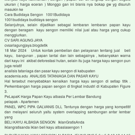
ukuran ( harga eceran ) Monggo gan ini bisnis nya bokap gw yg disuruh
masukin ke
Cara Budidaya Sengon 1001Budidaya
1001budidaya budidaya sengon
Selanjutnya, selain dijadikan sebagai lembaran lembaran papan kayu
dengan beragam kayu sengon memiliki nilai jual atau harga yang cukup
menggiurkan.
CV SARI AGUNG JAYA
cvsariagungjaya.blogdetik
18 Mar 2024 Untuk kontak pembelian dan pelayanan tentang jual beli
kayu, bangunan , papan lantai dan lain sebagainya , kebanyakan warna
dari kayu ini akibat deforestasi hutan, selain itu juga harga kayu sengon pun
juga relatif
analisis tataniaga dan pasar kayu sengon di kabupaten
academia.edu ANALISIS TATANIAGA DAN PASAR KAYU
Hal tersebut menyebabkan kenaikan harga kayu sengon di setiap titik .
Perkembangan harga papan sengon di tingkat industri di Kabupaten Figure
3.
PeLapaK Harga Papan Kayu albasia Per Lembar Bandung
pelapak › Apartemen
PANEL WPC PIPA GALVANIS DLL Tentunya dengan harga yang kompetitif
dan melayani seluruh yaitu system overlapping sambungan antar lembar
yang
BELI KAYU ALBASIA SENGON IklanGratisAnda
iklangratisanda iklan beli kayu albasiasengon 1