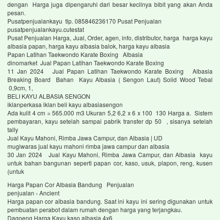
dengan Harga juga dipengaruhi dari besar kecilnya bibit yang akan Anda
pesan.
Pusatpenjualankayu tlp. 085846236170 Pusat Penjualan
pusatpenjualankayu.cutestat
Pusat Penjualan Harga, Jual, Order, agen, info, distributor, harga harga kayu
albasia papan, harga kayu albasia balok, harga kayu albasia
Papan Latihan Taekwondo Karate Boxing Albasia
dinomarket Jual Papan Latihan Taekwondo Karate Boxing
11 Jan 2024 Jual Papan Latihan Taekwondo Karate Boxing Albasia
Breaking Board Bahan Kayu Albasia ( Sengon Laut) Solid Wood Tebal
0,9cm, 1,
BELI KAYU ALBASIA SENGON
iklanperkasa iklan beli kayu albasiasengon
Ada kulit 4 cm = 565.000 m3 Ukuran 5,2 6,2 x 6 x 100 130 Harga a. Sistem
pembayaran, kayu setelah sampai pabrik transfer dp 50 , sisanya setelah
tally
Jual Kayu Mahoni, Rimba Jawa Campur, dan Albasia | UD
mugiwaras jual kayu mahoni rimba jawa campur dan albasia
30 Jan 2024 Jual Kayu Mahoni, Rimba Jawa Campur, dan Albasia kayu
untuk bahan bangunan seperti papan cor, kaso, usuk, plapon, reng, kusen
(untuk
Harga Papan Cor Albasia Bandung Penjualan
penjualan › Ancient
Harga papan cor albasia bandung. Saat ini kayu ini sering digunakan untuk
pembuatan perabot dalam rumah dengan harga yang terjangkau.
Dagoeng Harga Kayu kaso albasia 4x6