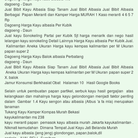
dagoeng › Daun
Jual Bibit Kayu Albasia Siap Tanam Jual Bibit Albasia Jual Bibit Albasia
Berbagai Papan Meranti dan Kamper Harga MURAH 1 Kaso meranti 4 6 5 7
Rp
Dagoeng Harga Kayu albasia Per Kubik
dagoeng › Daun
Jual kayu Sonokeling Partai per Kubik 5jt harga menarik dan nego hasil
lelangan kayu sonokeling Detail Lainnya Harga Kayu albasia Per Kubik Jual.
Kalimantan Aneka Ukuran Harga kayu kempas kalimantan per M Ukuran
papan super 2
Dagoeng Harga Kayu Balok albasia Perbatang
dagoeng › Daun
Jual Bibit Kayu Albasia Siap Tanam Jual Bibit Albasia Jual Bibit Albasia
Aneka Ukuran Harga kayu kempas kalimantan per M Ukuran papan super 2
X. balok
Jamur Konsumsi Berkhasiat Obat Halaman 10 Hasil Google Books
Selain untuk pembuatan papan partikel, serbuk kayu hasil gergajian atas
kelangkaan dan mahalnya harga kayu gelondongan menjadi faktor penting
dalam Gambar 1.4 Kayu sengon atau albasia (Albus 'a fa mla) merupakan
tanaman
Tukang Kayu Kamper Kompas Murah Bekasi
kayukalimantan ms 238
kayu meranti papan pemasok kayu albasia murah Jakarta kayukalimantan .
Nikmati kemudahan Dimana Tempat Jual Kayu Jati Belanda Murah
Jual kayu albasia (jeng jeng) glondongan, papan,balok,dll
ceriwis › JUAL BELI › Furniture