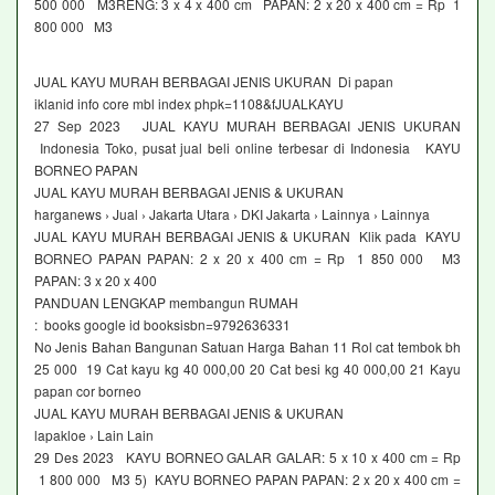
500 000 M3RENG: 3 x 4 x 400 cm PAPAN: 2 x 20 x 400 cm = Rp 1
800 000 M3
JUAL KAYU MURAH BERBAGAI JENIS UKURAN Di papan
iklanid info core mbl index phpk=1108&fJUALKAYU
27 Sep 2023 JUAL KAYU MURAH BERBAGAI JENIS UKURAN
Indonesia Toko, pusat jual beli online terbesar di Indonesia KAYU
BORNEO PAPAN
JUAL KAYU MURAH BERBAGAI JENIS & UKURAN
harganews › Jual › Jakarta Utara › DKI Jakarta › Lainnya › Lainnya
JUAL KAYU MURAH BERBAGAI JENIS & UKURAN Klik pada KAYU
BORNEO PAPAN PAPAN: 2 x 20 x 400 cm = Rp 1 850 000 M3
PAPAN: 3 x 20 x 400
PANDUAN LENGKAP membangun RUMAH
: books google id booksisbn=9792636331
No Jenis Bahan Bangunan Satuan Harga Bahan 11 Rol cat tembok bh
25 000 19 Cat kayu kg 40 000,00 20 Cat besi kg 40 000,00 21 Kayu
papan cor borneo
JUAL KAYU MURAH BERBAGAI JENIS & UKURAN
lapakloe › Lain Lain
29 Des 2023 KAYU BORNEO GALAR GALAR: 5 x 10 x 400 cm = Rp
1 800 000 M3 5) KAYU BORNEO PAPAN PAPAN: 2 x 20 x 400 cm =