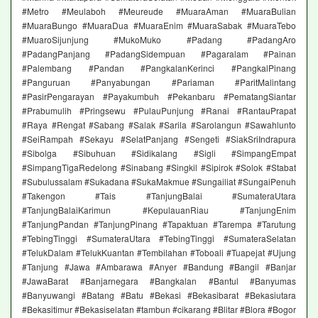
#Metro #Meulaboh #Meureude #MuaraAman #MuaraBulian
#MuaraBungo #MuaraDua #MuaraEnim #MuaraSabak #MuaraTebo
#MuaroSijunjung #MukoMuko #Padang #PadangAro
#PadangPanjang #PadangSidempuan #Pagaralam #Painan
#Palembang #Pandan #PangkalanKerinci #PangkalPinang
#Panguruan #Panyabungan #Pariaman #ParitMalintang
#PasirPengarayan #Payakumbuh #Pekanbaru #PematangSiantar
#Prabumulih #Pringsewu #PulauPunjung #Ranai #RantauPrapat
#Raya #Rengat #Sabang #Salak #Sarila #Sarolangun #Sawahlunto
#SeiRampah #Sekayu #SelatPanjang #Sengeti #SiakSriIndrapura
#Sibolga #Sibuhuan #Sidikalang #Sigli #SimpangEmpat
#SimpangTigaRedelong #Sinabang #Singkil #Sipirok #Solok #Stabat
#Subulussalam #Sukadana #SukaMakmue #Sungailiat #SungaiPenuh
#Takengon #Tais #TanjungBalai #SumateraUtara
#TanjungBalaiKarimun #KepulauanRiau #TanjungEnim
#TanjungPandan #TanjungPinang #Tapaktuan #Tarempa #Tarutung
#TebingTinggi #SumateraUtara #TebingTinggi #SumateraSelatan
#TelukDalam #TelukKuantan #Tembilahan #Toboali #Tuapejat #Ujung
#Tanjung #Jawa #Ambarawa #Anyer #Bandung #Bangil #Banjar
#JawaBarat #Banjarnegara #Bangkalan #Bantul #Banyumas
#Banyuwangi #Batang #Batu #Bekasi #Bekasibarat #Bekasiutara
#Bekasitimur #Bekasiselatan #tambun #cikarang #Blitar #Blora #Bogor