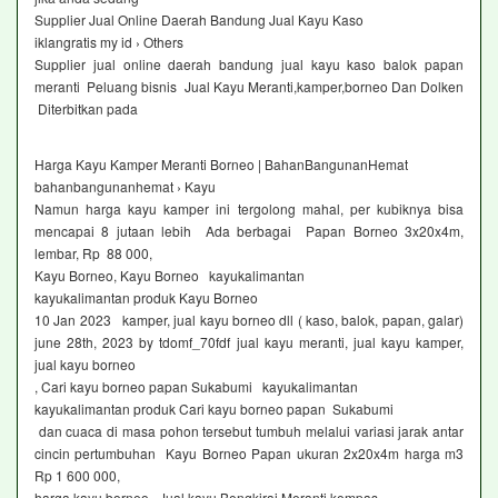
Supplier Jual Online Daerah Bandung Jual Kayu Kaso
iklangratis my id › Others
Supplier jual online daerah bandung jual kayu kaso balok papan
meranti Peluang bisnis Jual Kayu Meranti,kamper,borneo Dan Dolken
Diterbitkan pada
Harga Kayu Kamper Meranti Borneo | BahanBangunanHemat
bahanbangunanhemat › Kayu
Namun harga kayu kamper ini tergolong mahal, per kubiknya bisa
mencapai 8 jutaan lebih Ada berbagai Papan Borneo 3x20x4m,
lembar, Rp 88 000,
Kayu Borneo, Kayu Borneo kayukalimantan
kayukalimantan produk Kayu Borneo
10 Jan 2023 kamper, jual kayu borneo dll ( kaso, balok, papan, galar)
june 28th, 2023 by tdomf_70fdf jual kayu meranti, jual kayu kamper,
jual kayu borneo
, Cari kayu borneo papan Sukabumi kayukalimantan
kayukalimantan produk Cari kayu borneo papan Sukabumi
dan cuaca di masa pohon tersebut tumbuh melalui variasi jarak antar
cincin pertumbuhan Kayu Borneo Papan ukuran 2x20x4m harga m3
Rp 1 600 000,
harga kayu borneo Jual kayu Bengkirai,Meranti,kempas