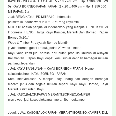
KAYU BORNEO GALAR GALAR: 5 x 10 x 400 cm = Rp 1 900 000 M3
5) KAYU BORNEO PAPAN PAPAN: 2 x 20 x 400 cm = Rp 1 850 000
M3 PAPAN: 3 x
Jual: RENG KAYU PD MITRA10 Indonesia
pd mitra10 indonetwork id 5713871 reng kayu htm
MITRA10 adalah penjual di Indonetwork yang menjual RENG KAYU di
Indonesia RENG Harga Kayu Kamper, Meranti Dan Borneo Papan
Borneo 3x20x4
Wood & Timber Pt Jayalah Borneo Mandiri
jayalahborneo guest produk_detail 22 wood timber
Kayu yang kami jual berasal dari hutan produksi khusus di wilayah
Kalimantan Papan Kayu dapat kami suplai dengan berbagai ukuran
panjang, lebar dan
JUAL KAYU BANGUNAN » KAYU BORNEO » PAPAN Home
solusindoshop › KAYU BORNEO › PAPAN
Kami menyediakan & menjual kayu bangunan dengan berbagai
macam jenis dan segala ukuran seperti Kayu Kayu Borneo, Kayu
Meranti Kalimantan, Kayu
JUAL KASO,BALOK,PAPAN MERANTI,BORNEO,KAMPER
mycroweb jual kasobalokpapan merantiborneokamper
Judul: JUAL KASO,BALOK,PAPAN MERANTI,BORNEO,KAMPER DLL