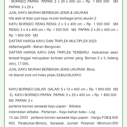
BORNEO PAPAN PAPAN: 2 x 20 x 400 cm = Rp 1 850 000 M3
PAPAN: 3 x 20 x
JUAL KAYU MURAH BERBAGAI JENIS & UKURAN
hits web id iklan jual kayu murah berbagai jenis ukuran 2
KAYU BORNEO RENG RENG: 2 x 3 x 400 cm = Rp 1 500 000 M3
RENG: 3 x 4 x 400 cm = Rp 1 550 000 M3 PAPAN: 2 x 20 x 400 cm =
Rp 1 800 000 M3
DAFTAR HARGA KAYU DAN TRIPLEK MULTIPLEK 2023
daftarharga99 › Bahan Bangunan
DAFTAR HARGA KAYU DAN TRIPLEK TERBARU Kebutuhan akan
tempat tinggal merupakan tuntutan primer yang Borneo 2 x 3, batang
(4m), 17 000,
JUAL KAYU MURAH BERBAGAI JENIS UKURAN Bima
nb iklanid core cnt index phpk=52&fJUALKAYU
KAYU BORNEO GALAR GALAR: 5 x 10 x 400 cm = Rp 1 900 000 M3
5) KAYU BORNEO PAPAN PAPAN: 2 x 20 x 400 cm = Rp 1 800 000
M3 PAPAN: 3 x
pertama borneo sarawak kayu papan Alibaba
indonesian alibaba › Pertanian › Kayu bahan baku › Log
13 Jan 2023 pertama borneo sarawak kayu papan , Harga FOB:$ 600
650, Pelabuhan:Bintulu, Sarawak, Jumlah Pesanan Minimum:300