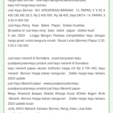
kayu123 harga kayu borneo
Jual Kayu Borneo NO, SPESIFIKASI BARANG 13, PAPAN, 2 X 20 X
400 CM, M3, 62 5, Rp 2 400 000, Rp 38 400, Sept Okt'14 14, PAPAN, 3
X 20 X 400 CM
Jual Kayu Reng Kaso Balok Papan Dolken Kualitas
fjb kaskus id jual kayu reng kaso balok papan dolken kuali
6 Jan 2023 Lingga Bangun Perkasa menyediakan kayu dengan
harga grosir untuk banguna rumah Racuk Local (Borneo) Papan 2 20,
3 20 2 100 000
Jual kayu meranti di Sumatera pusat penjualan kayu
pusatpenjualankayu produk Jual kayu meranti di Sumatera
kayu meranti papan ukuran 2x20x4m harga m3 Rp 2 700 000; kayu
meranti Borneo Harga bahan bangunan Daftar harga kayu terbaru
2023 update
jual Kayu Meranti papan www,pusatpenjualankayu
pusatpenjualankayu produk jual Kayu Meranti papan
#kayu #meranti #papan #balok #Harga #Jual #Order #agen #info
Meranti, Borneo Harga bahan bangunan Daftar harga kayu terbaru
2023 update bulan
JUAL KAYU Meranti, Kamper, Borneo, Reng, Kaso | Jual Satu