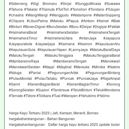
#Sidenreng #Sigi Biromaru #Sinjai #SungguMinasa #Suwawa
#Tahuna #Takalar #Tilamuta #ToliToli #Tomohon #Tondano #Tutuyan
#Unaaha #WangiWangi #Wanggudu #Watampone #WatanSoppeng
#Cliquers #LibuoPalma #Maluku #Papua #Ambon #Asmat #Biak
#Bintuni #BovenDigoel #BuruSelatan #Buru #Deiyai #Dogiyai #Fakfak
#HalmaheraBarat #HalmaheraSelatan #HalmaheraTengah
#HalmaheraTimur #HalmaheraUtara #IntanJaya #Jayapura
#Jayapurakota #Jayawijaya #Kaimana #Keerom #KepulauanAru
#KepulauanSula #KepulauanYapen #LannyJaya #MalukuBaratDaya
#MalukuTengah #MalukuTenggara #MalukuTenggaraBarat
#MamberamoRaya #MamberamoTengah #Manokwari
#ManokwariSelatan #Mappi #Maybrat #Merauke #Mimika #Nabire
#Nduga #Paniai #PegununganArfak #PegununganBintang
#PulauMorotai #PulauTaliabu #Puncak #PuncakJaya #RajaAmpat
#Sarmi #SeramBagianBarat #SeramBagianTimur #Sorong
#SorongSelatan #Supiori #Tambrauw #TelukBintuni #TelukWondama
#Ternate #Tidore #Tolikara #Tual #Waropen #Yahukimo #Yalimo
Harga Kayu Terbaru 2023 ( Jati, Kamper, Meranti, Borneo
hargabahanbangunan › Bahan Bangunan
Hargabahanbangunan Daftar harga kayu terbaru 2023 update bulan