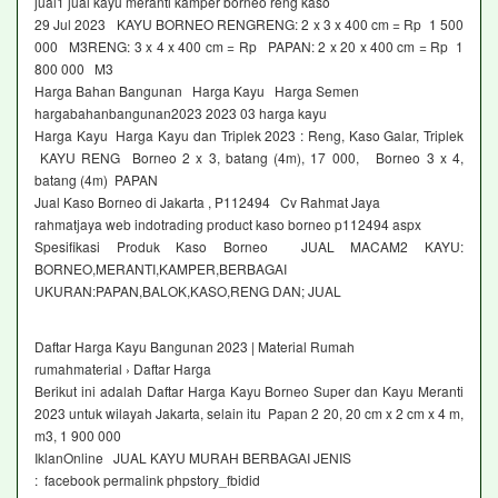
jual1 jual kayu meranti kamper borneo reng kaso
29 Jul 2023 KAYU BORNEO RENGRENG: 2 x 3 x 400 cm = Rp 1 500
000 M3RENG: 3 x 4 x 400 cm = Rp PAPAN: 2 x 20 x 400 cm = Rp 1
800 000 M3
Harga Bahan Bangunan Harga Kayu Harga Semen
hargabahanbangunan2023 2023 03 harga kayu
Harga Kayu Harga Kayu dan Triplek 2023 : Reng, Kaso Galar, Triplek
KAYU RENG Borneo 2 x 3, batang (4m), 17 000, Borneo 3 x 4,
batang (4m) PAPAN
Jual Kaso Borneo di Jakarta , P112494 Cv Rahmat Jaya
rahmatjaya web indotrading product kaso borneo p112494 aspx
Spesifikasi Produk Kaso Borneo JUAL MACAM2 KAYU:
BORNEO,MERANTI,KAMPER,BERBAGAI
UKURAN:PAPAN,BALOK,KASO,RENG DAN; JUAL
Daftar Harga Kayu Bangunan 2023 | Material Rumah
rumahmaterial › Daftar Harga
Berikut ini adalah Daftar Harga Kayu Borneo Super dan Kayu Meranti
2023 untuk wilayah Jakarta, selain itu Papan 2 20, 20 cm x 2 cm x 4 m,
m3, 1 900 000
IklanOnline JUAL KAYU MURAH BERBAGAI JENIS
: facebook permalink phpstory_fbidid