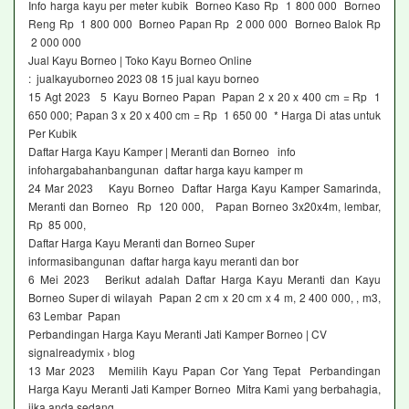
Info harga kayu per meter kubik Borneo Kaso Rp 1 800 000 Borneo
Reng Rp 1 800 000 Borneo Papan Rp 2 000 000 Borneo Balok Rp
2 000 000
Jual Kayu Borneo | Toko Kayu Borneo Online
: jualkayuborneo 2023 08 15 jual kayu borneo
15 Agt 2023 5 Kayu Borneo Papan Papan 2 x 20 x 400 cm = Rp 1
650 000; Papan 3 x 20 x 400 cm = Rp 1 650 00 * Harga Di atas untuk
Per Kubik
Daftar Harga Kayu Kamper | Meranti dan Borneo info
infohargabahanbangunan daftar harga kayu kamper m
24 Mar 2023 Kayu Borneo Daftar Harga Kayu Kamper Samarinda,
Meranti dan Borneo Rp 120 000, Papan Borneo 3x20x4m, lembar,
Rp 85 000,
Daftar Harga Kayu Meranti dan Borneo Super
informasibangunan daftar harga kayu meranti dan bor
6 Mei 2023 Berikut adalah Daftar Harga Kayu Meranti dan Kayu
Borneo Super di wilayah Papan 2 cm x 20 cm x 4 m, 2 400 000, , m3,
63 Lembar Papan
Perbandingan Harga Kayu Meranti Jati Kamper Borneo | CV
signalreadymix › blog
13 Mar 2023 Memilih Kayu Papan Cor Yang Tepat Perbandingan
Harga Kayu Meranti Jati Kamper Borneo Mitra Kami yang berbahagia,
jika anda sedang