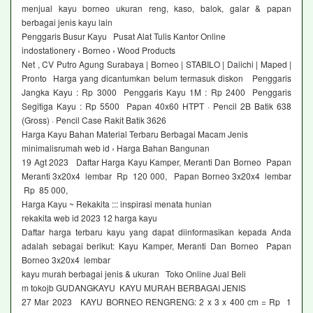
menjual kayu borneo ukuran reng, kaso, balok, galar & papan
berbagai jenis kayu lain
Penggaris Busur Kayu Pusat Alat Tulis Kantor Online
indostationery › Borneo › Wood Products
Net , CV Putro Agung Surabaya | Borneo | STABILO | Daiichi | Maped |
Pronto Harga yang dicantumkan belum termasuk diskon Penggaris
Jangka Kayu : Rp 3000 Penggaris Kayu 1M : Rp 2400 Penggaris
Segitiga Kayu : Rp 5500 Papan 40x60 HTPT · Pencil 2B Batik 638
(Gross) · Pencil Case Rakit Batik 3626
Harga Kayu Bahan Material Terbaru Berbagai Macam Jenis
minimalisrumah web id › Harga Bahan Bangunan
19 Agt 2023 Daftar Harga Kayu Kamper, Meranti Dan Borneo Papan
Meranti 3x20x4 lembar Rp 120 000, Papan Borneo 3x20x4 lembar
Rp 85 000,
Harga Kayu ~ Rekakita ::: inspirasi menata hunian
rekakita web id 2023 12 harga kayu
Daftar harga terbaru kayu yang dapat diinformasikan kepada Anda
adalah sebagai berikut: Kayu Kamper, Meranti Dan Borneo Papan
Borneo 3x20x4 lembar
kayu murah berbagai jenis & ukuran Toko Online Jual Beli
m tokojb GUDANGKAYU KAYU MURAH BERBAGAI JENIS
27 Mar 2023 KAYU BORNEO RENGRENG: 2 x 3 x 400 cm = Rp 1