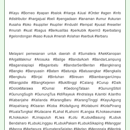
#Kayu #Borneo #papan #balok #Harga #Jual #Order #agen #info
#distributor #hargajual #beli #pengadaan #tanaman #umur #ukuran
#usaha #toko #supplier #suplier #industri #tempat #pusat #reseller
#murah #kuat #bagus #Berkualitas #perkubik #perm3 #perbatang
#gelondongan #kaso #usuk #merah #olahan #serbuk #terbaru
Melayani pemesanan untuk daerah di #Sumatera #AekKanopan
#ArgaMakmur #Arosuka #Balige #BandaAceh #BandarLampung
#Bagansiapiapi #Baganbatu #BandarSeriBentan #Bangkinang
#Bangko #Banyuasin #Batam #Baturaja #Batusangkar #Bengkalis
#Bengkulu #Binjai #Bintuhan #Bireuen #BlambanganUmpu
#Blangpidie #BlangKejeren #Bukittinggi #Calang #Curup #Daik
#DolokMarawa #Dumai #GedongTataan #GunungSitoli
#GunungSugih #GunungTua #IdiRayeuk #Indralaya #Jambi #Jantho
#Kabanjahe #Kalianda #KarangBaru #KarangTinggi #KayuAgung
#Kepahiang #Kisaran #Koba #KotaAgung #Kotabumi #KotaPinang
#KualaTungkal #Kutacane #Lahat #Lahomi #Langsa #Lhokseumawe
#Lhoksukon #Limapuluh #Liwa #Lotu #LubukBasung #Lubuk
Bendaharo #LubukLinggau #LubukPakam #LubukSikaping #Manggar
#Manna #Martapura #SumateraSelatan #Medan #Menggala #Mentok