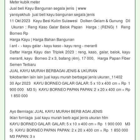
Meter kubik meter
Jual beli Kayu Bangunan segala jenis | www
yansyakhub jual beli kayu bangunan segala jenis
11 Okt 2023 Kayu Besi Kulim Sulawesi Dolken Gelam & Gunung Dll
Ukuran : Reng Kaso Galar Balok Papan Harga : (RENG) 1 Reng
Borneo Rp
Harga Kayu | Harga Bahan Bangunan
i ant › › kayu galar › kayu kaso › kayu reng › meranti
Daftar Harga Kayu dan Triplek 2023 : reng, kaso, galar, balok, kayu
meranti, kayu Borneo 2 x 3, batang (4m), 17 000, Harga Papan Fiber
Semen Terbaru
JUAL KAYU MURAH BERBAGAI JENIS & UKURAN
tokobanten lain lain jual kayu murah berbagai jenis ukuran_11402
30 Apr 2023 KAYU BORNEO GALAR GALAR: 5 x 10 x 400 cm = Rp 1
900 000 M3 5) KAYU BORNEO PAPAN PAPAN: 2 x 20 x 400 cm = Rp
1 850 000
Ayo Berniaga: JUAL KAYU MURAH BERB AGAI JENIS
iklan forniaga jual kayu murah berb agai jenis ukuran htm
KAYU BORNEO GALAR GALAR: 5 x 10 x 400 cm = Rp 1 900 000 M3
5) KAYU BORNEO PAPAN PAPAN: 2 x 20 x 400 cm = Rp 1 850 000
M3 PAPAN: 3 x