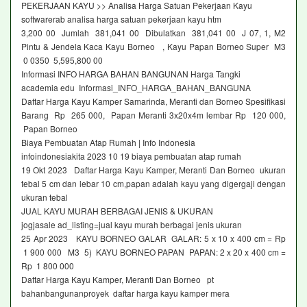
PEKERJAAN KAYU >> Analisa Harga Satuan Pekerjaan Kayu
softwarerab analisa harga satuan pekerjaan kayu htm
3,200 00 Jumlah 381,041 00 Dibulatkan 381,041 00 J 07, 1, M2
Pintu & Jendela Kaca Kayu Borneo , Kayu Papan Borneo Super M3
0 0350 5,595,800 00
Informasi INFO HARGA BAHAN BANGUNAN Harga Tangki
academia edu Informasi_INFO_HARGA_BAHAN_BANGUNA
Daftar Harga Kayu Kamper Samarinda, Meranti dan Borneo Spesifikasi
Barang Rp 265 000, Papan Meranti 3x20x4m lembar Rp 120 000,
Papan Borneo
Biaya Pembuatan Atap Rumah | Info Indonesia
infoindonesiakita 2023 10 19 biaya pembuatan atap rumah
19 Okt 2023 Daftar Harga Kayu Kamper, Meranti Dan Borneo ukuran
tebal 5 cm dan lebar 10 cm,papan adalah kayu yang digergaji dengan
ukuran tebal
JUAL KAYU MURAH BERBAGAI JENIS & UKURAN
jogjasale ad_listing=jual kayu murah berbagai jenis ukuran
25 Apr 2023 KAYU BORNEO GALAR GALAR: 5 x 10 x 400 cm = Rp
1 900 000 M3 5) KAYU BORNEO PAPAN PAPAN: 2 x 20 x 400 cm =
Rp 1 800 000
Daftar Harga Kayu Kamper, Meranti Dan Borneo pt
bahanbangunanproyek daftar harga kayu kamper mera