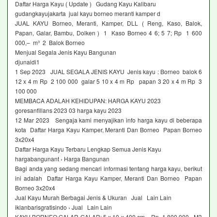
Daftar Harga Kayu ( Update ) Gudang Kayu Kalibaru
gudangkayujakarta jual kayu borneo meranti kamper d
JUAL KAYU Borneo, Meranti, Kamper, DLL ( Reng, Kaso, Balok,
Papan, Galar, Bambu, Dolken ) 1 Kaso Borneo 4 6; 5 7; Rp 1 600
000,– m³ 2 Balok Borneo
Menjual Segala Jenis Kayu Bangunan
djunaidi1
1 Sep 2023 JUAL SEGALA JENIS KAYU Jenis kayu : Borneo balok 6
12 x 4 m Rp 2 100 000 galar 5 10 x 4 m Rp papan 3 20 x 4 m Rp 3
100 000
MEMBACA ADALAH KEHIDUPAN: HARGA KAYU 2023
goresanfillans 2023 03 harga kayu 2023
12 Mar 2023 Sengaja kami menyajikan info harga kayu di beberapa
kota Daftar Harga Kayu Kamper, Meranti Dan Borneo Papan Borneo
3x20x4
Daftar Harga Kayu Terbaru Lengkap Semua Jenis Kayu
hargabangunant › Harga Bangunan
Bagi anda yang sedang mencari informasi tentang harga kayu, berikut
ini adalah Daftar Harga Kayu Kamper, Meranti Dan Borneo Papan
Borneo 3x20x4
Jual Kayu Murah Berbagai Jenis & Ukuran Jual Lain Lain
iklanbarisgratisindo › Jual Lain Lain
KAYU BORNEO GALAR GALAR: 5 x 10 x 400 cm = Rp 1 800 000 M3