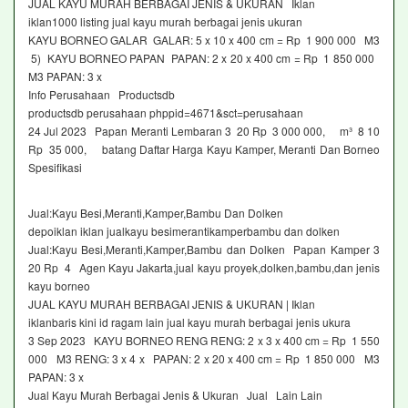
JUAL KAYU MURAH BERBAGAI JENIS & UKURAN Iklan
iklan1000 listing jual kayu murah berbagai jenis ukuran
KAYU BORNEO GALAR GALAR: 5 x 10 x 400 cm = Rp 1 900 000 M3
5) KAYU BORNEO PAPAN PAPAN: 2 x 20 x 400 cm = Rp 1 850 000
M3 PAPAN: 3 x
Info Perusahaan Productsdb
productsdb perusahaan phppid=4671&sct=perusahaan
24 Jul 2023 Papan Meranti Lembaran 3 20 Rp 3 000 000, m³ 8 10
Rp 35 000, batang Daftar Harga Kayu Kamper, Meranti Dan Borneo
Spesifikasi
Jual:Kayu Besi,Meranti,Kamper,Bambu Dan Dolken
depoiklan iklan jualkayu besimerantikamperbambu dan dolken
Jual:Kayu Besi,Meranti,Kamper,Bambu dan Dolken Papan Kamper 3
20 Rp 4 Agen Kayu Jakarta,jual kayu proyek,dolken,bambu,dan jenis
kayu borneo
JUAL KAYU MURAH BERBAGAI JENIS & UKURAN | Iklan
iklanbaris kini id ragam lain jual kayu murah berbagai jenis ukura
3 Sep 2023 KAYU BORNEO RENG RENG: 2 x 3 x 400 cm = Rp 1 550
000 M3 RENG: 3 x 4 x PAPAN: 2 x 20 x 400 cm = Rp 1 850 000 M3
PAPAN: 3 x
Jual Kayu Murah Berbagai Jenis & Ukuran Jual Lain Lain