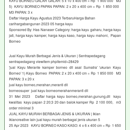
KAYU BORNEO GALAR GALAR: 5 x 10 x 400 cm = Rp 1 900 000 M3
5) KAYU BORNEO PAPAN PAPAN: 2 x 20 x 400 cm = Rp 1 850 000
M3 PAPAN: 3 x
Daftar Harga Kayu Agustus 2023 TerbaruHarga Bahan
carihargabangunan 2023 05 harga kayu
Sponsored By: Has Nanaser Category: harga kayu gaharu, harga kayu
jati, harga kayu kamper, harga kayu kaso, harga kayu mahoni, Papan
Borneo
Jual Kayu Murah Berbagai Jenis & Ukuran | Sentrapedagang
sentrapedagang viewitem phpitemid=28429
'jual Kayu Merante kamper borneo dll asal Sumatra' 'ukuran Kayu
Borneo' 1) Kayu Borneo PAPAN: 2 x 20 x 400 cm = Rp 1 850 000 M3
PAPAN: 3 x 20 x
jual kayu borneo,merahan,meranti dll
borneosuper jual kayu borneomerahanmeranti dll
31 Mei 2023 Daftar harga kayu borneo,merahan,gunung,dll kayu
kwalitas kayu papan 2 20;3 20 dan balok kamper Rp 2 100 000, m3
order minimal 3
JUAL KAYU MURAH BERBAGAI JENIS & UKURAN | Iklan
iklancreative lain jual kayu murah berbagai jenis ukuran 5
25 Apr 2023 KAYU BORNEO KASO KASO: 4 x 6 x 400 cm = Rp 1 650