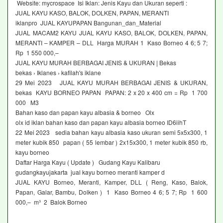
Website: mycrospace Isi Iklan: Jenis Kayu dan Ukuran seperti :
JUAL KAYU KASO, BALOK, DOLKEN, PAPAN, MERANTI
iklanpro JUAL KAYUPAPAN Bangunan_dan_Material
JUAL MACAM2 KAYU JUAL KAYU KASO, BALOK, DOLKEN, PAPAN,
MERANTI – KAMPER – DLL Harga MURAH 1 Kaso Borneo 4 6; 5 7;
Rp 1 550 000,–
JUAL KAYU MURAH BERBAGAI JENIS & UKURAN | Bekas
bekas › Iklanes › kafilah's iklane
29 Mei 2023 JUAL KAYU MURAH BERBAGAI JENIS & UKURAN,
bekas KAYU BORNEO PAPAN PAPAN: 2 x 20 x 400 cm = Rp 1 700
000 M3
Bahan kaso dan papan kayu albasia & borneo Olx
olx id iklan bahan kaso dan papan kayu albasia borneo ID6iihT
22 Mei 2023 sedia bahan kayu albasia kaso ukuran semi 5x5x300, 1
meter kubik 850 papan ( 55 lembar ) 2x15x300, 1 meter kubik 850 rb,
kayu borneo
Daftar Harga Kayu ( Update ) Gudang Kayu Kalibaru
gudangkayujakarta jual kayu borneo meranti kamper d
JUAL KAYU Borneo, Meranti, Kamper, DLL ( Reng, Kaso, Balok,
Papan, Galar, Bambu, Dolken ) 1 Kaso Borneo 4 6; 5 7; Rp 1 600
000,– m³ 2 Balok Borneo