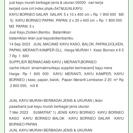
jual kayu murah berbagai jenis & ukuran 00000 cari kerja
kerjaid core cnt index phpk=547&fJUALKAYU
KAYU BORNEO GALAR GALAR: 5 x 10 x 400 cm = Rp 1 900 000 M3
5) KAYU BORNEO PAPAN PAPAN: 2 x 20 x 400 cm = Rp 1 800 000
M3 PAPAN: 3 x
Jual Kayu,Dolken,Bambu BatamIklan
batamiklan iklan jual kayudolkenbambu
14 Sep 2023 JUAL MACAM2 KAYU KASO, BALOK, PAPAN,DOLKEN,
PAPAN, MERANTI KAMPER DLL Harga MURAH 1 Kaso Borneo 4 6 5
7 Rp 1 600
SUPPLIER BERMACAM2 KAYU ( MERANTI,BORNEO
cache inkuiri sinarmakmurkayu supplier bermacam2 kayu mera
Harga: Rp 1 600 000 KAYU MERANTI, KAYU KAMPER, KAYU
BORNEO ( kaso, papan, balok, Papan Meranti Lembaran 2 20 m³ Rp
2 800 000, m3 8
JUAL KAYU MURAH BERBAGAI JENIS & UKURAN | Iklan
pasarbaris jual kayu murah berbagai jenis ukuran
7 Mei 2023 SUMATRA" 1) JENIS KAYU BORNEO KAYU BORNEO
KASO KAYU BORNEO BALOK KAYU BORNEO GALAR KAYU
BORNEO PAPAN
JUAL KAYU MURAH BERBAGAI JENIS & UKURAN