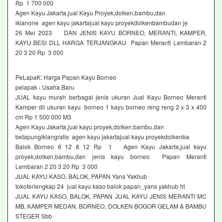
Rp 1 700 000
Agen Kayu Jakarta,jual Kayu Proyek,dolken,bambu,dan
iklanone agen kayu jakartajual kayu proyekdolkenbambudan je
26 Mei 2023 DAN JENIS KAYU BORNEO, MERANTI, KAMPER,
KAYU BESI DLL HARGA TERJANGKAU Papan Meranti Lembaran 2
20 3 20 Rp 3 000
PeLapaK: Harga Papan Kayu Borneo
pelapak › Usaha Baru
JUAL kayu murah berbagai jenis ukuran Jual Kayu Borneo Meranti
Kamper dll ukuran kayu borneo 1 kayu borneo reng reng 2 x 3 x 400
cm Rp 1 500 000 M3
Agen Kayu Jakarta,jual kayu proyek,dolken,bambu,dan
betapungiklangratis agen kayu jakartajual kayu proyekdolkenba
Balok Borneo 6 12 8 12 Rp 1 Agen Kayu Jakarta,jual kayu
proyek,dolken,bambu,dan jenis kayu borneo Papan Meranti
Lembaran 2 20 3 20 Rp 3 000
JUAL KAYU KASO, BALOK, PAPAN Yans Yakhub
tokoterlengkap 24 jual kayu kaso balok papan_yans yakhub ht
JUAL KAYU KASO, BALOK, PAPAN JUAL KAYU JENIS MERANTI MC
MB, KAMPER MEDAN, BORNEO, DOLKEN BOGOR GELAM & BAMBU
STEGER Sbb