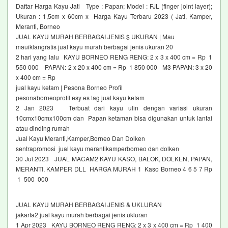
Daftar Harga Kayu Jati Type : Papan; Model : FJL (finger joint layer);
Ukuran : 1,5cm x 60cm x Harga Kayu Terbaru 2023 ( Jati, Kamper,
Meranti, Borneo
JUAL KAYU MURAH BERBAGAI JENIS $ UKURAN | Mau
mauiklangratis jual kayu murah berbagai jenis ukuran 20
2 hari yang lalu KAYU BORNEO RENG RENG: 2 x 3 x 400 cm = Rp 1
550 000 PAPAN: 2 x 20 x 400 cm = Rp 1 850 000 M3 PAPAN: 3 x 20
x 400 cm = Rp
jual kayu ketam | Pesona Borneo Profil
pesonaborneoprofil esy es tag jual kayu ketam
2 Jan 2023 Terbuat dari kayu ulin dengan variasi ukuran
10cmx10cmx100cm dan Papan ketaman bisa digunakan untuk lantai
atau dinding rumah
Jual Kayu Meranti,Kamper,Borneo Dan Dolken
sentrapromosi jual kayu merantikamperborneo dan dolken
30 Jul 2023 JUAL MACAM2 KAYU KASO, BALOK, DOLKEN, PAPAN,
MERANTI, KAMPER DLL HARGA MURAH 1 Kaso Borneo 4 6 5 7 Rp
1 500 000
JUAL KAYU MURAH BERBAGAI JENIS & UKLURAN
jakarta2 jual kayu murah berbagai jenis ukluran
1 Apr 2023 KAYU BORNEO RENG RENG: 2 x 3 x 400 cm = Rp 1 400