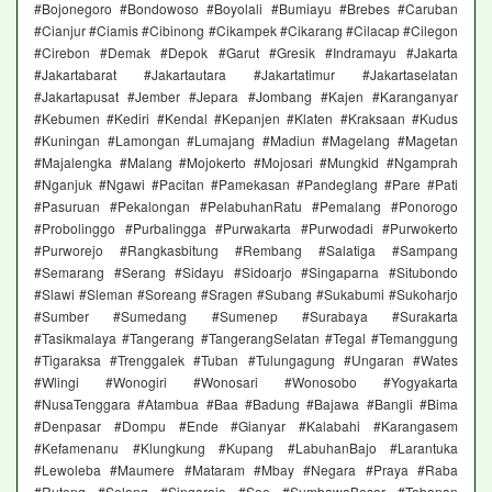
#Bojonegoro #Bondowoso #Boyolali #Bumiayu #Brebes #Caruban
#Cianjur #Ciamis #Cibinong #Cikampek #Cikarang #Cilacap #Cilegon
#Cirebon #Demak #Depok #Garut #Gresik #Indramayu #Jakarta
#Jakartabarat #Jakartautara #Jakartatimur #Jakartaselatan
#Jakartapusat #Jember #Jepara #Jombang #Kajen #Karanganyar
#Kebumen #Kediri #Kendal #Kepanjen #Klaten #Kraksaan #Kudus
#Kuningan #Lamongan #Lumajang #Madiun #Magelang #Magetan
#Majalengka #Malang #Mojokerto #Mojosari #Mungkid #Ngamprah
#Nganjuk #Ngawi #Pacitan #Pamekasan #Pandeglang #Pare #Pati
#Pasuruan #Pekalongan #PelabuhanRatu #Pemalang #Ponorogo
#Probolinggo #Purbalingga #Purwakarta #Purwodadi #Purwokerto
#Purworejo #Rangkasbitung #Rembang #Salatiga #Sampang
#Semarang #Serang #Sidayu #Sidoarjo #Singaparna #Situbondo
#Slawi #Sleman #Soreang #Sragen #Subang #Sukabumi #Sukoharjo
#Sumber #Sumedang #Sumenep #Surabaya #Surakarta
#Tasikmalaya #Tangerang #TangerangSelatan #Tegal #Temanggung
#Tigaraksa #Trenggalek #Tuban #Tulungagung #Ungaran #Wates
#Wlingi #Wonogiri #Wonosari #Wonosobo #Yogyakarta
#NusaTenggara #Atambua #Baa #Badung #Bajawa #Bangli #Bima
#Denpasar #Dompu #Ende #Gianyar #Kalabahi #Karangasem
#Kefamenanu #Klungkung #Kupang #LabuhanBajo #Larantuka
#Lewoleba #Maumere #Mataram #Mbay #Negara #Praya #Raba
#Ruteng #Selong #Singaraja #Soe #SumbawaBesar #Tabanan