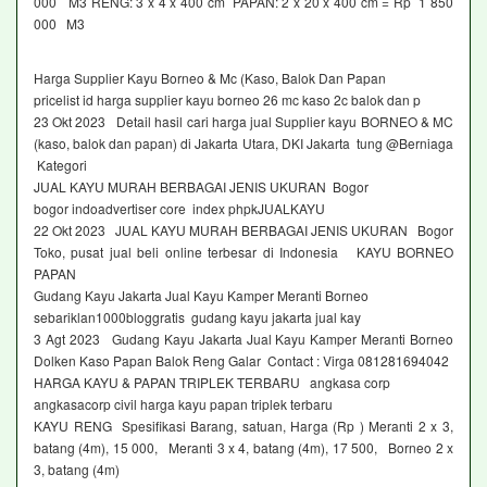
000 M3 RENG: 3 x 4 x 400 cm PAPAN: 2 x 20 x 400 cm = Rp 1 850
000 M3
Harga Supplier Kayu Borneo & Mc (Kaso, Balok Dan Papan
pricelist id harga supplier kayu borneo 26 mc kaso 2c balok dan p
23 Okt 2023 Detail hasil cari harga jual Supplier kayu BORNEO & MC
(kaso, balok dan papan) di Jakarta Utara, DKI Jakarta tung @Berniaga
Kategori
JUAL KAYU MURAH BERBAGAI JENIS UKURAN Bogor
bogor indoadvertiser core index phpkJUALKAYU
22 Okt 2023 JUAL KAYU MURAH BERBAGAI JENIS UKURAN Bogor
Toko, pusat jual beli online terbesar di Indonesia KAYU BORNEO
PAPAN
Gudang Kayu Jakarta Jual Kayu Kamper Meranti Borneo
sebariklan1000bloggratis gudang kayu jakarta jual kay
3 Agt 2023 Gudang Kayu Jakarta Jual Kayu Kamper Meranti Borneo
Dolken Kaso Papan Balok Reng Galar Contact : Virga 081281694042
HARGA KAYU & PAPAN TRIPLEK TERBARU angkasa corp
angkasacorp civil harga kayu papan triplek terbaru
KAYU RENG Spesifikasi Barang, satuan, Harga (Rp ) Meranti 2 x 3,
batang (4m), 15 000, Meranti 3 x 4, batang (4m), 17 500, Borneo 2 x
3, batang (4m)