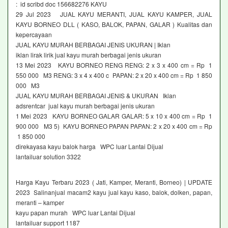
: id scribd doc 156682276 KAYU
29 Jul 2023 JUAL KAYU MERANTI, JUAL KAYU KAMPER, JUAL
KAYU BORNEO DLL ( KASO, BALOK, PAPAN, GALAR ) Kualitas dan
kepercayaan
JUAL KAYU MURAH BERBAGAI JENIS UKURAN | Iklan
iklan lirak lirik jual kayu murah berbagai jenis ukuran
13 Mei 2023 KAYU BORNEO RENG RENG: 2 x 3 x 400 cm = Rp 1
550 000 M3 RENG: 3 x 4 x 400 c PAPAN: 2 x 20 x 400 cm = Rp 1 850
000 M3
JUAL KAYU MURAH BERBAGAI JENIS & UKURAN Iklan
adsrentcar jual kayu murah berbagai jenis ukuran
1 Mei 2023 KAYU BORNEO GALAR GALAR: 5 x 10 x 400 cm = Rp 1
900 000 M3 5) KAYU BORNEO PAPAN PAPAN: 2 x 20 x 400 cm = Rp
1 850 000
direkayasa kayu balok harga WPC luar Lantai Dijual
lantailuar solution 3322
Harga Kayu Terbaru 2023 ( Jati, Kamper, Meranti, Borneo) | UPDATE
2023 Salinanjual macam2 kayu jual kayu kaso, balok, dolken, papan,
meranti – kamper
kayu papan murah WPC luar Lantai Dijual
lantailuar support 1187