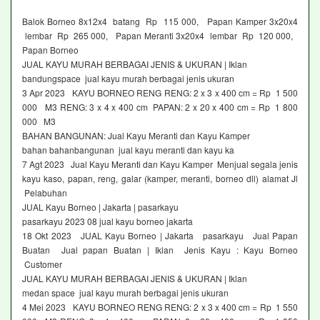
Balok Borneo 8x12x4 batang Rp 115 000, Papan Kamper 3x20x4
lembar Rp 265 000, Papan Meranti 3x20x4 lembar Rp 120 000,
Papan Borneo
JUAL KAYU MURAH BERBAGAI JENIS & UKURAN | Iklan
bandungspace jual kayu murah berbagai jenis ukuran
3 Apr 2023 KAYU BORNEO RENG RENG: 2 x 3 x 400 cm = Rp 1 500
000 M3 RENG: 3 x 4 x 400 cm PAPAN: 2 x 20 x 400 cm = Rp 1 800
000 M3
BAHAN BANGUNAN: Jual Kayu Meranti dan Kayu Kamper
bahan bahanbangunan jual kayu meranti dan kayu ka
7 Agt 2023 Jual Kayu Meranti dan Kayu Kamper Menjual segala jenis
kayu kaso, papan, reng, galar (kamper, meranti, borneo dll) alamat Jl
Pelabuhan
JUAL Kayu Borneo | Jakarta | pasarkayu
pasarkayu 2023 08 jual kayu borneo jakarta
18 Okt 2023 JUAL Kayu Borneo | Jakarta pasarkayu Jual Papan
Buatan Jual papan Buatan | Iklan Jenis Kayu : Kayu Borneo
Customer
JUAL KAYU MURAH BERBAGAI JENIS & UKURAN | Iklan
medan space jual kayu murah berbagai jenis ukuran
4 Mei 2023 KAYU BORNEO RENG RENG: 2 x 3 x 400 cm = Rp 1 550