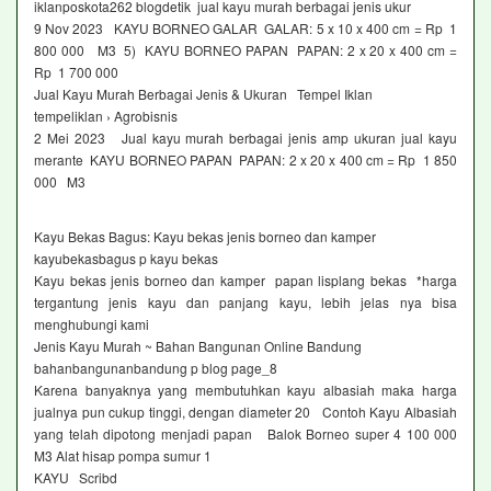
iklanposkota262 blogdetik jual kayu murah berbagai jenis ukur
9 Nov 2023 KAYU BORNEO GALAR GALAR: 5 x 10 x 400 cm = Rp 1
800 000 M3 5) KAYU BORNEO PAPAN PAPAN: 2 x 20 x 400 cm =
Rp 1 700 000
Jual Kayu Murah Berbagai Jenis & Ukuran Tempel Iklan
tempeliklan › Agrobisnis
2 Mei 2023 Jual kayu murah berbagai jenis amp ukuran jual kayu
merante KAYU BORNEO PAPAN PAPAN: 2 x 20 x 400 cm = Rp 1 850
000 M3
Kayu Bekas Bagus: Kayu bekas jenis borneo dan kamper
kayubekasbagus p kayu bekas
Kayu bekas jenis borneo dan kamper papan lisplang bekas *harga
tergantung jenis kayu dan panjang kayu, lebih jelas nya bisa
menghubungi kami
Jenis Kayu Murah ~ Bahan Bangunan Online Bandung
bahanbangunanbandung p blog page_8
Karena banyaknya yang membutuhkan kayu albasiah maka harga
jualnya pun cukup tinggi, dengan diameter 20 Contoh Kayu Albasiah
yang telah dipotong menjadi papan Balok Borneo super 4 100 000
M3 Alat hisap pompa sumur 1
KAYU Scribd