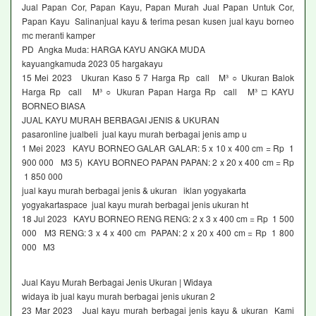
Jual Papan Cor, Papan Kayu, Papan Murah Jual Papan Untuk Cor,
Papan Kayu Salinanjual kayu & terima pesan kusen jual kayu borneo
mc meranti kamper
PD Angka Muda: HARGA KAYU ANGKA MUDA
kayuangkamuda 2023 05 hargakayu
15 Mei 2023 Ukuran Kaso 5 7 Harga Rp call M³ ○ Ukuran Balok
Harga Rp call M³ ○ Ukuran Papan Harga Rp call M³ □ KAYU
BORNEO BIASA
JUAL KAYU MURAH BERBAGAI JENIS & UKURAN
pasaronline jualbeli jual kayu murah berbagai jenis amp u
1 Mei 2023 KAYU BORNEO GALAR GALAR: 5 x 10 x 400 cm = Rp 1
900 000 M3 5) KAYU BORNEO PAPAN PAPAN: 2 x 20 x 400 cm = Rp
1 850 000
jual kayu murah berbagai jenis & ukuran iklan yogyakarta
yogyakartaspace jual kayu murah berbagai jenis ukuran ht
18 Jul 2023 KAYU BORNEO RENG RENG: 2 x 3 x 400 cm = Rp 1 500
000 M3 RENG: 3 x 4 x 400 cm PAPAN: 2 x 20 x 400 cm = Rp 1 800
000 M3
Jual Kayu Murah Berbagai Jenis Ukuran | Widaya
widaya ib jual kayu murah berbagai jenis ukuran 2
23 Mar 2023 Jual kayu murah berbagai jenis kayu & ukuran Kami