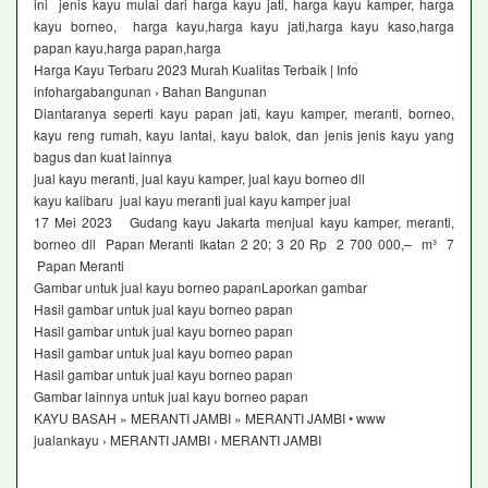
ini jenis kayu mulai dari harga kayu jati, harga kayu kamper, harga
kayu borneo, harga kayu,harga kayu jati,harga kayu kaso,harga
papan kayu,harga papan,harga
Harga Kayu Terbaru 2023 Murah Kualitas Terbaik | Info
infohargabangunan › Bahan Bangunan
Diantaranya seperti kayu papan jati, kayu kamper, meranti, borneo,
kayu reng rumah, kayu lantai, kayu balok, dan jenis jenis kayu yang
bagus dan kuat lainnya
jual kayu meranti, jual kayu kamper, jual kayu borneo dll
kayu kalibaru jual kayu meranti jual kayu kamper jual
17 Mei 2023 Gudang kayu Jakarta menjual kayu kamper, meranti,
borneo dll Papan Meranti Ikatan 2 20; 3 20 Rp 2 700 000,– m³ 7
Papan Meranti
Gambar untuk jual kayu borneo papanLaporkan gambar
Hasil gambar untuk jual kayu borneo papan
Hasil gambar untuk jual kayu borneo papan
Hasil gambar untuk jual kayu borneo papan
Hasil gambar untuk jual kayu borneo papan
Gambar lainnya untuk jual kayu borneo papan
KAYU BASAH » MERANTI JAMBI » MERANTI JAMBI • www
jualankayu › MERANTI JAMBI › MERANTI JAMBI