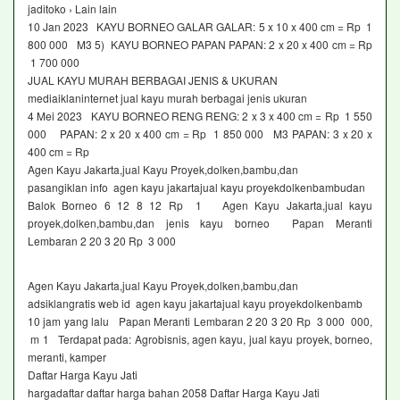
jaditoko › Lain lain
10 Jan 2023 KAYU BORNEO GALAR GALAR: 5 x 10 x 400 cm = Rp 1
800 000 M3 5) KAYU BORNEO PAPAN PAPAN: 2 x 20 x 400 cm = Rp
1 700 000
JUAL KAYU MURAH BERBAGAI JENIS & UKURAN
mediaiklaninternet jual kayu murah berbagai jenis ukuran
4 Mei 2023 KAYU BORNEO RENG RENG: 2 x 3 x 400 cm = Rp 1 550
000 PAPAN: 2 x 20 x 400 cm = Rp 1 850 000 M3 PAPAN: 3 x 20 x
400 cm = Rp
Agen Kayu Jakarta,jual Kayu Proyek,dolken,bambu,dan
pasangiklan info agen kayu jakartajual kayu proyekdolkenbambudan
Balok Borneo 6 12 8 12 Rp 1 Agen Kayu Jakarta,jual kayu
proyek,dolken,bambu,dan jenis kayu borneo Papan Meranti
Lembaran 2 20 3 20 Rp 3 000
Agen Kayu Jakarta,jual Kayu Proyek,dolken,bambu,dan
adsiklangratis web id agen kayu jakartajual kayu proyekdolkenbamb
10 jam yang lalu Papan Meranti Lembaran 2 20 3 20 Rp 3 000 000,
m 1 Terdapat pada: Agrobisnis, agen kayu, jual kayu proyek, borneo,
meranti, kamper
Daftar Harga Kayu Jati
hargadaftar daftar harga bahan 2058 Daftar Harga Kayu Jati