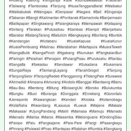
#Taliwang #Tambolaka #Tanjung #NusaTenggaraBarat #Waibakul
#Waikabubak #Waingapu #Denpasar #Negara #Bali #Singaraja
#Tabanan #Bangli #Kalimantan #Pontianak #Samarinda #Banjarmasin
#Balikpapan #Singkawang #Palangkaraya #Mempawah #Ketapang
#Sintang #Tarakan #Putussibau #Sambas #Sampit #Banjarbaru
#Barabai #BatangTarang #Batulicin #Bengkayang #Bontang #Buntok
#Kandangan #Kotabaru #KualaKapuas #KualaKurun
#KualaPembuang #Malinau #Marabahan #Martapura #MuaraTeweh
#NangaBulik #NangaPinoh #Ngabang #Nunukan #PangkalanBun
#Paringin #Pelaihari #Penajam #PulangPisau #Purukcahu #Rantau
#Sangatta #Sekadau #Sendawar #Sukadana #Sukamara
#SungaiRaya #TamiangLayang #TanahGrogot #Tanjung
#TanjungSelor #TanjungRedeb #Tenggarong #TidengPale #Sulawesi
#Airmadidi #Ampana #Amurang #Andolo #Banggai #Bantaeng #Barru
#Bau-Bau #Benteng #Bitung #BolaangUki #Boroko #Bulukumba
#Bungku #Buol #Buranga #Donggala #Enrekang #Gorontalo
#Jeneponto #Kawangkoan #Kendari #Kolaka #Kotamobagu
#KotaRaha #Kwandang #Lasusua #Luwuk #Majene #Makale
#Makassar #UjungPandang #Malili #Mamasa #Mamuju #Manado
#Menado #Marisa #Maros #Masamba #Melonguane #OndongSiau
#Palopo #Palu #Pangkajene #Pare-Pare #Parigi #Pasangkayu
#Pinrang #Polewali #Poso #Rantepao #Ratahan #Rumbia #Sengkang