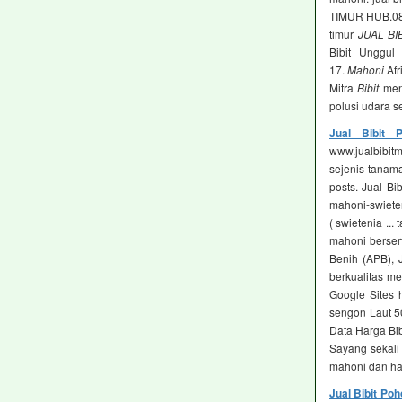
TIMUR HUB.085
timur
JUAL BI
Bibit Unggu
17.
Mahoni
Afr
Mitra
Bibit
menj
polusi udara s
Jual Bibit 
www.jualbibi
sejenis tanama
posts. Jual Bib
mahoni-swiete
( swietenia ...
mahoni bersert
Benih (APB), J
berkualitas me
Google Sites h
sengon Laut 50
Data Harga Bib
Sayang sekali
mahoni dan har
Jual Bibit Po