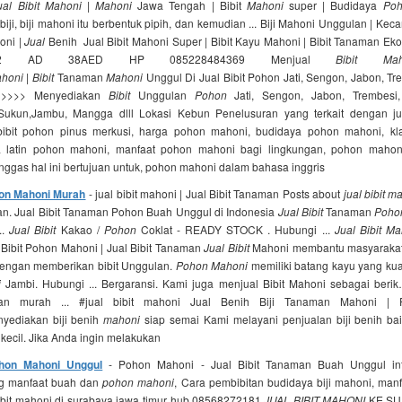
ual Bibit Mahoni
|
Mahoni
Jawa Tengah | Bibit
Mahoni
super | Budidaya
Poh
iji, biji mahoni itu berbentuk pipih, dan kemudian ... Biji Mahoni Unggulan | Ke
oni |
Jual
Benih Jual Bibit Mahoni Super | Bibit Kayu Mahoni | Bibit Tanaman Ek
 AD 38AED HP 085228484369 Menjual
Bibit Mah
honi
|
Bibit
Tanaman
Mahoni
Unggul Di Jual Bibit Pohon Jati, Sengon, Jabon, T
>>>>> Menyediakan
Bibit
Unggulan
Pohon
Jati, Sengon, Jabon, Trembes
kun,Jambu, Mangga dlll Lokasi Kebun Penelusuran yang terkait dengan jua
bibit pohon pinus merkusi, harga pohon mahoni, budidaya pohon mahoni, kla
 latin pohon mahoni, manfaat pohon mahoni bagi lingkungan, pohon maho
ggas hal ini bertujuan untuk, pohon mahoni dalam bahasa inggris
hon Mahoni Murah
- jual bibit mahoni | Jual Bibit Tanaman Posts about
jual bibit m
man. Jual Bibit Tanaman Pohon Buah Unggul di Indonesia
Jual Bibit
Tanaman
Poho
..
Jual Bibit
Kakao /
Pohon
Coklat - READY STOCK . Hubungi ...
Jual Bibit Ma
Bibit Pohon Mahoni | Jual Bibit Tanaman
Jual Bibit
Mahoni membantu masyarakat
engan memberikan bibit Unggulan.
Pohon Mahoni
memiliki batang kayu yang kuat
i
Jambi. Hubungi ... Bergaransi. Kami juga menjual Bibit Mahoni sebagai berik…
dan murah ... #jual bibit mahoni Jual Benih Biji Tanaman Mahoni | 
yediakan biji benih
mahoni
siap semai Kami melayani penjualan biji benih bai
kecil. Jika Anda ingin melakukan
ohon Mahoni Unggul
- Pohon Mahoni - Jual Bibit Tanaman Buah Unggul in
g manfaat buah dan
pohon mahoni
, Cara pembibitan budidaya biji mahoni, man
bibit mahoni di surabaya jawa timur hub.08568272181
JUAL BIBIT MAHONI
KE SU