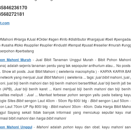
085846236170
08568272181
it.com
 #Mahoni #Harga #Jual #Order #agen #info #distributor #hargajual #beli #penga
#usaha #toko #supplier #suplier #industri #tempat #pusat #reseller #murah #ung
#perpohon #perbatang
ohon Mahoni Murah
- Jual Bibit Tanaman Unggul Murah - Bibit Pohon Mahon
na) adalah sejenis tanaman perdu yang tak sepopuler anthurium atau... No posts
. Show all posts. Jual Bibit Mahoni ( swietenia macrophylla ) - KARYA KARYA 
donetwork yang menjual
Jual Bibit
Mahoni ( swietenia ... tags:
jual bibit
mahoni, jual
ni. jual biji benih mahoni dan biji benih mahoni bersertifikat
Jual
biji benih jati be
h (APB),
Jual
biji benih karet ... Kami menjual biji benih
mahoni
dan biji beni
litas meliputi :
Jual
... Manfaat terbesar
pohon
sengon yaitu pada batang kayun
ogle Sites
Bibit
sengon Laut 40cm - 50cm Rp 600/ btg -
Bibit
sengon Laut 50cm -
on Laut 70cm UP Rp 800/ btg -
Bibit mahoni
30cm - 40cm. Data Harga Bibit Mahon
nggul Sayang sekali tidak banyak informasi yang mencukup seputar kayu
ma
masi bibit
mahoni
dan
harga bibit mahoni
ohon Mahoni Unggul
-
Mahoni
adalah
pohon
kayu dan obat. kayu
mahoni
sang