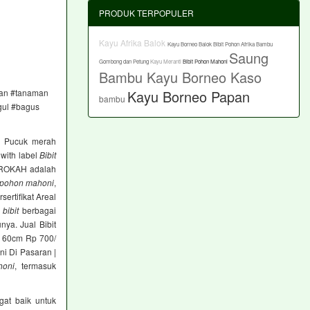
PRODUK TERPOPULER
Kayu Afrika Balok
Kayu Borneo Balok
Bibit Pohon Afrika
Bambu
Saung
Gombong dan Petung
Kayu Meranti
Bibit Pohon Mahoni
Bambu
Kayu Borneo Kaso
Kayu Borneo Papan
daan #tanaman
bambu
gul #bagus
i Pucuk merah
 with label
Bibit
BAROKAH adalah
pohon mahoni
,
rsertifikat Areal
h
bibit
berbagai
ya. Jual Bibit
 60cm Rp 700/
i Di Pasaran |
honi
, termasuk
at baik untuk