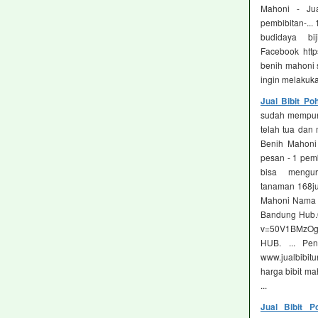
Mahoni - Jual
pembibitan-..
budidaya b
Facebook http
benih mahoni s
ingin melakukan
Jual Bibit P
sudah mempuny
telah tua dan 
Benih Mahoni 
pesan - ‎1 pem
bisa mengu
tanaman 168ju
Mahoni Nama L
Bandung Hub.0
v=50V1BMzOg9
HUB. ... Pen
www.jualbibitu
harga bibit mah
...
Jual Bibit 