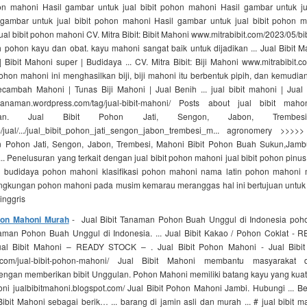
hon mahoni Hasil gambar untuk jual bibit pohon mahoni Hasil gambar untuk ju
gambar untuk jual bibit pohon mahoni Hasil gambar untuk jual bibit pohon
jual bibit pohon mahoni CV. Mitra Bibit: Bibit Mahoni www.mitrabibit.com/2023/05/bi
 pohon kayu dan obat. kayu mahoni sangat baik untuk dijadikan ... Jual Bibit M
Bibit Mahoni super | Budidaya ... CV. Mitra Bibit: Biji Mahoni www.mitrabibit.co
hon mahoni ini menghasilkan biji, biji mahoni itu berbentuk pipih, dan kemudian 
cambah Mahoni | Tunas Biji Mahoni | Jual Benih ... jual bibit mahoni | Jual
ibittanaman.wordpress.com/tag/jual-bibit-mahoni/ Posts about jual bibit mah
tanaman. Jual Bibit Pohon Jati, Sengon, Jabon, Trembesi,
/jual/.../jual_bibit_pohon_jati_sengon_jabon_trembesi_m... agronomery >>>
n Pohon Jati, Sengon, Jabon, Trembesi, Mahoni Bibit Pohon Buah Sukun,Jamb
.. Penelusuran yang terkait dengan jual bibit pohon mahoni jual bibit pohon pinu
 budidaya pohon mahoni klasifikasi pohon mahoni nama latin pohon mahoni 
ingkungan pohon mahoni pada musim kemarau meranggas hal ini bertujuan untu
inggris
ohon Mahoni Murah
- Jual Bibit Tanaman Pohon Buah Unggul di Indonesia poh
naman Pohon Buah Unggul di Indonesia. ... Jual Bibit Kakao / Pohon Coklat -
Jual Bibit Mahoni – READY STOCK – . Jual Bibit Pohon Mahoni - Jual Bibi
.com/jual-bibit-pohon-mahoni/ Jual Bibit Mahoni membantu masyarakat
ngan memberikan bibit Unggulan. Pohon Mahoni memiliki batang kayu yang kuat, bij
ni jualbibitmahoni.blogspot.com/ Jual Bibit Pohon Mahoni Jambi. Hubungi ... B
ibit Mahoni sebagai berik… ... barang di jamin asli dan murah ... # jual bibit m