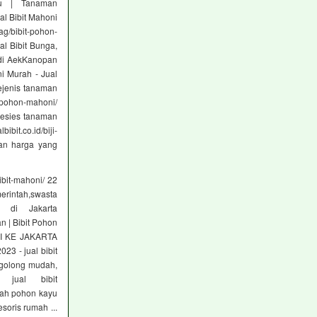
Kayu | Tanaman
al Bibit Mahoni
g/bibit-pohon-
al Bibit Bunga,
l di AekKanopan
ni Murah - Jual
ejenis tanaman
/pohon-mahoni/
pesies tanaman
it.co.id/biji-
gan harga yang
bit-mahoni/ 22
merintah,swasta
 di Jakarta
n | Bibit Pohon
ONI KE JAKARTA
3 - jual bibit
rgolong mudah,
 jual bibit
lah pohon kayu
oris rumah ...