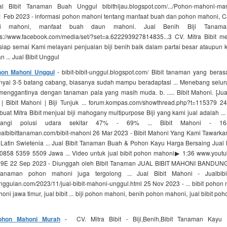
 Bibit Tanaman Buah Unggul bibithijau.blogspot.com/.../Pohon-mahoni-man
. 1 Feb 2023 - informasi pohon mahoni tentang manfaat buah dan pohon mahoni, C
iji mahoni, manfaat buah daun mahoni. Jual Benih Biji Tanam
s://www.facebook.com/media/set/?set=a.622293927814835...3 CV. Mitra Bibit me
iap semai Kami melayani penjualan biji benih baik dalam partai besar ataupun k
 ... Jual Bibit Unggul
ohon Mahoni Unggul
- bibit-bibit-unggul.blogspot.com/ Bibit tanaman yang berasa
ai 3-5 batang cabang, biasanya sudah mampu beradaptasi ... Menebang selu
menggantinya dengan tanaman pala yang masih muda. b. ..... Bibit Mahoni. [Jual
| Bibit Mahoni | Biji Tunjuk ... forum.kompas.com/showthread.php?t=115379 2
buat Mitra Bibit menjual biji mahogany multipurpose Biji yang kami jual adalah .
rangi polusi udara sekitar 47% - 69% ... Bibit Mahoni - 168
albibittanaman.com/bibit-mahoni 26 Mar 2023 - Bibit Mahoni Yang Kami Tawarka
atin Swietenia ... Jual Bibit Tanaman Buah & Pohon Kayu Harga Bersaing Jual B
858 5359 5509 Jawa ... Video untuk jual bibit pohon mahoni▶ 1:36 www.yout
E 22 Sep 2023 - Diunggah oleh Bibit Tanaman JUAL BIBIT MAHONI BANDU
anaman pohon mahoni juga tergolong ... Jual Bibit Mahoni - Jualbibi
nggulan.com/2023/11/jual-bibit-mahoni-unggul.html 25 Nov 2023 - ... bibit pohon 
oni jawa timur, jual bibit ... biji pohon mahoni, benih pohon mahoni, jual bibit po
Pohon Mahoni Murah
- CV. Mitra Bibit - Biji,Benih,Bibit Tanaman Kayu 