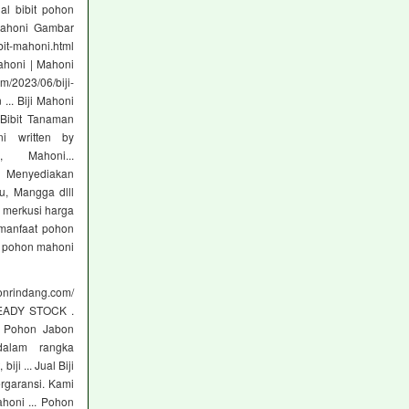
al bibit pohon
 mahoni Gambar
bit-mahoni.html
ahoni | Mahoni
m/2023/06/biji-
... Biji Mahoni
 Bibit Tanaman
oni written by
 Mahoni...
>> Menyediakan
u, Mangga dlll
s merkusi harga
manfaat pohon
k pohon mahoni
onrindang.com/
 READY STOCK .
t Pohon Jabon
 dalam rangka
i ... Jual Biji
ergaransi. Kami
ahoni ... Pohon