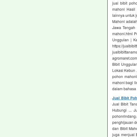
jual bibit po
mahoni Hasil 
lainnya untuk 
Mahoni adalah
Jawa Tengah | 
mahoni.html Po
Unggulan | Ke
https://jualb
jualbibit
agromaret.com
Bibit Unggula
Lokasi Kebun .
pohon mahoni
mahoni bagi l
dalam bahasa 
Jual Bibit P
Jual Bibit Ta
Hubungi ... 
pohonrindang
penghijauan de
dan Bibit Maho
juga menjual B