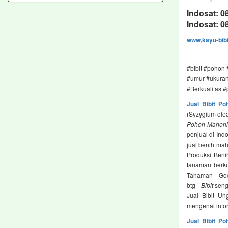
Indosat: 
Indosat: 
www,kayu-bib
#bibit #pohon
#umur #ukuran 
#Berkualitas 
Jual Bibit P
(Syzygium olea
Pohon Mahoni
penjual di In
jual benih maho
Produksi Beni
tanaman berkua
Tanaman - Go
btg -
Bibit
seng
Jual Bibit U
mengenai infor
Jual Bibit P