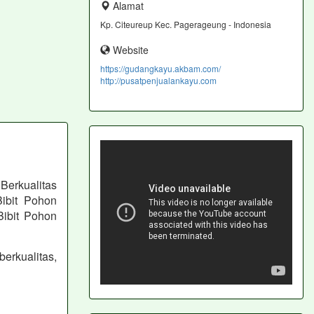
Alamat
Kp. Citeureup Kec. Pagerageung - Indonesia
Website
https://gudangkayu.akbam.com/
http://pusatpenjualankayu.com
Berkualitas
ibit Pohon
Bibit Pohon
berkualitas,