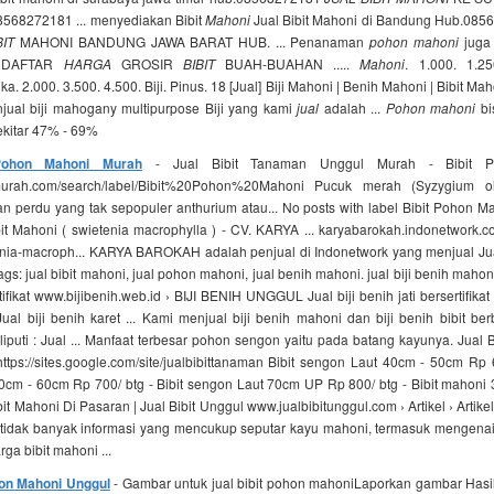
68272181 ... menyediakan Bibit
Mahoni
Jual Bibit Mahoni di Bandung Hub.08
BIT
MAHONI BANDUNG JAWA BARAT HUB. ... Penanaman
pohon mahoni
juga 
l DAFTAR
HARGA
GROSIR
BIBIT
BUAH-BUAHAN .....
Mahoni
. 1.000. 1.25
ika. 2.000. 3.500. 4.500. Biji. Pinus. 18 [Jual] Biji Mahoni | Benih Mahoni | Bibit Maho
ual biji mahogany multipurpose Biji yang kami
jual
adalah ...
Pohon mahoni
bi
ekitar 47% - 69%
Pohon Mahoni Murah
- Jual Bibit Tanaman Unggul Murah - Bibit P
tmurah.com/search/label/Bibit%20Pohon%20Mahoni Pucuk merah (Syzygium o
n perdu yang tak sepopuler anthurium atau... No posts with label Bibit Pohon M
it Mahoni ( swietenia macrophylla ) - CV. KARYA ... karyabarokah.indonetwork.co.id
nia-macroph... KARYA BAROKAH adalah penjual di Indonetwork yang menjual Jua
 tags: jual bibit mahoni, jual pohon mahoni, jual benih mahoni. jual biji benih mahon
ifikat www.bijibenih.web.id › BIJI BENIH UNGGUL Jual biji benih jati bersertifikat
ual biji benih karet ... Kami menjual biji benih mahoni dan biji benih bibit b
liputi : Jual ... Manfaat terbesar pohon sengon yaitu pada batang kayunya. Jual 
ttps://sites.google.com/site/jualbibittanaman Bibit sengon Laut 40cm - 50cm Rp 6
cm - 60cm Rp 700/ btg - Bibit sengon Laut 70cm UP Rp 800/ btg - Bibit mahoni 
it Mahoni Di Pasaran | Jual Bibit Unggul www.jualbibitunggul.com › Artikel › Artike
 tidak banyak informasi yang mencukup seputar kayu mahoni, termasuk mengenai i
ga bibit mahoni ...
hon Mahoni Unggul
- Gambar untuk jual bibit pohon mahoniLaporkan gambar Hasi