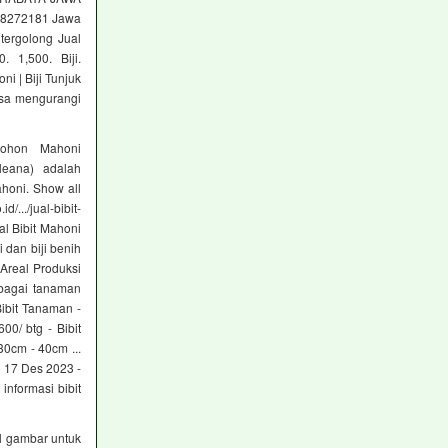
568272181 Jawa
tergolong Jual
0. 1,500. Biji.
ni | Biji Tunjuk
sa mengurangi
ohon Mahoni
leana) adalah
ahoni. Show all
/.../jual-bibit-
l Bibit Mahoni
i dan biji benih
 Areal Produksi
erbagai tanaman
Bibit Tanaman -
00/ btg - Bibit
30cm - 40cm ...
l 17 Des 2023 -
nformasi bibit
l gambar untuk