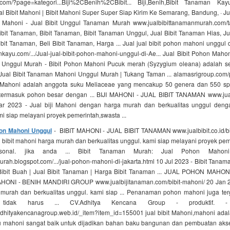
i.com/?page=kategori...Biji%2CBenih%2CBibit... Biji,Benih,Bibit Tanaman 
l Bibit Mahoni | Bibit Mahoni Super Super Siap Kirim Ke Semarang, Bandung, · Ju
on Mahoni - Jual Bibit Unggul Tanaman Murah www.jualbibittanamanmurah.com/ta
bit Tanaman, Bibit Tanaman, Bibit Tanaman Unggul, Jual Bibit Tanaman Hias, Ju
bit Tanaman, Beli Bibit Tanaman, Harga ... Jual jual bibit pohon mahoni unggu
kayu.com/.../Jual-jual-bibit-pohon-mahoni-unggul-di-Ae... Jual Bibit Pohon Maho
 Unggul Murah - Bibit Pohon Mahoni Pucuk merah (Syzygium oleana) adalah s
. Jual Bibit Tanaman Mahoni Unggul Murah | Tukang Taman ... alamasrigroup.com
 Mahoni adalah anggota suku Meliaceae yang mencakup 50 genera dan 550 s
termasuk pohon besar dengan ... BIJI MAHONI - JUAL BIBIT TANAMAN www.jualbib
r 2023 - Jual biji Mahoni dengan harga murah dan berkualitas unggul den
mi siap melayani proyek pemerintah,swasta ...
hon Mahoni Unggul
- BIBIT MAHONI - JUAL BIBIT TANAMAN www.jualbibit.co.id/bi
l bibit mahoni harga murah dan berkualitas unggul. kami siap melayani proyek pe
sonal. jika anda ... Bibit Tanaman Murah: Jual Pohon Mahoni
rah.blogspot.com/.../jual-pohon-mahoni-di-jakarta.html 10 Jul 2023 - Bibit Tanama
| Bibit Buah | Jual Bibit Tanaman | Harga Bibit Tanaman ... JUAL POHON MAH
HONI - BENIH MANDIRI GROUP www.jualbijitanaman.com/bibit-mahoni/ 20 Jan 202
murah dan berkualitas unggul. kami siap ... Penanaman pohon mahoni juga te
tidak harus ... CV.Adhitya Kencana Group - produktif. -
hityakencanagroup.web.id/_item?item_id=155001 jual bibit Mahoni,mahoni ada
u mahoni sangat baik untuk dijadikan bahan baku bangunan dan pembuatan akses