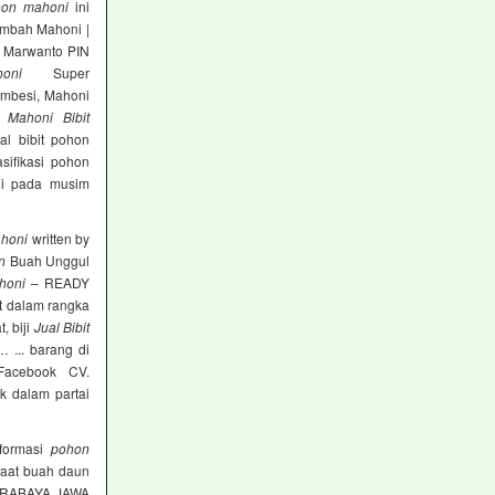
on mahoni
ini
cambah Mahoni |
o Marwanto PIN
oni
Super
rembesi, Mahoni
i,
Mahoni Bibit
l bibit pohon
sifikasi pohon
ni pada musim
ahoni
written by
n
Buah Unggul
honi
– READY
 dalam rangka
, biji
Jual Bibit
 ... barang di
Facebook CV.
k dalam partai
formasi
pohon
faat buah daun
RABAYA JAWA