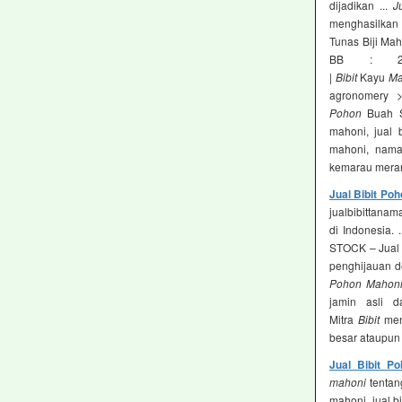
dijadikan ...
J
menghasilkan b
Tunas Biji Mah
BB : 2
|
Bibit
Kayu
Ma
agronomery 
Pohon
Buah Su
mahoni, jual 
mahoni, nama
kemarau meran
Jual Bibit Po
jualbibittana
di Indonesia. .
STOCK – Jual 
penghijauan d
Pohon Mahon
jamin asli 
Mitra
Bibit
men
besar ataupun 
Jual Bibit P
mahoni
tentan
mahoni. jual 