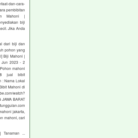
faat-dan-cara-
ara pembibitan
an Mahoni |
nyediakan biji
ecil. Jika Anda
l dari biji dan
ruh pohon yang
] Biji Mahoni |
4 Jun 2023 - 2
.. Pohon mahoni
 jual bibit
n : Nama Lokal
ibit Mahoni di
ube.com/watch?
NG JAWA BARAT
tunggulan.com
mahoni jakarta,
hon mahoni, cari
| Tanaman ...