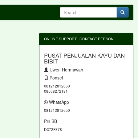
ONLINE SUPPORT | CONTACT PERSON
PUSAT PENJUALAN KAYU DAN
BIBIT
Uwen Hermawan
Ponsel
081212812650
08568272181
WhatsApp
081212812650
Pin BB
D372F378